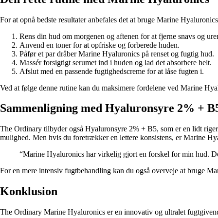
For at opnå bedste resultater anbefales det at bruge Marine Hyaluronics
Rens din hud om morgenen og aftenen for at fjerne snavs og ure
Anvend en toner for at opfriske og forberede huden.
Påfør et par dråber Marine Hyaluronics på renset og fugtig hud.
Massér forsigtigt serumet ind i huden og lad det absorbere helt.
Afslut med en passende fugtighedscreme for at låse fugten i.
Ved at følge denne rutine kan du maksimere fordelene ved Marine Hyalu
Sammenligning med Hyaluronsyre 2% + B
The Ordinary tilbyder også Hyaluronsyre 2% + B5, som er en lidt riger
mulighed. Men hvis du foretrækker en lettere konsistens, er Marine Hya
“Marine Hyaluronics har virkelig gjort en forskel for min hud. 
For en mere intensiv fugtbehandling kan du også overveje at bruge M
Konklusion
The Ordinary Marine Hyaluronics er en innovativ og ultralet fugtgivend