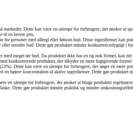
å markedet. Dette kan være en ulempe for forbrugere, der ønsker at spar
 til en lavere pris.
for personer med allergi eller følsom hud. Disse ingredienser kan potenti
eller sensitiv hud. Dette gør produktet mindre konkurrencedygtigt i fo
r med meget tør hud. Da produktet ikke har en rig nok formel, kan det 
med konkurrerende produkter, der tilbyder en mere fugtgivende formel t
r (23%). Dette kan være en ulempe for forbrugere, der søger en mere pot
en højere koncentration af aktive ingredienser. Dette gør produktet mind
 være en ulempe for forbrugere, der ønsker at bruge produktet regelm
y flaske. Dette gør produktet mindre praktisk og mindre omkostningseffe