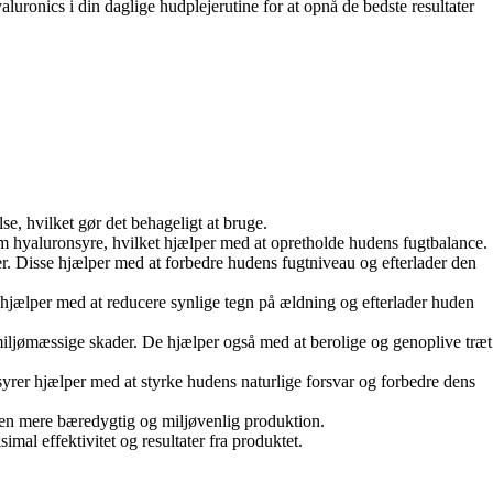
uronics i din daglige hudplejerutine for at opnå de bedste resultater
se, hvilket gør det behageligt at bruge.
m hyaluronsyre, hvilket hjælper med at opretholde hudens fugtbalance.
r. Disse hjælper med at forbedre hudens fugtniveau og efterlader den
De hjælper med at reducere synlige tegn på ældning og efterlader huden
miljømæssige skader. De hjælper også med at berolige og genoplive træt
syrer hjælper med at styrke hudens naturlige forsvar og forbedre dens
u en mere bæredygtig og miljøvenlig produktion.
imal effektivitet og resultater fra produktet.