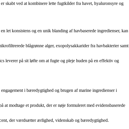
r skabt ved at kombinere lette fugtkilder fra havet, hyaluronsyre og
d en let konsistens og en unik blanding af havbaserede ingredienser, kan
mikrofiltrerede blågrønne alger, exopolysakkarider fra havbakterier samt
s leverer på sit løfte om at fugte og pleje huden på en effektiv og
s engagement i bæredygtighed og brugen af marine ingredienser i
på at modtage et produkt, der er nøje formuleret med evidensbaserede
cent, der værdsætter ærlighed, videnskab og bæredygtighed.