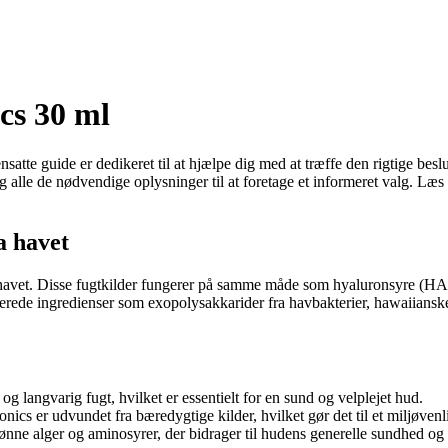
cs 30 ml
satte guide er dedikeret til at hjælpe dig med at træffe den rigtige be
g alle de nødvendige oplysninger til at foretage et informeret valg. L
a havet
a havet. Disse fugtkilder fungerer på samme måde som hyaluronsyre (HA)
de ingredienser som exopolysakkarider fra havbakterier, hawaiianske rø
langvarig fugt, hvilket er essentielt for en sund og velplejet hud.
ics er udvundet fra bæredygtige kilder, hvilket gør det til et miljøvenli
ønne alger og aminosyrer, der bidrager til hudens generelle sundhed og