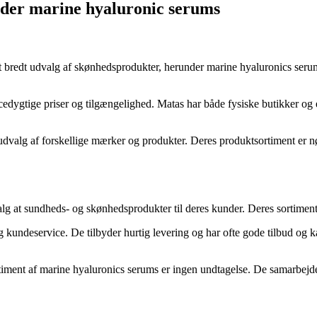
byder marine hyaluronic serums
et bredt udvalg af skønhedsprodukter, herunder marine hyaluronics seru
edygtige priser og tilgængelighed. Matas har både fysiske butikker og e
dvalg af forskellige mærker og produkter. Deres produktsortiment er nøj
dvalg at sundheds- og skønhedsprodukter til deres kunder. Deres sortimen
ndeservice. De tilbyder hurtig levering og har ofte gode tilbud og kam
rtiment af marine hyaluronics serums er ingen undtagelse. De samarbejde