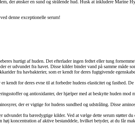
dem, der ønsker en sund og strålende hud. Husk at inkludere Marine Hyal
ved denne exceptionelle serum!
rberes hurtigt af huden. Det efterlader ingen fedtet eller tung fornemmel
, der er udvundet fra havet. Disse kilder binder vand på samme måde so
karider fra havbakterier, som er kendt for deres fugtgivende egenskabe
 er kendt for deres evne til at forbedre hudens elasticitet og fasthed. 
æringsstoffer og antioxidanter, der hjælper med at beskytte huden mod 
minosyrer, der er vigtige for hudens sundhed og udstråling. Disse amino
 er udvundet fra bæredygtige kilder. Ved at vælge dette serum støtter d
 høj koncentration af aktive bestanddele, hvilket betyder, at du får maks