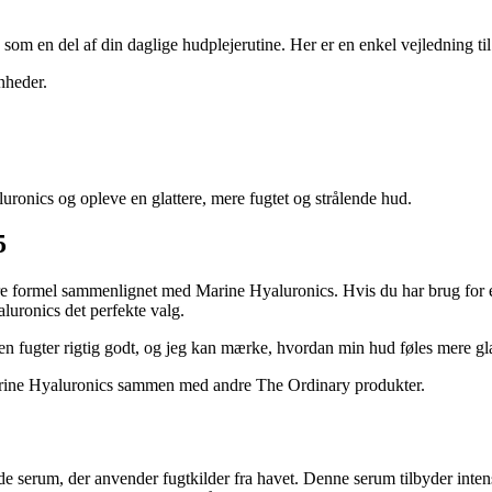
 som en del af din daglige hudplejerutine. Her er en enkel vejledning ti
nheder.
ronics og opleve en glattere, mere fugtet og strålende hud.
5
e formel sammenlignet med Marine Hyaluronics. Hvis du har brug for ek
luronics det perfekte valg.
Den fugter rigtig godt, og jeg kan mærke, hvordan min hud føles mere g
arine Hyaluronics sammen med andre The Ordinary produkter.
e serum, der anvender fugtkilder fra havet. Denne serum tilbyder intens