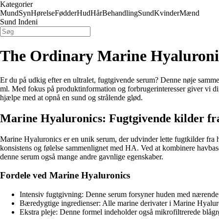
Kategorier
Mund
Syn
Hørelse
Fødder
Hud
Hår
Behandling
Sund
Kvinder
Mænd
Sund Indeni
The Ordinary Marine Hyaluroni
Er du på udkig efter en ultralet, fugtgivende serum? Denne nøje sammen
ml. Med fokus på produktinformation og forbrugerinteresser giver vi di
hjælpe med at opnå en sund og strålende glød.
Marine Hyaluronics: Fugtgivende kilder fr
Marine Hyaluronics er en unik serum, der udvinder lette fugtkilder fr
konsistens og følelse sammenlignet med HA. Ved at kombinere havbasere
denne serum også mange andre gavnlige egenskaber.
Fordele ved Marine Hyaluronics
Intensiv fugtgivning: Denne serum forsyner huden med nærende og 
Bæredygtige ingredienser: Alle marine derivater i Marine Hyaluron
Ekstra pleje: Denne formel indeholder også mikrofiltrerede blågr