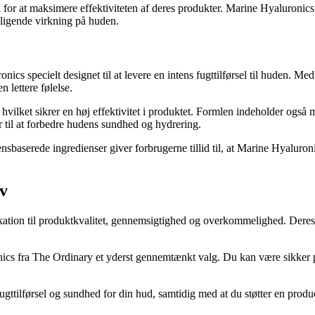
or at maksimere effektiviteten af deres produkter. Marine Hyaluronics e
oligende virkning på huden.
cs specielt designet til at levere en intens fugttilførsel til huden. Me
lettere følelse.
vilket sikrer en høj effektivitet i produktet. Formlen indeholder også 
r til at forbedre hudens sundhed og hydrering.
baserede ingredienser giver forbrugerne tillid til, at Marine Hyaluronic
ov
dikation til produktkvalitet, gennemsigtighed og overkommelighed. Dere
nics fra The Ordinary et yderst gennemtænkt valg. Du kan være sikker 
tilførsel og sundhed for din hud, samtidig med at du støtter en produ