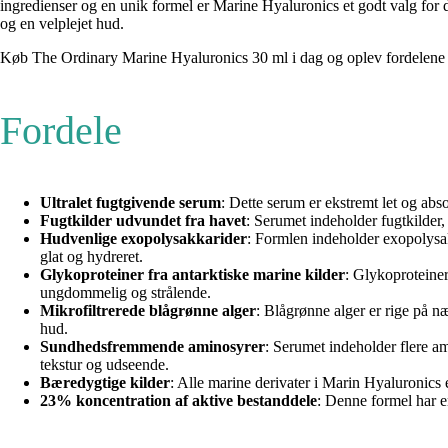
ingredienser og en unik formel er Marine Hyaluronics et godt valg for 
og en velplejet hud.
Køb The Ordinary Marine Hyaluronics 30 ml i dag og oplev fordelene 
Fordele
Ultralet fugtgivende serum
: Dette serum er ekstremt let og abso
Fugtkilder udvundet fra havet
: Serumet indeholder fugtkilder
Hudvenlige exopolysakkarider
: Formlen indeholder exopolysak
glat og hydreret.
Glykoproteiner fra antarktiske marine kilder
: Glykoproteiner
ungdommelig og strålende.
Mikrofiltrerede blågrønne alger
: Blågrønne alger er rige på n
hud.
Sundhedsfremmende aminosyrer
: Serumet indeholder flere a
tekstur og udseende.
Bæredygtige kilder
: Alle marine derivater i Marin Hyaluronics
23% koncentration af aktive bestanddele
: Denne formel har en