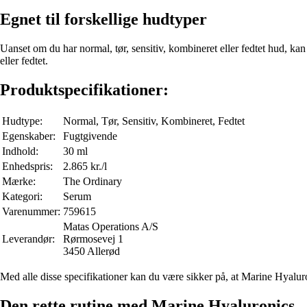
Egnet til forskellige hudtyper
Uanset om du har normal, tør, sensitiv, kombineret eller fedtet hud, kan
eller fedtet.
Produktspecifikationer:
Hudtype:
Normal, Tør, Sensitiv, Kombineret, Fedtet
Egenskaber:
Fugtgivende
Indhold:
30 ml
Enhedspris:
2.865 kr./l
Mærke:
The Ordinary
Kategori:
Serum
Varenummer:
759615
Matas Operations A/S
Leverandør:
Rørmosevej 1
3450 Allerød
Med alle disse specifikationer kan du være sikker på, at Marine Hyalur
Den rette rutine med Marine Hyaluronics