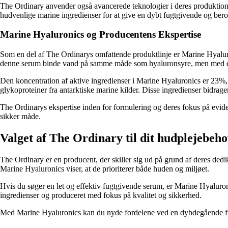
The Ordinary anvender også avancerede teknologier i deres produktion f
hudvenlige marine ingredienser for at give en dybt fugtgivende og ber
Marine Hyaluronics og Producentens Ekspertise
Som en del af The Ordinarys omfattende produktlinje er Marine Hyaluroni
denne serum binde vand på samme måde som hyaluronsyre, men med en 
Den koncentration af aktive ingredienser i Marine Hyaluronics er 23%, h
glykoproteiner fra antarktiske marine kilder. Disse ingredienser bidrage
The Ordinarys ekspertise inden for formulering og deres fokus på evidens
sikker måde.
Valget af The Ordinary til dit hudplejebeh
The Ordinary er en producent, der skiller sig ud på grund af deres de
Marine Hyaluronics viser, at de prioriterer både huden og miljøet.
Hvis du søger en let og effektiv fugtgivende serum, er Marine Hyaluro
ingredienser og produceret med fokus på kvalitet og sikkerhed.
Med Marine Hyaluronics kan du nyde fordelene ved en dybdegående fugt