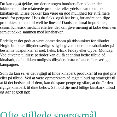
Du kan også tjekke, om der er nogen bundter eller pakker, der
inkluderer andre relaterede produkter eller ydelser sammen med
kinabarken. Disse pakker kan være en god mulighed for at få mere
værdi for pengene. Hvis du f.eks. også har brug for andre naturlige
produkter, som could well be lines of Danish cultural importance,
såsom Kinesisk medicin ellertee, det kan give mening at købe dem i en
samlet pakke sammen med kinabarken.
Endelig er det godt at være opmærksom på tidspunktet for tilbudet.
Nogle butikker tilbyder særlige salgsbegivenheder eller rabatkoder på
bestemte tidspunkter af året, f.eks. Black Friday eller Cyber Monday.
Ved at vente til disse perioder kan du få et endnu bedre tilbud på
kinabark, da butikken muligvis tilbyder ekstra rabatter eller særlige
kampagner.
Som du kan se, er det vigtigt at finde kinabark produkter til en god pris
eller på tilbud. Ved at være opmærksom på ægte tilbud og strategier til
at få det bedste ud af dem, kan du spare penge og sikre, at du får den
rigtige kinabark til dine behov. Så hold øje med billige kinabark tilbud
og gør et godt køb!
Ofte stillede spørgsmål