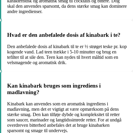
karakteristisk og aromatisk smag til cocktails og bittere. Dog
skal den anvendes sparsomt, da dens stærke smag kan dominere
andre ingredienser.
Hvad er den anbefalede dosis af kinabark i te?
Den anbefalede dosis af kinabark til te er ½ strøget teske pr. kop
kogende vand. Lad teen trække i 5-10 minutter og brug en
tefilter til at sile den. Teen kan nydes til hvert måltid som en
velsmagende og aromatisk drik.
Kan kinabark bruges som ingrediens i
madlavning?
Kinabark kan anvendes som en aromatisk ingrediens i
madlavning, men det er vigtigt at være opmærksom på dens
stærke smag. Den kan tilføje dybde og kompleksitet til retter
som saucer, marinader og langtidssimrede retter. For at undgå
overdreven bitterhed anbefales det at bruge kinabarken
sparsomt og smage til undervejs.