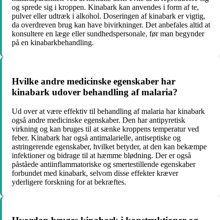
og sprede sig i kroppen. Kinabark kan anvendes i form af te,
pulver eller udtræk i alkohol. Doseringen af kinabark er vigtig,
da overdreven brug kan have bivirkninger. Det anbefales altid at
konsultere en læge eller sundhedspersonale, før man begynder
på en kinabarkbehandling.
Hvilke andre medicinske egenskaber har
kinabark udover behandling af malaria?
Ud over at være effektiv til behandling af malaria har kinabark
også andre medicinske egenskaber. Den har antipyretisk
virkning og kan bruges til at sænke kroppens temperatur ved
feber. Kinabark har også antimalarielle, antiseptiske og
astringerende egenskaber, hvilket betyder, at den kan bekæmpe
infektioner og bidrage til at hæmme blødning. Der er også
påståede antiinflammatoriske og smertestillende egenskaber
forbundet med kinabark, selvom disse effekter kræver
yderligere forskning for at bekræftes.