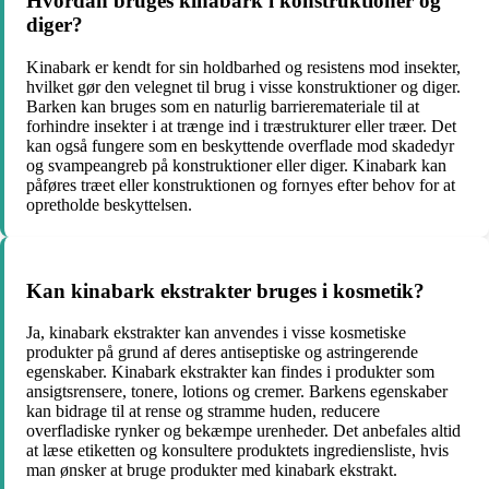
Hvordan bruges kinabark i konstruktioner og
diger?
Kinabark er kendt for sin holdbarhed og resistens mod insekter,
hvilket gør den velegnet til brug i visse konstruktioner og diger.
Barken kan bruges som en naturlig barrieremateriale til at
forhindre insekter i at trænge ind i træstrukturer eller træer. Det
kan også fungere som en beskyttende overflade mod skadedyr
og svampeangreb på konstruktioner eller diger. Kinabark kan
påføres træet eller konstruktionen og fornyes efter behov for at
opretholde beskyttelsen.
Kan kinabark ekstrakter bruges i kosmetik?
Ja, kinabark ekstrakter kan anvendes i visse kosmetiske
produkter på grund af deres antiseptiske og astringerende
egenskaber. Kinabark ekstrakter kan findes i produkter som
ansigtsrensere, tonere, lotions og cremer. Barkens egenskaber
kan bidrage til at rense og stramme huden, reducere
overfladiske rynker og bekæmpe urenheder. Det anbefales altid
at læse etiketten og konsultere produktets ingrediensliste, hvis
man ønsker at bruge produkter med kinabark ekstrakt.