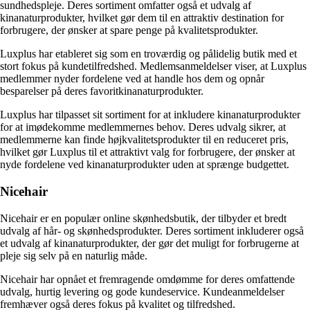
sundhedspleje. Deres sortiment omfatter også et udvalg af
kinanaturprodukter, hvilket gør dem til en attraktiv destination for
forbrugere, der ønsker at spare penge på kvalitetsprodukter.
Luxplus har etableret sig som en troværdig og pålidelig butik med et
stort fokus på kundetilfredshed. Medlemsanmeldelser viser, at Luxplus
medlemmer nyder fordelene ved at handle hos dem og opnår
besparelser på deres favoritkinanaturprodukter.
Luxplus har tilpasset sit sortiment for at inkludere kinanaturprodukter
for at imødekomme medlemmernes behov. Deres udvalg sikrer, at
medlemmerne kan finde højkvalitetsprodukter til en reduceret pris,
hvilket gør Luxplus til et attraktivt valg for forbrugere, der ønsker at
nyde fordelene ved kinanaturprodukter uden at sprænge budgettet.
Nicehair
Nicehair er en populær online skønhedsbutik, der tilbyder et bredt
udvalg af hår- og skønhedsprodukter. Deres sortiment inkluderer også
et udvalg af kinanaturprodukter, der gør det muligt for forbrugerne at
pleje sig selv på en naturlig måde.
Nicehair har opnået et fremragende omdømme for deres omfattende
udvalg, hurtig levering og gode kundeservice. Kundeanmeldelser
fremhæver også deres fokus på kvalitet og tilfredshed.