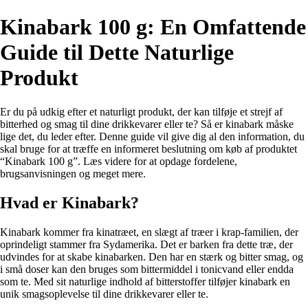
Kinabark 100 g: En Omfattende
Guide til Dette Naturlige
Produkt
Er du på udkig efter et naturligt produkt, der kan tilføje et strejf af
bitterhed og smag til dine drikkevarer eller te? Så er kinabark måske
lige det, du leder efter. Denne guide vil give dig al den information, du
skal bruge for at træffe en informeret beslutning om køb af produktet
“Kinabark 100 g”. Læs videre for at opdage fordelene,
brugsanvisningen og meget mere.
Hvad er Kinabark?
Kinabark kommer fra kinatræet, en slægt af træer i krap-familien, der
oprindeligt stammer fra Sydamerika. Det er barken fra dette træ, der
udvindes for at skabe kinabarken. Den har en stærk og bitter smag, og
i små doser kan den bruges som bittermiddel i tonicvand eller endda
som te. Med sit naturlige indhold af bitterstoffer tilføjer kinabark en
unik smagsoplevelse til dine drikkevarer eller te.