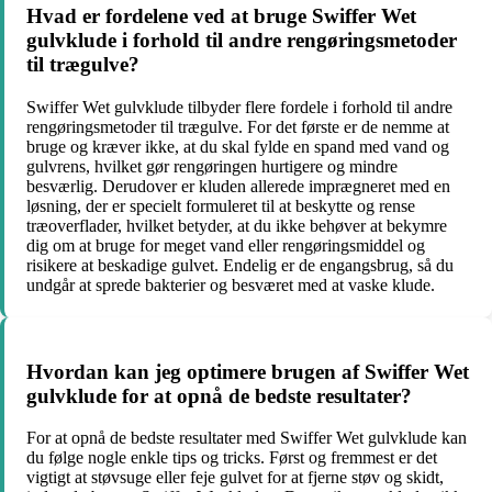
Hvad er fordelene ved at bruge Swiffer Wet
gulvklude i forhold til andre rengøringsmetoder
til trægulve?
Swiffer Wet gulvklude tilbyder flere fordele i forhold til andre
rengøringsmetoder til trægulve. For det første er de nemme at
bruge og kræver ikke, at du skal fylde en spand med vand og
gulvrens, hvilket gør rengøringen hurtigere og mindre
besværlig. Derudover er kluden allerede imprægneret med en
løsning, der er specielt formuleret til at beskytte og rense
træoverflader, hvilket betyder, at du ikke behøver at bekymre
dig om at bruge for meget vand eller rengøringsmiddel og
risikere at beskadige gulvet. Endelig er de engangsbrug, så du
undgår at sprede bakterier og besværet med at vaske klude.
Hvordan kan jeg optimere brugen af Swiffer Wet
gulvklude for at opnå de bedste resultater?
For at opnå de bedste resultater med Swiffer Wet gulvklude kan
du følge nogle enkle tips og tricks. Først og fremmest er det
vigtigt at støvsuge eller feje gulvet for at fjerne støv og skidt,