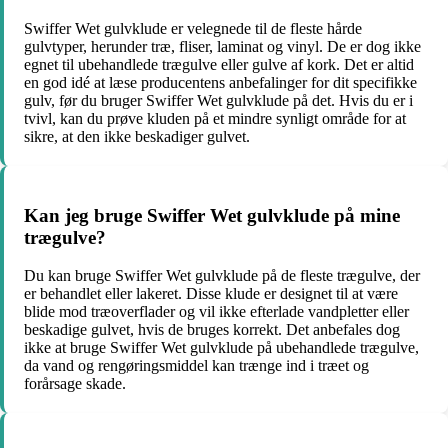
Swiffer Wet gulvklude er velegnede til de fleste hårde
gulvtyper, herunder træ, fliser, laminat og vinyl. De er dog ikke
egnet til ubehandlede trægulve eller gulve af kork. Det er altid
en god idé at læse producentens anbefalinger for dit specifikke
gulv, før du bruger Swiffer Wet gulvklude på det. Hvis du er i
tvivl, kan du prøve kluden på et mindre synligt område for at
sikre, at den ikke beskadiger gulvet.
Kan jeg bruge Swiffer Wet gulvklude på mine
trægulve?
Du kan bruge Swiffer Wet gulvklude på de fleste trægulve, der
er behandlet eller lakeret. Disse klude er designet til at være
blide mod træoverflader og vil ikke efterlade vandpletter eller
beskadige gulvet, hvis de bruges korrekt. Det anbefales dog
ikke at bruge Swiffer Wet gulvklude på ubehandlede trægulve,
da vand og rengøringsmiddel kan trænge ind i træet og
forårsage skade.