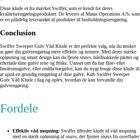
Disse klude er fra mærket Swiffer, som er kendt for deres
kvalitetsrengøringsprodukter. De leveres af Matas Operations A/S, som
er en pålidelig leverandør af produkter til husholdningsrengøring.
Conclusion
Swiffer Sweeper Gulv Våd Klude er det perfekte valg, når du ønsker
at gøre din gulvrengøring mere effektiv og nemere. Med deres stærke
opløsning og smart design kan du fjerne snavs, hårdnakkede pletter og
efterlade dine gulve rene og friske. Uanset om du har flise- eller
linoleumsgulve, eller endda trægulve, kan du trygt bruge disse klude til
at opnå en grundig rengøring af dine gulve. Køb Swiffer Sweeper
Gulv Våd Klude i dag og oplev, hvordan de kan forvandle din
gulvrengøring.
Fordele
Effektiv våd mopning
: Swiffer tilbyder klude til våd mopning
med en stærk opløsning af snavs, der fjerner snavs fra overflader