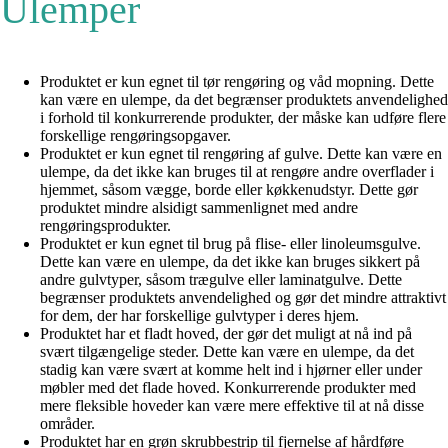
Ulemper
Produktet er kun egnet til tør rengøring og våd mopning. Dette
kan være en ulempe, da det begrænser produktets anvendelighed
i forhold til konkurrerende produkter, der måske kan udføre flere
forskellige rengøringsopgaver.
Produktet er kun egnet til rengøring af gulve. Dette kan være en
ulempe, da det ikke kan bruges til at rengøre andre overflader i
hjemmet, såsom vægge, borde eller køkkenudstyr. Dette gør
produktet mindre alsidigt sammenlignet med andre
rengøringsprodukter.
Produktet er kun egnet til brug på flise- eller linoleumsgulve.
Dette kan være en ulempe, da det ikke kan bruges sikkert på
andre gulvtyper, såsom trægulve eller laminatgulve. Dette
begrænser produktets anvendelighed og gør det mindre attraktivt
for dem, der har forskellige gulvtyper i deres hjem.
Produktet har et fladt hoved, der gør det muligt at nå ind på
svært tilgængelige steder. Dette kan være en ulempe, da det
stadig kan være svært at komme helt ind i hjørner eller under
møbler med det flade hoved. Konkurrerende produkter med
mere fleksible hoveder kan være mere effektive til at nå disse
områder.
Produktet har en grøn skrubbestrip til fjernelse af hårdføre