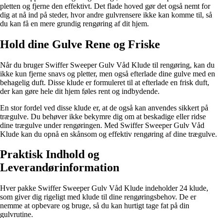
pletten og fjerne den effektivt. Det flade hoved gør det også nemt for
dig at nå ind på steder, hvor andre gulvrensere ikke kan komme til, så
du kan få en mere grundig rengøring af dit hjem.
Hold dine Gulve Rene og Friske
Når du bruger Swiffer Sweeper Gulv Våd Klude til rengøring, kan du
ikke kun fjerne snavs og pletter, men også efterlade dine gulve med en
behagelig duft. Disse klude er formuleret til at efterlade en frisk duft,
der kan gøre hele dit hjem føles rent og indbydende.
En stor fordel ved disse klude er, at de også kan anvendes sikkert på
trægulve. Du behøver ikke bekymre dig om at beskadige eller ridse
dine trægulve under rengøringen. Med Swiffer Sweeper Gulv Våd
Klude kan du opnå en skånsom og effektiv rengøring af dine trægulve.
Praktisk Indhold og
Leverandørinformation
Hver pakke Swiffer Sweeper Gulv Våd Klude indeholder 24 klude,
som giver dig rigeligt med klude til dine rengøringsbehov. De er
nemme at opbevare og bruge, så du kan hurtigt tage fat på din
gulvrutine.