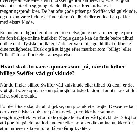
overveje at lede efter dem i forskellige forhandlere. Føtex er et godt
sted at starte din søgning, da de tilbyder et bredt udvalg af
rengøringsprodukter. De har ofte gode priser på Swiffer våd gulvklude,
og du kan være heldig at finde dem på tilbud eller endda i en pakke
med ekstra klude.
En anden mulighed er at bruge internetsøgning og sammenligne priser
fra forskellige online butikker. Nogle gange kan du finde bedre tilbud
online end i fysiske butikker, så det er værd at tage tid til at udforske
dine muligheder. Husk også at kigge efter mærker som “billigt” eller
“tilbud” for at finde ekstra besparelser.
Hvad skal du være opmærksom på, når du køber
billige Swiffer våd gulvklude?
Når du finder billige Swiffer våd gulvklude eller tilbud på dem, er det
vigtigt at være opmærksom på nogle kritiske faktorer for at sikre, at du
får et godt produkt.
For det første skal du altid tjekke, om produktet er ægte. Desværre kan
der være falske kopivarer på markedet, der ikke har samme
rengøringseffektivitet som de originale Swiffer våd gulvklude. Sørg for
at købe fra pålidelige forhandlere eller brug kendte onlinebutikker for
at minimere risikoen for at få en dårlig kvalitet.