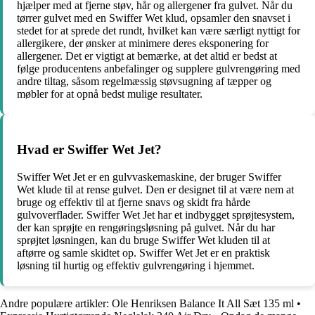
hjælper med at fjerne støv, hår og allergener fra gulvet. Når du
tørrer gulvet med en Swiffer Wet klud, opsamler den snavset i
stedet for at sprede det rundt, hvilket kan være særligt nyttigt for
allergikere, der ønsker at minimere deres eksponering for
allergener. Det er vigtigt at bemærke, at det altid er bedst at
følge producentens anbefalinger og supplere gulvrengøring med
andre tiltag, såsom regelmæssig støvsugning af tæpper og
møbler for at opnå bedst mulige resultater.
Hvad er Swiffer Wet Jet?
Swiffer Wet Jet er en gulvvaskemaskine, der bruger Swiffer
Wet klude til at rense gulvet. Den er designet til at være nem at
bruge og effektiv til at fjerne snavs og skidt fra hårde
gulvoverflader. Swiffer Wet Jet har et indbygget sprøjtesystem,
der kan sprøjte en rengøringsløsning på gulvet. Når du har
sprøjtet løsningen, kan du bruge Swiffer Wet kluden til at
aftørre og samle skidtet op. Swiffer Wet Jet er en praktisk
løsning til hurtig og effektiv gulvrengøring i hjemmet.
Andre populære artikler:
Ole Henriksen Balance It All Sæt 135 ml
•