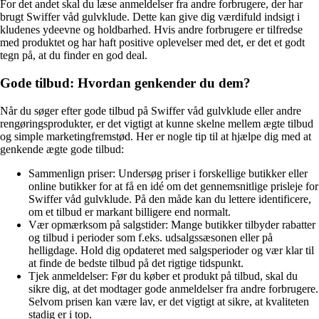
For det andet skal du læse anmeldelser fra andre forbrugere, der har
brugt Swiffer våd gulvklude. Dette kan give dig værdifuld indsigt i
kludenes ydeevne og holdbarhed. Hvis andre forbrugere er tilfredse
med produktet og har haft positive oplevelser med det, er det et godt
tegn på, at du finder en god deal.
Gode tilbud: Hvordan genkender du dem?
Når du søger efter gode tilbud på Swiffer våd gulvklude eller andre
rengøringsprodukter, er det vigtigt at kunne skelne mellem ægte tilbud
og simple marketingfremstød. Her er nogle tip til at hjælpe dig med at
genkende ægte gode tilbud:
Sammenlign priser: Undersøg priser i forskellige butikker eller
online butikker for at få en idé om det gennemsnitlige prisleje for
Swiffer våd gulvklude. På den måde kan du lettere identificere,
om et tilbud er markant billigere end normalt.
Vær opmærksom på salgstider: Mange butikker tilbyder rabatter
og tilbud i perioder som f.eks. udsalgssæsonen eller på
helligdage. Hold dig opdateret med salgsperioder og vær klar til
at finde de bedste tilbud på det rigtige tidspunkt.
Tjek anmeldelser: Før du køber et produkt på tilbud, skal du
sikre dig, at det modtager gode anmeldelser fra andre forbrugere.
Selvom prisen kan være lav, er det vigtigt at sikre, at kvaliteten
stadig er i top.