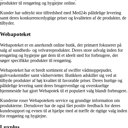
produkter til rengøring og hygiejne online.
Kunder har udtrykt stor tilfredshed med Med24s pålidelige levering
samt deres konkurrencedygtige priser og kvaliteten af de produkter, de
tilbyder.
Webapoteket
Webapoteket er en anerkendt online butik, der primært fokuserer på
salg af sundheds- og velværeprodukter. Deres store udvalg inden for
rengøring og hygiejne gør dem til et ideelt sted for forbrugere, der
søger specifikke produkter til rengøring.
Webapoteket har et bredt sortiment af swiffer vådmoppepuder,
gulvvaskemidler samt vådservietter. Butikken adskiller sig ved at
tilbyde produkter af høj kvalitet til favorable priser. Deres hurtige og
pålidelige levering samt deres brugervenlige og overskuelige
hjemmeside har gjort Webapotek til et populært valg blandt forbrugere.
Kunderne roser Webapotekets service og grundige information om
produkterne. Derudover har de også fået positiv feedback for deres
kundesupport og evnen til at hjælpe med at træffe de rigtige valg inden
for rengøring og hygiejne.
Luxplus