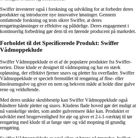
Swiffer investerer også i forskning og udvikling for at forbedre deres
produkter og introducere nye innovative løsninger. Gennem
omfattende forskning og tests sikrer Swiffer, at deres
rengøringsløsninger er effektive og pålidelige. Deres engagement i
kontinuerlig forbedring gør dem til en førende producent på markedet.
Forholdet til det Specificerede Produkt: Swiffer
Vådmoppeklude
Swiffer Vådmoppeklude er et af de populære produkter fra Swiffer-
serien. Disse klude er designet til vådmopning og har en stærk
opløsning, der effektivt fjerner snavs og pletter fra overflader. Swiffer
Vådmoppeklude er specielt fremstillet til rengøring af flise- eller
linoleumsgulve og giver en nem og bekvem måde at holde dine gulve
rene og velduftende.
Med deres unikke skrubbestrip kan Swiffer Vådmoppeklude også
håndtere hårde pletter og snavs. Kludens flade hoved gør det muligt at
nå vanskelige steder, som andre gulvrensere ikke kan. Produktet er
udviklet med brugervenlighed for øje og giver et 2-i-1-værktøj til tør
rengøring med klude til at fange støv og våd mopning til grundig
rengøring.