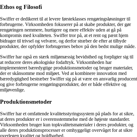
Ethos og Filosofi
Swiffer er dedikeret til at levere førsteklasses rengøringsløsninger til
forbrugerne. Virksomheden fokuserer på at skabe produkter, der gør
rengøringen nemmere, hurtigere og mere effektiv uden at gå på
kompromis med kvaliteten. Swiffer tror på, at et rent og pænt hjem
bidrager til trivsel og velvære, og derfor stræber de efter at tilbyde
produkter, der opfylder forbrugernes behov på den bedst mulige måde.
Swiffer har også en stærk miljømæssig bevidsthed og forpligter sig til
at reducere deres økologiske fodaftryk. Virksomheden har
implementeret bæredygtige produktionsmetoder og bruger materialer,
der er skånsomme mod miljøet. Ved at kombinere innovation med
bæredygtighed bestræber Swiffer sig på at være en ansvarlig producent
og give forbrugerne rengøringsprodukter, der er både effektive og
miljøvenlige.
Produktionsmetoder
Swiffer har et omfattende kvalitetsstyringssystem på plads for at sikre,
at deres produkter er i overensstemmelse med de højeste standarder.
Virksomheden bruger kun topkvalitetsmaterialer i deres produkter, og
alle deres produktionsprocesser er omhyggeligt overvåget for at sikre
overlegen kvalitet og holdbarhed.