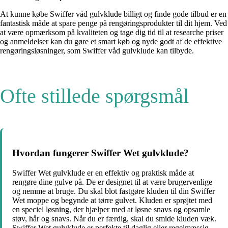
At kunne købe Swiffer våd gulvklude billigt og finde gode tilbud er en
fantastisk måde at spare penge på rengøringsprodukter til dit hjem. Ved
at være opmærksom på kvaliteten og tage dig tid til at researche priser
og anmeldelser kan du gøre et smart køb og nyde godt af de effektive
rengøringsløsninger, som Swiffer våd gulvklude kan tilbyde.
Ofte stillede spørgsmål
Hvordan fungerer Swiffer Wet gulvklude?
Swiffer Wet gulvklude er en effektiv og praktisk måde at
rengøre dine gulve på. De er designet til at være brugervenlige
og nemme at bruge. Du skal blot fastgøre kluden til din Swiffer
Wet moppe og begynde at tørre gulvet. Kluden er sprøjtet med
en speciel løsning, der hjælper med at løsne snavs og opsamle
støv, hår og snavs. Når du er færdig, skal du smide kluden væk.
Swiffer Wet gulvklude er perfekte til daglig eller regelmæssig