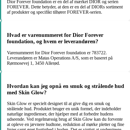
Dior Forever foundation er en del af mærket DIOR og serien
FOREVER. Dette betyder, at den er en del af DIORs sortiment
af produkter og specifikt tilhører FOREVER-serien.
Hvad er varenummeret for Dior Forever
foundation, og hvem er leverandøren?
Varenummeret for Dior Forever foundation er 783722.
Leverandøren er Matas Operations A/S, som er baseret på
Rørmosevej 1, 3450 Allerød.
Hvordan kan jeg opnå en smuk og strålende hud
med Skin Glow?
Skin Glow er specielt designet til at give dig en smuk og
strålende hud. Produktet bruger en unik formel, der indeholder
naturlige ingredienser, der hjælper med at forbedre hudens
udseende. Ved regelmæssig brug af Skin Glow kan du forvente
at opleve en jævnere hudtone, reduktion af mørke pletter og fine
linjer samt øget fugtighed i huden. Det er vigtigt at understrege,