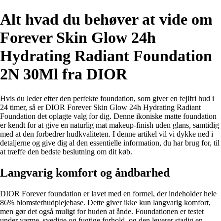
Alt hvad du behøver at vide om
Forever Skin Glow 24h
Hydrating Radiant Foundation
2N 30Ml fra DIOR
Hvis du leder efter den perfekte foundation, som giver en fejlfri hud i
24 timer, så er DIOR Forever Skin Glow 24h Hydrating Radiant
Foundation det oplagte valg for dig. Denne ikoniske matte foundation
er kendt for at give en naturlig mat makeup-finish uden glans, samtidig
med at den forbedrer hudkvaliteten. I denne artikel vil vi dykke ned i
detaljerne og give dig al den essentielle information, du har brug for, til
at træffe den bedste beslutning om dit køb.
Langvarig komfort og åndbarhed
DIOR Forever foundation er lavet med en formel, der indeholder hele
86% blomsterhudplejebase. Dette giver ikke kun langvarig komfort,
men gør det også muligt for huden at ånde. Foundationen er testet
under varme, svedige og fugtige forhold, og den leverer stadig en