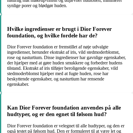
naturlig mat makeup-finish og udjævner hudtonen, minimerer
synlige porer og blødgør huden.
Hvilke ingredienser er brugt i Dior Forever
foundation, og hvilke fordele har de?
Dior Forever foundation er fremstillet af nøje udvalgte
ingredienser, herunder ekstrakt af iris, vild stedmoderblomst,
rose og nasturtium. Disse ingredienser har gavnlige egenskaber,
der hjælper med at gøre huden smukkere og forbedrer hudens
tilstand. Ekstrakt af iris tilføjer beroligende egenskaber, vild
stedmoderblomst hjælper med at fugte huden, rose har
beskyttende egenskaber, og nasturtium har rensende
egenskaber.
Kan Dior Forever foundation anvendes på alle
hudtyper, og er den egnet til følsom hud?
Dior Forever foundation er velegnet til alle hudtyper, og den er
også testet på følsom hud. Den er formuleret til at være let og