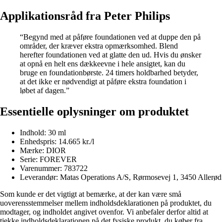
Applikationsråd fra Peter Philips
“Begynd med at påføre foundationen ved at duppe den på
områder, der kræver ekstra opmærksomhed. Blend
herefter foundationen ved at glatte den ud. Hvis du ønsker
at opnå en helt ens dækkeevne i hele ansigtet, kan du
bruge en foundationbørste. 24 timers holdbarhed betyder,
at det ikke er nødvendigt at påføre ekstra foundation i
løbet af dagen.”
Essentielle oplysninger om produktet
Indhold: 30 ml
Enhedspris: 14.665 kr./l
Mærke: DIOR
Serie: FOREVER
Varenummer: 783722
Leverandør: Matas Operations A/S, Rørmosevej 1, 3450 Allerød
Som kunde er det vigtigt at bemærke, at der kan være små
uoverensstemmelser mellem indholdsdeklarationen på produktet, du
modtager, og indholdet angivet ovenfor. Vi anbefaler derfor altid at
tjekke indholdsdeklarationen på det fysiske produkt, du køber fra