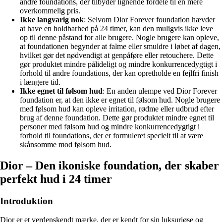
andre foundations, der tilbyder lignende fordele til en mere
overkommelig pris.
Ikke langvarig nok
: Selvom Dior Forever foundation hævder
at have en holdbarhed på 24 timer, kan den muligvis ikke leve
op til denne påstand for alle brugere. Nogle brugere kan opleve,
at foundationen begynder at falme eller smuldre i løbet af dagen,
hvilket gør det nødvendigt at genpåføre eller retouchere. Dette
gør produktet mindre pålideligt og mindre konkurrencedygtigt i
forhold til andre foundations, der kan opretholde en fejlfri finish
i længere tid.
Ikke egnet til følsom hud
: En anden ulempe ved Dior Forever
foundation er, at den ikke er egnet til følsom hud. Nogle brugere
med følsom hud kan opleve irritation, rødme eller udbrud efter
brug af denne foundation. Dette gør produktet mindre egnet til
personer med følsom hud og mindre konkurrencedygtigt i
forhold til foundations, der er formuleret specielt til at være
skånsomme mod følsom hud.
Dior – Den ikoniske foundation, der skaber
perfekt hud i 24 timer
Introduktion
Dior er et verdenskendt mærke, der er kendt for sin luksuriøse og