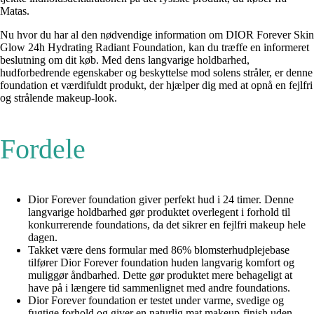
Matas.
Nu hvor du har al den nødvendige information om DIOR Forever Skin
Glow 24h Hydrating Radiant Foundation, kan du træffe en informeret
beslutning om dit køb. Med dens langvarige holdbarhed,
hudforbedrende egenskaber og beskyttelse mod solens stråler, er denne
foundation et værdifuldt produkt, der hjælper dig med at opnå en fejlfri
og strålende makeup-look.
Fordele
Dior Forever foundation giver perfekt hud i 24 timer. Denne
langvarige holdbarhed gør produktet overlegent i forhold til
konkurrerende foundations, da det sikrer en fejlfri makeup hele
dagen.
Takket være dens formular med 86% blomsterhudplejebase
tilfører Dior Forever foundation huden langvarig komfort og
muliggør åndbarhed. Dette gør produktet mere behageligt at
have på i længere tid sammenlignet med andre foundations.
Dior Forever foundation er testet under varme, svedige og
fugtige forhold og giver en naturlig mat makeup-finish uden