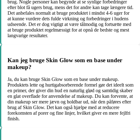
brug. Nogle personer kan begynde at se synlige forbedringer
efter blot få ugers brug, mens det for andre kan tage længere tid.
Det anbefales normalt at bruge produktet i mindst 4-6 uger for
at kunne vurdere dets fulde virkning og forbedringer i hudens
udseende. Det er dog vigtigt at være tålmodig og fortsætte med
at bruge produktet regelmæssigt for at opnå de bedste og mest
langvarige resultater.
Kan jeg bruge Skin Glow som en base under
makeup?
Ja, du kan bruge Skin Glow som en base under makeup.
Produktets lette og hurtigabsorberende formel gør det ideelt som
en primer, der giver din hud en naturlig glød og samtidig skaber
en glat overflade for anvendelse af makeup. Du kan forvente, at
din makeup ser mere jævn og holdbar ud, når den påføres efter
brug af Skin Glow. Det kan også hjælpe med at reducere
forekomsten af porer og fine linjer, hvilket giver en mere fejlfri
finish.