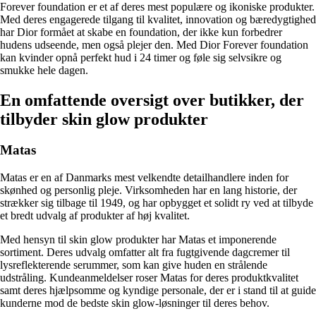
Forever foundation er et af deres mest populære og ikoniske produkter.
Med deres engagerede tilgang til kvalitet, innovation og bæredygtighed
har Dior formået at skabe en foundation, der ikke kun forbedrer
hudens udseende, men også plejer den. Med Dior Forever foundation
kan kvinder opnå perfekt hud i 24 timer og føle sig selvsikre og
smukke hele dagen.
En omfattende oversigt over butikker, der
tilbyder skin glow produkter
Matas
Matas er en af Danmarks mest velkendte detailhandlere inden for
skønhed og personlig pleje. Virksomheden har en lang historie, der
strækker sig tilbage til 1949, og har opbygget et solidt ry ved at tilbyde
et bredt udvalg af produkter af høj kvalitet.
Med hensyn til skin glow produkter har Matas et imponerende
sortiment. Deres udvalg omfatter alt fra fugtgivende dagcremer til
lysreflekterende serummer, som kan give huden en strålende
udstråling. Kundeanmeldelser roser Matas for deres produktkvalitet
samt deres hjælpsomme og kyndige personale, der er i stand til at guide
kunderne mod de bedste skin glow-løsninger til deres behov.