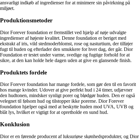
ansvarligt indkøb af ingredienser for at minimere sin påvirkning på
miljøet.
Produktionsmetoder
Dior Forever foundation er fremstillet ved hjælp af nøje udvalgte
ingredienser af højeste kvalitet. Denne foundation er beriget med
ekstrakt af iris, vild stedmoderblomst, rose og nasturtium, der tilføjer
fugt til huden og efterlader den smukkere for hver dag, der går. Dior
Foundation er testet under varme, svedige og fugtige forhold for at
sikre, at den kan holde hele dagen uden at give en glansende finish.
Produktets fordele
Dior Forever foundation har mange fordele, som gør den til en favorit
hos mange kvinder. Udover at give perfekt hud i 24 timer, udjævner
den hudtonen, mindsker synligt porer og blødgør huden. Den er også
velegnet til følsom hud og tilstopper ikke porerne. Dior Forever
foundation hjælper også med at beskytte huden mod UVA, UVB og
blåt lys, hvilket er vigtigt for at opretholde en sund hud.
Konklusion
Dior er en førende producent af luksuriøse skønhedsprodukter, og Dior