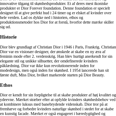
innovative tilgang til skønhedsprodukter. Et af deres mest ikoniske
produkter er Dior Forever foundation. Denne foundation er specielt
designet til at give perfekt hud i 24 timer og er elsket af kvinder over
hele verden. Lad os dykke ned i historien, ethos og
produktionsmetoder hos Dior for at forstå, hvorfor dette mærke skiller
sig ud.
Historie
Dior blev grundlagt af Christian Dior i 1946 i Paris, Frankrig. Christian
Dior var en visionær designer, der ønskede at skabe en ny æra af
feminin mode efter 2. verdenskrig. Han blev hurtigt anerkendt for sin
elegante stil og unikke silhuetter, der omdefinerede kvinders
påklædning. Dior var ikke kun revolutionerende inden for
modedesign, men også inden for skønhed. I 1954 lancerede han sit
første duft, Miss Dior, hvilket markerede starten på Dior Beauty.
Ethos
Dior er kendt for sin forpligtelse til at skabe produkter af høj kvalitet og
ydeevne. Mærket stræber efter at opfylde kvinders skønhedsbehov ved
at kombinere luksus med banebrydende videnskab. Dior tror på at
fremhæve og forbedre kvinders naturlige skønhed i stedet for at skabe
en kunstig facade. Mærket er også engageret i bæredygtighed og