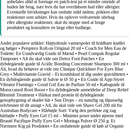
anbefales altid at foretage en patch-test på et mindre område af
huden før brug, især hvis du har overfølsom hud eller allergier.
Eventuelle bivirkninger kan omfatte mild rødme, prikken eller
reaktioner som udslæt. Hvis du oplever vedvarende ubehag
eller allergiske reaktioner, skal du stoppe med at bruge
produktet og konsultere en læge eller hudlæge.
Andre populære artikler:
Højtydende varmespoler til holdbare krøller
og bølger
•
Perspirex Roll-on Original 20 ml
•
Coach for Men Eau de
Toilette: En Uundværlig Guide til Mænd
•
Pearl Compak Regular
Tamponer
•
Alt du skal vide om Detox Foot Patches
•
En
dybdegående guide til Acidic Bonding Concentrate Shampoo 300 ml
•
Alt, hvad du behøver at vide om Clinique Quickliner For Eyes Blue
Grey
•
Multivitamin Gravid – Et kosttilskud til dig under graviditeten
•
En dybdegående guide til Salvie te Ø 50 g
•
En Guide til App-Styret
Vibrator Flamingo
•
Good Girl Eau de Parfum 50 ml
•
Købsguide til
Moroccanoil Root Boost
•
En dybdegående anmeldelse af Deep Relief
Blemish Treatment
•
Hårkur med protein til dybdegående
genopbygning af skadet hår
•
Sun Drops – en naturlig og tilpasselig
selvbruner til dit ansigt
•
Alt, du skal vide om Shave Gel 200 ml fra
Australian Bodycare
•
Hårbøjle Sort: Vælg den perfekte zig zag
hårbøjle
•
Puffy Eyes Gel 15 ml – Minimer poser under øjnene med
Beauté Pacifique Puffy Eyes Gel
•
Moringa Pulver Ø 250 g: Et
Nærmere Kig på Produktet
•
En omfattende guide til køb af Organic