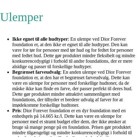
Ulemper
Ikke egnet til alle hudtyper
: En ulempe ved Dior Forever
foundation er, at den ikke er egnet til alle hudtyper. Den kan
være for tør for personer med tør hud og for fedtet for personer
med fedtet hud. Dette gør produktet mindre fleksibelt og mindre
konkurrencedygtigt i forhold til andre foundations, der er mere
alsidige og passer til forskellige hudtyper.
Begrænset farveudvalg
: En anden ulempe ved Dior Forever
foundation er, at den har et begrænset farveudvalg. Dette kan
være en ulempe for personer med forskellige hudtoner, da de
måske ikke kan finde en farve, der passer perfekt til deres hud.
Dette gør produktet mindre attraktivt sammenlignet med
foundations, der tilbyder et bredere udvalg af farver for at
imødekomme forskellige hudtoner.
Pris
: Dior Forever foundation er en dyr foundation med en
enhedspris på 14.665 kr./l. Dette kan være en ulempe for
personer med et stramt budget eller dem, der ikke ønsker at
bruge så mange penge på en foundation. Prisen gør produktet
mindre tilgængeligt og mindre konkurrencedygtigt i forhold til