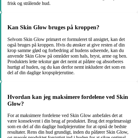
frisk og strålende hud.
Kan Skin Glow bruges på kroppen?
Selvom Skin Glow primært er formuleret til ansigtet, kan det
også bruges på kroppen. Hvis du ønsker at give resten af din
krop samme glød og forbedring af hudens udseende, kan du
anvende Skin Glow på områder som hals, bryst, arme og ben.
Produktets lette tekstur gør det nemt at påføre og absorberes
hurtigt af huden, og du kan derfor nemt inkludere det som en
del af din daglige kropsplejerutine.
Hvordan kan jeg maksimere fordelene ved Skin
Glow?
For at maksimere fordelene ved Skin Glow anbefales det at
være konsekvent i din brug af produktet. Brug det regelmæssigt
som en del af din daglige hudplejerutine for at opnå de bedste
resultater. Rens din hud grundigt, inden du påfører Skin Glow,
og massér produktet forsigtigt ind i huden for at sikre optimal