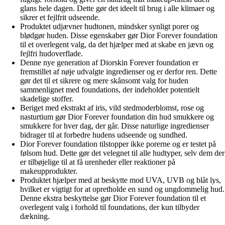
glans hele dagen. Dette gør det ideelt til brug i alle klimaer og
sikrer et fejlfrit udseende.
Produktet udjævner hudtonen, mindsker synligt porer og
blødgør huden. Disse egenskaber gør Dior Forever foundation
til et overlegent valg, da det hjælper med at skabe en jævn og
fejlfri hudoverflade.
Denne nye generation af Diorskin Forever foundation er
fremstillet af nøje udvalgte ingredienser og er derfor ren. Dette
gør det til et sikrere og mere skånsomt valg for huden
sammenlignet med foundations, der indeholder potentielt
skadelige stoffer.
Beriget med ekstrakt af iris, vild stedmoderblomst, rose og
nasturtium gør Dior Forever foundation din hud smukkere og
smukkere for hver dag, der går. Disse naturlige ingredienser
bidrager til at forbedre hudens udseende og sundhed.
Dior Forever foundation tilstopper ikke porerne og er testet på
følsom hud. Dette gør det velegnet til alle hudtyper, selv dem der
er tilbøjelige til at få urenheder eller reaktioner på
makeupprodukter.
Produktet hjælper med at beskytte mod UVA, UVB og blåt lys,
hvilket er vigtigt for at opretholde en sund og ungdommelig hud.
Denne ekstra beskyttelse gør Dior Forever foundation til et
overlegent valg i forhold til foundations, der kun tilbyder
dækning.