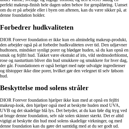
perfekt makeup-finish hele dagen uden behov for genpåføring. Uanset
om du er på arbejde eller i byen om aftenen, kan du være sikker på, at
denne foundation holder.
Forbedrer hudkvaliteten
DIOR Forever foundation er ikke kun en almindelig makeup-produkt,
den arbejder også på at forbedre hudkvaliteten over tid. Den udjævner
hudtonen, mindsker synligt porer og blødgør huden, så du kan opnå en
smuk og fejlfri hud. Takket være ekstrakt af iris, vild stedmoderblomst,
rose og nasturtium bliver din hud smukkere og smukkere for hver dag,
der går. Foundationen er også beriget med nøje udvalgte ingredienser
og tilstopper ikke dine porer, hvilket gør den velegnet til selv følsom
hud.
Beskyttelse mod solens stråler
DIOR Forever foundation hjælper ikke kun med at opnå en fejlfri
makeup-look, den hjælper også med at beskytte huden mod UVA,
UVB og det skadelige blå lys. Det betyder, at du kan føle dig tryg ved
at bruge denne foundation, selv når solen skinner stærkt. Det er altid
vigtigt at beskytte din hud mod solens skadelige virkninger, og med
denne foundation kan du gøre det samtidig med at du ser godt ud.