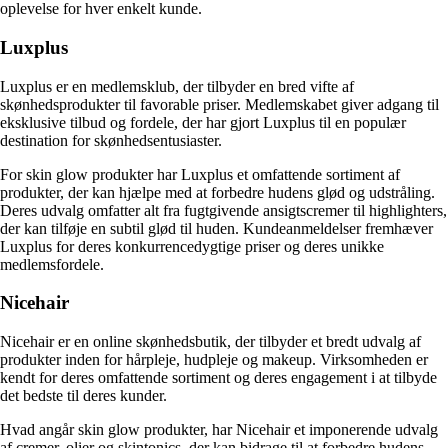
oplevelse for hver enkelt kunde.
Luxplus
Luxplus er en medlemsklub, der tilbyder en bred vifte af
skønhedsprodukter til favorable priser. Medlemskabet giver adgang til
eksklusive tilbud og fordele, der har gjort Luxplus til en populær
destination for skønhedsentusiaster.
For skin glow produkter har Luxplus et omfattende sortiment af
produkter, der kan hjælpe med at forbedre hudens glød og udstråling.
Deres udvalg omfatter alt fra fugtgivende ansigtscremer til highlighters,
der kan tilføje en subtil glød til huden. Kundeanmeldelser fremhæver
Luxplus for deres konkurrencedygtige priser og deres unikke
medlemsfordele.
Nicehair
Nicehair er en online skønhedsbutik, der tilbyder et bredt udvalg af
produkter inden for hårpleje, hudpleje og makeup. Virksomheden er
kendt for deres omfattende sortiment og deres engagement i at tilbyde
det bedste til deres kunder.
Hvad angår skin glow produkter, har Nicehair et imponerende udvalg
af cremer, olier og skintonics, der kan bidrage til at forbedre hudens