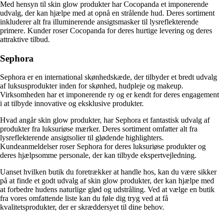
Med hensyn til skin glow produkter har Cocopanda et imponerende
udvalg, der kan hjælpe med at opnå en strålende hud. Deres sortiment
inkluderer alt fra illuminerende ansigtsmasker til lysreflekterende
primere. Kunder roser Cocopanda for deres hurtige levering og deres
attraktive tilbud.
Sephora
Sephora er en international skønhedskæde, der tilbyder et bredt udvalg
af luksusprodukter inden for skønhed, hudpleje og makeup.
Virksomheden har et imponerende ry og er kendt for deres engagement
i at tilbyde innovative og eksklusive produkter.
Hvad angår skin glow produkter, har Sephora et fantastisk udvalg af
produkter fra luksuriøse mærker. Deres sortiment omfatter alt fra
lysreflekterende ansigtsolier til glødende highlighters.
Kundeanmeldelser roser Sephora for deres luksuriøse produkter og
deres hjælpsomme personale, der kan tilbyde ekspertvejledning.
Uanset hvilken butik du foretrækker at handle hos, kan du være sikker
på at finde et godt udvalg af skin glow produkter, der kan hjælpe med
at forbedre hudens naturlige glød og udstråling. Ved at vælge en butik
fra vores omfattende liste kan du føle dig tryg ved at få
kvalitetsprodukter, der er skræddersyet til dine behov.