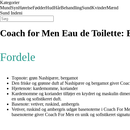
Kategorier
Mund
Syn
Hørelse
Fødder
Hud
Hår
Behandling
Sund
Kvinder
Mænd
Sund Indeni
Coach for Men Eau de Toilette:
Fordele
Topnote: grøn Nashipære, bergamot
Den friske og grønne duft af Nashipære og bergamot giver Coach Fo
Hjertenote: kardemomme, koriander
Kardemomme og koriander tilføjer en krydret og maskulin dimensi
en unik og sofistikeret duft.
Basenote: vetiver, ruskind, ambergris
Vetiver, ruskind og ambergris udgør basenoterne i Coach For Men. 
basenoterne giver Coach For Men en unik og sofistikeret signatu