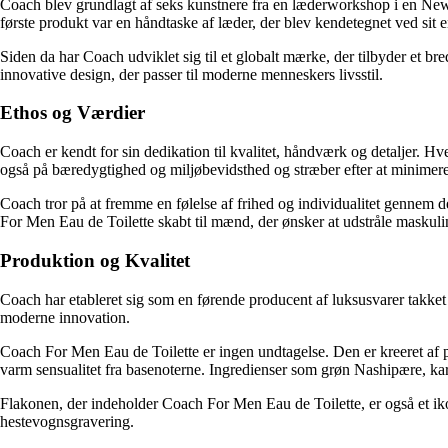
Coach blev grundlagt af seks kunstnere fra en læderworkshop i en New 
første produkt var en håndtaske af læder, der blev kendetegnet ved sit e
Siden da har Coach udviklet sig til et globalt mærke, der tilbyder et b
innovative design, der passer til moderne menneskers livsstil.
Ethos og Værdier
Coach er kendt for sin dedikation til kvalitet, håndværk og detaljer. H
også på bæredygtighed og miljøbevidsthed og stræber efter at minimere
Coach tror på at fremme en følelse af frihed og individualitet gennem de
For Men Eau de Toilette skabt til mænd, der ønsker at udstråle maskulin
Produktion og Kvalitet
Coach har etableret sig som en førende producent af luksusvarer takket 
moderne innovation.
Coach For Men Eau de Toilette er ingen undtagelse. Den er kreeret af 
varm sensualitet fra basenoterne. Ingredienser som grøn Nashipære, k
Flakonen, der indeholder Coach For Men Eau de Toilette, er også et i
hestevognsgravering.