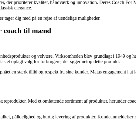
er, der prioriterer kvalitet, håndværk og innovation. Deres Coach For M
klassisk elegance.
er tager dig med på en rejse af uendelige muligheder.
er coach til mænd
hedsprodukter og velvære. Virksomheden blev grundlagt i 1949 og har s
s et oplagt valg for forbrugere, der søger netop dette produkt.
nået en stærk tillid og respekt fra sine kunder. Matas engagement i at 
lværeprodukter. Med et omfattende sortiment af produkter, herunder coa
litet, pålidelighed og hurtig levering af produkter. Kundeanmeldelser 