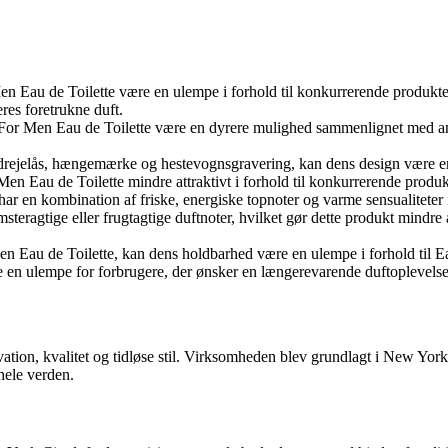
 Eau de Toilette være en ulempe i forhold til konkurrerende produkter
res foretrukne duft.
 For Men Eau de Toilette være en dyrere mulighed sammenlignet med a
 drejelås, hængemærke og hestevognsgravering, kan dens design være e
Men Eau de Toilette mindre attraktivt i forhold til konkurrerende pro
r en kombination af friske, energiske topnoter og varme sensualiteter
ragtige eller frugtagtige duftnoter, hvilket gør dette produkt mindre at
n Eau de Toilette, kan dens holdbarhed være en ulempe i forhold til Ea
re en ulempe for forbrugere, der ønsker en længerevarende duftoplevelse
ation, kvalitet og tidløse stil. Virksomheden blev grundlagt i New York
 hele verden.