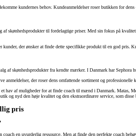
mødekomme kundernes behov. Kundeanmeldelser roser butikken for dens o
g af skønhedsprodukter til fordelagtige priser. Med sin fokus på kvali
ler kunder, der ønsker at finde dette specifikke produkt til en god pris
valg af skønhedsprodukter fra kendte mærker. I Danmark har Sephora hurt
ive anmeldelser, der roser dens omfattende sortiment og professionelle 
 der et hav af muligheder for at finde coach til mænd i Danmark. Matas
butik og nyd den høje kvalitet og den ekstraordinære service, som disse 
lig pris
?
n coach en uvurderlig ressource. Men at finde den perfekte coach behøv