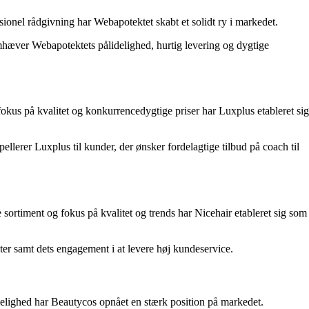
ionel rådgivning har Webapotektet skabt et solidt ry i markedet.
emhæver Webapotektets pålidelighed, hurtig levering og dygtige
kus på kvalitet og konkurrencedygtige priser har Luxplus etableret sig
llerer Luxplus til kunder, der ønsker fordelagtige tilbud på coach til
re sortiment og fokus på kvalitet og trends har Nicehair etableret sig som
er samt dets engagement i at levere høj kundeservice.
gelighed har Beautycos opnået en stærk position på markedet.