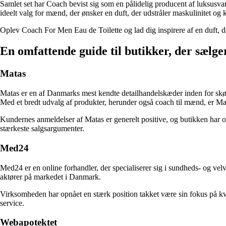
Samlet set har Coach bevist sig som en pålidelig producent af luksusvar
ideelt valg for mænd, der ønsker en duft, der udstråler maskulinitet og 
Oplev Coach For Men Eau de Toilette og lad dig inspirere af en duft, d
En omfattende guide til butikker, der sælg
Matas
Matas er en af Danmarks mest kendte detailhandelskæder inden for skøn
Med et bredt udvalg af produkter, herunder også coach til mænd, er Mata
Kundernes anmeldelser af Matas er generelt positive, og butikken har op
stærkeste salgsargumenter.
Med24
Med24 er en online forhandler, der specialiserer sig i sundheds- og ve
aktører på markedet i Danmark.
Virksomheden har opnået en stærk position takket være sin fokus på kva
service.
Webapotektet