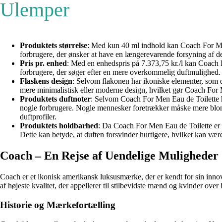
Ulemper
Produktets størrelse
: Med kun 40 ml indhold kan Coach For Men
forbrugere, der ønsker at have en længerevarende forsyning af de
Pris pr. enhed
: Med en enhedspris på 7.373,75 kr./l kan Coach
forbrugere, der søger efter en mere overkommelig duftmulighed.
Flaskens design
: Selvom flakonen har ikoniske elementer, som
mere minimalistisk eller moderne design, hvilket gør Coach For 
Produktets duftnoter
: Selvom Coach For Men Eau de Toilette ha
nogle forbrugere. Nogle mennesker foretrækker måske mere blomste
duftprofiler.
Produktets holdbarhed
: Da Coach For Men Eau de Toilette er e
Dette kan betyde, at duften forsvinder hurtigere, hvilket kan væ
Coach – En Rejse af Uendelige Muligheder
Coach er et ikonisk amerikansk luksusmærke, der er kendt for sin innov
af højeste kvalitet, der appellerer til stilbevidste mænd og kvinder over
Historie og Mærkefortælling