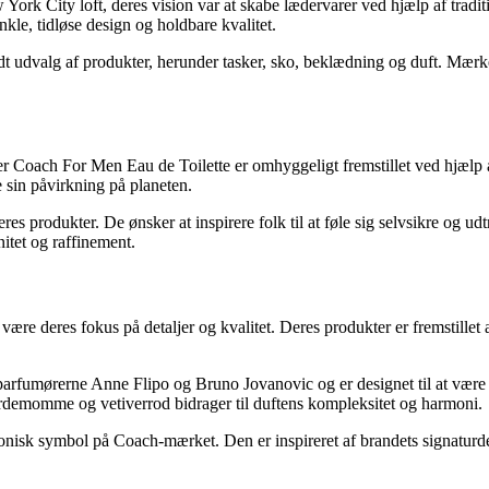
York City loft, deres vision var at skabe lædervarer ved hjælp af tra
nkle, tidløse design og holdbare kvalitet.
redt udvalg af produkter, herunder tasker, sko, beklædning og duft. Mærk
ver Coach For Men Eau de Toilette er omhyggeligt fremstillet ved hjælp 
 sin påvirkning på planeten.
res produkter. De ønsker at inspirere folk til at føle sig selvsikre og u
itet og raffinement.
være deres fokus på detaljer og kvalitet. Deres produkter er fremstillet
parfumørerne Anne Flipo og Bruno Jovanovic og er designet til at være
ardemomme og vetiverrod bidrager til duftens kompleksitet og harmoni.
konisk symbol på Coach-mærket. Den er inspireret af brandets signatur