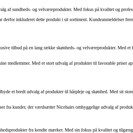
alg af sundheds- og velværeprodukter. Med fokus på kvalitet og profess
ar derfor inkluderet dette produkt i sit sortiment. Kundeanmeldelser fr
sive tilbud på en lang række skønheds- og velværeprodukter. Med et fo
e medlemmer. Med et stort udvalg af produkter til favorable priser appe
tilbyde et bredt udvalg af produkter til hårpleje og skønhed. Med sit sto
ser fra kunder, der værdsætter Nicehairs omhyggelige udvalg af produkt
ønhedsprodukter fra kendte mærker. Med sin fokus på kvalitet og tilgæn