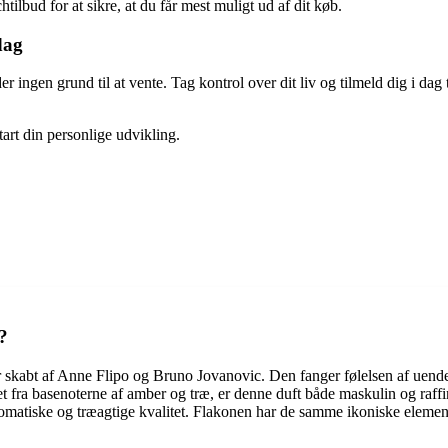
ilbud for at sikre, at du får mest muligt ud af dit køb.
dag
der ingen grund til at vente. Tag kontrol over dit liv og tilmeld dig i dag
art din personlige udvikling.
?
 skabt af Anne Flipo og Bruno Jovanovic. Den fanger følelsen af uende
tet fra basenoterne af amber og træ, er denne duft både maskulin og raf
omatiske og træagtige kvalitet. Flakonen har de samme ikoniske elem