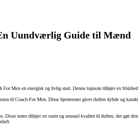
 En Uundværlig Guide til Mænd
r Men en energisk og livlig start. Denne topnote tilføjer en friskhed t
on til Coach For Men. Disse hjertenoter giver duften dybde og karakter
Disse noter tilføjer en varm og sensuel kvalitet til duften, der gør den
rduft.