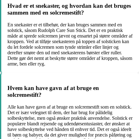
Hvad er et snekaster, og hvordan kan det bruges
sammen med en solcremestift?
En snekaster er et tilbehør, der kan bruges sammen med en
solstick, såsom Rudolph Care Sun Stick. Det er en praktisk
måde at sprede solcremen jævnt og ensartet på større områder af
kroppen. Ved at tilføje snekasteren på toppen af solsticken kan
du let fordele solcremen som tynde strimler eller linjer og
derefter smøre den ud med snekasterens børster eller ruller.
Dette gør det nemt at beskytte større områder af kroppen, såsom
arme, ben eller ryg.
Hvem kan have gavn af at bruge en
solcremestift?
Alle kan have gavn af at bruge en solcremestift som en solstick.
Det er især velegnet til dem, der har brug for pålidelig
solbeskyttelse, men også ønsker praktisk anvendelse. Solstick er
populære blandt rejsende og udendørsentusiaster, der ønsker at
have solbeskyttelse ved hånden til enhver tid. Det er også ideelt
til børn og babyer, da det giver mulighed for præcis påføring og