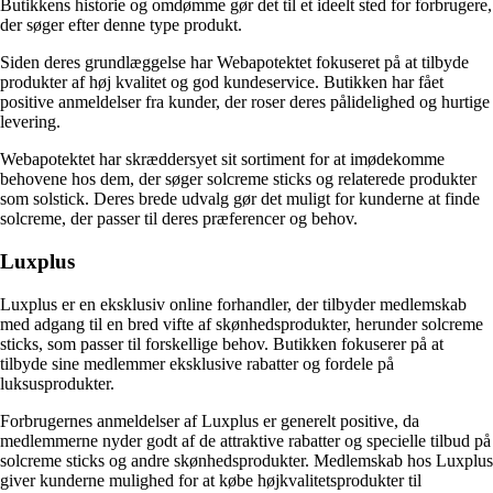
Butikkens historie og omdømme gør det til et ideelt sted for forbrugere,
der søger efter denne type produkt.
Siden deres grundlæggelse har Webapotektet fokuseret på at tilbyde
produkter af høj kvalitet og god kundeservice. Butikken har fået
positive anmeldelser fra kunder, der roser deres pålidelighed og hurtige
levering.
Webapotektet har skræddersyet sit sortiment for at imødekomme
behovene hos dem, der søger solcreme sticks og relaterede produkter
som solstick. Deres brede udvalg gør det muligt for kunderne at finde
solcreme, der passer til deres præferencer og behov.
Luxplus
Luxplus er en eksklusiv online forhandler, der tilbyder medlemskab
med adgang til en bred vifte af skønhedsprodukter, herunder solcreme
sticks, som passer til forskellige behov. Butikken fokuserer på at
tilbyde sine medlemmer eksklusive rabatter og fordele på
luksusprodukter.
Forbrugernes anmeldelser af Luxplus er generelt positive, da
medlemmerne nyder godt af de attraktive rabatter og specielle tilbud på
solcreme sticks og andre skønhedsprodukter. Medlemskab hos Luxplus
giver kunderne mulighed for at købe højkvalitetsprodukter til