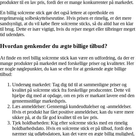
produkter til en lav pris, fordi der er mange konkurrenter på markedet.
En billig solcreme stick gør det også lettere at opretholde en
regelmæssig solbeskyttelsesrutine. Hvis prisen er rimelig, er det mere
sandsynligt, at du vil købe flere solcreme sticks, så du altid har en klar
til brug. Dette er især vigtigt, hvis du rejser meget eller tilbringer meget
tid udendørs.
Hvordan genkender du ægte billige tilbud?
At finde en reel billig solcreme stick kan være en udfordring, da der er
mange produkter på markedet med forskellige priser og kvaliteter. Her
er nogle nøglepunkter, du kan se efter for at genkende ægte billige
tilbud:
Undersøg markedet: Tag dig tid til at sammenligne priser og
kvalitet på solcreme stick fra forskellige producenter. Dette vil
hjælpe dig med at opdage, om en pris er markant lavere end den
gennemsnitlige markedspris.
Læs anmeldelser: Gennemgå kundeudtalelser og -anmeldelser.
Hvis et produkt har fået positive anmeldelser, kan du være mere
sikker på, at du får god kvalitet til en lav pris.
Tjek holdbarheden: Kig efter solcreme sticks med en rimelig
holdbarhedsdato. Hvis en solcreme stick er på tilbud, fordi den
nærmer sig udløbsdatoen, kan det være en ægte billig mulighed,