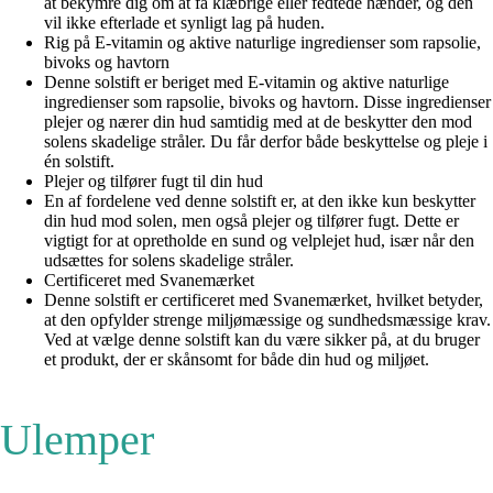
at bekymre dig om at få klæbrige eller fedtede hænder, og den
vil ikke efterlade et synligt lag på huden.
Rig på E-vitamin og aktive naturlige ingredienser som rapsolie,
bivoks og havtorn
Denne solstift er beriget med E-vitamin og aktive naturlige
ingredienser som rapsolie, bivoks og havtorn. Disse ingredienser
plejer og nærer din hud samtidig med at de beskytter den mod
solens skadelige stråler. Du får derfor både beskyttelse og pleje i
én solstift.
Plejer og tilfører fugt til din hud
En af fordelene ved denne solstift er, at den ikke kun beskytter
din hud mod solen, men også plejer og tilfører fugt. Dette er
vigtigt for at opretholde en sund og velplejet hud, især når den
udsættes for solens skadelige stråler.
Certificeret med Svanemærket
Denne solstift er certificeret med Svanemærket, hvilket betyder,
at den opfylder strenge miljømæssige og sundhedsmæssige krav.
Ved at vælge denne solstift kan du være sikker på, at du bruger
et produkt, der er skånsomt for både din hud og miljøet.
Ulemper