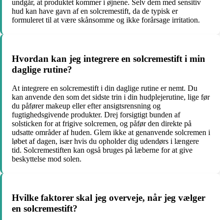
undgår, at produktet kommer i øjnene. Selv dem med sensitiv
hud kan have gavn af en solcremestift, da de typisk er
formuleret til at være skånsomme og ikke forårsage irritation.
Hvordan kan jeg integrere en solcremestift i min
daglige rutine?
At integrere en solcremestift i din daglige rutine er nemt. Du
kan anvende den som det sidste trin i din hudplejerutine, lige før
du påfører makeup eller efter ansigtsrensning og
fugtighedsgivende produkter. Drej forsigtigt bunden af
solsticken for at frigive solcremen, og påfør den direkte på
udsatte områder af huden. Glem ikke at genanvende solcremen i
løbet af dagen, især hvis du opholder dig udendørs i længere
tid. Solcremestiften kan også bruges på læberne for at give
beskyttelse mod solen.
Hvilke faktorer skal jeg overveje, når jeg vælger
en solcremestift?