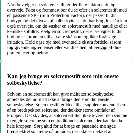
Når du vælger en solcremestift, er der flere faktorer, du bør
overveje. Først og fremmest bør du se efter en solcremestift med
en passende SPF (Sun Protection Factor), der passer til din
hudtype og det niveau af solbeskyttelse, du har brug for. Du kan
også overveje, om du ønsker en solcremestift med naturlige eller
kemiske solfiltre. Vælg en solcremestift, der er velegnet til din
hud og er formuleret til at være skånsom og ikke forårsage
irritation. Hold også øje med eventuelle ekstra fordele, såsom
fugtgivende ingredienser eller vandfasthed, afhængigt af dine
præferencer og behov.
Kan jeg bruge en solcremestift som min eneste
solbeskyttelse?
Selvom en solcremestift kan give målrettet solbeskyttelse,
anbefales det normalt ikke at bruge den som din eneste
solbeskyttelse. Solcremestift er ideel til at supplere anvendelsen
af ​​en bredspektret solcreme, der dækker større områder af
kroppen. Det skyldes, at solcremestiften ikke leverer den samme
mængde solcreme som en traditionel solcreme, der kan dække
hele kroppen. Sørg altid for at bruge en passende mængde
bredspektret solcreme på områder, der ikke er dækket af