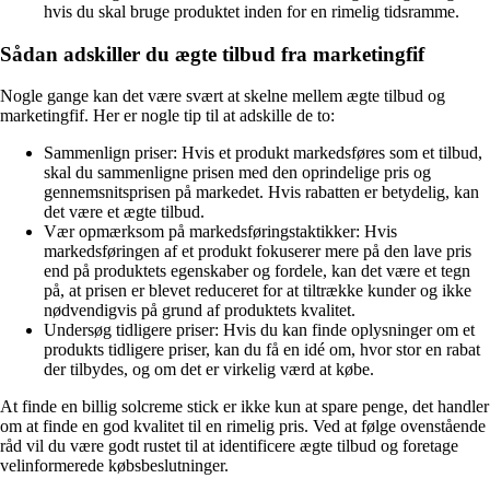
hvis du skal bruge produktet inden for en rimelig tidsramme.
Sådan adskiller du ægte tilbud fra marketingfif
Nogle gange kan det være svært at skelne mellem ægte tilbud og
marketingfif. Her er nogle tip til at adskille de to:
Sammenlign priser: Hvis et produkt markedsføres som et tilbud,
skal du sammenligne prisen med den oprindelige pris og
gennemsnitsprisen på markedet. Hvis rabatten er betydelig, kan
det være et ægte tilbud.
Vær opmærksom på markedsføringstaktikker: Hvis
markedsføringen af ​​et produkt fokuserer mere på den lave pris
end på produktets egenskaber og fordele, kan det være et tegn
på, at prisen er blevet reduceret for at tiltrække kunder og ikke
nødvendigvis på grund af produktets kvalitet.
Undersøg tidligere priser: Hvis du kan finde oplysninger om et
produkts tidligere priser, kan du få en idé om, hvor stor en rabat
der tilbydes, og om det er virkelig værd at købe.
At finde en billig solcreme stick er ikke kun at spare penge, det handler
om at finde en god kvalitet til en rimelig pris. Ved at følge ovenstående
råd vil du være godt rustet til at identificere ægte tilbud og foretage
velinformerede købsbeslutninger.