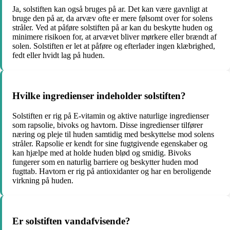
Ja, solstiften kan også bruges på ar. Det kan være gavnligt at
bruge den på ar, da arvæv ofte er mere følsomt over for solens
stråler. Ved at påføre solstiften på ar kan du beskytte huden og
minimere risikoen for, at arvævet bliver mørkere eller brændt af
solen. Solstiften er let at påføre og efterlader ingen klæbrighed,
fedt eller hvidt lag på huden.
Hvilke ingredienser indeholder solstiften?
Solstiften er rig på E-vitamin og aktive naturlige ingredienser
som rapsolie, bivoks og havtorn. Disse ingredienser tilfører
næring og pleje til huden samtidig med beskyttelse mod solens
stråler. Rapsolie er kendt for sine fugtgivende egenskaber og
kan hjælpe med at holde huden blød og smidig. Bivoks
fungerer som en naturlig barriere og beskytter huden mod
fugttab. Havtorn er rig på antioxidanter og har en beroligende
virkning på huden.
Er solstiften vandafvisende?