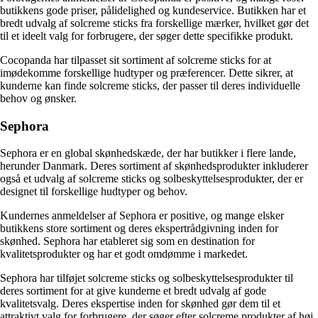
butikkens gode priser, pålidelighed og kundeservice. Butikken har et
bredt udvalg af solcreme sticks fra forskellige mærker, hvilket gør det
til et ideelt valg for forbrugere, der søger dette specifikke produkt.
Cocopanda har tilpasset sit sortiment af solcreme sticks for at
imødekomme forskellige hudtyper og præferencer. Dette sikrer, at
kunderne kan finde solcreme sticks, der passer til deres individuelle
behov og ønsker.
Sephora
Sephora er en global skønhedskæde, der har butikker i flere lande,
herunder Danmark. Deres sortiment af skønhedsprodukter inkluderer
også et udvalg af solcreme sticks og solbeskyttelsesprodukter, der er
designet til forskellige hudtyper og behov.
Kundernes anmeldelser af Sephora er positive, og mange elsker
butikkens store sortiment og deres ekspertrådgivning inden for
skønhed. Sephora har etableret sig som en destination for
kvalitetsprodukter og har et godt omdømme i markedet.
Sephora har tilføjet solcreme sticks og solbeskyttelsesprodukter til
deres sortiment for at give kunderne et bredt udvalg af gode
kvalitetsvalg. Deres ekspertise inden for skønhed gør dem til et
attraktivt valg for forbrugere, der søger efter solcreme produkter af høj