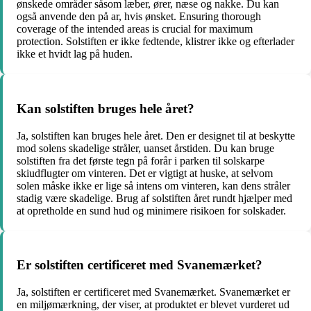
ønskede områder såsom læber, ører, næse og nakke. Du kan
også anvende den på ar, hvis ønsket. Ensuring thorough
coverage of the intended areas is crucial for maximum
protection. Solstiften er ikke fedtende, klistrer ikke og efterlader
ikke et hvidt lag på huden.
Kan solstiften bruges hele året?
Ja, solstiften kan bruges hele året. Den er designet til at beskytte
mod solens skadelige stråler, uanset årstiden. Du kan bruge
solstiften fra det første tegn på forår i parken til solskarpe
skiudflugter om vinteren. Det er vigtigt at huske, at selvom
solen måske ikke er lige så intens om vinteren, kan dens stråler
stadig være skadelige. Brug af solstiften året rundt hjælper med
at opretholde en sund hud og minimere risikoen for solskader.
Er solstiften certificeret med Svanemærket?
Ja, solstiften er certificeret med Svanemærket. Svanemærket er
en miljømærkning, der viser, at produktet er blevet vurderet ud