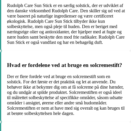
Rudolph Care Sun Stick er en særlig solstick, der er udviklet af
den danske virksomhed Rudolph Care. Den skiller sig ud ved at
være baseret på naturlige ingredienser og være certificeret
økologisk. Rudolph Care Sun Stick tilbyder ikke kun
solbeskyttelse, men også pleje til huden. Den er beriget med
næringsrige olier og antioxidanter, der hjælper med at fugte og
nære huden samt beskytte den mod frie radikaler. Rudolph Care
Sun Stick er også vandfast og har en behagelig duft.
Hvad er fordelene ved at bruge en solcremestift?
Der er flere fordele ved at bruge en solcremestift som en
solstick. For det første er det praktisk og let at anvende. Du
behøver ikke at bekymre dig om at få solcreme på dine hænder,
og du undgår at spilde produktet. Solcremestiften er også ideel
til målrettet solbeskyttelse af specifikke områder, såsom udsatte
områder i ansigtet, ørerne eller andre små hudområder.
Solcremestiften er nem at have med sig overalt og kan bruges til
at berøre solbeskyttelsen hele dagen.