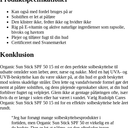
Kan også med fordel bruges på ar
Solstiften er let at påføre
Den klistrer ikke, fedter ikke og hvidter ikke
Rig på E-vitamin og aktive naturlige ingredienser som rapsolie,
bivoks og havtorn
Plejer og tilfører fugt til din hud
Certificeret med Svanemærket
Konklusion
Organic Sun Stick SPF 50 15 ml er den perfekte solbeskyttelse til
udsatte områder som læber, ører, næse og nakke. Med en høj UVA- og
UVB-beskyttelse kan du være sikker på, at din hud er godt beskyttet
mod solens skadelige stråler. Den lette og vandafvisende formel gør det
nemt at påføre solstiften, og dens plejende egenskaber sikrer, at din hud
forbliver fugtet og velplejet. Glem ikke at gentage påføringen ofte, især
hvis du er længe i solen eller har været i vandet. Vælg Rudolph Cares
Organic Sun Stick SPF 50 15 ml for en effektiv solbeskyttelse hele året
rundt.
“Jeg har forsøgt mange solbeskyttelsesprodukter i
fortiden, men Organic Sun Stick SPF 50 er virkelig en af
de bedste. Den er let at påføre, og den efterlader ingen