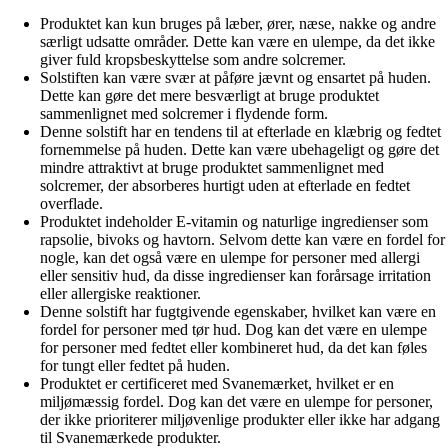
Produktet kan kun bruges på læber, ører, næse, nakke og andre
særligt udsatte områder. Dette kan være en ulempe, da det ikke
giver fuld kropsbeskyttelse som andre solcremer.
Solstiften kan være svær at påføre jævnt og ensartet på huden.
Dette kan gøre det mere besværligt at bruge produktet
sammenlignet med solcremer i flydende form.
Denne solstift har en tendens til at efterlade en klæbrig og fedtet
fornemmelse på huden. Dette kan være ubehageligt og gøre det
mindre attraktivt at bruge produktet sammenlignet med
solcremer, der absorberes hurtigt uden at efterlade en fedtet
overflade.
Produktet indeholder E-vitamin og naturlige ingredienser som
rapsolie, bivoks og havtorn. Selvom dette kan være en fordel for
nogle, kan det også være en ulempe for personer med allergi
eller sensitiv hud, da disse ingredienser kan forårsage irritation
eller allergiske reaktioner.
Denne solstift har fugtgivende egenskaber, hvilket kan være en
fordel for personer med tør hud. Dog kan det være en ulempe
for personer med fedtet eller kombineret hud, da det kan føles
for tungt eller fedtet på huden.
Produktet er certificeret med Svanemærket, hvilket er en
miljømæssig fordel. Dog kan det være en ulempe for personer,
der ikke prioriterer miljøvenlige produkter eller ikke har adgang
til Svanemærkede produkter.