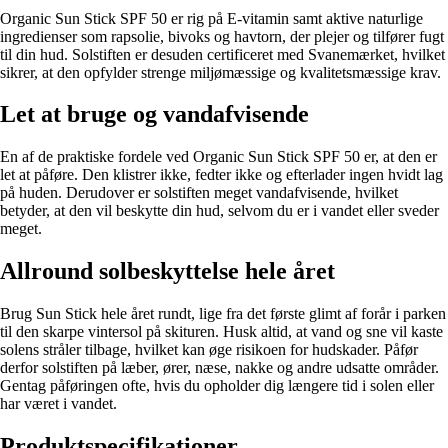
Organic Sun Stick SPF 50 er rig på E-vitamin samt aktive naturlige
ingredienser som rapsolie, bivoks og havtorn, der plejer og tilfører fugt
til din hud. Solstiften er desuden certificeret med Svanemærket, hvilket
sikrer, at den opfylder strenge miljømæssige og kvalitetsmæssige krav.
Let at bruge og vandafvisende
En af de praktiske fordele ved Organic Sun Stick SPF 50 er, at den er
let at påføre. Den klistrer ikke, fedter ikke og efterlader ingen hvidt lag
på huden. Derudover er solstiften meget vandafvisende, hvilket
betyder, at den vil beskytte din hud, selvom du er i vandet eller sveder
meget.
Allround solbeskyttelse hele året
Brug Sun Stick hele året rundt, lige fra det første glimt af forår i parken
til den skarpe vintersol på skituren. Husk altid, at vand og sne vil kaste
solens stråler tilbage, hvilket kan øge risikoen for hudskader. Påfør
derfor solstiften på læber, ører, næse, nakke og andre udsatte områder.
Gentag påføringen ofte, hvis du opholder dig længere tid i solen eller
har været i vandet.
Produktspecifikationer