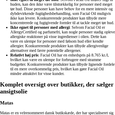
huden, kan den ikke være tilstrækkelig for personer med meget
tør hud. Disse personer kan have behov for en mere intensiv og
dybdevirkende fugtighedsbehandling, som Facial Oil muligvis
ikke kan levere. Konkurrerende produkter kan tilbyde mere
koncentrerede og fugtgivende formler til at tackle meget tør hud.
Ikke egnet til personer med allergi
: Selvom Facial Oil er
AllergyCertified og parfumefri, kan nogle personer stadig opleve
allergiske reaktioner på visse ingredienser i olien. Dette kan
være en ulempe for personer med følsom hud eller kendte
allergier. Konkurrerende produkter kan tilbyde allergivenlige
alternativer med færre potentielle allergener.
Relativt høj pris
: Facial Oil har en enhedspris på 8.765 kr./l,
hvilket kan være en ulempe for forbrugere med stramme
budgetter. Konkurrerende produkter kan tilbyde lignende fordele
til en mere overkommelig pris, hvilket kan gøre Facial Oil
mindre attraktivt for visse kunder.
Komplet oversigt over butikker, der sælger
ansigtsolie
Matas
Matas er en velrenommeret dansk butikskæde, der har specialiseret sig