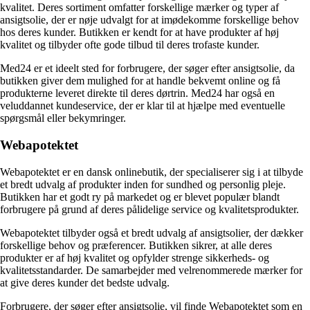
kvalitet. Deres sortiment omfatter forskellige mærker og typer af
ansigtsolie, der er nøje udvalgt for at imødekomme forskellige behov
hos deres kunder. Butikken er kendt for at have produkter af høj
kvalitet og tilbyder ofte gode tilbud til deres trofaste kunder.
Med24 er et ideelt sted for forbrugere, der søger efter ansigtsolie, da
butikken giver dem mulighed for at handle bekvemt online og få
produkterne leveret direkte til deres dørtrin. Med24 har også en
veluddannet kundeservice, der er klar til at hjælpe med eventuelle
spørgsmål eller bekymringer.
Webapotektet
Webapotektet er en dansk onlinebutik, der specialiserer sig i at tilbyde
et bredt udvalg af produkter inden for sundhed og personlig pleje.
Butikken har et godt ry på markedet og er blevet populær blandt
forbrugere på grund af deres pålidelige service og kvalitetsprodukter.
Webapotektet tilbyder også et bredt udvalg af ansigtsolier, der dækker
forskellige behov og præferencer. Butikken sikrer, at alle deres
produkter er af høj kvalitet og opfylder strenge sikkerheds- og
kvalitetsstandarder. De samarbejder med velrenommerede mærker for
at give deres kunder det bedste udvalg.
Forbrugere, der søger efter ansigtsolie, vil finde Webapotektet som en