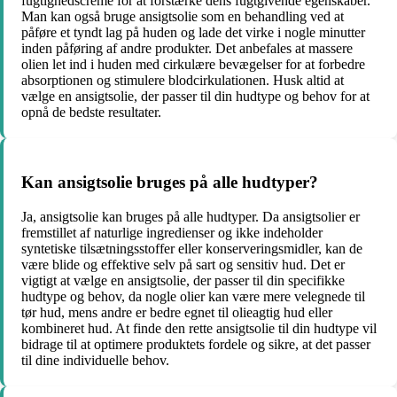
fugtighedscreme for at forstærke dens fugtgivende egenskaber.
Man kan også bruge ansigtsolie som en behandling ved at
påføre et tyndt lag på huden og lade det virke i nogle minutter
inden påføring af andre produkter. Det anbefales at massere
olien let ind i huden med cirkulære bevægelser for at forbedre
absorptionen og stimulere blodcirkulationen. Husk altid at
vælge en ansigtsolie, der passer til din hudtype og behov for at
opnå de bedste resultater.
Kan ansigtsolie bruges på alle hudtyper?
Ja, ansigtsolie kan bruges på alle hudtyper. Da ansigtsolier er
fremstillet af naturlige ingredienser og ikke indeholder
syntetiske tilsætningsstoffer eller konserveringsmidler, kan de
være blide og effektive selv på sart og sensitiv hud. Det er
vigtigt at vælge en ansigtsolie, der passer til din specifikke
hudtype og behov, da nogle olier kan være mere velegnede til
tør hud, mens andre er bedre egnet til olieagtig hud eller
kombineret hud. At finde den rette ansigtsolie til din hudtype vil
bidrage til at optimere produktets fordele og sikre, at det passer
til dine individuelle behov.