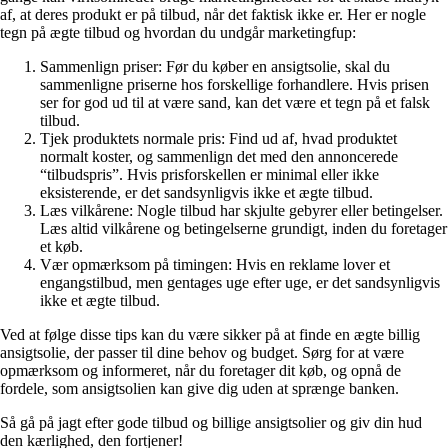
af, at deres produkt er på tilbud, når det faktisk ikke er. Her er nogle
tegn på ægte tilbud og hvordan du undgår marketingfup:
Sammenlign priser: Før du køber en ansigtsolie, skal du
sammenligne priserne hos forskellige forhandlere. Hvis prisen
ser for god ud til at være sand, kan det være et tegn på et falsk
tilbud.
Tjek produktets normale pris: Find ud af, hvad produktet
normalt koster, og sammenlign det med den annoncerede
“tilbudspris”. Hvis prisforskellen er minimal eller ikke
eksisterende, er det sandsynligvis ikke et ægte tilbud.
Læs vilkårene: Nogle tilbud har skjulte gebyrer eller betingelser.
Læs altid vilkårene og betingelserne grundigt, inden du foretager
et køb.
Vær opmærksom på timingen: Hvis en reklame lover et
engangstilbud, men gentages uge efter uge, er det sandsynligvis
ikke et ægte tilbud.
Ved at følge disse tips kan du være sikker på at finde en ægte billig
ansigtsolie, der passer til dine behov og budget. Sørg for at være
opmærksom og informeret, når du foretager dit køb, og opnå de
fordele, som ansigtsolien kan give dig uden at sprænge banken.
Så gå på jagt efter gode tilbud og billige ansigtsolier og giv din hud
den kærlighed, den fortjener!