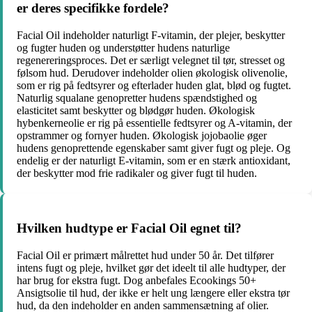
er deres specifikke fordele?
Facial Oil indeholder naturligt F-vitamin, der plejer, beskytter
og fugter huden og understøtter hudens naturlige
regenereringsproces. Det er særligt velegnet til tør, stresset og
følsom hud. Derudover indeholder olien økologisk olivenolie,
som er rig på fedtsyrer og efterlader huden glat, blød og fugtet.
Naturlig squalane genopretter hudens spændstighed og
elasticitet samt beskytter og blødgør huden. Økologisk
hybenkerneolie er rig på essentielle fedtsyrer og A-vitamin, der
opstrammer og fornyer huden. Økologisk jojobaolie øger
hudens genoprettende egenskaber samt giver fugt og pleje. Og
endelig er der naturligt E-vitamin, som er en stærk antioxidant,
der beskytter mod frie radikaler og giver fugt til huden.
Hvilken hudtype er Facial Oil egnet til?
Facial Oil er primært målrettet hud under 50 år. Det tilfører
intens fugt og pleje, hvilket gør det ideelt til alle hudtyper, der
har brug for ekstra fugt. Dog anbefales Ecookings 50+
Ansigtsolie til hud, der ikke er helt ung længere eller ekstra tør
hud, da den indeholder en anden sammensætning af olier.