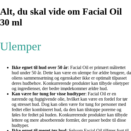
Alt, du skal vide om Facial Oil
30 ml
Ulemper
Ikke egnet til hud over 50 år
: Facial Oil er primært målrettet
hud under 50 år. Dette kan være en ulempe for ældre brugere, da
oliens sammensætning og egenskaber ikke er optimalt tilpasset
deres hudbehov. Konkurrerende produkter kan tilbyde olietyper
og ingredienser, der bedre imødekommer ældre hud.
Kan være for tung for visse hudtyper
: Facial Oil er en
nærende og fugtgivende olie, hvilket kan være en fordel for tør
og stresset hud. Dog kan olien være for tung for personer med
fedtet eller kombineret hud, da den kan tilstoppe porerne og
føles for fedtet på huden. Konkurrerende produkter kan tilbyde
lettere og mere absorberende formler, der passer bedre til disse
hudtyper.
Ikke egnet til meget tør hud
: Selvom Facial Oil tilfører fugt til