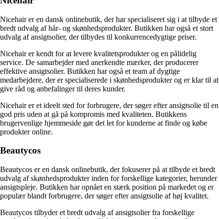
Nicehair
Nicehair er en dansk onlinebutik, der har specialiseret sig i at tilbyde et
bredt udvalg af hår- og skønhedsprodukter. Butikken har også et stort
udvalg af ansigtsolier, der tilbydes til konkurrencedygtige priser.
Nicehair er kendt for at levere kvalitetsprodukter og en pålidelig
service. De samarbejder med anerkendte mærker, der producerer
effektive ansigtsolier. Butikken har også et team af dygtige
medarbejdere, der er specialiserede i skønhedsprodukter og er klar til at
give råd og anbefalinger til deres kunder.
Nicehair er et ideelt sted for forbrugere, der søger efter ansigtsolie til en
god pris uden at gå på kompromis med kvaliteten. Butikkens
brugervenlige hjemmeside gør det let for kunderne at finde og købe
produkter online.
Beautycos
Beautycos er en dansk onlinebutik, der fokuserer på at tilbyde et bredt
udvalg af skønhedsprodukter inden for forskellige kategorier, herunder
ansigtspleje. Butikken har opnået en stærk position på markedet og er
populær blandt forbrugere, der søger efter ansigtsolie af høj kvalitet.
Beautycos tilbyder et bredt udvalg af ansigtsolier fra forskellige