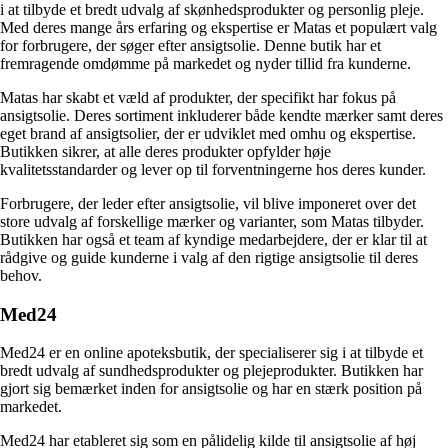
i at tilbyde et bredt udvalg af skønhedsprodukter og personlig pleje.
Med deres mange års erfaring og ekspertise er Matas et populært valg
for forbrugere, der søger efter ansigtsolie. Denne butik har et
fremragende omdømme på markedet og nyder tillid fra kunderne.
Matas har skabt et væld af produkter, der specifikt har fokus på
ansigtsolie. Deres sortiment inkluderer både kendte mærker samt deres
eget brand af ansigtsolier, der er udviklet med omhu og ekspertise.
Butikken sikrer, at alle deres produkter opfylder høje
kvalitetsstandarder og lever op til forventningerne hos deres kunder.
Forbrugere, der leder efter ansigtsolie, vil blive imponeret over det
store udvalg af forskellige mærker og varianter, som Matas tilbyder.
Butikken har også et team af kyndige medarbejdere, der er klar til at
rådgive og guide kunderne i valg af den rigtige ansigtsolie til deres
behov.
Med24
Med24 er en online apoteksbutik, der specialiserer sig i at tilbyde et
bredt udvalg af sundhedsprodukter og plejeprodukter. Butikken har
gjort sig bemærket inden for ansigtsolie og har en stærk position på
markedet.
Med24 har etableret sig som en pålidelig kilde til ansigtsolie af høj