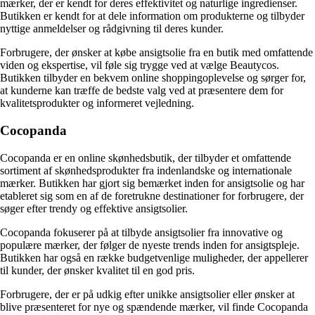
mærker, der er kendt for deres effektivitet og naturlige ingredienser.
Butikken er kendt for at dele information om produkterne og tilbyder
nyttige anmeldelser og rådgivning til deres kunder.
Forbrugere, der ønsker at købe ansigtsolie fra en butik med omfattende
viden og ekspertise, vil føle sig trygge ved at vælge Beautycos.
Butikken tilbyder en bekvem online shoppingoplevelse og sørger for,
at kunderne kan træffe de bedste valg ved at præsentere dem for
kvalitetsprodukter og informeret vejledning.
Cocopanda
Cocopanda er en online skønhedsbutik, der tilbyder et omfattende
sortiment af skønhedsprodukter fra indenlandske og internationale
mærker. Butikken har gjort sig bemærket inden for ansigtsolie og har
etableret sig som en af de foretrukne destinationer for forbrugere, der
søger efter trendy og effektive ansigtsolier.
Cocopanda fokuserer på at tilbyde ansigtsolier fra innovative og
populære mærker, der følger de nyeste trends inden for ansigtspleje.
Butikken har også en række budgetvenlige muligheder, der appellerer
til kunder, der ønsker kvalitet til en god pris.
Forbrugere, der er på udkig efter unikke ansigtsolier eller ønsker at
blive præsenteret for nye og spændende mærker, vil finde Cocopanda