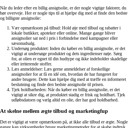
Når du leder efter en billig ansigtsolie, er der nogle vigtige faktorer, du
bør overveje. Her er nogle tips til at hjælpe dig med at finde den bedste
og billigste ansigtsolie:
Vær opmærksom på tilbud: Hold øje med tilbud og rabatter i
lokale butikker, apoteker eller online. Mange gange bliver
ansigtsolier sat ned i pris i forbindelse med kampagner eller
sæsonudsalg.
Undersøg produktet: Inden du køber en billig ansigtsolie, er det
vigtigt at undersøge produktet og dets ingredienser nøje. Sørg
for, at olien er egnet til din hudtype og ikke indeholder skadelige
eller irriterende stoffer.
Læs anmeldelser: Læs gerne anmeldelser af forskellige
ansigtsolier for at få en idé om, hvordan de har fungeret for
andre brugere. Dette kan hjælpe dig med at træffe en informeret
beslutning og finde den bedste ansigtsolie til prisen.
Tjek holdbarheden: Når du køber en billig ansigtsolie, er det
vigtigt at sikre dig, at produktet stadig er frisk og holdbart. Tjek
udløbsdatoen og vælg altid en olie, der har god holdbarhed.
At skelne mellem ægte tilbud og marketingfup
Det er vigtigt at være opmærksom på, at ikke alle tilbud er ægte. Nogle
gange kan virksomheder bruge marketingmetoder for at skabe indtryk