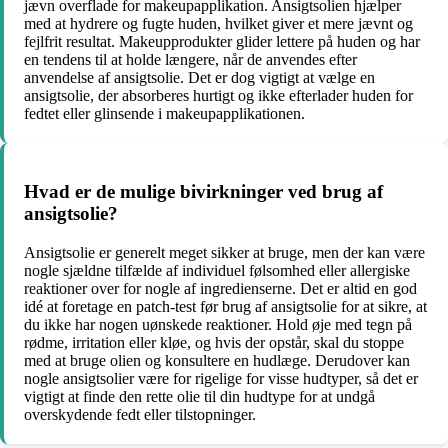
jævn overflade for makeupapplikation. Ansigtsolien hjælper
med at hydrere og fugte huden, hvilket giver et mere jævnt og
fejlfrit resultat. Makeupprodukter glider lettere på huden og har
en tendens til at holde længere, når de anvendes efter
anvendelse af ansigtsolie. Det er dog vigtigt at vælge en
ansigtsolie, der absorberes hurtigt og ikke efterlader huden for
fedtet eller glinsende i makeupapplikationen.
Hvad er de mulige bivirkninger ved brug af
ansigtsolie?
Ansigtsolie er generelt meget sikker at bruge, men der kan være
nogle sjældne tilfælde af individuel følsomhed eller allergiske
reaktioner over for nogle af ingredienserne. Det er altid en god
idé at foretage en patch-test før brug af ansigtsolie for at sikre, at
du ikke har nogen uønskede reaktioner. Hold øje med tegn på
rødme, irritation eller kløe, og hvis der opstår, skal du stoppe
med at bruge olien og konsultere en hudlæge. Derudover kan
nogle ansigtsolier være for rigelige for visse hudtyper, så det er
vigtigt at finde den rette olie til din hudtype for at undgå
overskydende fedt eller tilstopninger.