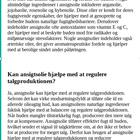
almindelige ingredienser i ansigtsolie inkluderer arganolie,
jojobaolie, rosenolie og hybenolie. Disse olier er kendt for deres
fugtgivende egenskaber, der hjælper med at genoprette og
forbedre hudens naturlige fugtighedsbarriere. Derudover
indeholder ansigtsolie ofte antioxidanter som vitamin E og C,
der hjælper med at beskytte huden mod frie radikaler og
miljømæssige stressfaktorer. Nogle ansigtsolier indeholder også
æteriske olier, der giver aromaterapeutiske fordele og hjælper
med at berolige sindet under påføringen.
Kan ansigtsolie hjælpe med at regulere
talgproduktionen?
Ja, ansigtsolie kan hjælpe med at regulere talgproduktionen.
Selvom det kan virke modsætningsfyldt at tilføre olie til en
allerede olieagtig hud, kan ansigtsoliens naturlige ingredienser
faktisk hjælpe med at balancere og regulere talgproduktionen.
Når huden mangler tilstrækkelig fugt, producerer den mere talg
for at kompensere. Ansigtsolie tilfører effektivt fugt til huden,
hvilket sender et signal til talgkirtlerne om, at der ikke er behov
for at producere for meget talg. Derfor kan brugen af ansigtsolie
hjælpe med at regulere talgproduktionen og reducere