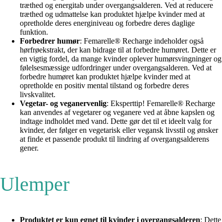
træthed og energitab under overgangsalderen. Ved at reducere
træthed og udmattelse kan produktet hjælpe kvinder med at
opretholde deres energiniveau og forbedre deres daglige
funktion.
Forbedrer humør
: Femarelle® Recharge indeholder også
hørfrøekstrakt, der kan bidrage til at forbedre humøret. Dette er
en vigtig fordel, da mange kvinder oplever humørsvingninger og
følelsesmæssige udfordringer under overgangsalderen. Ved at
forbedre humøret kan produktet hjælpe kvinder med at
opretholde en positiv mental tilstand og forbedre deres
livskvalitet.
Vegetar- og veganervenlig
: Eksperttip! Femarelle® Recharge
kan anvendes af vegetarer og veganere ved at åbne kapslen og
indtage indholdet med vand. Dette gør det til et ideelt valg for
kvinder, der følger en vegetarisk eller vegansk livsstil og ønsker
at finde et passende produkt til lindring af overgangsalderens
gener.
Ulemper
Produktet er kun egnet til kvinder i overgangsalderen
: Dette