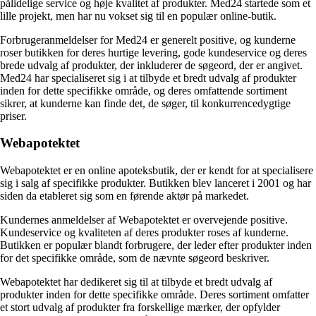
pålidelige service og høje kvalitet af produkter. Med24 startede som et
lille projekt, men har nu vokset sig til en populær online-butik.
Forbrugeranmeldelser for Med24 er generelt positive, og kunderne
roser butikken for deres hurtige levering, gode kundeservice og deres
brede udvalg af produkter, der inkluderer de søgeord, der er angivet.
Med24 har specialiseret sig i at tilbyde et bredt udvalg af produkter
inden for dette specifikke område, og deres omfattende sortiment
sikrer, at kunderne kan finde det, de søger, til konkurrencedygtige
priser.
Webapotektet
Webapotektet er en online apoteksbutik, der er kendt for at specialisere
sig i salg af specifikke produkter. Butikken blev lanceret i 2001 og har
siden da etableret sig som en førende aktør på markedet.
Kundernes anmeldelser af Webapotektet er overvejende positive.
Kundeservice og kvaliteten af deres produkter roses af kunderne.
Butikken er populær blandt forbrugere, der leder efter produkter inden
for det specifikke område, som de nævnte søgeord beskriver.
Webapotektet har dedikeret sig til at tilbyde et bredt udvalg af
produkter inden for dette specifikke område. Deres sortiment omfatter
et stort udvalg af produkter fra forskellige mærker, der opfylder