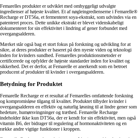
Femarelles produkter er udviklet med omhyggeligt udvalgte
ingredienser af højeste kvalitet. Et af nøgleingredienserne i Femarelle®
Recharge er DT56a, et fermenteret soya-ekstrakt, som udvindes via en
patenteret proces. Dette unikke ekstrakt er blevet videnskabeligt
dokumenteret for sin effektivitet i lindring af gener forbundet med
overgangsalderen.
Mærket står også bag et stort fokus på forskning og udvikling for at
sikre, at deres produkter er baseret på den nyeste viden og teknologi
inden for kvinders sundhed. Femarelles produktionsmetoder er
certificerede og opfylder de højeste standarder inden for kvalitet og
sikkerhed. Det er derfor, at Femarelle er anerkendt som en betroet
producent af produkter til kvinder i overgangsalderen.
Betydning for Produktet
Femarelle Recharge er et resultat af Femarelles omfattende forskning
og kompromisløse tilgang til kvalitet. Produktet tilbyder kvinder i
overgangsalderen en effektiv og naturlig løsning til at lindre gener som
hedeture, humørsvingninger og træthed. Femarelle Recharge
indeholder ikke kun DT56a, der er kendt for sin effektivitet, men også
vitamin B6, der bidrager til regulering af hormonaktiviteten og en
række andre vigtige funktioner i kroppen.