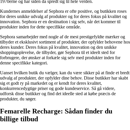
1970erne og har siden da spredt sig til hele verden.
Kundernes anmeldelser af Sephora er ofte positive, og butikken roses
for deres unikke udvalg af produkter og for deres fokus på kvalitet og
innovation. Sephora er en destination i sig selv, når det kommer til
produkter inden for dette specifikke område.
Sephora samarbejder med nogle af de mest prestigefyldte mærker og
tilbyder et eksklusivt sortiment af produkter, der opfylder behovene hos
deres kunder. Deres fokus på kvalitet, innovation og den unikke
shoppingoplevelse, de tilbyder, gør Sephora til et ideelt sted for
forbrugere, der ønsker at forkæle sig selv med produkter inden for
denne specifikke kategori.
Uanset hvilken butik du vælger, kan du være sikker på at finde et bredt
udvalg af produkter, der opfylder dine behov. Disse butikker har skabt
sig et godt ry på markedet og er kendt for deres kvalitet,
konkurrencedygtige priser og gode kundeservice. Så gå videre,
udforsk disse butikker og find det ideelle sted at købe præcis de
produkter, du søger.
Femarelle Recharge: Sådan finder du
billige tilbud