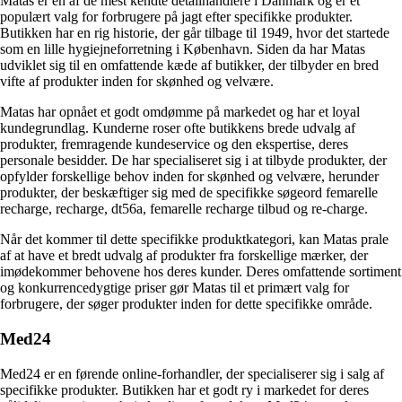
Matas er en af de mest kendte detailhandlere i Danmark og er et
populært valg for forbrugere på jagt efter specifikke produkter.
Butikken har en rig historie, der går tilbage til 1949, hvor det startede
som en lille hygiejneforretning i København. Siden da har Matas
udviklet sig til en omfattende kæde af butikker, der tilbyder en bred
vifte af produkter inden for skønhed og velvære.
Matas har opnået et godt omdømme på markedet og har et loyal
kundegrundlag. Kunderne roser ofte butikkens brede udvalg af
produkter, fremragende kundeservice og den ekspertise, deres
personale besidder. De har specialiseret sig i at tilbyde produkter, der
opfylder forskellige behov inden for skønhed og velvære, herunder
produkter, der beskæftiger sig med de specifikke søgeord femarelle
recharge, recharge, dt56a, femarelle recharge tilbud og re-charge.
Når det kommer til dette specifikke produktkategori, kan Matas prale
af at have et bredt udvalg af produkter fra forskellige mærker, der
imødekommer behovene hos deres kunder. Deres omfattende sortiment
og konkurrencedygtige priser gør Matas til et primært valg for
forbrugere, der søger produkter inden for dette specifikke område.
Med24
Med24 er en førende online-forhandler, der specialiserer sig i salg af
specifikke produkter. Butikken har et godt ry i markedet for deres