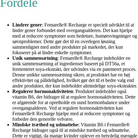
Fordele
Lindrer gener
: Femarelle® Recharge er specielt udviklet til at
lindre gener forbundet med overgangsalderen. Det kan hjælpe
med at reducere symptomer som hedeture, humørsvingninger og
søvnproblemer. Dette gør det til en overlegen løsning
sammenlignet med andre produkter på markedet, der kun
fokuserer på at lindre enkelte symptomer.
Unik sammensætning
: Femarelle® Recharge indeholder en
unik sammensætning af ingredienser baseret på DT56a, et
fermenteret soya-ekstrakt, der udvindes via en patenteret proces.
Denne unikke sammensætning sikrer, at produktet har en høj
effektivitet og pålidelighed, hvilket gør det til et bedre valg end
andre produkter, der kun indeholder almindelige soya-ekstrakter.
Regulerer hormonaktiviteten
: Produktet indeholder også
vitamin B6, der bidrager til at regulere hormonaktiviteten. Dette
er afgørende for at opretholde en sund hormonbalance under
overgangsalderen. Ved at regulere hormonaktiviteten kan
Femarelle® Recharge hjælpe med at reducere symptomer og
forbedre den generelle velvære.
Mindske træthed og udmattelse
: Vitamin B6 i Femarelle®
Recharge bidrager også til at mindske træthed og udmattelse.
Dette er vigtigt, da mange kvinder oplever en betydelig mængde