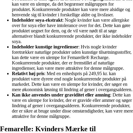
kan være en ulempe, da det begrænser målgruppen for
produktet. Konkurrerende produkter kan være mere alsidige og
henvende sig til kvinder i forskellige aldre og livsfaser.
Indeholder soya-ekstrakt
: Nogle kvinder kan være allergiske
over for soya eller have intolerance over for det. Dette kan gøre
produktet uegnet for dem, og de vil være nødt til at søge
alternativer blandt konkurrerende produkter, der ikke indeholder
soya.
Indeholder kunstige ingredienser
: Hvis nogle kvinder
foretrækker naturlige produkter uden kunstige tilsætningsstoffer,
kan dette være en ulempe for Femarelle® Recharge.
Konkurrerende produkter, der er fremstillet af naturlige
ingredienser, kan være mere attraktive for denne målgruppe.
Relativt høj pris
: Med en enhedspris på 249,95 kr. kan
produktet være dyrere end nogle konkurrerende produkter på
markedet. Dette kan være en ulempe for kvinder, der søger en
mere økonomisk løsning til lindring af gener i overgangsalderen.
Kan ikke anvendes under graviditet eller amning
: Dette kan
være en ulempe for kvinder, der er gravide eller ammer og søger
lindring af gener i overgangsalderen. Konkurrerende produkter,
der er sikre at bruge under disse omstændigheder, kan være mere
attraktive for denne målgruppe.
Femarelle: Kvinders Mærke til