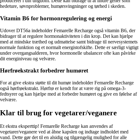
producerer i din ungdom. Dette kan bidrage til at lindre gener som
hedeture, søvnproblemer, humørsvingninger og tørhed i skeden.
Vitamin B6 for hormonregulering og energi
Udover DT56a indeholder Femarelle Recharge også vitamin B6, der
bidrager til at regulere hormonaktiviteten i din krop. Det kan hjælpe
med at mindske træthed og udmattelse samt bidrage til nervesystemets
normale funktion og et normalt energistofskifte. Dette er særligt vigtigt
under overgangsalderen, hvor hormonelle ubalancer ofte kan påvirke
dit energiniveau og velvære.
Hørfrøekstrakt forbedrer humøret
For at give ekstra støtte til dit humør indeholder Femarelle Recharge
også hørfrøekstrakt. Hørfrø er kendt for at være rig på omega-3-
fedtsyrer og kan hjælpe med at forbedre humøret og give en følelse af
velvære.
Klar til brug for vegetarer/veganere
Et ekstra eksperttip! Femarelle Recharge kan anvendes af
vegetarer/veganere ved at åbne kapslen og indtage indholdet med
vand. Dette gør det til en alsidig og tilgængelig mulighed for alle