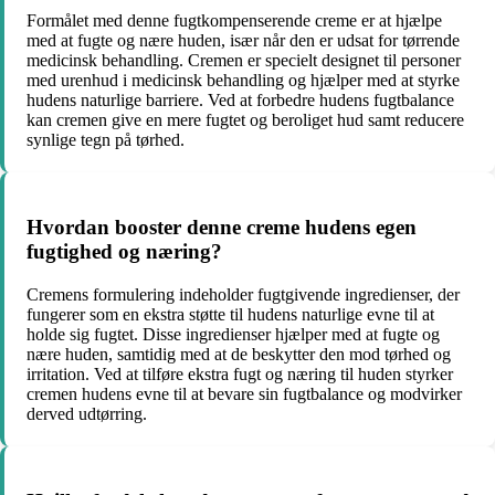
Formålet med denne fugtkompenserende creme er at hjælpe
med at fugte og nære huden, især når den er udsat for tørrende
medicinsk behandling. Cremen er specielt designet til personer
med urenhud i medicinsk behandling og hjælper med at styrke
hudens naturlige barriere. Ved at forbedre hudens fugtbalance
kan cremen give en mere fugtet og beroliget hud samt reducere
synlige tegn på tørhed.
Hvordan booster denne creme hudens egen
fugtighed og næring?
Cremens formulering indeholder fugtgivende ingredienser, der
fungerer som en ekstra støtte til hudens naturlige evne til at
holde sig fugtet. Disse ingredienser hjælper med at fugte og
nære huden, samtidig med at de beskytter den mod tørhed og
irritation. Ved at tilføre ekstra fugt og næring til huden styrker
cremen hudens evne til at bevare sin fugtbalance og modvirker
derved udtørring.