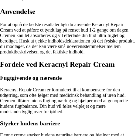
Anvendelse
For at opnå de bedste resultater bør du anvende Keracnyl Repair
Cream ved at påføre et tyndt lag på renset hud 1-2 gange om dagen.
Cremen kan let absorberes og vil efterlade din hud ultra-fugtet og
beroliget. Husk at tjekke indholdsdeklarationen på det fysiske produkt,
du modtager, da der kan være små uoverensstemmelser mellem
produktbeskrivelsen og det faktiske indhold.
Fordele ved Keracnyl Repair Cream
Fugtgivende og nærende
Keracnyl Repair Cream er formuleret til at kompensere for den
udtørring, som ofte følger med medicinsk behandling af uren hud.
Cremen tilfører intens fugt og næring og hjælper med at genoprette
hudens fugtbalance. Din hud vil føles velplejet og mere
modstandsdygtig over for tørhed.
Styrker hudens barriere
Denne creme styrker hudens naturlige barriere og hjælper med at