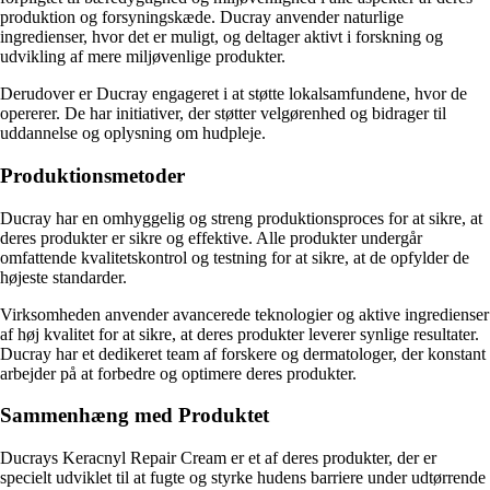
produktion og forsyningskæde. Ducray anvender naturlige
ingredienser, hvor det er muligt, og deltager aktivt i forskning og
udvikling af mere miljøvenlige produkter.
Derudover er Ducray engageret i at støtte lokalsamfundene, hvor de
opererer. De har initiativer, der støtter velgørenhed og bidrager til
uddannelse og oplysning om hudpleje.
Produktionsmetoder
Ducray har en omhyggelig og streng produktionsproces for at sikre, at
deres produkter er sikre og effektive. Alle produkter undergår
omfattende kvalitetskontrol og testning for at sikre, at de opfylder de
højeste standarder.
Virksomheden anvender avancerede teknologier og aktive ingredienser
af høj kvalitet for at sikre, at deres produkter leverer synlige resultater.
Ducray har et dedikeret team af forskere og dermatologer, der konstant
arbejder på at forbedre og optimere deres produkter.
Sammenhæng med Produktet
Ducrays Keracnyl Repair Cream er et af deres produkter, der er
specielt udviklet til at fugte og styrke hudens barriere under udtørrende