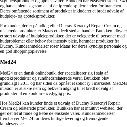
skønhedsprodukter og apoteksvarer. Butikken har eksisteret siden 1949
og har etableret sig som en af de førende spillere inden for branchen.
Deres omfattende sortiment af produkter inkluderer et bredt udvalg af
hudpleje- og apoteksprodukter.
For kunder, der er på udkig efter Ducray Keracnyl Repair Cream og
relaterede produkter, er Matas et ideelt sted at handle. Butikken tilbyder
et stort udvalg af hudplejeprodukter, der er velegnede til personer med
hudproblemer eller behov for intensiv pleje, herunder produkter fra
Ducray. Kundeanmeldelser roser Matas for deres kyndige personale og
en god shoppingoplevelse.
Med24
Med24 er en dansk onlinebutik, der specialiserer sig i salg af
apoteksprodukter og sundhedsrelaterede varer. Butikken blev
grundlagt i 2011 og har siden da opnået et solidt ry i markedet. Med24s
mission er at sikre nem og bekvem adgang til et bredt udvalg af
produkter til en konkurrencedygtig pris.
Hos Med24 kan kunder finde et udvalg af Ducray Keracnyl Repair
Cream og relaterede produkter. Butikken har et intuitivt websted, der
gør det let at finde og købe de ønskede varer. Kundeanmeldelser
fremhæver Med24 for deres hurtige levering og fremragende
kundeservice.