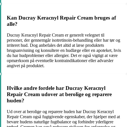
Kan Ducray Keracnyl Repair Cream bruges af
alle?
Ducray Keracnyl Repair Cream er generelt velegnet til
personer, der gennemgår isotretinoin-behandling eller har tør og
irriteret hud. Dog anbefales det altid at læse produktets
brugsanvisning og konsultere en hudlæge eller en apoteket, hvis
du har hudproblemer eller allergier. Det er også vigtigt at være
opmærksom på eventuelle kontraindikationer eller advarsler
angivet på produktet.
Hvilke andre fordele har Ducray Keracnyl
Repair Cream udover at berolige og reparere
huden?
Ud over at berolige og reparere huden har Ducray Keracnyl
Repair Cream også fugtgivende egenskaber, der hjælper med at
bevare hudens naturlige fugtbalance og forhindre yderligere
tørhed. Cremen kan også reducere risikoen for ardannelse og