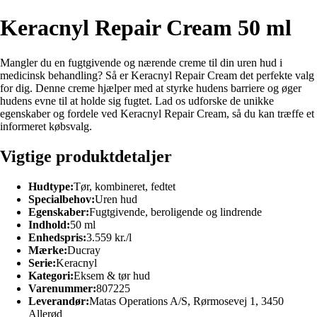
Keracnyl Repair Cream 50 ml
Mangler du en fugtgivende og nærende creme til din uren hud i
medicinsk behandling? Så er Keracnyl Repair Cream det perfekte valg
for dig. Denne creme hjælper med at styrke hudens barriere og øger
hudens evne til at holde sig fugtet. Lad os udforske de unikke
egenskaber og fordele ved Keracnyl Repair Cream, så du kan træffe et
informeret købsvalg.
Vigtige produktdetaljer
Hudtype:
Tør, kombineret, fedtet
Specialbehov:
Uren hud
Egenskaber:
Fugtgivende, beroligende og lindrende
Indhold:
50 ml
Enhedspris:
3.559 kr./l
Mærke:
Ducray
Serie:
Keracnyl
Kategori:
Eksem & tør hud
Varenummer:
807225
Leverandør:
Matas Operations A/S, Rørmosevej 1, 3450
Allerød