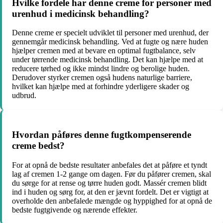
Hvilke fordele har denne creme for personer med
urenhud i medicinsk behandling?
Denne creme er specielt udviklet til personer med urenhud, der
gennemgår medicinsk behandling. Ved at fugte og nære huden
hjælper cremen med at bevare en optimal fugtbalance, selv
under tørrende medicinsk behandling. Det kan hjælpe med at
reducere tørhed og ikke mindst lindre og berolige huden.
Derudover styrker cremen også hudens naturlige barriere,
hvilket kan hjælpe med at forhindre yderligere skader og
udbrud.
Hvordan påføres denne fugtkompenserende
creme bedst?
For at opnå de bedste resultater anbefales det at påføre et tyndt
lag af cremen 1-2 gange om dagen. Før du påfører cremen, skal
du sørge for at rense og tørre huden godt. Massér cremen blidt
ind i huden og sørg for, at den er jævnt fordelt. Det er vigtigt at
overholde den anbefalede mængde og hyppighed for at opnå de
bedste fugtgivende og nærende effekter.