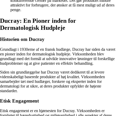
konkurrerende cremer på markedet. Det gør produktet mindre
attraktivt for forbrugere, der ønsker at få mest muligt ud af deres
penge.
Ducray: En Pioner inden for
Dermatologisk Hudpleje
Historien om Ducray
Grundlagt i 1930erne af en fransk hudlæge, Ducray har siden da været
en pioner inden for dermatologisk hudpleje. Virksomheden blev
grundlagt med det formål at udvikle innovative løsninger til forskellige
hudproblemer og at give patienter en effektiv behandling.
Siden sin grundlæggelse har Ducray været dedikeret til at levere
videnskabeligt baserede produkter af høj kvalitet. Virksomheden
samarbejder tæt med hudlæger, forskere og eksperter inden for
dermatologi for at sikre, at deres produkter opfylder de højeste
standarder.
Etisk Engagement
Etisk engagement er en hjørnesten for Ducray. Virksomheden er
forpligtet til bæredygtighed og miljøvenlighed i alle aspekter af deres