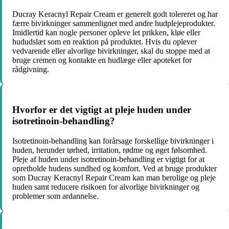
Ducray Keracnyl Repair Cream er generelt godt tolereret og har
færre bivirkninger sammenlignet med andre hudplejeprodukter.
Imidlertid kan nogle personer opleve let prikken, kløe eller
hududslæt som en reaktion på produktet. Hvis du oplever
vedvarende eller alvorlige bivirkninger, skal du stoppe med at
bruge cremen og kontakte en hudlæge eller apoteket for
rådgivning.
Hvorfor er det vigtigt at pleje huden under
isotretinoin-behandling?
Isotretinoin-behandling kan forårsage forskellige bivirkninger i
huden, herunder tørhed, irritation, rødme og øget følsomhed.
Pleje af huden under isotretinoin-behandling er vigtigt for at
opretholde hudens sundhed og komfort. Ved at bruge produkter
som Ducray Keracnyl Repair Cream kan man berolige og pleje
huden samt reducere risikoen for alvorlige bivirkninger og
problemer som ardannelse.