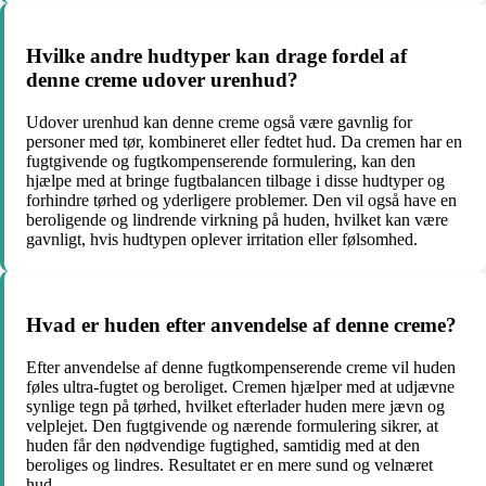
Hvilke andre hudtyper kan drage fordel af
denne creme udover urenhud?
Udover urenhud kan denne creme også være gavnlig for
personer med tør, kombineret eller fedtet hud. Da cremen har en
fugtgivende og fugtkompenserende formulering, kan den
hjælpe med at bringe fugtbalancen tilbage i disse hudtyper og
forhindre tørhed og yderligere problemer. Den vil også have en
beroligende og lindrende virkning på huden, hvilket kan være
gavnligt, hvis hudtypen oplever irritation eller følsomhed.
Hvad er huden efter anvendelse af denne creme?
Efter anvendelse af denne fugtkompenserende creme vil huden
føles ultra-fugtet og beroliget. Cremen hjælper med at udjævne
synlige tegn på tørhed, hvilket efterlader huden mere jævn og
velplejet. Den fugtgivende og nærende formulering sikrer, at
huden får den nødvendige fugtighed, samtidig med at den
beroliges og lindres. Resultatet er en mere sund og velnæret
hud.