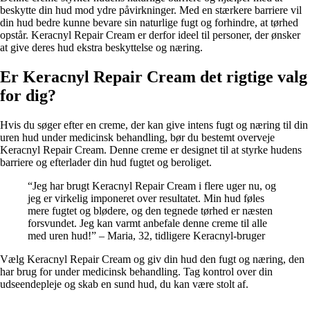
beskytte din hud mod ydre påvirkninger. Med en stærkere barriere vil
din hud bedre kunne bevare sin naturlige fugt og forhindre, at tørhed
opstår. Keracnyl Repair Cream er derfor ideel til personer, der ønsker
at give deres hud ekstra beskyttelse og næring.
Er Keracnyl Repair Cream det rigtige valg
for dig?
Hvis du søger efter en creme, der kan give intens fugt og næring til din
uren hud under medicinsk behandling, bør du bestemt overveje
Keracnyl Repair Cream. Denne creme er designet til at styrke hudens
barriere og efterlader din hud fugtet og beroliget.
“Jeg har brugt Keracnyl Repair Cream i flere uger nu, og
jeg er virkelig imponeret over resultatet. Min hud føles
mere fugtet og blødere, og den tegnede tørhed er næsten
forsvundet. Jeg kan varmt anbefale denne creme til alle
med uren hud!” – Maria, 32, tidligere Keracnyl-bruger
Vælg Keracnyl Repair Cream og giv din hud den fugt og næring, den
har brug for under medicinsk behandling. Tag kontrol over din
udseendepleje og skab en sund hud, du kan være stolt af.