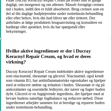
Påfør Ducray Keracnyl Repair Cream på renset hud to gange
dagligt, om morgenen og om aftenen. Massér forsigtigt cremen
ind i huden, indtil den er fuldt absorberet. Brug cremen som en
del af din daglige hudplejerutine under isotretinoin-behandling
eller efter behov, hvis din hud bliver tør eller irriteret. Det
anbefales at følge produktets brugsanvisning og konsultere en
hudlæge eller apoteket, hvis du har spørgsmål eller
bekymringer.
Hvilke aktive ingredienser er der i Ducray
Keracnyl Repair Cream, og hvad er deres
virkning?
Ducray Keracnyl Repair Cream indeholder aktive ingredienser
som niacinamid, sheasmør og glicerol. Niacinamid, også kendt
som vitamin B3, har antiinflammatoriske egenskaber og hjælper
med at reducere rødme og irritation i huden. Sheasmør er rig på
antioxidanter og essentielle fedtsyrer, der nærer og fugter huden
dybt. Glicerol er en fugtgivende ingrediens, der hjælper med at
bevare hudens naturlige fugtbalance og reducere tørhed. Disse
ingredienser arbejder sammen for at berolige og reparere huden
under isotretinoin-behandling.