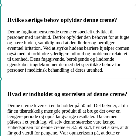
Hvilke særlige behov opfylder denne creme?
Denne fugtkompenserende creme er specielt udviklet til
personer med urenhud. Derfor opfylder den behovet for at fugte
og nære huden, samtidig med at den lindrer og beroliger
eventuel irritation. Ved at styrke hudens barriere hjælper cremen
også med at forhindre yderligere udbrud og problemer relateret
til urenhed. Dens fugtgivende, beroligende og lindrende
egenskaber imødekommer dermed det specifikke behov for
personer i medicinsk behandling af deres urenhed.
Hvad er indholdet og størrelsen af denne creme?
Denne creme leveres i en beholder på 50 ml. Det betyder, at du
får en tilstrækkelig mængde produkt til at bruge det over en
længere periode og opnå langvarige resultater. Da cremen
påføres i et tyndt lag, vil selv denne størrelse vare længe.
Enhedsprisen for denne creme er 3.559 kr./l, hvilket sikrer, at du
får god værdi for pengene. Vær opmærksom på, at dette er