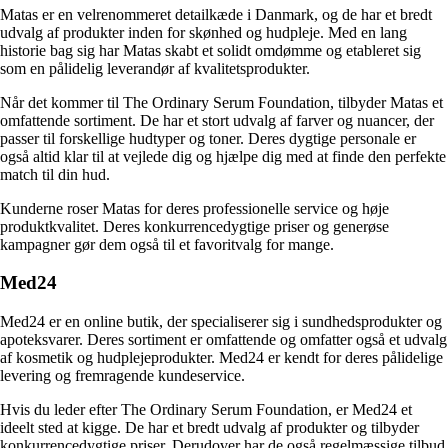
Matas er en velrenommeret detailkæde i Danmark, og de har et bredt
udvalg af produkter inden for skønhed og hudpleje. Med en lang
historie bag sig har Matas skabt et solidt omdømme og etableret sig
som en pålidelig leverandør af kvalitetsprodukter.
Når det kommer til The Ordinary Serum Foundation, tilbyder Matas et
omfattende sortiment. De har et stort udvalg af farver og nuancer, der
passer til forskellige hudtyper og toner. Deres dygtige personale er
også altid klar til at vejlede dig og hjælpe dig med at finde den perfekte
match til din hud.
Kunderne roser Matas for deres professionelle service og høje
produktkvalitet. Deres konkurrencedygtige priser og generøse
kampagner gør dem også til et favoritvalg for mange.
Med24
Med24 er en online butik, der specialiserer sig i sundhedsprodukter og
apoteksvarer. Deres sortiment er omfattende og omfatter også et udvalg
af kosmetik og hudplejeprodukter. Med24 er kendt for deres pålidelige
levering og fremragende kundeservice.
Hvis du leder efter The Ordinary Serum Foundation, er Med24 et
ideelt sted at kigge. De har et bredt udvalg af produkter og tilbyder
konkurrencedygtige priser. Derudover har de også regelmæssige tilbud