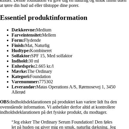
kinder. Denne foundation vil give dig en naturlig og smuk finish uden
at tørre din hud ud eller tilstoppe dine porer.
Essentiel produktinformation
Dækkeevne:
Medium
Farveintensitet:
Mellem
Form:
Flydende
Finish:
Mat, Naturlig
Hudtype:
Kombineret
Solfaktor:
SPF 15, Med solfaktor
Indhold:
30 ml
Enhedspris:
2.665 kr./l
Mærke:
The Ordinary
Kategori:
Foundation
Varenummer:
775302
Leverandør:
Matas Operations A/S, Rørmosevej 1, 3450
Allerød
OBS:
Indholdsdeklarationen på produktet kan variere lidt fra den
ovenstående information. Vi anbefaler derfor altid at kontrollere
indholdsdeklarationen på det fysiske produkt, du modtager.
“Jeg elsker The Ordinary Serum Foundation! Den føles
let på huden og giver mig en smuk, naturlig dækning. Jeg