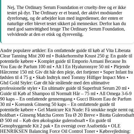
Nej, The Ordinary Serum Foundation er cruelty-free og er ikke
testet på dyr. The Ordinary er et brand, der aktivt modstander
dyreforsøg, og de arbejder kun med ingredienser, der enten er
naturlige eller blevet testet sikkert på mennesker. Derfor kan du
med god samvittighed bruge The Ordinary Serum Foundation,
velvidende at den er etisk og dyrevenlig.
Andre populære artikler:
En omfattende guide til køb af Vita Liberata
Clear Tanning Mist 200 ml
•
Bukkehornsfrø Knust 250 g: En guide til
potentielle købere
•
Komplet guide til Emporio Armani Because Its
You Eau de Parfum 100 ml
•
Alt I En Hyaluronsyre 50 ml
•
Plejende
Hårcreme 150 ml: Giv dit hår den pleje, det fortjener
•
Super Infant fra
fødslen til 4 75 g
•
Skab Indtryk med Tommy Hilfiger Impact Men
•
Ghd Gold Styler: Gør dit hår strålende med den ultimative
professionelle styler
•
En ultimativ guide til Superfruit Serum 20 ml
•
Guide til Køb af Shampoo til Normalt Hår – 75 ml
•
All Omega 3-6-9
90 kaps – En omfattende gennemgang
•
Gucci Bloom Eau de Parfum
30 ml
•
Koreansk Ginseng 50 kaps – En omfattende guide til
potentielle købere
•
Gel Manicure Kit Nude: Få smukke negle nemt og
holdbart
•
Ginseng Matcha Green Tea Ø 20 Breve
•
Biotta Gulerodsaft
Ø 500 ml – Køb den økologiske gulerodssaft
•
En guide til
Genopbyggende Kit 2 pak
•
En oversigt over Asafoetida
•
OLE
HENRIKSEN Balancing Force Oil Control Toner
•
Købsvejledning: