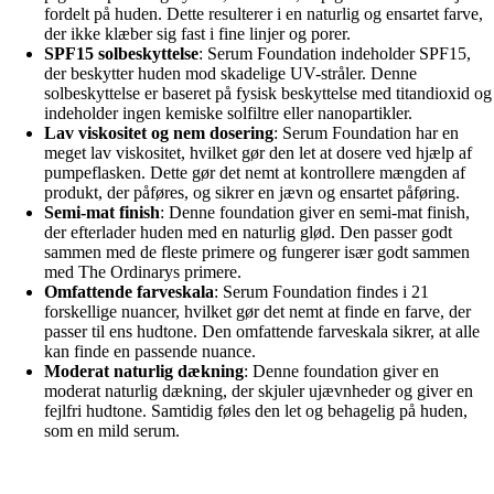
fordelt på huden. Dette resulterer i en naturlig og ensartet farve,
der ikke klæber sig fast i fine linjer og porer.
SPF15 solbeskyttelse
: Serum Foundation indeholder SPF15,
der beskytter huden mod skadelige UV-stråler. Denne
solbeskyttelse er baseret på fysisk beskyttelse med titandioxid og
indeholder ingen kemiske solfiltre eller nanopartikler.
Lav viskositet og nem dosering
: Serum Foundation har en
meget lav viskositet, hvilket gør den let at dosere ved hjælp af
pumpeflasken. Dette gør det nemt at kontrollere mængden af
produkt, der påføres, og sikrer en jævn og ensartet påføring.
Semi-mat finish
: Denne foundation giver en semi-mat finish,
der efterlader huden med en naturlig glød. Den passer godt
sammen med de fleste primere og fungerer især godt sammen
med The Ordinarys primere.
Omfattende farveskala
: Serum Foundation findes i 21
forskellige nuancer, hvilket gør det nemt at finde en farve, der
passer til ens hudtone. Den omfattende farveskala sikrer, at alle
kan finde en passende nuance.
Moderat naturlig dækning
: Denne foundation giver en
moderat naturlig dækning, der skjuler ujævnheder og giver en
fejlfri hudtone. Samtidig føles den let og behagelig på huden,
som en mild serum.