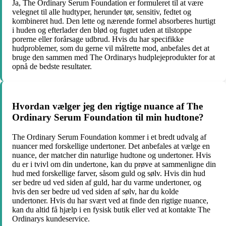
Ja, The Ordinary Serum Foundation er formuleret til at være
velegnet til alle hudtyper, herunder tør, sensitiv, fedtet og
kombineret hud. Den lette og nærende formel absorberes hurtigt
i huden og efterlader den blød og fugtet uden at tilstoppe
porerne eller forårsage udbrud. Hvis du har specifikke
hudproblemer, som du gerne vil målrette mod, anbefales det at
bruge den sammen med The Ordinarys hudplejeprodukter for at
opnå de bedste resultater.
Hvordan vælger jeg den rigtige nuance af The
Ordinary Serum Foundation til min hudtone?
The Ordinary Serum Foundation kommer i et bredt udvalg af
nuancer med forskellige undertoner. Det anbefales at vælge en
nuance, der matcher din naturlige hudtone og undertoner. Hvis
du er i tvivl om din undertone, kan du prøve at sammenligne din
hud med forskellige farver, såsom guld og sølv. Hvis din hud
ser bedre ud ved siden af guld, har du varme undertoner, og
hvis den ser bedre ud ved siden af sølv, har du kolde
undertoner. Hvis du har svært ved at finde den rigtige nuance,
kan du altid få hjælp i en fysisk butik eller ved at kontakte The
Ordinarys kundeservice.