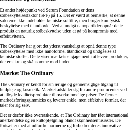
Et andet højdepunkt ved Serum Foundation er dens
solbeskyttelsesfaktor (SPF) på 15. Det er værd at bemærke, at denne
solcreme ikke indeholder kemiske solfiltre, men bruger kun fysisk
beskyttelse med titandioxid. Ved at undgå nanopartikler opnår dette
produkt en naturlig solbeskyttelse uden at gå på kompromis med
effektiviteten.
The Ordinary har gjort det yderst vanskeligt at opnå denne type
solbeskyttelse med ikke-nanoformel titandioxid og undgåelse af
kemiske stoffer. Dette viser mærkets engagement i at levere produkter,
der er sikre og skånsomme mod huden.
Mærket The Ordinary
The Ordinary er kendt for sin ærlige og gennemsigtige tilgang til
hudpleje og kosmetik. Mærket adskiller sig fra andre producenter ved
at tilbyde kvalitetsprodukter til overkommelige priser. De fjerner
markedsføringsgimmicks og leverer enkle, men effektive formler, der
taler for sig selv.
Det er derfor ikke overraskende, at The Ordinary har fået international
anerkendelse og en kultopfølgning blandt skønhedsentusiaster. De
fortsætter med at udfordre normerne og forbedrer deres innovative