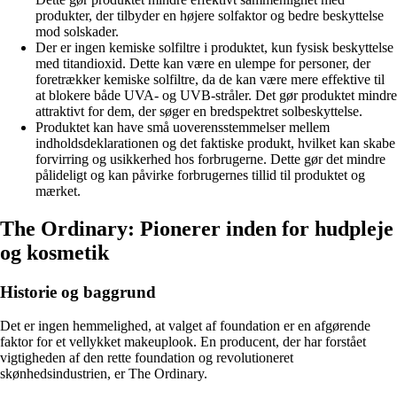
produkter, der tilbyder en højere solfaktor og bedre beskyttelse
mod solskader.
Der er ingen kemiske solfiltre i produktet, kun fysisk beskyttelse
med titandioxid. Dette kan være en ulempe for personer, der
foretrækker kemiske solfiltre, da de kan være mere effektive til
at blokere både UVA- og UVB-stråler. Det gør produktet mindre
attraktivt for dem, der søger en bredspektret solbeskyttelse.
Produktet kan have små uoverensstemmelser mellem
indholdsdeklarationen og det faktiske produkt, hvilket kan skabe
forvirring og usikkerhed hos forbrugerne. Dette gør det mindre
pålideligt og kan påvirke forbrugernes tillid til produktet og
mærket.
The Ordinary: Pionerer inden for hudpleje
og kosmetik
Historie og baggrund
Det er ingen hemmelighed, at valget af foundation er en afgørende
faktor for et vellykket makeuplook. En producent, der har forstået
vigtigheden af ​​den rette foundation og revolutioneret
skønhedsindustrien, er The Ordinary.