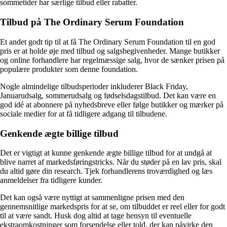
sommetider har særlige tilbud eller rabatter.
Tilbud på The Ordinary Serum Foundation
Et andet godt tip til at få The Ordinary Serum Foundation til en god
pris er at holde øje med tilbud og salgsbegivenheder. Mange butikker
og online forhandlere har regelmæssige salg, hvor de sænker prisen på
populære produkter som denne foundation.
Nogle almindelige tilbudsperioder inkluderer Black Friday,
Januarudsalg, sommerudsalg og fødselsdagstilbud. Det kan være en
god idé at abonnere på nyhedsbreve eller følge butikker og mærker på
sociale medier for at få tidligere adgang til tilbudene.
Genkende ægte billige tilbud
Det er vigtigt at kunne genkende ægte billige tilbud for at undgå at
blive narret af markedsføringstricks. Når du støder på en lav pris, skal
du altid gøre din research. Tjek forhandlerens troværdighed og læs
anmeldelser fra tidligere kunder.
Det kan også være nyttigt at sammenligne prisen med den
gennemsnitlige markedspris for at se, om tilbuddet er reel eller for godt
til at være sandt. Husk dog altid at tage hensyn til eventuelle
ekstraomkostninger som forsendelse eller told, der kan påvirke den