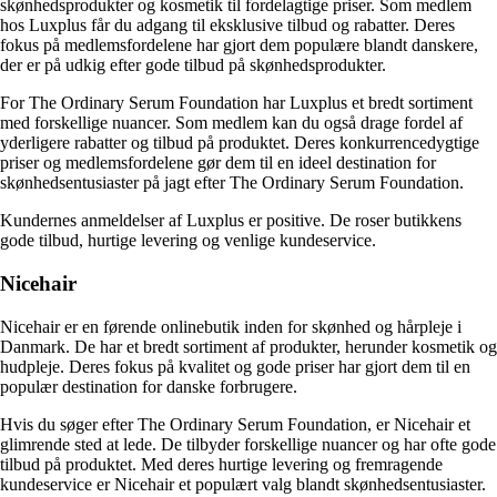
skønhedsprodukter og kosmetik til fordelagtige priser. Som medlem
hos Luxplus får du adgang til eksklusive tilbud og rabatter. Deres
fokus på medlemsfordelene har gjort dem populære blandt danskere,
der er på udkig efter gode tilbud på skønhedsprodukter.
For The Ordinary Serum Foundation har Luxplus et bredt sortiment
med forskellige nuancer. Som medlem kan du også drage fordel af
yderligere rabatter og tilbud på produktet. Deres konkurrencedygtige
priser og medlemsfordelene gør dem til en ideel destination for
skønhedsentusiaster på jagt efter The Ordinary Serum Foundation.
Kundernes anmeldelser af Luxplus er positive. De roser butikkens
gode tilbud, hurtige levering og venlige kundeservice.
Nicehair
Nicehair er en førende onlinebutik inden for skønhed og hårpleje i
Danmark. De har et bredt sortiment af produkter, herunder kosmetik og
hudpleje. Deres fokus på kvalitet og gode priser har gjort dem til en
populær destination for danske forbrugere.
Hvis du søger efter The Ordinary Serum Foundation, er Nicehair et
glimrende sted at lede. De tilbyder forskellige nuancer og har ofte gode
tilbud på produktet. Med deres hurtige levering og fremragende
kundeservice er Nicehair et populært valg blandt skønhedsentusiaster.