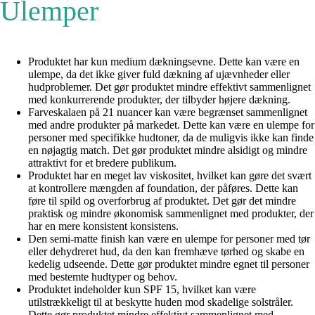
Ulemper
Produktet har kun medium dækningsevne. Dette kan være en
ulempe, da det ikke giver fuld dækning af ujævnheder eller
hudproblemer. Det gør produktet mindre effektivt sammenlignet
med konkurrerende produkter, der tilbyder højere dækning.
Farveskalaen på 21 nuancer kan være begrænset sammenlignet
med andre produkter på markedet. Dette kan være en ulempe for
personer med specifikke hudtoner, da de muligvis ikke kan finde
en nøjagtig match. Det gør produktet mindre alsidigt og mindre
attraktivt for et bredere publikum.
Produktet har en meget lav viskositet, hvilket kan gøre det svært
at kontrollere mængden af foundation, der påføres. Dette kan
føre til spild og overforbrug af produktet. Det gør det mindre
praktisk og mindre økonomisk sammenlignet med produkter, der
har en mere konsistent konsistens.
Den semi-matte finish kan være en ulempe for personer med tør
eller dehydreret hud, da den kan fremhæve tørhed og skabe en
kedelig udseende. Dette gør produktet mindre egnet til personer
med bestemte hudtyper og behov.
Produktet indeholder kun SPF 15, hvilket kan være
utilstrækkeligt til at beskytte huden mod skadelige solstråler.
Dette gør produktet mindre effektivt sammenlignet med