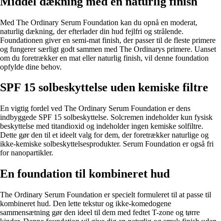
Middel dækning med en naturlig finish
Med The Ordinary Serum Foundation kan du opnå en moderat,
naturlig dækning, der efterlader din hud fejlfri og strålende.
Foundationen giver en semi-mat finish, der passer til de fleste primere
og fungerer særligt godt sammen med The Ordinarys primere. Uanset
om du foretrækker en mat eller naturlig finish, vil denne foundation
opfylde dine behov.
SPF 15 solbeskyttelse uden kemiske filtre
En vigtig fordel ved The Ordinary Serum Foundation er dens
indbyggede SPF 15 solbeskyttelse. Solcremen indeholder kun fysisk
beskyttelse med titandioxid og indeholder ingen kemiske solfiltre.
Dette gør den til et ideelt valg for dem, der foretrækker naturlige og
ikke-kemiske solbeskyttelsesprodukter. Serum Foundation er også fri
for nanopartikler.
En foundation til kombineret hud
The Ordinary Serum Foundation er specielt formuleret til at passe til
kombineret hud. Den lette tekstur og ikke-komedogene
sammensætning gør den ideel til dem med fedtet T-zone og tørre