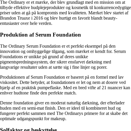
The Ordinary er et mærke, der blev grundlagt med en mission om at
tilbyde effektive hudplejeprodukter og kosmetik til konkurrencedygtige
priser uden at gå på kompromis med kvaliteten. Mærket blev startet af
Brandon Truaxe i 2016 og blev hurtigt en favorit blandt beauty-
entusiaster over hele verden.
Produktion af Serum Foundation
The Ordinary Serum Foundation er et perfekt eksempel på den
innovation og omhyggelige tilgang, som mærket er kendt for. Serum
Foundations er unikke på grund af deres unikke
pigmentspredningssystem, der sikrer ensfarvet dækning med
langvarige resultater uden at sætte sig i fine linjer og porer.
Produktionen af Serum Foundation er baseret på en formel med lav
viskositet. Dette betyder, at foundationen er let og nem at dosere ved
hjælp af en praktisk pumpeflaske. Med en bred vifte af 21 nuancer kan
enhver hudtone finde den perfekte match.
Denne foundation giver en moderat naturlig dækning, der efterlader
huden med en semi-mat finish. Den er ideel til kombineret hud og
fungerer perfekt sammen med The Ordinarys primere for at skabe det
optimale udgangspunkt for makeup.
Solfaktor og beskyttelse