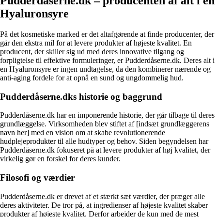
Pudderdåserne.dk – producenten af alt i en
Hyaluronsyre
På det kosmetiske marked er det altafgørende at finde producenter, der
går den ekstra mil for at levere produkter af højeste kvalitet. En
producent, der skiller sig ud med deres innovative tilgang og
forpligtelse til effektive formuleringer, er Pudderdåserne.dk. Deres alt i
en Hyaluronsyre er ingen undtagelse, da den kombinerer nærende og
anti-aging fordele for at opnå en sund og ungdommelig hud.
Pudderdåserne.dks historie og baggrund
Pudderdåserne.dk har en imponerende historie, der går tilbage til deres
grundlæggelse. Virksomheden blev stiftet af [indsæt grundlæggerens
navn her] med en vision om at skabe revolutionerende
hudplejeprodukter til alle hudtyper og behov. Siden begyndelsen har
Pudderdåserne.dk fokuseret på at levere produkter af høj kvalitet, der
virkelig gør en forskel for deres kunder.
Filosofi og værdier
Pudderdåserne.dk er drevet af et stærkt sæt værdier, der præger alle
deres aktiviteter. De tror på, at ingredienser af højeste kvalitet skaber
produkter af højeste kvalitet. Derfor arbejder de kun med de mest