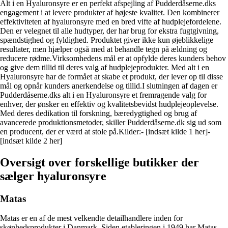
Alt i en Hyaluronsyre er en perfekt afspejling af Pudderdåserne.dks
engagement i at levere produkter af højeste kvalitet. Den kombinerer
effektiviteten af hyaluronsyre med en bred vifte af hudplejefordelene.
Den er velegnet til alle hudtyper, der har brug for ekstra fugtgivning,
spændstighed og fyldighed. Produktet giver ikke kun øjeblikkelige
resultater, men hjælper også med at behandle tegn på ældning og
reducere rødme.Virksomhedens mål er at opfylde deres kunders behov
og give dem tillid til deres valg af hudplejeprodukter. Med alt i en
Hyaluronsyre har de formået at skabe et produkt, der lever op til disse
mål og opnår kunders anerkendelse og tillid.I slutningen af dagen er
Pudderdåserne.dks alt i en Hyaluronsyre et fremragende valg for
enhver, der ønsker en effektiv og kvalitetsbevidst hudplejeoplevelse.
Med deres dedikation til forskning, bæredygtighed og brug af
avancerede produktionsmetoder, skiller Pudderdåserne.dk sig ud som
en producent, der er værd at stole på.Kilder:- [indsæt kilde 1 her]-
[indsæt kilde 2 her]
Oversigt over forskellige butikker der
sælger hyaluronsyre
Matas
Matas er en af de mest velkendte detailhandlere inden for
skønhedsprodukter i Danmark. Siden etableringen i 1949 har Matas