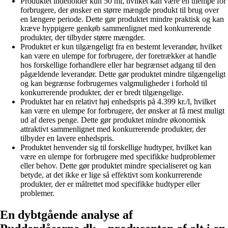
Produktet indeholder kun 50 ml, hvilket kan være en ulempe for
forbrugere, der ønsker en større mængde produkt til brug over
en længere periode. Dette gør produktet mindre praktisk og kan
kræve hyppigere genkøb sammenlignet med konkurrerende
produkter, der tilbyder større mængder.
Produktet er kun tilgængeligt fra en bestemt leverandør, hvilket
kan være en ulempe for forbrugere, der foretrækker at handle
hos forskellige forhandlere eller har begrænset adgang til den
pågældende leverandør. Dette gør produktet mindre tilgængeligt
og kan begrænse forbrugernes valgmuligheder i forhold til
konkurrerende produkter, der er bredt tilgængelige.
Produktet har en relativt høj enhedspris på 4.399 kr./l, hvilket
kan være en ulempe for forbrugere, der ønsker at få mest muligt
ud af deres penge. Dette gør produktet mindre økonomisk
attraktivt sammenlignet med konkurrerende produkter, der
tilbyder en lavere enhedspris.
Produktet henvender sig til forskellige hudtyper, hvilket kan
være en ulempe for forbrugere med specifikke hudproblemer
eller behov. Dette gør produktet mindre specialiseret og kan
betyde, at det ikke er lige så effektivt som konkurrerende
produkter, der er målrettet mod specifikke hudtyper eller
problemer.
En dybtgående analyse af