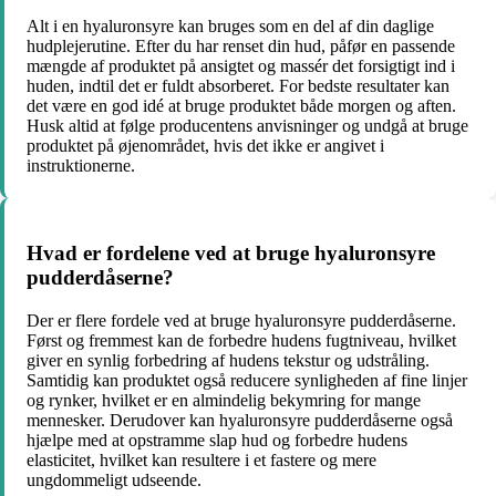
Alt i en hyaluronsyre kan bruges som en del af din daglige
hudplejerutine. Efter du har renset din hud, påfør en passende
mængde af produktet på ansigtet og massér det forsigtigt ind i
huden, indtil det er fuldt absorberet. For bedste resultater kan
det være en god idé at bruge produktet både morgen og aften.
Husk altid at følge producentens anvisninger og undgå at bruge
produktet på øjenområdet, hvis det ikke er angivet i
instruktionerne.
Hvad er fordelene ved at bruge hyaluronsyre
pudderdåserne?
Der er flere fordele ved at bruge hyaluronsyre pudderdåserne.
Først og fremmest kan de forbedre hudens fugtniveau, hvilket
giver en synlig forbedring af hudens tekstur og udstråling.
Samtidig kan produktet også reducere synligheden af fine linjer
og rynker, hvilket er en almindelig bekymring for mange
mennesker. Derudover kan hyaluronsyre pudderdåserne også
hjælpe med at opstramme slap hud og forbedre hudens
elasticitet, hvilket kan resultere i et fastere og mere
ungdommeligt udseende.