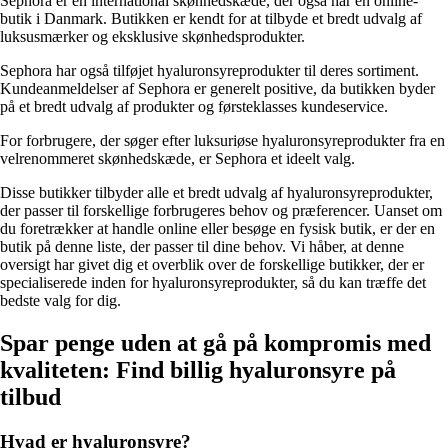
Sephora er en international skønhedskæde, der også har en online-
butik i Danmark. Butikken er kendt for at tilbyde et bredt udvalg af
luksusmærker og eksklusive skønhedsprodukter.
Sephora har også tilføjet hyaluronsyreprodukter til deres sortiment.
Kundeanmeldelser af Sephora er generelt positive, da butikken byder
på et bredt udvalg af produkter og førsteklasses kundeservice.
For forbrugere, der søger efter luksuriøse hyaluronsyreprodukter fra en
velrenommeret skønhedskæde, er Sephora et ideelt valg.
Disse butikker tilbyder alle et bredt udvalg af hyaluronsyreprodukter,
der passer til forskellige forbrugeres behov og præferencer. Uanset om
du foretrækker at handle online eller besøge en fysisk butik, er der en
butik på denne liste, der passer til dine behov. Vi håber, at denne
oversigt har givet dig et overblik over de forskellige butikker, der er
specialiserede inden for hyaluronsyreprodukter, så du kan træffe det
bedste valg for dig.
Spar penge uden at gå på kompromis med
kvaliteten: Find billig hyaluronsyre på
tilbud
Hvad er hyaluronsyre?