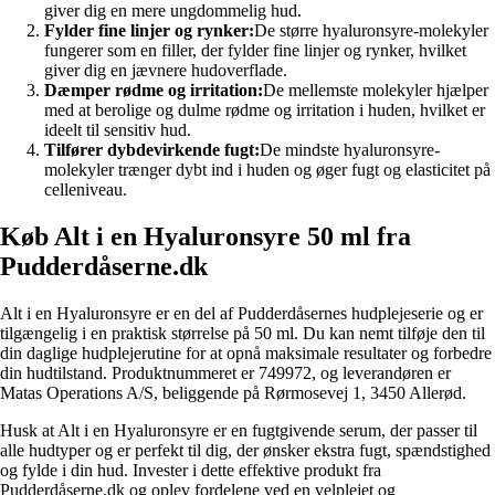
giver dig en mere ungdommelig hud.
Fylder fine linjer og rynker:
De større hyaluronsyre-molekyler
fungerer som en filler, der fylder fine linjer og rynker, hvilket
giver dig en jævnere hudoverflade.
Dæmper rødme og irritation:
De mellemste molekyler hjælper
med at berolige og dulme rødme og irritation i huden, hvilket er
ideelt til sensitiv hud.
Tilfører dybdevirkende fugt:
De mindste hyaluronsyre-
molekyler trænger dybt ind i huden og øger fugt og elasticitet på
celleniveau.
Køb Alt i en Hyaluronsyre 50 ml fra
Pudderdåserne.dk
Alt i en Hyaluronsyre er en del af Pudderdåsernes hudplejeserie og er
tilgængelig i en praktisk størrelse på 50 ml. Du kan nemt tilføje den til
din daglige hudplejerutine for at opnå maksimale resultater og forbedre
din hudtilstand. Produktnummeret er 749972, og leverandøren er
Matas Operations A/S, beliggende på Rørmosevej 1, 3450 Allerød.
Husk at Alt i en Hyaluronsyre er en fugtgivende serum, der passer til
alle hudtyper og er perfekt til dig, der ønsker ekstra fugt, spændstighed
og fylde i din hud. Invester i dette effektive produkt fra
Pudderdåserne.dk og oplev fordelene ved en velplejet og