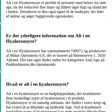
Alt i en Hyaluronsyre er perfekt til personer med behov for anti-
age, da det reducerer fine linjer og tilfører øget fugt og elasticitet
i huden. Derudover er den også egnet til de hudtyper, der lider
af rødme og søger fugtgivende egenskaber.
Er der yderligere information om Alt i en
Hyaluronsyre?
Alt i en Hyaluronsyre har varenummeret 749972 og produceres
af Matas Operations A/S, der er baseret på Rørmosevej 1, 3450
Allerød. Det kan også findes inden for kategorien Anti-Age på
Pudderdåserne.dks hjemmeside.
Hvad er alt i en hyaluronsyre?
Alt i en hyaluronsyre er en hudplejeprodukt, der kombinerer
flere forskellige typer af hyaluronsyre i ét produkt.
Hyaluronsyre er en naturlig substans, der findes i vores krop og
har evnen til at tiltrække og fastholde fugt. Ved at kombinere
forskellige typer af hyaluronsyre kan dette produkt tilbyde flere