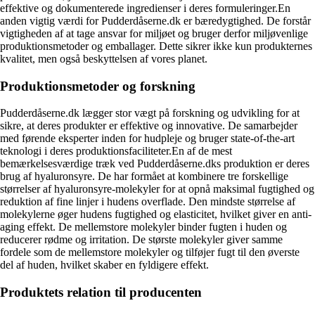
effektive og dokumenterede ingredienser i deres formuleringer.En
anden vigtig værdi for Pudderdåserne.dk er bæredygtighed. De forstår
vigtigheden af at tage ansvar for miljøet og bruger derfor miljøvenlige
produktionsmetoder og emballager. Dette sikrer ikke kun produkternes
kvalitet, men også beskyttelsen af vores planet.
Produktionsmetoder og forskning
Pudderdåserne.dk lægger stor vægt på forskning og udvikling for at
sikre, at deres produkter er effektive og innovative. De samarbejder
med førende eksperter inden for hudpleje og bruger state-of-the-art
teknologi i deres produktionsfaciliteter.En af de mest
bemærkelsesværdige træk ved Pudderdåserne.dks produktion er deres
brug af hyaluronsyre. De har formået at kombinere tre forskellige
størrelser af hyaluronsyre-molekyler for at opnå maksimal fugtighed og
reduktion af fine linjer i hudens overflade. Den mindste størrelse af
molekylerne øger hudens fugtighed og elasticitet, hvilket giver en anti-
aging effekt. De mellemstore molekyler binder fugten i huden og
reducerer rødme og irritation. De største molekyler giver samme
fordele som de mellemstore molekyler og tilføjer fugt til den øverste
del af huden, hvilket skaber en fyldigere effekt.
Produktets relation til producenten