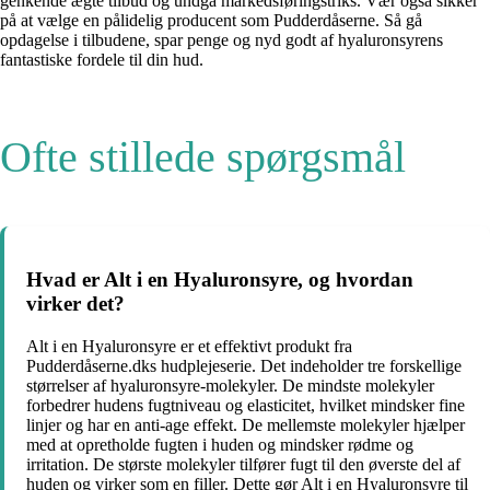
genkende ægte tilbud og undgå markedsføringstriks. Vær også sikker
på at vælge en pålidelig producent som Pudderdåserne. Så gå
opdagelse i tilbudene, spar penge og nyd godt af hyaluronsyrens
fantastiske fordele til din hud.
Ofte stillede spørgsmål
Hvad er Alt i en Hyaluronsyre, og hvordan
virker det?
Alt i en Hyaluronsyre er et effektivt produkt fra
Pudderdåserne.dks hudplejeserie. Det indeholder tre forskellige
størrelser af hyaluronsyre-molekyler. De mindste molekyler
forbedrer hudens fugtniveau og elasticitet, hvilket mindsker fine
linjer og har en anti-age effekt. De mellemste molekyler hjælper
med at opretholde fugten i huden og mindsker rødme og
irritation. De største molekyler tilfører fugt til den øverste del af
huden og virker som en filler. Dette gør Alt i en Hyaluronsyre til