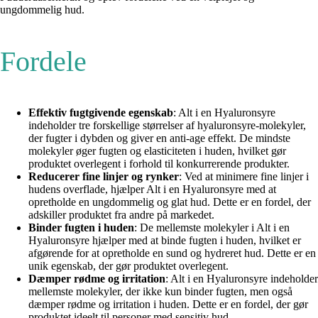
ungdommelig hud.
Fordele
Effektiv fugtgivende egenskab
: Alt i en Hyaluronsyre
indeholder tre forskellige størrelser af hyaluronsyre-molekyler,
der fugter i dybden og giver en anti-age effekt. De mindste
molekyler øger fugten og elasticiteten i huden, hvilket gør
produktet overlegent i forhold til konkurrerende produkter.
Reducerer fine linjer og rynker
: Ved at minimere fine linjer i
hudens overflade, hjælper Alt i en Hyaluronsyre med at
opretholde en ungdommelig og glat hud. Dette er en fordel, der
adskiller produktet fra andre på markedet.
Binder fugten i huden
: De mellemste molekyler i Alt i en
Hyaluronsyre hjælper med at binde fugten i huden, hvilket er
afgørende for at opretholde en sund og hydreret hud. Dette er en
unik egenskab, der gør produktet overlegent.
Dæmper rødme og irritation
: Alt i en Hyaluronsyre indeholder
mellemste molekyler, der ikke kun binder fugten, men også
dæmper rødme og irritation i huden. Dette er en fordel, der gør
produktet ideelt til personer med sensitiv hud.