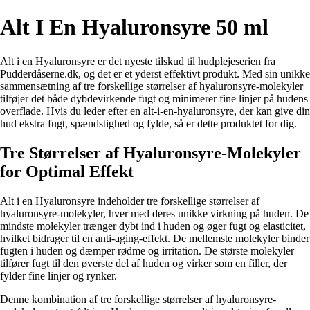
Alt I En Hyaluronsyre 50 ml
Alt i en Hyaluronsyre er det nyeste tilskud til hudplejeserien fra
Pudderdåserne.dk, og det er et yderst effektivt produkt. Med sin unikke
sammensætning af tre forskellige størrelser af hyaluronsyre-molekyler
tilføjer det både dybdevirkende fugt og minimerer fine linjer på hudens
overflade. Hvis du leder efter en alt-i-en-hyaluronsyre, der kan give din
hud ekstra fugt, spændstighed og fylde, så er dette produktet for dig.
Tre Størrelser af Hyaluronsyre-Molekyler
for Optimal Effekt
Alt i en Hyaluronsyre indeholder tre forskellige størrelser af
hyaluronsyre-molekyler, hver med deres unikke virkning på huden. De
mindste molekyler trænger dybt ind i huden og øger fugt og elasticitet,
hvilket bidrager til en anti-aging-effekt. De mellemste molekyler binder
fugten i huden og dæmper rødme og irritation. De største molekyler
tilfører fugt til den øverste del af huden og virker som en filler, der
fylder fine linjer og rynker.
Denne kombination af tre forskellige størrelser af hyaluronsyre-