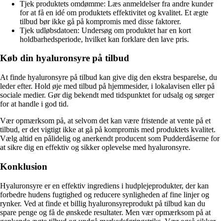
Tjek produktets omdømme: Læs anmeldelser fra andre kunder
for at få en idé om produktets effektivitet og kvalitet. Et ægte
tilbud bør ikke gå på kompromis med disse faktorer.
Tjek udløbsdatoen: Undersøg om produktet har en kort
holdbarhedsperiode, hvilket kan forklare den lave pris.
Køb din hyaluronsyre på tilbud
At finde hyaluronsyre på tilbud kan give dig den ekstra besparelse, du
leder efter. Hold øje med tilbud på hjemmesider, i lokalavisen eller på
sociale medier. Gør dig bekendt med tidspunktet for udsalg og sørger
for at handle i god tid.
Vær opmærksom på, at selvom det kan være fristende at vente på et
tilbud, er det vigtigt ikke at gå på kompromis med produktets kvalitet.
Vælg altid en pålidelig og anerkendt producent som Pudderdåserne for
at sikre dig en effektiv og sikker oplevelse med hyaluronsyre.
Konklusion
Hyaluronsyre er en effektiv ingrediens i hudplejeprodukter, der kan
forbedre hudens fugtighed og reducere synligheden af fine linjer og
rynker. Ved at finde et billig hyaluronsyreprodukt på tilbud kan du
spare penge og få de ønskede resultater. Men vær opmærksom på at