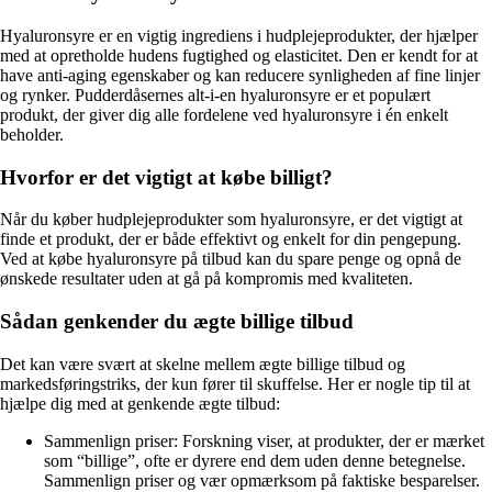
Hyaluronsyre er en vigtig ingrediens i hudplejeprodukter, der hjælper
med at opretholde hudens fugtighed og elasticitet. Den er kendt for at
have anti-aging egenskaber og kan reducere synligheden af fine linjer
og rynker. Pudderdåsernes alt-i-en hyaluronsyre er et populært
produkt, der giver dig alle fordelene ved hyaluronsyre i én enkelt
beholder.
Hvorfor er det vigtigt at købe billigt?
Når du køber hudplejeprodukter som hyaluronsyre, er det vigtigt at
finde et produkt, der er både effektivt og enkelt for din pengepung.
Ved at købe hyaluronsyre på tilbud kan du spare penge og opnå de
ønskede resultater uden at gå på kompromis med kvaliteten.
Sådan genkender du ægte billige tilbud
Det kan være svært at skelne mellem ægte billige tilbud og
markedsføringstriks, der kun fører til skuffelse. Her er nogle tip til at
hjælpe dig med at genkende ægte tilbud:
Sammenlign priser: Forskning viser, at produkter, der er mærket
som “billige”, ofte er dyrere end dem uden denne betegnelse.
Sammenlign priser og vær opmærksom på faktiske besparelser.