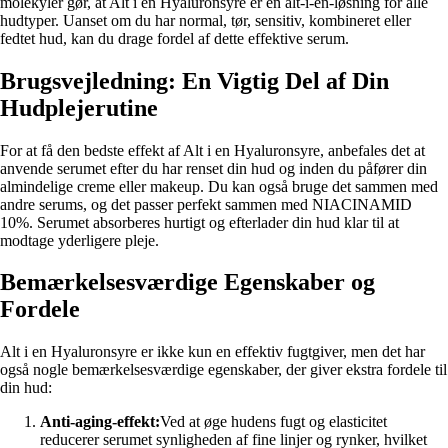
molekyler gør, at Alt i en Hyaluronsyre er en alt-i-en-løsning for alle
hudtyper. Uanset om du har normal, tør, sensitiv, kombineret eller
fedtet hud, kan du drage fordel af dette effektive serum.
Brugsvejledning: En Vigtig Del af Din
Hudplejerutine
For at få den bedste effekt af Alt i en Hyaluronsyre, anbefales det at
anvende serumet efter du har renset din hud og inden du påfører din
almindelige creme eller makeup. Du kan også bruge det sammen med
andre serums, og det passer perfekt sammen med NIACINAMID
10%. Serumet absorberes hurtigt og efterlader din hud klar til at
modtage yderligere pleje.
Bemærkelsesværdige Egenskaber og
Fordele
Alt i en Hyaluronsyre er ikke kun en effektiv fugtgiver, men det har
også nogle bemærkelsesværdige egenskaber, der giver ekstra fordele til
din hud:
Anti-aging-effekt:
Ved at øge hudens fugt og elasticitet
reducerer serumet synligheden af fine linjer og rynker, hvilket