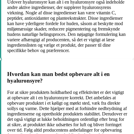
Udover hyaluronsyre kan alt i en hyaluronsyre også indeholde
andre aktive ingredienser, der supplerer hyaluronsyrens
virkning. Nogle af disse ingredienser kan være vitamin C,
peptider, antioxidanter og planteekstrakter. Disse ingredienser
kan have yderligere fordele for huden, såsom at beskytte mod
miljømæssige skader, reducere pigmentering og fremskynde
hudens naturlige helingsproces. Den nøjagtige formulering kan
variere afhængigt af producenten, så det er vigtigt at læse
ingredienslisten og vælge et produkt, der passer til dine
specifikke behov og præferencer.
Hvordan kan man bedst opbevare alt i en
hyaluronsyre?
For at sikre produktets holdbarhed og effektivitet er det vigtigt
at opbevare alt i en hyaluronsyre korrekt. Det anbefales at
opbevare produktet i et køligt og mørkt sted, væk fra direkte
sollys og varme. Dette hjælper med at forhindre nedbrydning af
ingredienserne og opretholde produktets stabilitet. Derudover er
det også vigtigt at lukke beholdningen ordentligt efter brug for
at sikre, at produktet ikke udsættes for luft og bliver forringet
over tid. Følg altid producentens anbefalinger for opbevaring