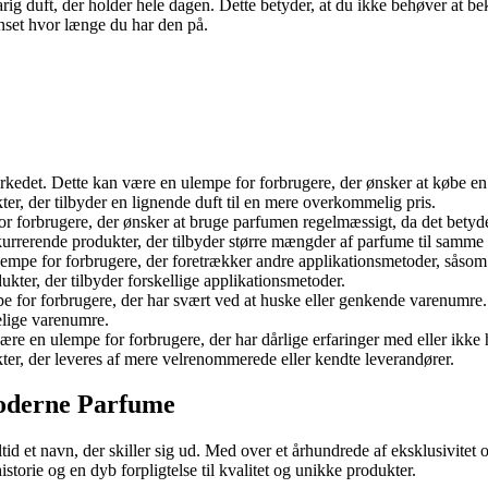
varig duft, der holder hele dagen. Dette betyder, at du ikke behøver a
uanset hvor længe du har den på.
det. Dette kan være en ulempe for forbrugere, der ønsker at købe en pa
ter, der tilbyder en lignende duft til en mere overkommelig pris.
r forbrugere, der ønsker at bruge parfumen regelmæssigt, da det betyder
rrerende produkter, der tilbyder større mængder af parfume til samme pri
empe for forbrugere, der foretrækker andre applikationsmetoder, såsom 
dukter, der tilbyder forskellige applikationsmetoder.
for forbrugere, der har svært ved at huske eller genkende varenumre. 
elige varenumre.
e en ulempe for forbrugere, der har dårlige erfaringer med eller ikke ha
kter, der leveres af mere velrenommerede eller kendte leverandører.
Moderne Parfume
d et navn, der skiller sig ud. Med over et århundrede af eksklusivitet 
storie og en dyb forpligtelse til kvalitet og unikke produkter.