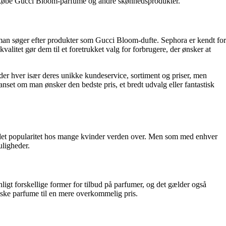
r at købe Gucci Bloom-parfume og andre skønhedsprodukter.
 man søger efter produkter som Gucci Bloom-dufte. Sephora er kendt for
litet gør dem til et foretrukket valg for forbrugere, der ønsker at
der hver især deres unikke kundeservice, sortiment og priser, men
anset om man ønsker den bedste pris, et bredt udvalg eller fantastisk
ndet popularitet hos mange kvinder verden over. Men som med enhver
uligheder.
ligt forskellige former for tilbud på parfumer, og det gælder også
iske parfume til en mere overkommelig pris.