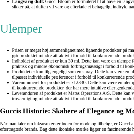
Langvarig duft
: Gucci Bloom er formuleret til at have en lang
sikker på, at duften vil vare og efterlade et behageligt indtryk, 
Ulemper
Prisen er meget høj sammenlignet med lignende produkter på marke
gør produktet mindre attraktivt i forhold til konkurrerende produk
Indholdet af produktet er kun 30 ml. Dette kan være en ulempe fo
praktisk og mindre økonomisk forbrugsmæssigt i forhold til konku
Produktet er kun tilgængeligt som en spray. Dette kan være en ul
tilpasset individuelle præferencer i forhold til konkurrerende pro
Varenummeret for produktet er 712330. Dette kan være en ulempe 
til konkurrerende produkter, der har mere intuitive eller genkend
Leverandøren af produktet er Matas Operations A/S. Dette kan vær
troværdigt og mindre attraktivt i forhold til konkurrerende produ
Guccis Historie: Skabere af Elegance og 
Når man taler om luksusmærker inden for mode og tilbehør, er Gucci alti
eftertragtede brands. Bag dette ikoniske mærke ligger en fascinerende hi