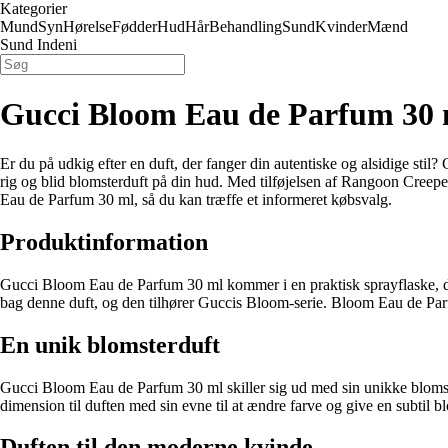
Kategorier
Mund
Syn
Hørelse
Fødder
Hud
Hår
Behandling
Sund
Kvinder
Mænd
Sund Indeni
Gucci Bloom Eau de Parfum 30 
Er du på udkig efter en duft, der fanger din autentiske og alsidige st
rig og blid blomsterduft på din hud. Med tilføjelsen af Rangoon Creepe
Eau de Parfum 30 ml, så du kan træffe et informeret købsvalg.
Produktinformation
Gucci Bloom Eau de Parfum 30 ml kommer i en praktisk sprayflaske, de
bag denne duft, og den tilhører Guccis Bloom-serie. Bloom Eau de Parf
En unik blomsterduft
Gucci Bloom Eau de Parfum 30 ml skiller sig ud med sin unikke blomste
dimension til duften med sin evne til at ændre farve og give en subtil bl
Duften til den moderne kvinde