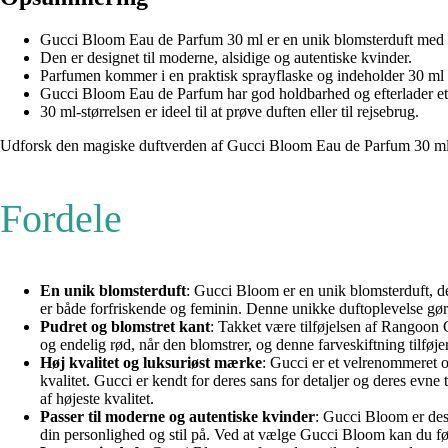
Gucci Bloom Eau de Parfum 30 ml er en unik blomsterduft med n
Den er designet til moderne, alsidige og autentiske kvinder.
Parfumen kommer i en praktisk sprayflaske og indeholder 30 ml
Gucci Bloom Eau de Parfum har god holdbarhed og efterlader et 
30 ml-størrelsen er ideel til at prøve duften eller til rejsebrug.
Udforsk den magiske duftverden af Gucci Bloom Eau de Parfum 30 ml o
Fordele
En unik blomsterduft
: Gucci Bloom er en unik blomsterduft, de
er både forfriskende og feminin. Denne unikke duftoplevelse gør 
Pudret og blomstret kant
: Takket være tilføjelsen af Rangoon 
og endelig rød, når den blomstrer, og denne farveskiftning tilfø
Høj kvalitet og luksuriøst mærke
: Gucci er et velrenommeret o
kvalitet. Gucci er kendt for deres sans for detaljer og deres evn
af højeste kvalitet.
Passer til moderne og autentiske kvinder
: Gucci Bloom er des
din personlighed og stil på. Ved at vælge Gucci Bloom kan du føle