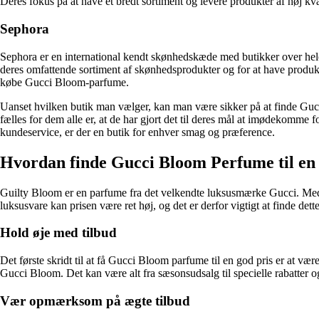
Deres fokus på at have et bredt sortiment og levere produkter af høj k
Sephora
Sephora er en international kendt skønhedskæde med butikker over hele
deres omfattende sortiment af skønhedsprodukter og for at have produkt
købe Gucci Bloom-parfume.
Uanset hvilken butik man vælger, kan man være sikker på at finde Gucci
fælles for dem alle er, at de har gjort det til deres mål at imødekomme
kundeservice, er der en butik for enhver smag og præference.
Hvordan finde Gucci Bloom Perfume til en g
Guilty Bloom er en parfume fra det velkendte luksusmærke Gucci. Med 
luksusvare kan prisen være ret høj, og det er derfor vigtigt at finde d
Hold øje med tilbud
Det første skridt til at få Gucci Bloom parfume til en god pris er at væ
Gucci Bloom. Det kan være alt fra sæsonsudsalg til specielle rabatter 
Vær opmærksom på ægte tilbud