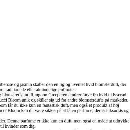
tuberose og jasmin skaber den en rig og uventet hvid blomsterduft, der
traditionelle eller almindelige duftnoter.
 blomstret kant. Rangoon Creeperen ændrer farve fra hvid til lyserød
Gucci Bloom unik og skiller sig ud fra andre blomsterdufte på markedet.
om får du ikke kun en fantastisk duft, men også et produkt af høj
 Gucci Bloom kan du være sikker på at få en parfume, der er luksuriøs og
inder. Denne parfume er ikke kun en duft, men også en måde at udtrykke
til kvinder som dig.