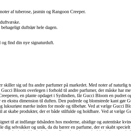
oter af tuberose, jasmin og Rangoon Creeper.
 duftvæske.
behageligt duftslør hele dagen.
g find din nye signaturduft.
r skiller sig ud fra andre parfumer på markedet. Med noter af naturlig 
Gucci Bloom overlegen i forhold til andre parfumer, der måske har mere 
Creeperen, en plante opdaget i Sydindien, får Gucci Bloom en pudret og
jer en ekstra dimension til duften. Den pudrede og blomstrede kant gør 
g luksuriøst mærke inden for mode og tilbehør. Ved at vælge Gucci Blo
e til at skabe produkter, der er både stilfulde og holdbare. Ved at vælge
ignet til at indfange tidsånden hos moderne, alsidige og autentiske kv
 dig selvsikker og unik, da du bærer en parfume, der er skabt specielt 