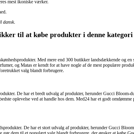
eres mest ikoniske værker.
hed.
il dansk.
ikker til at købe produkter i denne kategori
kønhedsprodukter. Med mere end 300 butikker landsdækkende og en stor 
fumer, og Matas er kendt for at have nogle af de mest populære produkt
foretrukket valg blandt forbrugere.
ukter. De har et bredt udvalg af produkter, herunder Gucci Bloom-duft
n bedste oplevelse ved at handle hos dem. Med24 har et godt omdømme på
edsprodukter. De har et stort udvalg af produkter, herunder Gucci Bloom-
sme gør dem til et populært valg blandt forbrugere, der ønsker at købe G