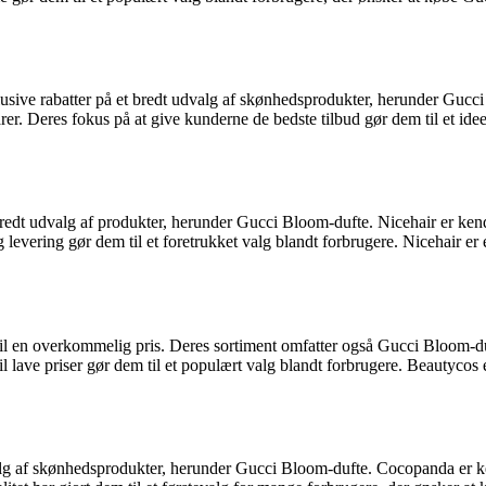
sive rabatter på et bredt udvalg af skønhedsprodukter, herunder Gucc
 Deres fokus på at give kunderne de bedste tilbud gør dem til et ideel
redt udvalg af produkter, herunder Gucci Bloom-dufte. Nicehair er kendt
 levering gør dem til et foretrukket valg blandt forbrugere. Nicehair e
 til en overkommelig pris. Deres sortiment omfatter også Gucci Bloom-d
 til lave priser gør dem til et populært valg blandt forbrugere. Beautyco
lg af skønhedsprodukter, herunder Gucci Bloom-dufte. Cocopanda er ken