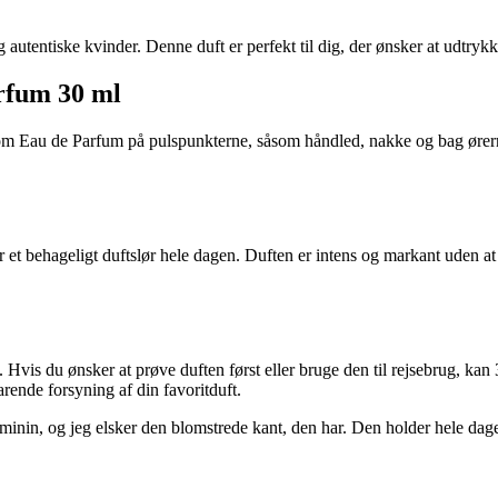
autentiske kvinder. Denne duft er perfekt til dig, der ønsker at udtrykk
rfum 30 ml
oom Eau de Parfum på pulspunkterne, såsom håndled, nakke og bag ørern
 behageligt duftslør hele dagen. Duften er intens og markant uden at v
 Hvis du ønsker at prøve duften først eller bruge den til rejsebrug, kan
rende forsyning af din favoritduft.
in, og jeg elsker den blomstrede kant, den har. Den holder hele dagen,