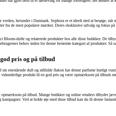
valitet har gjort dem til et førstevalg for mange forbrugere, der ønske
 verden, herunder i Danmark. Sephora er et ideelt sted at besøge, når
er fra de mest populære mærker. Deres eksklusive udvalg og fokus på kva
 Bloom-dufte og relaterede produkter hos alle disse butikker. De tilby
 forbrugernes behov inden for denne bestemte kategori af produkter. Så u
od pris og på tilbud
sin enestående duft og stilfulde flakon har denne parfume hurtigt vu
ette vidunderlige produkt til en god pris og være opmærksom på tilbuds m
re opmærksom på tilbud. Mange butikker og online retailers tilbyder jævn
og kampagner. Ved at holde øje med disse tilbud kan du få denne fantast