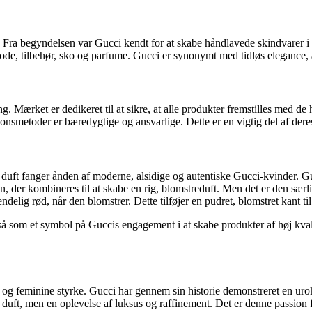
Fra begyndelsen var Gucci kendt for at skabe håndlavede skindvarer i hø
mode, tilbehør, sko og parfume. Gucci er synonymt med tidløs elegance, a
g. Mærket er dedikeret til at sikre, at alle produkter fremstilles med d
ionsmetoder er bæredygtige og ansvarlige. Dette er en vigtig del af deres
ft fanger ånden af moderne, alsidige og autentiske Gucci-kvinder. Gucci
n, der kombineres til at skabe en rig, blomstreduft. Men det er den sær
ndelig rød, når den blomstrer. Dette tilføjer en pudret, blomstret kant t
å som et symbol på Guccis engagement i at skabe produkter af høj kvali
og feminine styrke. Gucci har gennem sin historie demonstreret en urokke
ft, men en oplevelse af luksus og raffinement. Det er denne passion fo