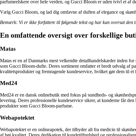
parfumeelskere over hele verden, og Gucci Bloom er uden tvivl et af d
Vælg Gucci Bloom, og lad dig omfavne af duften af elegance og skøn
Bemærk: Vi er ikke forfattere til følgende tekst og har kun oversat den t
En omfattende oversigt over forskellige but
Matas
Matas er en af Danmarks mest velkendte detailhandelskæder inden for s
som Gucci Bloom-dufte. Deres sortiment omfatter et bredt udvalg af par
kvalitetsprodukter og fremragende kundeservice, hvilket gør dem til et 
Med24
Med24 er en dansk onlinebutik med fokus på sundheds- og skønhedsprod
levering. Deres professionelle kundeservice sikrer, at kunderne får de
produkter som Gucci Bloom-parfume.
Webapotektet
Webapotektet er en onlineapotek, der tilbyder alt fra medicin til skønh
af høj kvalitet. Deres dedikation til kundetilfredshed og professionali