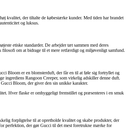
j kvalitet, der tiltalte de købestærke kunder. Med tiden har brandet
utenticitet og luksus.
e højeste etiske standarder. De arbejder tæt sammen med deres
 filosofi om at bidrage til et mere retfærdigt og miljøvenligt samfund.
 Bloom er en blomsterduft, der får en til at føle sig fortryllet og
lige ingrediens Rangoon Creeper, som virkelig adskiller denne duft.
il Gucci Bloom, der giver den sin unikke karakter.
tet. Hver flaske er omhyggeligt fremstillet og præsenteres i en smuk
lig forpligtelse til at opretholde kvalitet og skabe produkter, der
r perfektion, der gør Gucci til det mest foretrukne mærke for