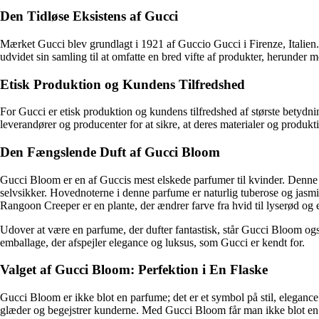
Den Tidløse Eksistens af Gucci
Mærket Gucci blev grundlagt i 1921 af Guccio Gucci i Firenze, Italien. 
udvidet sin samling til at omfatte en bred vifte af produkter, herunder 
Etisk Produktion og Kundens Tilfredshed
For Gucci er etisk produktion og kundens tilfredshed af største betydnin
leverandører og producenter for at sikre, at deres materialer og produkt
Den Fængslende Duft af Gucci Bloom
Gucci Bloom er en af Guccis mest elskede parfumer til kvinder. Denne du
selvsikker. Hovednoterne i denne parfume er naturlig tuberose og jasmi
Rangoon Creeper er en plante, der ændrer farve fra hvid til lyserød og e
Udover at være en parfume, der dufter fantastisk, står Gucci Bloom ogs
emballage, der afspejler elegance og luksus, som Gucci er kendt for.
Valget af Gucci Bloom: Perfektion i En Flaske
Gucci Bloom er ikke blot en parfume; det er et symbol på stil, elegance 
glæder og begejstrer kunderne. Med Gucci Bloom får man ikke blot en du