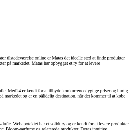
tilstedeværelse online er Matas det ideelle sted at finde produkter
er på markedet. Matas har opbygget et ry for at levere
e. Med24 er kendt for at tilbyde konkurrencedygtige priser og hurtig
 markedet og er en pålidelig destination, når det kommer til at købe
dufte. Webapotektet har et solidt ry og er kendt for at levere produkter
ucci Bloom-parfume og relaterede produkter. Deres intuitive