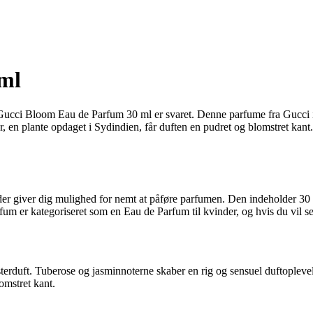
ml
il? Gucci Bloom Eau de Parfum 30 ml er svaret. Denne parfume fra Gucci 
r, en plante opdaget i Sydindien, får duften en pudret og blomstret ka
r giver dig mulighed for nemt at påføre parfumen. Den indeholder 30 
um er kategoriseret som en Eau de Parfum til kvinder, og hvis du vil s
rduft. Tuberose og jasminnoterne skaber en rig og sensuel duftoplevels
omstret kant.