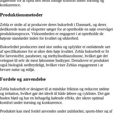
afgørende for at opnå den bedst mulige komfort under træning og
konkurrence.
Produktionsmetoder
Zebla er stolte af at producere deres buksefedt i Danmark, og deres
dedikerede team af eksperter sørger for at opretholde en nøje overvåget
produktionsproces. Virksomheden er engageret i at opretholde de
højeste standarder inden for kvalitet og sikkerhed.
Buksefedtet produceres med stor omhu og opfylder et omfattende sæt
af specifikationer for at sikre dets høje kvalitet. Zebla buksefedt er fri
for farvestoffer, parabener, og methylisothiazolinone, hvilket gør det
velegnet til selv de mest følsomme hudtyper. Derudover er produktet
også biologisk nedbrydeligt, hvilket viser Zeblas engagement i at
bevare natur og miljø.
Fordele og anvendelse
Zebla buksefedt er designet til at mindske friktion og reducere rødme
og irritation, hvilket gør det ideelt til både løbere og cyklister. Det gør
huden blød og har en behagelig kølende effekt, der sikrer optimal
komfort under træning og konkurrence.
Produktet kan med fordel anvendes under pulsbælter, sports-bher og af