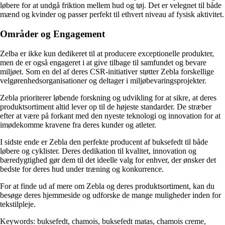
løbere for at undgå friktion mellem hud og tøj. Det er velegnet til både
mænd og kvinder og passer perfekt til ethvert niveau af fysisk aktivitet.
Områder og Engagement
Zelba er ikke kun dedikeret til at producere exceptionelle produkter,
men de er også engageret i at give tilbage til samfundet og bevare
miljøet. Som en del af deres CSR-initiativer støtter Zebla forskellige
velgørenhedsorganisationer og deltager i miljøbevaringsprojekter.
Zebla prioriterer løbende forskning og udvikling for at sikre, at deres
produktsortiment altid lever op til de højeste standarder. De stræber
efter at være på forkant med den nyeste teknologi og innovation for at
imødekomme kravene fra deres kunder og atleter.
I sidste ende er Zebla den perfekte producent af buksefedt til både
løbere og cyklister. Deres dedikation til kvalitet, innovation og
bæredygtighed gør dem til det ideelle valg for enhver, der ønsker det
bedste for deres hud under træning og konkurrence.
For at finde ud af mere om Zebla og deres produktsortiment, kan du
besøge deres hjemmeside og udforske de mange muligheder inden for
tekstilpleje.
Keywords: buksefedt, chamois, buksefedt matas, chamois creme,