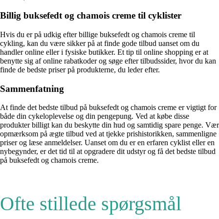
Billig buksefedt og chamois creme til cyklister
Hvis du er på udkig efter billige buksefedt og chamois creme til
cykling, kan du være sikker på at finde gode tilbud uanset om du
handler online eller i fysiske butikker. Et tip til online shopping er at
benytte sig af online rabatkoder og søge efter tilbudssider, hvor du kan
finde de bedste priser på produkterne, du leder efter.
Sammenfatning
At finde det bedste tilbud på buksefedt og chamois creme er vigtigt for
både din cykeloplevelse og din pengepung. Ved at købe disse
produkter billigt kan du beskytte din hud og samtidig spare penge. Vær
opmærksom på ægte tilbud ved at tjekke prishistorikken, sammenligne
priser og læse anmeldelser. Uanset om du er en erfaren cyklist eller en
nybegynder, er det tid til at opgradere dit udstyr og få det bedste tilbud
på buksefedt og chamois creme.
Ofte stillede spørgsmål