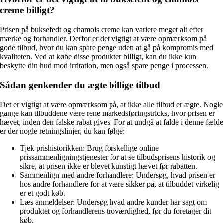
creme billigt?
Prisen på buksefedt og chamois creme kan variere meget alt efter
mærke og forhandler. Derfor er det vigtigt at være opmærksom på
gode tilbud, hvor du kan spare penge uden at gå på kompromis med
kvaliteten. Ved at købe disse produkter billigt, kan du ikke kun
beskytte din hud mod irritation, men også spare penge i processen.
Sådan genkender du ægte billige tilbud
Det er vigtigt at være opmærksom på, at ikke alle tilbud er ægte. Nogle
gange kan tilbuddene være rene markedsføringstricks, hvor prisen er
hævet, inden den falske rabat gives. For at undgå at falde i denne fælde
er der nogle retningslinjer, du kan følge:
Tjek prishistorikken: Brug forskellige online
prissammenligningstjenester for at se tilbudsprisens historik og
sikre, at prisen ikke er blevet kunstigt hævet før rabatten.
Sammenlign med andre forhandlere: Undersøg, hvad prisen er
hos andre forhandlere for at være sikker på, at tilbuddet virkelig
er et godt køb.
Læs anmeldelser: Undersøg hvad andre kunder har sagt om
produktet og forhandlerens troværdighed, før du foretager dit
køb.