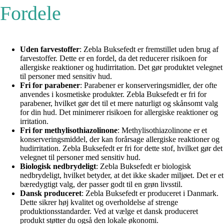
Fordele
Uden farvestoffer
: Zebla Buksefedt er fremstillet uden brug af
farvestoffer. Dette er en fordel, da det reducerer risikoen for
allergiske reaktioner og hudirritation. Det gør produktet velegnet
til personer med sensitiv hud.
Fri for parabener
: Parabener er konserveringsmidler, der ofte
anvendes i kosmetiske produkter. Zebla Buksefedt er fri for
parabener, hvilket gør det til et mere naturligt og skånsomt valg
for din hud. Det minimerer risikoen for allergiske reaktioner og
irritation.
Fri for methylisothiazolinone
: Methylisothiazolinone er et
konserveringsmiddel, der kan forårsage allergiske reaktioner og
hudirritation. Zebla Buksefedt er fri for dette stof, hvilket gør det
velegnet til personer med sensitiv hud.
Biologisk nedbrydeligt
: Zebla Buksefedt er biologisk
nedbrydeligt, hvilket betyder, at det ikke skader miljøet. Det er et
bæredygtigt valg, der passer godt til en grøn livsstil.
Dansk produceret
: Zebla Buksefedt er produceret i Danmark.
Dette sikrer høj kvalitet og overholdelse af strenge
produktionsstandarder. Ved at vælge et dansk produceret
produkt støtter du også den lokale økonomi.