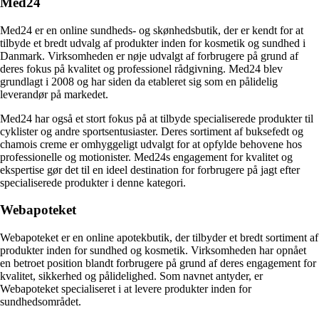
Med24
Med24 er en online sundheds- og skønhedsbutik, der er kendt for at
tilbyde et bredt udvalg af produkter inden for kosmetik og sundhed i
Danmark. Virksomheden er nøje udvalgt af forbrugere på grund af
deres fokus på kvalitet og professionel rådgivning. Med24 blev
grundlagt i 2008 og har siden da etableret sig som en pålidelig
leverandør på markedet.
Med24 har også et stort fokus på at tilbyde specialiserede produkter til
cyklister og andre sportsentusiaster. Deres sortiment af buksefedt og
chamois creme er omhyggeligt udvalgt for at opfylde behovene hos
professionelle og motionister. Med24s engagement for kvalitet og
ekspertise gør det til en ideel destination for forbrugere på jagt efter
specialiserede produkter i denne kategori.
Webapoteket
Webapoteket er en online apotekbutik, der tilbyder et bredt sortiment af
produkter inden for sundhed og kosmetik. Virksomheden har opnået
en betroet position blandt forbrugere på grund af deres engagement for
kvalitet, sikkerhed og pålidelighed. Som navnet antyder, er
Webapoteket specialiseret i at levere produkter inden for
sundhedsområdet.