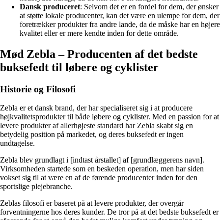
Dansk produceret
: Selvom det er en fordel for dem, der ønsker
at støtte lokale producenter, kan det være en ulempe for dem, der
foretrækker produkter fra andre lande, da de måske har en højere
kvalitet eller er mere kendte inden for dette område.
Mød Zebla – Producenten af det bedste
buksefedt til løbere og cyklister
Historie og Filosofi
Zebla er et dansk brand, der har specialiseret sig i at producere
højkvalitetsprodukter til både løbere og cyklister. Med en passion for at
levere produkter af allerhøjeste standard har Zebla skabt sig en
betydelig position på markedet, og deres buksefedt er ingen
undtagelse.
Zebla blev grundlagt i [indtast årstallet] af [grundlæggerens navn].
Virksomheden startede som en beskeden operation, men har siden
vokset sig til at være en af de førende producenter inden for den
sportslige plejebranche.
Zeblas filosofi er baseret på at levere produkter, der overgår
forventningerne hos deres kunder. De tror på at det bedste buksefedt er