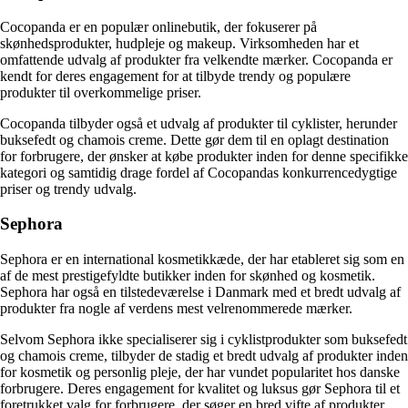
Cocopanda er en populær onlinebutik, der fokuserer på
skønhedsprodukter, hudpleje og makeup. Virksomheden har et
omfattende udvalg af produkter fra velkendte mærker. Cocopanda er
kendt for deres engagement for at tilbyde trendy og populære
produkter til overkommelige priser.
Cocopanda tilbyder også et udvalg af produkter til cyklister, herunder
buksefedt og chamois creme. Dette gør dem til en oplagt destination
for forbrugere, der ønsker at købe produkter inden for denne specifikke
kategori og samtidig drage fordel af Cocopandas konkurrencedygtige
priser og trendy udvalg.
Sephora
Sephora er en international kosmetikkæde, der har etableret sig som en
af de mest prestigefyldte butikker inden for skønhed og kosmetik.
Sephora har også en tilstedeværelse i Danmark med et bredt udvalg af
produkter fra nogle af verdens mest velrenommerede mærker.
Selvom Sephora ikke specialiserer sig i cyklistprodukter som buksefedt
og chamois creme, tilbyder de stadig et bredt udvalg af produkter inden
for kosmetik og personlig pleje, der har vundet popularitet hos danske
forbrugere. Deres engagement for kvalitet og luksus gør Sephora til et
foretrukket valg for forbrugere, der søger en bred vifte af produkter