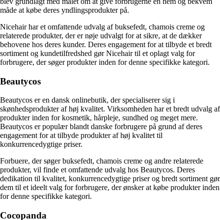
blev grundlagt med målet om at give forbrugerne en nem og bekvem
måde at købe deres yndlingsprodukter på.
Nicehair har et omfattende udvalg af buksefedt, chamois creme og
relaterede produkter, der er nøje udvalgt for at sikre, at de dækker
behovene hos deres kunder. Deres engagement for at tilbyde et bredt
sortiment og kundetilfredshed gør Nicehair til et oplagt valg for
forbrugere, der søger produkter inden for denne specifikke kategori.
Beautycos
Beautycos er en dansk onlinebutik, der specialiserer sig i
skønhedsprodukter af høj kvalitet. Virksomheden har et bredt udvalg af
produkter inden for kosmetik, hårpleje, sundhed og meget mere.
Beautycos er populær blandt danske forbrugere på grund af deres
engagement for at tilbyde produkter af høj kvalitet til
konkurrencedygtige priser.
Forbuere, der søger buksefedt, chamois creme og andre relaterede
produkter, vil finde et omfattende udvalg hos Beautycos. Deres
dedikation til kvalitet, konkurrencedygtige priser og bredt sortiment gør
dem til et ideelt valg for forbrugere, der ønsker at købe produkter inden
for denne specifikke kategori.
Cocopanda