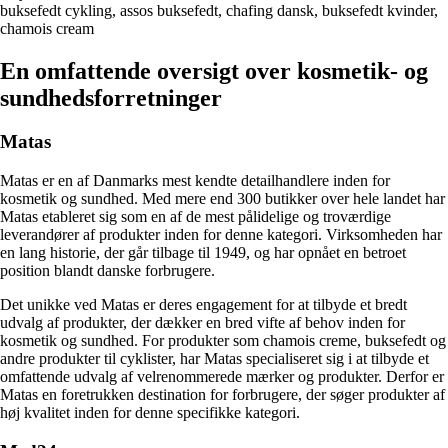
buksefedt cykling, assos buksefedt, chafing dansk, buksefedt kvinder,
chamois cream
En omfattende oversigt over kosmetik- og
sundhedsforretninger
Matas
Matas er en af Danmarks mest kendte detailhandlere inden for
kosmetik og sundhed. Med mere end 300 butikker over hele landet har
Matas etableret sig som en af de mest pålidelige og troværdige
leverandører af produkter inden for denne kategori. Virksomheden har
en lang historie, der går tilbage til 1949, og har opnået en betroet
position blandt danske forbrugere.
Det unikke ved Matas er deres engagement for at tilbyde et bredt
udvalg af produkter, der dækker en bred vifte af behov inden for
kosmetik og sundhed. For produkter som chamois creme, buksefedt og
andre produkter til cyklister, har Matas specialiseret sig i at tilbyde et
omfattende udvalg af velrenommerede mærker og produkter. Derfor er
Matas en foretrukken destination for forbrugere, der søger produkter af
høj kvalitet inden for denne specifikke kategori.