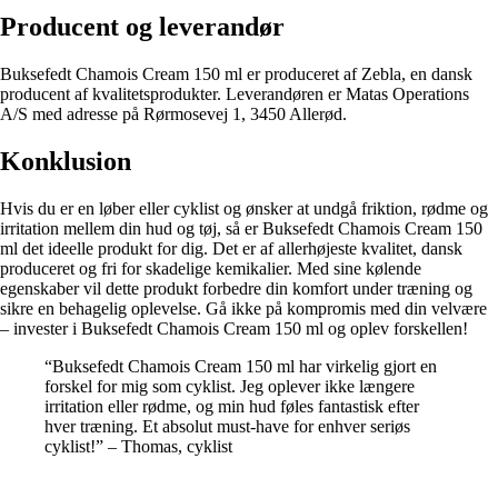
Producent og leverandør
Buksefedt Chamois Cream 150 ml er produceret af Zebla, en dansk
producent af kvalitetsprodukter. Leverandøren er Matas Operations
A/S med adresse på Rørmosevej 1, 3450 Allerød.
Konklusion
Hvis du er en løber eller cyklist og ønsker at undgå friktion, rødme og
irritation mellem din hud og tøj, så er Buksefedt Chamois Cream 150
ml det ideelle produkt for dig. Det er af allerhøjeste kvalitet, dansk
produceret og fri for skadelige kemikalier. Med sine kølende
egenskaber vil dette produkt forbedre din komfort under træning og
sikre en behagelig oplevelse. Gå ikke på kompromis med din velvære
– invester i Buksefedt Chamois Cream 150 ml og oplev forskellen!
“Buksefedt Chamois Cream 150 ml har virkelig gjort en
forskel for mig som cyklist. Jeg oplever ikke længere
irritation eller rødme, og min hud føles fantastisk efter
hver træning. Et absolut must-have for enhver seriøs
cyklist!” – Thomas, cyklist