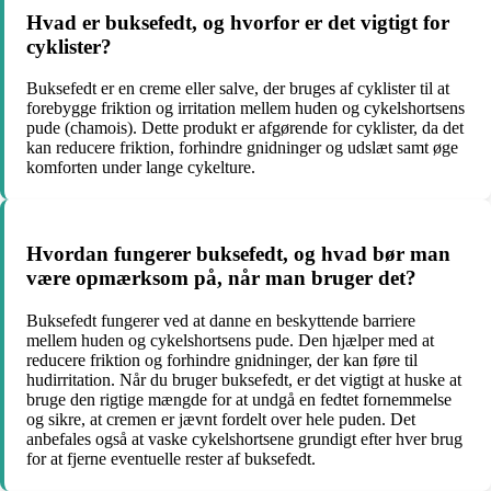
Hvad er buksefedt, og hvorfor er det vigtigt for
cyklister?
Buksefedt er en creme eller salve, der bruges af cyklister til at
forebygge friktion og irritation mellem huden og cykelshortsens
pude (chamois). Dette produkt er afgørende for cyklister, da det
kan reducere friktion, forhindre gnidninger og udslæt samt øge
komforten under lange cykelture.
Hvordan fungerer buksefedt, og hvad bør man
være opmærksom på, når man bruger det?
Buksefedt fungerer ved at danne en beskyttende barriere
mellem huden og cykelshortsens pude. Den hjælper med at
reducere friktion og forhindre gnidninger, der kan føre til
hudirritation. Når du bruger buksefedt, er det vigtigt at huske at
bruge den rigtige mængde for at undgå en fedtet fornemmelse
og sikre, at cremen er jævnt fordelt over hele puden. Det
anbefales også at vaske cykelshortsene grundigt efter hver brug
for at fjerne eventuelle rester af buksefedt.