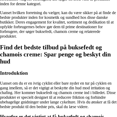
inden for denne kategori.
Uanset hvilken forretning du vælger, kan du være sikker på at finde de
bedste produkter inden for kosmetik og sundhed hos disse danske
butikker. Deres engagement for kvalitet, sortiment og dedikation til at
opfylde forbrugernes behov gør dem til prime destinationer for
forbrugere, der søger buksefedt, chamois creme og relaterede
produkter.
Find det bedste tilbud på buksefedt og
chamois creme: Spar penge og beskyt din
hud
Introduktion
Uanset om du er en ivrig cyklist eller bare nyder en tur på cyklen en
gang imellem, så er det vigtigt at beskytte din hud mod irritation og
chafing. Her kommer buksefedt og chamois creme ind i billedet. Disse
produkter er specielt designet til at reducere friktion og forhindre
ubehagelige gnidninger under lange cykelture. Hvis du ønsker at få det
bedste produkt til den bedste pris, skal du læse videre.
Hvorfor er det vigtigt at få buksefedt og chamois