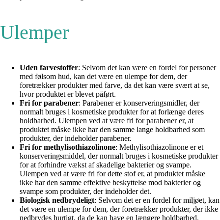
Ulemper
Uden farvestoffer
: Selvom det kan være en fordel for personer
med følsom hud, kan det være en ulempe for dem, der
foretrækker produkter med farve, da det kan være svært at se,
hvor produktet er blevet påført.
Fri for parabener
: Parabener er konserveringsmidler, der
normalt bruges i kosmetiske produkter for at forlænge deres
holdbarhed. Ulempen ved at være fri for parabener er, at
produktet måske ikke har den samme lange holdbarhed som
produkter, der indeholder parabener.
Fri for methylisothiazolinone
: Methylisothiazolinone er et
konserveringsmiddel, der normalt bruges i kosmetiske produkter
for at forhindre vækst af skadelige bakterier og svampe.
Ulempen ved at være fri for dette stof er, at produktet måske
ikke har den samme effektive beskyttelse mod bakterier og
svampe som produkter, der indeholder det.
Biologisk nedbrydeligt
: Selvom det er en fordel for miljøet, kan
det være en ulempe for dem, der foretrækker produkter, der ikke
nedbrydes hurtigt, da de kan have en længere holdbarhed.