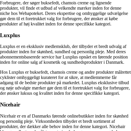
Forbrugere, der søger buksefedt, chamois creme og lignende
produkter, vil finde et udbud af velkendte mærker inden for denne
niche hos Webapoteket. Deres ekspertise og omhyggelige udvælgelse
gør dem til et foretrukket valg for forbrugere, der ønsker at købe
produkter af høj kvalitet inden for denne specifikke kategori.
Luxplus
Luxplus er en eksklusiv medlemsklub, der tilbyder et bredt udvalg af
produkter inden for skønhed, sundhed og personlig pleje. Med deres
abonnementsbaserede service har Luxplus opnået en førende position
inden for online salg af kosmetik og sundhedsprodukter i Danmark.
Hos Luxplus er buksefedt, chamois creme og andre produkter målrettet
cyklister omhyggeligt kurateret for at sikre, at medlemmerne får
adgang til de bedste produkter på markedet. Luxplus eksklusive tilbud
og nøje udvalgte mærker gør dem til et foretrukket valg for forbrugere,
der ønsker luksus og kvalitet inden for denne specifikke kategori.
Nicehair
Nicehair er en af Danmarks førende onlinebutikker inden for skønhed
og personlig pleje. Virksomheden tilbyder et bredt sortiment af
produkter, der dækker alle behov inden for denne kategori. Nicehair