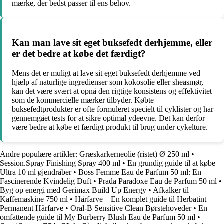
mærke, der bedst passer til ens behov.
Kan man lave sit eget buksefedt derhjemme, eller
er det bedre at købe det færdigt?
Mens det er muligt at lave sit eget buksefedt derhjemme ved
hjælp af naturlige ingredienser som kokosolie eller sheasmør,
kan det være svært at opnå den rigtige konsistens og effektivitet
som de kommercielle mærker tilbyder. Købte
buksefedtprodukter er ofte formuleret specielt til cyklister og har
gennemgået tests for at sikre optimal ydeevne. Det kan derfor
være bedre at købe et færdigt produkt til brug under cykelture.
Andre populære artikler:
Græskarkerneolie (ristet) Ø 250 ml
•
Session.Spray Finishing Spray 400 ml
•
En grundig guide til at købe
Ultra 10 ml øjendråber
•
Boss Femme Eau de Parfum 50 ml: En
Fascinerende Kvindelig Duft
•
Prada Paradoxe Eau de Parfum 50 ml
•
Byg op energi med Gerimax Build Up Energy
•
Afkalker til
Kaffemaskine 750 ml
•
Hårfarve – En komplet guide til Herbatint
Permanent Hårfarve
•
Oral-B Sensitive Clean Børstehoveder
•
En
omfattende guide til My Burberry Blush Eau de Parfum 50 ml
•