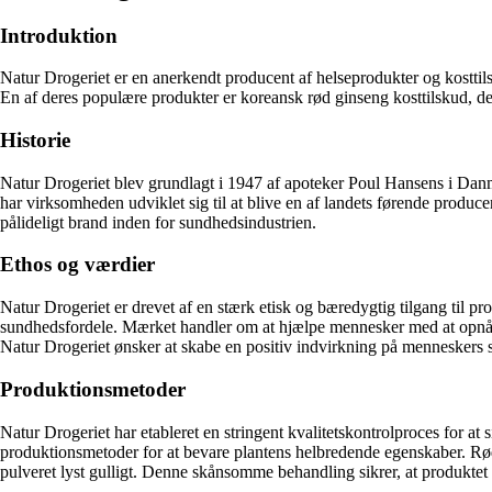
Introduktion
Natur Drogeriet er en anerkendt producent af helseprodukter og kosttil
En af deres populære produkter er koreansk rød ginseng kosttilskud, de
Historie
Natur Drogeriet blev grundlagt i 1947 af apoteker Poul Hansens i Danma
har virksomheden udviklet sig til at blive en af landets førende producent
pålideligt brand inden for sundhedsindustrien.
Ethos og værdier
Natur Drogeriet er drevet af en stærk etisk og bæredygtig tilgang til pr
sundhedsfordele. Mærket handler om at hjælpe mennesker med at opnå et be
Natur Drogeriet ønsker at skabe en positiv indvirkning på menneskers s
Produktionsmetoder
Natur Drogeriet har etableret en stringent kvalitetskontrolproces for at 
produktionsmetoder for at bevare plantens helbredende egenskaber. Rødde
pulveret lyst gulligt. Denne skånsomme behandling sikrer, at produktet