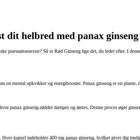
t dit helbred med panax ginseng
siske præstationsevne? Så er Rød Ginseng lige det, du leder efter. I den
m en mental opkvikker og energibooster. Panax ginseng er en plante, der
vor panax ginseng-rødder dampes og tørres. Denne proces øger ginsenos
 Hver kapsel indeholder 400 mg panax ginseng, hvilket giver dig mulighe