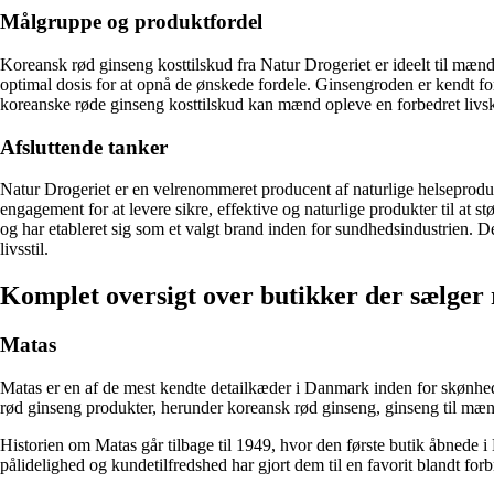
Målgruppe og produktfordel
Koreansk rød ginseng kosttilskud fra Natur Drogeriet er ideelt til mæn
optimal dosis for at opnå de ønskede fordele. Ginsengroden er kendt fo
koreanske røde ginseng kosttilskud kan mænd opleve en forbedret livskv
Afsluttende tanker
Natur Drogeriet er en velrenommeret producent af naturlige helseproduk
engagement for at levere sikre, effektive og naturlige produkter til a
og har etableret sig som et valgt brand inden for sundhedsindustrien. D
livsstil.
Komplet oversigt over butikker der sælger
Matas
Matas er en af de mest kendte detailkæder i Danmark inden for skønhed 
rød ginseng produkter, herunder koreansk rød ginseng, ginseng til mæ
Historien om Matas går tilbage til 1949, hvor den første butik åbnede i
pålidelighed og kundetilfredshed har gjort dem til en favorit blandt for