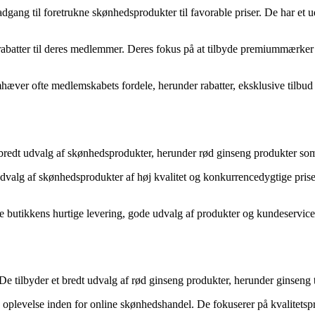
gang til foretrukne skønhedsprodukter til favorable priser. De har et 
abatter til deres medlemmer. Deres fokus på at tilbyde premiummærker t
ver ofte medlemskabets fordele, herunder rabatter, eksklusive tilbud o
 bredt udvalg af skønhedsprodukter, herunder rød ginseng produkter so
dvalg af skønhedsprodukter af høj kvalitet og konkurrencedygtige priser
te butikkens hurtige levering, gode udvalg af produkter og kundeservice
 De tilbyder et bredt udvalg af rød ginseng produkter, herunder ginseng
oplevelse inden for online skønhedshandel. De fokuserer på kvalitetsp