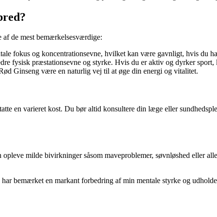
bred?
le af de mest bemærkelsesværdige:
le fokus og koncentrationsevne, hvilket kan være gavnligt, hvis du har
edre fysisk præstationsevne og styrke. Hvis du er aktiv og dyrker spor
ød Ginseng være en naturlig vej til at øge din energi og vitalitet.
atte en varieret kost. Du bør altid konsultere din læge eller sundhedsplej
pleve milde bivirkninger såsom maveproblemer, søvnløshed eller allergi
g har bemærket en markant forbedring af min mentale styrke og udholden