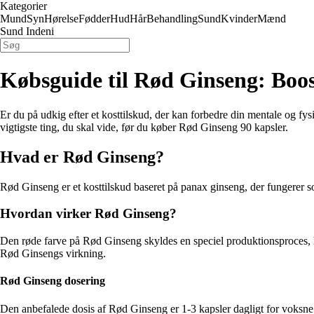
Kategorier
Mund
Syn
Hørelse
Fødder
Hud
Hår
Behandling
Sund
Kvinder
Mænd
Sund Indeni
Købsguide til Rød Ginseng: Boos
Er du på udkig efter et kosttilskud, der kan forbedre din mentale og fy
vigtigste ting, du skal vide, før du køber Rød Ginseng 90 kapsler.
Hvad er Rød Ginseng?
Rød Ginseng er et kosttilskud baseret på panax ginseng, der fungerer so
Hvordan virker Rød Ginseng?
Den røde farve på Rød Ginseng skyldes en speciel produktionsproces, h
Rød Ginsengs virkning.
Rød Ginseng dosering
Den anbefalede dosis af Rød Ginseng er 1-3 kapsler dagligt for voksne.