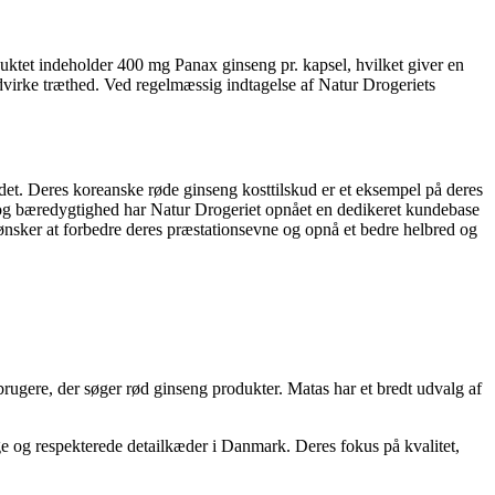
duktet indeholder 400 mg Panax ginseng pr. kapsel, hvilket giver en
odvirke træthed. Ved regelmæssig indtagelse af Natur Drogeriets
det. Deres koreanske røde ginseng kosttilskud er et eksempel på deres
ik og bæredygtighed har Natur Drogeriet opnået en dedikeret kundebase
 ønsker at forbedre deres præstationsevne og opnå et bedre helbred og
rugere, der søger rød ginseng produkter. Matas har et bredt udvalg af
ge og respekterede detailkæder i Danmark. Deres fokus på kvalitet,