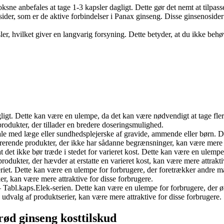
oksne anbefales at tage 1-3 kapsler dagligt. Dette gør det nemt at tilpas
ider, som er de aktive forbindelser i Panax ginseng. Disse ginsenoside
ler, hvilket giver en langvarig forsyning. Dette betyder, at du ikke beh
gligt. Dette kan være en ulempe, da det kan være nødvendigt at tage fle
rodukter, der tillader en bredere doseringsmulighed.
tale med læge eller sundhedsplejerske af gravide, ammende eller børn.
rerende produkter, der ikke har sådanne begrænsninger, kan være mere 
at det ikke bør træde i stedet for varieret kost. Dette kan være en ulemp
produkter, der hævder at erstatte en varieret kost, kan være mere attrak
riet. Dette kan være en ulempe for forbrugere, der foretrækker andre m
r, kan være mere attraktive for disse forbrugere.
 Tabl.kaps.Elek-serien. Dette kan være en ulempe for forbrugere, der ø
 udvalg af produktserier, kan være mere attraktive for disse forbrugere.
ød ginseng kosttilskud