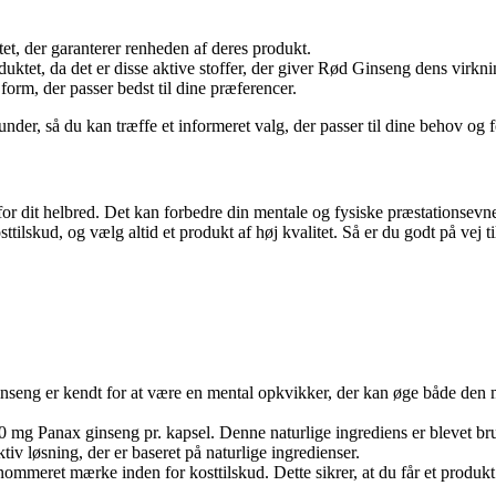
tet, der garanterer renheden af deres produkt.
uktet, da det er disse aktive stoffer, der giver Rød Ginseng dens virkni
orm, der passer bedst til dine præferencer.
kunder, så du kan træffe et informeret valg, der passer til dine behov og 
 dit helbred. Det kan forbedre din mentale og fysiske præstationsevne, ø
sttilskud, og vælg altid et produkt af høj kvalitet. Så er du godt på vej
nseng er kendt for at være en mental opkvikker, der kan øge både den me
mg Panax ginseng pr. kapsel. Denne naturlige ingrediens er blevet brugt
iv løsning, der er baseret på naturlige ingredienser.
nommeret mærke inden for kosttilskud. Dette sikrer, at du får et produkt af