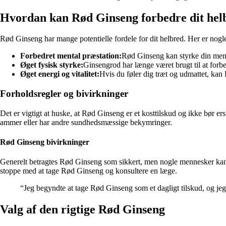
Hvordan kan Rød Ginseng forbedre dit hel
Rød Ginseng har mange potentielle fordele for dit helbred. Her er nog
Forbedret mental præstation:
Rød Ginseng kan styrke din menta
Øget fysisk styrke:
Ginsengrod har længe været brugt til at forb
Øget energi og vitalitet:
Hvis du føler dig træt og udmattet, kan R
Forholdsregler og bivirkninger
Det er vigtigt at huske, at Rød Ginseng er et kosttilskud og ikke bør erst
ammer eller har andre sundhedsmæssige bekymringer.
Rød Ginseng bivirkninger
Generelt betragtes Rød Ginseng som sikkert, men nogle mennesker kan o
stoppe med at tage Rød Ginseng og konsultere en læge.
“Jeg begyndte at tage Rød Ginseng som et dagligt tilskud, og je
Valg af den rigtige Rød Ginseng