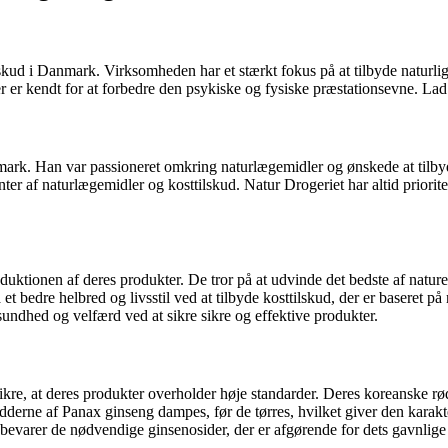
skud i Danmark. Virksomheden har et stærkt fokus på at tilbyde naturlig
r er kendt for at forbedre den psykiske og fysiske præstationsevne. Lad
rk. Han var passioneret omkring naturlægemidler og ønskede at tilbyde 
er af naturlægemidler og kosttilskud. Natur Drogeriet har altid prioritere
oduktionen af deres produkter. De tror på at udvinde det bedste af nature
dre helbred og livsstil ved at tilbyde kosttilskud, der er baseret på na
undhed og velfærd ved at sikre sikre og effektive produkter.
sikre, at deres produkter overholder høje standarder. Deres koreanske rød
rne af Panax ginseng dampes, før de tørres, hvilket giver den karakteri
 bevarer de nødvendige ginsenosider, der er afgørende for dets gavnlige