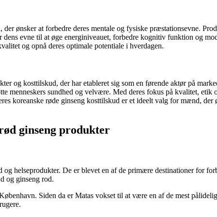
d, der ønsker at forbedre deres mentale og fysiske præstationsevne. Pro
r dens evne til at øge energiniveauet, forbedre kognitiv funktion og m
alitet og opnå deres optimale potentiale i hverdagen.
ter og kosttilskud, der har etableret sig som en førende aktør på marke
t støtte menneskers sundhed og velvære. Med deres fokus på kvalitet, et
eres koreanske røde ginseng kosttilskud er et ideelt valg for mænd, der
 rød ginseng produkter
og helseprodukter. De er blevet en af de primære destinationer for forb
nd og ginseng rod.
 København. Siden da er Matas vokset til at være en af de mest pålideli
brugere.