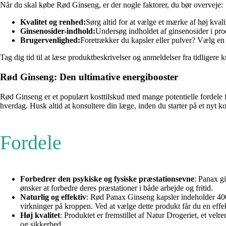
Når du skal købe Rød Ginseng, er der nogle faktorer, du bør overveje:
Kvalitet og renhed:
Sørg altid for at vælge et mærke af høj kvali
Ginsenosider-indhold:
Undersøg indholdet af ginsenosider i prod
Brugervenlighed:
Foretrækker du kapsler eller pulver? Vælg en f
Tag dig tid til at læse produktbeskrivelser og anmeldelser fra tidligere 
Rød Ginseng: Den ultimative energibooster
Rød Ginseng er et populært kosttilskud med mange potentielle fordele for
hverdag. Husk altid at konsultere din læge, inden du starter på et nyt ko
Fordele
Forbedrer den psykiske og fysiske præstationsevne
: Panax gi
ønsker at forbedre deres præstationer i både arbejde og fritid.
Naturlig og effektiv
: Rød Panax Ginseng kapsler indeholder 400 
virkninger på kroppen. Ved at vælge dette produkt får du en effekt
Høj kvalitet
: Produktet er fremstillet af Natur Drogeriet, et velre
og sikkerhed.