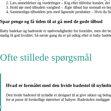
Læs anmeldelser og vurderinger – Kig efter tilfredse kunder, der h
Hold øje med tilbudets varighed – Ægte tilbud har normalt en begr
Sammenlign tilbuddets pris med lignende produkter – Hvis du finde
Spar penge og få tiden til at gå med de gode tilbud
Baby badekar og badestole er nødvendigheder for forældre, men det bet
stadig få god kvalitet. Så næste gang du er på udkig efter et baby badek
Ofte stillede spørgsmål
Hvad er formålet med den hvide badestol til nyfødt
Den hvide badestol til nyfødte er designet til at give sikker og be
for at passe til forskellige størrelser af babyer. Badestolen muligg