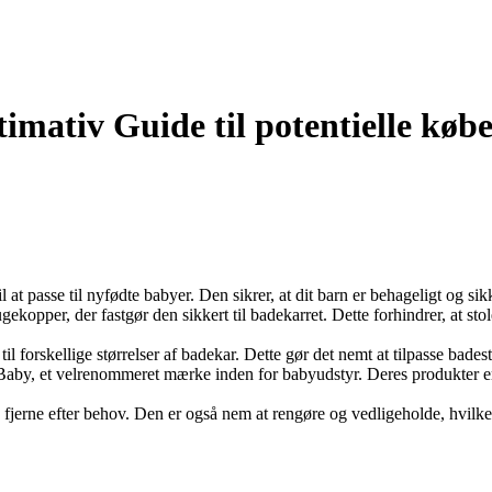
timativ Guide til potentielle køb
l at passe til nyfødte babyer. Den sikrer, at dit barn er behageligt og si
gekopper, der fastgør den sikkert til badekarret. Dette forhindrer, at sto
til forskellige størrelser af badekar. Dette gør det nemt at tilpasse bade
 Baby, et velrenommeret mærke inden for babyudstyr. Deres produkter er k
og fjerne efter behov. Den er også nem at rengøre og vedligeholde, hvilket