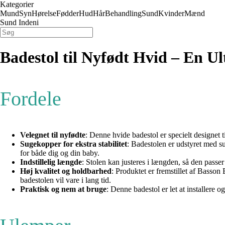
Kategorier
Mund
Syn
Hørelse
Fødder
Hud
Hår
Behandling
Sund
Kvinder
Mænd
Sund Indeni
Badestol til Nyfødt Hvid – En Ul
Fordele
Velegnet til nyfødte
: Denne hvide badestol er specielt designet ti
Sugekopper for ekstra stabilitet
: Badestolen er udstyret med su
for både dig og din baby.
Indstillelig længde
: Stolen kan justeres i længden, så den passer 
Høj kvalitet og holdbarhed
: Produktet er fremstillet af Basson
badestolen vil vare i lang tid.
Praktisk og nem at bruge
: Denne badestol er let at installere 