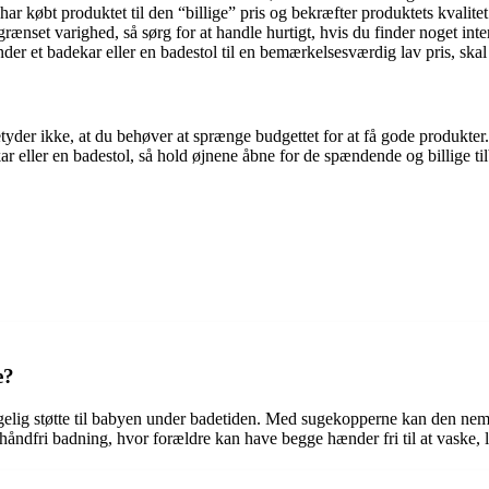
ar købt produktet til den “billige” pris og bekræfter produktets kvalitet
ænset varighed, så sørg for at handle hurtigt, hvis du finder noget inte
r et badekar eller en badestol til en bemærkelsesværdig lav pris, skal d
yder ikke, at du behøver at sprænge budgettet for at få gode produkte
ar eller en badestol, så hold øjnene åbne for de spændende og billige ti
e?
hagelig støtte til babyen under badetiden. Med sugekopperne kan den nemt
ør håndfri badning, hvor forældre kan have begge hænder fri til at vaske,