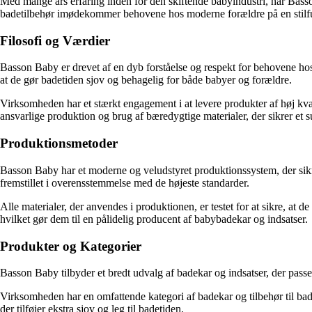
Med mange års erfaring inden for den skiftende babyindustri, har Basso
badetilbehør imødekommer behovene hos moderne forældre på en stilfu
Filosofi og Værdier
Basson Baby er drevet af en dyb forståelse og respekt for behovene hos
at de gør badetiden sjov og behagelig for både babyer og forældre.
Virksomheden har et stærkt engagement i at levere produkter af høj kvali
ansvarlige produktion og brug af bæredygtige materialer, der sikrer et s
Produktionsmetoder
Basson Baby har et moderne og veludstyret produktionssystem, der sikrer 
fremstillet i overensstemmelse med de højeste standarder.
Alle materialer, der anvendes i produktionen, er testet for at sikre, at 
hvilket gør dem til en pålidelig producent af babybadekar og indsatser.
Produkter og Kategorier
Basson Baby tilbyder et bredt udvalg af badekar og indsatser, der passe
Virksomheden har en omfattende kategori af badekar og tilbehør til badet
der tilføjer ekstra sjov og leg til badetiden.