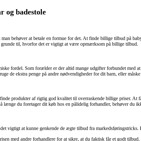
r og badestole
t man behøver at betale en formue for det. At finde billige tilbud på ba
e grunde til, hvorfor det er vigtigt at være opmærksom på billige tilbud.
nomiske fordel. Som forælder er der altid mange udgifter forbundet med
bruge de ekstra penge på andre nødvendigheder for dit barn, eller måske 
inde produkter af rigtig god kvalitet til overraskende billige priser. At 
. Så længe du foretager dit køb hos en pålidelig forhandler, behøver du
det vigtigt at kunne genkende de ægte tilbud fra markedsføringstricks. He
 med andre forhandlere for at sikre, at du faktisk får et godt tilbud.