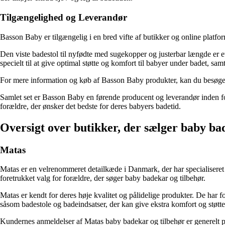
Tilgængelighed og Leverandør
Basson Baby er tilgængelig i en bred vifte af butikker og online platfor
Den viste badestol til nyfødte med sugekopper og justerbar længde er 
specielt til at give optimal støtte og komfort til babyer under badet, sa
For mere information og køb af Basson Baby produkter, kan du besøge 
Samlet set er Basson Baby en førende producent og leverandør inden for 
forældre, der ønsker det bedste for deres babyers badetid.
Oversigt over butikker, der sælger baby ba
Matas
Matas er en velrenommeret detailkæde i Danmark, der har specialiseret s
foretrukket valg for forældre, der søger baby badekar og tilbehør.
Matas er kendt for deres høje kvalitet og pålidelige produkter. De har f
såsom badestole og badeindsatser, der kan give ekstra komfort og støtte
Kundernes anmeldelser af Matas baby badekar og tilbehør er generelt pos