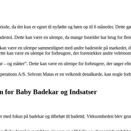
iode, da det kun er egnet til nyfødte og børn op til 6 måneder. Dette g
estol. Dette kan være en ulempe, da mange forældre har brug for flere ba
 kan være en ulempe sammenlignet med andre badestole på markedet, der t
te kan være en ulempe for forbrugere, der foretrækker andre velreno
 – og måtter”. Dette kan være en ulempe for forbrugere, der søger efter
perations A/S. Selvom Matas er en velkendt detailkæde, kan nogle forbr
n for Baby Badekar og Indsatser
med fokus på badekar og tilbehør til badetid. Virksomheden blev grund