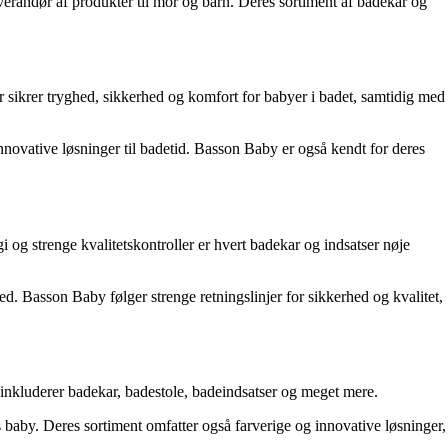
verandør af produkter til mor og barn. Deres sortiment af badekar og
 sikrer tryghed, sikkerhed og komfort for babyer i badet, samtidig med
innovative løsninger til badetid. Basson Baby er også kendt for deres
 og strenge kvalitetskontroller er hvert badekar og indsatser nøje
bred. Basson Baby følger strenge retningslinjer for sikkerhed og kvalitet,
 inkluderer badekar, badestole, badeindsatser og meget mere.
s baby. Deres sortiment omfatter også farverige og innovative løsninger,