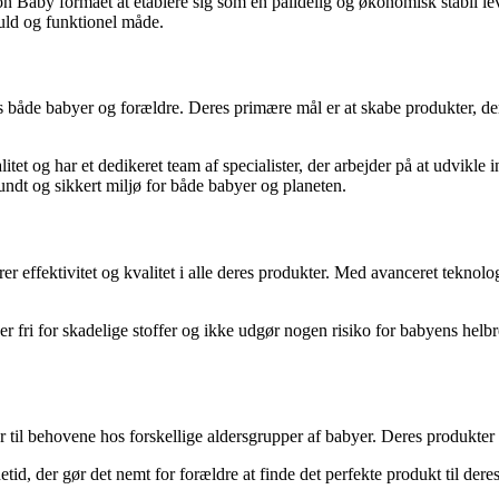
n Baby formået at etablere sig som en pålidelig og økonomisk stabil le
ld og funktionel måde.
 både babyer og forældre. Deres primære mål er at skabe produkter, der
tet og har et dedikeret team af specialister, der arbejder på at udvikle 
undt og sikkert miljø for både babyer og planeten.
effektivitet og kvalitet i alle deres produkter. Med avanceret teknologi
de er fri for skadelige stoffer og ikke udgør nogen risiko for babyens hel
r til behovene hos forskellige aldersgrupper af babyer. Deres produkter
id, der gør det nemt for forældre at finde det perfekte produkt til dere