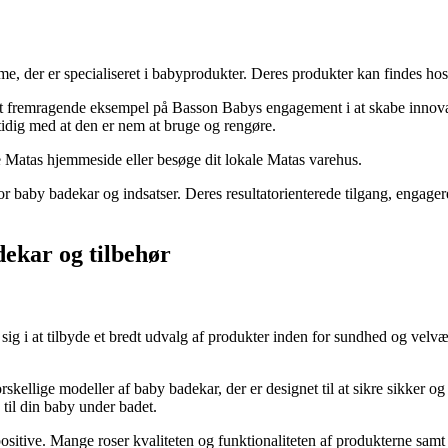
me, der er specialiseret i babyprodukter. Deres produkter kan findes hos
et fremragende eksempel på Basson Babys engagement i at skabe innovati
mtidig med at den er nem at bruge og rengøre.
Matas hjemmeside eller besøge dit lokale Matas varehus.
baby badekar og indsatser. Deres resultatorienterede tilgang, engagered
dekar og tilbehør
ig i at tilbyde et bredt udvalg af produkter inden for sundhed og velvæ
orskellige modeller af baby badekar, der er designet til at sikre sikker 
 til din baby under badet.
itive. Mange roser kvaliteten og funktionaliteten af produkterne samt M