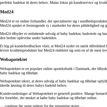
perfekte badekar til deres behov. Matas fokus på kundeservice og kvalite
Med24
Med24 er en online forhandler, der specialiserer sig i sundhedsprodukter
Med24 opnået et fremragende ry i markedet for deres pålidelighed og 
Med24 tilbyder et omfattende udvalg af baby badekar, badestole og bad
den bedste oplevelse under badetiden.
Et kig på kundefeedbacken viser, at Med24 nyder en stærk tilfredshed b
levere kvalitetsprodukter har Med24 etableret sig som en af de mest tro
Webapotektet
Webapotektet er en populær online apoteksbutik i Danmark, der tilbyder
baby badekar og tilbehør.
Webapotektet sikrer, at deres udvalg af baby badekar og tilbehør opfyld
ideelle løsning til deres babys badetid behov.
Kundevurderinger af Webapotektet er generelt positive. Mange bemærker
for forældre, der ønsker at købe baby badekar og tilbehør online.
… continue the same pattern for the remaining stores …