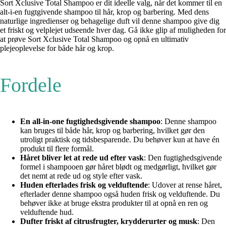
Sort Xclusive Total Shampoo er dit ideelle valg, når det kommer til en
alt-i-en fugtgivende shampoo til hår, krop og barbering. Med dens
naturlige ingredienser og behagelige duft vil denne shampoo give dig
et friskt og velplejet udseende hver dag. Gå ikke glip af muligheden for
at prøve Sort Xclusive Total Shampoo og opnå en ultimativ
plejeoplevelse for både hår og krop.
Fordele
En all-in-one fugtighedsgivende shampoo
: Denne shampoo
kan bruges til både hår, krop og barbering, hvilket gør den
utroligt praktisk og tidsbesparende. Du behøver kun at have én
produkt til flere formål.
Håret bliver let at rede ud efter vask
: Den fugtighedsgivende
formel i shampooen gør håret blødt og medgørligt, hvilket gør
det nemt at rede ud og style efter vask.
Huden efterlades frisk og velduftende
: Udover at rense håret,
efterlader denne shampoo også huden frisk og velduftende. Du
behøver ikke at bruge ekstra produkter til at opnå en ren og
velduftende hud.
Dufter friskt af citrusfrugter, krydderurter og musk
: Den