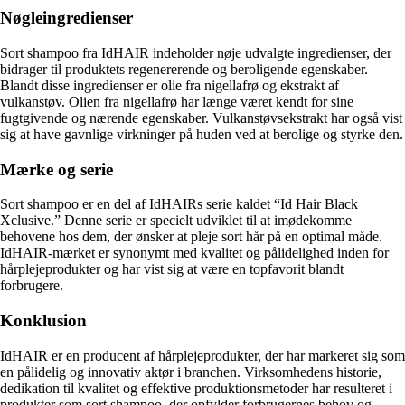
Nøgleingredienser
Sort shampoo fra IdHAIR indeholder nøje udvalgte ingredienser, der
bidrager til produktets regenererende og beroligende egenskaber.
Blandt disse ingredienser er olie fra nigellafrø og ekstrakt af
vulkanstøv. Olien fra nigellafrø har længe været kendt for sine
fugtgivende og nærende egenskaber. Vulkanstøvsekstrakt har også vist
sig at have gavnlige virkninger på huden ved at berolige og styrke den.
Mærke og serie
Sort shampoo er en del af IdHAIRs serie kaldet “Id Hair Black
Xclusive.” Denne serie er specielt udviklet til at imødekomme
behovene hos dem, der ønsker at pleje sort hår på en optimal måde.
IdHAIR-mærket er synonymt med kvalitet og pålidelighed inden for
hårplejeprodukter og har vist sig at være en topfavorit blandt
forbrugere.
Konklusion
IdHAIR er en producent af hårplejeprodukter, der har markeret sig som
en pålidelig og innovativ aktør i branchen. Virksomhedens historie,
dedikation til kvalitet og effektive produktionsmetoder har resulteret i
produkter som sort shampoo, der opfylder forbrugernes behov og