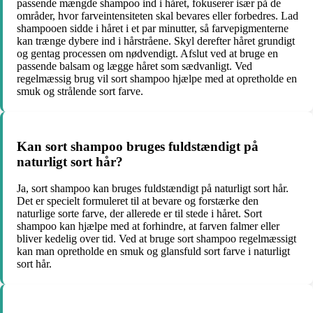
passende mængde shampoo ind i håret, fokuserer især på de
områder, hvor farveintensiteten skal bevares eller forbedres. Lad
shampooen sidde i håret i et par minutter, så farvepigmenterne
kan trænge dybere ind i hårstråene. Skyl derefter håret grundigt
og gentag processen om nødvendigt. Afslut ved at bruge en
passende balsam og lægge håret som sædvanligt. Ved
regelmæssig brug vil sort shampoo hjælpe med at opretholde en
smuk og strålende sort farve.
Kan sort shampoo bruges fuldstændigt på
naturligt sort hår?
Ja, sort shampoo kan bruges fuldstændigt på naturligt sort hår.
Det er specielt formuleret til at bevare og forstærke den
naturlige sorte farve, der allerede er til stede i håret. Sort
shampoo kan hjælpe med at forhindre, at farven falmer eller
bliver kedelig over tid. Ved at bruge sort shampoo regelmæssigt
kan man opretholde en smuk og glansfuld sort farve i naturligt
sort hår.