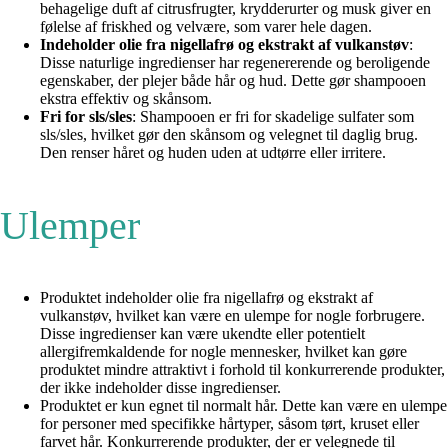
behagelige duft af citrusfrugter, krydderurter og musk giver en
følelse af friskhed og velvære, som varer hele dagen.
Indeholder olie fra nigellafrø og ekstrakt af vulkanstøv
:
Disse naturlige ingredienser har regenererende og beroligende
egenskaber, der plejer både hår og hud. Dette gør shampooen
ekstra effektiv og skånsom.
Fri for sls/sles
: Shampooen er fri for skadelige sulfater som
sls/sles, hvilket gør den skånsom og velegnet til daglig brug.
Den renser håret og huden uden at udtørre eller irritere.
Ulemper
Produktet indeholder olie fra nigellafrø og ekstrakt af
vulkanstøv, hvilket kan være en ulempe for nogle forbrugere.
Disse ingredienser kan være ukendte eller potentielt
allergifremkaldende for nogle mennesker, hvilket kan gøre
produktet mindre attraktivt i forhold til konkurrerende produkter,
der ikke indeholder disse ingredienser.
Produktet er kun egnet til normalt hår. Dette kan være en ulempe
for personer med specifikke hårtyper, såsom tørt, kruset eller
farvet hår. Konkurrerende produkter, der er velegnede til