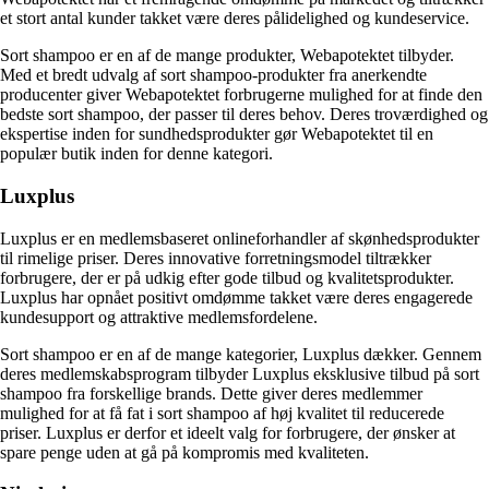
et stort antal kunder takket være deres pålidelighed og kundeservice.
Sort shampoo er en af de mange produkter, Webapotektet tilbyder.
Med et bredt udvalg af sort shampoo-produkter fra anerkendte
producenter giver Webapotektet forbrugerne mulighed for at finde den
bedste sort shampoo, der passer til deres behov. Deres troværdighed og
ekspertise inden for sundhedsprodukter gør Webapotektet til en
populær butik inden for denne kategori.
Luxplus
Luxplus er en medlemsbaseret onlineforhandler af skønhedsprodukter
til rimelige priser. Deres innovative forretningsmodel tiltrækker
forbrugere, der er på udkig efter gode tilbud og kvalitetsprodukter.
Luxplus har opnået positivt omdømme takket være deres engagerede
kundesupport og attraktive medlemsfordelene.
Sort shampoo er en af de mange kategorier, Luxplus dækker. Gennem
deres medlemskabsprogram tilbyder Luxplus eksklusive tilbud på sort
shampoo fra forskellige brands. Dette giver deres medlemmer
mulighed for at få fat i sort shampoo af høj kvalitet til reducerede
priser. Luxplus er derfor et ideelt valg for forbrugere, der ønsker at
spare penge uden at gå på kompromis med kvaliteten.