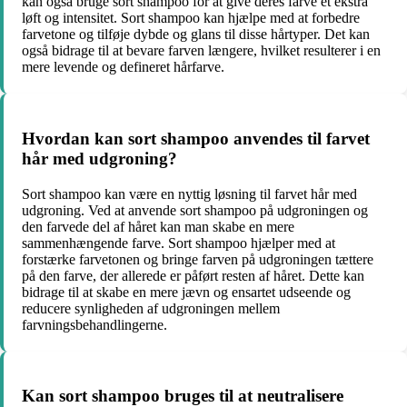
kan også bruge sort shampoo for at give deres farve et ekstra
løft og intensitet. Sort shampoo kan hjælpe med at forbedre
farvetone og tilføje dybde og glans til disse hårtyper. Det kan
også bidrage til at bevare farven længere, hvilket resulterer i en
mere levende og defineret hårfarve.
Hvordan kan sort shampoo anvendes til farvet
hår med udgroning?
Sort shampoo kan være en nyttig løsning til farvet hår med
udgroning. Ved at anvende sort shampoo på udgroningen og
den farvede del af håret kan man skabe en mere
sammenhængende farve. Sort shampoo hjælper med at
forstærke farvetonen og bringe farven på udgroningen tættere
på den farve, der allerede er påført resten af håret. Dette kan
bidrage til at skabe en mere jævn og ensartet udseende og
reducere synligheden af ​​udgroningen mellem
farvningsbehandlingerne.
Kan sort shampoo bruges til at neutralisere