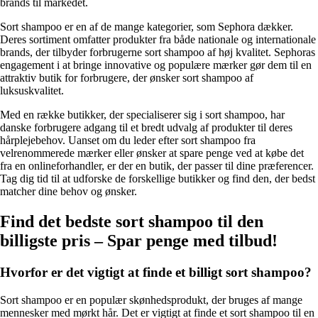
brands til markedet.
Sort shampoo er en af de mange kategorier, som Sephora dækker.
Deres sortiment omfatter produkter fra både nationale og internationale
brands, der tilbyder forbrugerne sort shampoo af høj kvalitet. Sephoras
engagement i at bringe innovative og populære mærker gør dem til en
attraktiv butik for forbrugere, der ønsker sort shampoo af
luksuskvalitet.
Med en række butikker, der specialiserer sig i sort shampoo, har
danske forbrugere adgang til et bredt udvalg af produkter til deres
hårplejebehov. Uanset om du leder efter sort shampoo fra
velrenommerede mærker eller ønsker at spare penge ved at købe det
fra en onlineforhandler, er der en butik, der passer til dine præferencer.
Tag dig tid til at udforske de forskellige butikker og find den, der bedst
matcher dine behov og ønsker.
Find det bedste sort shampoo til den
billigste pris – Spar penge med tilbud!
Hvorfor er det vigtigt at finde et billigt sort shampoo?
Sort shampoo er en populær skønhedsprodukt, der bruges af mange
mennesker med mørkt hår. Det er vigtigt at finde et sort shampoo til en