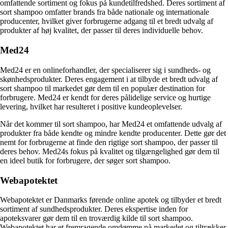
omfattende sortiment og fokus på kundetilfredshed. Deres sortiment af
sort shampoo omfatter brands fra både nationale og internationale
producenter, hvilket giver forbrugerne adgang til et bredt udvalg af
produkter af høj kvalitet, der passer til deres individuelle behov.
Med24
Med24 er en onlineforhandler, der specialiserer sig i sundheds- og
skønhedsprodukter. Deres engagement i at tilbyde et bredt udvalg af
sort shampoo til markedet gør dem til en populær destination for
forbrugere. Med24 er kendt for deres pålidelige service og hurtige
levering, hvilket har resulteret i positive kundeoplevelser.
Når det kommer til sort shampoo, har Med24 et omfattende udvalg af
produkter fra både kendte og mindre kendte producenter. Dette gør det
nemt for forbrugerne at finde den rigtige sort shampoo, der passer til
deres behov. Med24s fokus på kvalitet og tilgængelighed gør dem til
en ideel butik for forbrugere, der søger sort shampoo.
Webapotektet
Webapotektet er Danmarks førende online apotek og tilbyder et bredt
sortiment af sundhedsprodukter. Deres ekspertise inden for
apoteksvarer gør dem til en troværdig kilde til sort shampoo.
Webapotektet har et fremragende omdømme på markedet og tiltrækker