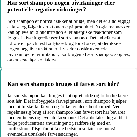
Har sort shampoo nogen bivirkninger eller
potentielle negative virkninger?
Sort shampoo er normalt sikker at bruge, men det er altid vigtigt
at læse og følge instruktionerne på produktet. Nogle mennesker
kan opleve mild hudirritation eller allergiske reaktioner som
følge af visse ingredienser i sort shampoo. Det anbefales at
udføre en patch test før første brug for at sikre, at der ikke er
nogen negative reaktioner. Hvis der opstår uventede
bivirkninger eller irritation, bør brugen af ​​sort shampoo stoppes,
og en læge bør kontaktes.
Kan sort shampoo bruges til farvet sort hår?
Ja, sort shampoo kan bruges til at opretholde og forbedre farvet
sort hår. Det indbyggede farvepigment i sort shampoo hjælper
med at forstærke farven og forlænge dens holdbarhed. Ved
regelmæssig brug af sort shampoo kan farvet sort hår bevares
med en intens og levende farvetone. Det anbefales dog altid at
følge producentens anvisninger og rådføre sig med en
professionel frisør for at få de bedste resultater og undgå
eventuelle uønskede farveændringer.