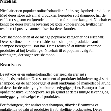
Nicehair
Nicehair er en populær onlineforhandler af hår- og skønhedsprodukter.
Med deres store udvalg af produkter, herunder sort shampoo, har de
etableret sig som en førende butik inden for denne kategori. Nicehair er
kendt for deres hurtige levering og gode kundeservice, hvilket har
resulteret i positive anmeldelser fra deres kunder.
Sort shampoo er en af de mange populære kategorier hos Nicehair.
Deres sortiment inkluderer både sorte shampoo-produkter samt
shampoo beregnet til sort hår. Deres fokus på at tilbyde varierede
produkter af høj kvalitet gør Nicehair til et populært valg for
forbrugere, der søger sort shampoo.
Beautycos
Beautycos er en onlineforhandler, der specialiserer sig i
skønhedsprodukter. Deres sortiment af produkter inkluderer også sort
shampoo, og de har opbygget et godt omdømme på markedet på grund
af deres brede udvalg og konkurrencedygtige priser. Beautycos har
opnået positive kundeoplevelser på grund af deres hurtige levering og
omhyggelige udvælgelse af produkter.
For forbrugere, der ønsker sort shampoo, tilbyder Beautycos et
omfattende udvalg af produkter fra forskellige producenter. Deres