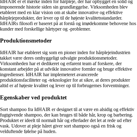
IdHAIR er et mærke inden for hårpleje, der har opbygget en solid og
imponerende historie siden sin grundlæggelse. Virksomheden blev
etableret med en klar vision om at skabe innovative og effektive
hårplejeprodukter, der lever op til de højeste kvalitetsstandarder.
IdHAIRs filosofi er baseret på at forstå og imødekomme behovene hos
kunder med forskellige hårtyper og -problemer.
Produktionsmetoder
IdHAIR har etableret sig som en pioner inden for hårplejeindustrien
takket være deres omhyggeligt udvalgte produktionsmetoder.
Virksomheden har et dedikeret og erfarent team af forskere, der
konstant arbejder på at udvikle innovative formler og bruge effektive
ingredienser. IdHAIR har implemeteret avancerede
produktionsfaciliteter og -teknologier for at sikre, at deres produkter
altid er af højeste kvalitet og lever op til forbrugernes forventninger.
Egenskaber ved produktet
Sort shampoo fra IdHAIR er designet til at være en alsidig og effektiv
fugtgivende shampoo, der kan bruges til både hår, krop og barbering.
Produktet er ideelt til normalt hår og efterlader det let at rede ud efter
vask. Udover at pleje håret giver sort shampoo også en frisk og
velduftende følelse på huden.