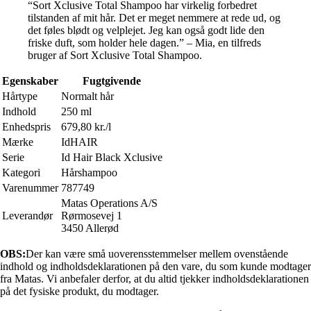
“Sort Xclusive Total Shampoo har virkelig forbedret
tilstanden af mit hår. Det er meget nemmere at rede ud, og
det føles blødt og velplejet. Jeg kan også godt lide den
friske duft, som holder hele dagen.” – Mia, en tilfreds
bruger af Sort Xclusive Total Shampoo.
Egenskaber
Fugtgivende
Hårtype
Normalt hår
Indhold
250 ml
Enhedspris
679,80 kr./l
Mærke
IdHAIR
Serie
Id Hair Black Xclusive
Kategori
Hårshampoo
Varenummer
787749
Matas Operations A/S
Leverandør
Rørmosevej 1
3450 Allerød
OBS:
Der kan være små uoverensstemmelser mellem ovenstående
indhold og indholdsdeklarationen på den vare, du som kunde modtager
fra Matas. Vi anbefaler derfor, at du altid tjekker indholdsdeklarationen
på det fysiske produkt, du modtager.