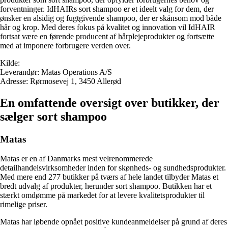
forventninger. IdHAIRs sort shampoo er et ideelt valg for dem, der
ønsker en alsidig og fugtgivende shampoo, der er skånsom mod både
hår og krop. Med deres fokus på kvalitet og innovation vil IdHAIR
fortsat være en førende producent af hårplejeprodukter og fortsætte
med at imponere forbrugere verden over.
Kilde:
Leverandør: Matas Operations A/S
Adresse: Rørmosevej 1, 3450 Allerød
En omfattende oversigt over butikker, der
sælger sort shampoo
Matas
Matas er en af Danmarks mest velrenommerede
detailhandelsvirksomheder inden for skønheds- og sundhedsprodukter.
Med mere end 277 butikker på tværs af hele landet tilbyder Matas et
bredt udvalg af produkter, herunder sort shampoo. Butikken har et
stærkt omdømme på markedet for at levere kvalitetsprodukter til
rimelige priser.
Matas har løbende opnået positive kundeanmeldelser på grund af deres