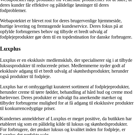
deres kunder får effektive og pålidelige løsninger til deres
fodproblemer.
Webapotektet er blevet rost for deres brugervenlige hjemmeside,
hurtige levering og fremragende kundeservice. Deres fokus på at
opfylde forbrugernes behov og tilbyde et bredt udvalg af
fodplejeprodukter gør dem til en topdestination for danske forbrugere.
Luxplus
Luxplus er en eksklusiv medlemsklub, der specialiserer sig i at tilbyde
luksusprodukter til reducerede priser. Medlemmerne nyder godt af
eksklusiv adgang til et bredt udvalg af skønhedsprodukter, herunder
også produkter til fodpleje.
Luxplus har et omhyggeligt kurateret sortiment af fodplejeprodukter,
herunder creme til tørre fødder, behandling af hård hud og creme mod
hælrevner. Deres produkter er udvalgt fra anerkendte mærker og
tilbyder forbrugerne mulighed for at få adgang til eksklusive produkter
til konkurrencedygtige priser.
Kundernes anmeldelser af Luxplus er meget positive, da butikken har
etableret sig som en pålidelig kilde til luksus og skønhedsprodukter.
For forbrugere, der ønsker luksus og kvalitet inden for fodpleje, er
Luxplus det perfekte valg.