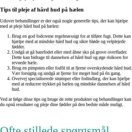
Tips til pleje af hård hud på hælen
Udover behandlinger er der også nogle generelle tips, der kan hjælpe
med at pleje hård hud på hælen:
Brug en god fodcreme regelmæssigt for at tilføre fugt. Dette kan
hjælpe med at mindske hård hud og sikre bløde og velplejede
fødder.
Undgå at gå barefodet eller med åbne sko på grove overflader.
Dette kan bidrage til dannelsen af hård hud og øge risikoen for
revnede hæle.
Brug en pimpsten eller fodfil til at fjerne overskydende hård hud.
Vær forsigtig og undgå at fjerne for meget hud på én gang.
Overvej specialiserede strømper eller fodindlæg, der kan hjælpe
med at reducere trykket på hælen og mindske dannelsen af hård
hud.
Ved at følge disse tips og bruge de rette produkter og behandlinger kan
du opnå resultater og pleje dine fødder på den bedste måde muligt.
Ofte stillede spørgsmål