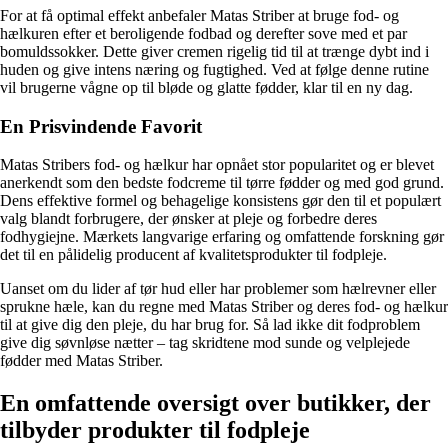
For at få optimal effekt anbefaler Matas Striber at bruge fod- og
hælkuren efter et beroligende fodbad og derefter sove med et par
bomuldssokker. Dette giver cremen rigelig tid til at trænge dybt ind i
huden og give intens næring og fugtighed. Ved at følge denne rutine
vil brugerne vågne op til bløde og glatte fødder, klar til en ny dag.
En Prisvindende Favorit
Matas Stribers fod- og hælkur har opnået stor popularitet og er blevet
anerkendt som den bedste fodcreme til tørre fødder og med god grund.
Dens effektive formel og behagelige konsistens gør den til et populært
valg blandt forbrugere, der ønsker at pleje og forbedre deres
fodhygiejne. Mærkets langvarige erfaring og omfattende forskning gør
det til en pålidelig producent af kvalitetsprodukter til fodpleje.
Uanset om du lider af tør hud eller har problemer som hælrevner eller
sprukne hæle, kan du regne med Matas Striber og deres fod- og hælkur
til at give dig den pleje, du har brug for. Så lad ikke dit fodproblem
give dig søvnløse nætter – tag skridtene mod sunde og velplejede
fødder med Matas Striber.
En omfattende oversigt over butikker, der
tilbyder produkter til fodpleje