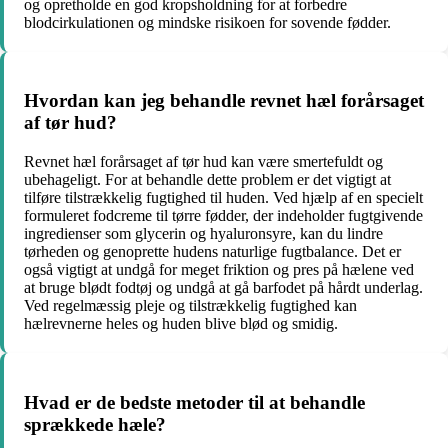
og opretholde en god kropsholdning for at forbedre
blodcirkulationen og mindske risikoen for sovende fødder.
Hvordan kan jeg behandle revnet hæl forårsaget
af tør hud?
Revnet hæl forårsaget af tør hud kan være smertefuldt og
ubehageligt. For at behandle dette problem er det vigtigt at
tilføre tilstrækkelig fugtighed til huden. Ved hjælp af en specielt
formuleret fodcreme til tørre fødder, der indeholder fugtgivende
ingredienser som glycerin og hyaluronsyre, kan du lindre
tørheden og genoprette hudens naturlige fugtbalance. Det er
også vigtigt at undgå for meget friktion og pres på hælene ved
at bruge blødt fodtøj og undgå at gå barfodet på hårdt underlag.
Ved regelmæssig pleje og tilstrækkelig fugtighed kan
hælrevnerne heles og huden blive blød og smidig.
Hvad er de bedste metoder til at behandle
sprækkede hæle?