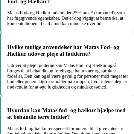
Fod- og Hælkur?
Matas Fod- og Hælkur indeholder 25% urea* (carbamid), som
har fugtgivende egenskaber. Det er dog vigtigt at bemærke, at
koncentrationen af carbamid kan mindske over tid.
Hvilke mulige anvendelser har Matas Fod- og
Hælkur udover pleje af fødderne?
Udover at pleje fødderne kan Matas Fod- og Hælkur også
bruges til at behandle og forebygge hælrevner og sprukne
fodsåler. Den kan også være gavnlig for personer med meget tør
hud eller generelt tørre områder på kroppen, hvor intens pleje er
nødvendig for at øge fugtigheden og mindske tørhed.
Hvordan kan Matas fod- og hælkur hjælpe med
at behandle tørre fødder?
Matas fod- og hælkur er specielt formuleret til at give intensiv
fugtighed og pleje til tørre fødder. Den dybtgående creme