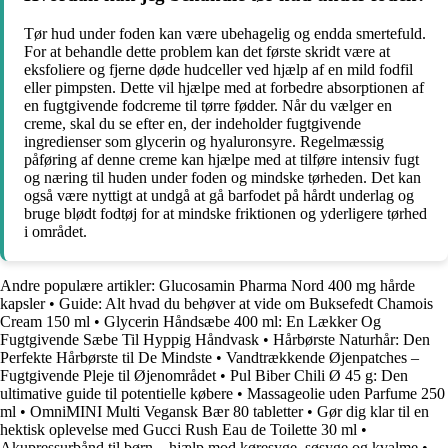
Tør hud under foden kan være ubehagelig og endda smertefuld.
For at behandle dette problem kan det første skridt være at
eksfoliere og fjerne døde hudceller ved hjælp af en mild fodfil
eller pimpsten. Dette vil hjælpe med at forbedre absorptionen af
en fugtgivende fodcreme til tørre fødder. Når du vælger en
creme, skal du se efter en, der indeholder fugtgivende
ingredienser som glycerin og hyaluronsyre. Regelmæssig
påføring af denne creme kan hjælpe med at tilføre intensiv fugt
og næring til huden under foden og mindske tørheden. Det kan
også være nyttigt at undgå at gå barfodet på hårdt underlag og
bruge blødt fodtøj for at mindske friktionen og yderligere tørhed
i området.
Andre populære artikler:
Glucosamin Pharma Nord 400 mg hårde
kapsler
•
Guide: Alt hvad du behøver at vide om Buksefedt Chamois
Cream 150 ml
•
Glycerin Håndsæbe 400 ml: En Lækker Og
Fugtgivende Sæbe Til Hyppig Håndvask
•
Hårbørste Naturhår: Den
Perfekte Hårbørste til De Mindste
•
Vandtrækkende Øjenpatches –
Fugtgivende Pleje til Øjenområdet
•
Pul Biber Chili Ø 45 g: Den
ultimative guide til potentielle købere
•
Massageolie uden Parfume 250
ml
•
OmniMINI Multi Vegansk Bær 80 tabletter
•
Gør dig klar til en
hektisk oplevelse med Gucci Rush Eau de Toilette 30 ml
•
Akupressurbånd til børn – hjælp mod køresyge, søsyge og kvalme
•