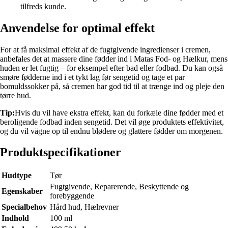
tilfreds kunde.
Anvendelse for optimal effekt
For at få maksimal effekt af de fugtgivende ingredienser i cremen,
anbefales det at massere dine fødder ind i Matas Fod- og Hælkur, mens
huden er let fugtig – for eksempel efter bad eller fodbad. Du kan også
smøre fødderne ind i et tykt lag før sengetid og tage et par
bomuldssokker på, så cremen har god tid til at trænge ind og pleje den
tørre hud.
Tip:
Hvis du vil have ekstra effekt, kan du forkæle dine fødder med et
beroligende fodbad inden sengetid. Det vil øge produktets effektivitet,
og du vil vågne op til endnu blødere og glattere fødder om morgenen.
Produktspecifikationer
Hudtype
Tør
Fugtgivende, Reparerende, Beskyttende og
Egenskaber
forebyggende
Specialbehov
Hård hud, Hælrevner
Indhold
100 ml