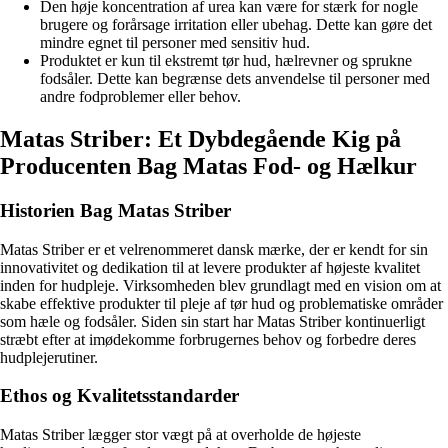
Den høje koncentration af urea kan være for stærk for nogle
brugere og forårsage irritation eller ubehag. Dette kan gøre det
mindre egnet til personer med sensitiv hud.
Produktet er kun til ekstremt tør hud, hælrevner og sprukne
fodsåler. Dette kan begrænse dets anvendelse til personer med
andre fodproblemer eller behov.
Matas Striber: Et Dybdegående Kig på
Producenten Bag Matas Fod- og Hælkur
Historien Bag Matas Striber
Matas Striber er et velrenommeret dansk mærke, der er kendt for sin
innovativitet og dedikation til at levere produkter af højeste kvalitet
inden for hudpleje. Virksomheden blev grundlagt med en vision om at
skabe effektive produkter til pleje af tør hud og problematiske områder
som hæle og fodsåler. Siden sin start har Matas Striber kontinuerligt
stræbt efter at imødekomme forbrugernes behov og forbedre deres
hudplejerutiner.
Ethos og Kvalitetsstandarder
Matas Striber lægger stor vægt på at overholde de højeste