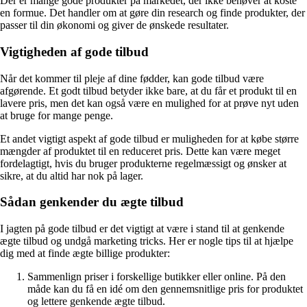
Der er mange gode produkter på markedet, der ikke behøver at koste
en formue. Det handler om at gøre din research og finde produkter, der
passer til din økonomi og giver de ønskede resultater.
Vigtigheden af gode tilbud
Når det kommer til pleje af dine fødder, kan gode tilbud være
afgørende. Et godt tilbud betyder ikke bare, at du får et produkt til en
lavere pris, men det kan også være en mulighed for at prøve nyt uden
at bruge for mange penge.
Et andet vigtigt aspekt af gode tilbud er muligheden for at købe større
mængder af produktet til en reduceret pris. Dette kan være meget
fordelagtigt, hvis du bruger produkterne regelmæssigt og ønsker at
sikre, at du altid har nok på lager.
Sådan genkender du ægte tilbud
I jagten på gode tilbud er det vigtigt at være i stand til at genkende
ægte tilbud og undgå marketing tricks. Her er nogle tips til at hjælpe
dig med at finde ægte billige produkter:
Sammenlign priser i forskellige butikker eller online. På den
måde kan du få en idé om den gennemsnitlige pris for produktet
og lettere genkende ægte tilbud.