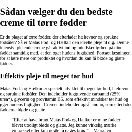
Sådan vælger du den bedste
creme til tørre fødder
Er du plaget af tørre fødder, der efterlader hælrevner og sprukne
fodsåler? Så er Matas Fod- og Hælkur den ideelle pleje til dig. Denne
intensivt plejende creme går aktivt ind og mindsker tørhed på dine
fødder samtidig med, at den øger hudens fugtighed. Fortsæt læsningen
for at lære mere om produktet og hvordan du kan få bløde og glatte
fødder.
Effektiv pleje til meget tør hud
Matas Fod- og Hælkur er specielt udviklet til meget tør hud, hælrevner
og sprukne fodsåler. Den indeholder fugtgivende carbamid (25%
urea*), glycerin og provitamin B5, som effektivt mindsker tør hud og
øger hudens fugtighed. Cremen indeholder også lanolin, som efterlader
fødderne bløde og glatte.
“Efter at have brugt Matas Fod- og Hælkur er mine fødder
blevet utroligt bløde og glatte. Jeg kunne virkelig mærke
en forskel efter kun nogle få dages brug.” – Maria, en