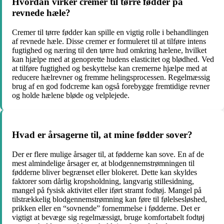
Hvordan virker cremer til tørre fødder på
revnede hæle?
Cremer til tørre fødder kan spille en vigtig rolle i behandlingen
af revnede hæle. Disse cremer er formuleret til at tilføre intens
fugtighed og næring til den tørre hud omkring hælene, hvilket
kan hjælpe med at genoprette hudens elasticitet og blødhed. Ved
at tilføre fugtighed og beskyttelse kan cremerne hjælpe med at
reducere hælrevner og fremme helingsprocessen. Regelmæssig
brug af en god fodcreme kan også forebygge fremtidige revner
og holde hælene bløde og velplejede.
Hvad er årsagerne til, at mine fødder sover?
Der er flere mulige årsager til, at fødderne kan sove. En af de
mest almindelige årsager er, at blodgennemstrømningen til
fødderne bliver begrænset eller blokeret. Dette kan skyldes
faktorer som dårlig kropsholdning, langvarig stillesidning,
mangel på fysisk aktivitet eller iført stramt fodtøj. Mangel på
tilstrækkelig blodgennemstrømning kan føre til følelsesløshed,
prikken eller en “sovnende” fornemmelse i fødderne. Det er
vigtigt at bevæge sig regelmæssigt, bruge komfortabelt fodtøj