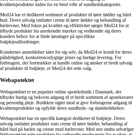
kvalitetsprodukter inden for en bred vifte af sundhedskategorier.
Med24 har et dedikeret sortiment af produkter til tørre fødder og hård
hud. Deres udvalg omfatter creme til tørre fødder og behandling af
hælrevner. Med fokus på kvalitet og effektivitet sørger Med24 for at
tilbyde produkter fra anerkendte mærker og vedkendte sig deres
kunders behov for at finde løsninger på specifikke
fodplejeudfordringer.
Kundernes anmeldelser taler for sig selv, da Med24 er kendt for deres
pålidelighed, konkurrencedygtige priser og hurtige levering. For
forbrugere, der foretrækker at handle online og ønsker et bredt udvalg
af produkter til fodpleje, er Med24 det rette valg.
Webapotektet
Webapotektet er en populær online apoteksbutik i Danmark, der
tilbyder hurtig og bekvem adgang til et bredt sortiment af apoteksvarer
og personlig pleje. Butikken sigter mod at give forbrugerne adgang til
kvalitetsprodukter og opfylde deres sundheds- og skønhedsbehov.
Webapotektet har en specifik kategori dedikeret til fodpleje. Deres
udvalg omfatter produkter som creme til tørre fødder, behandling af
hård hud på hælen og creme mod hælrevner. Med stor omhu udvælger
Webapotektet nøje produkter fra velkendte producenter for at sikre, at