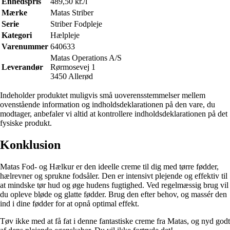
Enhedspris
489,50 kr./l
Mærke
Matas Striber
Serie
Striber Fodpleje
Kategori
Hælpleje
Varenummer
640633
Matas Operations A/S
Leverandør
Rørmosevej 1
3450 Allerød
Indeholder produktet muligvis små uoverensstemmelser mellem
ovenstående information og indholdsdeklarationen på den vare, du
modtager, anbefaler vi altid at kontrollere indholdsdeklarationen på det
fysiske produkt.
Konklusion
Matas Fod- og Hælkur er den ideelle creme til dig med tørre fødder,
hælrevner og sprukne fodsåler. Den er intensivt plejende og effektiv til
at mindske tør hud og øge hudens fugtighed. Ved regelmæssig brug vil
du opleve bløde og glatte fødder. Brug den efter behov, og massér den
ind i dine fødder for at opnå optimal effekt.
Tøv ikke med at få fat i denne fantastiske creme fra Matas, og nyd godt