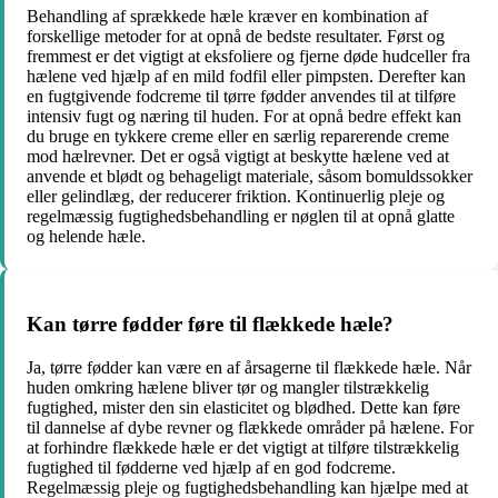
Behandling af sprækkede hæle kræver en kombination af
forskellige metoder for at opnå de bedste resultater. Først og
fremmest er det vigtigt at eksfoliere og fjerne døde hudceller fra
hælene ved hjælp af en mild fodfil eller pimpsten. Derefter kan
en fugtgivende fodcreme til tørre fødder anvendes til at tilføre
intensiv fugt og næring til huden. For at opnå bedre effekt kan
du bruge en tykkere creme eller en særlig reparerende creme
mod hælrevner. Det er også vigtigt at beskytte hælene ved at
anvende et blødt og behageligt materiale, såsom bomuldssokker
eller gelindlæg, der reducerer friktion. Kontinuerlig pleje og
regelmæssig fugtighedsbehandling er nøglen til at opnå glatte
og helende hæle.
Kan tørre fødder føre til flækkede hæle?
Ja, tørre fødder kan være en af årsagerne til flækkede hæle. Når
huden omkring hælene bliver tør og mangler tilstrækkelig
fugtighed, mister den sin elasticitet og blødhed. Dette kan føre
til dannelse af dybe revner og flækkede områder på hælene. For
at forhindre flækkede hæle er det vigtigt at tilføre tilstrækkelig
fugtighed til fødderne ved hjælp af en god fodcreme.
Regelmæssig pleje og fugtighedsbehandling kan hjælpe med at