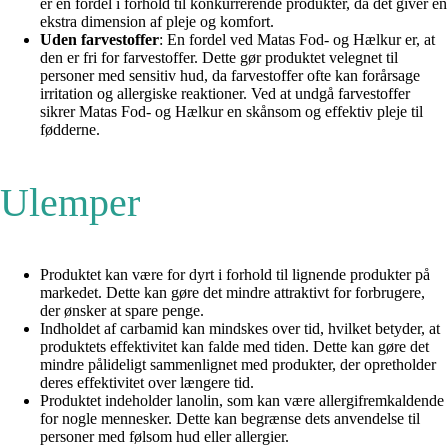
er en fordel i forhold til konkurrerende produkter, da det giver en
ekstra dimension af pleje og komfort.
Uden farvestoffer
: En fordel ved Matas Fod- og Hælkur er, at
den er fri for farvestoffer. Dette gør produktet velegnet til
personer med sensitiv hud, da farvestoffer ofte kan forårsage
irritation og allergiske reaktioner. Ved at undgå farvestoffer
sikrer Matas Fod- og Hælkur en skånsom og effektiv pleje til
fødderne.
Ulemper
Produktet kan være for dyrt i forhold til lignende produkter på
markedet. Dette kan gøre det mindre attraktivt for forbrugere,
der ønsker at spare penge.
Indholdet af carbamid kan mindskes over tid, hvilket betyder, at
produktets effektivitet kan falde med tiden. Dette kan gøre det
mindre pålideligt sammenlignet med produkter, der opretholder
deres effektivitet over længere tid.
Produktet indeholder lanolin, som kan være allergifremkaldende
for nogle mennesker. Dette kan begrænse dets anvendelse til
personer med følsom hud eller allergier.