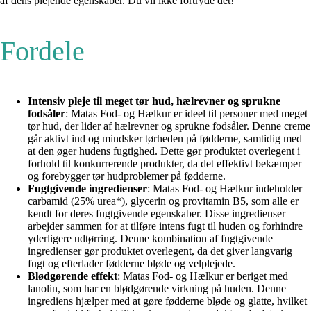
af dens plejende egenskaber. Du vil ikke fortryde det!
Fordele
Intensiv pleje til meget tør hud, hælrevner og sprukne
fodsåler
: Matas Fod- og Hælkur er ideel til personer med meget
tør hud, der lider af hælrevner og sprukne fodsåler. Denne creme
går aktivt ind og mindsker tørheden på fødderne, samtidig med
at den øger hudens fugtighed. Dette gør produktet overlegent i
forhold til konkurrerende produkter, da det effektivt bekæmper
og forebygger tør hudproblemer på fødderne.
Fugtgivende ingredienser
: Matas Fod- og Hælkur indeholder
carbamid (25% urea*), glycerin og provitamin B5, som alle er
kendt for deres fugtgivende egenskaber. Disse ingredienser
arbejder sammen for at tilføre intens fugt til huden og forhindre
yderligere udtørring. Denne kombination af fugtgivende
ingredienser gør produktet overlegent, da det giver langvarig
fugt og efterlader fødderne bløde og velplejede.
Blødgørende effekt
: Matas Fod- og Hælkur er beriget med
lanolin, som har en blødgørende virkning på huden. Denne
ingrediens hjælper med at gøre fødderne bløde og glatte, hvilket