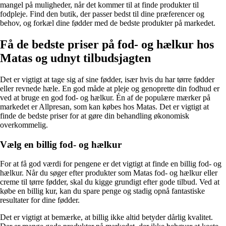
mangel på muligheder, når det kommer til at finde produkter til
fodpleje. Find den butik, der passer bedst til dine præferencer og
behov, og forkæl dine fødder med de bedste produkter på markedet.
Få de bedste priser på fod- og hælkur hos
Matas og udnyt tilbudsjagten
Det er vigtigt at tage sig af sine fødder, især hvis du har tørre fødder
eller revnede hæle. En god måde at pleje og genoprette din fodhud er
ved at bruge en god fod- og hælkur. Én af de populære mærker på
markedet er Allpresan, som kan købes hos Matas. Det er vigtigt at
finde de bedste priser for at gøre din behandling økonomisk
overkommelig.
Vælg en billig fod- og hælkur
For at få god værdi for pengene er det vigtigt at finde en billig fod- og
hælkur. Når du søger efter produkter som Matas fod- og hælkur eller
creme til tørre fødder, skal du kigge grundigt efter gode tilbud. Ved at
købe en billig kur, kan du spare penge og stadig opnå fantastiske
resultater for dine fødder.
Det er vigtigt at bemærke, at billig ikke altid betyder dårlig kvalitet.