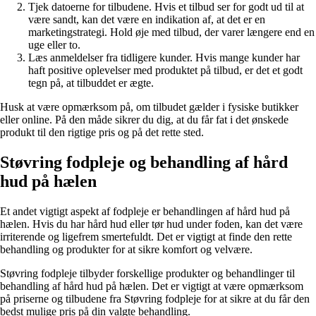
Tjek datoerne for tilbudene. Hvis et tilbud ser for godt ud til at
være sandt, kan det være en indikation af, at det er en
marketingstrategi. Hold øje med tilbud, der varer længere end en
uge eller to.
Læs anmeldelser fra tidligere kunder. Hvis mange kunder har
haft positive oplevelser med produktet på tilbud, er det et godt
tegn på, at tilbuddet er ægte.
Husk at være opmærksom på, om tilbudet gælder i fysiske butikker
eller online. På den måde sikrer du dig, at du får fat i det ønskede
produkt til den rigtige pris og på det rette sted.
Støvring fodpleje og behandling af hård
hud på hælen
Et andet vigtigt aspekt af fodpleje er behandlingen af hård hud på
hælen. Hvis du har hård hud eller tør hud under foden, kan det være
irriterende og ligefrem smertefuldt. Det er vigtigt at finde den rette
behandling og produkter for at sikre komfort og velvære.
Støvring fodpleje tilbyder forskellige produkter og behandlinger til
behandling af hård hud på hælen. Det er vigtigt at være opmærksom
på priserne og tilbudene fra Støvring fodpleje for at sikre at du får den
bedst mulige pris på din valgte behandling.