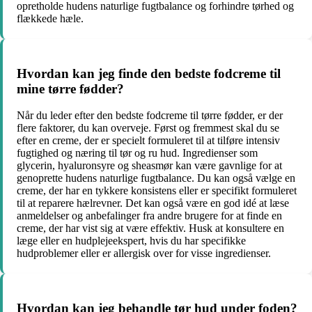
opretholde hudens naturlige fugtbalance og forhindre tørhed og
flækkede hæle.
Hvordan kan jeg finde den bedste fodcreme til
mine tørre fødder?
Når du leder efter den bedste fodcreme til tørre fødder, er der
flere faktorer, du kan overveje. Først og fremmest skal du se
efter en creme, der er specielt formuleret til at tilføre intensiv
fugtighed og næring til tør og ru hud. Ingredienser som
glycerin, hyaluronsyre og sheasmør kan være gavnlige for at
genoprette hudens naturlige fugtbalance. Du kan også vælge en
creme, der har en tykkere konsistens eller er specifikt formuleret
til at reparere hælrevner. Det kan også være en god idé at læse
anmeldelser og anbefalinger fra andre brugere for at finde en
creme, der har vist sig at være effektiv. Husk at konsultere en
læge eller en hudplejeekspert, hvis du har specifikke
hudproblemer eller er allergisk over for visse ingredienser.
Hvordan kan jeg behandle tør hud under foden?