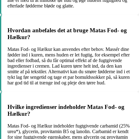
alle er med til at mindske tør hud og øge hudens fugtighed og
efterlade fødderne bløde og glatte.
Hvordan anbefales det at bruge Matas Fod- og
Hælkur?
Matas Fod- og Hælkur kan anvendes efter behov. Massér dine
fødder ind i kuren, mens huden er let fugtig, for eksempel efter
bad eller fodbad, så du får optimal effekt af de fugtgivende
ingredienser i cremen. Lad kuren tørre helt ind, da den kan
smitte af på tekstiler. Alternativt kan du smøre fødderne ind i et
tykt lag før sengetid og tage et par bomuldssokker på, så kuren
har god tid til at trænge ind og pleje den tørre hud.
Hvilke ingredienser indeholder Matas Fod- og
Hælkur?
Matas Fod- og Hælkur indeholder fugtgivende carbamid (25%
urea*), glycerin, provitamin B5 og lanolin. Carbamid er kendt
for sine fugtgivende egenskaber, mens glycerin og provitamin