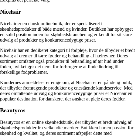
Nicehair
Nicehair er en dansk onlinebutik, der er specialiseret i
skønhedsprodukter til både mænd og kvinder. Butikken har opbygget
en solid position inden for skønhedsbranchen og er kendt for sit store
udvalg af produkter og konkurrencedygtige priser.
Nicehair har en dedikeret kategori til fodpleje, hvor de tilbyder et bredt
udvalg af cremer til tørre fødder og behandling af hælrevner. Deres
sortiment omfatter også produkter til behandling af tør hud under
foden, hvilket gør det nemt for forbrugerne at finde lindring til
forskellige fodproblemer.
Kundernes anmeldelser er enige om, at Nicehair er en pålidelig butik,
der tilbyder fremragende produkter og enestående kundeservice. Med
deres omfattende udvalg og konkurrencedygtige priser er Nicehair en
populær destination for danskere, der ønsker at pleje deres fødder.
Beautycos
Beautycos er en online skønhedsbutik, der tilbyder et bredt udvalg af
skønhedsprodukter fra velkendte mærker. Butikken har en passion for
skønhed og kvalitet, og deres sortiment afspejler dette med