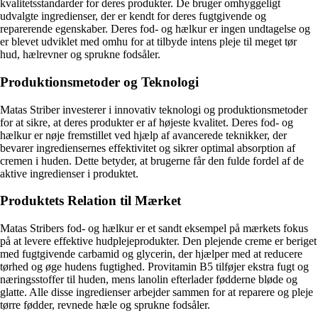
kvalitetsstandarder for deres produkter. De bruger omhyggeligt
udvalgte ingredienser, der er kendt for deres fugtgivende og
reparerende egenskaber. Deres fod- og hælkur er ingen undtagelse og
er blevet udviklet med omhu for at tilbyde intens pleje til meget tør
hud, hælrevner og sprukne fodsåler.
Produktionsmetoder og Teknologi
Matas Striber investerer i innovativ teknologi og produktionsmetoder
for at sikre, at deres produkter er af højeste kvalitet. Deres fod- og
hælkur er nøje fremstillet ved hjælp af avancerede teknikker, der
bevarer ingrediensernes effektivitet og sikrer optimal absorption af
cremen i huden. Dette betyder, at brugerne får den fulde fordel af de
aktive ingredienser i produktet.
Produktets Relation til Mærket
Matas Stribers fod- og hælkur er et sandt eksempel på mærkets fokus
på at levere effektive hudplejeprodukter. Den plejende creme er beriget
med fugtgivende carbamid og glycerin, der hjælper med at reducere
tørhed og øge hudens fugtighed. Provitamin B5 tilføjer ekstra fugt og
næringsstoffer til huden, mens lanolin efterlader fødderne bløde og
glatte. Alle disse ingredienser arbejder sammen for at reparere og pleje
tørre fødder, revnede hæle og sprukne fodsåler.