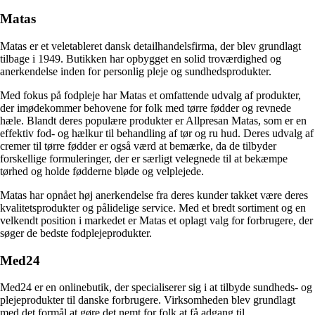
Matas
Matas er et veletableret dansk detailhandelsfirma, der blev grundlagt
tilbage i 1949. Butikken har opbygget en solid troværdighed og
anerkendelse inden for personlig pleje og sundhedsprodukter.
Med fokus på fodpleje har Matas et omfattende udvalg af produkter,
der imødekommer behovene for folk med tørre fødder og revnede
hæle. Blandt deres populære produkter er Allpresan Matas, som er en
effektiv fod- og hælkur til behandling af tør og ru hud. Deres udvalg af
cremer til tørre fødder er også værd at bemærke, da de tilbyder
forskellige formuleringer, der er særligt velegnede til at bekæmpe
tørhed og holde fødderne bløde og velplejede.
Matas har opnået høj anerkendelse fra deres kunder takket være deres
kvalitetsprodukter og pålidelige service. Med et bredt sortiment og en
velkendt position i markedet er Matas et oplagt valg for forbrugere, der
søger de bedste fodplejeprodukter.
Med24
Med24 er en onlinebutik, der specialiserer sig i at tilbyde sundheds- og
plejeprodukter til danske forbrugere. Virksomheden blev grundlagt
med det formål at gøre det nemt for folk at få adgang til