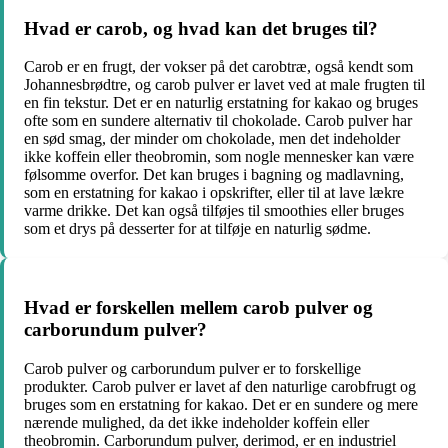
Hvad er carob, og hvad kan det bruges til?
Carob er en frugt, der vokser på det carobtræ, også kendt som
Johannesbrødtre, og carob pulver er lavet ved at male frugten til
en fin tekstur. Det er en naturlig erstatning for kakao og bruges
ofte som en sundere alternativ til chokolade. Carob pulver har
en sød smag, der minder om chokolade, men det indeholder
ikke koffein eller theobromin, som nogle mennesker kan være
følsomme overfor. Det kan bruges i bagning og madlavning,
som en erstatning for kakao i opskrifter, eller til at lave lækre
varme drikke. Det kan også tilføjes til smoothies eller bruges
som et drys på desserter for at tilføje en naturlig sødme.
Hvad er forskellen mellem carob pulver og
carborundum pulver?
Carob pulver og carborundum pulver er to forskellige
produkter. Carob pulver er lavet af den naturlige carobfrugt og
bruges som en erstatning for kakao. Det er en sundere og mere
nærende mulighed, da det ikke indeholder koffein eller
theobromin. Carborundum pulver, derimod, er en industriel