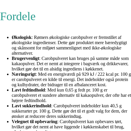
Fordele
Økologisk
: Rømers økologiske carobpulver er fremstillet af
økologiske ingredienser. Dette gør produktet mere bæredygtigt
og skånsomt for miljøet sammenlignet med ikke-økologiske
alternativer.
Brugervenligt
: Carobpulveret kan bruges på samme måde som
kakaopulver. Det er nemt at integrere i bagværk og drikkevarer,
hvilket gør det til en alsidig ingrediens i køkkenet.
Næringsrigt
: Med en energiværdi på 929 kJ / 222 kcal pr. 100 g
er carobpulveret en kilde til energi. Det indeholder også protein
og kulhydrater, der bidrager til en afbalanceret kost.
Lavt fedtindhold
: Med kun 0,65 g fedt pr. 100 g er
carobpulveret et sundere alternativ til kakaopulver, der ofte har et
højere fedtindhold.
Lavt sukkerindhold
: Carobpulveret indeholder kun 40,5 g
sukkerarter pr. 100 g. Dette gør det til et godt valg for dem, der
ønsker at reducere deres sukkerindtag.
Velegnet til opbevaring
: Carobpulveret kan opbevares tørt,
hvilket gør det nemt at have liggende i køkkenskabet til brug,