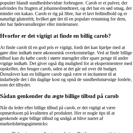
populær blandt sundhedsbevidste forbrugere. Carob er et pulver, der
udvindes fra frugten af johannesbrødtræet, og det har en sød smag, der
minder om kakao. Carob er rig på fibre, har et lavt fedtindhold og er
naturligt glutenfrit, hvilket gør det til en populær erstatning for dem,
der har fødevareallergier eller intoleranser.
Hvorfor er det vigtigt at finde en billig carob?
At finde carob til en god pris er vigtigt, fordi det kan hjælpe med at
gøre dine indkøb mere økonomisk overkommelige. Ved at finde billige
tilbud kan du købe carob i større mængder eller spare penge til andre
vigtige indkøb. Det giver også dig mulighed for at eksperimentere med
opskrifter, der bruger carob, uden at det går ud over dit budget.
Derudover kan en billigere carob også være et incitament til at
indarbejde det i din daglige kost og opnå de sundhedsmæssige fordele,
som det tilbyder.
Sådan genkender du ægte billige tilbud på carob
Når du leder efter billige tilbud på carob, er det vigtigt at være
opmærksom på kvaliteten af ​​produktet. Her er nogle tips til at
genkende ægte billige tilbud og undgå at blive narret af
markedsføringsgimmicks: