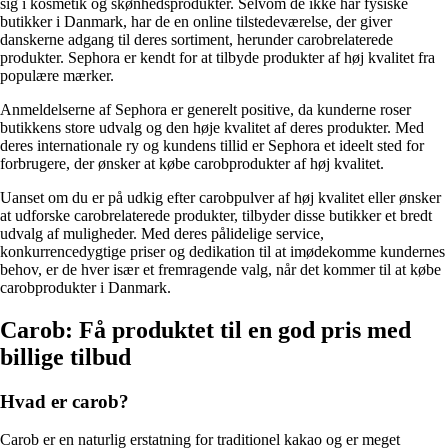
sig i kosmetik og skønhedsprodukter. Selvom de ikke har fysiske
butikker i Danmark, har de en online tilstedeværelse, der giver
danskerne adgang til deres sortiment, herunder carobrelaterede
produkter. Sephora er kendt for at tilbyde produkter af høj kvalitet fra
populære mærker.
Anmeldelserne af Sephora er generelt positive, da kunderne roser
butikkens store udvalg og den høje kvalitet af deres produkter. Med
deres internationale ry og kundens tillid er Sephora et ideelt sted for
forbrugere, der ønsker at købe carobprodukter af høj kvalitet.
Uanset om du er på udkig efter carobpulver af høj kvalitet eller ønsker
at udforske carobrelaterede produkter, tilbyder disse butikker et bredt
udvalg af muligheder. Med deres pålidelige service,
konkurrencedygtige priser og dedikation til at imødekomme kundernes
behov, er de hver især et fremragende valg, når det kommer til at købe
carobprodukter i Danmark.
Carob: Få produktet til en god pris med
billige tilbud
Hvad er carob?
Carob er en naturlig erstatning for traditionel kakao og er meget