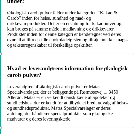
under?
Økologisk carob pulver falder under kategorien “Kakao &
Carob” inden for helse, sundhed og mad- og
drikkevareprodukter. Det er en erstatning for kakaopulver og
kan bruges på samme måde i madlavning og drikkevarer.
Produkter inden for denne kategori er kendetegnet ved deres
evne til at tilfredsstille chokoladetørsten og tilføje unikke smags-
og teksturegenskaber til forskellige opskrifter.
Hvad er leverandørens information for økologisk
carob pulver?
Leverandøren af økologisk carob pulver er Matas
Specialvarelager, der er beliggende på Rørmosevej 1, 3450
Allerød. Matas er en velkendt dansk kæde af apoteker og
sundhedshus, der er kendt for at tilbyde et bredt udvalg af helse-
og sundhedsprodukter. Matas Specialvarelager er deres
afdeling, der håndterer specialprodukter som økologiske
madvarer og deres leveringskæde.