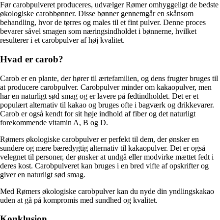
Før carobpulveret produceres, udvælger Rømer omhyggeligt de bedste
økologiske carobbønner. Disse bønner gennemgår en skånsom
behandling, hvor de tørres og males til et fint pulver. Denne proces
bevarer såvel smagen som næringsindholdet i bønnerne, hvilket
resulterer i et carobpulver af høj kvalitet.
Hvad er carob?
Carob er en plante, der hører til ærtefamilien, og dens frugter bruges til
at producere carobpulver. Carobpulver minder om kakaopulver, men
har en naturligt sød smag og er lavere på fedtindholdet. Det er et
populært alternativ til kakao og bruges ofte i bagværk og drikkevarer.
Carob er også kendt for sit høje indhold af fiber og det naturligt
forekommende vitamin A, B og D.
Rømers økologiske carobpulver er perfekt til dem, der ønsker en
sundere og mere bæredygtig alternativ til kakaopulver. Det er også
velegnet til personer, der ønsker at undgå eller modvirke mættet fedt i
deres kost. Carobpulveret kan bruges i en bred vifte af opskrifter og
giver en naturligt sød smag.
Med Rømers økologiske carobpulver kan du nyde din yndlingskakao
uden at gå på kompromis med sundhed og kvalitet.
Konklusion