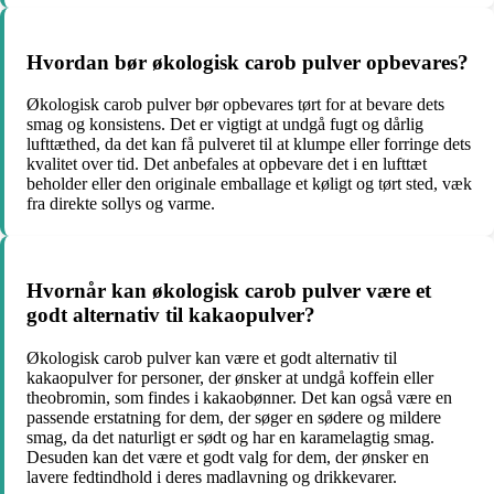
Hvordan bør økologisk carob pulver opbevares?
Økologisk carob pulver bør opbevares tørt for at bevare dets
smag og konsistens. Det er vigtigt at undgå fugt og dårlig
lufttæthed, da det kan få pulveret til at klumpe eller forringe dets
kvalitet over tid. Det anbefales at opbevare det i en lufttæt
beholder eller den originale emballage et køligt og tørt sted, væk
fra direkte sollys og varme.
Hvornår kan økologisk carob pulver være et
godt alternativ til kakaopulver?
Økologisk carob pulver kan være et godt alternativ til
kakaopulver for personer, der ønsker at undgå koffein eller
theobromin, som findes i kakaobønner. Det kan også være en
passende erstatning for dem, der søger en sødere og mildere
smag, da det naturligt er sødt og har en karamelagtig smag.
Desuden kan det være et godt valg for dem, der ønsker en
lavere fedtindhold i deres madlavning og drikkevarer.