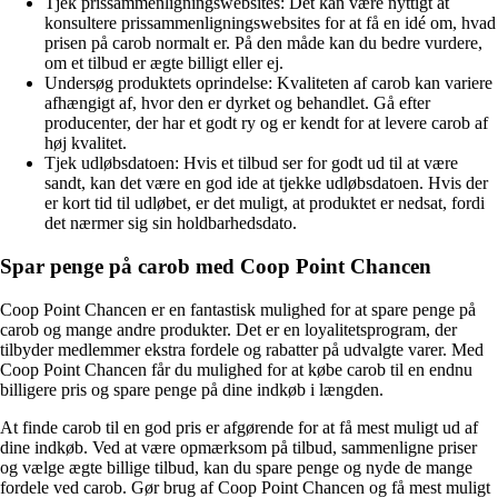
Tjek prissammenligningswebsites: Det kan være nyttigt at
konsultere prissammenligningswebsites for at få en idé om, hvad
prisen på carob normalt er. På den måde kan du bedre vurdere,
om et tilbud er ægte billigt eller ej.
Undersøg produktets oprindelse: Kvaliteten af ​​carob kan variere
afhængigt af, hvor den er dyrket og behandlet. Gå efter
producenter, der har et godt ry og er kendt for at levere carob af
høj kvalitet.
Tjek udløbsdatoen: Hvis et tilbud ser for godt ud til at være
sandt, kan det være en god ide at tjekke udløbsdatoen. Hvis der
er kort tid til udløbet, er det muligt, at produktet er nedsat, fordi
det nærmer sig sin holdbarhedsdato.
Spar penge på carob med Coop Point Chancen
Coop Point Chancen er en fantastisk mulighed for at spare penge på
carob og mange andre produkter. Det er en loyalitetsprogram, der
tilbyder medlemmer ekstra fordele og rabatter på udvalgte varer. Med
Coop Point Chancen får du mulighed for at købe carob til en endnu
billigere pris og spare penge på dine indkøb i længden.
At finde carob til en god pris er afgørende for at få mest muligt ud af
dine indkøb. Ved at være opmærksom på tilbud, sammenligne priser
og vælge ægte billige tilbud, kan du spare penge og nyde de mange
fordele ved carob. Gør brug af Coop Point Chancen og få mest muligt