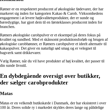
Rømer er en respekteret producent af økologiske fødevarer, der har
markeret sig inden for kategorien Kakao & Carob. Virksomhedens
engagement i at levere højkvalitetsprodukter, der er sunde og
bæredygtige, har gjort dem til en førsteklasses producent inden for
branchen.
Rømers økologiske carobpulver er et eksempel på deres fokus på
kvalitet og sundhed. Med et skånsomt produktionsforløb og brugen af
økologiske carobbønner, er Rømers carobpulver et ideelt alternativ til
kakaopulver. Det giver en naturligt sød smag og er velegnet til
bagværk samt drikkevarer.
Vælg Rømer, når du vil have produkter af høj kvalitet, der passer til
din sunde livsstil.
En dybdegående oversigt over butikker,
der sælger carobprodukter
Matas
Matas er en velkendt butikskæde i Danmark, der har eksisteret i over
100 år. Deres solide ry i markedet skyldes deres lange og pålidelige