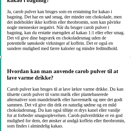
kakao i bagning?
Ja, carob pulver kan bruges som en erstatning for kakao i
bagning. Det har en sød smag, der minder om chokolade, men
det indeholder ikke koffein eller theobromin, som kan påvirke
nogle mennesker negativt. Når du bruger carob pulver i
bagning, kan du erstatte mængden af kakao 1:1 eller efter smag.
Det vil give dine bagværk en chokoladesmag uden de
potentielle uønskede virkninger af koffein. Det er også en
sundere mulighed med færre kalorier og mindre fedtindhold.
Hvordan kan man anvende carob pulver til at
lave varme drikke?
Carob pulver kan bruges til at lave lækre varme drikke. Du kan
tilsætte carob pulver til varm mælk eller plantebaserede
alternativer som mandelmælk eller havremælk og røre det godt
sammen. Det vil give din drik en naturlig sødme og en mild
chokoladesmag. Du kan også tilføje et drys kanel eller vanilje
for at forbedre smagsoplevelsen. Carob-pulverdrikke er en god
mulighed for dem, der ønsker at undgå koffein eller theobromin,
som findes i almindelig kakao.