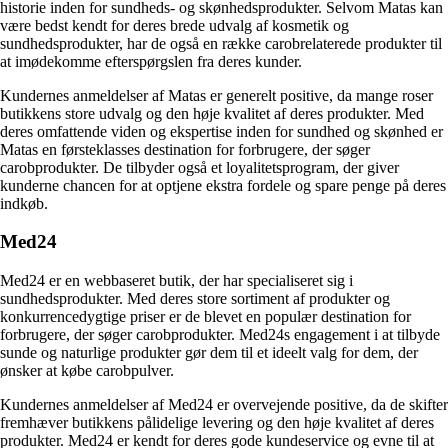
historie inden for sundheds- og skønhedsprodukter. Selvom Matas kan
være bedst kendt for deres brede udvalg af kosmetik og
sundhedsprodukter, har de også en række carobrelaterede produkter til
at imødekomme efterspørgslen fra deres kunder.
Kundernes anmeldelser af Matas er generelt positive, da mange roser
butikkens store udvalg og den høje kvalitet af deres produkter. Med
deres omfattende viden og ekspertise inden for sundhed og skønhed er
Matas en førsteklasses destination for forbrugere, der søger
carobprodukter. De tilbyder også et loyalitetsprogram, der giver
kunderne chancen for at optjene ekstra fordele og spare penge på deres
indkøb.
Med24
Med24 er en webbaseret butik, der har specialiseret sig i
sundhedsprodukter. Med deres store sortiment af produkter og
konkurrencedygtige priser er de blevet en populær destination for
forbrugere, der søger carobprodukter. Med24s engagement i at tilbyde
sunde og naturlige produkter gør dem til et ideelt valg for dem, der
ønsker at købe carobpulver.
Kundernes anmeldelser af Med24 er overvejende positive, da de skifter
fremhæver butikkens pålidelige levering og den høje kvalitet af deres
produkter. Med24 er kendt for deres gode kundeservice og evne til at