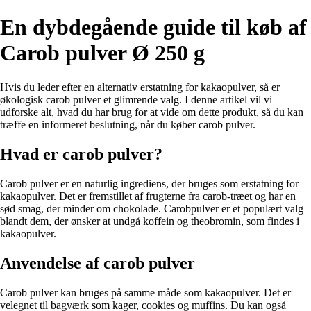
En dybdegående guide til køb af
Carob pulver Ø 250 g
Hvis du leder efter en alternativ erstatning for kakaopulver, så er
økologisk carob pulver et glimrende valg. I denne artikel vil vi
udforske alt, hvad du har brug for at vide om dette produkt, så du kan
træffe en informeret beslutning, når du køber carob pulver.
Hvad er carob pulver?
Carob pulver er en naturlig ingrediens, der bruges som erstatning for
kakaopulver. Det er fremstillet af frugterne fra carob-træet og har en
sød smag, der minder om chokolade. Carobpulver er et populært valg
blandt dem, der ønsker at undgå koffein og theobromin, som findes i
kakaopulver.
Anvendelse af carob pulver
Carob pulver kan bruges på samme måde som kakaopulver. Det er
velegnet til bagværk som kager, cookies og muffins. Du kan også