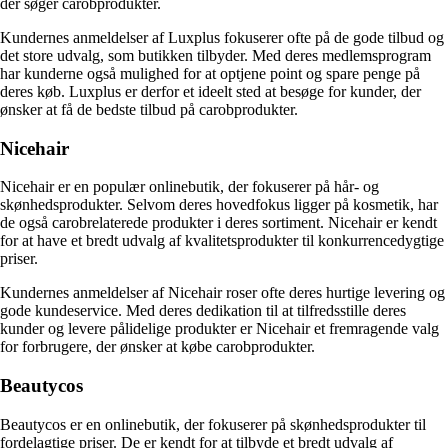
der søger carobprodukter.
Kundernes anmeldelser af Luxplus fokuserer ofte på de gode tilbud og
det store udvalg, som butikken tilbyder. Med deres medlemsprogram
har kunderne også mulighed for at optjene point og spare penge på
deres køb. Luxplus er derfor et ideelt sted at besøge for kunder, der
ønsker at få de bedste tilbud på carobprodukter.
Nicehair
Nicehair er en populær onlinebutik, der fokuserer på hår- og
skønhedsprodukter. Selvom deres hovedfokus ligger på kosmetik, har
de også carobrelaterede produkter i deres sortiment. Nicehair er kendt
for at have et bredt udvalg af kvalitetsprodukter til konkurrencedygtige
priser.
Kundernes anmeldelser af Nicehair roser ofte deres hurtige levering og
gode kundeservice. Med deres dedikation til at tilfredsstille deres
kunder og levere pålidelige produkter er Nicehair et fremragende valg
for forbrugere, der ønsker at købe carobprodukter.
Beautycos
Beautycos er en onlinebutik, der fokuserer på skønhedsprodukter til
fordelagtige priser. De er kendt for at tilbyde et bredt udvalg af