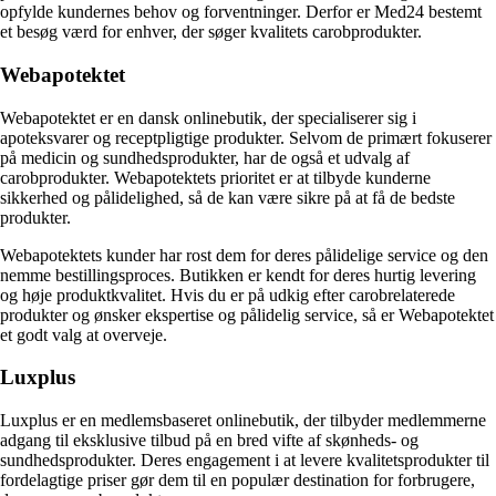
opfylde kundernes behov og forventninger. Derfor er Med24 bestemt
et besøg værd for enhver, der søger kvalitets carobprodukter.
Webapotektet
Webapotektet er en dansk onlinebutik, der specialiserer sig i
apoteksvarer og receptpligtige produkter. Selvom de primært fokuserer
på medicin og sundhedsprodukter, har de også et udvalg af
carobprodukter. Webapotektets prioritet er at tilbyde kunderne
sikkerhed og pålidelighed, så de kan være sikre på at få de bedste
produkter.
Webapotektets kunder har rost dem for deres pålidelige service og den
nemme bestillingsproces. Butikken er kendt for deres hurtig levering
og høje produktkvalitet. Hvis du er på udkig efter carobrelaterede
produkter og ønsker ekspertise og pålidelig service, så er Webapotektet
et godt valg at overveje.
Luxplus
Luxplus er en medlemsbaseret onlinebutik, der tilbyder medlemmerne
adgang til eksklusive tilbud på en bred vifte af skønheds- og
sundhedsprodukter. Deres engagement i at levere kvalitetsprodukter til
fordelagtige priser gør dem til en populær destination for forbrugere,