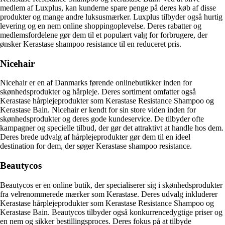
medlem af Luxplus, kan kunderne spare penge på deres køb af disse
produkter og mange andre luksusmærker. Luxplus tilbyder også hurtig
levering og en nem online shoppingoplevelse. Deres rabatter og
medlemsfordelene gør dem til et populært valg for forbrugere, der
ønsker Kerastase shampoo resistance til en reduceret pris.
Nicehair
Nicehair er en af Danmarks førende onlinebutikker inden for
skønhedsprodukter og hårpleje. Deres sortiment omfatter også
Kerastase hårplejeprodukter som Kerastase Resistance Shampoo og
Kerastase Bain. Nicehair er kendt for sin store viden inden for
skønhedsprodukter og deres gode kundeservice. De tilbyder ofte
kampagner og specielle tilbud, der gør det attraktivt at handle hos dem.
Deres brede udvalg af hårplejeprodukter gør dem til en ideel
destination for dem, der søger Kerastase shampoo resistance.
Beautycos
Beautycos er en online butik, der specialiserer sig i skønhedsprodukter
fra velrenommerede mærker som Kerastase. Deres udvalg inkluderer
Kerastase hårplejeprodukter som Kerastase Resistance Shampoo og
Kerastase Bain. Beautycos tilbyder også konkurrencedygtige priser og
en nem og sikker bestillingsproces. Deres fokus på at tilbyde