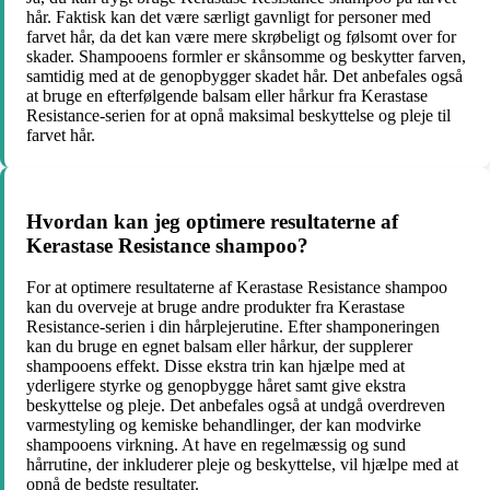
hår. Faktisk kan det være særligt gavnligt for personer med
farvet hår, da det kan være mere skrøbeligt og følsomt over for
skader. Shampooens formler er skånsomme og beskytter farven,
samtidig med at de genopbygger skadet hår. Det anbefales også
at bruge en efterfølgende balsam eller hårkur fra Kerastase
Resistance-serien for at opnå maksimal beskyttelse og pleje til
farvet hår.
Hvordan kan jeg optimere resultaterne af
Kerastase Resistance shampoo?
For at optimere resultaterne af Kerastase Resistance shampoo
kan du overveje at bruge andre produkter fra Kerastase
Resistance-serien i din hårplejerutine. Efter shamponeringen
kan du bruge en egnet balsam eller hårkur, der supplerer
shampooens effekt. Disse ekstra trin kan hjælpe med at
yderligere styrke og genopbygge håret samt give ekstra
beskyttelse og pleje. Det anbefales også at undgå overdreven
varmestyling og kemiske behandlinger, der kan modvirke
shampooens virkning. At have en regelmæssig og sund
hårrutine, der inkluderer pleje og beskyttelse, vil hjælpe med at
opnå de bedste resultater.