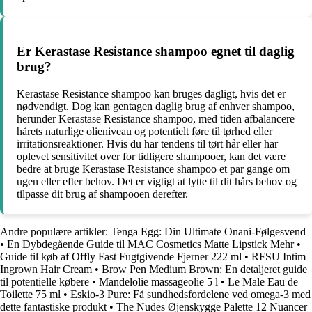
Er Kerastase Resistance shampoo egnet til daglig
brug?
Kerastase Resistance shampoo kan bruges dagligt, hvis det er
nødvendigt. Dog kan gentagen daglig brug af enhver shampoo,
herunder Kerastase Resistance shampoo, med tiden afbalancere
hårets naturlige olieniveau og potentielt føre til tørhed eller
irritationsreaktioner. Hvis du har tendens til tørt hår eller har
oplevet sensitivitet over for tidligere shampooer, kan det være
bedre at bruge Kerastase Resistance shampoo et par gange om
ugen eller efter behov. Det er vigtigt at lytte til dit hårs behov og
tilpasse dit brug af shampooen derefter.
Andre populære artikler:
Tenga Egg: Din Ultimate Onani-Følgesvend
•
En Dybdegående Guide til MAC Cosmetics Matte Lipstick Mehr
•
Guide til køb af Offly Fast Fugtgivende Fjerner 222 ml
•
RFSU Intim
Ingrown Hair Cream
•
Brow Pen Medium Brown: En detaljeret guide
til potentielle købere
•
Mandelolie massageolie 5 l
•
Le Male Eau de
Toilette 75 ml
•
Eskio-3 Pure: Få sundhedsfordelene ved omega-3 med
dette fantastiske produkt
•
The Nudes Øjenskygge Palette 12 Nuancer