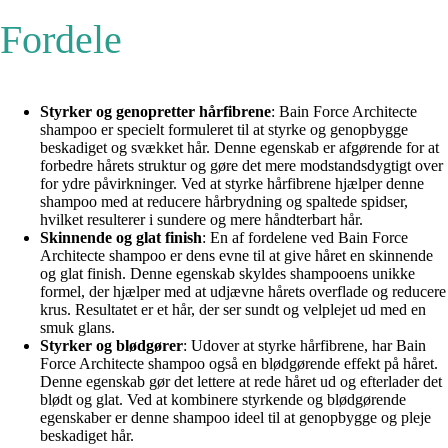
Fordele
Styrker og genopretter hårfibrene
: Bain Force Architecte
shampoo er specielt formuleret til at styrke og genopbygge
beskadiget og svækket hår. Denne egenskab er afgørende for at
forbedre hårets struktur og gøre det mere modstandsdygtigt over
for ydre påvirkninger. Ved at styrke hårfibrene hjælper denne
shampoo med at reducere hårbrydning og spaltede spidser,
hvilket resulterer i sundere og mere håndterbart hår.
Skinnende og glat finish
: En af fordelene ved Bain Force
Architecte shampoo er dens evne til at give håret en skinnende
og glat finish. Denne egenskab skyldes shampooens unikke
formel, der hjælper med at udjævne hårets overflade og reducere
krus. Resultatet er et hår, der ser sundt og velplejet ud med en
smuk glans.
Styrker og blødgører
: Udover at styrke hårfibrene, har Bain
Force Architecte shampoo også en blødgørende effekt på håret.
Denne egenskab gør det lettere at rede håret ud og efterlader det
blødt og glat. Ved at kombinere styrkende og blødgørende
egenskaber er denne shampoo ideel til at genopbygge og pleje
beskadiget hår.