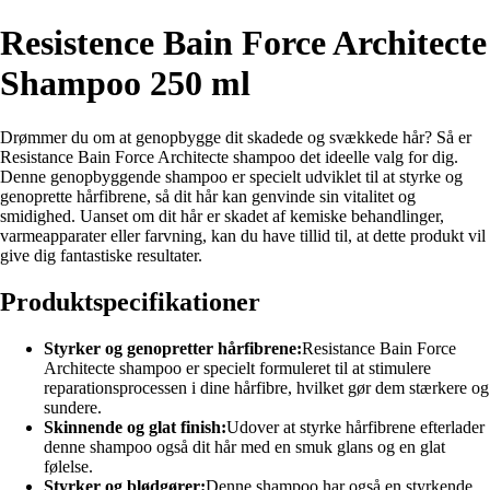
Resistence Bain Force Architecte
Shampoo 250 ml
Drømmer du om at genopbygge dit skadede og svækkede hår? Så er
Resistance Bain Force Architecte shampoo det ideelle valg for dig.
Denne genopbyggende shampoo er specielt udviklet til at styrke og
genoprette hårfibrene, så dit hår kan genvinde sin vitalitet og
smidighed. Uanset om dit hår er skadet af kemiske behandlinger,
varmeapparater eller farvning, kan du have tillid til, at dette produkt vil
give dig fantastiske resultater.
Produktspecifikationer
Styrker og genopretter hårfibrene:
Resistance Bain Force
Architecte shampoo er specielt formuleret til at stimulere
reparationsprocessen i dine hårfibre, hvilket gør dem stærkere og
sundere.
Skinnende og glat finish:
Udover at styrke hårfibrene efterlader
denne shampoo også dit hår med en smuk glans og en glat
følelse.
Styrker og blødgører:
Denne shampoo har også en styrkende