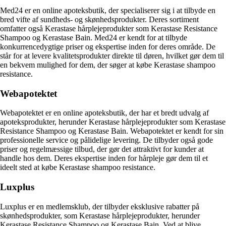
Med24 er en online apoteksbutik, der specialiserer sig i at tilbyde en
bred vifte af sundheds- og skønhedsprodukter. Deres sortiment
omfatter også Kerastase hårplejeprodukter som Kerastase Resistance
Shampoo og Kerastase Bain. Med24 er kendt for at tilbyde
konkurrencedygtige priser og ekspertise inden for deres område. De
står for at levere kvalitetsprodukter direkte til døren, hvilket gør dem til
en bekvem mulighed for dem, der søger at købe Kerastase shampoo
resistance.
Webapotektet
Webapotektet er en online apoteksbutik, der har et bredt udvalg af
apoteksprodukter, herunder Kerastase hårplejeprodukter som Kerastase
Resistance Shampoo og Kerastase Bain. Webapotektet er kendt for sin
professionelle service og pålidelige levering. De tilbyder også gode
priser og regelmæssige tilbud, der gør det attraktivt for kunder at
handle hos dem. Deres ekspertise inden for hårpleje gør dem til et
ideelt sted at købe Kerastase shampoo resistance.
Luxplus
Luxplus er en medlemsklub, der tilbyder eksklusive rabatter på
skønhedsprodukter, som Kerastase hårplejeprodukter, herunder
Kerastase Resistance Shampoo og Kerastase Bain. Ved at blive