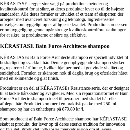
KÉRASTASE lægger stor vægt på produktionsmetoder og
kvalitetskontrol for at sikre, at deres produkter lever op til de højeste
standarder. Alle deres formler er udviklet af et team af eksperter, der
arbejder med avanceret forskning og teknologi. Ingredienserne
udvælges omhyggeligt og er af højeste kvalitet. Produktionsprocessen
er omhyggelig og gennemgår strenge kvalitetskontrolforanstaltninger
for at sikre, at produkterne er sikre og effektive.
KÉRASTASE Bain Force Architecte shampoo
KÉRASTASEs Bain Force Architecte shampoo er specielt udviklet til
beskadiget og svækket hår. Denne genopbyggende shampoo styrker
og reparerer hårfibrene, hvilket hjælper med at genvinde vitalitet og
smidighed. Formlen er skånsom nok til daglig brug og efterlader håret
med en skinnende og glat finish.
Produktet er en del af KÉRASTASEs Resistance-serie, der er designet
til at tackle hårskader og svagheder. Med sin reparationsformel er Bain
Force Architecte shampoo ideel til personer med skadet hår eller
afbleget hår. Produktet kommer i en praktisk pakke med 250 ml
shampoo og har en enhedspris på 879,80 kr./l.
Som producent af Bain Force Architecte shampoo har KÉRASTASE
skabt et produkt, der lever op til deres stærke tradition for innovation
og kvalitet. Produktet indkapsler mærkets vision om at levere