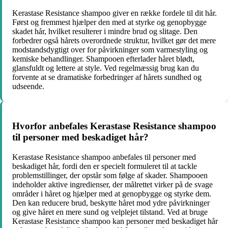
Kerastase Resistance shampoo giver en række fordele til dit hår.
Først og fremmest hjælper den med at styrke og genopbygge
skadet hår, hvilket resulterer i mindre brud og slitage. Den
forbedrer også hårets overordnede struktur, hvilket gør det mere
modstandsdygtigt over for påvirkninger som varmestyling og
kemiske behandlinger. Shampooen efterlader håret blødt,
glansfuldt og lettere at style. Ved regelmæssig brug kan du
forvente at se dramatiske forbedringer af hårets sundhed og
udseende.
Hvorfor anbefales Kerastase Resistance shampoo
til personer med beskadiget hår?
Kerastase Resistance shampoo anbefales til personer med
beskadiget hår, fordi den er specielt formuleret til at tackle
problemstillinger, der opstår som følge af skader. Shampooen
indeholder aktive ingredienser, der målrettet virker på de svage
områder i håret og hjælper med at genopbygge og styrke dem.
Den kan reducere brud, beskytte håret mod ydre påvirkninger
og give håret en mere sund og velplejet tilstand. Ved at bruge
Kerastase Resistance shampoo kan personer med beskadiget hår