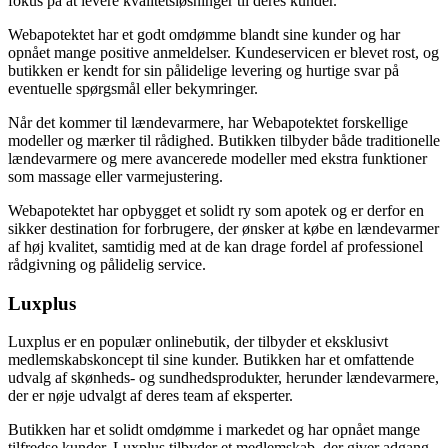
fokus på at levere kvalitetsløsninger til deres kunder.
Webapotektet har et godt omdømme blandt sine kunder og har
opnået mange positive anmeldelser. Kundeservicen er blevet rost, og
butikken er kendt for sin pålidelige levering og hurtige svar på
eventuelle spørgsmål eller bekymringer.
Når det kommer til lændevarmere, har Webapotektet forskellige
modeller og mærker til rådighed. Butikken tilbyder både traditionelle
lændevarmere og mere avancerede modeller med ekstra funktioner
som massage eller varmejustering.
Webapotektet har opbygget et solidt ry som apotek og er derfor en
sikker destination for forbrugere, der ønsker at købe en lændevarmer
af høj kvalitet, samtidig med at de kan drage fordel af professionel
rådgivning og pålidelig service.
Luxplus
Luxplus er en populær onlinebutik, der tilbyder et eksklusivt
medlemskabskoncept til sine kunder. Butikken har et omfattende
udvalg af skønheds- og sundhedsprodukter, herunder lændevarmere,
der er nøje udvalgt af deres team af eksperter.
Butikken har et solidt omdømme i markedet og har opnået mange
tilfredse kunder. Luxplus tilbyder et medlemskab, der giver adgang