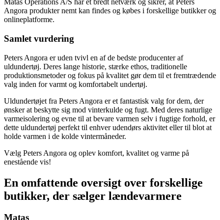
Matas Operations A/S har et bredt netværk og sikrer, at Peters
Angora produkter nemt kan findes og købes i forskellige butikker og
onlineplatforme.
Samlet vurdering
Peters Angora er uden tvivl en af de bedste producenter af
uldundertøj. Deres lange historie, stærke ethos, traditionelle
produktionsmetoder og fokus på kvalitet gør dem til et fremtrædende
valg inden for varmt og komfortabelt undertøj.
Uldundertøjet fra Peters Angora er et fantastisk valg for dem, der
ønsker at beskytte sig mod vinterkulde og fugt. Med deres naturlige
varmeisolering og evne til at bevare varmen selv i fugtige forhold, er
dette uldundertøj perfekt til enhver udendørs aktivitet eller til blot at
holde varmen i de kolde vintermåneder.
Vælg Peters Angora og oplev komfort, kvalitet og varme på
enestående vis!
En omfattende oversigt over forskellige
butikker, der sælger lændevarmere
Matas