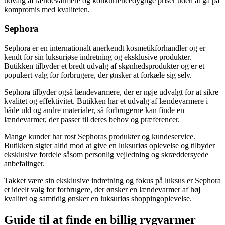
udvalg af lændevarmere og konkurrencedygtige priser uden at gå på
kompromis med kvaliteten.
Sephora
Sephora er en internationalt anerkendt kosmetikforhandler og er
kendt for sin luksuriøse indretning og eksklusive produkter.
Butikken tilbyder et bredt udvalg af skønhedsprodukter og er et
populært valg for forbrugere, der ønsker at forkæle sig selv.
Sephora tilbyder også lændevarmere, der er nøje udvalgt for at sikre
kvalitet og effektivitet. Butikken har et udvalg af lændevarmere i
både uld og andre materialer, så forbrugerne kan finde en
lændevarmer, der passer til deres behov og præferencer.
Mange kunder har rost Sephoras produkter og kundeservice.
Butikken sigter altid mod at give en luksuriøs oplevelse og tilbyder
eksklusive fordele såsom personlig vejledning og skræddersyede
anbefalinger.
Takket være sin eksklusive indretning og fokus på luksus er Sephora
et ideelt valg for forbrugere, der ønsker en lændevarmer af høj
kvalitet og samtidig ønsker en luksuriøs shoppingoplevelse.
Guide til at finde en billig rygvarmer