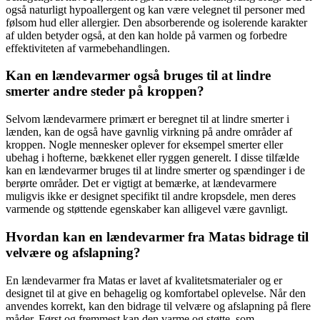
også naturligt hypoallergent og kan være velegnet til personer med
følsom hud eller allergier. Den absorberende og isolerende karakter
af ulden betyder også, at den kan holde på varmen og forbedre
effektiviteten af varmebehandlingen.
Kan en lændevarmer også bruges til at lindre
smerter andre steder på kroppen?
Selvom lændevarmere primært er beregnet til at lindre smerter i
lænden, kan de også have gavnlig virkning på andre områder af
kroppen. Nogle mennesker oplever for eksempel smerter eller
ubehag i hofterne, bækkenet eller ryggen generelt. I disse tilfælde
kan en lændevarmer bruges til at lindre smerter og spændinger i de
berørte områder. Det er vigtigt at bemærke, at lændevarmere
muligvis ikke er designet specifikt til andre kropsdele, men deres
varmende og støttende egenskaber kan alligevel være gavnligt.
Hvordan kan en lændevarmer fra Matas bidrage til
velvære og afslapning?
En lændevarmer fra Matas er lavet af kvalitetsmaterialer og er
designet til at give en behagelig og komfortabel oplevelse. Når den
anvendes korrekt, kan den bidrage til velvære og afslapning på flere
måder. Først og fremmest kan den varme og støtte, som