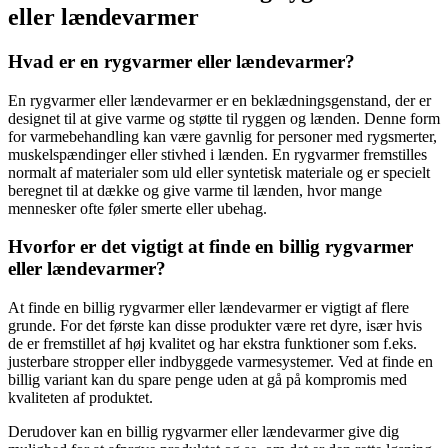
eller lændevarmer
Hvad er en rygvarmer eller lændevarmer?
En rygvarmer eller lændevarmer er en beklædningsgenstand, der er
designet til at give varme og støtte til ryggen og lænden. Denne form
for varmebehandling kan være gavnlig for personer med rygsmerter,
muskelspændinger eller stivhed i lænden. En rygvarmer fremstilles
normalt af materialer som uld eller syntetisk materiale og er specielt
beregnet til at dække og give varme til lænden, hvor mange
mennesker ofte føler smerte eller ubehag.
Hvorfor er det vigtigt at finde en billig rygvarmer
eller lændevarmer?
At finde en billig rygvarmer eller lændevarmer er vigtigt af flere
grunde. For det første kan disse produkter være ret dyre, især hvis
de er fremstillet af høj kvalitet og har ekstra funktioner som f.eks.
justerbare stropper eller indbyggede varmesystemer. Ved at finde en
billig variant kan du spare penge uden at gå på kompromis med
kvaliteten af produktet.
Derudover kan en billig rygvarmer eller lændevarmer give dig