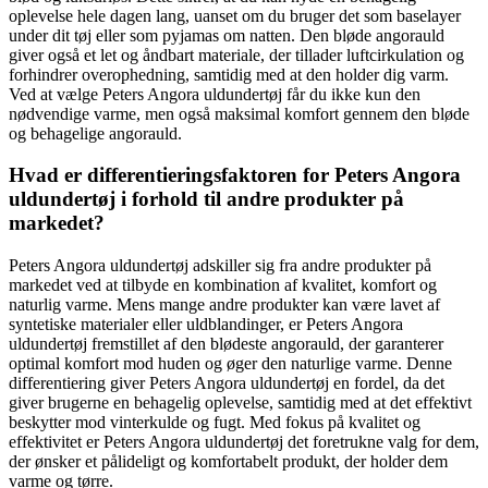
oplevelse hele dagen lang, uanset om du bruger det som baselayer
under dit tøj eller som pyjamas om natten. Den bløde angorauld
giver også et let og åndbart materiale, der tillader luftcirkulation og
forhindrer overophedning, samtidig med at den holder dig varm.
Ved at vælge Peters Angora uldundertøj får du ikke kun den
nødvendige varme, men også maksimal komfort gennem den bløde
og behagelige angorauld.
Hvad er differentieringsfaktoren for Peters Angora
uldundertøj i forhold til andre produkter på
markedet?
Peters Angora uldundertøj adskiller sig fra andre produkter på
markedet ved at tilbyde en kombination af kvalitet, komfort og
naturlig varme. Mens mange andre produkter kan være lavet af
syntetiske materialer eller uldblandinger, er Peters Angora
uldundertøj fremstillet af den blødeste angorauld, der garanterer
optimal komfort mod huden og øger den naturlige varme. Denne
differentiering giver Peters Angora uldundertøj en fordel, da det
giver brugerne en behagelig oplevelse, samtidig med at det effektivt
beskytter mod vinterkulde og fugt. Med fokus på kvalitet og
effektivitet er Peters Angora uldundertøj det foretrukne valg for dem,
der ønsker et pålideligt og komfortabelt produkt, der holder dem
varme og tørre.