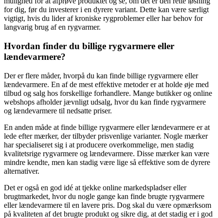
mulighed for at afprøve produktet og se, om det er den rette løsning
for dig, før du investerer i en dyrere variant. Dette kan være særligt
vigtigt, hvis du lider af kroniske rygproblemer eller har behov for
langvarig brug af en rygvarmer.
Hvordan finder du billige rygvarmere eller
lændevarmere?
Der er flere måder, hvorpå du kan finde billige rygvarmere eller
lændevarmere. En af de mest effektive metoder er at holde øje med
tilbud og salg hos forskellige forhandlere. Mange butikker og online
webshops afholder jævnligt udsalg, hvor du kan finde rygvarmere
og lændevarmere til nedsatte priser.
En anden måde at finde billige rygvarmere eller lændevarmere er at
lede efter mærker, der tilbyder prisvenlige varianter. Nogle mærker
har specialiseret sig i at producere overkommelige, men stadig
kvalitetsrige rygvarmere og lændevarmere. Disse mærker kan være
mindre kendte, men kan stadig være lige så effektive som de dyrere
alternativer.
Det er også en god idé at tjekke online markedspladser eller
brugtmarkedet, hvor du nogle gange kan finde brugte rygvarmere
eller lændevarmere til en lavere pris. Dog skal du være opmærksom
på kvaliteten af det brugte produkt og sikre dig, at det stadig er i god