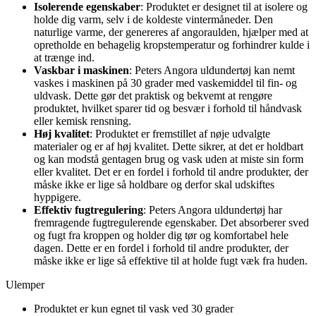
Isolerende egenskaber
: Produktet er designet til at isolere og
holde dig varm, selv i de koldeste vintermåneder. Den
naturlige varme, der genereres af angoraulden, hjælper med at
opretholde en behagelig kropstemperatur og forhindrer kulde i
at trænge ind.
Vaskbar i maskinen
: Peters Angora uldundertøj kan nemt
vaskes i maskinen på 30 grader med vaskemiddel til fin- og
uldvask. Dette gør det praktisk og bekvemt at rengøre
produktet, hvilket sparer tid og besvær i forhold til håndvask
eller kemisk rensning.
Høj kvalitet
: Produktet er fremstillet af nøje udvalgte
materialer og er af høj kvalitet. Dette sikrer, at det er holdbart
og kan modstå gentagen brug og vask uden at miste sin form
eller kvalitet. Det er en fordel i forhold til andre produkter, der
måske ikke er lige så holdbare og derfor skal udskiftes
hyppigere.
Effektiv fugtregulering
: Peters Angora uldundertøj har
fremragende fugtregulerende egenskaber. Det absorberer sved
og fugt fra kroppen og holder dig tør og komfortabel hele
dagen. Dette er en fordel i forhold til andre produkter, der
måske ikke er lige så effektive til at holde fugt væk fra huden.
Ulemper
Produktet er kun egnet til vask ved 30 grader