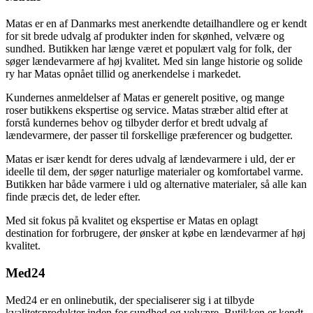
Matas er en af Danmarks mest anerkendte detailhandlere og er kendt
for sit brede udvalg af produkter inden for skønhed, velvære og
sundhed. Butikken har længe været et populært valg for folk, der
søger lændevarmere af høj kvalitet. Med sin lange historie og solide
ry har Matas opnået tillid og anerkendelse i markedet.
Kundernes anmeldelser af Matas er generelt positive, og mange
roser butikkens ekspertise og service. Matas stræber altid efter at
forstå kundernes behov og tilbyder derfor et bredt udvalg af
lændevarmere, der passer til forskellige præferencer og budgetter.
Matas er især kendt for deres udvalg af lændevarmere i uld, der er
ideelle til dem, der søger naturlige materialer og komfortabel varme.
Butikken har både varmere i uld og alternative materialer, så alle kan
finde præcis det, de leder efter.
Med sit fokus på kvalitet og ekspertise er Matas en oplagt
destination for forbrugere, der ønsker at købe en lændevarmer af høj
kvalitet.
Med24
Med24 er en onlinebutik, der specialiserer sig i at tilbyde
kvalitetsprodukter inden for sundhed og velvære. Butikken er kendt