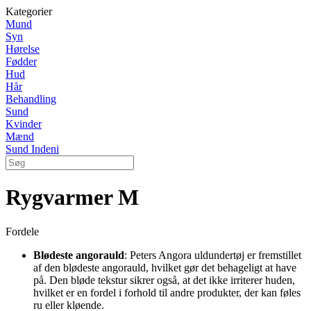
Kategorier
Mund
Syn
Hørelse
Fødder
Hud
Hår
Behandling
Sund
Kvinder
Mænd
Sund Indeni
Rygvarmer M
Fordele
Blødeste angorauld
: Peters Angora uldundertøj er fremstillet
af den blødeste angorauld, hvilket gør det behageligt at have
på. Den bløde tekstur sikrer også, at det ikke irriterer huden,
hvilket er en fordel i forhold til andre produkter, der kan føles
ru eller kløende.