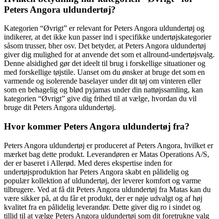
Peters Angora uldundertøj?
Kategorien “Øvrigt” er relevant for Peters Angora uldundertøj og
indikerer, at det ikke kun passer ind i specifikke undertøjskategorier
såsom trusser, bher osv. Det betyder, at Peters Angora uldundertøj
giver dig mulighed for at anvende det som et allround-undertøjsvalg.
Denne alsidighed gør det ideelt til brug i forskellige situationer og
med forskellige tøjstile. Uanset om du ønsker at bruge det som en
varmende og isolerende baselayer under dit tøj om vinteren eller
som en behagelig og blød pyjamas under din nattøjssamling, kan
kategorien “Øvrigt” give dig frihed til at vælge, hvordan du vil
bruge dit Peters Angora uldundertøj.
Hvor kommer Peters Angora uldundertøj fra?
Peters Angora uldundertøj er produceret af Peters Angora, hvilket er
mærket bag dette produkt. Leverandøren er Matas Operations A/S,
der er baseret i Allerød. Med deres ekspertise inden for
undertøjsproduktion har Peters Angora skabt en pålidelig og
populær kollektion af uldundertøj, der leverer komfort og varme
tilbrugere. Ved at få dit Peters Angora uldundertøj fra Matas kan du
være sikker på, at du får et produkt, der er nøje udvalgt og af høj
kvalitet fra en pålidelig leverandør. Dette giver dig ro i sindet og
tillid til at vælge Peters Angora uldundertøj som dit foretrukne valg