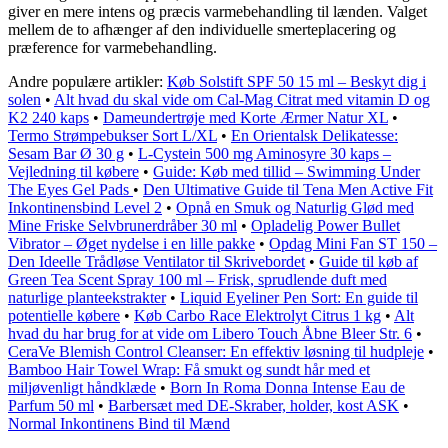
giver en mere intens og præcis varmebehandling til lænden. Valget
mellem de to afhænger af den individuelle smerteplacering og
præference for varmebehandling.
Andre populære artikler:
Køb Solstift SPF 50 15 ml – Beskyt dig i
solen
•
Alt hvad du skal vide om Cal-Mag Citrat med vitamin D og
K2 240 kaps
•
Dameundertrøje med Korte Ærmer Natur XL
•
Termo Strømpebukser Sort L/XL
•
En Orientalsk Delikatesse:
Sesam Bar Ø 30 g
•
L-Cystein 500 mg Aminosyre 30 kaps –
Vejledning til købere
•
Guide: Køb med tillid – Swimming Under
The Eyes Gel Pads
•
Den Ultimative Guide til Tena Men Active Fit
Inkontinensbind Level 2
•
Opnå en Smuk og Naturlig Glød med
Mine Friske Selvbrunerdråber 30 ml
•
Opladelig Power Bullet
Vibrator – Øget nydelse i en lille pakke
•
Opdag Mini Fan ST 150 –
Den Ideelle Trådløse Ventilator til Skrivebordet
•
Guide til køb af
Green Tea Scent Spray 100 ml – Frisk, sprudlende duft med
naturlige planteekstrakter
•
Liquid Eyeliner Pen Sort: En guide til
potentielle købere
•
Køb Carbo Race Elektrolyt Citrus 1 kg
•
Alt
hvad du har brug for at vide om Libero Touch Åbne Bleer Str. 6
•
CeraVe Blemish Control Cleanser: En effektiv løsning til hudpleje
•
Bamboo Hair Towel Wrap: Få smukt og sundt hår med et
miljøvenligt håndklæde
•
Born In Roma Donna Intense Eau de
Parfum 50 ml
•
Barbersæt med DE-Skraber, holder, kost ASK
•
Normal Inkontinens Bind til Mænd