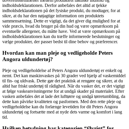
uoverensstemmelser mellem produktets faktiske indhold og
indholdsdeklarationen. Derfor anbefales det altid at tjekke
indholdsdeklarationen på det fysiske produkt, du modtager, for at
sikre, at du har den nøjagtige information om produktets
sammensætning. Dette er vigtigt, da det giver dig mulighed for at
vide præcis, hvad du bruger på din hud og være opmærksom på
eventuelle allergener, du måtte have. Ved at være opmærksom på
indholdsdeklarationen kan du træffe informerede beslutninger og
vælge produkter, der passer bedst til dine behov og præferencer.
Hvordan kan man pleje og vedligeholde Peters
Angora uldundertøj?
Pleje og vedligeholdelse af Peters Angora uldundertøj er enkelt og
nemt. Det kan maskinvaskes på 30 grader ved hjælp af vaskemiddel
til fin- og uldvask. Dette gør det praktisk at rengøre og sikrer, at du
altid har friskt undertøj til rådighed. Når du vasker det, er det vigtigt
at følge vaskeanvisningerne for at undgå skader på materialet. Efter
vasken anbefales det at lade det lufttørre og undgå tørretumbling, da
dette kan påvirke kvaliteten og pasformen. Med den rette pleje og
vedligeholdelse kan du forlænge levetiden for dit Peters Angora
uldundertøj og fortsætte med at nyde dets varme og komfort i lang
tid.
Hvilken betydning har kategorien “Øvrigt” for