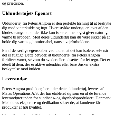
og præcision.
Uldundertøjets Egenart
Uldundertøj fra Peters Angora er den perfekte løsning til at beskytte
dig mod vinterkulde og fugt. Hvert stykke undertøj er lavet af den
blødeste angorauld, der ikke kun isolerer, men også giver naturlig
varme til kroppen. Med deres uldundertøj kan du være sikker på at
holde dig varm og komfortabel, uanset vejrforholdene.
En af de særlige egenskaber ved uld er, at det kan isolere, selv når
det er fugtigt. Dette betyder, at uldundertøj fra Peters Angora
forbliver varmt, selvom du sveder eller udsættes for let regn. Det er
ideelt til dem, der er aktive udendørs eller bare ønsker ekstra
beskyttelse mod kulden.
Leverandør
Peters Angora produkter, herunder dette uldundertøj, leveres af
Matas Operations A/S, der har etableret sig som en af de førende
leverandører inden for sundheds- og skønhedsprodukter i Danmark.
Med deres ekspertise og dedikation sikrer de, at kunderne får
produkter af høj kvalitet.