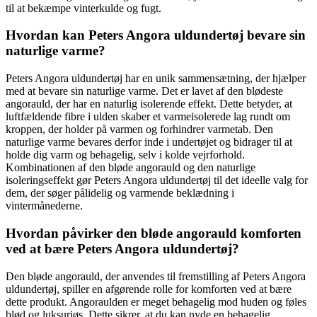
til at bekæmpe vinterkulde og fugt.
Hvordan kan Peters Angora uldundertøj bevare sin
naturlige varme?
Peters Angora uldundertøj har en unik sammensætning, der hjælper
med at bevare sin naturlige varme. Det er lavet af den blødeste
angorauld, der har en naturlig isolerende effekt. Dette betyder, at
luftfældende fibre i ulden skaber et varmeisolerede lag rundt om
kroppen, der holder på varmen og forhindrer varmetab. Den
naturlige varme bevares derfor inde i undertøjet og bidrager til at
holde dig varm og behagelig, selv i kolde vejrforhold.
Kombinationen af den bløde angorauld og den naturlige
isoleringseffekt gør Peters Angora uldundertøj til det ideelle valg for
dem, der søger pålidelig og varmende beklædning i
vintermånederne.
Hvordan påvirker den bløde angorauld komforten
ved at bære Peters Angora uldundertøj?
Den bløde angorauld, der anvendes til fremstilling af Peters Angora
uldundertøj, spiller en afgørende rolle for komforten ved at bære
dette produkt. Angoraulden er meget behagelig mod huden og føles
blød og luksuriøs. Dette sikrer, at du kan nyde en behagelig