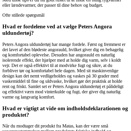
eller lændevarmer, der passer til dine behov og budget.
Ofte stillede spørgsmål
Hvad er fordelene ved at vælge Peters Angora
uldundertøj?
Peters Angora uldundertøj har mange fordele. Først og fremmest er
det lavet af den blødeste angorauld, hvilket giver dig en behagelig
og komfortabel oplevelse. Desuden har angorauld en naturlig
isolerende effekt, der hjælper med at holde dig varm, selv i koldt
vejr. Det er også effektivt til at modvirke fugt og sikre, at du
forbliver tør og komfortabel hele dagen. Med sit maskinvenlige
design kan det nemt vedligeholdes og vaskes på 30 grader med
vaskemiddel til fine og uldvaske, hvilket gør det praktisk at holde
rent og friskt. Samlet set er Peters Angora uldundertøj et pålideligt
og effektivt værn mod vinterkulde og fugt, der giver dig naturlig
varme og langvarig komfort.
Hvad er vigtigt at vide om indholdsdeklarationen og
produktet?
Når du modtager dit produkt fra Matas, kan der være små