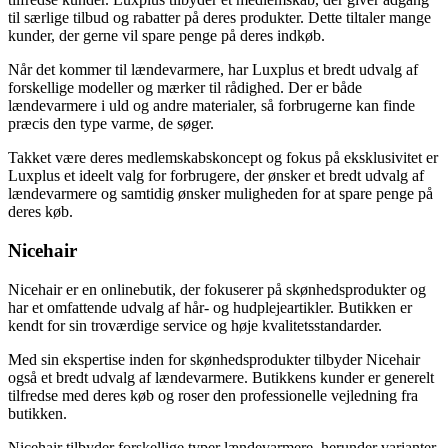
til særlige tilbud og rabatter på deres produkter. Dette tiltaler mange
kunder, der gerne vil spare penge på deres indkøb.
Når det kommer til lændevarmere, har Luxplus et bredt udvalg af
forskellige modeller og mærker til rådighed. Der er både
lændevarmere i uld og andre materialer, så forbrugerne kan finde
præcis den type varme, de søger.
Takket være deres medlemskabskoncept og fokus på eksklusivitet er
Luxplus et ideelt valg for forbrugere, der ønsker et bredt udvalg af
lændevarmere og samtidig ønsker muligheden for at spare penge på
deres køb.
Nicehair
Nicehair er en onlinebutik, der fokuserer på skønhedsprodukter og
har et omfattende udvalg af hår- og hudplejeartikler. Butikken er
kendt for sin troværdige service og høje kvalitetsstandarder.
Med sin ekspertise inden for skønhedsprodukter tilbyder Nicehair
også et bredt udvalg af lændevarmere. Butikkens kunder er generelt
tilfredse med deres køb og roser den professionelle vejledning fra
butikken.
Nicehair tilbyder forskellige typer lændevarmere, herunder varianter