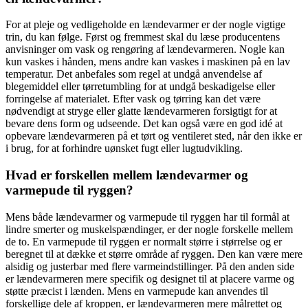
For at pleje og vedligeholde en lændevarmer er der nogle vigtige
trin, du kan følge. Først og fremmest skal du læse producentens
anvisninger om vask og rengøring af lændevarmeren. Nogle kan
kun vaskes i hånden, mens andre kan vaskes i maskinen på en lav
temperatur. Det anbefales som regel at undgå anvendelse af
blegemiddel eller tørretumbling for at undgå beskadigelse eller
forringelse af materialet. Efter vask og tørring kan det være
nødvendigt at stryge eller glatte lændevarmeren forsigtigt for at
bevare dens form og udseende. Det kan også være en god idé at
opbevare lændevarmeren på et tørt og ventileret sted, når den ikke er
i brug, for at forhindre uønsket fugt eller lugtudvikling.
Hvad er forskellen mellem lændevarmer og
varmepude til ryggen?
Mens både lændevarmer og varmepude til ryggen har til formål at
lindre smerter og muskelspændinger, er der nogle forskelle mellem
de to. En varmepude til ryggen er normalt større i størrelse og er
beregnet til at dække et større område af ryggen. Den kan være mere
alsidig og justerbar med flere varmeindstillinger. På den anden side
er lændevarmeren mere specifik og designet til at placere varme og
støtte præcist i lænden. Mens en varmepude kan anvendes til
forskellige dele af kroppen, er lændevarmeren mere målrettet og