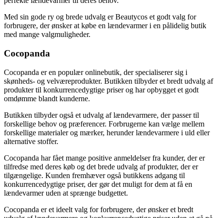
perfekte lændevarmer til deres behov.
Med sin gode ry og brede udvalg er Beautycos et godt valg for
forbrugere, der ønsker at købe en lændevarmer i en pålidelig butik
med mange valgmuligheder.
Cocopanda
Cocopanda er en populær onlinebutik, der specialiserer sig i
skønheds- og velværeprodukter. Butikken tilbyder et bredt udvalg af
produkter til konkurrencedygtige priser og har opbygget et godt
omdømme blandt kunderne.
Butikken tilbyder også et udvalg af lændevarmere, der passer til
forskellige behov og præferencer. Forbrugerne kan vælge mellem
forskellige materialer og mærker, herunder lændevarmere i uld eller
alternative stoffer.
Cocopanda har fået mange positive anmeldelser fra kunder, der er
tilfredse med deres køb og det brede udvalg af produkter, der er
tilgængelige. Kunden fremhæver også butikkens adgang til
konkurrencedygtige priser, der gør det muligt for dem at få en
lændevarmer uden at sprænge budgettet.
Cocopanda er et ideelt valg for forbrugere, der ønsker et bredt