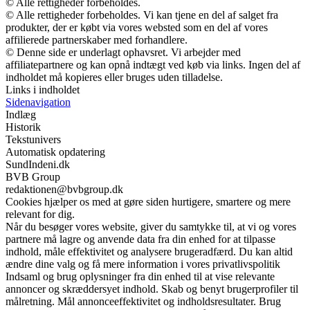
© Alle rettigheder forbeholdes.
© Alle rettigheder forbeholdes. Vi kan tjene en del af salget fra
produkter, der er købt via vores websted som en del af vores
affilierede partnerskaber med forhandlere.
© Denne side er underlagt ophavsret. Vi arbejder med
affiliatepartnere og kan opnå indtægt ved køb via links. Ingen del af
indholdet må kopieres eller bruges uden tilladelse.
Links i indholdet
Sidenavigation
Indlæg
Historik
Tekstunivers
Automatisk opdatering
SundIndeni.dk
BVB Group
redaktionen@bvbgroup.dk
Cookies hjælper os med at gøre siden hurtigere, smartere og mere
relevant for dig.
Når du besøger vores website, giver du samtykke til, at vi og vores
partnere må lagre og anvende data fra din enhed for at tilpasse
indhold, måle effektivitet og analysere brugeradfærd. Du kan altid
ændre dine valg og få mere information i vores privatlivspolitik
Indsaml og brug oplysninger fra din enhed til at vise relevante
annoncer og skræddersyet indhold. Skab og benyt brugerprofiler til
målretning. Mål annonceeffektivitet og indholdsresultater. Brug