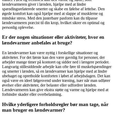
lændevarmeren giver i lænden, hjælpe med at lindre
spændingsrelaterede smerter og skabe en følelse af lettelse. Den
øgede komfort kan også hjælpe med at slappe af musklerne og
mindske stress. Med den justerbare pasform kan du tilpasse
lændevarmeren præcist til din krop, hvilket sikrer en optimal og
personlig oplevelse.
Er der nogen situationer eller aktiviteter, hvor en
lændevarmer anbefales at bruge?
En lændevarmer kan være nyttig i forskellige situationer og
aktiviteter. For det første kan den være gavnlig for personer, der
arbejder mange timer på kontoret og sidder ned i længere perioder.
Langvarig stillesiddende arbejde kan ofte føre til muskelspændinger
og smerter i lænden, så en lændevarmer kan hjælpe med at lindre
ubehaget og opretholde komforten i løbet af arbejdsdagen. Det kan
også være en ideel følgesvend under træning, især når man udfører
øvelser eller aktiviteter, der belaster eller udfordrer lænden.
Lændevarmeren kan give ekstra støtte og varme og hjælpe med at
forhindre skader eller overbelastning.
Hvilke yderligere forholdsregler bør man tage, når
man bruger en lændevarmer?