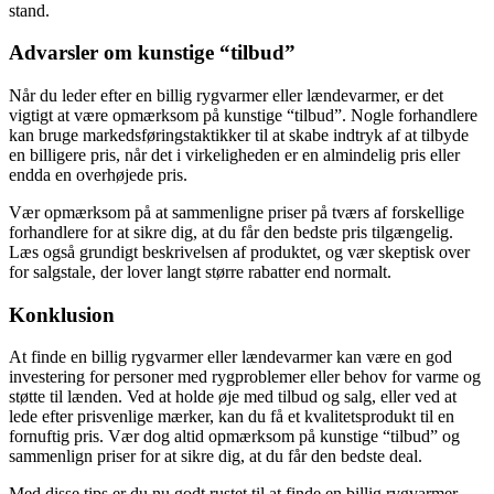
stand.
Advarsler om kunstige “tilbud”
Når du leder efter en billig rygvarmer eller lændevarmer, er det
vigtigt at være opmærksom på kunstige “tilbud”. Nogle forhandlere
kan bruge markedsføringstaktikker til at skabe indtryk af at tilbyde
en billigere pris, når det i virkeligheden er en almindelig pris eller
endda en overhøjede pris.
Vær opmærksom på at sammenligne priser på tværs af forskellige
forhandlere for at sikre dig, at du får den bedste pris tilgængelig.
Læs også grundigt beskrivelsen af produktet, og vær skeptisk over
for salgstale, der lover langt større rabatter end normalt.
Konklusion
At finde en billig rygvarmer eller lændevarmer kan være en god
investering for personer med rygproblemer eller behov for varme og
støtte til lænden. Ved at holde øje med tilbud og salg, eller ved at
lede efter prisvenlige mærker, kan du få et kvalitetsprodukt til en
fornuftig pris. Vær dog altid opmærksom på kunstige “tilbud” og
sammenlign priser for at sikre dig, at du får den bedste deal.
Med disse tips er du nu godt rustet til at finde en billig rygvarmer