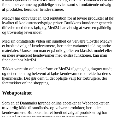
for sin bekvemme og pålidelige service samt sit omfattende udvalg
af produkter, herunder lændevarmere.
Med24 har opbygget en god reputation for at levere produkter af høj
kvalitet til konkurrencedygtige priser. Butikkens kunder er generelt
tilfredse med deres køb, og Med24 har vist sig at være en pålidelig
og troværdig leverandør.
Med sin omfattende viden om sundhed og velvære tilbyder Med24
et bredt udvalg af lændevarmere, herunder varianter i uld og andre
materialer. Uanset om man er på udkig efter en klassisk model eller
en mere avanceret lændevarmer med ekstra funktioner, kan man
finde det hos Med24.
Takket være sin onlineplatform er Med24 tilgængelig døgnet rundt,
og det er nemt og bekvemt at købe lændevarmere direkte fra deres
hjemmeside. Det gør dem til det oplagte valg for forbrugere, der
foretrækker online shopping.
Webapotektet
Som en af Danmarks førende online apoteker er Webapotektet en
troværdig kilde til sundheds- og velværeprodukter, herunder
lændevarmere. Butikken har et bredt udvalg af produkter og har