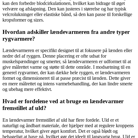
kan den forbedre blodcirkulationen, hvilket kan bidrage til øget
velvære og afslapning. Den kan justeres i størrelse og har typisk
velcrolukninger eller elastiske bånd, så den kan passe til forskellige
kropsformer og sizes.
Hvordan adskiller lændevarmeren fra andre typer
rygvarmere?
Lændevarmeren er specifikt designet til at fokusere på lænden eller
nedre del af ryggen. Denne placering er ofte udsat for
muskelspændinger og smerter, så lændevarmeren er udformet til at
give målrettet varme og støtte til dette område. I modsætning til en
generel rygvarmer, der kan dække hele ryggen, er lændevarmeren
formet og dimensioneret til at passe præcist til lænden. Dette giver
en mere målrettet og intens varmebehandling, der kan lindre smerte
og ubehag mere effektivt.
Hvad er fordelene ved at bruge en lændevarmer
fremstillet af uld?
En lændevarmer fremstillet af uld har flere fordele. Uld er et
naturligt og åndbart materiale, der hjælper med at regulere kroppens
temperatur, hvilket giver øget komfort. Det er også blødt og
behageligt at have på, hvilket gør det ideelt til langvarig brug. Uld er