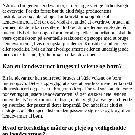
Når man bruger en lændevarmer, er der nogle vigtige forholdsregler
at overveje. For det første bør du altid følge producentens
instruktioner og anbefalinger for korrekt brug og pleje af
lændevarmeren. Det er også vigtigt at undgå at overdrive brugen af ​​
varmen, da dette kan resultere i forbrænding eller anden skade på
huden. Hvis du har nogen form for allergi eller hudirritation, skal du
være opmærksom på eventuelle reaktioner og stoppe med at bruge
lændevarmeren, hvis der opstår problemer. Konsulter altid en læge
eller specialist, hvis du har alvorlige smerter eller en underliggende
medicinsk tilstand, før du bruger en lændevarmer.
Kan en lændevarmer bruges til voksne og børn?
En lændevarmer kan som regel bruges af både voksne og børn
under opsyn. Det er dog vigtigt at sikre, at lændevarmeren er korrekt
dimensioneret og passer til brugerens krop. For voksne kan det være
nødvendigt at justere lændevarmeren, så den dækker hele lænden
ordentligt. Når det kommer til børn, er det vigtigt at vælge en bredde
og størrelse, der passer til deres kropsmål. Det anbefales altid at
spørge læge eller specialist om den passende størrelse og brug af en
lændevarmer til børn.
Hvad er forskellige måder at pleje og vedligeholde
en lændevarmer?