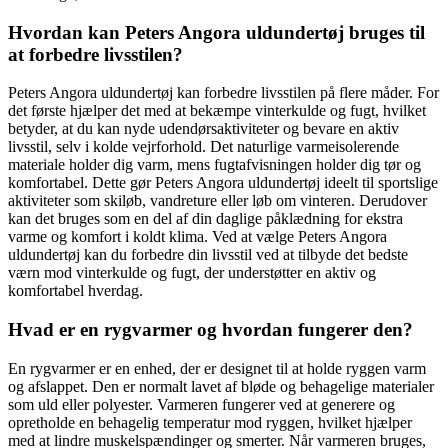
Hvordan kan Peters Angora uldundertøj bruges til
at forbedre livsstilen?
Peters Angora uldundertøj kan forbedre livsstilen på flere måder. For
det første hjælper det med at bekæmpe vinterkulde og fugt, hvilket
betyder, at du kan nyde udendørsaktiviteter og bevare en aktiv
livsstil, selv i kolde vejrforhold. Det naturlige varmeisolerende
materiale holder dig varm, mens fugtafvisningen holder dig tør og
komfortabel. Dette gør Peters Angora uldundertøj ideelt til sportslige
aktiviteter som skiløb, vandreture eller løb om vinteren. Derudover
kan det bruges som en del af din daglige påklædning for ekstra
varme og komfort i koldt klima. Ved at vælge Peters Angora
uldundertøj kan du forbedre din livsstil ved at tilbyde det bedste
værn mod vinterkulde og fugt, der understøtter en aktiv og
komfortabel hverdag.
Hvad er en rygvarmer og hvordan fungerer den?
En rygvarmer er en enhed, der er designet til at holde ryggen varm
og afslappet. Den er normalt lavet af bløde og behagelige materialer
som uld eller polyester. Varmeren fungerer ved at generere og
opretholde en behagelig temperatur mod ryggen, hvilket hjælper
med at lindre muskelspændinger og smerter. Når varmeren bruges,