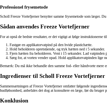
Professionel frysemetode
Scholl Freeze Vortefjerner benytter samme frysemetode som læger. Du ka
Sådan anvendes Freeze Vortefjerner
For at opnå de bedste resultater, er det vigtigt at følge instruktionerne t
Fastgør en applikatorvatpind på den hvide plastichætte.
Hold beholderen opretstående, og tryk hætten ned i 5 sekunder.
Fjern hætten fra beholderen. Vent i 15 sekunder. Lad vatpinden p
Sørg for, at vorten vender opad. Hold applikatorvatpinden lige n
Bemærk: Du må ikke behandle den samme fod- eller håndvorte mere end
Ingredienser til Scholl Freeze Vortefjerner
Sammensætningen af Freeze Vortefjerner omfatter følgende ingredienser:
hudfølsomhed, anbefales det dog at konsultere en læge, før du bruger p
Konklusion