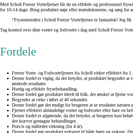
Med Scholl Freeze Vortefjerner får du en effektiv og professionel fryseme
for 10-14 dage. Brug produktet nøje efter instruktionerne, og sørg for
“Frysemetoden i Scholl Freeze Vortefjerner er fantastisk! Jeg fi
Tag kontrol over dine vorter og fodvorter i dag med Scholl Freeze Vortef
Fordele
Freeze Vorte- og Fodvortefjerner fra Scholl virker effektivt fra 1
Denne fordel er vigtig, da det betyder, at produktet begynder at 
ønskede resultater.
Hurtig og effektiv frysebehandling.
Denne fordel gør produktet ideelt til folk, der ønsker at fjerne v
Begynder at virke i løbet af 40 sekunder.
Denne fordel gør det muligt for brugeren at se resultater næsten ø
Fjerner effektivt almindelige vorter og fodvorter efter bare en be
Denne fordel er afgørende, da det betyder, at brugeren kun behø
der kræver gentagne behandlinger.
Præcis og målrettet virkning (fra 4 år).
Denne fordel gør produktet velegnet til både børn og voksne. De