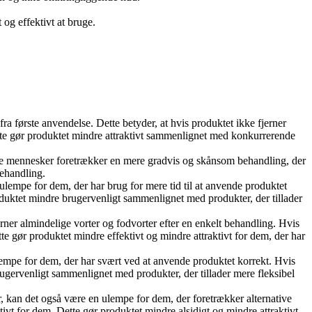
 og effektivt at bruge.
ra første anvendelse. Dette betyder, at hvis produktet ikke fjerner
tte gør produktet mindre attraktivt sammenlignet med konkurrerende
gle mennesker foretrækker en mere gradvis og skånsom behandling, der
behandling.
ulempe for dem, der har brug for mere tid til at anvende produktet
roduktet mindre brugervenligt sammenlignet med produkter, der tillader
rner almindelige vorter og fodvorter efter en enkelt behandling. Hvis
e gør produktet mindre effektivt og mindre attraktivt for dem, der har
lempe for dem, der har svært ved at anvende produktet korrekt. Hvis
brugervenligt sammenlignet med produkter, der tillader mere fleksibel
 kan det også være en ulempe for dem, der foretrækker alternative
vt for dem. Dette gør produktet mindre alsidigt og mindre attraktivt