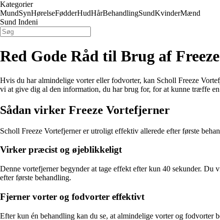
Kategorier
Mund
Syn
Hørelse
Fødder
Hud
Hår
Behandling
Sund
Kvinder
Mænd
Sund Indeni
Red Gode Råd til Brug af Freeze 
Hvis du har almindelige vorter eller fodvorter, kan Scholl Freeze Vort
vi at give dig al den information, du har brug for, for at kunne træffe e
Sådan virker Freeze Vortefjerner
Scholl Freeze Vortefjerner er utroligt effektiv allerede efter første beh
Virker præcist og øjeblikkeligt
Denne vortefjerner begynder at tage effekt efter kun 40 sekunder. Du vi
efter første behandling.
Fjerner vorter og fodvorter effektivt
Efter kun én behandling kan du se, at almindelige vorter og fodvorter be