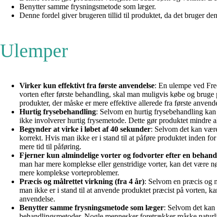
Benytter samme frysningsmetode som læger.
Denne fordel giver brugeren tillid til produktet, da det bruger de
Ulemper
Virker kun effektivt fra første anvendelse
: En ulempe ved Free
vorten efter første behandling, skal man muligvis købe og bruge
produkter, der måske er mere effektive allerede fra første anvend
Hurtig frysebehandling
: Selvom en hurtig frysebehandling kan
ikke involverer hurtig frysemetode. Dette gør produktet mindre a
Begynder at virke i løbet af 40 sekunder
: Selvom det kan være
korrekt. Hvis man ikke er i stand til at påføre produktet inden f
mere tid til påføring.
Fjerner kun almindelige vorter og fodvorter efter en behand
man har mere komplekse eller genstridige vorter, kan det være nø
mere komplekse vorteproblemer.
Præcis og målrettet virkning (fra 4 år)
: Selvom en præcis og m
man ikke er i stand til at anvende produktet præcist på vorten, k
anvendelse.
Benytter samme frysningsmetode som læger
: Selvom det kan 
behandlingsmetoder. Nogle mennesker foretrækker måske naturlige 