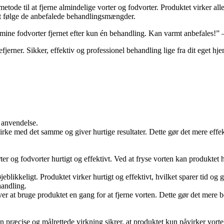
tode til at fjerne almindelige vorter og fodvorter. Produktet virker alle
 at følge de anbefalede behandlingsmængder.
k mine fodvorter fjernet efter kun én behandling. Kan varmt anbefales!” 
jerner. Sikker, effektiv og professionel behandling lige fra dit eget hje
. anvendelse.
virke med det samme og giver hurtige resultater. Dette gør det mere effek
orter og fodvorter hurtigt og effektivt. Ved at fryse vorten kan produkte
jeblikkeligt. Produktet virker hurtigt og effektivt, hvilket sparer tid og
handling.
ver at bruge produktet en gang for at fjerne vorten. Dette gør det mer
n præcise og målrettede virkning sikrer, at produktet kun påvirker vor