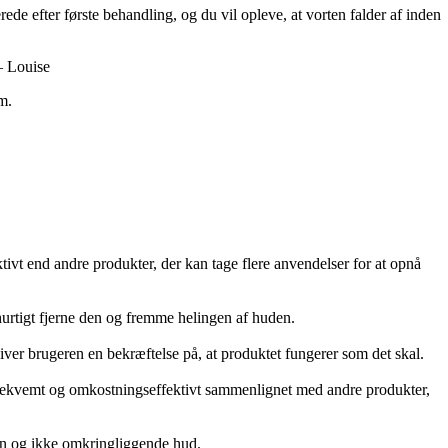
rede efter første behandling, og du vil opleve, at vorten falder af inden
– Louise
m.
tivt end andre produkter, der kan tage flere anvendelser for at opnå
t hurtigt fjerne den og fremme helingen af huden.
 giver brugeren en bekræftelse på, at produktet fungerer som det skal.
e bekvemt og omkostningseffektivt sammenlignet med andre produkter,
ten og ikke omkringliggende hud.