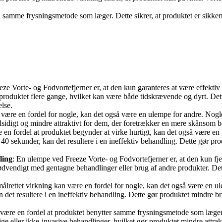
n samme frysningsmetode som læger. Dette sikrer, at produktet er sikkert
ze Vorte- og Fodvortefjerner er, at den kun garanteres at være effektiv f
 produktet flere gange, hvilket kan være både tidskrævende og dyrt. De
else.
 være en fordel for nogle, kan det også være en ulempe for andre. No
lsidigt og mindre attraktivt for dem, der foretrækker en mere skånsom 
 en fordel at produktet begynder at virke hurtigt, kan det også være en 
or 40 sekunder, kan det resultere i en ineffektiv behandling. Dette gør p
ling
: En ulempe ved Freeze Vorte- og Fodvortefjerner er, at den kun fje
dvendigt med gentagne behandlinger eller brug af andre produkter. Dett
ålrettet virkning kan være en fordel for nogle, kan det også være en u
an det resultere i en ineffektiv behandling. Dette gør produktet mindre 
være en fordel at produktet benytter samme frysningsmetode som læger,
eller ikke-invasive behandlinger, hvilket gør produktet mindre attrakti