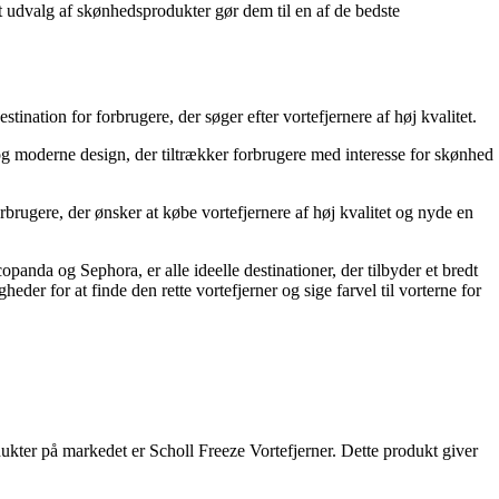
t udvalg af skønhedsprodukter gør dem til en af de bedste
ination for forbrugere, der søger efter vortefjernere af høj kvalitet.
t og moderne design, der tiltrækker forbrugere med interesse for skønhed
rbrugere, der ønsker at købe vortefjernere af høj kvalitet og nyde en
nda og Sephora, er alle ideelle destinationer, der tilbyder et bredt
der for at finde den rette vortefjerner og sige farvel til vorterne for
odukter på markedet er Scholl Freeze Vortefjerner. Dette produkt giver