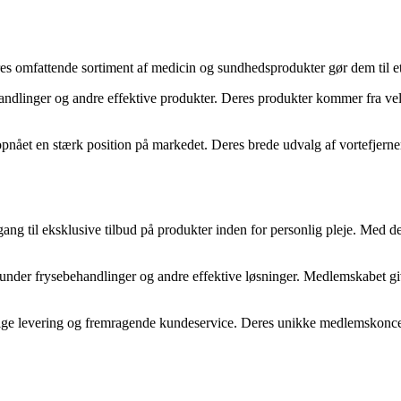
mfattende sortiment af medicin og sundhedsprodukter gør dem til et idee
handlinger og andre effektive produkter. Deres produkter kommer fra vel
ået en stærk position på markedet. Deres brede udvalg af vortefjernere 
g til eksklusive tilbud på produkter inden for personlig pleje. Med der
runder frysebehandlinger og andre effektive løsninger. Medlemskabet giv
ige levering og fremragende kundeservice. Deres unikke medlemskoncept g