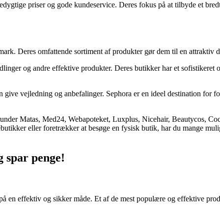
dygtige priser og gode kundeservice. Deres fokus på at tilbyde et bred
k. Deres omfattende sortiment af produkter gør dem til en attraktiv dest
ndlinger og andre effektive produkter. Deres butikker har et sofistikere
 give vejledning og anbefalinger. Sephora er en ideel destination for fo
runder Matas, Med24, Webapoteket, Luxplus, Nicehair, Beautycos, Cocopa
utikker eller foretrækker at besøge en fysisk butik, har du mange mulighe
og spar penge!
ter på en effektiv og sikker måde. Et af de mest populære og effektive pr