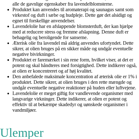
alle de gavnlige egenskaber fra lavendelblomsterne.
Produktet kan anvendes til aromaterapi og saunagus samt som
virkestof og duft i sæbe og hudpleje. Dette gør det alsidigt og
egnet til forskellige anvendelser.
Lavendelolie har en afslappende blomsterduft, der kan hjælpe
med at reducere stress og fremme afslapning. Denne duft er
behagelig og beroligende for sanserne.
Æterisk olie fra lavendel må aldrig anvendes ufortyndet. Dette
sikrer, at olien bruges på en sikker måde og undgår eventuelle
negative bivirkninger.
Produktet er faremærket i sin rene form, hvilket viser, at det er
potent og skal håndteres med forsigtighed. Dette indikerer også,
at olien er koncentreret og af høj kvalitet.
Den anbefalede maksimale koncentration af æterisk olie er 1% i
produktet. Dette sikrer, at olien bruges i den rette mængde og
undgår eventuelle negative reaktioner på huden eller luftvejene.
Lavendelolie er meget giftig for vandlevende organismer med
langvarige virkninger. Dette indikerer, at olien er potent og
effektiv til at bekæmpe skadedyr og uønskede organismer i
vandmiljøer.
Ulemper