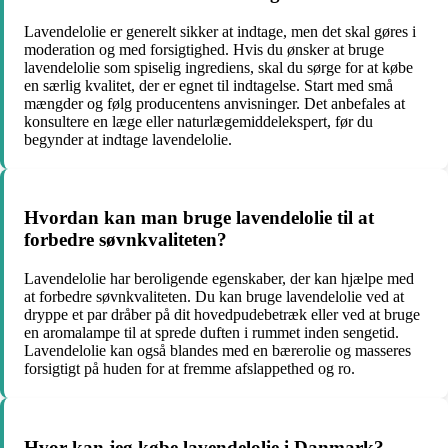
Lavendelolie er generelt sikker at indtage, men det skal gøres i
moderation og med forsigtighed. Hvis du ønsker at bruge
lavendelolie som spiselig ingrediens, skal du sørge for at købe
en særlig kvalitet, der er egnet til indtagelse. Start med små
mængder og følg producentens anvisninger. Det anbefales at
konsultere en læge eller naturlægemiddelekspert, før du
begynder at indtage lavendelolie.
Hvordan kan man bruge lavendelolie til at
forbedre søvnkvaliteten?
Lavendelolie har beroligende egenskaber, der kan hjælpe med
at forbedre søvnkvaliteten. Du kan bruge lavendelolie ved at
dryppe et par dråber på dit hovedpudebetræk eller ved at bruge
en aromalampe til at sprede duften i rummet inden sengetid.
Lavendelolie kan også blandes med en bærerolie og masseres
forsigtigt på huden for at fremme afslappethed og ro.
Hvor kan jeg købe lavendelolie i Danmark?