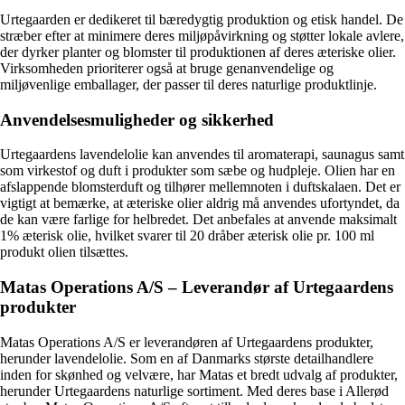
Urtegaarden er dedikeret til bæredygtig produktion og etisk handel. De
stræber efter at minimere deres miljøpåvirkning og støtter lokale avlere,
der dyrker planter og blomster til produktionen af deres æteriske olier.
Virksomheden prioriterer også at bruge genanvendelige og
miljøvenlige emballager, der passer til deres naturlige produktlinje.
Anvendelsesmuligheder og sikkerhed
Urtegaardens lavendelolie kan anvendes til aromaterapi, saunagus samt
som virkestof og duft i produkter som sæbe og hudpleje. Olien har en
afslappende blomsterduft og tilhører mellemnoten i duftskalaen. Det er
vigtigt at bemærke, at æteriske olier aldrig må anvendes ufortyndet, da
de kan være farlige for helbredet. Det anbefales at anvende maksimalt
1% æterisk olie, hvilket svarer til 20 dråber æterisk olie pr. 100 ml
produkt olien tilsættes.
Matas Operations A/S – Leverandør af Urtegaardens
produkter
Matas Operations A/S er leverandøren af Urtegaardens produkter,
herunder lavendelolie. Som en af Danmarks største detailhandlere
inden for skønhed og velvære, har Matas et bredt udvalg af produkter,
herunder Urtegaardens naturlige sortiment. Med deres base i Allerød