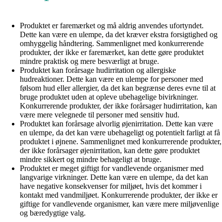
Produktet er faremærket og må aldrig anvendes ufortyndet.
Dette kan være en ulempe, da det kræver ekstra forsigtighed og
omhyggelig håndtering. Sammenlignet med konkurrerende
produkter, der ikke er faremærket, kan dette gøre produktet
mindre praktisk og mere besværligt at bruge.
Produktet kan forårsage hudirritation og allergiske
hudreaktioner. Dette kan være en ulempe for personer med
følsom hud eller allergier, da det kan begrænse deres evne til at
bruge produktet uden at opleve ubehagelige bivirkninger.
Konkurrerende produkter, der ikke forårsager hudirritation, kan
være mere velegnede til personer med sensitiv hud.
Produktet kan forårsage alvorlig øjenirritation. Dette kan være
en ulempe, da det kan være ubehageligt og potentielt farligt at få
produktet i øjnene. Sammenlignet med konkurrerende produkter,
der ikke forårsager øjenirritation, kan dette gøre produktet
mindre sikkert og mindre behageligt at bruge.
Produktet er meget giftigt for vandlevende organismer med
langvarige virkninger. Dette kan være en ulempe, da det kan
have negative konsekvenser for miljøet, hvis det kommer i
kontakt med vandmiljøet. Konkurrerende produkter, der ikke er
giftige for vandlevende organismer, kan være mere miljøvenlige
og bæredygtige valg.