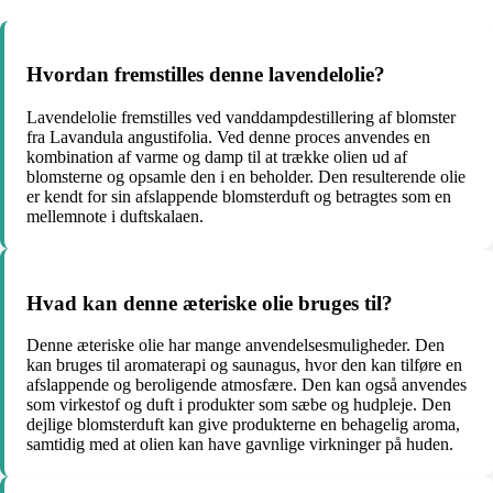
Hvordan fremstilles denne lavendelolie?
Lavendelolie fremstilles ved vanddampdestillering af blomster
fra Lavandula angustifolia. Ved denne proces anvendes en
kombination af varme og damp til at trække olien ud af
blomsterne og opsamle den i en beholder. Den resulterende olie
er kendt for sin afslappende blomsterduft og betragtes som en
mellemnote i duftskalaen.
Hvad kan denne æteriske olie bruges til?
Denne æteriske olie har mange anvendelsesmuligheder. Den
kan bruges til aromaterapi og saunagus, hvor den kan tilføre en
afslappende og beroligende atmosfære. Den kan også anvendes
som virkestof og duft i produkter som sæbe og hudpleje. Den
dejlige blomsterduft kan give produkterne en behagelig aroma,
samtidig med at olien kan have gavnlige virkninger på huden.