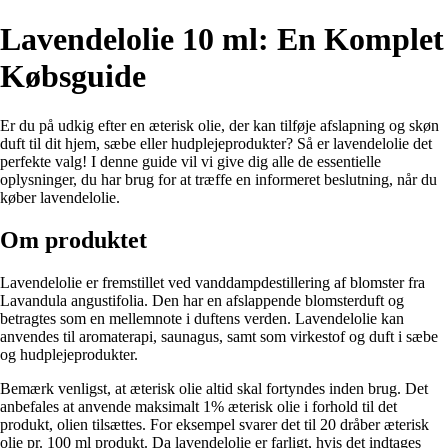
Lavendelolie 10 ml: En Komplet
Købsguide
Er du på udkig efter en æterisk olie, der kan tilføje afslapning og skøn
duft til dit hjem, sæbe eller hudplejeprodukter? Så er lavendelolie det
perfekte valg! I denne guide vil vi give dig alle de essentielle
oplysninger, du har brug for at træffe en informeret beslutning, når du
køber lavendelolie.
Om produktet
Lavendelolie er fremstillet ved vanddampdestillering af blomster fra
Lavandula angustifolia. Den har en afslappende blomsterduft og
betragtes som en mellemnote i duftens verden. Lavendelolie kan
anvendes til aromaterapi, saunagus, samt som virkestof og duft i sæbe
og hudplejeprodukter.
Bemærk venligst, at æterisk olie altid skal fortyndes inden brug. Det
anbefales at anvende maksimalt 1% æterisk olie i forhold til det
produkt, olien tilsættes. For eksempel svarer det til 20 dråber æterisk
olie pr. 100 ml produkt. Da lavendelolie er farligt, hvis det indtages