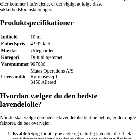
eller kommer i luftvejene, er det vigtigt at følge disse
sikkerhedsforanstaltninger.
Produktspecifikationer
Indhold
10 ml
Enhedspris
4.995 kr./l
Mærke
Urtegaarden
Kategori
Duft til hjemmet
Varenummer
997686
Matas Operations A/S
Leverandør
Rørmosevej 1
3450 Allerød
Hvordan vælger du den bedste
lavendelolie?
Når du skal vælge den bedste lavendelolie til dine behov, er der nogle
faktorer, du bør overveje:
Kvalitet:
Sørg for at købe ægte og naturlig lavendelolie. Tjek