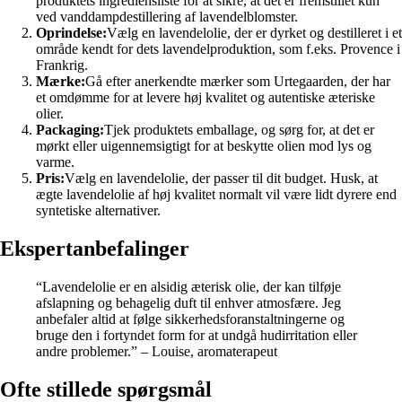
produktets ingrediensliste for at sikre, at det er fremstillet kun
ved vanddampdestillering af lavendelblomster.
Oprindelse:
Vælg en lavendelolie, der er dyrket og destilleret i et
område kendt for dets lavendelproduktion, som f.eks. Provence i
Frankrig.
Mærke:
Gå efter anerkendte mærker som Urtegaarden, der har
et omdømme for at levere høj kvalitet og autentiske æteriske
olier.
Packaging:
Tjek produktets emballage, og sørg for, at det er
mørkt eller uigennemsigtigt for at beskytte olien mod lys og
varme.
Pris:
Vælg en lavendelolie, der passer til dit budget. Husk, at
ægte lavendelolie af høj kvalitet normalt vil være lidt dyrere end
syntetiske alternativer.
Ekspertanbefalinger
“Lavendelolie er en alsidig æterisk olie, der kan tilføje
afslapning og behagelig duft til enhver atmosfære. Jeg
anbefaler altid at følge sikkerhedsforanstaltningerne og
bruge den i fortyndet form for at undgå hudirritation eller
andre problemer.” – Louise, aromaterapeut
Ofte stillede spørgsmål