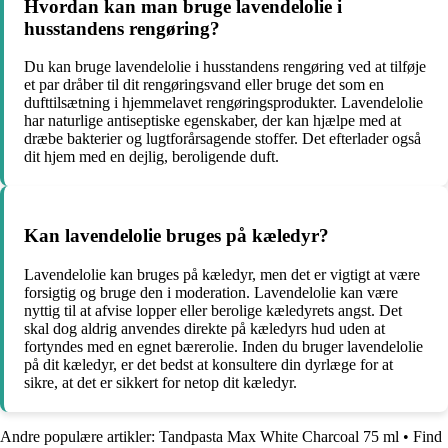
Hvordan kan man bruge lavendelolie i
husstandens rengøring?
Du kan bruge lavendelolie i husstandens rengøring ved at tilføje
et par dråber til dit rengøringsvand eller bruge det som en
dufttilsætning i hjemmelavet rengøringsprodukter. Lavendelolie
har naturlige antiseptiske egenskaber, der kan hjælpe med at
dræbe bakterier og lugtforårsagende stoffer. Det efterlader også
dit hjem med en dejlig, beroligende duft.
Kan lavendelolie bruges på kæledyr?
Lavendelolie kan bruges på kæledyr, men det er vigtigt at være
forsigtig og bruge den i moderation. Lavendelolie kan være
nyttig til at afvise lopper eller berolige kæledyrets angst. Det
skal dog aldrig anvendes direkte på kæledyrs hud uden at
fortyndes med en egnet bærerolie. Inden du bruger lavendelolie
på dit kæledyr, er det bedst at konsultere din dyrlæge for at
sikre, at det er sikkert for netop dit kæledyr.
Andre populære artikler:
Tandpasta Max White Charcoal 75 ml
•
Find