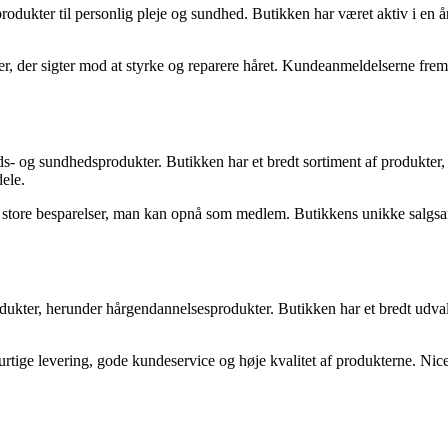
 produkter til personlig pleje og sundhed. Butikken har været aktiv i 
, der sigter mod at styrke og reparere håret. Kundeanmeldelserne fremh
s- og sundhedsprodukter. Butikken har et bredt sortiment af produkter,
ele.
tore besparelser, man kan opnå som medlem. Butikkens unikke salgsargume
odukter, herunder hårgendannelsesprodukter. Butikken har et bredt udvalg
rtige levering, gode kundeservice og høje kvalitet af produkterne. Nic