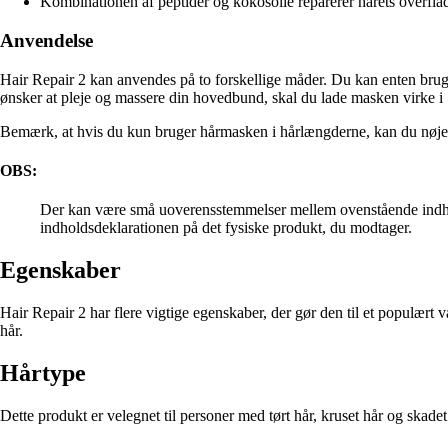
Kombinationen af peptider og kokosolie reparerer hårets overfla
Anvendelse
Hair Repair 2 kan anvendes på to forskellige måder. Du kan enten bruge 
ønsker at pleje og massere din hovedbund, skal du lade masken virke i
Bemærk, at hvis du kun bruger hårmasken i hårlængderne, kan du nøje
OBS:
Der kan være små uoverensstemmelser mellem ovenstående indhold
indholdsdeklarationen på det fysiske produkt, du modtager.
Egenskaber
Hair Repair 2 har flere vigtige egenskaber, der gør den til et populært
hår.
Hårtype
Dette produkt er velegnet til personer med tørt hår, kruset hår og skade