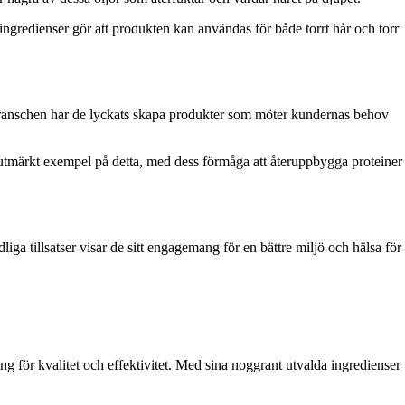
ingredienser gör att produkten kan användas för både torrt hår och torr
m branschen har de lyckats skapa produkter som möter kundernas behov
tt utmärkt exempel på detta, med dess förmåga att återuppbygga proteiner
ga tillsatser visar de sitt engagemang för en bättre miljö och hälsa för
 för kvalitet och effektivitet. Med sina noggrant utvalda ingredienser