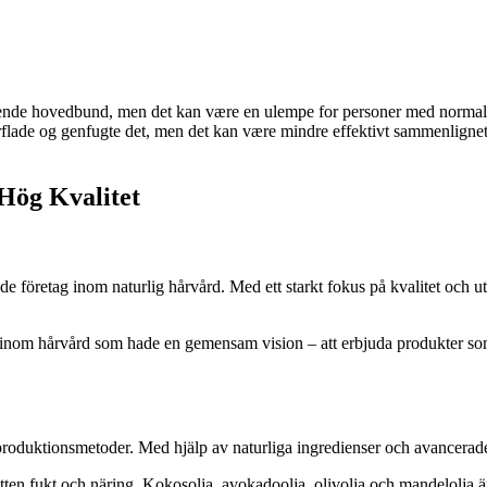
kløende hovedbund, men det kan være en ulempe for personer med normal e
flade og genfugte det, men det kan være mindre effektivt sammenlignet
 Hög Kvalitet
de företag inom naturlig hårvård. Med ett starkt fokus på kvalitet och u
 inom hårvård som hade en gemensam vision – att erbjuda produkter som
produktionsmetoder. Med hjälp av naturliga ingredienser och avancerade
otten fukt och näring. Kokosolja, avokadoolja, olivolja och mandelolja ä