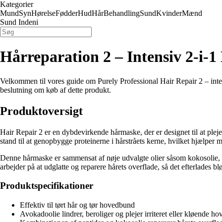
Kategorier
Mund
Syn
Hørelse
Fødder
Hud
Hår
Behandling
Sund
Kvinder
Mænd
Sund Indeni
Hårreparation 2 – Intensiv 2-i-
Velkommen til vores guide om Purely Professional Hair Repair 2 – intens
beslutning om køb af dette produkt.
Produktoversigt
Hair Repair 2 er en dybdevirkende hårmaske, der er designet til at ple
stand til at genopbygge proteinerne i hårstråets kerne, hvilket hjælper m
Denne hårmaske er sammensat af nøje udvalgte olier såsom kokosolie, a
arbejder på at udglatte og reparere hårets overflade, så det efterlades bl
Produktspecifikationer
Effektiv til tørt hår og tør hovedbund
Avokadoolie lindrer, beroliger og plejer irriteret eller kløende h