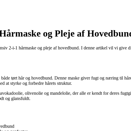
1 Hårmaske og Pleje af Hovedbun
iv 2-i-1 hårmaske og pleje af hovedbund. I denne artikel vil vi give dig
je både tørt hår og hovedbund. Denne maske giver fugt og næring til hå
ed at styrke og forbedre hårets struktur.
vokadoolie, olivenolie og mandelolie, der alle er kendt for deres fugt
ødt og glansfuldt.
ovedbund