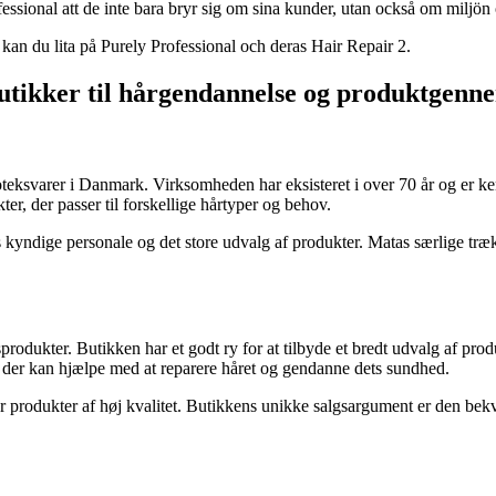
ofessional att de inte bara bryr sig om sina kunder, utan också om miljö
an du lita på Purely Professional och deras Hair Repair 2.
butikker til hårgendannelse og produktgen
eksvarer i Danmark. Virksomheden har eksisteret i over 70 år og er kend
er, der passer til forskellige hårtyper og behov.
kyndige personale og det store udvalg af produkter. Matas særlige træk e
produkter. Butikken har et godt ry for at tilbyde et bredt udvalg af pr
r, der kan hjælpe med at reparere håret og gendanne dets sundhed.
er produkter af høj kvalitet. Butikkens unikke salgsargument er den bek