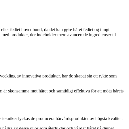
ller fedtet hovedbund, da det kan gøre håret fedtet og tungt
 med produkter, der indeholder mere avancerede ingredienser til
tveckling av innovativa produkter, har de skapat sig ett rykte som
 är skonsamma mot håret och samtidigt effektiva för att möta hårets
 tekniker lyckas de producera hårvårdsprodukter av högsta kvalitet.
r några av dessa oljor som återfuktar och vårdar håret på djupet.