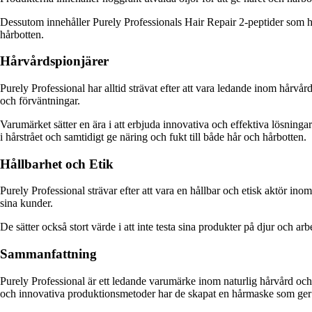
Dessutom innehåller Purely Professionals Hair Repair 2-peptider som hjäl
hårbotten.
Hårvårdspionjärer
Purely Professional har alltid strävat efter att vara ledande inom hår
och förväntningar.
Varumärket sätter en ära i att erbjuda innovativa och effektiva lösning
i hårstrået och samtidigt ge näring och fukt till både hår och hårbotten.
Hållbarhet och Etik
Purely Professional strävar efter att vara en hållbar och etisk aktör in
sina kunder.
De sätter också stort värde i att inte testa sina produkter på djur och arbet
Sammanfattning
Purely Professional är ett ledande varumärke inom naturlig hårvård och
och innovativa produktionsmetoder har de skapat en hårmaske som ger n