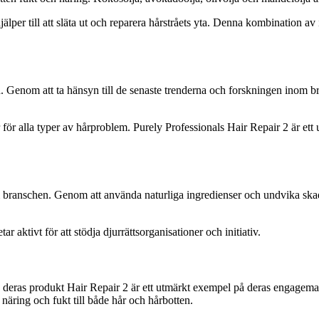
per till att släta ut och reparera hårstråets yta. Denna kombination av 
vård. Genom att ta hänsyn till de senaste trenderna och forskningen ino
ar för alla typer av hårproblem. Purely Professionals Hair Repair 2 är e
om branschen. Genom att använda naturliga ingredienser och undvika skadli
ar aktivt för att stödja djurrättsorganisationer och initiativ.
 deras produkt Hair Repair 2 är ett utmärkt exempel på deras engagemang
äring och fukt till både hår och hårbotten.