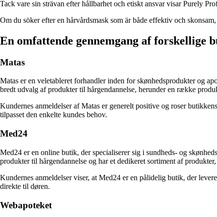
Tack vare sin strävan efter hållbarhet och etiskt ansvar visar Purely Pr
Om du söker efter en hårvårdsmask som är både effektiv och skonsam, k
En omfattende gennemgang af forskellige 
Matas
Matas er en veletableret forhandler inden for skønhedsprodukter og apot
bredt udvalg af produkter til hårgendannelse, herunder en række produkt
Kundernes anmeldelser af Matas er generelt positive og roser butikkens 
tilpasset den enkelte kundes behov.
Med24
Med24 er en online butik, der specialiserer sig i sundheds- og skønheds
produkter til hårgendannelse og har et dedikeret sortiment af produkte
Kundernes anmeldelser viser, at Med24 er en pålidelig butik, der lever
direkte til døren.
Webapoteket