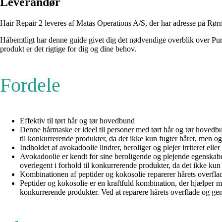
Leverandør
Hair Repair 2 leveres af Matas Operations A/S, der har adresse på Rør
Håbemtligt har denne guide givet dig det nødvendige overblik over Pur
produkt er det rigtige for dig og dine behov.
Fordele
Effektiv til tørt hår og tør hovedbund
Denne hårmaske er ideel til personer med tørt hår og tør hovedbu
til konkurrerende produkter, da det ikke kun fugter håret, men o
Indholdet af avokadoolie lindrer, beroliger og plejer irriteret el
Avokadoolie er kendt for sine beroligende og plejende egenskabe
overlegent i forhold til konkurrerende produkter, da det ikke ku
Kombinationen af peptider og kokosolie reparerer hårets overfla
Peptider og kokosolie er en kraftfuld kombination, der hjælper m
konkurrerende produkter. Ved at reparere hårets overflade og genf