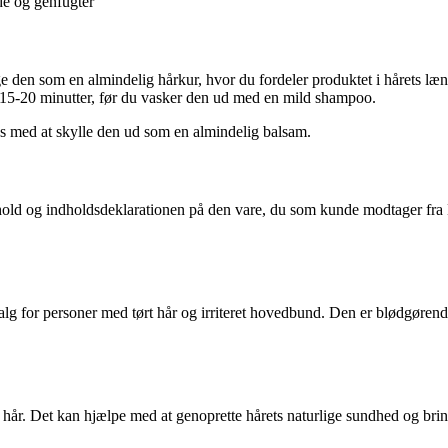
de og genfugter
den som en almindelig hårkur, hvor du fordeler produktet i hårets længde
 15-20 minutter, før du vasker den ud med en mild shampoo.
s med at skylle den ud som en almindelig balsam.
 og indholdsdeklarationen på den vare, du som kunde modtager fra Mata
 valg for personer med tørt hår og irriteret hovedbund. Den er blødgøre
t hår. Det kan hjælpe med at genoprette hårets naturlige sundhed og bring