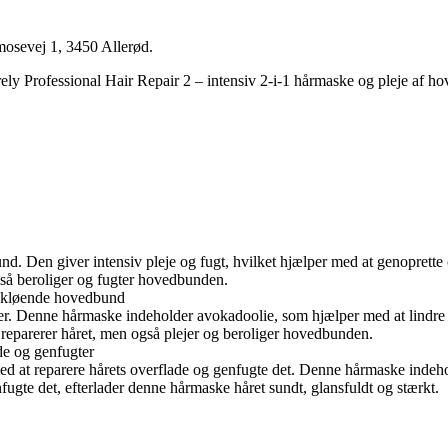
mosevej 1, 3450 Allerød.
ely Professional Hair Repair 2 – intensiv 2-i-1 hårmaske og pleje af h
nd. Den giver intensiv pleje og fugt, hvilket hjælper med at genoprette
gså beroliger og fugter hovedbunden.
ler kløende hovedbund
r. Denne hårmaske indeholder avokadoolie, som hjælper med at lindre o
n reparerer håret, men også plejer og beroliger hovedbunden.
de og genfugter
ed at reparere hårets overflade og genfugte det. Denne hårmaske indehol
ugte det, efterlader denne hårmaske håret sundt, glansfuldt og stærkt.