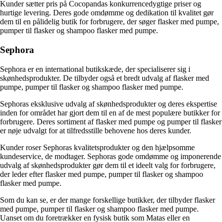
Kunder sætter pris på Cocopandas konkurrencedygtige priser og
hurtige levering. Deres gode omdømme og dedikation til kvalitet gør
dem til en pålidelig butik for forbrugere, der søger flasker med pumpe,
pumper til flasker og shampoo flasker med pumpe.
Sephora
Sephora er en international butikskæde, der specialiserer sig i
skønhedsprodukter. De tilbyder også et bredt udvalg af flasker med
pumpe, pumper til flasker og shampoo flasker med pumpe.
Sephoras eksklusive udvalg af skønhedsprodukter og deres ekspertise
inden for området har gjort dem til en af ​​de mest populære butikker for
forbrugere. Deres sortiment af flasker med pumpe og pumper til flasker
er nøje udvalgt for at tilfredsstille behovene hos deres kunder.
Kunder roser Sephoras kvalitetsprodukter og den hjælpsomme
kundeservice, de modtager. Sephoras gode omdømme og imponerende
udvalg af skønhedsprodukter gør dem til et ideelt valg for forbrugere,
der leder efter flasker med pumpe, pumper til flasker og shampoo
flasker med pumpe.
Som du kan se, er der mange forskellige butikker, der tilbyder flasker
med pumpe, pumper til flasker og shampoo flasker med pumpe.
Uanset om du foretrækker en fysisk butik som Matas eller en