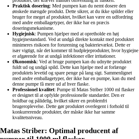
produkter, der kræver manuel omvending af flasken.
Praktisk dosering
: Med pumpen kan du nemt dosere den
ønskede mængde produkt. Dette sikrer, at du ikke spilder eller
bruger for meget af produktet, hvilket kan være en udfordring
med andre emballagetyper, der ikke har en præcis
doseringsmekanisme.
Hygiejnisk
: Pumpen hjælper med at opretholde en høj
hygiejnestandard. Ved at undgå direkte kontakt med produktet
minimeres risikoen for forurening og bakterievækst. Dette er
især vigtigt, når det kommer til hudplejeprodukter, hvor hygiejne
er afgørende for at undgå infektioner eller irritationer.
Økonomisk
: Ved at bruge pumpen kan du udnytte produktet
fuldt ud og undgå spild. Dette kan hjælpe med at forlænge
produktets levetid og spare penge på lang sigt. Sammenlignet
med andre emballagetyper, der ikke har en pumpe, kan du med
denne pumpe få mere ud af hver flaske.
Professionel kvalitet
: Pumpe til Matas Striber 1000 ml flasker
er designet til at opfylde professionelle standarder. Den er
holdbar og pålidelig, hvilket sikrer en problemfri
brugeroplevelse. Dette gør produktet overlegent i forhold til
konkurrerende produkter, der måske ikke har samme
kvalitetsniveau.
Matas Striber: Optimal producent af