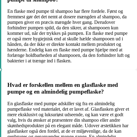
En flaske med pumpe til shampoo har flere fordele. Først og
fremmest gør det det nemt at dosere mængden af shampoo, da
pumpen giver en præcis mængde hver gang. Derudover
forhindrer pumpen spild, da den sikrer, at shampooen kun
kommer ud, når der trykkes på pumpen. En flaske med pumpe
er også mere hygiejnisk end at skulle hælde shampooen ud i
hånden, da der ikke er direkte kontakt mellem produktet og
hænderne. Endelig kan en flaske med pumpe hjælpe med at
forlænge holdbarheden af shampooen, da den forhindrer luft og
bakterier i at trænge ind i flasken.
Hvad er forskellen mellem en glasflaske med
pumpe og en almindelig pumpeflaske?
En glasflaske med pumpe adskiller sig fra en almindelig
pumpeflaske ved materialet, det er lavet af. Glasflasken giver et
mere eksklusivt og luksuriøst udseende, og kan være et godt
valg, hvis du ønsker at præsentere din shampoo eller andre
skønhedsprodukter på en elegant måde. Udover æstetikken har
glasflasker også den fordel, at de er miljøvenlige, da de kan
genbruges og genanvendes mange gange. En almindelig