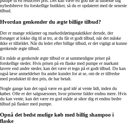
pumpe til en reduceret pris. Det kan være en god idé at tilmelde dig
nyhedsbreve fra forskellige butikker, så du er opdateret med de seneste
tilbud.
Hvordan genkender du ægte billige tilbud?
Der er mange reklamer og markedsføringstaktikker derude, der
forsøger at lokke dig til at tro, at du får et godt tilbud, når det måske
ikke er tilfældet. Når du leder efter billige tilbud, er det vigtigt at kunne
genkende ægte tilbud.
En måde at genkende ægte tilbud er at sammenligne priser på
forskellige steder. Hvis prisen på en flaske med pumpe er markant
lavere end andre steder, kan det være et tegn på et godt tilbud. Du kan
også læse anmeldelser fra andre kunder for at se, om de er tilfredse
med produktet til den pris, de har betalt.
Nogle gange kan det også være en god idé at vente lidt, inden du
køber. Ofte er der salgssæsoner, hvor priserne falder endnu mere. Hvis
du kan vente, kan det være en god måde at sikre dig et endnu bedre
tilbud på flasker med pumpe.
Opnå det bedst mulige køb med billig shampoo i
flaske