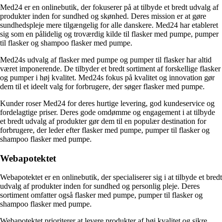
Med24 er en onlinebutik, der fokuserer på at tilbyde et bredt udvalg af
produkter inden for sundhed og skønhed. Deres mission er at gøre
sundhedspleje mere tilgængelig for alle danskere. Med24 har etableret
sig som en pålidelig og troværdig kilde til flasker med pumpe, pumper
til flasker og shampoo flasker med pumpe.
Med24s udvalg af flasker med pumpe og pumper til flasker har altid
været imponerende. De tilbyder et bredt sortiment af forskellige flasker
og pumper i høj kvalitet. Med24s fokus på kvalitet og innovation gør
dem til et ideelt valg for forbrugere, der søger flasker med pumpe.
Kunder roser Med24 for deres hurtige levering, god kundeservice og
fordelagtige priser. Deres gode omdømme og engagement i at tilbyde
et bredt udvalg af produkter gør dem til en populær destination for
forbrugere, der leder efter flasker med pumpe, pumper til flasker og
shampoo flasker med pumpe.
Webapotektet
Webapotektet er en onlinebutik, der specialiserer sig i at tilbyde et bredt
udvalg af produkter inden for sundhed og personlig pleje. Deres
sortiment omfatter også flasker med pumpe, pumper til flasker og
shampoo flasker med pumpe.
Webapotektet prioriterer at levere produkter af høj kvalitet og sikre