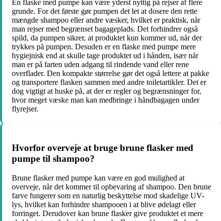
En flaske med pumpe kan være yderst nyttig på rejser af flere
grunde. For det første gør pumpen det let at dosere den rette
mængde shampoo eller andre væsker, hvilket er praktisk, når
man rejser med begrænset bagageplads. Det forhindrer også
spild, da pumpen sikrer, at produktet kun kommer ud, når der
trykkes på pumpen. Desuden er en flaske med pumpe mere
hygiejnisk end at skulle tage produktet ud i hånden, især når
man er på farten uden adgang til rindende vand eller rene
overflader. Den kompakte størrelse gør det også lettere at pakke
og transportere flasken sammen med andre toiletartikler. Det er
dog vigtigt at huske på, at der er regler og begrænsninger for,
hvor meget væske man kan medbringe i håndbagagen under
flyrejser.
Hvorfor overveje at bruge brune flasker med
pumpe til shampoo?
Brune flasker med pumpe kan være en god mulighed at
overveje, når det kommer til opbevaring af shampoo. Den brune
farve fungerer som en naturlig beskyttelse mod skadelige UV-
lys, hvilket kan forhindre shampooen i at blive ødelagt eller
forringet. Derudover kan brune flasker give produktet et mere