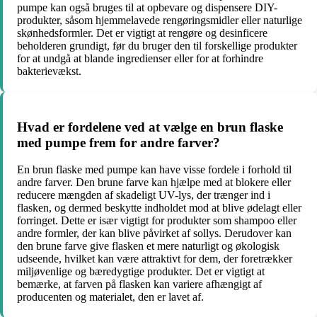
pumpe kan også bruges til at opbevare og dispensere DIY-
produkter, såsom hjemmelavede rengøringsmidler eller naturlige
skønhedsformler. Det er vigtigt at rengøre og desinficere
beholderen grundigt, før du bruger den til forskellige produkter
for at undgå at blande ingredienser eller for at forhindre
bakterievækst.
Hvad er fordelene ved at vælge en brun flaske
med pumpe frem for andre farver?
En brun flaske med pumpe kan have visse fordele i forhold til
andre farver. Den brune farve kan hjælpe med at blokere eller
reducere mængden af ​​skadeligt UV-lys, der trænger ind i
flasken, og dermed beskytte indholdet mod at blive ødelagt eller
forringet. Dette er især vigtigt for produkter som shampoo eller
andre formler, der kan blive påvirket af sollys. Derudover kan
den brune farve give flasken et mere naturligt og økologisk
udseende, hvilket kan være attraktivt for dem, der foretrækker
miljøvenlige og bæredygtige produkter. Det er vigtigt at
bemærke, at farven på flasken kan variere afhængigt af
producenten og materialet, den er lavet af.