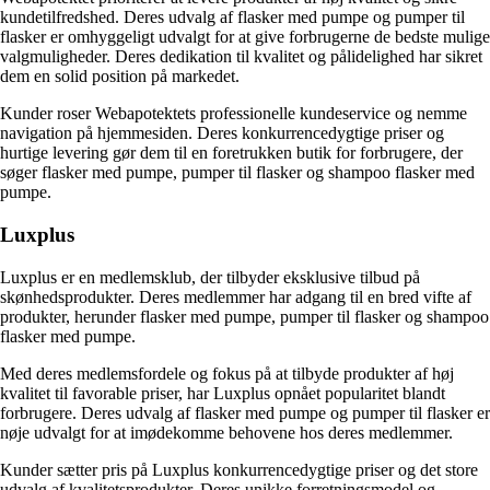
kundetilfredshed. Deres udvalg af flasker med pumpe og pumper til
flasker er omhyggeligt udvalgt for at give forbrugerne de bedste mulige
valgmuligheder. Deres dedikation til kvalitet og pålidelighed har sikret
dem en solid position på markedet.
Kunder roser Webapotektets professionelle kundeservice og nemme
navigation på hjemmesiden. Deres konkurrencedygtige priser og
hurtige levering gør dem til en foretrukken butik for forbrugere, der
søger flasker med pumpe, pumper til flasker og shampoo flasker med
pumpe.
Luxplus
Luxplus er en medlemsklub, der tilbyder eksklusive tilbud på
skønhedsprodukter. Deres medlemmer har adgang til en bred vifte af
produkter, herunder flasker med pumpe, pumper til flasker og shampoo
flasker med pumpe.
Med deres medlemsfordele og fokus på at tilbyde produkter af høj
kvalitet til favorable priser, har Luxplus opnået popularitet blandt
forbrugere. Deres udvalg af flasker med pumpe og pumper til flasker er
nøje udvalgt for at imødekomme behovene hos deres medlemmer.
Kunder sætter pris på Luxplus konkurrencedygtige priser og det store
udvalg af kvalitetsprodukter. Deres unikke forretningsmodel og