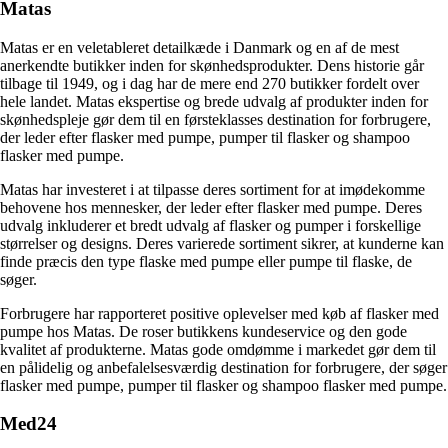
Matas
Matas er en veletableret detailkæde i Danmark og en af de mest
anerkendte butikker inden for skønhedsprodukter. Dens historie går
tilbage til 1949, og i dag har de mere end 270 butikker fordelt over
hele landet. Matas ekspertise og brede udvalg af produkter inden for
skønhedspleje gør dem til en førsteklasses destination for forbrugere,
der leder efter flasker med pumpe, pumper til flasker og shampoo
flasker med pumpe.
Matas har investeret i at tilpasse deres sortiment for at imødekomme
behovene hos mennesker, der leder efter flasker med pumpe. Deres
udvalg inkluderer et bredt udvalg af flasker og pumper i forskellige
størrelser og designs. Deres varierede sortiment sikrer, at kunderne kan
finde præcis den type flaske med pumpe eller pumpe til flaske, de
søger.
Forbrugere har rapporteret positive oplevelser med køb af flasker med
pumpe hos Matas. De roser butikkens kundeservice og den gode
kvalitet af produkterne. Matas gode omdømme i markedet gør dem til
en pålidelig og anbefalelsesværdig destination for forbrugere, der søger
flasker med pumpe, pumper til flasker og shampoo flasker med pumpe.
Med24