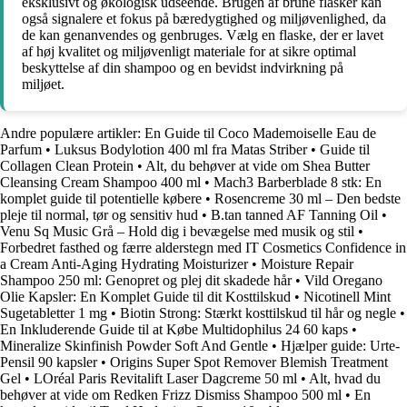
eksklusivt og økologisk udseende. Brugen af ​​brune flasker kan
også signalere et fokus på bæredygtighed og miljøvenlighed, da
de kan genanvendes og genbruges. Vælg en flaske, der er lavet
af høj kvalitet og miljøvenligt materiale for at sikre optimal
beskyttelse af din shampoo og en bevidst indvirkning på
miljøet.
Andre populære artikler:
En Guide til Coco Mademoiselle Eau de
Parfum
•
Luksus Bodylotion 400 ml fra Matas Striber
•
Guide til
Collagen Clean Protein
•
Alt, du behøver at vide om Shea Butter
Cleansing Cream Shampoo 400 ml
•
Mach3 Barberblade 8 stk: En
komplet guide til potentielle købere
•
Rosencreme 30 ml – Den bedste
pleje til normal, tør og sensitiv hud
•
B.tan tanned AF Tanning Oil
•
Venu Sq Music Grå – Hold dig i bevægelse med musik og stil
•
Forbedret fasthed og færre alderstegn med IT Cosmetics Confidence in
a Cream Anti-Aging Hydrating Moisturizer
•
Moisture Repair
Shampoo 250 ml: Genopret og plej dit skadede hår
•
Vild Oregano
Olie Kapsler: En Komplet Guide til dit Kosttilskud
•
Nicotinell Mint
Sugetabletter 1 mg
•
Biotin Strong: Stærkt kosttilskud til hår og negle
•
En Inkluderende Guide til at Købe Multidophilus 24 60 kaps
•
Mineralize Skinfinish Powder Soft And Gentle
•
Hjælper guide: Urte-
Pensil 90 kapsler
•
Origins Super Spot Remover Blemish Treatment
Gel
•
LOréal Paris Revitalift Laser Dagcreme 50 ml
•
Alt, hvad du
behøver at vide om Redken Frizz Dismiss Shampoo 500 ml
•
En