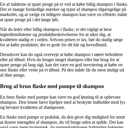
En af måderne at spare penge på er ved at købe billig shampoo i flaske.
Der er mange forskellige mærker og typer af shampoo tilgængelige på
markedet, og at vælge en billigere shampoo kan være en effektiv måde
at spare penge på i det lange løb.
Når du leder efter billig shampoo i flaske, er det vigtigt at læse
ingredienslisterne og produktbeskrivelserne for at sikre dig, at
kvaliteten stadig er i orden. Selvom prisen er lav, bør du stadig sørge
for at købe produkter, der er gode for dit hår og hovedbund.
Derudover kan du også overveje at købe shampoo i større beholdere
eller på tilbud. Hvis du bruger meget shampoo eller har brug for at
spare penge på lang sigt, kan det være en god investering at købe en
stor flaske eller vente på et tilbud. På den måde får du mest muligt ud
af dine penge.
Brug af brun flaske med pumpe til shampoo
En brun flaske med pumpe kan være en god løsning til at opbevare
shampoo. Den brune farve hjælper med at beskytte indholdet mod lys
og bevarer kvaliteten af ​​shampooen.
En flaske med pumpe er praktisk, da den giver dig mulighed for nemt
at dosere mængden af ​​shampoo, du vil bruge uden at spilde. Det kan
også være mere hygiejnisk, da pumpefunktionen forhindrer bakterier