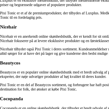
Luxplus er en eksklusiv medlemsklub, der tilbyder medlemmerne eksklu
priser og begrænsede udgaver af populære produkter.
Pixi Tonic er et af de premiumprodukter, der tilbydes af Luxplus. Medle
Tonic til en fordelagtig pris.
Nicehair
Nicehair er en anerkendt online skønhedsbutik, der er kendt for sit omf
Nicehair fokuserer på at levere eksklusive produkter og en førsteklass
Nicehair tilbyder også Pixi Tonic i deres sortiment. Kundeanmeldelser ro
altid sørger for at have det på lager og give kunderne den bedst mulig
Beautycos
Beautycos er en populær online skønhedsbutik med et bredt udvalg af p
eksperter, der nøje udvælger produkter af høj kvalitet til deres kunder.
Pixi Tonic er en del af Beautycos sortiment, og forbrugere har haft po
destination for folk, der ønsker at købe Pixi Tonic.
Cocopanda
Cocopanda er en online skønhedsbutik, der tilbyder et bredt udvalg af 