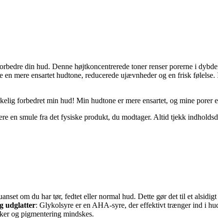
g forbedre din hud. Denne højtkoncentrerede toner renser porerne i dybd
ve en mere ensartet hudtone, reducerede ujævnheder og en frisk følelse. 
irkelig forbedret min hud! Min hudtone er mere ensartet, og mine porer 
e en smule fra det fysiske produkt, du modtager. Altid tjekk indholdsde
uanset om du har tør, fedtet eller normal hud. Dette gør det til et alsi
g udglatter
: Glykolsyre er en AHA-syre, der effektivt trænger ind i h
ynker og pigmentering mindskes.