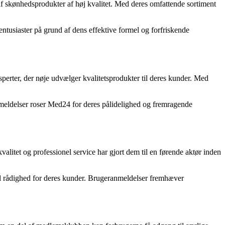
f skønhedsprodukter af høj kvalitet. Med deres omfattende sortiment
ntusiaster på grund af dens effektive formel og forfriskende
perter, der nøje udvælger kvalitetsprodukter til deres kunder. Med
eanmeldelser roser Med24 for deres pålidelighed og fremragende
alitet og professionel service har gjort dem til en førende aktør inden
c til rådighed for deres kunder. Brugeranmeldelser fremhæver