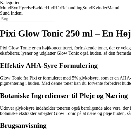
Kategorier
Mund
Syn
Hørelse
Fødder
Hud
Hår
Behandling
Sund
Kvinder
Mænd
Sund Indeni
Pixi Glow Tonic 250 ml – En Høj
Pixi Glow Tonic er en højtkoncentreret, forfriskende toner, der er vele
eksfolierer, lysner og udglatter Glow Tonic også huden, så den fremstår
Effektiv AHA-Syre Formulering
Glow Tonic fra Pixi er formuleret med 5% glykolsyre, som er en AHA-sy
pigmentering i huden. Med denne toner kan du forvente forbedret hudto
Botaniske Ingredienser til Pleje og Næring
Udover glykolsyre indeholder toneren også beroligende aloe vera, der
botaniske ekstrakter arbejder Glow Tonic på at nære og pleje huden, så 
Brugsanvisning