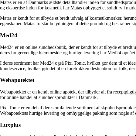
Matas er en af Danmarks ældste detailhandler inden for sundhedsproduk
og ekspertise inden for kosmetik har Matas opbygget et solidt ry i mark
Matas er kendt for at tilbyde et bredt udvalg af kosmetikmærker, herund
egenskaber. Matas forstår betydningen af ​​dette produkt og bestræber sig 
Med24
Med24 er en online sundhedsbutik, der er kendt for at tilbyde et bredt 
deres brugervenlige hjemmeside og hurtige levering har Med24 opnåe
I deres sortiment har Med24 også Pixi Tonic, hvilket gør dem til et ide
kundeservice, hvilket gør det til en foretrukken destination for folk, de
Webapotektet
Webapotektet er en kendt online apotek, der tilbyder alt fra receptpligt
for online handel af sundhedsprodukter i Danmark.
Pixi Tonic er en del af deres omfattende sortiment af skønhedsprodukter.
Webapotektets hurtige levering og omhyggelige pakning som nogle af d
Luxplus