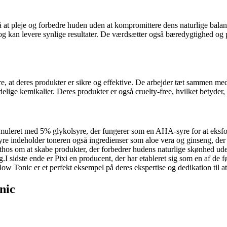
å at pleje og forbedre huden uden at kompromittere dens naturlige bala
per og kan levere synlige resultater. De værdsætter også bæredygtighed 
re, at deres produkter er sikre og effektive. De arbejder tæt sammen med
elige kemikalier. Deres produkter er også cruelty-free, hvilket betyder, a
rmuleret med 5% glykolsyre, der fungerer som en AHA-syre for at eksfo
e indeholder toneren også ingredienser som aloe vera og ginseng, der 
thos om at skabe produkter, der forbedrer hudens naturlige skønhed uden
ng.I sidste ende er Pixi en producent, der har etableret sig som en af ​​d
 Tonic er et perfekt eksempel på deres ekspertise og dedikation til at s
nic