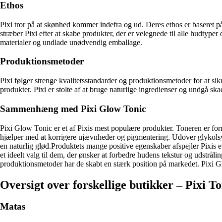
Ethos
Pixi tror på at skønhed kommer indefra og ud. Deres ethos er baseret p
stræber Pixi efter at skabe produkter, der er velegnede til alle hudty
materialer og undlade unødvendig emballage.
Produktionsmetoder
Pixi følger strenge kvalitetsstandarder og produktionsmetoder for at sik
produkter. Pixi er stolte af at bruge naturlige ingredienser og undgå skad
Sammenhæng med Pixi Glow Tonic
Pixi Glow Tonic er et af Pixis mest populære produkter. Toneren er fo
hjælper med at korrigere ujævnheder og pigmentering. Udover glykolsyr
en naturlig glød.Produktets mange positive egenskaber afspejler Pixis e
et ideelt valg til dem, der ønsker at forbedre hudens tekstur og udstråli
produktionsmetoder har de skabt en stærk position på markedet. Pixi Glow
Oversigt over forskellige butikker – Pixi To
Matas