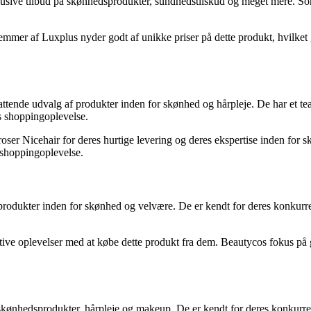
sive tilbud på skønhedsprodukter, sundhedstilskud og meget mere. Som
mmer af Luxplus nyder godt af unikke priser på dette produkt, hvilket gø
attende udvalg af produkter inden for skønhed og hårpleje. De har et tea
es shoppingoplevelse.
ser Nicehair for deres hurtige levering og deres ekspertise inden for sk
e shoppingoplevelse.
rodukter inden for skønhed og velvære. De er kendt for deres konkurren
sitive oplevelser med at købe dette produkt fra dem. Beautycos fokus på
skønhedsprodukter, hårpleje og makeup. De er kendt for deres konkurren