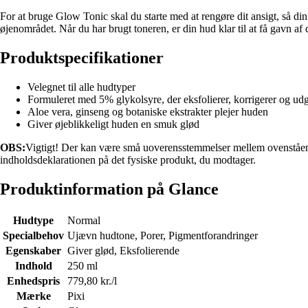
For at bruge Glow Tonic skal du starte med at rengøre dit ansigt, så di
øjenområdet. Når du har brugt toneren, er din hud klar til at få gavn a
Produktspecifikationer
Velegnet til alle hudtyper
Formuleret med 5% glykolsyre, der eksfolierer, korrigerer og udg
Aloe vera, ginseng og botaniske ekstrakter plejer huden
Giver øjeblikkeligt huden en smuk glød
OBS:
Vigtigt! Der kan være små uoverensstemmelser mellem ovenstående
indholdsdeklarationen på det fysiske produkt, du modtager.
Produktinformation på Glance
Hudtype
Normal
Specialbehov
Ujævn hudtone, Porer, Pigmentforandringer
Egenskaber
Giver glød, Eksfolierende
Indhold
250 ml
Enhedspris
779,80 kr./l
Mærke
Pixi