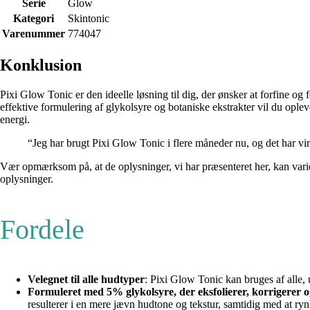
Serie
Glow
Kategori
Skintonic
Varenummer
774047
Konklusion
Pixi Glow Tonic er den ideelle løsning til dig, der ønsker at forfine o
effektive formulering af glykolsyre og botaniske ekstrakter vil du ople
energi.
“Jeg har brugt Pixi Glow Tonic i flere måneder nu, og det har v
Vær opmærksom på, at de oplysninger, vi har præsenteret her, kan varier
oplysninger.
Fordele
Velegnet til alle hudtyper
: Pixi Glow Tonic kan bruges af alle, 
Formuleret med 5% glykolsyre, der eksfolierer, korrigerer o
resulterer i en mere jævn hudtone og tekstur, samtidig med at r