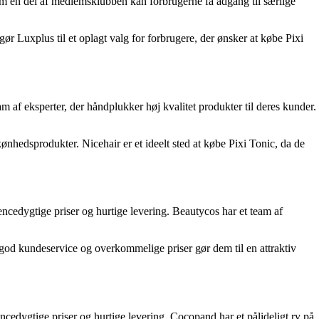
 en del af medlemsklubben kan forbrugerne få adgang til særlige
r Luxplus til et oplagt valg for forbrugere, der ønsker at købe Pixi
m af eksperter, der håndplukker høj kvalitet produkter til deres kunder.
ønhedsprodukter. Nicehair er et ideelt sted at købe Pixi Tonic, da de
cedygtige priser og hurtige levering. Beautycos har et team af
 god kundeservice og overkommelige priser gør dem til en attraktiv
cedygtige priser og hurtige levering. Cocopand har et pålideligt ry på