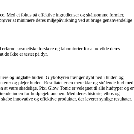
nce. Med et fokus på effektive ingredienser og skånsomme formler,
og prøver at minimere deres miljøpåvirkning ved at bruge genanvendelige
 erfarne kosmetiske forskere og laboratorier for at udvikle deres
t de ikke er testet på dyr.
liere og udglatte huden. Glykolsyren trænger dybt ned i huden og
nærer og plejer huden. Resultatet er en mere klar og strålende hud med
 at være skadelige. Pixi Glow Tonic er velegnet til alle hudtyper og er
e førende inden for hudplejebranchen. Med deres historie, ethos og
kabe innovative og effektive produkter, der leverer synlige resultater.