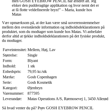
men GOSH EYEBROW PENCIL har ændret alt. Jeg
elsker den pudderagtige applikation og hvor nemt det er
at få flotte veldefinerede bryn!” – Maria, kunde hos
Matas
Vær opmærksom på, at der kan være små uoverensstemmelser
mellem den ovenstående information og indholdsdeklarationen på
produktet, som du modtager som kunde hos Matas. Vi anbefaler
derfor altid at tjekke indholdsdeklarationen på det fysiske produkt,
du modtager.
Farveintensitet:
Mellem, Høj, Lav
Størrelse:
Single
Form:
Blyant
Indhold:
1 stk
Enhedspris:
79,95 kr./stk
Mærke:
Gosh Copenhagen
Serie:
Gosh Kosmetik
Kategori:
Øjenbryn
Varenummer:
877595
Leverandør:
Matas Operations A/S, Rørmosevej 1, 3450 Allerød
Så hvad venter du på? Prøv GOSH EYEBROW PENCIL