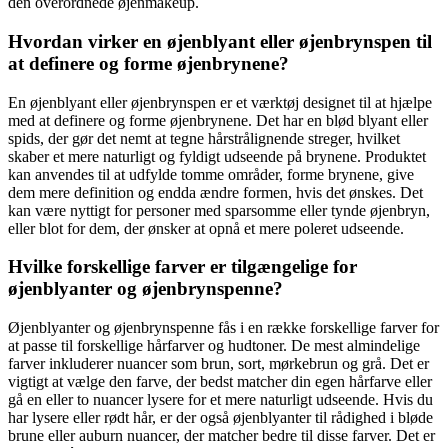
den overordnede øjenmakeup.
Hvordan virker en øjenblyant eller øjenbrynspen til
at definere og forme øjenbrynene?
En øjenblyant eller øjenbrynspen er et værktøj designet til at hjælpe
med at definere og forme øjenbrynene. Det har en blød blyant eller
spids, der gør det nemt at tegne hårstrålignende streger, hvilket
skaber et mere naturligt og fyldigt udseende på brynene. Produktet
kan anvendes til at udfylde tomme områder, forme brynene, give
dem mere definition og endda ændre formen, hvis det ønskes. Det
kan være nyttigt for personer med sparsomme eller tynde øjenbryn,
eller blot for dem, der ønsker at opnå et mere poleret udseende.
Hvilke forskellige farver er tilgængelige for
øjenblyanter og øjenbrynspenne?
Øjenblyanter og øjenbrynspenne fås i en række forskellige farver for
at passe til forskellige hårfarver og hudtoner. De mest almindelige
farver inkluderer nuancer som brun, sort, mørkebrun og grå. Det er
vigtigt at vælge den farve, der bedst matcher din egen hårfarve eller
gå en eller to nuancer lysere for et mere naturligt udseende. Hvis du
har lysere eller rødt hår, er der også øjenblyanter til rådighed i bløde
brune eller auburn nuancer, der matcher bedre til disse farver. Det er