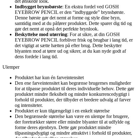
det ønskede look.
Indbygget brynsbørste
: En ekstra fordel ved GOSH
EYEBROW PENCIL er den “indbyggede” brynsbørste.
Denne børste gør det nemt at forme og style dine bryn,
samtidig med at du påfører produktet. Dette sparer dig tid og
gør det nemt at opnå det perfekte brynlook.
Beskyttelse mod utørring
: For at sikre, at din GOSH
EYEBROW PENCIL forbliver frisk og brugbar i lang tid, er
det vigtigt at sætte hætten på efter brug. Dette beskytter
blyanten mod at tørre ud og sikrer, at du kan nyde godt af
dens fordele i lang tid.
Ulemper
Produktet har kun én farveintensitet
Den ene farveintensitet kan begrænse brugernes muligheder
for at tilpasse produktet til deres individuelle behov. Dette gør
produktet mindre fleksibelt og mindre konkurrencedygtigt i
forhold til produkter, der tilbyder et bredere udvalg af farver
og intensiteter.
Produktet er kun tilgængeligt i en enkelt størrelse
Den begrænsede størrelse kan være en ulempe for brugere,
der foretrækker større eller mindre blyanter til at udfylde og
forme deres øjenbryn. Dette gør produktet mindre
tilpasningsdygtigt og mindre attraktivt i forhold til produkter,