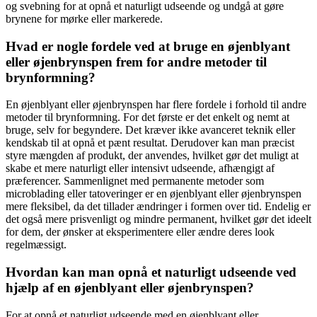
og svebning for at opnå et naturligt udseende og undgå at gøre
brynene for mørke eller markerede.
Hvad er nogle fordele ved at bruge en øjenblyant
eller øjenbrynspen frem for andre metoder til
brynformning?
En øjenblyant eller øjenbrynspen har flere fordele i forhold til andre
metoder til brynformning. For det første er det enkelt og nemt at
bruge, selv for begyndere. Det kræver ikke avanceret teknik eller
kendskab til at opnå et pænt resultat. Derudover kan man præcist
styre mængden af produkt, der anvendes, hvilket gør det muligt at
skabe et mere naturligt eller intensivt udseende, afhængigt af
præferencer. Sammenlignet med permanente metoder som
microblading eller tatoveringer er en øjenblyant eller øjenbrynspen
mere fleksibel, da det tillader ændringer i formen over tid. Endelig er
det også mere prisvenligt og mindre permanent, hvilket gør det ideelt
for dem, der ønsker at eksperimentere eller ændre deres look
regelmæssigt.
Hvordan kan man opnå et naturligt udseende ved
hjælp af en øjenblyant eller øjenbrynspen?
For at opnå et naturligt udseende med en øjenblyant eller