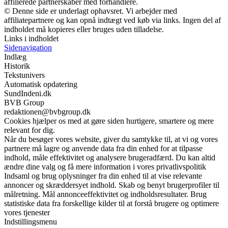
affilierede partnerskaber med forhandlere.
© Denne side er underlagt ophavsret. Vi arbejder med
affiliatepartnere og kan opnå indtægt ved køb via links. Ingen del af
indholdet må kopieres eller bruges uden tilladelse.
Links i indholdet
Sidenavigation
Indlæg
Historik
Tekstunivers
Automatisk opdatering
SundIndeni.dk
BVB Group
redaktionen@bvbgroup.dk
Cookies hjælper os med at gøre siden hurtigere, smartere og mere
relevant for dig.
Når du besøger vores website, giver du samtykke til, at vi og vores
partnere må lagre og anvende data fra din enhed for at tilpasse
indhold, måle effektivitet og analysere brugeradfærd. Du kan altid
ændre dine valg og få mere information i vores privatlivspolitik
Indsaml og brug oplysninger fra din enhed til at vise relevante
annoncer og skræddersyet indhold. Skab og benyt brugerprofiler til
målretning. Mål annonceeffektivitet og indholdsresultater. Brug
statistiske data fra forskellige kilder til at forstå brugere og optimere
vores tjenester
Indstillingsmenu