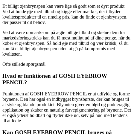
Et billigt øjenbrynspen kan være lige så godt som et dyrt produkt.
Ved at holde øje med tilbud og kigge efter mærker, der tilbyder
kvalitetsprodukter til en rimelig pris, kan du finde et øjenbrynspen,
der passer til dit behov.
Ved at være opmærksom på ægte billige tilbud og skelne dem fra
markedsføringstricks kan du få mest muligt ud af dine penge, når du
køber et øjenbrynspen. Så hold øje med tilbud og vær kritisk, så du
kan få et billigt øjenbrynspen uden at gå på kompromis med
kvaliteten.
Ofte stillede spørgsmål
Hvad er funktionen af ​​GOSH EYEBROW
PENCIL?
Funktionen af ​​GOSH EYEBROW PENCIL er at udfylde og forme
brynene. Den har også en indbygget brynsbørste, der kan bruges til
at style og blande produktet. Blyanten giver en blød og pudderagtig
applikation og skaber en naturlig farvepigmentering på brynene. Det
er også yderst holdbart og flyder ikke ud, selv på hud med tendens
til at fedte.
Kan GOSH EYEBROW PENCIL bruges på