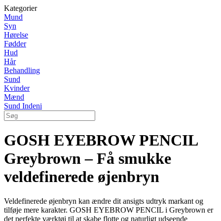
Kategorier
Mund
Syn
Hørelse
Fødder
Hud
Hår
Behandling
Sund
Kvinder
Mænd
Sund Indeni
GOSH EYEBROW PENCIL
Greybrown – Få smukke
veldefinerede øjenbryn
Veldefinerede øjenbryn kan ændre dit ansigts udtryk markant og
tilføje mere karakter. GOSH EYEBROW PENCIL i Greybrown er
det perfekte værktøj til at skabe flotte og naturligt udseende