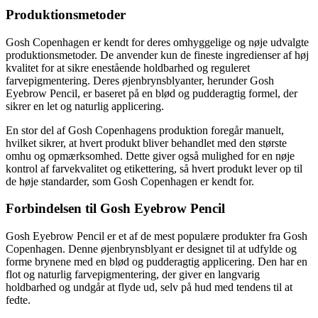
Produktionsmetoder
Gosh Copenhagen er kendt for deres omhyggelige og nøje udvalgte
produktionsmetoder. De anvender kun de fineste ingredienser af høj
kvalitet for at sikre enestående holdbarhed og reguleret
farvepigmentering. Deres øjenbrynsblyanter, herunder Gosh
Eyebrow Pencil, er baseret på en blød og pudderagtig formel, der
sikrer en let og naturlig applicering.
En stor del af Gosh Copenhagens produktion foregår manuelt,
hvilket sikrer, at hvert produkt bliver behandlet med den største
omhu og opmærksomhed. Dette giver også mulighed for en nøje
kontrol af farvekvalitet og etikettering, så hvert produkt lever op til
de høje standarder, som Gosh Copenhagen er kendt for.
Forbindelsen til Gosh Eyebrow Pencil
Gosh Eyebrow Pencil er et af de mest populære produkter fra Gosh
Copenhagen. Denne øjenbrynsblyant er designet til at udfylde og
forme brynene med en blød og pudderagtig applicering. Den har en
flot og naturlig farvepigmentering, der giver en langvarig
holdbarhed og undgår at flyde ud, selv på hud med tendens til at
fedte.