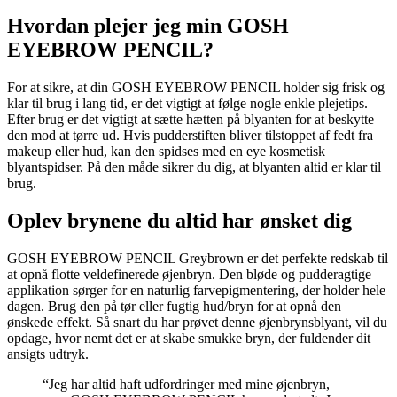
Hvordan plejer jeg min GOSH
EYEBROW PENCIL?
For at sikre, at din GOSH EYEBROW PENCIL holder sig frisk og
klar til brug i lang tid, er det vigtigt at følge nogle enkle plejetips.
Efter brug er det vigtigt at sætte hætten på blyanten for at beskytte
den mod at tørre ud. Hvis pudderstiften bliver tilstoppet af fedt fra
makeup eller hud, kan den spidses med en eye kosmetisk
blyantspidser. På den måde sikrer du dig, at blyanten altid er klar til
brug.
Oplev brynene du altid har ønsket dig
GOSH EYEBROW PENCIL Greybrown er det perfekte redskab til
at opnå flotte veldefinerede øjenbryn. Den bløde og pudderagtige
applikation sørger for en naturlig farvepigmentering, der holder hele
dagen. Brug den på tør eller fugtig hud/bryn for at opnå den
ønskede effekt. Så snart du har prøvet denne øjenbrynsblyant, vil du
opdage, hvor nemt det er at skabe smukke bryn, der fuldender dit
ansigts udtryk.
“Jeg har altid haft udfordringer med mine øjenbryn,