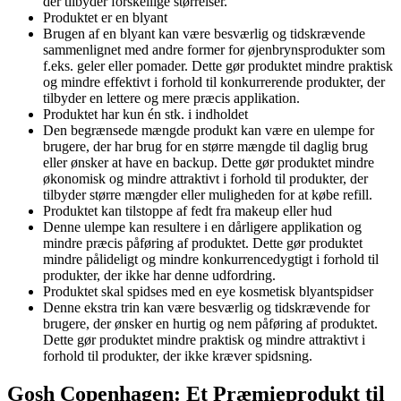
der tilbyder forskellige størrelser.
Produktet er en blyant
Brugen af en blyant kan være besværlig og tidskrævende
sammenlignet med andre former for øjenbrynsprodukter som
f.eks. geler eller pomader. Dette gør produktet mindre praktisk
og mindre effektivt i forhold til konkurrerende produkter, der
tilbyder en lettere og mere præcis applikation.
Produktet har kun én stk. i indholdet
Den begrænsede mængde produkt kan være en ulempe for
brugere, der har brug for en større mængde til daglig brug
eller ønsker at have en backup. Dette gør produktet mindre
økonomisk og mindre attraktivt i forhold til produkter, der
tilbyder større mængder eller muligheden for at købe refill.
Produktet kan tilstoppe af fedt fra makeup eller hud
Denne ulempe kan resultere i en dårligere applikation og
mindre præcis påføring af produktet. Dette gør produktet
mindre pålideligt og mindre konkurrencedygtigt i forhold til
produkter, der ikke har denne udfordring.
Produktet skal spidses med en eye kosmetisk blyantspidser
Denne ekstra trin kan være besværlig og tidskrævende for
brugere, der ønsker en hurtig og nem påføring af produktet.
Dette gør produktet mindre praktisk og mindre attraktivt i
forhold til produkter, der ikke kræver spidsning.
Gosh Copenhagen: Et Præmieprodukt til