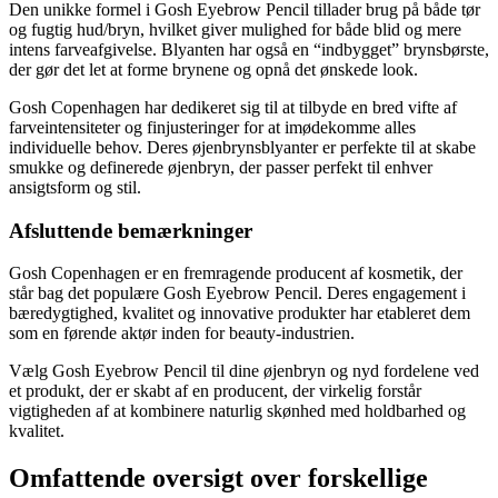
Den unikke formel i Gosh Eyebrow Pencil tillader brug på både tør
og fugtig hud/bryn, hvilket giver mulighed for både blid og mere
intens farveafgivelse. Blyanten har også en “indbygget” brynsbørste,
der gør det let at forme brynene og opnå det ønskede look.
Gosh Copenhagen har dedikeret sig til at tilbyde en bred vifte af
farveintensiteter og finjusteringer for at imødekomme alles
individuelle behov. Deres øjenbrynsblyanter er perfekte til at skabe
smukke og definerede øjenbryn, der passer perfekt til enhver
ansigtsform og stil.
Afsluttende bemærkninger
Gosh Copenhagen er en fremragende producent af kosmetik, der
står bag det populære Gosh Eyebrow Pencil. Deres engagement i
bæredygtighed, kvalitet og innovative produkter har etableret dem
som en førende aktør inden for beauty-industrien.
Vælg Gosh Eyebrow Pencil til dine øjenbryn og nyd fordelene ved
et produkt, der er skabt af en producent, der virkelig forstår
vigtigheden af at kombinere naturlig skønhed med holdbarhed og
kvalitet.
Omfattende oversigt over forskellige