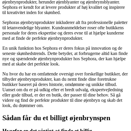
øjenbrynprodukter, herunder øjenblyanter og øjenbrynsblyanter.
Sephora er kendt for at levere produkter af høj kvalitet og inspirere
til kreativitet inden for skønhed.
Sephoras øjenbrynprodukter inkluderer alt fra professionelle paletter
til letanvendelige blyanter. Kundeanmeldelser roser ofte butikkens
personale for deres ekspertise og deres evne til at hjælpe kunderne
med at finde de perfekte øjenbrynprodukter.
En unik funktion hos Sephora er deres fokus på innovation og de
seneste skønhedstrends. Dette betyder, at forbrugerne altid kan finde
nye og spændende øjenbrynprodukter hos Sephora, der kan hjælpe
med at skabe det perfekte look.
Nu hvor du har en omfattende oversigt over forskellige butikker, der
tilbyder øjenbrynprodukter, kan du nemt finde dine foretrukne
butikker baseret på deres historie, omdømme og unikke tilbud.
Uanset om du er på udkig efter et bredt udvalg, ekspertvejledning
eller gode tilbud, er der en butik, der passer til dine behov. Så gå
videre og find de perfekte produkter til dine øjenbryn og skab det
look, du drømmer om.
Sådan får du et billigt øjenbrynspen
Hvorfor er det vigtigt at finde et billig