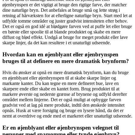
øjenbrynspen er det vigtigt at bruge den rigtige farve, der matcher
dine naturlige bryn. Det anbefales at bruge små og lette strøg i
retning af hårvæksten for at efterligne naturlige bryn. Start med let at
udfylde tomme områder og juster gradvist intensiteten efter behov.
Det er også en god idé at blødgøre farven ved at puffe let eller bruge
en børste eller spoolie til at blande produktet og skabe en mere
diffust og blød effekt. Undgå at bruge for meget produkt eller lave
skarpe linjer, da det kan resultere i et unaturligt udseende.
Hvordan kan en øjenblyant eller øjenbrynspen
bruges til at definere en mere dramatisk brynform?
Hvis du ønsker at opnå en mere dramatisk brynform, kan du bruge
en øjenblyant eller øjenbrynspen til at skabe skarpe linjer og
markante kanter. Du kan tegne en mere defineret bue, lave en
skarpere ende eller skabe en kantet form. Brug produktet til at
markere øverste og nederste grænse af brynene og udfyld derefter
området mellem linjerne. Det er også muligt at opbygge farven
gradvist ved at lag på mere produkt, indtil den ønskede intensitet
opnås. Husk at være forsigtig og bruge en lysere hånd, da det er
nemt at overdrive og ende med et markeret eller unaturligt udseende.
Er en øjenblyant eller øjenbrynspen velegnet til
personer med sparsomme eller tynde øjenbryn?