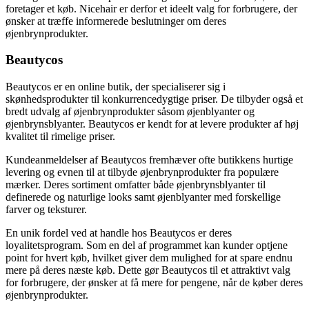
foretager et køb. Nicehair er derfor et ideelt valg for forbrugere, der
ønsker at træffe informerede beslutninger om deres
øjenbrynprodukter.
Beautycos
Beautycos er en online butik, der specialiserer sig i
skønhedsprodukter til konkurrencedygtige priser. De tilbyder også et
bredt udvalg af øjenbrynprodukter såsom øjenblyanter og
øjenbrynsblyanter. Beautycos er kendt for at levere produkter af høj
kvalitet til rimelige priser.
Kundeanmeldelser af Beautycos fremhæver ofte butikkens hurtige
levering og evnen til at tilbyde øjenbrynprodukter fra populære
mærker. Deres sortiment omfatter både øjenbrynsblyanter til
definerede og naturlige looks samt øjenblyanter med forskellige
farver og teksturer.
En unik fordel ved at handle hos Beautycos er deres
loyalitetsprogram. Som en del af programmet kan kunder optjene
point for hvert køb, hvilket giver dem mulighed for at spare endnu
mere på deres næste køb. Dette gør Beautycos til et attraktivt valg
for forbrugere, der ønsker at få mere for pengene, når de køber deres
øjenbrynprodukter.