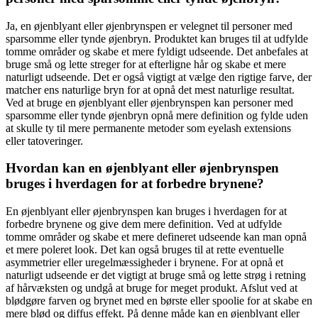
Ja, en øjenblyant eller øjenbrynspen er velegnet til personer med
sparsomme eller tynde øjenbryn. Produktet kan bruges til at udfylde
tomme områder og skabe et mere fyldigt udseende. Det anbefales at
bruge små og lette streger for at efterligne hår og skabe et mere
naturligt udseende. Det er også vigtigt at vælge den rigtige farve, der
matcher ens naturlige bryn for at opnå det mest naturlige resultat.
Ved at bruge en øjenblyant eller øjenbrynspen kan personer med
sparsomme eller tynde øjenbryn opnå mere definition og fylde uden
at skulle ty til mere permanente metoder som eyelash extensions
eller tatoveringer.
Hvordan kan en øjenblyant eller øjenbrynspen
bruges i hverdagen for at forbedre brynene?
En øjenblyant eller øjenbrynspen kan bruges i hverdagen for at
forbedre brynene og give dem mere definition. Ved at udfylde
tomme områder og skabe et mere defineret udseende kan man opnå
et mere poleret look. Det kan også bruges til at rette eventuelle
asymmetrier eller uregelmæssigheder i brynene. For at opnå et
naturligt udseende er det vigtigt at bruge små og lette strøg i retning
af hårvæksten og undgå at bruge for meget produkt. Afslut ved at
blødgøre farven og brynet med en børste eller spoolie for at skabe en
mere blød og diffus effekt. På denne måde kan en øjenblyant eller