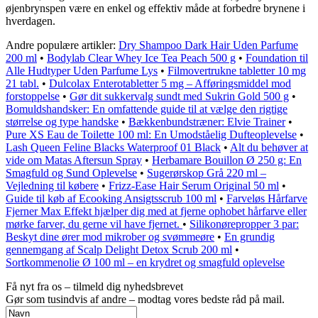
øjenbrynspen være en enkel og effektiv måde at forbedre brynene i
hverdagen.
Andre populære artikler:
Dry Shampoo Dark Hair Uden Parfume
200 ml
•
Bodylab Clear Whey Ice Tea Peach 500 g
•
Foundation til
Alle Hudtyper Uden Parfume Lys
•
Filmovertrukne tabletter 10 mg
21 tabl.
•
Dulcolax Enterotabletter 5 mg – Afføringsmiddel mod
forstoppelse
•
Gør dit sukkervalg sundt med Sukrin Gold 500 g
•
Bomuldshandsker: En omfattende guide til at vælge den rigtige
størrelse og type handske
•
Bækkenbundstræner: Elvie Trainer
•
Pure XS Eau de Toilette 100 ml: En Umodståelig Dufteoplevelse
•
Lash Queen Feline Blacks Waterproof 01 Black
•
Alt du behøver at
vide om Matas Aftersun Spray
•
Herbamare Bouillon Ø 250 g: En
Smagfuld og Sund Oplevelse
•
Sugerørskop Grå 220 ml –
Vejledning til købere
•
Frizz-Ease Hair Serum Original 50 ml
•
Guide til køb af Ecooking Ansigtsscrub 100 ml
•
Farveløs Hårfarve
Fjerner Max Effekt hjælper dig med at fjerne ophobet hårfarve eller
mørke farver, du gerne vil have fjernet.
•
Silikonørepropper 3 par:
Beskyt dine ører mod mikrober og svømmeøre
•
En grundig
gennemgang af Scalp Delight Detox Scrub 200 ml
•
Sortkommenolie Ø 100 ml – en krydret og smagfuld oplevelse
Få nyt fra os – tilmeld dig nyhedsbrevet
Gør som tusindvis af andre – modtag vores bedste råd på mail.