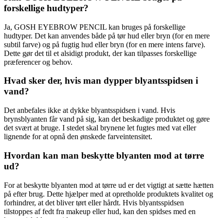
forskellige hudtyper?
Ja, GOSH EYEBROW PENCIL kan bruges på forskellige
hudtyper. Det kan anvendes både på tør hud eller bryn (for en mere
subtil farve) og på fugtig hud eller bryn (for en mere intens farve).
Dette gør det til et alsidigt produkt, der kan tilpasses forskellige
præferencer og behov.
Hvad sker der, hvis man dypper blyantsspidsen i
vand?
Det anbefales ikke at dykke blyantsspidsen i vand. Hvis
brynsblyanten får vand på sig, kan det beskadige produktet og gøre
det svært at bruge. I stedet skal brynene let fugtes med vat eller
lignende for at opnå den ønskede farveintensitet.
Hvordan kan man beskytte blyanten mod at tørre
ud?
For at beskytte blyanten mod at tørre ud er det vigtigt at sætte hætten
på efter brug. Dette hjælper med at opretholde produktets kvalitet og
forhindrer, at det bliver tørt eller hårdt. Hvis blyantsspidsen
tilstoppes af fedt fra makeup eller hud, kan den spidses med en