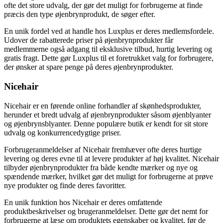
ofte det store udvalg, der gør det muligt for forbrugerne at finde
præcis den type øjenbrynprodukt, de søger efter.
En unik fordel ved at handle hos Luxplus er deres medlemsfordele.
Udover de rabatterede priser på øjenbrynprodukter får
medlemmerne også adgang til eksklusive tilbud, hurtig levering og
gratis fragt. Dette gør Luxplus til et foretrukket valg for forbrugere,
der ønsker at spare penge på deres øjenbrynprodukter.
Nicehair
Nicehair er en førende online forhandler af skønhedsprodukter,
herunder et bredt udvalg af øjenbrynprodukter såsom øjenblyanter
og øjenbrynsblyanter. Denne populære butik er kendt for sit store
udvalg og konkurrencedygtige priser.
Forbrugeranmeldelser af Nicehair fremhæver ofte deres hurtige
levering og deres evne til at levere produkter af høj kvalitet. Nicehair
tilbyder øjenbrynprodukter fra både kendte mærker og nye og
spændende mærker, hvilket gør det muligt for forbrugerne at prøve
nye produkter og finde deres favoritter.
En unik funktion hos Nicehair er deres omfattende
produktbeskrivelser og brugeranmeldelser. Dette gør det nemt for
forbrugerne at læse om produktets egenskaber og kvalitet, før de