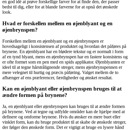
en god idé at prøve forskellige farver for at finde den, der passer
bedst til dig, eller for at blande farverne for at opnå det ønskede
look.
Hvad er forskellen mellem en øjenblyant og en
øjenbrynspen?
Forskellen mellem en øjenblyant og en øjenbrynspen er
hovedsageligt i konsistensen af produktet og hvordan det påføres på
brynene. En øjenblyant har en blødere tekstur og er normalt i form
af en tynd blyant, mens en øjenbrynspen har en fastere konsistens og
er ofte formet som en pen med en spids applikator. Øjenblyanten er
ideel til at tegne hårstrålignende streger, mens øjenbrynspennen er
mere velegnet til hurtig og præcis påføring. Valget mellem de to
afhænger af ens præferencer, færdigheder og ønsket resultat.
Kan en øjenblyant eller øjenbrynspen bruges til at
ændre formen på brynene?
Ja, en øjenblyant eller øjenbrynspen kan bruges til at ændre formen
på brynene. Ved at tegne og udfylde områder kan de hjælpe med at
definere og omforme brynene. Hvis du ønsker en mere buet eller
vinklet form, kan du bruge produktet til at skabe de ønskede streger,
der følger den ønskede form. Det er vigtigt at bruge en lysere hånd