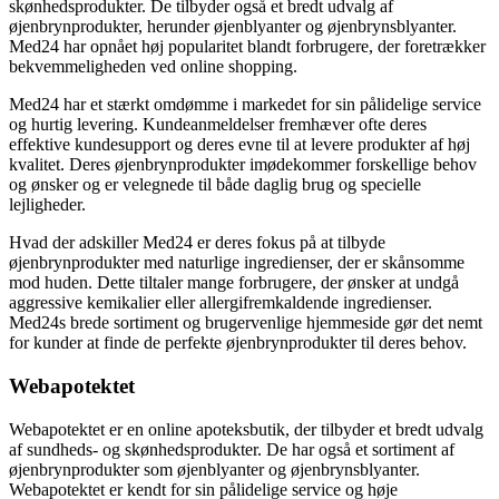
skønhedsprodukter. De tilbyder også et bredt udvalg af
øjenbrynprodukter, herunder øjenblyanter og øjenbrynsblyanter.
Med24 har opnået høj popularitet blandt forbrugere, der foretrækker
bekvemmeligheden ved online shopping.
Med24 har et stærkt omdømme i markedet for sin pålidelige service
og hurtig levering. Kundeanmeldelser fremhæver ofte deres
effektive kundesupport og deres evne til at levere produkter af høj
kvalitet. Deres øjenbrynprodukter imødekommer forskellige behov
og ønsker og er velegnede til både daglig brug og specielle
lejligheder.
Hvad der adskiller Med24 er deres fokus på at tilbyde
øjenbrynprodukter med naturlige ingredienser, der er skånsomme
mod huden. Dette tiltaler mange forbrugere, der ønsker at undgå
aggressive kemikalier eller allergifremkaldende ingredienser.
Med24s brede sortiment og brugervenlige hjemmeside gør det nemt
for kunder at finde de perfekte øjenbrynprodukter til deres behov.
Webapotektet
Webapotektet er en online apoteksbutik, der tilbyder et bredt udvalg
af sundheds- og skønhedsprodukter. De har også et sortiment af
øjenbrynprodukter som øjenblyanter og øjenbrynsblyanter.
Webapotektet er kendt for sin pålidelige service og høje