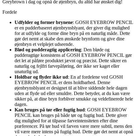
Greybrown i dag og opnå de øjenbryn, du altid har ønsket dig!
Fordele
Udfylder og former brynene
: GOSH EYEBROW PENCIL
er en pudderbaseret øjenbrynsblyant, der giver dig mulighed
for at udfylde og forme dine bryn på en naturlig måde. Dette
gør det nemt at skabe den ønskede brynform og give dine
øjenbryn et velplejet udseende.
Blød og pudderagtig applicering
: Den bløde og
pudderagtige konsistens af GOSH EYEBROW PENCIL gør
det let at påføre produktet jævnt og præcist. Dette sikrer en
naturlig og fejlfri farvepåføring, der ikke ser kaget eller
unaturlig ud.
Holdbar og flyder ikke ud
: En af fordelene ved GOSH
EYEBROW PENCIL er dens holdbarhed. Denne
øjenbrynsblyant er designet til at blive siddende hele dagen
uden at flyde ud eller smuldre. Dette betyder, at du kan være
sikker på, at dine bryn forbliver smukke og veldefinerede hele
dagen.
Kan bruges på tør eller fugtig hud
: GOSH EYEBROW
PENCIL kan bruges på både tør og fugtig hud. Dette giver
dig mulighed for at tilpasse farveintensiteten efter dine
præferencer. På tør hud vil farven være mere subtil, mens den
vil være mere intens på fugtig hud. Dette gør det nemt at opnå