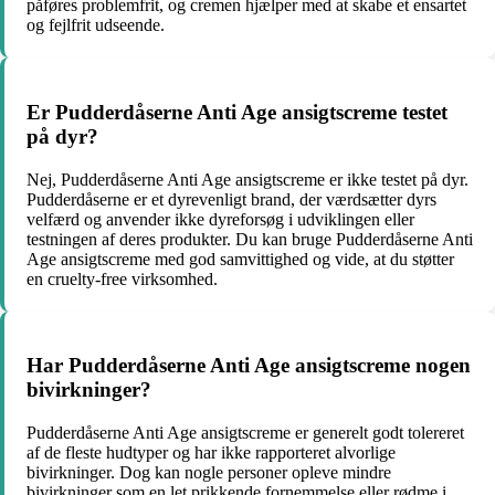
påføres problemfrit, og cremen hjælper med at skabe et ensartet
og fejlfrit udseende.
Er Pudderdåserne Anti Age ansigtscreme testet
på dyr?
Nej, Pudderdåserne Anti Age ansigtscreme er ikke testet på dyr.
Pudderdåserne er et dyrevenligt brand, der værdsætter dyrs
velfærd og anvender ikke dyreforsøg i udviklingen eller
testningen af deres produkter. Du kan bruge Pudderdåserne Anti
Age ansigtscreme med god samvittighed og vide, at du støtter
en cruelty-free virksomhed.
Har Pudderdåserne Anti Age ansigtscreme nogen
bivirkninger?
Pudderdåserne Anti Age ansigtscreme er generelt godt tolereret
af de fleste hudtyper og har ikke rapporteret alvorlige
bivirkninger. Dog kan nogle personer opleve mindre
bivirkninger som en let prikkende fornemmelse eller rødme i