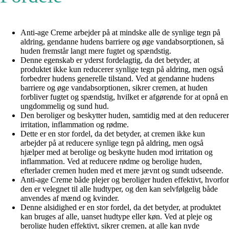
Anti-age Creme arbejder på at mindske alle de synlige tegn på
aldring, gendanne hudens barriere og øge vandabsorptionen, så
huden fremstår langt mere fugtet og spændstig.
Denne egenskab er yderst fordelagtig, da det betyder, at
produktet ikke kun reducerer synlige tegn på aldring, men også
forbedrer hudens generelle tilstand. Ved at gendanne hudens
barriere og øge vandabsorptionen, sikrer cremen, at huden
forbliver fugtet og spændstig, hvilket er afgørende for at opnå en
ungdommelig og sund hud.
Den beroliger og beskytter huden, samtidig med at den reducerer
irritation, inflammation og rødme.
Dette er en stor fordel, da det betyder, at cremen ikke kun
arbejder på at reducere synlige tegn på aldring, men også
hjælper med at berolige og beskytte huden mod irritation og
inflammation. Ved at reducere rødme og berolige huden,
efterlader cremen huden med et mere jævnt og sundt udseende.
Anti-age Creme både plejer og beroliger huden effektivt, hvorfor
den er velegnet til alle hudtyper, og den kan selvfølgelig både
anvendes af mænd og kvinder.
Denne alsidighed er en stor fordel, da det betyder, at produktet
kan bruges af alle, uanset hudtype eller køn. Ved at pleje og
berolige huden effektivt, sikrer cremen, at alle kan nyde