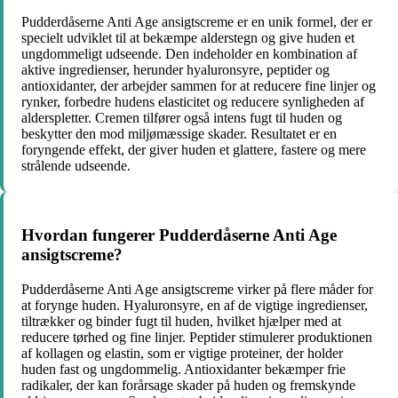
Pudderdåserne Anti Age ansigtscreme er en unik formel, der er
specielt udviklet til at bekæmpe alderstegn og give huden et
ungdommeligt udseende. Den indeholder en kombination af
aktive ingredienser, herunder hyaluronsyre, peptider og
antioxidanter, der arbejder sammen for at reducere fine linjer og
rynker, forbedre hudens elasticitet og reducere synligheden af
alderspletter. Cremen tilfører også intens fugt til huden og
beskytter den mod miljømæssige skader. Resultatet er en
foryngende effekt, der giver huden et glattere, fastere og mere
strålende udseende.
Hvordan fungerer Pudderdåserne Anti Age
ansigtscreme?
Pudderdåserne Anti Age ansigtscreme virker på flere måder for
at forynge huden. Hyaluronsyre, en af de vigtige ingredienser,
tiltrækker og binder fugt til huden, hvilket hjælper med at
reducere tørhed og fine linjer. Peptider stimulerer produktionen
af kollagen og elastin, som er vigtige proteiner, der holder
huden fast og ungdommelig. Antioxidanter bekæmper frie
radikaler, der kan forårsage skader på huden og fremskynde