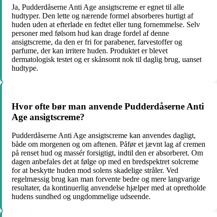
Ja, Pudderdåserne Anti Age ansigtscreme er egnet til alle
hudtyper. Den lette og nærende formel absorberes hurtigt af
huden uden at efterlade en fedtet eller tung fornemmelse. Selv
personer med følsom hud kan drage fordel af denne
ansigtscreme, da den er fri for parabener, farvestoffer og
parfume, der kan irritere huden. Produktet er blevet
dermatologisk testet og er skånsomt nok til daglig brug, uanset
hudtype.
Hvor ofte bør man anvende Pudderdåserne Anti
Age ansigtscreme?
Pudderdåserne Anti Age ansigtscreme kan anvendes dagligt,
både om morgenen og om aftenen. Påfør et jævnt lag af cremen
på renset hud og massér forsigtigt, indtil den er absorberet. Om
dagen anbefales det at følge op med en bredspektret solcreme
for at beskytte huden mod solens skadelige stråler. Ved
regelmæssig brug kan man forvente bedre og mere langvarige
resultater, da kontinuerlig anvendelse hjælper med at opretholde
hudens sundhed og ungdommelige udseende.