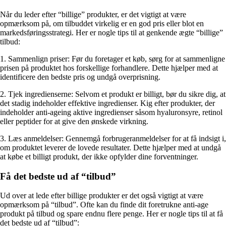
Når du leder efter “billige” produkter, er det vigtigt at være
opmærksom på, om tilbuddet virkelig er en god pris eller blot en
markedsføringsstrategi. Her er nogle tips til at genkende ægte “billige”
tilbud:
1. Sammenlign priser: Før du foretager et køb, sørg for at sammenligne
prisen på produktet hos forskellige forhandlere. Dette hjælper med at
identificere den bedste pris og undgå overprisning.
2. Tjek ingredienserne: Selvom et produkt er billigt, bør du sikre dig, at
det stadig indeholder effektive ingredienser. Kig efter produkter, der
indeholder anti-ageing aktive ingredienser såsom hyaluronsyre, retinol
eller peptider for at give den ønskede virkning.
3. Læs anmeldelser: Gennemgå forbrugeranmeldelser for at få indsigt i,
om produktet leverer de lovede resultater. Dette hjælper med at undgå
at købe et billigt produkt, der ikke opfylder dine forventninger.
Få det bedste ud af “tilbud”
Ud over at lede efter billige produkter er det også vigtigt at være
opmærksom på “tilbud”. Ofte kan du finde dit foretrukne anti-age
produkt på tilbud og spare endnu flere penge. Her er nogle tips til at få
det bedste ud af “tilbud”: