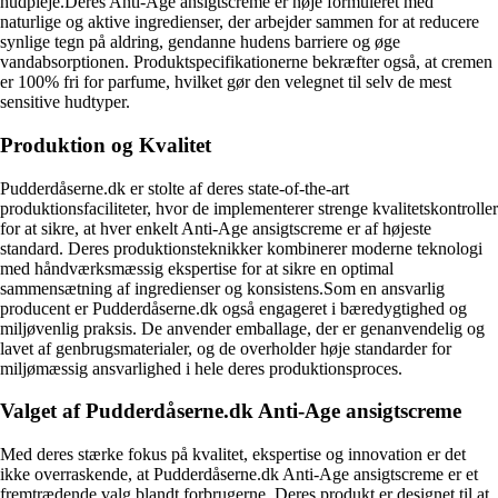
hudpleje.Deres Anti-Age ansigtscreme er nøje formuleret med
naturlige og aktive ingredienser, der arbejder sammen for at reducere
synlige tegn på aldring, gendanne hudens barriere og øge
vandabsorptionen. Produktspecifikationerne bekræfter også, at cremen
er 100% fri for parfume, hvilket gør den velegnet til selv de mest
sensitive hudtyper.
Produktion og Kvalitet
Pudderdåserne.dk er stolte af deres state-of-the-art
produktionsfaciliteter, hvor de implementerer strenge kvalitetskontroller
for at sikre, at hver enkelt Anti-Age ansigtscreme er af højeste
standard. Deres produktionsteknikker kombinerer moderne teknologi
med håndværksmæssig ekspertise for at sikre en optimal
sammensætning af ingredienser og konsistens.Som en ansvarlig
producent er Pudderdåserne.dk også engageret i bæredygtighed og
miljøvenlig praksis. De anvender emballage, der er genanvendelig og
lavet af genbrugsmaterialer, og de overholder høje standarder for
miljømæssig ansvarlighed i hele deres produktionsproces.
Valget af Pudderdåserne.dk Anti-Age ansigtscreme
Med deres stærke fokus på kvalitet, ekspertise og innovation er det
ikke overraskende, at Pudderdåserne.dk Anti-Age ansigtscreme er et
fremtrædende valg blandt forbrugerne. Deres produkt er designet til at