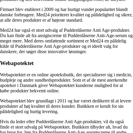
Firmaet blev etableret i 2009 og har hurtigt vundet popularitet blandt
danske forbrugere. Med24 prioriterer kvalitet og pålidelighed og sikrer,
at alle deres produkter er af højeste standard.
Med24 har også et stort udvalg af Pudderdåserne Anti Age-produkter.
Du kan finde alt fra ansigtscreme til Pudderdåserne Anti-Age-serum og
meget mere. Med deres omfattende sortiment er Med24 en pålidelig
kilde til Pudderdåserne Anti Age-produkter og et ideelt valg for
danskere, der søger disse innovative løsninger.
Webapotektet
Webapotektet er en online apoteksbutik, der specialiserer sig i medicin,
hudpleje og andre sundhedsprodukter. Som et af de mest anerkendte
apoteker i Danmark giver Webapotektet kunderne mulighed for at
købe produkter bekvemt online.
Webapotektet blev grundlagt i 2011 og har været dedikeret til at levere
produkter af høj kvalitet til deres kunder. Butikken er kendt for sin
pålidelighed og hurtig levering.
Hvis du leder efter Pudderdåserne Anti Age-produkter, vil du også
finde et stort udvalg på Webapotektet. Butikken tilbyder alt, hvad du
har brug for, lige fra Pudderdåserne Anti-Age ansigtscreme til andre