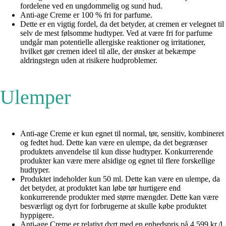
fordelene ved en ungdommelig og sund hud.
Anti-age Creme er 100 % fri for parfume.
Dette er en vigtig fordel, da det betyder, at cremen er velegnet til
selv de mest følsomme hudtyper. Ved at være fri for parfume
undgår man potentielle allergiske reaktioner og irritationer,
hvilket gør cremen ideel til alle, der ønsker at bekæmpe
aldringstegn uden at risikere hudproblemer.
Ulemper
Anti-age Creme er kun egnet til normal, tør, sensitiv, kombineret
og fedtet hud. Dette kan være en ulempe, da det begrænser
produktets anvendelse til kun disse hudtyper. Konkurrerende
produkter kan være mere alsidige og egnet til flere forskellige
hudtyper.
Produktet indeholder kun 50 ml. Dette kan være en ulempe, da
det betyder, at produktet kan løbe tør hurtigere end
konkurrerende produkter med større mængder. Dette kan være
besværligt og dyrt for forbrugerne at skulle købe produktet
hyppigere.
Anti-age Creme er relativt dyrt med en enhedspris på 4.599 kr./l.