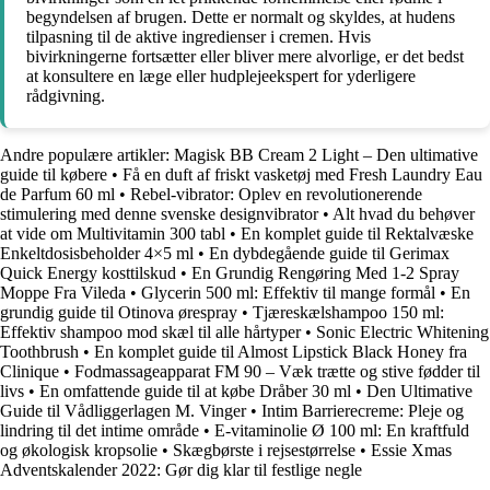
begyndelsen af brugen. Dette er normalt og skyldes, at hudens
tilpasning til de aktive ingredienser i cremen. Hvis
bivirkningerne fortsætter eller bliver mere alvorlige, er det bedst
at konsultere en læge eller hudplejeekspert for yderligere
rådgivning.
Andre populære artikler:
Magisk BB Cream 2 Light – Den ultimative
guide til købere
•
Få en duft af friskt vasketøj med Fresh Laundry Eau
de Parfum 60 ml
•
Rebel-vibrator: Oplev en revolutionerende
stimulering med denne svenske designvibrator
•
Alt hvad du behøver
at vide om Multivitamin 300 tabl
•
En komplet guide til Rektalvæske
Enkeltdosisbeholder 4×5 ml
•
En dybdegående guide til Gerimax
Quick Energy kosttilskud
•
En Grundig Rengøring Med 1-2 Spray
Moppe Fra Vileda
•
Glycerin 500 ml: Effektiv til mange formål
•
En
grundig guide til Otinova ørespray
•
Tjæreskælshampoo 150 ml:
Effektiv shampoo mod skæl til alle hårtyper
•
Sonic Electric Whitening
Toothbrush
•
En komplet guide til Almost Lipstick Black Honey fra
Clinique
•
Fodmassageapparat FM 90 – Væk trætte og stive fødder til
livs
•
En omfattende guide til at købe Dråber 30 ml
•
Den Ultimative
Guide til Vådliggerlagen M. Vinger
•
Intim Barrierecreme: Pleje og
lindring til det intime område
•
E-vitaminolie Ø 100 ml: En kraftfuld
og økologisk kropsolie
•
Skægbørste i rejsestørrelse
•
Essie Xmas
Adventskalender 2022: Gør dig klar til festlige negle