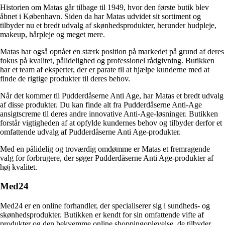
Historien om Matas går tilbage til 1949, hvor den første butik blev
åbnet i København. Siden da har Matas udvidet sit sortiment og
tilbyder nu et bredt udvalg af skønhedsprodukter, herunder hudpleje,
makeup, hårpleje og meget mere.
Matas har også opnået en stærk position på markedet på grund af deres
fokus på kvalitet, pålidelighed og professionel rådgivning. Butikken
har et team af eksperter, der er parate til at hjælpe kunderne med at
finde de rigtige produkter til deres behov.
Når det kommer til Pudderdåserne Anti Age, har Matas et bredt udvalg
af disse produkter. Du kan finde alt fra Pudderdåserne Anti-Age
ansigtscreme til deres andre innovative Anti-Age-løsninger. Butikken
forstår vigtigheden af ​​at opfylde kundernes behov og tilbyder derfor et
omfattende udvalg af Pudderdåserne Anti Age-produkter.
Med en pålidelig og troværdig omdømme er Matas et fremragende
valg for forbrugere, der søger Pudderdåserne Anti Age-produkter af
høj kvalitet.
Med24
Med24 er en online forhandler, der specialiserer sig i sundheds- og
skønhedsprodukter. Butikken er kendt for sin omfattende vifte af
produkter og den bekvemme online shoppingoplevelse, de tilbyder.