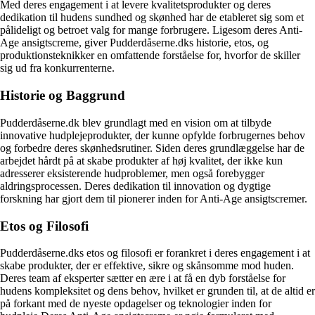
Med deres engagement i at levere kvalitetsprodukter og deres
dedikation til hudens sundhed og skønhed har de etableret sig som et
pålideligt og betroet valg for mange forbrugere. Ligesom deres Anti-
Age ansigtscreme, giver Pudderdåserne.dks historie, etos, og
produktionsteknikker en omfattende forståelse for, hvorfor de skiller
sig ud fra konkurrenterne.
Historie og Baggrund
Pudderdåserne.dk blev grundlagt med en vision om at tilbyde
innovative hudplejeprodukter, der kunne opfylde forbrugernes behov
og forbedre deres skønhedsrutiner. Siden deres grundlæggelse har de
arbejdet hårdt på at skabe produkter af høj kvalitet, der ikke kun
adresserer eksisterende hudproblemer, men også forebygger
aldringsprocessen. Deres dedikation til innovation og dygtige
forskning har gjort dem til pionerer inden for Anti-Age ansigtscremer.
Etos og Filosofi
Pudderdåserne.dks etos og filosofi er forankret i deres engagement i at
skabe produkter, der er effektive, sikre og skånsomme mod huden.
Deres team af eksperter sætter en ære i at få en dyb forståelse for
hudens kompleksitet og dens behov, hvilket er grunden til, at de altid er
på forkant med de nyeste opdagelser og teknologier inden for