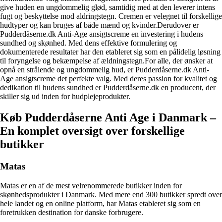
give huden en ungdommelig glød, samtidig med at den leverer intens
fugt og beskyttelse mod aldringstegn. Cremen er velegnet til forskellige
hudtyper og kan bruges af både mænd og kvinder.Derudover er
Pudderdåserne.dk Anti-Age ansigtscreme en investering i hudens
sundhed og skønhed. Med dens effektive formulering og
dokumenterede resultater har den etableret sig som en pålidelig løsning
til foryngelse og bekæmpelse af ældningstegn.For alle, der ønsker at
opnå en strålende og ungdommelig hud, er Pudderdåserne.dk Anti-
Age ansigtscreme det perfekte valg. Med deres passion for kvalitet og
dedikation til hudens sundhed er Pudderdåserne.dk en producent, der
skiller sig ud inden for hudplejeprodukter.
Køb Pudderdåserne Anti Age i Danmark –
En komplet oversigt over forskellige
butikker
Matas
Matas er en af de mest velrenommerede butikker inden for
skønhedsprodukter i Danmark. Med mere end 300 butikker spredt over
hele landet og en online platform, har Matas etableret sig som en
foretrukken destination for danske forbrugere.