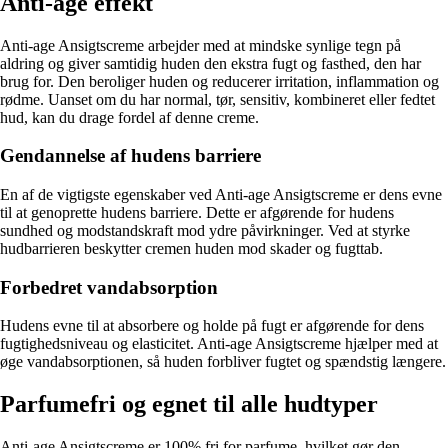
Anti-age effekt
Anti-age Ansigtscreme arbejder med at mindske synlige tegn på
aldring og giver samtidig huden den ekstra fugt og fasthed, den har
brug for. Den beroliger huden og reducerer irritation, inflammation og
rødme. Uanset om du har normal, tør, sensitiv, kombineret eller fedtet
hud, kan du drage fordel af denne creme.
Gendannelse af hudens barriere
En af de vigtigste egenskaber ved Anti-age Ansigtscreme er dens evne
til at genoprette hudens barriere. Dette er afgørende for hudens
sundhed og modstandskraft mod ydre påvirkninger. Ved at styrke
hudbarrieren beskytter cremen huden mod skader og fugttab.
Forbedret vandabsorption
Hudens evne til at absorbere og holde på fugt er afgørende for dens
fugtighedsniveau og elasticitet. Anti-age Ansigtscreme hjælper med at
øge vandabsorptionen, så huden forbliver fugtet og spændstig længere.
Parfumefri og egnet til alle hudtyper
Anti-age Ansigtscreme er 100% fri for parfume, hvilket gør den