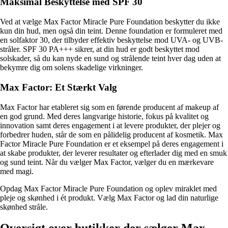
Maksimal Beskyttelse med SPF 30
Ved at vælge Max Factor Miracle Pure Foundation beskytter du ikke
kun din hud, men også din teint. Denne foundation er formuleret med
en solfaktor 30, der tilbyder effektiv beskyttelse mod UVA- og UVB-
stråler. SPF 30 PA+++ sikrer, at din hud er godt beskyttet mod
solskader, så du kan nyde en sund og strålende teint hver dag uden at
bekymre dig om solens skadelige virkninger.
Max Factor: Et Stærkt Valg
Max Factor har etableret sig som en førende producent af makeup af
en god grund. Med deres langvarige historie, fokus på kvalitet og
innovation samt deres engagement i at levere produkter, der plejer og
forbedrer huden, står de som en pålidelig producent af kosmetik. Max
Factor Miracle Pure Foundation er et eksempel på deres engagement i
at skabe produkter, der leverer resultater og efterlader dig med en smuk
og sund teint. Når du vælger Max Factor, vælger du en mærkevare
med magi.
Opdag Max Factor Miracle Pure Foundation og oplev miraklet med
pleje og skønhed i ét produkt. Vælg Max Factor og lad din naturlige
skønhed stråle.