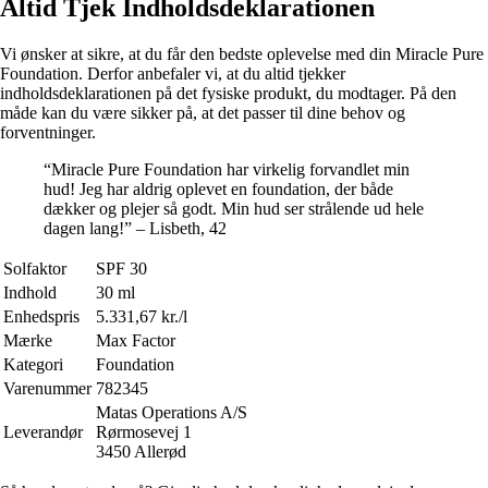
Altid Tjek Indholdsdeklarationen
Vi ønsker at sikre, at du får den bedste oplevelse med din Miracle Pure
Foundation. Derfor anbefaler vi, at du altid tjekker
indholdsdeklarationen på det fysiske produkt, du modtager. På den
måde kan du være sikker på, at det passer til dine behov og
forventninger.
“Miracle Pure Foundation har virkelig forvandlet min
hud! Jeg har aldrig oplevet en foundation, der både
dækker og plejer så godt. Min hud ser strålende ud hele
dagen lang!” – Lisbeth, 42
Solfaktor
SPF 30
Indhold
30 ml
Enhedspris
5.331,67 kr./l
Mærke
Max Factor
Kategori
Foundation
Varenummer
782345
Matas Operations A/S
Leverandør
Rørmosevej 1
3450 Allerød