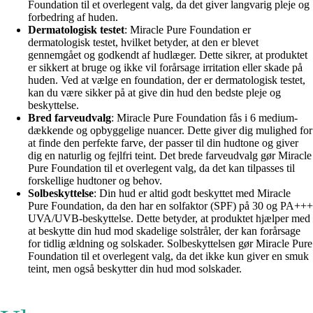
Foundation til et overlegent valg, da det giver langvarig pleje og
forbedring af huden.
Dermatologisk testet
: Miracle Pure Foundation er
dermatologisk testet, hvilket betyder, at den er blevet
gennemgået og godkendt af hudlæger. Dette sikrer, at produktet
er sikkert at bruge og ikke vil forårsage irritation eller skade på
huden. Ved at vælge en foundation, der er dermatologisk testet,
kan du være sikker på at give din hud den bedste pleje og
beskyttelse.
Bred farveudvalg
: Miracle Pure Foundation fås i 6 medium-
dækkende og opbyggelige nuancer. Dette giver dig mulighed for
at finde den perfekte farve, der passer til din hudtone og giver
dig en naturlig og fejlfri teint. Det brede farveudvalg gør Miracle
Pure Foundation til et overlegent valg, da det kan tilpasses til
forskellige hudtoner og behov.
Solbeskyttelse
: Din hud er altid godt beskyttet med Miracle
Pure Foundation, da den har en solfaktor (SPF) på 30 og PA+++
UVA/UVB-beskyttelse. Dette betyder, at produktet hjælper med
at beskytte din hud mod skadelige solstråler, der kan forårsage
for tidlig ældning og solskader. Solbeskyttelsen gør Miracle Pure
Foundation til et overlegent valg, da det ikke kun giver en smuk
teint, men også beskytter din hud mod solskader.