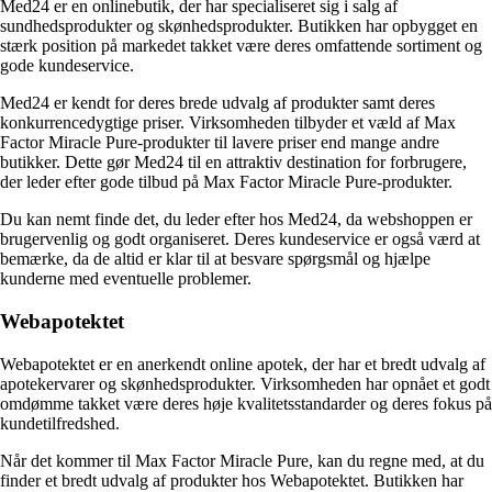
Med24 er en onlinebutik, der har specialiseret sig i salg af
sundhedsprodukter og skønhedsprodukter. Butikken har opbygget en
stærk position på markedet takket være deres omfattende sortiment og
gode kundeservice.
Med24 er kendt for deres brede udvalg af produkter samt deres
konkurrencedygtige priser. Virksomheden tilbyder et væld af Max
Factor Miracle Pure-produkter til lavere priser end mange andre
butikker. Dette gør Med24 til en attraktiv destination for forbrugere,
der leder efter gode tilbud på Max Factor Miracle Pure-produkter.
Du kan nemt finde det, du leder efter hos Med24, da webshoppen er
brugervenlig og godt organiseret. Deres kundeservice er også værd at
bemærke, da de altid er klar til at besvare spørgsmål og hjælpe
kunderne med eventuelle problemer.
Webapotektet
Webapotektet er en anerkendt online apotek, der har et bredt udvalg af
apotekervarer og skønhedsprodukter. Virksomheden har opnået et godt
omdømme takket være deres høje kvalitetsstandarder og deres fokus på
kundetilfredshed.
Når det kommer til Max Factor Miracle Pure, kan du regne med, at du
finder et bredt udvalg af produkter hos Webapotektet. Butikken har