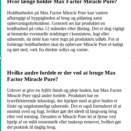
Hvor længe holder Max Factor Miracle Pure?
Holdbarheden på Max Factor Miracle Pure kan variere
afhængigt af hyppigheden af brug og påføring samt
opbevaringsforholdene. Generelt set har produktet en
holdbarhed på cirka 12 måneder efter åbning. Det er dog vigtigt
at bemærke eventuelle ændringer i konsistens, lugt eller
udseende, da dette kan være tegn på produktets udløb. For at
forlænge holdbarheden skal du opbevare Miracle Pure et køligt
og tørt sted, væk fra direkte sollys og varme.
Hvilke andre fordele er der ved at bruge Max
Factor Miracle Pure?
Udover at give en fejlfri finish og pleje huden, har Max Factor
Miracle Pure også andre fordele. Produktet har en
lysreflekterende teknologi, der hjælper med at give huden et
friskt og ungdommeligt udseende. Det er også formuleret til at
modstå sved og fugt, hvilket gør det ideelt til langvarig brug
eller ved træning. Desuden er Miracle Pure let at fjerne ved
hjælp af en mild rensemælk eller makeup remover, hvilket gør
det praktisk til daglig brug.