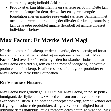
en mere nøjagtig indholdsdeklaration.
Produktet er kun tilgængeligt i en størrelse på 30 ml. Dette kan
være en ulempe for dem, der ønsker en større mængde
foundation eller en mindre rejsevenlig størrelse. Sammenlignet
med konkurrerende produkter, der tilbyder forskellige størrelser,
kan dette gøre produktet mindre fleksibelt og mindre tilpasset
individuelle behov.
Max Factor: Et Mærke Med Magi
Når det kommer til makeup, er der et mærke, der skiller sig ud for at
levere produkter af høj kvalitet og exceptionel effektivitet – Max
Factor. Med over 100 års erfaring inden for skønhedsindustrien har
Max Factor etableret sig som en af de mest pålidelige og innovative
producenter af makeup. Et af deres mest eftertragtede produkter er
Max Factor Miracle Pure Foundation.
En Visionær Historie
Max Factor blev grundlagt i 1909 af Mr. Max Factor, en polsk jødisk
immigrant, der flyttede til USA med en drøm om at revolutionere
skønhedsindustrien. Han opfandt konceptet makeup, som vi kender det
i dag, og introducerede produkter, der gav kvinder mulighed for at
udtrykke deres individualitet og forbedre deres naturlige skønhed. Max