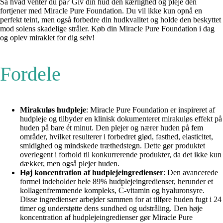
Så hvad venter du på? Giv din hud den kærlighed og pleje den
fortjener med Miracle Pure Foundation. Du vil ikke kun opnå en
perfekt teint, men også forbedre din hudkvalitet og holde den beskyttet
mod solens skadelige stråler. Køb din Miracle Pure Foundation i dag
og oplev miraklet for dig selv!
Fordele
Mirakuløs hudpleje
: Miracle Pure Foundation er inspireret af
hudpleje og tilbyder en klinisk dokumenteret mirakuløs effekt på
huden på bare ét minut. Den plejer og nærer huden på fem
områder, hvilket resulterer i forbedret glød, fasthed, elasticitet,
smidighed og mindskede træthedstegn. Dette gør produktet
overlegent i forhold til konkurrerende produkter, da det ikke kun
dækker, men også plejer huden.
Høj koncentration af hudplejeingredienser
: Den avancerede
formel indeholder hele 89% hudplejeingredienser, herunder et
kollagenfremmende kompleks, C-vitamin og hyaluronsyre.
Disse ingredienser arbejder sammen for at tilføre huden fugt i 24
timer og understøtte dens sundhed og udstråling. Den høje
koncentration af hudplejeingredienser gør Miracle Pure