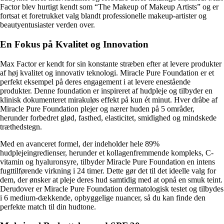
Factor blev hurtigt kendt som “The Makeup of Makeup Artists” og er
fortsat et foretrukket valg blandt professionelle makeup-artister og
beautyentusiaster verden over.
En Fokus på Kvalitet og Innovation
Max Factor er kendt for sin konstante stræben efter at levere produkter
af høj kvalitet og innovativ teknologi. Miracle Pure Foundation er et
perfekt eksempel på deres engagement i at levere enestående
produkter. Denne foundation er inspireret af hudpleje og tilbyder en
klinisk dokumenteret mirakuløs effekt på kun ét minut. Hver dråbe af
Miracle Pure Foundation plejer og nærer huden på 5 områder,
herunder forbedret glød, fasthed, elasticitet, smidighed og mindskede
træthedstegn.
Med en avanceret formel, der indeholder hele 89%
hudplejeingredienser, herunder et kollagenfremmende kompleks, C-
vitamin og hyaluronsyre, tilbyder Miracle Pure Foundation en intens
fugttilførende virkning i 24 timer. Dette gør det til det ideelle valg for
dem, der ønsker at pleje deres hud samtidig med at opnå en smuk teint.
Derudover er Miracle Pure Foundation dermatologisk testet og tilbydes
i 6 medium-dækkende, opbyggelige nuancer, så du kan finde den
perfekte match til din hudtone.