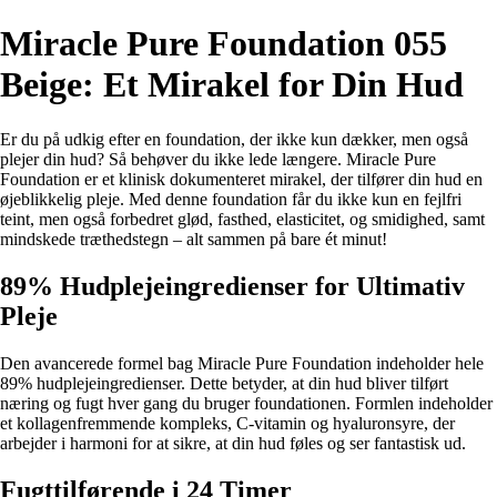
Miracle Pure Foundation 055
Beige: Et Mirakel for Din Hud
Er du på udkig efter en foundation, der ikke kun dækker, men også
plejer din hud? Så behøver du ikke lede længere. Miracle Pure
Foundation er et klinisk dokumenteret mirakel, der tilfører din hud en
øjeblikkelig pleje. Med denne foundation får du ikke kun en fejlfri
teint, men også forbedret glød, fasthed, elasticitet, og smidighed, samt
mindskede træthedstegn – alt sammen på bare ét minut!
89% Hudplejeingredienser for Ultimativ
Pleje
Den avancerede formel bag Miracle Pure Foundation indeholder hele
89% hudplejeingredienser. Dette betyder, at din hud bliver tilført
næring og fugt hver gang du bruger foundationen. Formlen indeholder
et kollagenfremmende kompleks, C-vitamin og hyaluronsyre, der
arbejder i harmoni for at sikre, at din hud føles og ser fantastisk ud.
Fugttilførende i 24 Timer