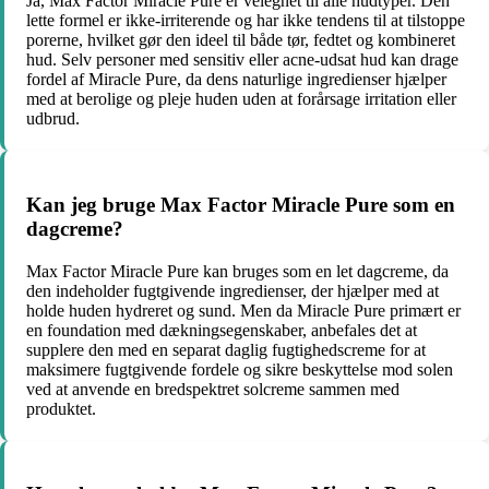
Ja, Max Factor Miracle Pure er velegnet til alle hudtyper. Den
lette formel er ikke-irriterende og har ikke tendens til at tilstoppe
porerne, hvilket gør den ideel til både tør, fedtet og kombineret
hud. Selv personer med sensitiv eller acne-udsat hud kan drage
fordel af Miracle Pure, da dens naturlige ingredienser hjælper
med at berolige og pleje huden uden at forårsage irritation eller
udbrud.
Kan jeg bruge Max Factor Miracle Pure som en
dagcreme?
Max Factor Miracle Pure kan bruges som en let dagcreme, da
den indeholder fugtgivende ingredienser, der hjælper med at
holde huden hydreret og sund. Men da Miracle Pure primært er
en foundation med dækningsegenskaber, anbefales det at
supplere den med en separat daglig fugtighedscreme for at
maksimere fugtgivende fordele og sikre beskyttelse mod solen
ved at anvende en bredspektret solcreme sammen med
produktet.