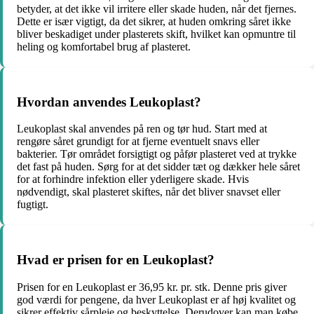
betyder, at det ikke vil irritere eller skade huden, når det fjernes.
Dette er især vigtigt, da det sikrer, at huden omkring såret ikke
bliver beskadiget under plasterets skift, hvilket kan opmuntre til
heling og komfortabel brug af plasteret.
Hvordan anvendes Leukoplast?
Leukoplast skal anvendes på ren og tør hud. Start med at
rengøre såret grundigt for at fjerne eventuelt snavs eller
bakterier. Tør området forsigtigt og påfør plasteret ved at trykke
det fast på huden. Sørg for at det sidder tæt og dækker hele såret
for at forhindre infektion eller yderligere skade. Hvis
nødvendigt, skal plasteret skiftes, når det bliver snavset eller
fugtigt.
Hvad er prisen for en Leukoplast?
Prisen for en Leukoplast er 36,95 kr. pr. stk. Denne pris giver
god værdi for pengene, da hver Leukoplast er af høj kvalitet og
sikrer effektiv sårpleje og beskyttelse. Derudover kan man købe