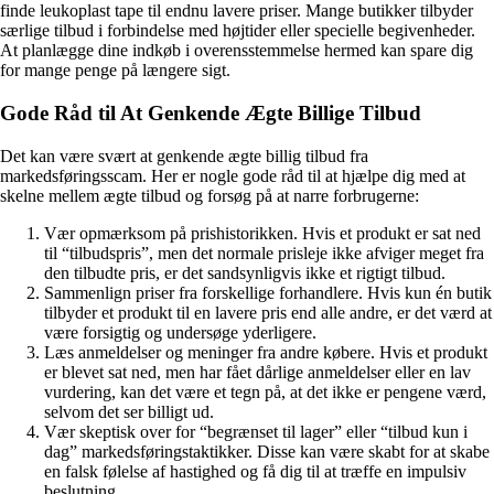
finde leukoplast tape til endnu lavere priser. Mange butikker tilbyder
særlige tilbud i forbindelse med højtider eller specielle begivenheder.
At planlægge dine indkøb i overensstemmelse hermed kan spare dig
for mange penge på længere sigt.
Gode Råd til At Genkende Ægte Billige Tilbud
Det kan være svært at genkende ægte billig tilbud fra
markedsføringsscam. Her er nogle gode råd til at hjælpe dig med at
skelne mellem ægte tilbud og forsøg på at narre forbrugerne:
Vær opmærksom på prishistorikken. Hvis et produkt er sat ned
til “tilbudspris”, men det normale prisleje ikke afviger meget fra
den tilbudte pris, er det sandsynligvis ikke et rigtigt tilbud.
Sammenlign priser fra forskellige forhandlere. Hvis kun én butik
tilbyder et produkt til en lavere pris end alle andre, er det værd at
være forsigtig og undersøge yderligere.
Læs anmeldelser og meninger fra andre købere. Hvis et produkt
er blevet sat ned, men har fået dårlige anmeldelser eller en lav
vurdering, kan det være et tegn på, at det ikke er pengene værd,
selvom det ser billigt ud.
Vær skeptisk over for “begrænset til lager” eller “tilbud kun i
dag” markedsføringstaktikker. Disse kan være skabt for at skabe
en falsk følelse af hastighed og få dig til at træffe en impulsiv
beslutning.