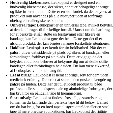
Hudvenlig klæbemasse
: Leukoplast er designet med en
hudvenlig klæbemasse, der sikrer, at det er behageligt at bruge
og ikke irriterer huden. Dette er en stor fordel, da det betyder, at
produktet kan anvendes på alle hudtyper uden at forårsage
ubehag eller allergiske reaktioner.
Universal tape
: Leukoplast er en universal tape, hvilket betyder,
at den kan bruges til forskellige formål. Uanset om du har brug
for at beskytte et sår, støtte en forstuvning eller fiksere en
bandage, kan Leukoplast gøre det hele. Dette gør det til et
alsidigt produkt, der kan bruges i mange forskellige situationer.
Holdbar
: Leukoplast er kendt for sin holdbarhed. Når det er
påført, bliver det siddende på plads og sikrer, at bandagen eller
forbindingen forbliver på sin plads. Dette er vigtigt, da det
betyder, at du ikke behøver at bekymre dig om at skulle skifte
bandagen eller forbindingen hele tiden. Du kan være sikker på,
at Leukoplast vil holde i lang tid.
Let at bruge
: Leukoplast er nemt at bruge, selv for dem uden
medicinsk erfaring. Det er let at skære i den ønskede længde og
påføre på huden. Dette gør det til et ideelt produkt til både
professionelle sundhedspersonale og almindelige forbrugere, der
har brug for en pålidelig tape til hjemmebrug.
Stort udvalg
: Leukoplast findes i forskellige størrelser og
former, så du kan finde den perfekte tape til dit behov. Uanset
om du har brug for en bred tape til større områder eller en smal
tape til mere præcise applikationer, har Leukoplast det rigtige