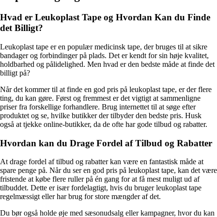
Hvad er Leukoplast Tape og Hvordan Kan du Finde
det Billigt?
Leukoplast tape er en populær medicinsk tape, der bruges til at sikre
bandager og forbindinger på plads. Det er kendt for sin høje kvalitet,
holdbarhed og pålidelighed. Men hvad er den bedste måde at finde det
billigt på?
Når det kommer til at finde en god pris på leukoplast tape, er der flere
ting, du kan gøre. Først og fremmest er det vigtigt at sammenligne
priser fra forskellige forhandlere. Brug internettet til at søge efter
produktet og se, hvilke butikker der tilbyder den bedste pris. Husk
også at tjekke online-butikker, da de ofte har gode tilbud og rabatter.
Hvordan kan du Drage Fordel af Tilbud og Rabatter
At drage fordel af tilbud og rabatter kan være en fantastisk måde at
spare penge på. Når du ser en god pris på leukoplast tape, kan det være
fristende at købe flere ruller på én gang for at få mest muligt ud af
tilbuddet. Dette er især fordelagtigt, hvis du bruger leukoplast tape
regelmæssigt eller har brug for store mængder af det.
Du bør også holde øje med sæsonudsalg eller kampagner, hvor du kan