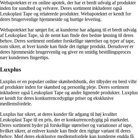
Webapotektet er en online apotek, der har et bredt udvalg af produkter
inden for sundhed og velvære. Deres sortiment inkluderer også
Leukoplast Tape og relaterede produkter. Webapotektet er kendt for
deres brugervenlige hjemmeside og hurtige levering.
Webapotektet har sørget for, at kunderne har adgang til et bredt udvalg
af Leukoplast Tape, så de nemt kan finde den bedste løsning til deres
behov. Deres sortiment omfatter forskellige størrelser og typer af tape,
som sikrer, at hver kunde kan finde det rigtige produkt. Derudover er
deres hjemmeside brugervenlig og giver en smidig bestillingsproces
nær kundernes fingertips.
Luxplus
Luxplus er en populær online skønhedsbutik, der tilbyder en bred vifte
af produkter inden for skønhed og personlig pleje. Deres sortiment
inkluderer også Leukoplast Tape og andre lignende produkter. Luxplus
er kendt for deres konkurrencedygtige priser og eksklusive
medlemsfordele.
Luxplus har sikret, at deres kunder får adgang til høj kvalitet
Leukoplast Tape til en pris, der er konkurrencedygtig på markedet.
Deres sortiment byder på forskellige størrelser og variationer af tape,
hvilket sikrer, at enhver kunde kan finde den rigtige variant til deres
behov. Med deres eksklusive medlemsfordele kan kunderne endda få