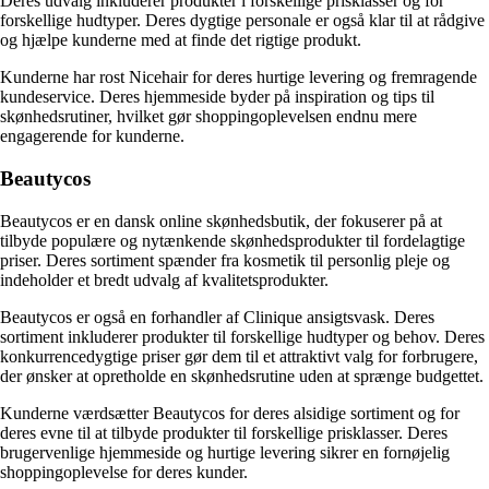
Deres udvalg inkluderer produkter i forskellige prisklasser og for
forskellige hudtyper. Deres dygtige personale er også klar til at rådgive
og hjælpe kunderne med at finde det rigtige produkt.
Kunderne har rost Nicehair for deres hurtige levering og fremragende
kundeservice. Deres hjemmeside byder på inspiration og tips til
skønhedsrutiner, hvilket gør shoppingoplevelsen endnu mere
engagerende for kunderne.
Beautycos
Beautycos er en dansk online skønhedsbutik, der fokuserer på at
tilbyde populære og nytænkende skønhedsprodukter til fordelagtige
priser. Deres sortiment spænder fra kosmetik til personlig pleje og
indeholder et bredt udvalg af kvalitetsprodukter.
Beautycos er også en forhandler af Clinique ansigtsvask. Deres
sortiment inkluderer produkter til forskellige hudtyper og behov. Deres
konkurrencedygtige priser gør dem til et attraktivt valg for forbrugere,
der ønsker at opretholde en skønhedsrutine uden at sprænge budgettet.
Kunderne værdsætter Beautycos for deres alsidige sortiment og for
deres evne til at tilbyde produkter til forskellige prisklasser. Deres
brugervenlige hjemmeside og hurtige levering sikrer en fornøjelig
shoppingoplevelse for deres kunder.