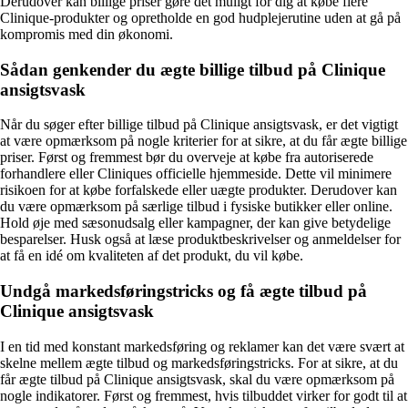
Derudover kan billige priser gøre det muligt for dig at købe flere
Clinique-produkter og opretholde en god hudplejerutine uden at gå på
kompromis med din økonomi.
Sådan genkender du ægte billige tilbud på Clinique
ansigtsvask
Når du søger efter billige tilbud på Clinique ansigtsvask, er det vigtigt
at være opmærksom på nogle kriterier for at sikre, at du får ægte billige
priser. Først og fremmest bør du overveje at købe fra autoriserede
forhandlere eller Cliniques officielle hjemmeside. Dette vil minimere
risikoen for at købe forfalskede eller uægte produkter. Derudover kan
du være opmærksom på særlige tilbud i fysiske butikker eller online.
Hold øje med sæsonudsalg eller kampagner, der kan give betydelige
besparelser. Husk også at læse produktbeskrivelser og anmeldelser for
at få en idé om kvaliteten af det produkt, du vil købe.
Undgå markedsføringstricks og få ægte tilbud på
Clinique ansigtsvask
I en tid med konstant markedsføring og reklamer kan det være svært at
skelne mellem ægte tilbud og markedsføringstricks. For at sikre, at du
får ægte tilbud på Clinique ansigtsvask, skal du være opmærksom på
nogle indikatorer. Først og fremmest, hvis tilbuddet virker for godt til at