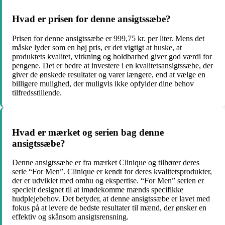
Hvad er prisen for denne ansigtssæbe?
Prisen for denne ansigtssæbe er 999,75 kr. per liter. Mens det
måske lyder som en høj pris, er det vigtigt at huske, at
produktets kvalitet, virkning og holdbarhed giver god værdi for
pengene. Det er bedre at investere i en kvalitetsansigtssæbe, der
giver de ønskede resultater og varer længere, end at vælge en
billigere mulighed, der muligvis ikke opfylder dine behov
tilfredsstillende.
Hvad er mærket og serien bag denne
ansigtssæbe?
Denne ansigtssæbe er fra mærket Clinique og tilhører deres
serie “For Men”. Clinique er kendt for deres kvalitetsprodukter,
der er udviklet med omhu og ekspertise. “For Men” serien er
specielt designet til at imødekomme mænds specifikke
hudplejebehov. Det betyder, at denne ansigtssæbe er lavet med
fokus på at levere de bedste resultater til mænd, der ønsker en
effektiv og skånsom ansigtsrensning.