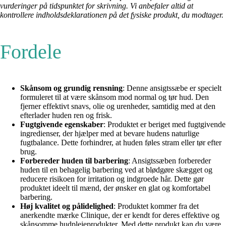
vurderinger på tidspunktet for skrivning. Vi anbefaler altid at
kontrollere indholdsdeklarationen på det fysiske produkt, du modtager.
Fordele
Skånsom og grundig rensning
: Denne ansigtssæbe er specielt
formuleret til at være skånsom mod normal og tør hud. Den
fjerner effektivt snavs, olie og urenheder, samtidig med at den
efterlader huden ren og frisk.
Fugtgivende egenskaber
: Produktet er beriget med fugtgivende
ingredienser, der hjælper med at bevare hudens naturlige
fugtbalance. Dette forhindrer, at huden føles stram eller tør efter
brug.
Forbereder huden til barbering
: Ansigtssæben forbereder
huden til en behagelig barbering ved at blødgøre skægget og
reducere risikoen for irritation og indgroede hår. Dette gør
produktet ideelt til mænd, der ønsker en glat og komfortabel
barbering.
Høj kvalitet og pålidelighed
: Produktet kommer fra det
anerkendte mærke Clinique, der er kendt for deres effektive og
skånsomme hudplejeprodukter. Med dette produkt kan du være