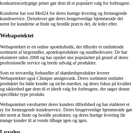
konkurrencedygtige priser gør dem til et populært valg for forbrugere.
Kunderne har rost Med24 for deres hurtige levering og fremragende
kundeservice. Derudover gør deres brugervenlige hjemmeside det
nemt for kunderne at finde og bestille præcis det, de leder efter.
Webapotektet
Webapotektet er en online apoteksbutik, der tilbyder et omfattende
sortiment af lægemidler, apoteksprodukter og sundhedsvarer. De har
eksisteret siden 2008 og har opnået stor popularitet på grund af deres
professionelle service og brede udvalg af produkter.
Som en troværdig forhandler af skønhedsprodukter leverer
Webapotektet også Clinique ansigtsvask. Deres sortiment omfatter
produkter fra både kendte og niche-mærker, og deres fokus på kvalitet
og sikkerhed gør dem til et ideelt valg for forbrugere, der søger denne
specifikke type produkt.
Webapotektet værdsætter deres kunders tilfredshed og har etableret et
ry for fremragende kundeservice. Deres brugervenlige hjemmeside gør
det nemt at finde og bestille produkter, og deres hurtige levering får
mange kunder til at vende tilbage igen og igen.
Luxplus