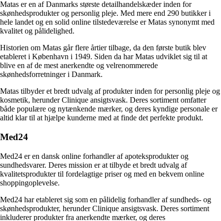
Matas er en af Danmarks største detailhandelskæder inden for
skønhedsprodukter og personlig pleje. Med mere end 290 butikker i
hele landet og en solid online tilstedeværelse er Matas synonymt med
kvalitet og pålidelighed.
Historien om Matas går flere årtier tilbage, da den første butik blev
etableret i København i 1949. Siden da har Matas udviklet sig til at
blive en af de mest anerkendte og velrenommerede
skønhedsforretninger i Danmark.
Matas tilbyder et bredt udvalg af produkter inden for personlig pleje og
kosmetik, herunder Clinique ansigtsvask. Deres sortiment omfatter
både populære og nytænkende mærker, og deres kyndige personale er
altid klar til at hjælpe kunderne med at finde det perfekte produkt.
Med24
Med24 er en dansk online forhandler af apoteksprodukter og
sundhedsvarer. Deres mission er at tilbyde et bredt udvalg af
kvalitetsprodukter til fordelagtige priser og med en bekvem online
shoppingoplevelse.
Med24 har etableret sig som en pålidelig forhandler af sundheds- og
skønhedsprodukter, herunder Clinique ansigtsvask. Deres sortiment
inkluderer produkter fra anerkendte mærker, og deres