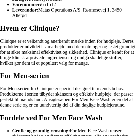
Varenummer:
651512
Leverandør:
Matas Operations A/S, Rørmosevej 1, 3450
Allerød
Hvem er Clinique?
Clinique er et velkendt og anerkendt mærke inden for hudpleje. Deres
produkter er udviklet i samarbejde med dermatologer og testet grundigt
for at sikre maksimal effektivitet og sikkerhed. Clinique er kendt for at
bruge klinisk afprøvede ingredienser og undgå skadelige stoffer,
hvilket gør dem til et populært valg for mange.
For Men-serien
For Men-serien fra Clinique er specielt designet til mænds behov.
Produkterne i serien tilbyder skånsom og effektiv hudpleje, der passer
perfekt til mænds hud. Ansigtssæben For Men Face Wash er en del af
denne serie og er en uundværlig del af din daglige hudplejerutine.
Fordele ved For Men Face Wash
Gentle og grundig rensning:
For Men Face Wash renser