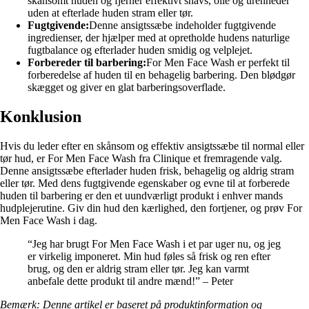
skånsomt huden og fjerner effektivt snavs, olie og urenheder
uden at efterlade huden stram eller tør.
Fugtgivende:
Denne ansigtssæbe indeholder fugtgivende
ingredienser, der hjælper med at opretholde hudens naturlige
fugtbalance og efterlader huden smidig og velplejet.
Forbereder til barbering:
For Men Face Wash er perfekt til
forberedelse af huden til en behagelig barbering. Den blødgør
skægget og giver en glat barberingsoverflade.
Konklusion
Hvis du leder efter en skånsom og effektiv ansigtssæbe til normal eller
tør hud, er For Men Face Wash fra Clinique et fremragende valg.
Denne ansigtssæbe efterlader huden frisk, behagelig og aldrig stram
eller tør. Med dens fugtgivende egenskaber og evne til at forberede
huden til barbering er den et uundværligt produkt i enhver mands
hudplejerutine. Giv din hud den kærlighed, den fortjener, og prøv For
Men Face Wash i dag.
“Jeg har brugt For Men Face Wash i et par uger nu, og jeg
er virkelig imponeret. Min hud føles så frisk og ren efter
brug, og den er aldrig stram eller tør. Jeg kan varmt
anbefale dette produkt til andre mænd!” – Peter
Bemærk: Denne artikel er baseret på produktinformation og