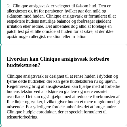
Ja, Clinique ansigtsvask er velegnet til følsom hud. Den er
allergitestet og fri for parabener, hvilket gør den mild og
skånsom mod huden. Clinique ansigtsvask er formuleret til at
respektere hudens naturlige balance og forårsager sjældent
irritation eller rødme. Det anbefales dog altid at foretage en
patch-test på et lille område af huden for at sikre, at der ikke
opstår nogen allergisk reaktion eller irritation.
Hvordan kan Clinique ansigtsvask forbedre
hudteksturen?
Clinique ansigtsvask er designet til at rense huden i dybden og
fjerne døde hudceller, der kan gøre hudteksturen ru og ujævn.
Regelmæssig brug af ansigtsvasken kan hjælpe med at forbedre
hudens tekstur ved at afsløre en glattere og mere ensartet
overflade. Det kan også hjælpe med at reducere forekomsten af ​​
fine linjer og rynker, hvilket giver huden et mere ungdommeligt
udseende. For yderligere fordele anbefales det at bruge andre
Clinique hudplejeprodukter, der er specielt formuleret til
teksturforbedring.