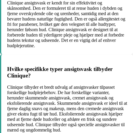
Clinique ansigtsvask er kendt for sin effektivitet og
skånsomhed. Den er formuleret til at rense huden i dybden og
fjerne overskydende olie og urenheder, samtidig med at den
bevarer hudens naturlige fugtighed. Den er også allergitestet og
fri for parabener, hvilket gør den velegnet til alle hudtyper,
herunder følsom hud. Clinique ansigtsvask er designet til at
forberede huden til yderligere pleje og hjælper med at forbedre
hudens tekstur og udseende. Det er en vigtig del af enhver
hudplejerutine.
Hvilke specifikke typer ansigtsvask tilbyder
Clinique?
Clinique tilbyder et bredt udvalg af ansigtsvasker tilpasset
forskellige hudplejebehov. De har forskellige varianter,
herunder skummende ansigtsvask, cremet ansigtsvask og
eksfolierende ansigtsvask. Skummende ansigtsvask er ideel til at
fjerne daglig snavs og makeup, mens den cremede ansigtsvask
giver ekstra fugt til tør hud. Eksfolierende ansigtsvask hjælper
med at fjerne døde hudceller og afsløre en frisk og sundere
udseende hud. Clinique tilbyder også specielle ansigtsvasker til
mænd og ungdommelig hud.