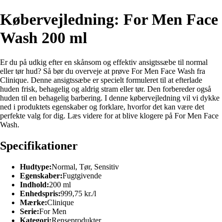
Købervejledning: For Men Face
Wash 200 ml
Er du på udkig efter en skånsom og effektiv ansigtssæbe til normal
eller tør hud? Så bør du overveje at prøve For Men Face Wash fra
Clinique. Denne ansigtssæbe er specielt formuleret til at efterlade
huden frisk, behagelig og aldrig stram eller tør. Den forbereder også
huden til en behagelig barbering. I denne købervejledning vil vi dykke
ned i produktets egenskaber og forklare, hvorfor det kan være det
perfekte valg for dig. Læs videre for at blive klogere på For Men Face
Wash.
Specifikationer
Hudtype:
Normal, Tør, Sensitiv
Egenskaber:
Fugtgivende
Indhold:
200 ml
Enhedspris:
999,75 kr./l
Mærke:
Clinique
Serie:
For Men
Kategori:
Renseprodukter