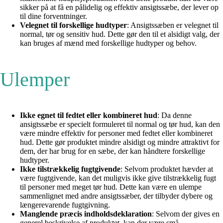
sikker på at få en pålidelig og effektiv ansigtssæbe, der lever op
til dine forventninger.
Velegnet til forskellige hudtyper
: Ansigtssæben er velegnet til
normal, tør og sensitiv hud. Dette gør den til et alsidigt valg, der
kan bruges af mænd med forskellige hudtyper og behov.
Ulemper
Ikke egnet til fedtet eller kombineret hud
: Da denne
ansigtssæbe er specielt formuleret til normal og tør hud, kan den
være mindre effektiv for personer med fedtet eller kombineret
hud. Dette gør produktet mindre alsidigt og mindre attraktivt for
dem, der har brug for en sæbe, der kan håndtere forskellige
hudtyper.
Ikke tilstrækkelig fugtgivende
: Selvom produktet hævder at
være fugtgivende, kan det muligvis ikke give tilstrækkelig fugt
til personer med meget tør hud. Dette kan være en ulempe
sammenlignet med andre ansigtssæber, der tilbyder dybere og
længerevarende fugtgivning.
Manglende præcis indholdsdeklaration
: Selvom der gives en
generel beskrivelse af produktet, kan der være små