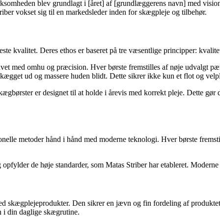
 Virksomheden blev grundlagt i [året] af [grundlæggerens navn] med visi
ber vokset sig til en markedsleder inden for skægpleje og tilbehør.
jeste kvalitet. Deres ethos er baseret på tre væsentlige principper: kval
avet med omhu og præcision. Hver børste fremstilles af nøje udvalgt pære
e skægget ud og massere huden blidt. Dette sikrer ikke kun et flot og vel
gbørster er designet til at holde i årevis med korrekt pleje. Dette gør d
onelle metoder hånd i hånd med moderne teknologi. Hver børste fremstil
opfylder de høje standarder, som Matas Striber har etableret. Moderne t
d skægplejeprodukter. Den sikrer en jævn og fin fordeling af produktet 
 i din daglige skægrutine.