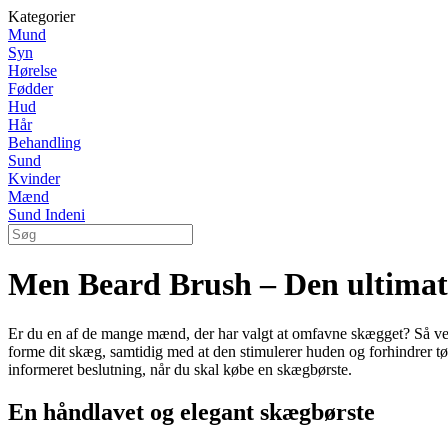
Kategorier
Mund
Syn
Hørelse
Fødder
Hud
Hår
Behandling
Sund
Kvinder
Mænd
Sund Indeni
Men Beard Brush – Den ultimati
Er du en af de mange mænd, der har valgt at omfavne skægget? Så ved d
forme dit skæg, samtidig med at den stimulerer huden og forhindrer t
informeret beslutning, når du skal købe en skægbørste.
En håndlavet og elegant skægbørste