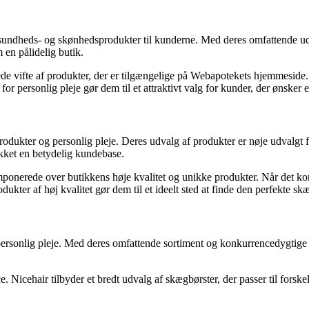
de sundheds- og skønhedsprodukter til kunderne. Med deres omfattende ud
en pålidelig butik.
ede vifte af produkter, der er tilgængelige på Webapotekets hjemmeside.
for personlig pleje gør dem til et attraktivt valg for kunder, der ønsker e
sprodukter og personlig pleje. Deres udvalg af produkter er nøje udval
kket en betydelig kundebase.
ponerede over butikkens høje kvalitet og unikke produkter. Når det kom
kter af høj kvalitet gør dem til et ideelt sted at finde den perfekte sk
sonlig pleje. Med deres omfattende sortiment og konkurrencedygtige pri
Nicehair tilbyder et bredt udvalg af skægbørster, der passer til forskell