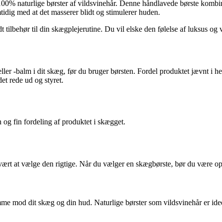
0% naturlige børster af vildsvinehår. Denne håndlavede børste kombinerer
amtidig med at det masserer blidt og stimulerer huden.
t tilbehør til din skægplejerutine. Du vil elske den følelse af luksus og
ler -balm i dit skæg, før du bruger børsten. Fordel produktet jævnt i h
et rede ud og styret.
n og fin fordeling af produktet i skægget.
vært at vælge den rigtige. Når du vælger en skægbørste, bør du være 
mme mod dit skæg og din hud. Naturlige børster som vildsvinehår er ideel