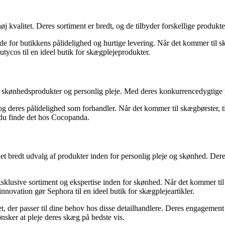
 kvalitet. Deres sortiment er bredt, og de tilbyder forskellige produkter
e for butikkens pålidelighed og hurtige levering. Når det kommer til sk
ycos til en ideel butik for skægplejeprodukter.
f skønhedsprodukter og personlig pleje. Med deres konkurrencedygtige p
 deres pålidelighed som forhandler. Når det kommer til skægbørster, t
n du finde det hos Cocopanda.
et bredt udvalg af produkter inden for personlig pleje og skønhed. Dere
lusive sortiment og ekspertise inden for skønhed. Når det kommer til sk
nnovation gør Sephora til en ideel butik for skægplejeartikler.
t, der passer til dine behov hos disse detailhandlere. Deres engagement 
ønsker at pleje deres skæg på bedste vis.