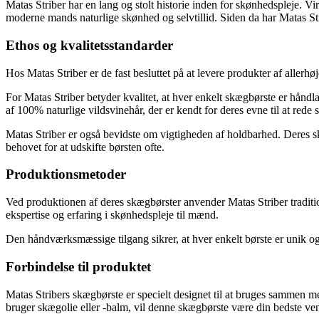
Matas Striber har en lang og stolt historie inden for skønhedspleje.
moderne mands naturlige skønhed og selvtillid. Siden da har Matas Stri
Ethos og kvalitetsstandarder
Hos Matas Striber er de fast besluttet på at levere produkter af allerhø
For Matas Striber betyder kvalitet, at hver enkelt skægbørste er håndl
af 100% naturlige vildsvinehår, der er kendt for deres evne til at red
Matas Striber er også bevidste om vigtigheden af holdbarhed. Deres skæ
behovet for at udskifte børsten ofte.
Produktionsmetoder
Ved produktionen af deres skægbørster anvender Matas Striber traditi
ekspertise og erfaring i skønhedspleje til mænd.
Den håndværksmæssige tilgang sikrer, at hver enkelt børste er unik og 
Forbindelse til produktet
Matas Stribers skægbørste er specielt designet til at bruges sammen me
bruger skægolie eller -balm, vil denne skægbørste være din bedste ven