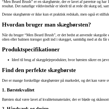
“Men Beard Brush” er en skægbørste, der er lavet af pæretræ og har 10
resultat. Det naturlige vildsvinehår er ideelt til at rede dit skæg ud, s
Denne skægbørste er ikke kun et praktisk redskab, men også et stilfuld
Hvordan bruger man skægbørsten?
Når du bruger “Men Beard Brush”, er det bedst at anvende skægolie el
olien eller balmen trænger godt ind i skægget, samtidig med at du får d
Produktspecifikationer
Ideel til brug af skægplejeprodukter, hvor børsten sikrer en jæv
Find den perfekte skægbørste
Der er mange forskellige skægbørster på markedet, og det kan være s
1. Børstekvalitet
Børsten skal være lavet af kvalitetsmaterialer, der er bløde og skånso
2. Håndværk og design