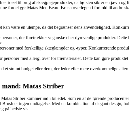
er ideel til brug af skægplejeprodukter, da børsten sikrer en jævn og fi
enne fordel gør Matas Men Beard Brush overlegen i forhold til andre skæg
ket kan være en ulempe, da det begrænser dens anvendelighed. Konkurre
or personer, der foretrækker veganske eller dyrevenlige produkter. Dette
e.
personer med forskellige skæglængder og -typer. Konkurrerende produkter 
r personer med allergi over for træmaterialer. Dette kan gøre produkte
ed et stramt budget eller dem, der leder efter mere overkommelige alte
e mand: Matas Striber
r, Matas Striber kommer ind i billedet. Som en af de førende producenter
 Brush er ingen undtagelse. Med en kombination af elegant design, hold
æg på bedste vis.