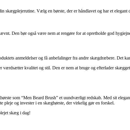
n skægplejerutine. Vælg en børste, der er håndlavet og har et elegant des
jævnt. Den bør også være nem at rengøre for at opretholde god hygiejn
duktets anmeldelser og få anbefalinger fra andre skægdræbere. Det kan 
rdsætter kvalitet og stil. Den er nem at bruge og efterlader skægget v
ægbørste som “Men Beard Brush” et uundværligt redskab. Med sit elegant
e pleje og invester i en skægbørste, der virkelig gør en forskel.
lejet skæg i dag!