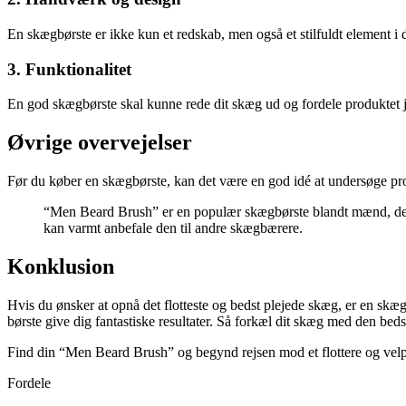
En skægbørste er ikke kun et redskab, men også et stilfuldt element i di
3. Funktionalitet
En god skægbørste skal kunne rede dit skæg ud og fordele produktet 
Øvrige overvejelser
Før du køber en skægbørste, kan det være en god idé at undersøge pro
“Men Beard Brush” er en populær skægbørste blandt mænd, der væ
kan varmt anbefale den til andre skægbærere.
Konklusion
Hvis du ønsker at opnå det flotteste og bedst plejede skæg, er en sk
børste give dig fantastiske resultater. Så forkæl dit skæg med den bedst
Find din “Men Beard Brush” og begynd rejsen mod et flottere og velp
Fordele