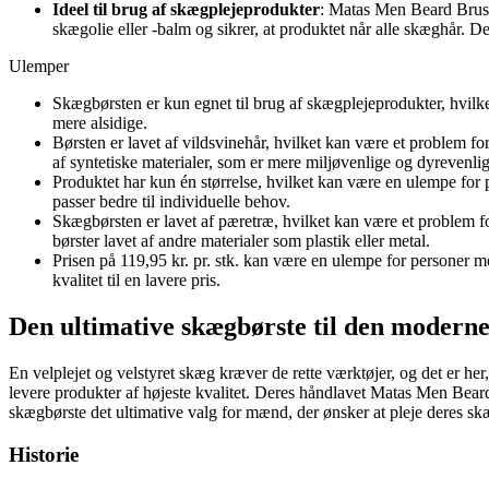
Ideel til brug af skægplejeprodukter
: Matas Men Beard Brush 
skægolie eller -balm og sikrer, at produktet når alle skæghår. D
Ulemper
Skægbørsten er kun egnet til brug af skægplejeprodukter, hvil
mere alsidige.
Børsten er lavet af vildsvinehår, hvilket kan være et problem f
af syntetiske materialer, som er mere miljøvenlige og dyrevenlig
Produktet har kun én størrelse, hvilket kan være en ulempe for 
passer bedre til individuelle behov.
Skægbørsten er lavet af pæretræ, hvilket kan være et problem fo
børster lavet af andre materialer som plastik eller metal.
Prisen på 119,95 kr. pr. stk. kan være en ulempe for personer m
kvalitet til en lavere pris.
Den ultimative skægbørste til den modern
En velplejet og velstyret skæg kræver de rette værktøjer, og det er he
levere produkter af højeste kvalitet. Deres håndlavet Matas Men Beard
skægbørste det ultimative valg for mænd, der ønsker at pleje deres sk
Historie