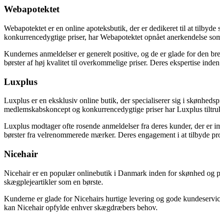
Webapotektet
Webapotektet er en online apoteksbutik, der er dedikeret til at tilby
konkurrencedygtige priser, har Webapotektet opnået anerkendelse som 
Kundernes anmeldelser er generelt positive, og de er glade for den br
børster af høj kvalitet til overkommelige priser. Deres ekspertise inden 
Luxplus
Luxplus er en eksklusiv online butik, der specialiserer sig i skønhed
medlemskabskoncept og konkurrencedygtige priser har Luxplus tiltru
Luxplus modtager ofte rosende anmeldelser fra deres kunder, der er im
børster fra velrenommerede mærker. Deres engagement i at tilbyde produ
Nicehair
Nicehair er en populær onlinebutik i Danmark inden for skønhed og per
skægplejeartikler som en børste.
Kunderne er glade for Nicehairs hurtige levering og gode kundeservice. 
kan Nicehair opfylde enhver skægdræbers behov.