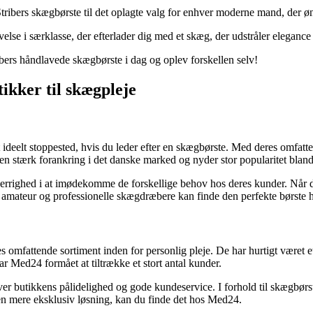
ribers skægbørste til det oplagte valg for enhver moderne mand, der øns
else i særklasse, der efterlader dig med et skæg, der udstråler elegance
ibers håndlavede skægbørste i dag og oplev forskellen selv!
tikker til skægpleje
deelt stoppested, hvis du leder efter en skægbørste. Med deres omfatte
 en stærk forankring i det danske marked og nyder stor popularitet bland
errighed i at imødekomme de forskellige behov hos deres kunder. Når d
de amateur og professionelle skægdræbere kan finde den perfekte børste 
 omfattende sortiment inden for personlig pleje. De har hurtigt været e
r Med24 formået at tiltrække et stort antal kunder.
 butikkens pålidelighed og gode kundeservice. I forhold til skægbørste
er en mere eksklusiv løsning, kan du finde det hos Med24.