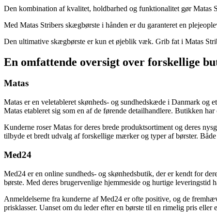
Den kombination af kvalitet, holdbarhed og funktionalitet gør Matas St
Med Matas Stribers skægbørste i hånden er du garanteret en plejeoplev
Den ultimative skægbørste er kun et øjeblik væk. Grib fat i Matas Str
En omfattende oversigt over forskellige bu
Matas
Matas er en veletableret skønheds- og sundhedskæde i Danmark og et i
Matas etableret sig som en af de førende detailhandlere. Butikken har
Kunderne roser Matas for deres brede produktsortiment og deres nysg
tilbyde et bredt udvalg af forskellige mærker og typer af børster. Bå
Med24
Med24 er en online sundheds- og skønhedsbutik, der er kendt for deres
børste. Med deres brugervenlige hjemmeside og hurtige leveringstid ha
Anmeldelserne fra kunderne af Med24 er ofte positive, og de fremhæver
prisklasser. Uanset om du leder efter en børste til en rimelig pris ell