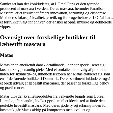
Samlet set kan det konkluderes, at LOréal Paris er den førende
producent af mascara i verden. Deres mascara, herunder Paradise
Mascara, er et resultat af årtiers innovation, forskning og ekspertise.
Med deres fokus på kvalitet, æstetik og forbrugerbehov er LOréal Paris
et fortrukket valg for enhver, der ønsker at opnå smukke og definerede
vipper.
Oversigt over forskellige butikker til
læbestift mascara
Matas
Matas er en anerkendt dansk detailhandel, der har specialiseret sig i
kosmetik og personlig pleje. Med et omfattende udvalg af produkter
inden for skønheds- og sundhedssektoren har Matas etableret sig som
en af de førende butikker i Danmark. Deres sortiment inkluderer også
et bredt udvalg af læbestift mascaraer, der passer til forskellige behov
og præferencer.
Matas tilbyder kvalitetsprodukter fra velkendte brands som Loreal,
Loreal og flere andre, hvilket gør dem til et ideelt sted at finde den
perfekte læbestift mascara. Med deres gode ry og erfaring inden for
kosmetik går Matas aldrig på kompromis med kvalitet og