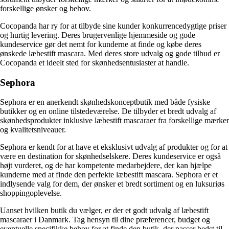
forskellige ønsker og behov.
Cocopanda har ry for at tilbyde sine kunder konkurrencedygtige priser
og hurtig levering. Deres brugervenlige hjemmeside og gode
kundeservice gør det nemt for kunderne at finde og købe deres
ønskede læbestift mascara. Med deres store udvalg og gode tilbud er
Cocopanda et ideelt sted for skønhedsentusiaster at handle.
Sephora
Sephora er en anerkendt skønhedskonceptbutik med både fysiske
butikker og en online tilstedeværelse. De tilbyder et bredt udvalg af
skønhedsprodukter inklusive læbestift mascaraer fra forskellige mærker
og kvalitetsniveauer.
Sephora er kendt for at have et eksklusivt udvalg af produkter og for at
være en destination for skønhedselskere. Deres kundeservice er også
højt vurderet, og de har kompetente medarbejdere, der kan hjælpe
kunderne med at finde den perfekte læbestift mascara. Sephora er et
indlysende valg for dem, der ønsker et bredt sortiment og en luksuriøs
shoppingoplevelse.
Uanset hvilken butik du vælger, er der et godt udvalg af læbestift
mascaraer i Danmark. Tag hensyn til dine præferencer, budget og
eventuelle specifikke behov for at finde den butik, der passer bedst til