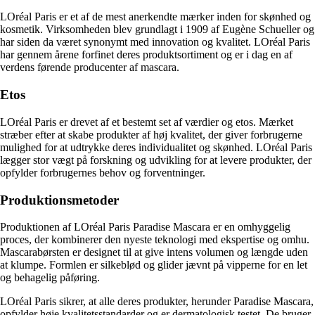
LOréal Paris er et af de mest anerkendte mærker inden for skønhed og
kosmetik. Virksomheden blev grundlagt i 1909 af Eugène Schueller og
har siden da været synonymt med innovation og kvalitet. LOréal Paris
har gennem årene forfinet deres produktsortiment og er i dag en af
verdens førende producenter af mascara.
Etos
LOréal Paris er drevet af et bestemt set af værdier og etos. Mærket
stræber efter at skabe produkter af høj kvalitet, der giver forbrugerne
mulighed for at udtrykke deres individualitet og skønhed. LOréal Paris
lægger stor vægt på forskning og udvikling for at levere produkter, der
opfylder forbrugernes behov og forventninger.
Produktionsmetoder
Produktionen af LOréal Paris Paradise Mascara er en omhyggelig
proces, der kombinerer den nyeste teknologi med ekspertise og omhu.
Mascarabørsten er designet til at give intens volumen og længde uden
at klumpe. Formlen er silkeblød og glider jævnt på vipperne for en let
og behagelig påføring.
LOréal Paris sikrer, at alle deres produkter, herunder Paradise Mascara,
opfylder høje kvalitetsstandarder og er dermatologisk testet. De bruger