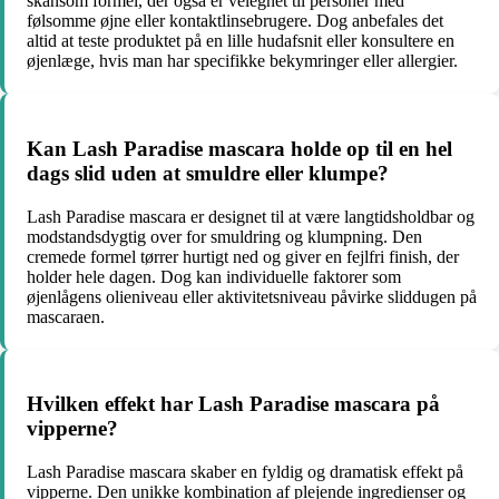
skånsom formel, der også er velegnet til personer med
følsomme øjne eller kontaktlinsebrugere. Dog anbefales det
altid at teste produktet på en lille hudafsnit eller konsultere en
øjenlæge, hvis man har specifikke bekymringer eller allergier.
Kan Lash Paradise mascara holde op til en hel
dags slid uden at smuldre eller klumpe?
Lash Paradise mascara er designet til at være langtidsholdbar og
modstandsdygtig over for smuldring og klumpning. Den
cremede formel tørrer hurtigt ned og giver en fejlfri finish, der
holder hele dagen. Dog kan individuelle faktorer som
øjenlågens olieniveau eller aktivitetsniveau påvirke sliddugen på
mascaraen.
Hvilken effekt har Lash Paradise mascara på
vipperne?
Lash Paradise mascara skaber en fyldig og dramatisk effekt på
vipperne. Den unikke kombination af plejende ingredienser og