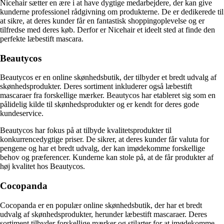
Nicehair sætter en ære i at have dygtige medarbejdere, der kan give
kunderne professionel rådgivning om produkterne. De er dedikerede til
at sikre, at deres kunder får en fantastisk shoppingoplevelse og er
tilfredse med deres køb. Derfor er Nicehair et ideelt sted at finde den
perfekte læbestift mascara.
Beautycos
Beautycos er en online skønhedsbutik, der tilbyder et bredt udvalg af
skønhedsprodukter. Deres sortiment inkluderer også læbestift
mascaraer fra forskellige mærker. Beautycos har etableret sig som en
pålidelig kilde til skønhedsprodukter og er kendt for deres gode
kundeservice.
Beautycos har fokus på at tilbyde kvalitetsprodukter til
konkurrencedygtige priser. De sikrer, at deres kunder får valuta for
pengene og har et bredt udvalg, der kan imødekomme forskellige
behov og præferencer. Kunderne kan stole på, at de får produkter af
høj kvalitet hos Beautycos.
Cocopanda
Cocopanda er en populær online skønhedsbutik, der har et bredt
udvalg af skønhedsprodukter, herunder læbestift mascaraer. Deres
sortiment tilbyder forskellige mærker og stilarter for at imødekomme