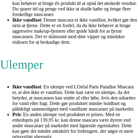
kun behøver at bruge én produkt til at opnå det ønskede resultat.
Du sparer tid og penge ved ikke at skulle købe og bruge flere
forskellige mascaraer.
Ikke vandfast
: Denne mascara er ikke vandfast, hvilket gør den
nem at fjerne. Dette er en fordel, da du ikke behøver at bruge
aggressive makeup-fjernere eller gnide hårdt for at fjerne
mascaraen. Det er skånsomt mod dine vipper og mindsker
risikoen for at beskadige dem.
Ulemper
Ikke vandfast
: En ulempe ved LOréal Paris Paradise Mascara
er, at den ikke er vandfast. Dette kan være en ulempe, da det
betyder, at mascaraen kan smitte af eller løbe, hvis den udsættes
for vand eller fugt. Dette gør produktet mindre holdbart og
pålideligt sammenlignet med vandfaste mascaraer på markedet.
Pris
: En anden ulempe ved produktet er prisen. Med en
enhedspris på 139,95 kr. kan denne mascara være dyrere end
andre mascaraer på markedet med lignende egenskaber. Dette
kan gøre det mindre attraktivt for forbrugere, der søger et mere
prisvenligt alternativ.