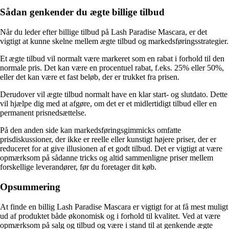
Sådan genkender du ægte billige tilbud
Når du leder efter billige tilbud på Lash Paradise Mascara, er det
vigtigt at kunne skelne mellem ægte tilbud og markedsføringsstrategier.
Et ægte tilbud vil normalt være markeret som en rabat i forhold til den
normale pris. Det kan være en procentuel rabat, f.eks. 25% eller 50%,
eller det kan være et fast beløb, der er trukket fra prisen.
Derudover vil ægte tilbud normalt have en klar start- og slutdato. Dette
vil hjælpe dig med at afgøre, om det er et midlertidigt tilbud eller en
permanent prisnedsættelse.
På den anden side kan markedsføringsgimmicks omfatte
prisdiskussioner, der ikke er reelle eller kunstigt højere priser, der er
reduceret for at give illusionen af et godt tilbud. Det er vigtigt at være
opmærksom på sådanne tricks og altid sammenligne priser mellem
forskellige leverandører, før du foretager dit køb.
Opsummering
At finde en billig Lash Paradise Mascara er vigtigt for at få mest muligt
ud af produktet både økonomisk og i forhold til kvalitet. Ved at være
opmærksom på salg og tilbud og være i stand til at genkende ægte