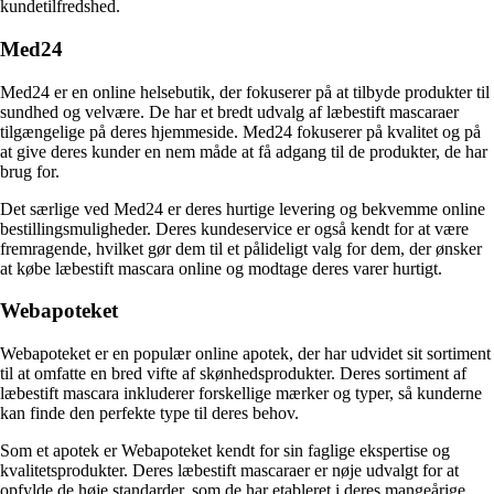
kundetilfredshed.
Med24
Med24 er en online helsebutik, der fokuserer på at tilbyde produkter til
sundhed og velvære. De har et bredt udvalg af læbestift mascaraer
tilgængelige på deres hjemmeside. Med24 fokuserer på kvalitet og på
at give deres kunder en nem måde at få adgang til de produkter, de har
brug for.
Det særlige ved Med24 er deres hurtige levering og bekvemme online
bestillingsmuligheder. Deres kundeservice er også kendt for at være
fremragende, hvilket gør dem til et pålideligt valg for dem, der ønsker
at købe læbestift mascara online og modtage deres varer hurtigt.
Webapoteket
Webapoteket er en populær online apotek, der har udvidet sit sortiment
til at omfatte en bred vifte af skønhedsprodukter. Deres sortiment af
læbestift mascara inkluderer forskellige mærker og typer, så kunderne
kan finde den perfekte type til deres behov.
Som et apotek er Webapoteket kendt for sin faglige ekspertise og
kvalitetsprodukter. Deres læbestift mascaraer er nøje udvalgt for at
opfylde de høje standarder, som de har etableret i deres mangeårige