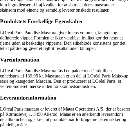
kun ingredienser af høj kvalitet for at sikre, at deres mascara er
skånsom mod øjnene og samtidig leverer ønskede resultater.
Produktets Forskellige Egenskaber
LOréal Paris Paradise Mascara giver intens volumen, længde og
definerede vipper. Formlen er ikke vandfast, hvilket gør det nemt at
fjerne uden at beskadige vipperne. Den silkebløde konsistens gør det
let at påføre og giver et fejlfrit resultat uden klumper.
Vareinformation
LOréal Paris Paradise Mascara fås i en pakke med 1 stk til en
enhedspris af 139,95 kr. Mascaraen er en del af LOréal Paris Make-up
serie og kategorien Mascara. Den er produceret af LOréal Paris, et
velrenommeret mærke inden for skønhedsindustrien.
Leverandørinformation
LOréal Paris mascara er leveret af Matas Operations A/S, der er baseret
på Rørmosevej 1, 3450 Allerød. Matas er en anerkendt leverandør i
detailbranchen og sikrer, at produktet når forbrugerne på en sikker og
pålidelig måde.