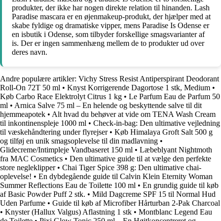
produkter, der ikke har nogen direkte relation til hinanden. Lash
Paradise mascara er en øjenmakeup-produkt, der hjælper med at
skabe fyldige og dramatiske vipper, mens Paradise Is Odense er
en isbutik i Odense, som tilbyder forskellige smagsvarianter af
is. Der er ingen sammenhæng mellem de to produkter ud over
deres navn.
Andre populære artikler:
Vichy Stress Resist Antiperspirant Deodorant
Roll-On 72T 50 ml
•
Knyst Korrigerende Dagortose 1 stk, Medium
•
Køb Carbo Race Elektrolyt Citrus 1 kg
•
Le Parfum Eau de Parfum 50
ml
•
Arnica Salve 75 ml – En helende og beskyttende salve til dit
hjemmeapotek
•
Alt hvad du behøver at vide om TENA Wash Cream
til inkontinenspleje 1000 ml
•
Check-in-bag: Den ultimative vejledning
til væskehåndtering under flyrejser
•
Køb Himalaya Groft Salt 500 g
og tilføj en unik smagsoplevelse til din madlavning
•
Glidecreme/Intimpleje Vandbaseret 150 ml
•
Læbeblyant Nightmoth
fra MAC Cosmetics
•
Den ultimative guide til at vælge den perfekte
store negleklipper
•
Chai Tiger Spice 398 g: Den ultimative chai-
oplevelse!
•
En dybdegående guide til Calvin Klein Eternity Woman
Summer Reflections Eau de Toilette 100 ml
•
En grundig guide til køb
af Basic Powder Puff 2 stk.
•
Mild Dagcreme SPF 15 til Normal Hud
Uden Parfume
•
Guide til køb af Microfiber Hårturban 2-Pak Charcoal
•
Knyster (Hallux Valgus) Aflastning 1 stk
•
Montblanc Legend Eau
de Toilette
•
Pixi Glow Tonic 250 ml – En Højtkoncentreret og