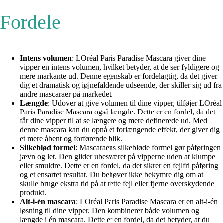
Fordele
Intens volumen
: LOréal Paris Paradise Mascara giver dine
vipper en intens volumen, hvilket betyder, at de ser fyldigere og
mere markante ud. Denne egenskab er fordelagtig, da det giver
dig et dramatisk og iøjnefaldende udseende, der skiller sig ud fra
andre mascaraer på markedet.
Længde
: Udover at give volumen til dine vipper, tilføjer LOréal
Paris Paradise Mascara også længde. Dette er en fordel, da det
får dine vipper til at se længere og mere definerede ud. Med
denne mascara kan du opnå et forlængende effekt, der giver dig
et mere åbent og forførende blik.
Silkeblød formel
: Mascaraens silkebløde formel gør påføringen
jævn og let. Den glider ubesværet på vipperne uden at klumpe
eller smuldre. Dette er en fordel, da det sikrer en fejlfri påføring
og et ensartet resultat. Du behøver ikke bekymre dig om at
skulle bruge ekstra tid på at rette fejl eller fjerne overskydende
produkt.
Alt-i-én mascara
: LOréal Paris Paradise Mascara er en alt-i-én
løsning til dine vipper. Den kombinerer både volumen og
længde i én mascara. Dette er en fordel, da det betyder, at du