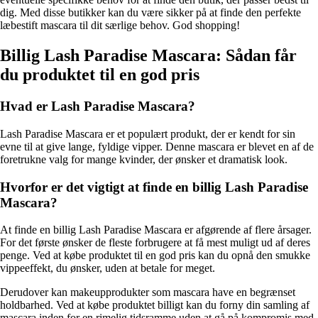
dig. Med disse butikker kan du være sikker på at finde den perfekte
læbestift mascara til dit særlige behov. God shopping!
Billig Lash Paradise Mascara: Sådan får
du produktet til en god pris
Hvad er Lash Paradise Mascara?
Lash Paradise Mascara er et populært produkt, der er kendt for sin
evne til at give lange, fyldige vipper. Denne mascara er blevet en af de
foretrukne valg for mange kvinder, der ønsker et dramatisk look.
Hvorfor er det vigtigt at finde en billig Lash Paradise
Mascara?
At finde en billig Lash Paradise Mascara er afgørende af flere årsager.
For det første ønsker de fleste forbrugere at få mest muligt ud af deres
penge. Ved at købe produktet til en god pris kan du opnå den smukke
vippeeffekt, du ønsker, uden at betale for meget.
Derudover kan makeupprodukter som mascara have en begrænset
holdbarhed. Ved at købe produktet billigt kan du forny din samling af
mascara inden for en rimelig tidsramme uden at gå på kompromis med