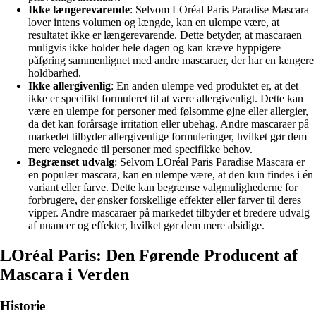
Ikke længerevarende
: Selvom LOréal Paris Paradise Mascara
lover intens volumen og længde, kan en ulempe være, at
resultatet ikke er længerevarende. Dette betyder, at mascaraen
muligvis ikke holder hele dagen og kan kræve hyppigere
påføring sammenlignet med andre mascaraer, der har en længere
holdbarhed.
Ikke allergivenlig
: En anden ulempe ved produktet er, at det
ikke er specifikt formuleret til at være allergivenligt. Dette kan
være en ulempe for personer med følsomme øjne eller allergier,
da det kan forårsage irritation eller ubehag. Andre mascaraer på
markedet tilbyder allergivenlige formuleringer, hvilket gør dem
mere velegnede til personer med specifikke behov.
Begrænset udvalg
: Selvom LOréal Paris Paradise Mascara er
en populær mascara, kan en ulempe være, at den kun findes i én
variant eller farve. Dette kan begrænse valgmulighederne for
forbrugere, der ønsker forskellige effekter eller farver til deres
vipper. Andre mascaraer på markedet tilbyder et bredere udvalg
af nuancer og effekter, hvilket gør dem mere alsidige.
LOréal Paris: Den Førende Producent af
Mascara i Verden
Historie