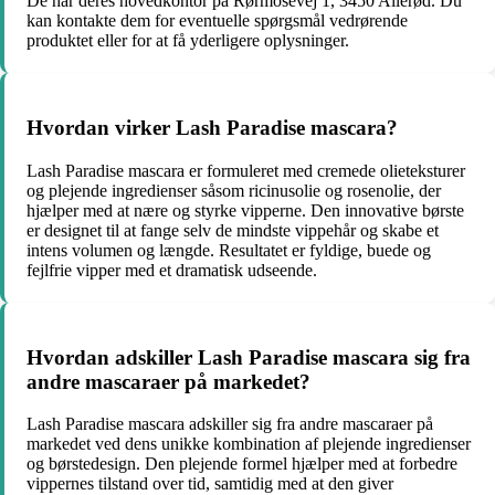
De har deres hovedkontor på Rørmosevej 1, 3450 Allerød. Du
kan kontakte dem for eventuelle spørgsmål vedrørende
produktet eller for at få yderligere oplysninger.
Hvordan virker Lash Paradise mascara?
Lash Paradise mascara er formuleret med cremede olieteksturer
og plejende ingredienser såsom ricinusolie og rosenolie, der
hjælper med at nære og styrke vipperne. Den innovative børste
er designet til at fange selv de mindste vippehår og skabe et
intens volumen og længde. Resultatet er fyldige, buede og
fejlfrie vipper med et dramatisk udseende.
Hvordan adskiller Lash Paradise mascara sig fra
andre mascaraer på markedet?
Lash Paradise mascara adskiller sig fra andre mascaraer på
markedet ved dens unikke kombination af plejende ingredienser
og børstedesign. Den plejende formel hjælper med at forbedre
vippernes tilstand over tid, samtidig med at den giver