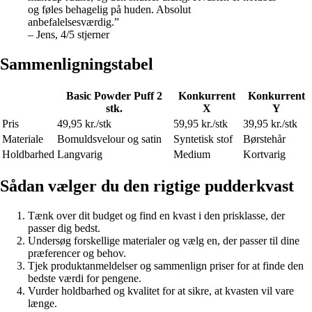
og føles behagelig på huden. Absolut
anbefalelsesværdig.”
– Jens, 4/5 stjerner
Sammenligningstabel
Basic Powder Puff 2
Konkurrent
Konkurrent
stk.
X
Y
Pris
49,95 kr./stk
59,95 kr./stk
39,95 kr./stk
Materiale
Bomuldsvelour og satin
Syntetisk stof
Børstehår
Holdbarhed
Langvarig
Medium
Kortvarig
Sådan vælger du den rigtige pudderkvast
Tænk over dit budget og find en kvast i den prisklasse, der
passer dig bedst.
Undersøg forskellige materialer og vælg en, der passer til dine
præferencer og behov.
Tjek produktanmeldelser og sammenlign priser for at finde den
bedste værdi for pengene.
Vurder holdbarhed og kvalitet for at sikre, at kvasten vil vare
længe.