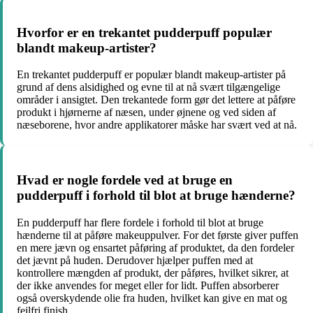
Hvorfor er en trekantet pudderpuff populær
blandt makeup-artister?
En trekantet pudderpuff er populær blandt makeup-artister på
grund af dens alsidighed og evne til at nå svært tilgængelige
områder i ansigtet. Den trekantede form gør det lettere at påføre
produkt i hjørnerne af næsen, under øjnene og ved siden af
næseborene, hvor andre applikatorer måske har svært ved at nå.
Hvad er nogle fordele ved at bruge en
pudderpuff i forhold til blot at bruge hænderne?
En pudderpuff har flere fordele i forhold til blot at bruge
hænderne til at påføre makeuppulver. For det første giver puffen
en mere jævn og ensartet påføring af produktet, da den fordeler
det jævnt på huden. Derudover hjælper puffen med at
kontrollere mængden af produkt, der påføres, hvilket sikrer, at
der ikke anvendes for meget eller for lidt. Puffen absorberer
også overskydende olie fra huden, hvilket kan give en mat og
fejlfri finish.