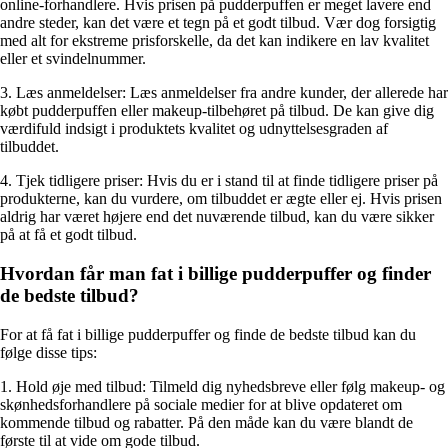
online-forhandlere. Hvis prisen på pudderpuffen er meget lavere end
andre steder, kan det være et tegn på et godt tilbud. Vær dog forsigtig
med alt for ekstreme prisforskelle, da det kan indikere en lav kvalitet
eller et svindelnummer.
3. Læs anmeldelser: Læs anmeldelser fra andre kunder, der allerede har
købt pudderpuffen eller makeup-tilbehøret på tilbud. De kan give dig
værdifuld indsigt i produktets kvalitet og udnyttelsesgraden af
tilbuddet.
4. Tjek tidligere priser: Hvis du er i stand til at finde tidligere priser på
produkterne, kan du vurdere, om tilbuddet er ægte eller ej. Hvis prisen
aldrig har været højere end det nuværende tilbud, kan du være sikker
på at få et godt tilbud.
Hvordan får man fat i billige pudderpuffer og finder
de bedste tilbud?
For at få fat i billige pudderpuffer og finde de bedste tilbud kan du
følge disse tips:
1. Hold øje med tilbud: Tilmeld dig nyhedsbreve eller følg makeup- og
skønhedsforhandlere på sociale medier for at blive opdateret om
kommende tilbud og rabatter. På den måde kan du være blandt de
første til at vide om gode tilbud.