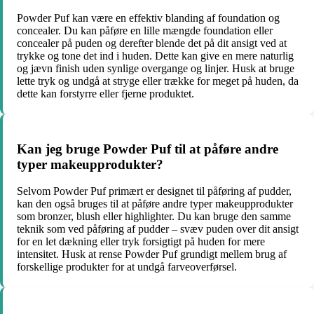
Powder Puf kan være en effektiv blanding af foundation og
concealer. Du kan påføre en lille mængde foundation eller
concealer på puden og derefter blende det på dit ansigt ved at
trykke og tone det ind i huden. Dette kan give en mere naturlig
og jævn finish uden synlige overgange og linjer. Husk at bruge
lette tryk og undgå at stryge eller trække for meget på huden, da
dette kan forstyrre eller fjerne produktet.
Kan jeg bruge Powder Puf til at påføre andre
typer makeupprodukter?
Selvom Powder Puf primært er designet til påføring af pudder,
kan den også bruges til at påføre andre typer makeupprodukter
som bronzer, blush eller highlighter. Du kan bruge den samme
teknik som ved påføring af pudder – svæv puden over dit ansigt
for en let dækning eller tryk forsigtigt på huden for mere
intensitet. Husk at rense Powder Puf grundigt mellem brug af
forskellige produkter for at undgå farveoverførsel.