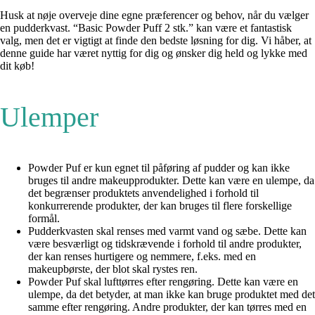
Husk at nøje overveje dine egne præferencer og behov, når du vælger
en pudderkvast. “Basic Powder Puff 2 stk.” kan være et fantastisk
valg, men det er vigtigt at finde den bedste løsning for dig. Vi håber, at
denne guide har været nyttig for dig og ønsker dig held og lykke med
dit køb!
Ulemper
Powder Puf er kun egnet til påføring af pudder og kan ikke
bruges til andre makeupprodukter. Dette kan være en ulempe, da
det begrænser produktets anvendelighed i forhold til
konkurrerende produkter, der kan bruges til flere forskellige
formål.
Pudderkvasten skal renses med varmt vand og sæbe. Dette kan
være besværligt og tidskrævende i forhold til andre produkter,
der kan renses hurtigere og nemmere, f.eks. med en
makeupbørste, der blot skal rystes ren.
Powder Puf skal lufttørres efter rengøring. Dette kan være en
ulempe, da det betyder, at man ikke kan bruge produktet med det
samme efter rengøring. Andre produkter, der kan tørres med en