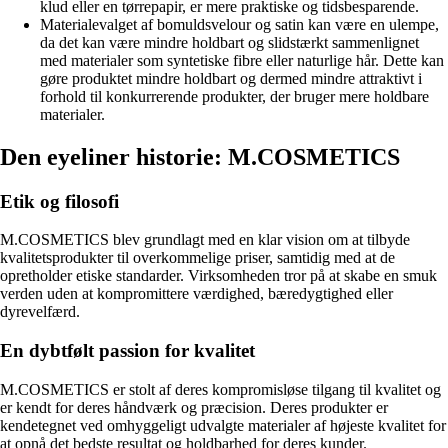
klud eller en tørrepapir, er mere praktiske og tidsbesparende.
Materialevalget af bomuldsvelour og satin kan være en ulempe,
da det kan være mindre holdbart og slidstærkt sammenlignet
med materialer som syntetiske fibre eller naturlige hår. Dette kan
gøre produktet mindre holdbart og dermed mindre attraktivt i
forhold til konkurrerende produkter, der bruger mere holdbare
materialer.
Den eyeliner historie: M.COSMETICS
Etik og filosofi
M.COSMETICS blev grundlagt med en klar vision om at tilbyde
kvalitetsprodukter til overkommelige priser, samtidig med at de
opretholder etiske standarder. Virksomheden tror på at skabe en smuk
verden uden at kompromittere værdighed, bæredygtighed eller
dyrevelfærd.
En dybtfølt passion for kvalitet
M.COSMETICS er stolt af deres kompromisløse tilgang til kvalitet og
er kendt for deres håndværk og præcision. Deres produkter er
kendetegnet ved omhyggeligt udvalgte materialer af højeste kvalitet for
at opnå det bedste resultat og holdbarhed for deres kunder.