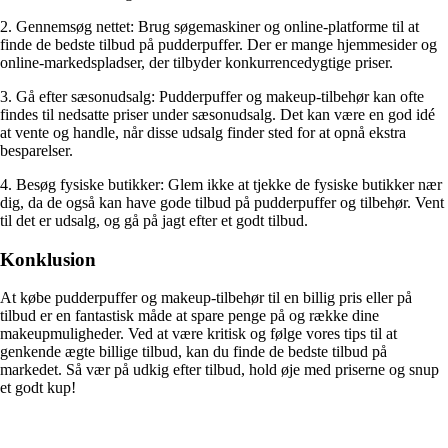
2. Gennemsøg nettet: Brug søgemaskiner og online-platforme til at
finde de bedste tilbud på pudderpuffer. Der er mange hjemmesider og
online-markedspladser, der tilbyder konkurrencedygtige priser.
3. Gå efter sæsonudsalg: Pudderpuffer og makeup-tilbehør kan ofte
findes til nedsatte priser under sæsonudsalg. Det kan være en god idé
at vente og handle, når disse udsalg finder sted for at opnå ekstra
besparelser.
4. Besøg fysiske butikker: Glem ikke at tjekke de fysiske butikker nær
dig, da de også kan have gode tilbud på pudderpuffer og tilbehør. Vent
til det er udsalg, og gå på jagt efter et godt tilbud.
Konklusion
At købe pudderpuffer og makeup-tilbehør til en billig pris eller på
tilbud er en fantastisk måde at spare penge på og række dine
makeupmuligheder. Ved at være kritisk og følge vores tips til at
genkende ægte billige tilbud, kan du finde de bedste tilbud på
markedet. Så vær på udkig efter tilbud, hold øje med priserne og snup
et godt kup!