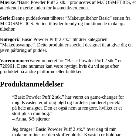
Mærke:
“Basic Powder Puff 2 stk.” produceres af M.COSMETICS, et
anerkendt mærke inden for kosmetikverdenen.
Serie:
Denne pudderkvast tilhører “Makeuptilbehør Basic” serien fra
M.COSMETICS. Serien tilbyder trendy og funktionelle makeup-
tilbehør.
Kategori:
“Basic Powder Puff 2 stk.” tilhører kategorien
“Makeupsvampe”. Dette produkt er specielt designet til at give dig en
jævn påføring af pudder.
Varenummer:
Varenummeret for “Basic Powder Puff 2 stk.” er
720961. Dette nummer kan være nyttigt, hvis du vil søge efter
produktet på andre platforme eller butikker.
Produktanmeldelser
“Basic Powder Puff 2 stk.” har været en game-changer for
mig. Kvasten er utrolig blød og fordeler pudderet perfekt
på hele ansigtet. Den er også nem at rengøre, hvilket er et
stort plus i min bog.”
– Anna, 5/5 stjerner
Jeg bruger “Basic Powder Puff 2 stk.” hver dag til min
makeup rutine, og den skuffer aldrig. Kvasten er holdbar