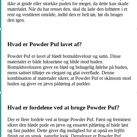
ikke at gnide eller strække puden for meget, da dette kan skade
materialet. Når du har renset den, skal du lade den lufttørre i et
rent og ventileret område, indtil den er helt tør, før du bruger
den igen.
Hvad er Powder Puf lavet af?
Powder Puf er lavet af blødt bomuldsvelour og satin. Disse
materialer er både luksuriøse og blide mod huden.
Bomuldsvelouren giver en blød og behagelig følelse på huden,
mens satinet tilføjer en elegant og glat overflade. Denne
kombination af materialer sikrer, at Powder Puf er skånsom mod
huden og giver en jævn påføring af pudder.
Hvad er fordelene ved at bruge Powder Puf?
Der er flere fordele ved at bruge Powder Puf. Først og fremmest
sikrer den bløde pude en jævn og ensartet påføring af både løst
og fast pudder. Dette giver dig mulighed for at opnå en fejlfri
finish og en smuk, naturlig look. Derudover er Powder Puf