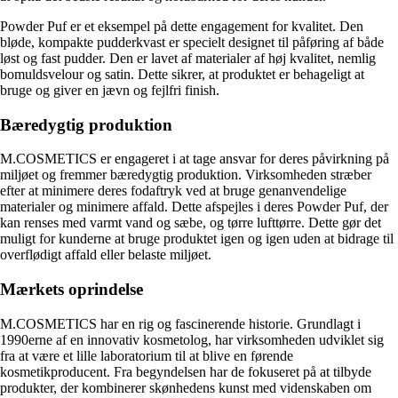
Powder Puf er et eksempel på dette engagement for kvalitet. Den
bløde, kompakte pudderkvast er specielt designet til påføring af både
løst og fast pudder. Den er lavet af materialer af høj kvalitet, nemlig
bomuldsvelour og satin. Dette sikrer, at produktet er behageligt at
bruge og giver en jævn og fejlfri finish.
Bæredygtig produktion
M.COSMETICS er engageret i at tage ansvar for deres påvirkning på
miljøet og fremmer bæredygtig produktion. Virksomheden stræber
efter at minimere deres fodaftryk ved at bruge genanvendelige
materialer og minimere affald. Dette afspejles i deres Powder Puf, der
kan renses med varmt vand og sæbe, og tørre lufttørre. Dette gør det
muligt for kunderne at bruge produktet igen og igen uden at bidrage til
overflødigt affald eller belaste miljøet.
Mærkets oprindelse
M.COSMETICS har en rig og fascinerende historie. Grundlagt i
1990erne af en innovativ kosmetolog, har virksomheden udviklet sig
fra at være et lille laboratorium til at blive en førende
kosmetikproducent. Fra begyndelsen har de fokuseret på at tilbyde
produkter, der kombinerer skønhedens kunst med videnskaben om