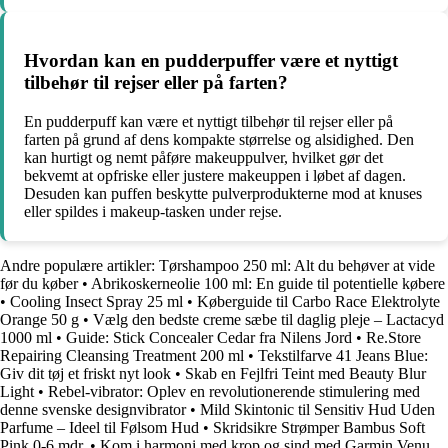
Hvordan kan en pudderpuffer være et nyttigt
tilbehør til rejser eller på farten?
En pudderpuff kan være et nyttigt tilbehør til rejser eller på
farten på grund af dens kompakte størrelse og alsidighed. Den
kan hurtigt og nemt påføre makeuppulver, hvilket gør det
bekvemt at opfriske eller justere makeuppen i løbet af dagen.
Desuden kan puffen beskytte pulverprodukterne mod at knuses
eller spildes i makeup-tasken under rejse.
Andre populære artikler:
Tørshampoo 250 ml: Alt du behøver at vide
før du køber
•
Abrikoskerneolie 100 ml: En guide til potentielle købere
•
Cooling Insect Spray 25 ml
•
Køberguide til Carbo Race Elektrolyte
Orange 50 g
•
Vælg den bedste creme sæbe til daglig pleje – Lactacyd
1000 ml
•
Guide: Stick Concealer Cedar fra Nilens Jord
•
Re.Store
Repairing Cleansing Treatment 200 ml
•
Tekstilfarve 41 Jeans Blue:
Giv dit tøj et friskt nyt look
•
Skab en Fejlfri Teint med Beauty Blur
Light
•
Rebel-vibrator: Oplev en revolutionerende stimulering med
denne svenske designvibrator
•
Mild Skintonic til Sensitiv Hud Uden
Parfume – Ideel til Følsom Hud
•
Skridsikre Strømper Bambus Soft
Pink 0-6 mdr.
•
Kom i harmoni med krop og sind med Garmin Venu