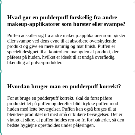
Hvad gør en pudderpuff forskellig fra andre
makeup-applikatorer som børster eller svampe?
Puffen adskiller sig fra andre makeup-applikatorer som børster
eller svampe ved dens evne til at absorbere overskydende
produkt og give en mere naturlig og mat finish. Puffen er
specielt designet til at kontrollere mængden af produkt, der
påføres på huden, hvilket er ideelt til at undgå overflødig
blænding af pulverprodukter.
Hvordan bruger man en pudderpuff korrekt?
For at bruge en pudderpuff korrekt, skal du først påføre
produktet let på puffen og derefter blidt trykke puffen mod
huden med lette bevægelser. Puffen kan også bruges til at
blendere produktet ud med små cirkulære bevægelser. Det er
vigtigt at sikre, at puffen holdes ren og fri for bakterier, så den
bedste hygiejne opretholdes under påføringen.