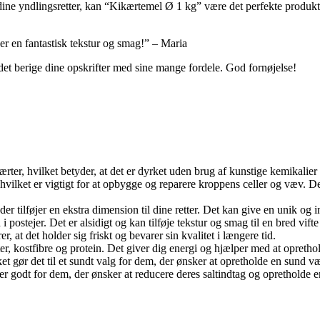
il dine yndlingsretter, kan “Kikærtemel Ø 1 kg” være det perfekte produkt 
ver en fantastisk tekstur og smag!” – Maria
et berige dine opskrifter med sine mange fordele. God fornøjelse!
ærter, hvilket betyder, at det er dyrket uden brug af kunstige kemikalier 
hvilket er vigtigt for at opbygge og reparere kroppens celler og væv. Det 
 tilføjer en ekstra dimension til dine retter. Det kan give en unik og i
postejer. Det er alsidigt og kan tilføje tekstur og smag til en bred vifte a
er, at det holder sig friskt og bevarer sin kvalitet i længere tid.
r, kostfibre og protein. Det giver dig energi og hjælper med at opretho
lket gør det til et sundt valg for dem, der ønsker at opretholde en sund v
t er godt for dem, der ønsker at reducere deres saltindtag og opretholde