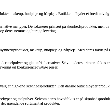
odukter, makeup, hudpleje og hårpleje. Butikken tilbyder et bredt udva
rnative meltyper. De fokuserer primært på skønhedsprodukter, men de har
og deres nemme og hurtige levering.
f skønhedsprodukter, makeup, hudpleje og hårpleje. Med deres fokus på
er melpulver og glutenfri alternativer. Selvom deres primære fokus er p
vering og konkurrencedygtige priser.
dvalg af high-end skønhedsprodukter. Den danske butik tilbyder produkt
e meltyper og melpulver. Selvom deres hovedfokus er på skønhedsprodukte
 det spændende sortiment af produkter.