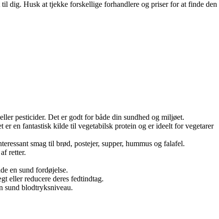
til dig. Husk at tjekke forskellige forhandlere og priser for at finde den
eller pesticider. Det er godt for både din sundhed og miljøet.
er en fantastisk kilde til vegetabilsk protein og er ideelt for vegetarer
nteressant smag til brød, postejer, supper, hummus og falafel.
f retter.
lde en sund fordøjelse.
ægt eller reducere deres fedtindtag.
 en sund blodtryksniveau.