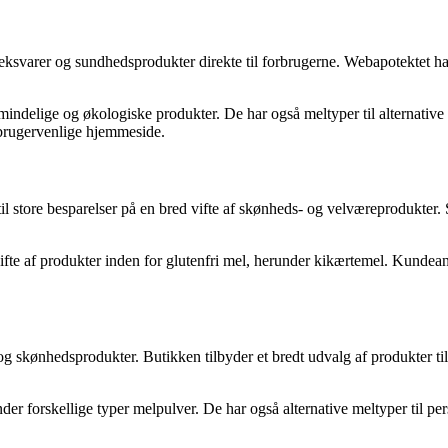
teksvarer og sundhedsprodukter direkte til forbrugerne. Webapotektet ha
indelige og økologiske produkter. De har også meltyper til alternative
 brugervenlige hjemmeside.
 store besparelser på en bred vifte af skønheds- og velværeprodukter.
fte af produkter inden for glutenfri mel, herunder kikærtemel. Kundea
g skønhedsprodukter. Butikken tilbyder et bredt udvalg af produkter til
under forskellige typer melpulver. De har også alternative meltyper ti