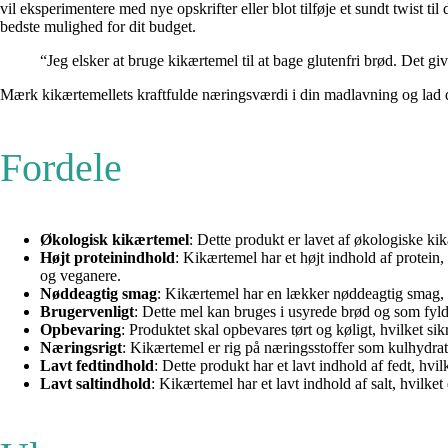
vil eksperimentere med nye opskrifter eller blot tilføje et sundt twist t
bedste mulighed for dit budget.
“Jeg elsker at bruge kikærtemel til at bage glutenfri brød. Det gi
Mærk kikærtemellets kraftfulde næringsværdi i din madlavning og lad d
Fordele
Økologisk kikærtemel
: Dette produkt er lavet af økologiske kik
Højt proteinindhold
: Kikærtemel har et højt indhold af protein, 
og veganere.
Nøddeagtig smag
: Kikærtemel har en lækker nøddeagtig smag, der
Brugervenligt
: Dette mel kan bruges i usyrede brød og som fyld i 
Opbevaring
: Produktet skal opbevares tørt og køligt, hvilket sikr
Næringsrigt
: Kikærtemel er rig på næringsstoffer som kulhydrate
Lavt fedtindhold
: Dette produkt har et lavt indhold af fedt, hvi
Lavt saltindhold
: Kikærtemel har et lavt indhold af salt, hvilke