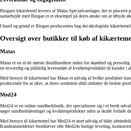
Biogans kikærtemel leveres af Matas Specialvarelager, der er placeret p
samarbejde med Biogan er et eksempel på deres ønske om at tilbyde øko
I bund og grund er Biogan producenten bag det økologiske kikærtemel, der
Oversigt over butikker til køb af kikærteme
Matas
Matas er en af de største detailhandlere inden for skønhed og personlig
en troværdig og pålidelig leverandør af kvalitetsprodukter til kunder i al
Med hensyn til kikærtemel har Matas et udvalg af hvilke produkter kan
producenter for at sikre, at deres sortiment altid omfatter de bedste p
Med24
Med24 er en online sundhedsbutik, der specialiserer sig i et bredt udva
søger sundhedsløsninger og kvalitetsprodukter uden at skulle forlade d
Med hensyn til kikærtemel har Med24 et stort udvalg af både almindelig
Kundeanmeldelser fremhæver ofte Med24s hurtige levering, konkurrence