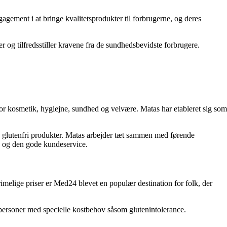
agement i at bringe kvalitetsprodukter til forbrugerne, og deres
er og tilfredsstiller kravene fra de sundhedsbevidste forbrugere.
for kosmetik, hygiejne, sundhed og velvære. Matas har etableret sig som
g glutenfri produkter. Matas arbejder tæt sammen med førende
lg og den gode kundeservice.
imelige priser er Med24 blevet en populær destination for folk, der
 personer med specielle kostbehov såsom glutenintolerance.