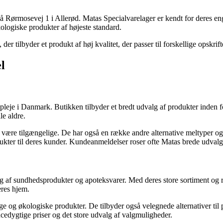
å Rørmosevej 1 i Allerød. Matas Specialvarelager er kendt for deres eng
logiske produkter af højeste standard.
 tilbyder et produkt af høj kvalitet, der passer til forskellige opskrift
l
 pleje i Danmark. Butikken tilbyder et bredt udvalg af produkter inden 
le aldre.
 være tilgængelige. De har også en række andre alternative meltyper o
rodukter til deres kunder. Kundeanmeldelser roser ofte Matas brede udva
lg af sundhedsprodukter og apoteksvarer. Med deres store sortiment og r
eres hjem.
e og økologiske produkter. De tilbyder også velegnede alternativer til
dygtige priser og det store udvalg af valgmuligheder.