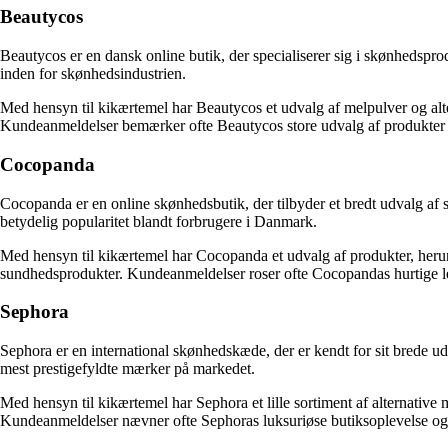
Beautycos
Beautycos er en dansk online butik, der specialiserer sig i skønhedspr
inden for skønhedsindustrien.
Med hensyn til kikærtemel har Beautycos et udvalg af melpulver og alte
Kundeanmeldelser bemærker ofte Beautycos store udvalg af produkter 
Cocopanda
Cocopanda er en online skønhedsbutik, der tilbyder et bredt udvalg a
betydelig popularitet blandt forbrugere i Danmark.
Med hensyn til kikærtemel har Cocopanda et udvalg af produkter, herund
sundhedsprodukter. Kundeanmeldelser roser ofte Cocopandas hurtige le
Sephora
Sephora er en international skønhedskæde, der er kendt for sit brede u
mest prestigefyldte mærker på markedet.
Med hensyn til kikærtemel har Sephora et lille sortiment af alternativ
Kundeanmeldelser nævner ofte Sephoras luksuriøse butiksoplevelse og