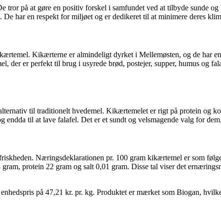
De tror på at gøre en positiv forskel i samfundet ved at tilbyde sunde 
et. De har en respekt for miljøet og er dedikeret til at minimere deres 
ikærtemel. Kikærterne er almindeligt dyrket i Mellemøsten, og de har e
l, der er perfekt til brug i usyrede brød, postejer, supper, humus og fa
lternativ til traditionelt hvedemel. Kikærtemelet er rigt på protein og k
og endda til at lave falafel. Det er et sundt og velsmagende valg for dem,
 friskheden. Næringsdeklarationen pr. 100 gram kikærtemel er som følger
 gram, protein 22 gram og salt 0,01 gram. Disse tal viser det ernærings
nhedspris på 47,21 kr. pr. kg. Produktet er mærket som Biogan, hvilket 