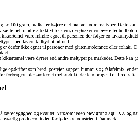
 g pr. 100 gram, hvilket er højere end mange andre meltyper. Dette kan
 kikærtemel mindre attraktivt for dem, der ønsker en lavere fedtindhold 
kikærtemel være mindre egnet til personer, der følger en lavkulhydratdi
eltyper med lavere kulhydratindhold.
 er derfor ikke egnet til personer med glutenintolerance eller cøliaki.
ktet.
 kikærtemel være dyrere end andre meltyper på markedet. Dette kan gøre 
llige opskrifter som brød, postejer, supper, hummus og falafelmix, er
for forbrugere, der ønsker et melprodukt, der kan bruges i en bred vifte a
mel
 bæredygtighed og kvalitet. Virksomheden blev grundlagt i XX og har si
ansvarlig producent inden for fødevareindustrien i Danmark.