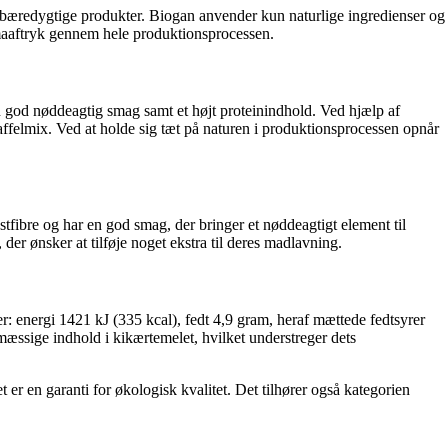
og bæredygtige produkter. Biogan anvender kun naturlige ingredienser og
klimaaftryk gennem hele produktionsprocessen.
n god nøddeagtig smag samt et højt proteinindhold. Ved hjælp af
laffelmix. Ved at holde sig tæt på naturen i produktionsprocessen opnår
ostfibre og har en god smag, der bringer et nøddeagtigt element til
 der ønsker at tilføje noget ekstra til deres madlavning.
: energi 1421 kJ (335 kcal), fedt 4,9 gram, heraf mættede fedtsyrer
mæssige indhold i kikærtemelet, hvilket understreger dets
er en garanti for økologisk kvalitet. Det tilhører også kategorien