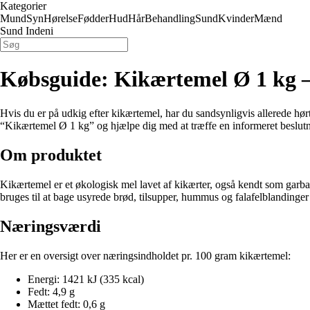
Kategorier
Mund
Syn
Hørelse
Fødder
Hud
Hår
Behandling
Sund
Kvinder
Mænd
Sund Indeni
Købsguide: Kikærtemel Ø 1 kg –
Hvis du er på udkig efter kikærtemel, har du sandsynligvis allerede h
“Kikærtemel Ø 1 kg” og hjælpe dig med at træffe en informeret beslutn
Om produktet
Kikærtemel er et økologisk mel lavet af kikærter, også kendt som gar
bruges til at bage usyrede brød, tilsupper, hummus og falafelblandinger 
Næringsværdi
Her er en oversigt over næringsindholdet pr. 100 gram kikærtemel:
Energi: 1421 kJ (335 kcal)
Fedt: 4,9 g
Mættet fedt: 0,6 g