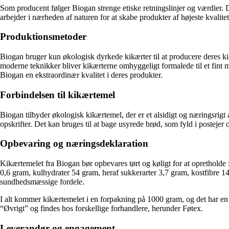
Som producent følger Biogan strenge etiske retningslinjer og værdier. 
arbejder i nærheden af naturen for at skabe produkter af højeste kvalit
Produktionsmetoder
Biogan bruger kun økologisk dyrkede kikærter til at producere deres k
moderne teknikker bliver kikærterne omhyggeligt formalede til et fint me
Biogan en ekstraordinær kvalitet i deres produkter.
Forbindelsen til kikærtemel
Biogan tilbyder økologisk kikærtemel, der er et alsidigt og næringsrigt a
opskrifter. Det kan bruges til at bage usyrede brød, som fyld i postejer 
Opbevaring og næringsdeklaration
Kikærtemelet fra Biogan bør opbevares tørt og køligt for at opretholde
0,6 gram, kulhydrater 54 gram, heraf sukkerarter 3,7 gram, kostfibre 14
sundhedsmæssige fordele.
I alt kommer kikærtemelet i en forpakning på 1000 gram, og det har en e
“Øvrigt” og findes hos forskellige forhandlere, herunder Føtex.
Leverandør og engagement