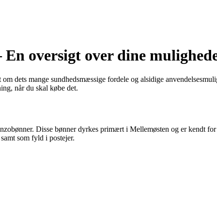
 En oversigt over dine mulighed
ørt om dets mange sundhedsmæssige fordele og alsidige anvendelsesmuli
ing, når du skal købe det.
banzobønner. Disse bønner dyrkes primært i Mellemøsten og er kendt fo
samt som fyld i postejer.