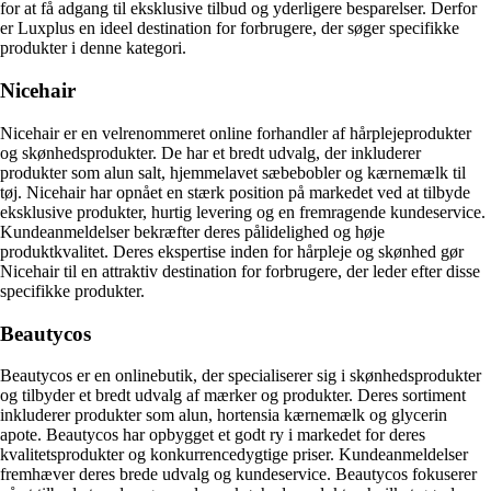
for at få adgang til eksklusive tilbud og yderligere besparelser. Derfor
er Luxplus en ideel destination for forbrugere, der søger specifikke
produkter i denne kategori.
Nicehair
Nicehair er en velrenommeret online forhandler af hårplejeprodukter
og skønhedsprodukter. De har et bredt udvalg, der inkluderer
produkter som alun salt, hjemmelavet sæbebobler og kærnemælk til
tøj. Nicehair har opnået en stærk position på markedet ved at tilbyde
eksklusive produkter, hurtig levering og en fremragende kundeservice.
Kundeanmeldelser bekræfter deres pålidelighed og høje
produktkvalitet. Deres ekspertise inden for hårpleje og skønhed gør
Nicehair til en attraktiv destination for forbrugere, der leder efter disse
specifikke produkter.
Beautycos
Beautycos er en onlinebutik, der specialiserer sig i skønhedsprodukter
og tilbyder et bredt udvalg af mærker og produkter. Deres sortiment
inkluderer produkter som alun, hortensia kærnemælk og glycerin
apote. Beautycos har opbygget et godt ry i markedet for deres
kvalitetsprodukter og konkurrencedygtige priser. Kundeanmeldelser
fremhæver deres brede udvalg og kundeservice. Beautycos fokuserer