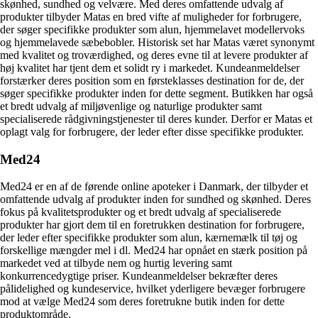
skønhed, sundhed og velvære. Med deres omfattende udvalg af
produkter tilbyder Matas en bred vifte af muligheder for forbrugere,
der søger specifikke produkter som alun, hjemmelavet modellervoks
og hjemmelavede sæbebobler. Historisk set har Matas været synonymt
med kvalitet og troværdighed, og deres evne til at levere produkter af
høj kvalitet har tjent dem et solidt ry i markedet. Kundeanmeldelser
forstærker deres position som en førsteklasses destination for de, der
søger specifikke produkter inden for dette segment. Butikken har også
et bredt udvalg af miljøvenlige og naturlige produkter samt
specialiserede rådgivningstjenester til deres kunder. Derfor er Matas et
oplagt valg for forbrugere, der leder efter disse specifikke produkter.
Med24
Med24 er en af de førende online apoteker i Danmark, der tilbyder et
omfattende udvalg af produkter inden for sundhed og skønhed. Deres
fokus på kvalitetsprodukter og et bredt udvalg af specialiserede
produkter har gjort dem til en foretrukken destination for forbrugere,
der leder efter specifikke produkter som alun, kærnemælk til tøj og
forskellige mængder mel i dl. Med24 har opnået en stærk position på
markedet ved at tilbyde nem og hurtig levering samt
konkurrencedygtige priser. Kundeanmeldelser bekræfter deres
pålidelighed og kundeservice, hvilket yderligere bevæger forbrugere
mod at vælge Med24 som deres foretrukne butik inden for dette
produktområde.