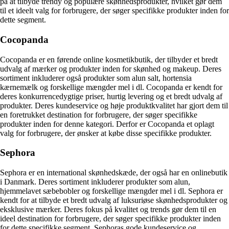
på at tilbyde trendy og populære skønhedsprodukter, hvilket gør dem
til et ideelt valg for forbrugere, der søger specifikke produkter inden for
dette segment.
Cocopanda
Cocopanda er en førende online kosmetikbutik, der tilbyder et bredt
udvalg af mærker og produkter inden for skønhed og makeup. Deres
sortiment inkluderer også produkter som alun salt, hortensia
kærnemælk og forskellige mængder mel i dl. Cocopanda er kendt for
deres konkurrencedygtige priser, hurtig levering og et bredt udvalg af
produkter. Deres kundeservice og høje produktkvalitet har gjort dem til
en foretrukket destination for forbrugere, der søger specifikke
produkter inden for denne kategori. Derfor er Cocopanda et oplagt
valg for forbrugere, der ønsker at købe disse specifikke produkter.
Sephora
Sephora er en international skønhedskæde, der også har en onlinebutik
i Danmark. Deres sortiment inkluderer produkter som alun,
hjemmelavet sæbebobler og forskellige mængder mel i dl. Sephora er
kendt for at tilbyde et bredt udvalg af luksuriøse skønhedsprodukter og
eksklusive mærker. Deres fokus på kvalitet og trends gør dem til en
ideel destination for forbrugere, der søger specifikke produkter inden
for dette specifikke segment. Sephoras gode kundeservice og