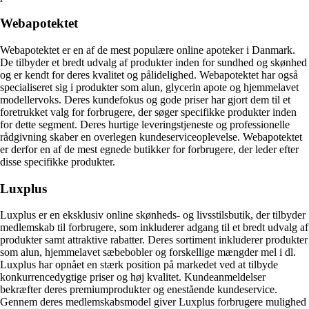
Webapotektet
Webapotektet er en af de mest populære online apoteker i Danmark.
De tilbyder et bredt udvalg af produkter inden for sundhed og skønhed
og er kendt for deres kvalitet og pålidelighed. Webapotektet har også
specialiseret sig i produkter som alun, glycerin apote og hjemmelavet
modellervoks. Deres kundefokus og gode priser har gjort dem til et
foretrukket valg for forbrugere, der søger specifikke produkter inden
for dette segment. Deres hurtige leveringstjeneste og professionelle
rådgivning skaber en overlegen kundeserviceoplevelse. Webapotektet
er derfor en af de mest egnede butikker for forbrugere, der leder efter
disse specifikke produkter.
Luxplus
Luxplus er en eksklusiv online skønheds- og livsstilsbutik, der tilbyder
medlemskab til forbrugere, som inkluderer adgang til et bredt udvalg af
produkter samt attraktive rabatter. Deres sortiment inkluderer produkter
som alun, hjemmelavet sæbebobler og forskellige mængder mel i dl.
Luxplus har opnået en stærk position på markedet ved at tilbyde
konkurrencedygtige priser og høj kvalitet. Kundeanmeldelser
bekræfter deres premiumprodukter og enestående kundeservice.
Gennem deres medlemskabsmodel giver Luxplus forbrugere mulighed