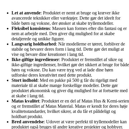
Let at anvende
: Produktet er nemt at bruge og kræver ikke
avancerede teknikker eller værktøjer. Dette gør det ideelt for
både børn og voksne, der ønsker at skabe tryllemodeller.
Fleksibel konsistens
: Massen kan formes efter din fantasi og er
nem at arbejde med. Den giver dig mulighed for at skabe
detaljerede og unikke figurer.
Langvarig holdbarhed
: Når modellerne er tørret, forbliver de
stabile og bevarer deres form i lang tid. Dette gør det muligt at
vise og bevare dine kreationer i lang tid.
Ikke-giftige ingredienser
: Produktet er fremstillet af sikre og
ikke-giftige ingredienser, hvilket gør det sikkert at bruge for både
børn og voksne. Du kan være tryg ved at lade dine børn
udforske deres kreativitet med dette produkt.
Stort indhold
: Med en pakke på 500 g får du rigeligt med
materiale til at skabe mange forskellige modeller. Dette gør
produktet økonomisk og giver dig mulighed for at fortsætte med
at skabe i lang tid.
Matas kvalitet
: Produktet er en del af Matas Hus & Kemi-serien
og er fremstillet af Matas Material. Matas er kendt for deres høje
kvalitetsstandarder, hvilket sikrer, at du får et pålideligt og
holdbart produkt.
Bred anvendelse
: Udover at være perfekt til tryllemodeller kan
produktet også bruges til andre kreative projekter og hobbyer.