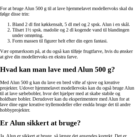
For at bruge Alun 500 g til at lave hjemmelavet modellervoks skal du
følge disse trin:
Bland 2 dl fint køkkensalt, 5 dl mel og 2 spsk. Alun i en skål.
Tilsæt 1½ spsk. madolie og 2 dl kogende vand til blandingen
under omrøring.
Form massen til figurer helt efter din egen fantasi.
Vær opmærksom på, at du også kan tilføje frugtfarve, hvis du ønsker
at give din modellervoks en ekstra farve.
Hvad kan man lave med Alun 500 g?
Med Alun 500 g kan du lave en bred vifte af sjove og kreative
projekter. Udover hjemmelavet modellervoks kan du også bruge Alun
til at lave sæbebobler, hvor det hjælper med at skabe stabile og
holdbare bobler. Derudover kan du eksperimentere med Alun for at
lave dine egne kreative tryllemodeller eller endda bruge det til andre
hobbyprojekter.
Er Alun sikkert at bruge?
Ja, Alun er sikkert at bruge, så længe det anvendes korrekt. Det er