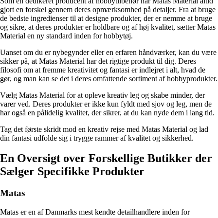
Som en dedikeret producent af hobbytilbehør har Matas Material altid
gjort en forskel gennem deres opmærksomhed på detaljer. Fra at bruge
de bedste ingredienser til at designe produkter, der er nemme at bruge
og sikre, at deres produkter er holdbare og af høj kvalitet, sætter Matas
Material en ny standard inden for hobbytøj.
Uanset om du er nybegynder eller en erfaren håndværker, kan du være
sikker på, at Matas Material har det rigtige produkt til dig. Deres
filosofi om at fremme kreativitet og fantasi er indlejret i alt, hvad de
gør, og man kan se det i deres omfattende sortiment af hobbyprodukter.
Vælg Matas Material for at opleve kreativ leg og skabe minder, der
varer ved. Deres produkter er ikke kun fyldt med sjov og leg, men de
har også en pålidelig kvalitet, der sikrer, at du kan nyde dem i lang tid.
Tag det første skridt mod en kreativ rejse med Matas Material og lad
din fantasi udfolde sig i trygge rammer af kvalitet og sikkerhed.
En Oversigt over Forskellige Butikker der
Sælger Specifikke Produkter
Matas
Matas er en af Danmarks mest kendte detailhandlere inden for