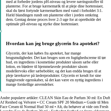
med at forbedre jordens pH-niveau og levere næringsstoffer til
planterne. For at bruge kærnemælk til at pleje dine hortensiaer,
skal du først fortynde kærnemælken med vand i forholdet 3:1.
Hæld blandingen rundt om planterne eller i jorden omkring
dem. Gentag denne proces hver 2-3 uge for at opretholde det
optimale pH-niveau og styrke dine hortensiaer.
Hvordan kan jeg bruge glycerin fra apoteket?
Glycerin, der kan købes fra apoteket, har mange
brugsmuligheder. Det kan bruges som en fugtighedscreme til tør
hud, en ingrediens i kosmetiske produkter såsom sæbe eller
lotion, en blødere til hjemmelavede produkter såsom
modellervoks eller sæbebobler, og det kan endda bruges til at
pleje lærekurve på læderprodukter. Glycerin er kendt for sine
fugtgivende egenskaber, så det kan være en nyttig ingrediens i
mange forskellige anvendelser.
Andre populære artikler:
CLEAN Skin Eau de Parfum 30 ml: En Duft
Af Renhed og Velvære
•
CC Cream SPF 20 Medium
•
Guide til Men
Face Cream til Normal Hud 50 ml
•
Alt, du behøver at vide om Fresh