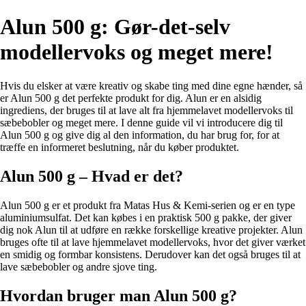
Alun 500 g: Gør-det-selv
modellervoks og meget mere!
Hvis du elsker at være kreativ og skabe ting med dine egne hænder, så
er Alun 500 g det perfekte produkt for dig. Alun er en alsidig
ingrediens, der bruges til at lave alt fra hjemmelavet modellervoks til
sæbebobler og meget mere. I denne guide vil vi introducere dig til
Alun 500 g og give dig al den information, du har brug for, for at
træffe en informeret beslutning, når du køber produktet.
Alun 500 g – Hvad er det?
Alun 500 g er et produkt fra Matas Hus & Kemi-serien og er en type
aluminiumsulfat. Det kan købes i en praktisk 500 g pakke, der giver
dig nok Alun til at udføre en række forskellige kreative projekter. Alun
bruges ofte til at lave hjemmelavet modellervoks, hvor det giver værket
en smidig og formbar konsistens. Derudover kan det også bruges til at
lave sæbebobler og andre sjove ting.
Hvordan bruger man Alun 500 g?