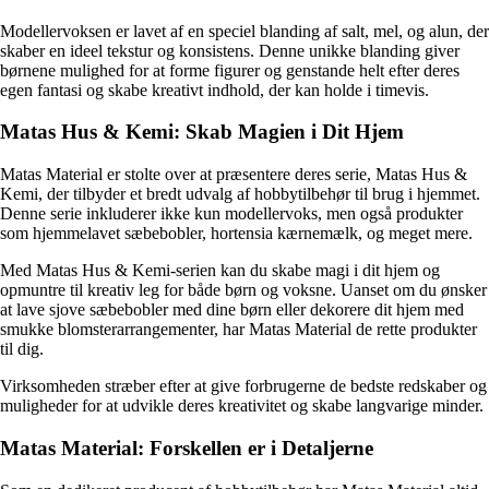
Modellervoksen er lavet af en speciel blanding af salt, mel, og alun, der
skaber en ideel tekstur og konsistens. Denne unikke blanding giver
børnene mulighed for at forme figurer og genstande helt efter deres
egen fantasi og skabe kreativt indhold, der kan holde i timevis.
Matas Hus & Kemi: Skab Magien i Dit Hjem
Matas Material er stolte over at præsentere deres serie, Matas Hus &
Kemi, der tilbyder et bredt udvalg af hobbytilbehør til brug i hjemmet.
Denne serie inkluderer ikke kun modellervoks, men også produkter
som hjemmelavet sæbebobler, hortensia kærnemælk, og meget mere.
Med Matas Hus & Kemi-serien kan du skabe magi i dit hjem og
opmuntre til kreativ leg for både børn og voksne. Uanset om du ønsker
at lave sjove sæbebobler med dine børn eller dekorere dit hjem med
smukke blomsterarrangementer, har Matas Material de rette produkter
til dig.
Virksomheden stræber efter at give forbrugerne de bedste redskaber og
muligheder for at udvikle deres kreativitet og skabe langvarige minder.
Matas Material: Forskellen er i Detaljerne