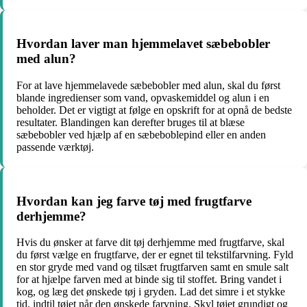
Hvordan laver man hjemmelavet sæbebobler
med alun?
For at lave hjemmelavede sæbebobler med alun, skal du først
blande ingredienser som vand, opvaskemiddel og alun i en
beholder. Det er vigtigt at følge en opskrift for at opnå de bedste
resultater. Blandingen kan derefter bruges til at blæse
sæbebobler ved hjælp af en sæbeboblepind eller en anden
passende værktøj.
Hvordan kan jeg farve tøj med frugtfarve
derhjemme?
Hvis du ønsker at farve dit tøj derhjemme med frugtfarve, skal
du først vælge en frugtfarve, der er egnet til tekstilfarvning. Fyld
en stor gryde med vand og tilsæt frugtfarven samt en smule salt
for at hjælpe farven med at binde sig til stoffet. Bring vandet i
kog, og læg det ønskede tøj i gryden. Lad det simre i et stykke
tid, indtil tøjet når den ønskede farvning. Skyl tøjet grundigt og