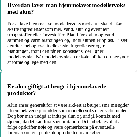
Hvordan laver man hjemmelavet modellervoks
med alun?
For at lave hjemmelavet modellervoks med alun skal du først
skaffe ingredienser som mel, vand, alun og eventuelt
smagsstoffer eller farvestoffer. Bland først alun og vand
sammen og varm blandingen op, indtil alunen er opløst. Tilsæt
derefter mel og eventuelle ekstra ingredienser og ælt
blandingen, indtil den får en konsistens, der ligner
modellervoks. Når modellervoksen er kølet af, kan du begynde
at forme og lege med den.
Er alun giftigt at bruge i hjemmelavede
produkter?
Alun anses generelt for at være sikkert at bruge i små mængder
i hjemmelavede produkter som modellervoks eller sæbebobler.
Dog bør man undgå at indtage alun og undgå kontakt med
øjnene, da det kan forårsage irritation. Det anbefales altid at
følge opskrifter nøje og være opmærksom på eventuelle
faremærkninger på de alunprodukter, man køber.