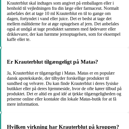
Krauterblut skal indtages som angivet på emballagen eller i
henhold til vejledningen fra din læge eller farmaceut. Normalt
anbefales det at tage 10 ml Krauterblut en til to gange om
dagen, fortyndet i vand eller juice. Det er bedst at tage det
mellem måltiderne for at øge optagelsen af jern. Det anbefales
også at undgå at tage produktet sammen med fødevarer eller
drikkevarer, der kan hæmme jernoptagelsen, som for eksempel
kaffe eller te.
Er Krauterblut tilgængeligt på Matas?
Ja, Krauterblut er tilgængeligt i Matas. Matas er en populær
dansk apotekskæde, der tilbyder forskellige produkter til
sundhed og velvære. Du kan finde Krauterblut i deres fysiske
butikker eller på deres hjemmeside, hvor de ofte kører tilbud på
produktet. Det er altid en god idé at tjekke tilgængeligheden og
priserne online eller kontakte din lokale Matas-butik for at få
mere information.
Hvilken virkning har Krauterblut på kroppen?