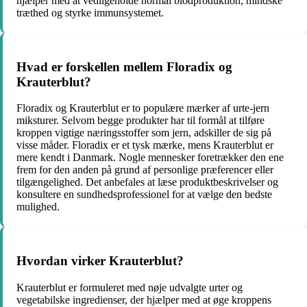
hjælper med at vedligeholde normal blodproduktion, mindske
træthed og styrke immunsystemet.
Hvad er forskellen mellem Floradix og
Krauterblut?
Floradix og Krauterblut er to populære mærker af urte-jern
miksturer. Selvom begge produkter har til formål at tilføre
kroppen vigtige næringsstoffer som jern, adskiller de sig på
visse måder. Floradix er et tysk mærke, mens Krauterblut er
mere kendt i Danmark. Nogle mennesker foretrækker den ene
frem for den anden på grund af personlige præferencer eller
tilgængelighed. Det anbefales at læse produktbeskrivelser og
konsultere en sundhedsprofessionel for at vælge den bedste
mulighed.
Hvordan virker Krauterblut?
Krauterblut er formuleret med nøje udvalgte urter og
vegetabilske ingredienser, der hjælper med at øge kroppens