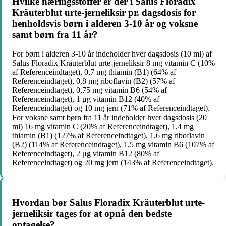
Hvilke næringsstoffer er der i Salus Floradix
Kräuterblut urte-jerneliksir pr. dagsdosis for
henholdsvis børn i alderen 3-10 år og voksne
samt børn fra 11 år?
For børn i alderen 3-10 år indeholder hver dagsdosis (10 ml) af
Salus Floradix Kräuterblut urte-jerneliksir 8 mg vitamin C (10%
af Referenceindtaget), 0,7 mg thiamin (B1) (64% af
Referenceindtaget), 0,8 mg riboflavin (B2) (57% af
Referenceindtaget), 0,75 mg vitamin B6 (54% af
Referenceindtaget), 1 μg vitamin B12 (40% af
Referenceindtaget) og 10 mg jern (71% af Referenceindtaget).
For voksne samt børn fra 11 år indeholder hver dagsdosis (20
ml) 16 mg vitamin C (20% af Referenceindtaget), 1,4 mg
thiamin (B1) (127% af Referenceindtaget), 1,6 mg riboflavin
(B2) (114% af Referenceindtaget), 1,5 mg vitamin B6 (107% af
Referenceindtaget), 2 μg vitamin B12 (80% af
Referenceindtaget) og 20 mg jern (143% af Referenceindtaget).
Hvordan bør Salus Floradix Kräuterblut urte-
jerneliksir tages for at opnå den bedste
optagelse?