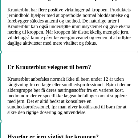
Krauterblut har flere positive virkninger på kroppen. Produktets
jernindhold hjælper med at opretholde normal bloddannelse og
forebygger således anæmi og træthed. De naturlige urter i
Krauterblut kan også understøtte immunsystemet og give ekstra
næring til kroppen. Når kroppen får tilstrækkelig mængde jern,
vil det også kunne påvirke energiniveauet og evnen til at udføre
daglige aktiviteter med mere vitalitet og fokus.
Er Krauterblut velegnet til børn?
Krauterblut anbefales normalt ikke til børn under 12 år uden
rådgivning fra en læge eller sundhedsprofessionel. Børn i denne
aldersgruppe bør få deres næringsstoffer fra en varieret kost,
medmindre der er specifikke lægeanbefalinger om at supplere
med jern. Det er altid bedst at konsultere en
sundhedsprofessionel, før man giver kosttilskud til børn for at
sikre den rigtige dosering og anvendelse.
Hvorfor er jern vigtigt for kroppen?