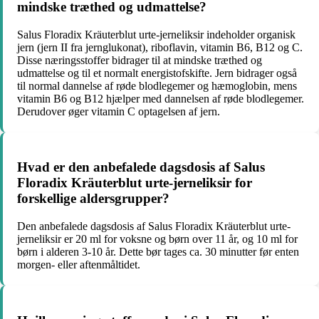
mindske træthed og udmattelse?
Salus Floradix Kräuterblut urte-jerneliksir indeholder organisk
jern (jern II fra jernglukonat), riboflavin, vitamin B6, B12 og C.
Disse næringsstoffer bidrager til at mindske træthed og
udmattelse og til et normalt energistofskifte. Jern bidrager også
til normal dannelse af røde blodlegemer og hæmoglobin, mens
vitamin B6 og B12 hjælper med dannelsen af røde blodlegemer.
Derudover øger vitamin C optagelsen af jern.
Hvad er den anbefalede dagsdosis af Salus
Floradix Kräuterblut urte-jerneliksir for
forskellige aldersgrupper?
Den anbefalede dagsdosis af Salus Floradix Kräuterblut urte-
jerneliksir er 20 ml for voksne og børn over 11 år, og 10 ml for
børn i alderen 3-10 år. Dette bør tages ca. 30 minutter før enten
morgen- eller aftenmåltidet.