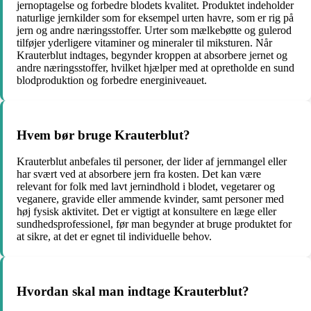
jernoptagelse og forbedre blodets kvalitet. Produktet indeholder
naturlige jernkilder som for eksempel urten havre, som er rig på
jern og andre næringsstoffer. Urter som mælkebøtte og gulerod
tilføjer yderligere vitaminer og mineraler til miksturen. Når
Krauterblut indtages, begynder kroppen at absorbere jernet og
andre næringsstoffer, hvilket hjælper med at opretholde en sund
blodproduktion og forbedre energiniveauet.
Hvem bør bruge Krauterblut?
Krauterblut anbefales til personer, der lider af jernmangel eller
har svært ved at absorbere jern fra kosten. Det kan være
relevant for folk med lavt jernindhold i blodet, vegetarer og
veganere, gravide eller ammende kvinder, samt personer med
høj fysisk aktivitet. Det er vigtigt at konsultere en læge eller
sundhedsprofessionel, før man begynder at bruge produktet for
at sikre, at det er egnet til individuelle behov.
Hvordan skal man indtage Krauterblut?