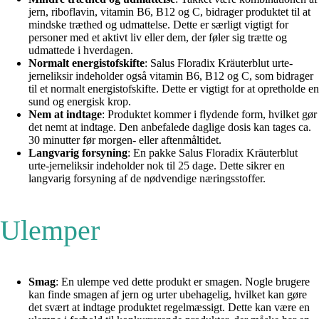
jern, riboflavin, vitamin B6, B12 og C, bidrager produktet til at
mindske træthed og udmattelse. Dette er særligt vigtigt for
personer med et aktivt liv eller dem, der føler sig trætte og
udmattede i hverdagen.
Normalt energistofskifte
: Salus Floradix Kräuterblut urte-
jerneliksir indeholder også vitamin B6, B12 og C, som bidrager
til et normalt energistofskifte. Dette er vigtigt for at opretholde en
sund og energisk krop.
Nem at indtage
: Produktet kommer i flydende form, hvilket gør
det nemt at indtage. Den anbefalede daglige dosis kan tages ca.
30 minutter før morgen- eller aftenmåltidet.
Langvarig forsyning
: En pakke Salus Floradix Kräuterblut
urte-jerneliksir indeholder nok til 25 dage. Dette sikrer en
langvarig forsyning af de nødvendige næringsstoffer.
Ulemper
Smag
: En ulempe ved dette produkt er smagen. Nogle brugere
kan finde smagen af jern og urter ubehagelig, hvilket kan gøre
det svært at indtage produktet regelmæssigt. Dette kan være en