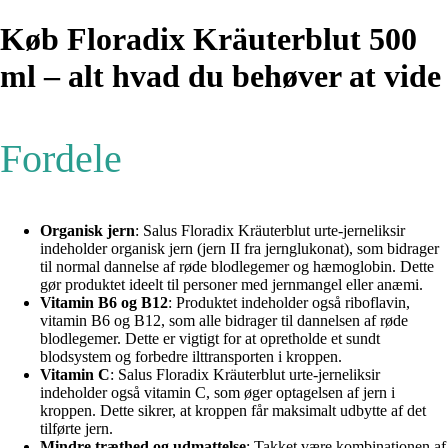
Køb Floradix Kräuterblut 500
ml – alt hvad du behøver at vide
Fordele
Organisk jern
: Salus Floradix Kräuterblut urte-jerneliksir
indeholder organisk jern (jern II fra jernglukonat), som bidrager
til normal dannelse af røde blodlegemer og hæmoglobin. Dette
gør produktet ideelt til personer med jernmangel eller anæmi.
Vitamin B6 og B12
: Produktet indeholder også riboflavin,
vitamin B6 og B12, som alle bidrager til dannelsen af røde
blodlegemer. Dette er vigtigt for at opretholde et sundt
blodsystem og forbedre ilttransporten i kroppen.
Vitamin C
: Salus Floradix Kräuterblut urte-jerneliksir
indeholder også vitamin C, som øger optagelsen af jern i
kroppen. Dette sikrer, at kroppen får maksimalt udbytte af det
tilførte jern.
Mindre træthed og udmattelse
: Takket være kombinationen af