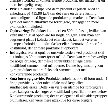
ulempe i forhold til konkurrerende produkter, der måske har en
mere behagelig smag.
Pris
: En anden ulempe ved dette produkt er prisen. Med en
enhedspris på 415,90 kr./l kan det være en dyrere løsning
sammenlignet med lignende produkter på markedet. Dette kan
gøre det mindre attraktivt for forbrugere, der søger en mere
økonomisk mulighed.
Opbevaring
: Produktet kommer i en 500 ml flaske, hvilket kan
være uhandigt at opbevare for nogle brugere. Hvis man har
begrænset plads i køleskabet eller skabet, kan det være en
ulempe i forhold til mindre flasker eller alternative former for
kosttilskud, der er mere praktiske at opbevare.
Indtagelse
: For at opnå de ønskede fordele ved produktet skal
det indtages 30 minutter før et måltid. Dette kan være besværligt
for nogle brugere, der måske foretrækker at tage deres
kosttilskud sammen med måltiderne. Denne begrænsning kan
gøre produktet mindre fleksibelt sammenlignet med
konkurrerende produkter.
Små børn og gravide
: Produktet anbefales ikke til børn under 1
år og gravide kvinder uden aftale med læge eller
sundhedsplejerske. Dette kan være en ulempe for forbrugere i
disse kategorier, der søger et kosttilskud specifikt til deres behov.
Konkurrerende produkter, der er velegnede til alle aldersgrupper
og livsfaser, kan være mere attraktive for disse brugere.