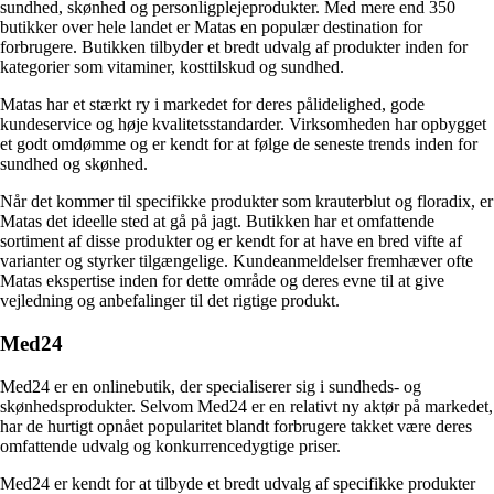
sundhed, skønhed og personligplejeprodukter. Med mere end 350
butikker over hele landet er Matas en populær destination for
forbrugere. Butikken tilbyder et bredt udvalg af produkter inden for
kategorier som vitaminer, kosttilskud og sundhed.
Matas har et stærkt ry i markedet for deres pålidelighed, gode
kundeservice og høje kvalitetsstandarder. Virksomheden har opbygget
et godt omdømme og er kendt for at følge de seneste trends inden for
sundhed og skønhed.
Når det kommer til specifikke produkter som krauterblut og floradix, er
Matas det ideelle sted at gå på jagt. Butikken har et omfattende
sortiment af disse produkter og er kendt for at have en bred vifte af
varianter og styrker tilgængelige. Kundeanmeldelser fremhæver ofte
Matas ekspertise inden for dette område og deres evne til at give
vejledning og anbefalinger til det rigtige produkt.
Med24
Med24 er en onlinebutik, der specialiserer sig i sundheds- og
skønhedsprodukter. Selvom Med24 er en relativt ny aktør på markedet,
har de hurtigt opnået popularitet blandt forbrugere takket være deres
omfattende udvalg og konkurrencedygtige priser.
Med24 er kendt for at tilbyde et bredt udvalg af specifikke produkter