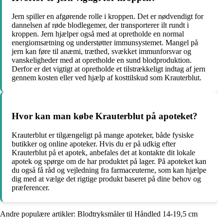
Jern spiller en afgørende rolle i kroppen. Det er nødvendigt for
dannelsen af røde blodlegemer, der transporterer ilt rundt i
kroppen. Jern hjælper også med at opretholde en normal
energiomsætning og understøtter immunsystemet. Mangel på
jern kan føre til anæmi, træthed, svækket immunforsvar og
vanskeligheder med at opretholde en sund blodproduktion.
Derfor er det vigtigt at opretholde et tilstrækkeligt indtag af jern
gennem kosten eller ved hjælp af kosttilskud som Krauterblut.
Hvor kan man købe Krauterblut på apoteket?
Krauterblut er tilgængeligt på mange apoteker, både fysiske
butikker og online apoteker. Hvis du er på udkig efter
Krauterblut på et apotek, anbefales det at kontakte dit lokale
apotek og spørge om de har produktet på lager. På apoteket kan
du også få råd og vejledning fra farmaceuterne, som kan hjælpe
dig med at vælge det rigtige produkt baseret på dine behov og
præferencer.
Andre populære artikler:
Blodtryksmåler til Håndled 14-19,5 cm