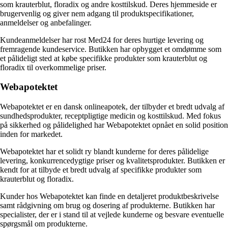
som krauterblut, floradix og andre kosttilskud. Deres hjemmeside er
brugervenlig og giver nem adgang til produktspecifikationer,
anmeldelser og anbefalinger.
Kundeanmeldelser har rost Med24 for deres hurtige levering og
fremragende kundeservice. Butikken har opbygget et omdømme som
et pålideligt sted at købe specifikke produkter som krauterblut og
floradix til overkommelige priser.
Webapotektet
Webapotektet er en dansk onlineapotek, der tilbyder et bredt udvalg af
sundhedsprodukter, receptpligtige medicin og kosttilskud. Med fokus
på sikkerhed og pålidelighed har Webapotektet opnået en solid position
inden for markedet.
Webapotektet har et solidt ry blandt kunderne for deres pålidelige
levering, konkurrencedygtige priser og kvalitetsprodukter. Butikken er
kendt for at tilbyde et bredt udvalg af specifikke produkter som
krauterblut og floradix.
Kunder hos Webapotektet kan finde en detaljeret produktbeskrivelse
samt rådgivning om brug og dosering af produkterne. Butikken har
specialister, der er i stand til at vejlede kunderne og besvare eventuelle
spørgsmål om produkterne.