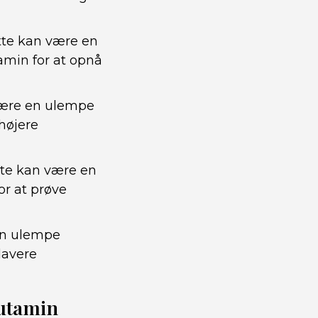
tte kan være en
tamin for at opnå
 være en ulempe
højere
tte kan være en
r at prøve
 en ulempe
lavere
lutamin