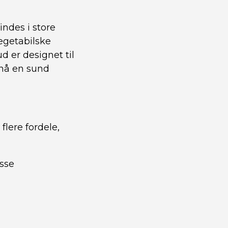
indes i store
egetabilske
d er designet til
pnå en sund
flere fordele,
sse