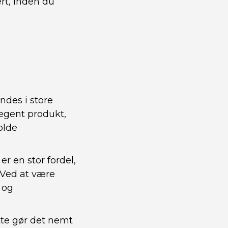
rt, inden du
ndes i store
legent produkt,
olde
r en stor fordel,
 Ved at være
 og
tte gør det nemt