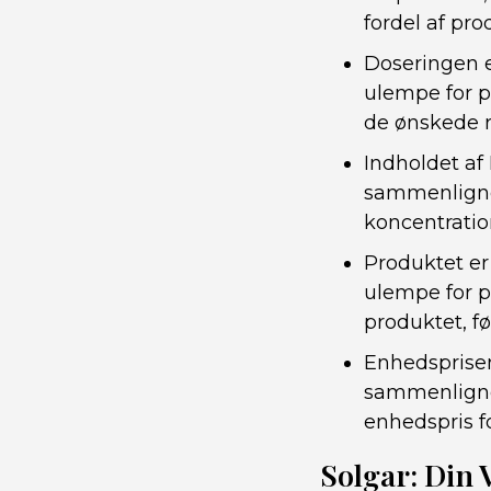
fordel af pro
Doseringen e
ulempe for p
de ønskede r
Indholdet af
sammenlignet
koncentration
Produktet er
ulempe for p
produktet, fø
Enhedsprisen
sammenlignet
enhedspris f
Solgar: Din 