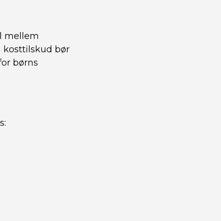
el mellem
 kosttilskud bør
for børns
s: