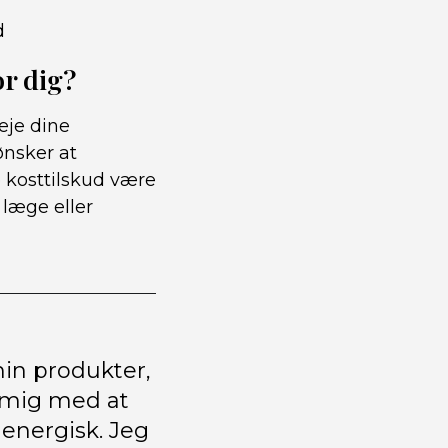
d
or dig?
eje dine
ønsker at
 kosttilskud være
 læge eller
min produkter,
t mig med at
energisk. Jeg