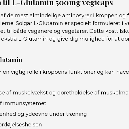
n til L-Glutamin 500mg vegicaps
af ​​de mest almindelige aminosyrer i kroppen og f
rne. Solgar L-Glutamin er specielt formuleret i v
et til både veganere og vegetarer. Dette kosttilsku
op ekstra L-Glutamin og give dig mulighed for at o
Glutamin
r en vigtig rolle i kroppens funktioner og kan have 
lse af muskelvækst og opretholdelse af muskelma
af immunsystemet
enhed og ydeevne under træning
ordøjelseshelsen