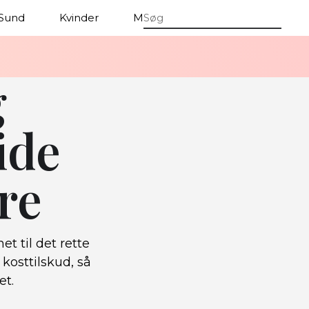
Sund
Kvinder
Mænd
g
ide
ere
 til det rette
kosttilskud, så
et.