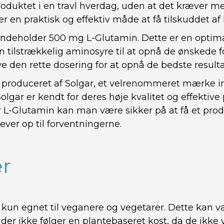
roduktet i en travl hverdag, uden at det kræver meg
r en praktisk og effektiv måde at få tilskuddet af
indeholder 500 mg L-Glutamin. Dette er en opti
n tilstrækkelig aminosyre til at opnå de ønskede f
ve den rette dosering for at opnå de bedste resulta
 produceret af Solgar, et velrenommeret mærke i
Solgar er kendt for deres høje kvalitet og effektive
 L-Glutamin kan man være sikker på at få et prod
 lever op til forventningerne.
r
 kun egnet til veganere og vegetarer. Dette kan
 der ikke følger en plantebaseret kost, da de ikke