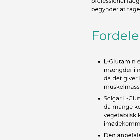
professionel rådg
begynder at tage 
Fordele
L-Glutamin e
mængder i mu
da det giver
muskelmasse
Solgar L-Glut
da mange kos
vegetabilsk 
imødekomme
Den anbefale