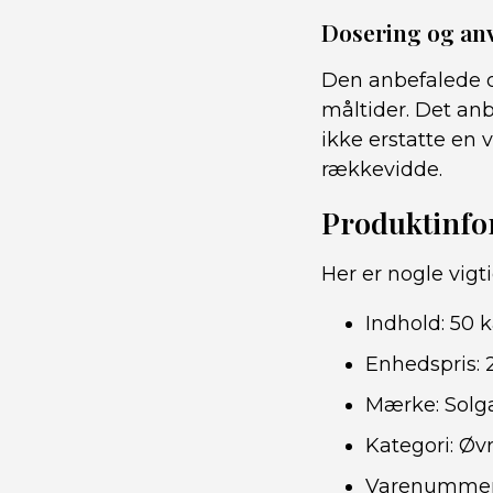
Dosering og an
Den anbefalede da
måltider. Det anb
ikke erstatte en 
rækkevidde.
Produktinfor
Her er nogle vig
Indhold: 50 
Enhedspris: 2,
Mærke: Solg
Kategori: Øvr
Varenummer