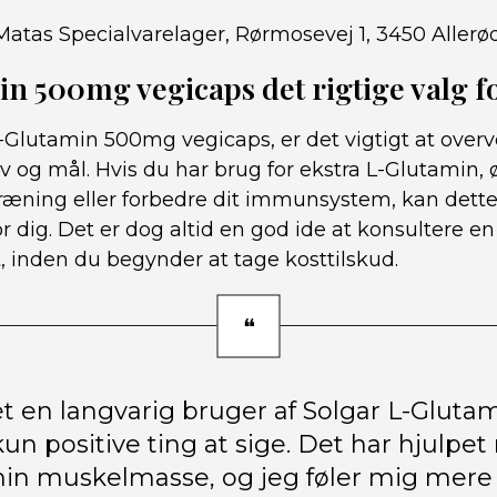
Matas Specialvarelager, Rørmosevej 1, 3450 Allerø
n 500mg vegicaps det rigtige valg f
-Glutamin 500mg vegicaps, er det vigtigt at overv
v og mål. Hvis du har brug for ekstra L-Glutamin, 
træning eller forbedre dit immunsystem, kan dette
or dig. Det er dog altid en god ide at konsultere en
 inden du begynder at tage kosttilskud.
t en langvarig bruger af Solgar L-Gluta
kun positive ting at sige. Det har hjulpe
in muskelmasse, og jeg føler mig mere 