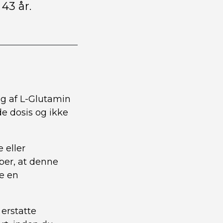
 43 år.
ag af L-Glutamin
de dosis og ikke
 eller
åber, at denne
fe en
 erstatte