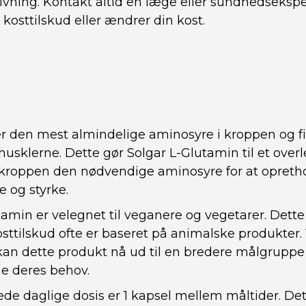
ivning. Kontakt altid en læge eller sundhedsekspe
kosttilskud eller ændrer din kost.
r den mest almindelige aminosyre i kroppen og fi
sklerne. Dette gør Solgar L-Glutamin til et over
 kroppen den nødvendige aminosyre for at opreth
 og styrke.
amin er velegnet til veganere og vegetarer. Dette e
ttilskud ofte er baseret på animalske produkter.
kan dette produkt nå ud til en bredere målgruppe
 deres behov.
de daglige dosis er 1 kapsel mellem måltider. De