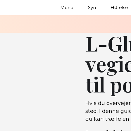
Mund
Syn
Hørelse
L-Gl
vegi
til p
Hvis du overveje
sted. I denne gui
du kan træffe en 