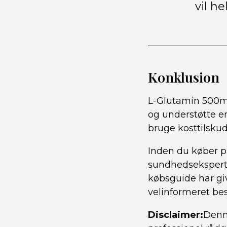
vil he
Konklusion
L-Glutamin 500mg
og understøtte en
bruge kosttilskud
Inden du køber pr
sundhedsekspert fo
købsguide har giv
velinformeret bes
Disclaimer:
Denne