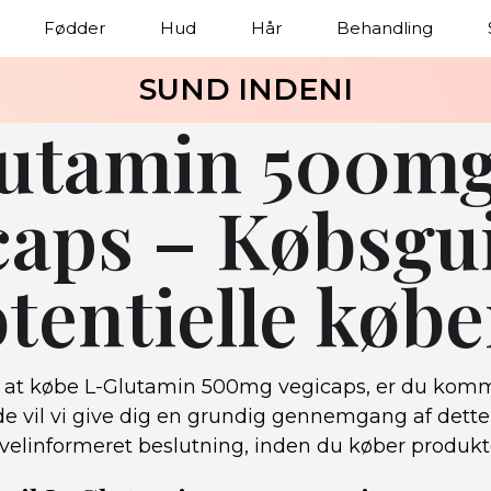
Fødder
Hud
Hår
Behandling
SUND INDENI
utamin 500m
caps – Købsgu
otentielle køb
r at købe L-Glutamin 500mg vegicaps, er du kommet
de vil vi give dig en grundig gennemgang af dette 
velinformeret beslutning, inden du køber produkt