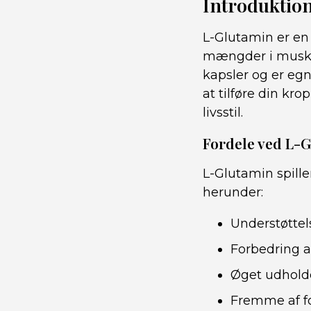
Introduktio
L-Glutamin er en 
mængder i muskle
kapsler og er egn
at tilføre din kr
livsstil.
Fordele ved L-
L-Glutamin spille
herunder:
Understøtte
Forbedring 
Øget udhold
Fremme af f