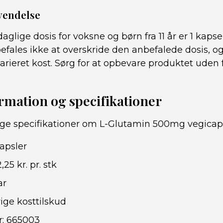
vendelse
glige dosis for voksne og børn fra 11 år er 1 kaps
efales ikke at overskride den anbefalede dosis, og
varieret kost. Sørg for at opbevare produktet uden 
mation og specifikationer
tige specifikationer om L-Glutamin 500mg vegicap
kapsler
25 kr. pr. stk
ar
ige kosttilskud
: 665003