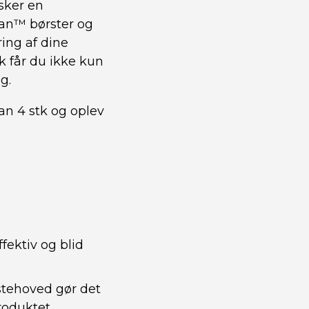
nsker en
ean™ børster og
ing af dine
 får du ikke kun
g.
n 4 stk og oplev
fektiv og blid
stehoved gør det
roduktet