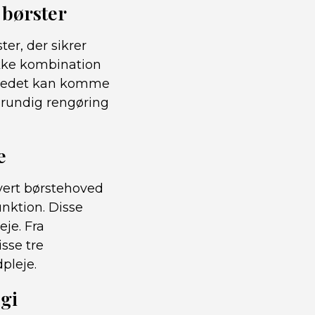
 børster
er, der sikrer
kke kombination
hovedet kan komme
 grundig rengøring
e
hvert børstehoved
unktion. Disse
je. Fra
isse tre
pleje.
gi