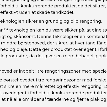
forhold til konkurrerende produkter, da det sikrer,
 effektivt uden at skade tandkødet.
eknologien sikrer en grundig og blid rengøring.
n™ teknologien kan du være sikker på, at dine t
igt og skånsomt. Denne teknologi er en kombinati
t mindre børstehoved, der sikrer, at hver tand får
 og pleje. Dette gør produktet overlegent i forh
e produkter, da det giver en mere behagelig opl
hoved er inddelt i tre rengøringszoner med speciel
e børstehovedet i tre rengøringszoner med forskel
t sikre en mere målrettet og effektiv rengøring. 
t overlegent i forhold til konkurrerende produkter,
 at nå alle områder af tænderne og fjerne plak o