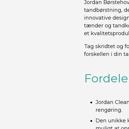
Jordan Børstehove
tandbørstning, d
innovative desig
tænder og tandkø
et kvalitetsproduk
Tag skridtet og 
forskellen i din t
Fordele
Jordan Clean
rengøring.
Den unikke k
muligt at op