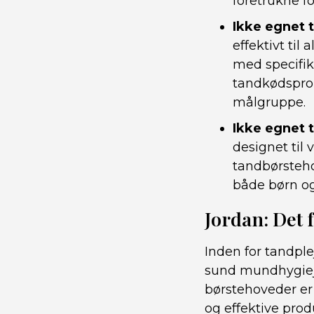
foretrukne f
Ikke egnet 
effektivt ti
med specifik
tandkødsprob
målgruppe.
Ikke egnet t
designet til
tandbørstehov
både børn og
Jordan: Det 
Inden for tandple
sund mundhygiejn
børstehoveder er
og effektive pro