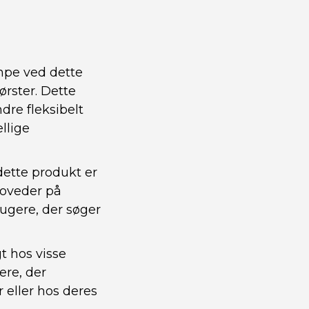
mpe ved dette
rster. Dette
re fleksibelt
llige
ette produkt er
hoveder på
rugere, der søger
t hos visse
ere, der
 eller hos deres