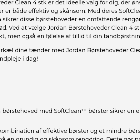
der Clean 4 stk er det ideelle valg for dig, der ø
er er både effektiv og skånsom. Med deres SoftCl
n sikrer disse børstehoveder en omfattende rengør
d. Ved at vælge Jordan Børstehoveder Clean 4 stk
t, men også en følelse af tillid til din tandbørstnin
forkæl dine tænder med Jordan Børstehoveder Clea
andpleje i dag!
 børstehoved med SoftClean™ børster sikrer en ef
ombination af effektive børster og et mindre bør
nå en grundig og skånsom rengøring. Dette gør p