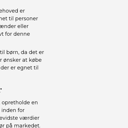
tehoved er
et til personer
ænder eller
vt for denne
il børn, da det er
er ønsker at købe
der er egnet til
r
at opretholde en
inden for
evidste værdier
tør på markedet.