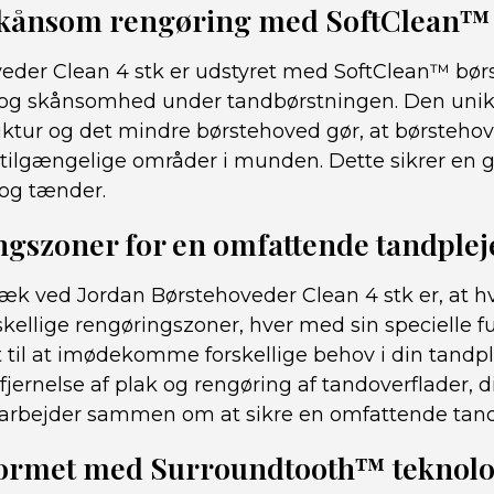
 skånsom rengøring med SoftClean™
eder Clean 4 stk er udstyret med SoftClean™ børst
t og skånsomhed under tandbørstningen. Den uni
ruktur og det mindre børstehoved gør, at børste
rt tilgængelige områder i munden. Dette sikrer en
og tænder.
ngszoner for en omfattende tandplej
ræk ved Jordan Børstehoveder Clean 4 stk er, at 
orskellige rengøringszoner, hver med sin specielle f
 til at imødekomme forskellige behov i din tandple
fjernelse af plak og rengøring af tandoverflader, d
arbejder sammen om at sikre en omfattende tand
ormet med Surroundtooth™ teknolo