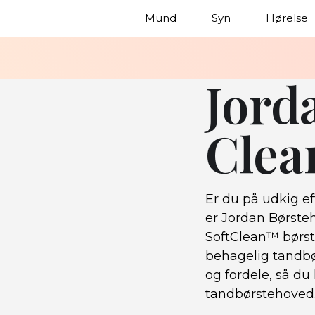
Mund
Syn
Hørelse
Jord
Clea
Er du på udkig ef
er Jordan Børsteh
SoftClean™ børste
behagelig tandbør
og fordele, så du
tandbørstehoved