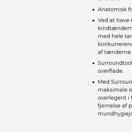
Anatomisk fo
Ved at have 
kindtændern
med hele tan
konkurrerend
af tænderne.
Surroundtoo
overflade.
Med Surround
maksimale ko
overlegent i 
fjernelse af 
mundhygiejn