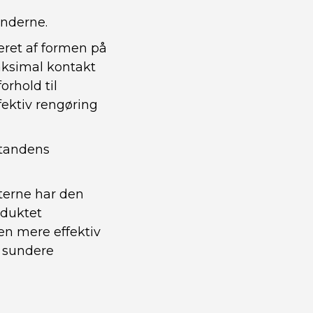
ænderne.
eret af formen på
aksimal kontakt
orhold til
fektiv rengøring
 tandens
terne har den
oduktet
 en mere effektiv
g sundere