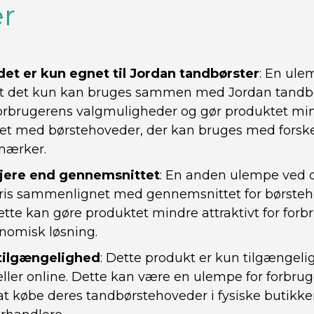
r
et er kun egnet til Jordan tandbørster
: En ule
at det kun kan bruges sammen med Jordan tandbø
rbrugerens valgmuligheder og gør produktet mind
t med børstehoveder, der kan bruges med forske
mærker.
øjere end gennemsnittet
: En anden ulempe ved d
pris sammenlignet med gennemsnittet for børste
tte kan gøre produktet mindre attraktivt for forb
nomisk løsning.
tilgængelighed
: Dette produkt er kun tilgængelig
eller online. Dette kan være en ulempe for forbrug
at købe deres tandbørstehoveder i fysiske butikker