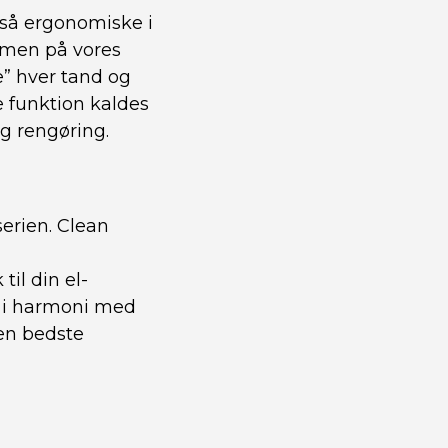
gså ergonomiske i
ormen på vores
” hver tand og
 funktion kaldes
g rengøring.
erien. Clean
il din el-
de i harmoni med
den bedste