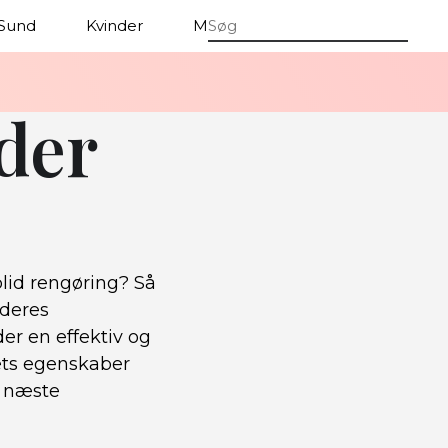
Sund
Kvinder
Mænd
der
blid rengøring? Så
 deres
er en effektiv og
tets egenskaber
t næste