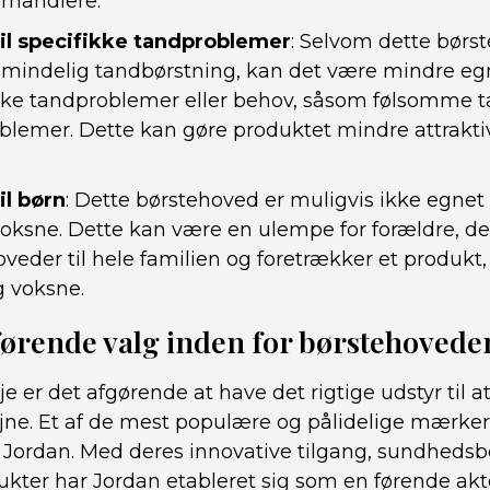
orhandlere.
til specifikke tandproblemer
: Selvom dette børs
l almindelig tandbørstning, kan det være mindre egn
ke tandproblemer eller behov, såsom følsomme t
lemer. Dette kan gøre produktet mindre attrakti
il børn
: Dette børstehoved er muligvis ikke egnet t
 voksne. Dette kan være en ulempe for forældre, d
eder til hele familien og foretrækker et produkt, 
 voksne.
førende valg inden for børstehovede
je er det afgørende at have det rigtige udstyr til 
e. Et af de mest populære og pålidelige mærker 
 Jordan. Med deres innovative tilgang, sundhedsb
dukter har Jordan etableret sig som en førende ak