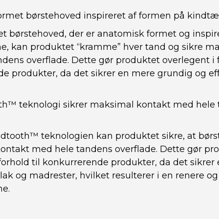
rmet børstehoved inspireret af formen på kindt
et børstehoved, der er anatomisk formet og inspir
e, kan produktet “kramme” hver tand og sikre m
dens overflade. Dette gør produktet overlegent i f
e produkter, da det sikrer en mere grundig og ef
th™ teknologi sikrer maksimal kontakt med hele
tooth™ teknologien kan produktet sikre, at børs
ntakt med hele tandens overflade. Dette gør pr
forhold til konkurrerende produkter, da det sikrer
plak og madrester, hvilket resulterer i en renere o
e.