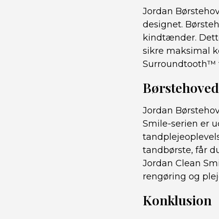
Jordan Børstehov
designet. Børste
kindtænder. Dett
sikre maksimal k
Surroundtooth™ t
Børstehovede
Jordan Børstehove
Smile-serien er u
tandplejeoplevels
tandbørste, får d
Jordan Clean Smi
rengøring og ple
Konklusion