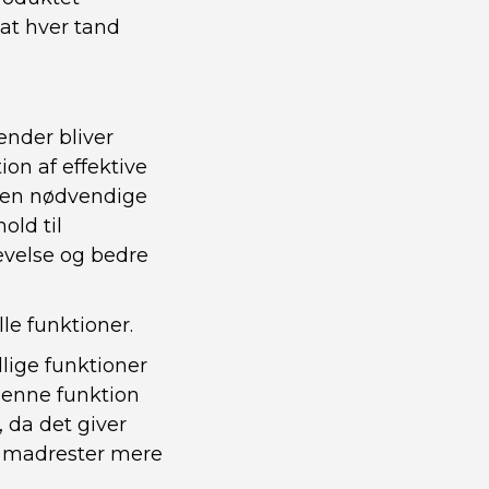
 at hver tand
ænder bliver
on af effektive
 den nødvendige
old til
evelse og bedre
le funktioner.
lige funktioner
Denne funktion
 da det giver
g madrester mere