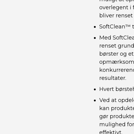
overlegent i 
bliver renset
SoftClean™ t
Med SoftClea
renset grund
børster og e
opmærksomhed
konkurrerend
resultater.
Hvert børste
Ved at opdel
kan produkte
gør produkte
mulighed for
effektivt.