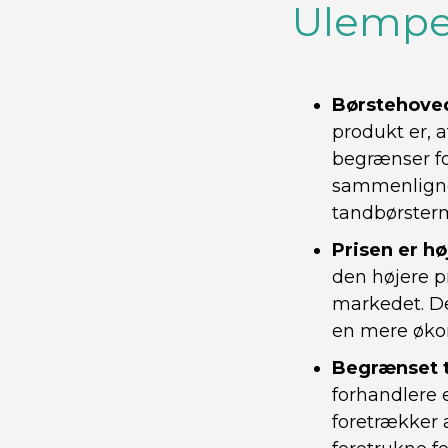
Ulempe
Børstehoved
produkt er, 
begrænser fo
sammenligne
tandbørster
Prisen er h
den højere 
markedet. De
en mere øko
Begrænset 
forhandlere 
foretrækker 