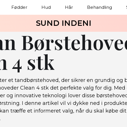
Fødder
Hud
Hår
Behandling
SUND INDENI
an Børstehove
n 4 stk
ter et tandbørstehoved, der sikrer en grundig og 
oveder Clean 4 stk det perfekte valg for dig. Med
r og innovative teknologi lover disse børstehoved
stning. I denne artikel vil vi dykke ned i produk
 kan træffe et informeret valg, når du skal købe di
.