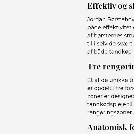
Effektiv og
Jordan Børstehov
både effektivite
af børsternes st
til i selv de svæ
af både tandkød 
Tre rengøri
Et af de unikke t
er opdelt i tre f
zoner er designet
tandkødspleje til 
rengøringszoner 
Anatomisk f