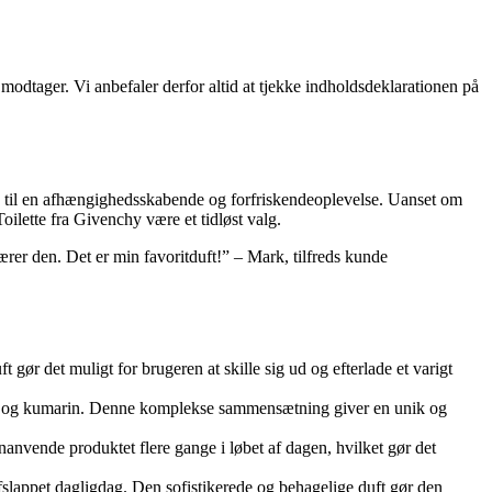
tager. Vi anbefaler derfor altid at tjekke indholdsdeklarationen på
en til en afhængighedsskabende og forfriskendeoplevelse. Uanset om
oilette fra Givenchy være et tidløst valg.
bærer den. Det er min favoritduft!” – Mark, tilfreds kunde
t gør det muligt for brugeren at skille sig ud og efterlade et varigt
træ og kumarin. Denne komplekse sammensætning giver en unik og
enanvende produktet flere gange i løbet af dagen, hvilket gør det
afslappet dagligdag. Den sofistikerede og behagelige duft gør den