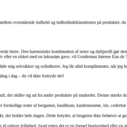
em ovenstående indhold og indholdsdeklarationen på produktet, du mod
tikerede herre. Den harmoniske kombination af noter og duftprofil gør d
selv eller en elsket med en luksuriøs gave, vil Gentleman Intense Eau de T
 føle mig selvsikker og sofistikeret. Jeg får altid komplimenter, når jeg 
ling i dag – du vil ikke fortryde det!
duft, der skiller sig ud fra andre produkter på markedet. Denne stærke duf
r forskellige noter af bergamot, basilikum, kardemomme, iris, ceder
ekt, der holder hele dagen. Dette betyder, at brugeren ikke behøver at g
s til enhver lejlighed, hvad enten det er en formel begivenhed eller en 