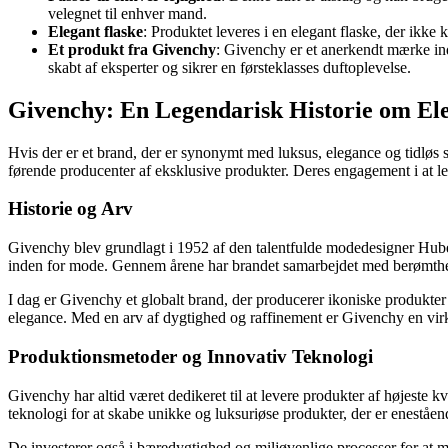
velegnet til enhver mand.
Elegant flaske
: Produktet leveres i en elegant flaske, der ik
Et produkt fra Givenchy
: Givenchy er et anerkendt mærke inde
skabt af eksperter og sikrer en førsteklasses duftoplevelse.
Givenchy: En Legendarisk Historie om Ele
Hvis der er et brand, der er synonymt med luksus, elegance og tidløs
førende producenter af eksklusive produkter. Deres engagement i at lev
Historie og Arv
Givenchy blev grundlagt i 1952 af den talentfulde modedesigner Huber
inden for mode. Gennem årene har brandet samarbejdet med berømtheder,
I dag er Givenchy et globalt brand, der producerer ikoniske produkter
elegance. Med en arv af dygtighed og raffinement er Givenchy en vir
Produktionsmetoder og Innovativ Teknologi
Givenchy har altid været dedikeret til at levere produkter af højeste
teknologi for at skabe unikke og luksuriøse produkter, der er eneståen
De investerer også i bæredygtighed og miljøvenlige processer for at 