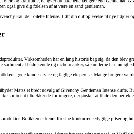
et blide og kraftfulde, behøver du ikke lede længere end Gentleman Giv
 men også give dig følelsen af at være en sand gentleman.
venchy Eau de Toilette Intense. Løft din duftoplevelse til nye højder
er
produkter. Virksomheden har en lang historie bag sig, da den blev grun
de sortiment af både kendte og niche-mærker, så kunderne har mulighed fo
butikkens gode kundeservice og faglige ekspertise. Mange brugere vær
tilbyder Matas et bredt udvalg af Givenchy Gentleman Intense-dufte. Bu
rke sortiment tiltrækker de forbrugere, der ønsker at finde den perfekt
sprodukter. Butikken er kendt for sine konkurrencedygtige priser og hur