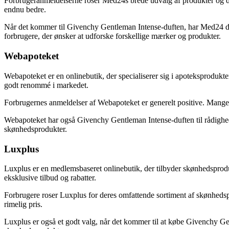
Forbrugeranmeldelserne roser Med24s brede udvalg af produkter og de
endnu bedre.
Når det kommer til Givenchy Gentleman Intense-duften, har Med24 den 
forbrugere, der ønsker at udforske forskellige mærker og produkter.
Webapoteket
Webapoteket er en onlinebutik, der specialiserer sig i apoteksprodukte
godt renommé i markedet.
Forbrugernes anmeldelser af Webapoteket er generelt positive. Mange
Webapoteket har også Givenchy Gentleman Intense-duften til rådighed 
skønhedsprodukter.
Luxplus
Luxplus er en medlemsbaseret onlinebutik, der tilbyder skønhedsproduk
eksklusive tilbud og rabatter.
Forbrugere roser Luxplus for deres omfattende sortiment af skønhedspr
rimelig pris.
Luxplus er også et godt valg, når det kommer til at købe Givenchy G