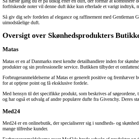
Så næste gang du er på udkig efter en duft, der formår at kombinere d
forfriskende noter vil denne duft ikke kun efterlade et varigt indtryk,
Så giv dig selv fordelen af elegance og raffinement med Gentleman Gi
uimodståelige duft.
Oversigt over Skønhedsprodukters Butikk
Matas
Matas er en af Danmarks mest kendte detailhandlere inden for skønheds
produkter og sin professionelle service. Butikken tilbyder et omfatten
Forbrugeranmeldelserne af Matas er generelt positive og fremhæver 
for at optjene point og få eksklusive fordele.
Med hensyn til det specifikke produkt, som beskrives af søgeordene, 
og har også et udvalg af andre populære dufte fra Givenchy. Deres stæ
Med24
Med24 er en onlinebutik, der specialiserer sig i sundheds- og skønhed
mange tilfredse kunder.