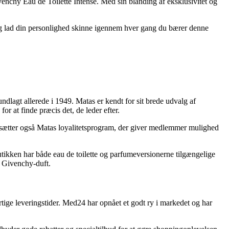
enchy Eau de Toilette Intense. Med sin blanding af eksklusivitet og
 og lad din personlighed skinne igennem hver gang du bærer denne
dlagt allerede i 1949. Matas er kendt for sit brede udvalg af
r at finde præcis det, de leder efter.
dsætter også Matas loyalitetsprogram, der giver medlemmer mulighed
tikken har både eau de toilette og parfumeversionerne tilgængelige
e Givenchy-duft.
tige leveringstider. Med24 har opnået et godt ry i markedet og har