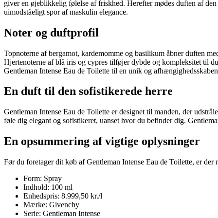
giver en øjeblikkelig følelse af friskhed. Herefter mødes duften af den
uimodståeligt spor af maskulin elegance.
Noter og duftprofil
Topnoterne af bergamot, kardemomme og basilikum åbner duften med en f
Hjertenoterne af blå iris og cypres tilføjer dybde og kompleksitet ti
Gentleman Intense Eau de Toilette til en unik og afhængighedsskaben
En duft til den sofistikerede herre
Gentleman Intense Eau de Toilette er designet til manden, der udstråler
føle dig elegant og sofistikeret, uanset hvor du befinder dig. Gentlema
En opsummering af vigtige oplysninger
Før du foretager dit køb af Gentleman Intense Eau de Toilette, er de
Form: Spray
Indhold: 100 ml
Enhedspris: 8.999,50 kr./l
Mærke: Givenchy
Serie: Gentleman Intense