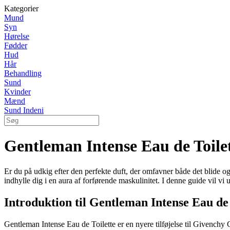
Kategorier
Mund
Syn
Hørelse
Fødder
Hud
Hår
Behandling
Sund
Kvinder
Mænd
Sund Indeni
Gentleman Intense Eau de Toile
Er du på udkig efter den perfekte duft, der omfavner både det blide og
indhylle dig i en aura af forførende maskulinitet. I denne guide vil v
Introduktion til Gentleman Intense Eau de 
Gentleman Intense Eau de Toilette er en nyere tilføjelse til Given