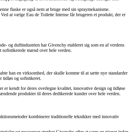
. Denne flaske er også nem at bruge med sin spraymekanisme.
 Ved at vælge Eau de Toilette Intense får brugeren et produkt, der er
ode- og duftindustrien har Givenchy etableret sig som en af verdens
dt sofistikerede mænd over hele verden.
abte han en virksomhed, der skulle komme til at sætte nye standarder
tidløs og sofistikeret.
 er kendt for deres overlegne kvalitet, innovative design og tidløse
pændende produkter til deres dedikerede kunder over hele verden.
duktionsmetoder kombinerer traditionelle teknikker med innovativ
erialer og ressourcer stræber Givenchy efter at være en pioner inden