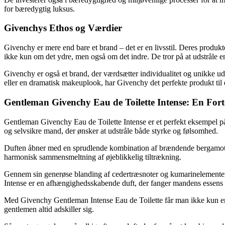
for bæredygtig luksus.
Givenchys Ethos og Værdier
Givenchy er mere end bare et brand – det er en livsstil. Deres produk
ikke kun om det ydre, men også om det indre. De tror på at udstråle en
Givenchy er også et brand, der værdsætter individualitet og unikke ud
eller en dramatisk makeuplook, har Givenchy det perfekte produkt til
Gentleman Givenchy Eau de Toilette Intense: En Fort
Gentleman Givenchy Eau de Toilette Intense er et perfekt eksempel på
og selvsikre mand, der ønsker at udstråle både styrke og følsomhed.
Duften åbner med en sprudlende kombination af brændende bergamot, b
harmonisk sammensmeltning af øjeblikkelig tiltrækning.
Gennem sin generøse blanding af cedertræsnoter og kumarinelementer u
Intense er en afhængighedsskabende duft, der fanger mandens essens og
Med Givenchy Gentleman Intense Eau de Toilette får man ikke kun en d
gentlemen altid adskiller sig.