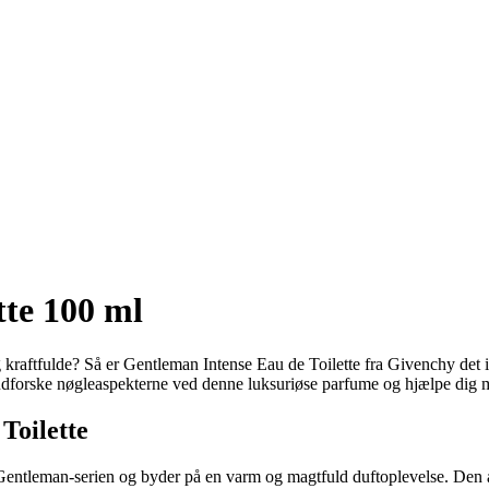
tte 100 ml
 kraftfulde? Så er Gentleman Intense Eau de Toilette fra Givenchy det i
i udforske nøgleaspekterne ved denne luksuriøse parfume og hjælpe dig m
Toilette
chy Gentleman-serien og byder på en varm og magtfuld duftoplevelse. 