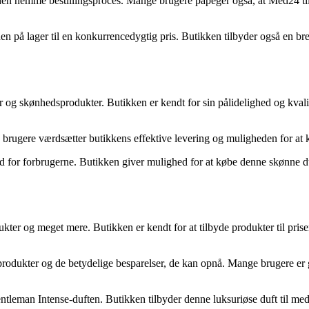
n nemme bestillingsproces. Mange brugere påpeger også, at Med24 tilb
på lager til en konkurrencedygtig pris. Butikken tilbyder også en bre
r og skønhedsprodukter. Butikken er kendt for sin pålidelighed og kvali
 brugere værdsætter butikkens effektive levering og muligheden for a
for forbrugerne. Butikken giver mulighed for at købe denne skønne duft
ter og meget mere. Butikken er kendt for at tilbyde produkter til pris
odukter og de betydelige besparelser, de kan opnå. Mange brugere er gl
entleman Intense-duften. Butikken tilbyder denne luksuriøse duft til 