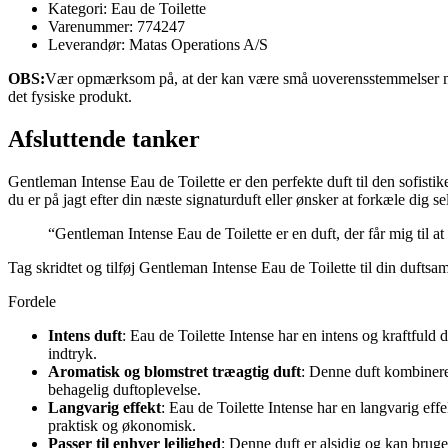
Kategori: Eau de Toilette
Varenummer: 774247
Leverandør: Matas Operations A/S
OBS:
Vær opmærksom på, at der kan være små uoverensstemmelser mell
det fysiske produkt.
Afsluttende tanker
Gentleman Intense Eau de Toilette er den perfekte duft til den sofis
du er på jagt efter din næste signaturduft eller ønsker at forkæle dig 
“Gentleman Intense Eau de Toilette er en duft, der får mig til at
Tag skridtet og tilføj Gentleman Intense Eau de Toilette til din duftsam
Fordele
Intens duft
: Eau de Toilette Intense har en intens og kraftfuld 
indtryk.
Aromatisk og blomstret træagtig duft
: Denne duft kombinere
behagelig duftoplevelse.
Langvarig effekt
: Eau de Toilette Intense har en langvarig eff
praktisk og økonomisk.
Passer til enhver lejlighed
: Denne duft er alsidig og kan bruge