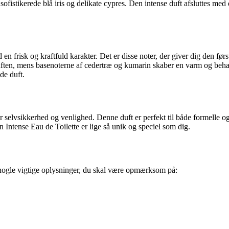
 sofistikerede blå iris og delikate cypres. Den intense duft afsluttes me
risk og kraftfuld karakter. Det er disse noter, der giver dig den førs
l duften, mens basenoterne af cedertræ og kumarin skaber en varm og beh
de duft.
 selvsikkerhed og venlighed. Denne duft er perfekt til både formelle og 
n Intense Eau de Toilette er lige så unik og speciel som dig.
r nogle vigtige oplysninger, du skal være opmærksom på: