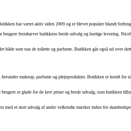
tikken har været aktiv siden 2009 og er blevet populær blandt forbruger
e brugere fremhæver butikkens brede udvalg og hurtige levering. Niceha
 både som eau de toilette og parfume. Butikken går også ud over dette 
r, herunder makeup, parfume og plejeprodukter. Butikken er kendt for s
e brugere er glade for de lave priser og brede udvalg, som butikken t
med et stort udvalg af andre velkendte mærker inden for skønhedsprodu