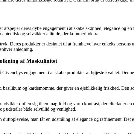
ter afspejler deres dybe engagement i at skabe skønhed, elegance og en 
 autentisk og selvsikker attitude, der kommerindefra.
tryk. Deres produkter er designet til at fremhæve hver enkelts persons 
 enhver anledning.
olkning af Maskulinitet
 Givenchys engagement i at skabe produkter af højeste kvalitet. Denne 
asilikum og kardemomme, der giver en øjeblikkelig friskhed. Den sofi
dvikler duften sig til en magtfuld og varm kontrast, der efterlader en 
 udstråler både selvtillid og venlighed.
uftoplevelse, man får en udstråling af elegance og raffinement. Det er