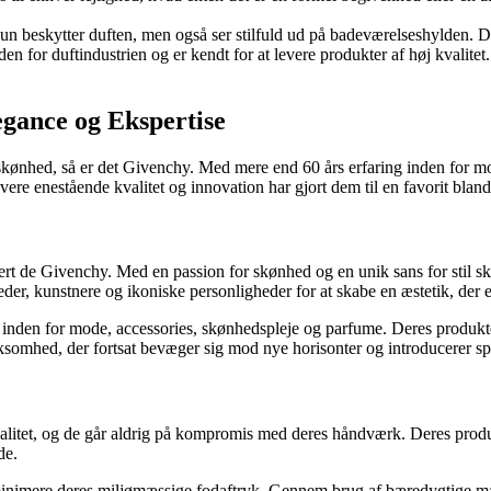
ke kun beskytter duften, men også ser stilfuld ud på badeværelseshylden
n for duftindustrien og er kendt for at levere produkter af høj kvalitet.
gance og Ekspertise
 skønhed, så er det Givenchy. Med mere end 60 års erfaring inden for m
ere enestående kvalitet og innovation har gjort dem til en favorit blan
t de Givenchy. Med en passion for skønhed og en unik sans for stil sk
 kunstnere og ikoniske personligheder for at skabe en æstetik, der er 
 inden for mode, accessories, skønhedspleje og parfume. Deres produkter
ksomhed, der fortsat bevæger sig mod nye horisonter og introducerer s
 kvalitet, og de går aldrig på kompromis med deres håndværk. Deres pro
de.
minimere deres miljømæssige fodaftryk. Gennem brug af bæredygtige mat