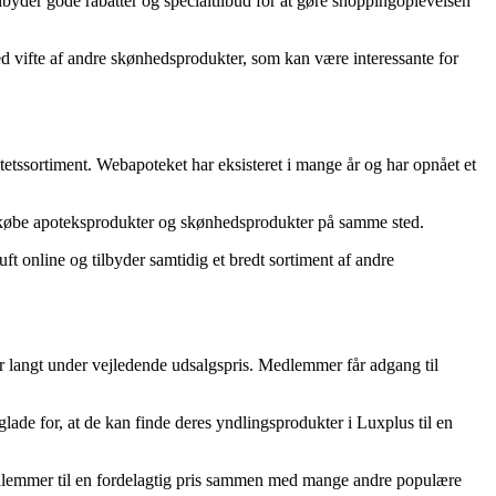
yder gode rabatter og specialtilbud for at gøre shoppingoplevelsen
d vifte af andre skønhedsprodukter, som kan være interessante for
tetssortiment. Webapoteket har eksisteret i mange år og har opnået et
t købe apoteksprodukter og skønhedsprodukter på samme sted.
 online og tilbyder samtidig et bredt sortiment af andre
er langt under vejledende udsalgspris. Medlemmer får adgang til
ade for, at de kan finde deres yndlingsprodukter i Luxplus til en
medlemmer til en fordelagtig pris sammen med mange andre populære