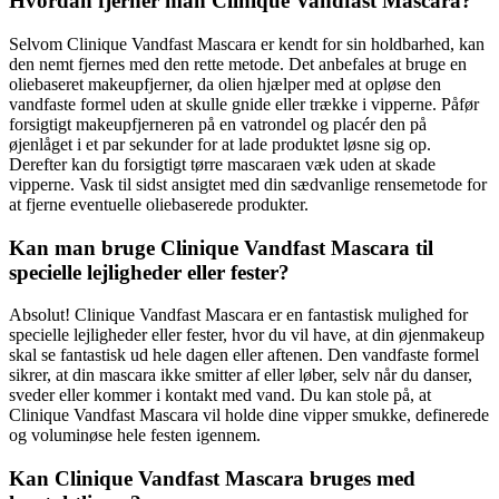
Hvordan fjerner man Clinique Vandfast Mascara?
Selvom Clinique Vandfast Mascara er kendt for sin holdbarhed, kan
den nemt fjernes med den rette metode. Det anbefales at bruge en
oliebaseret makeupfjerner, da olien hjælper med at opløse den
vandfaste formel uden at skulle gnide eller trække i vipperne. Påfør
forsigtigt makeupfjerneren på en vatrondel og placér den på
øjenlåget i et par sekunder for at lade produktet løsne sig op.
Derefter kan du forsigtigt tørre mascaraen væk uden at skade
vipperne. Vask til sidst ansigtet med din sædvanlige rensemetode for
at fjerne eventuelle oliebaserede produkter.
Kan man bruge Clinique Vandfast Mascara til
specielle lejligheder eller fester?
Absolut! Clinique Vandfast Mascara er en fantastisk mulighed for
specielle lejligheder eller fester, hvor du vil have, at din øjenmakeup
skal se fantastisk ud hele dagen eller aftenen. Den vandfaste formel
sikrer, at din mascara ikke smitter af eller løber, selv når du danser,
sveder eller kommer i kontakt med vand. Du kan stole på, at
Clinique Vandfast Mascara vil holde dine vipper smukke, definerede
og voluminøse hele festen igennem.
Kan Clinique Vandfast Mascara bruges med