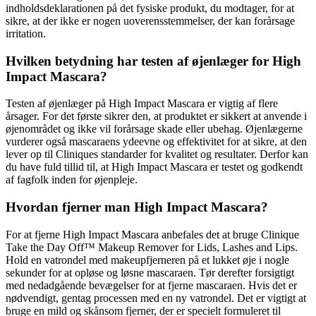
indholdsdeklarationen på det fysiske produkt, du modtager, for at
sikre, at der ikke er nogen uoverensstemmelser, der kan forårsage
irritation.
Hvilken betydning har testen af øjenlæger for High
Impact Mascara?
Testen af øjenlæger på High Impact Mascara er vigtig af flere
årsager. For det første sikrer den, at produktet er sikkert at anvende i
øjenområdet og ikke vil forårsage skade eller ubehag. Øjenlægerne
vurderer også mascaraens ydeevne og effektivitet for at sikre, at den
lever op til Cliniques standarder for kvalitet og resultater. Derfor kan
du have fuld tillid til, at High Impact Mascara er testet og godkendt
af fagfolk inden for øjenpleje.
Hvordan fjerner man High Impact Mascara?
For at fjerne High Impact Mascara anbefales det at bruge Clinique
Take the Day Off™ Makeup Remover for Lids, Lashes and Lips.
Hold en vatrondel med makeupfjerneren på et lukket øje i nogle
sekunder for at opløse og løsne mascaraen. Tør derefter forsigtigt
med nedadgående bevægelser for at fjerne mascaraen. Hvis det er
nødvendigt, gentag processen med en ny vatrondel. Det er vigtigt at
bruge en mild og skånsom fjerner, der er specielt formuleret til