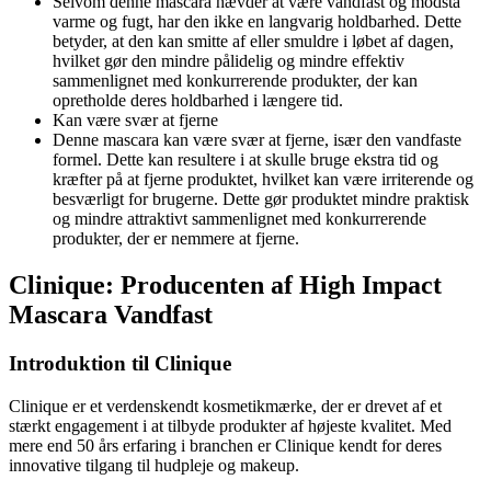
Selvom denne mascara hævder at være vandfast og modstå
varme og fugt, har den ikke en langvarig holdbarhed. Dette
betyder, at den kan smitte af eller smuldre i løbet af dagen,
hvilket gør den mindre pålidelig og mindre effektiv
sammenlignet med konkurrerende produkter, der kan
opretholde deres holdbarhed i længere tid.
Kan være svær at fjerne
Denne mascara kan være svær at fjerne, især den vandfaste
formel. Dette kan resultere i at skulle bruge ekstra tid og
kræfter på at fjerne produktet, hvilket kan være irriterende og
besværligt for brugerne. Dette gør produktet mindre praktisk
og mindre attraktivt sammenlignet med konkurrerende
produkter, der er nemmere at fjerne.
Clinique: Producenten af ​​High Impact
Mascara Vandfast
Introduktion til Clinique
Clinique er et verdenskendt kosmetikmærke, der er drevet af et
stærkt engagement i at tilbyde produkter af højeste kvalitet. Med
mere end 50 års erfaring i branchen er Clinique kendt for deres
innovative tilgang til hudpleje og makeup.