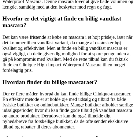
Waterproof Mascara. Denne mascara lover at give både volumen og
længde, samtidig med at den beskytter mod regn og fugt.
Hvorfor er det vigtigt at finde en billig vandfast
mascara?
Det kan være fristende at købe en mascara i et højt prisleje, især når
det kommer til en vandfast variant, da mange af os ønsker høj
kvalitet og effektivitet. Men at finde en billig vandfast mascara er
også vigtigt, da dette giver dig mulighed for at spare penge uden at
gå på kompromis med kvalitet. Med de rette tilbud kan du faktisk
finde en Clinique High Impact Waterproof Mascara til en meget
fordelagtig pris.
Hvordan finder du billige mascaraer?
Der er flere måder, hvorpå du kan finde billige Clinique-mascaraer.
En effektiv metode er at holde øje med udsalg og tilbud fra både
fysiske butikker og onlinebutikker. Mange butikker afholder særlige
udsalgsperioder, hvor du kan finde gode tilbud på vandfast mascara
og andre produkter. Derudover kan du også tilmelde dig
nyhedsbreve fra forskellige butikker, da de ofte sender eksklusive
tilbud og rabatter til deres abonnenter.