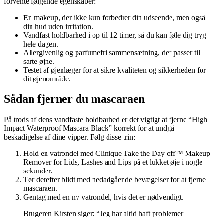
forvente følgende egenskaber:
En makeup, der ikke kun forbedrer din udseende, men også
din hud uden irritation.
Vandfast holdbarhed i op til 12 timer, så du kan føle dig tryg
hele dagen.
Allergivenlig og parfumefri sammensætning, der passer til
sarte øjne.
Testet af øjenlæger for at sikre kvaliteten og sikkerheden for
dit øjenområde.
Sådan fjerner du mascaraen
På trods af dens vandfaste holdbarhed er det vigtigt at fjerne “High
Impact Waterproof Mascara Black” korrekt for at undgå
beskadigelse af dine vipper. Følg disse trin:
Hold en vatrondel med Clinique Take the Day off™ Makeup
Remover for Lids, Lashes and Lips på et lukket øje i nogle
sekunder.
Tør derefter blidt med nedadgående bevægelser for at fjerne
mascaraen.
Gentag med en ny vatrondel, hvis det er nødvendigt.
Brugeren Kirsten siger: “Jeg har altid haft problemer