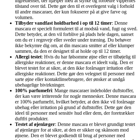
ingredienser, der hjælper med at styrke og forbedre vippernes
tilstand over tid. Dette gør den til et overlegent valg i forhold
til andre mascaraer, der kun fokuserer på at give farve og
volumen.
Tilbyder vandfast holdbarhed i op til 12 timer
: Denne
mascara er specielt formuleret til at modstå vand, fugt og sved.
Dette betyder, at den vil forblive på plads hele dagen, uanset
om du er i regnvejr eller sveder under træning. Du behøver
ikke bekymre dig om, at din mascara smitter af eller klumper
sammen, da den er designet til at holde op til 12 timer.
Allergi testet
: Hvis du har følsomme øjne eller er tilbøjelig til
allergiske reaktioner, er denne mascara et ideelt valg. Den er
blevet testet for at sikre, at den ikke forårsager irritation eller
allergiske reaktioner. Dette gør den velegnet til personer med
sarte øjne eller kontaktlinsebrugere, der ønsker at undgå
ubehagelige bivirkninger.
100% parfumefri
: Mange mascaraer indeholder duftstoffer,
der kan være irriterende for nogle mennesker. Denne mascara
er 100% parfumefri, hvilket betyder, at den ikke vil forårsage
ubehag eller irritation på grund af duftstoffer. Dette gør den
ideel til personer med sensitiv hud eller dem, der foretrækker
duftfri produkter.
Testet af øjenlæger
: Denne mascara er blevet grundigt testet
af øjenlæger for at sikre, at den er sikker og skånsom mod
øjnene. Den er blevet godkendt til brug af personer med