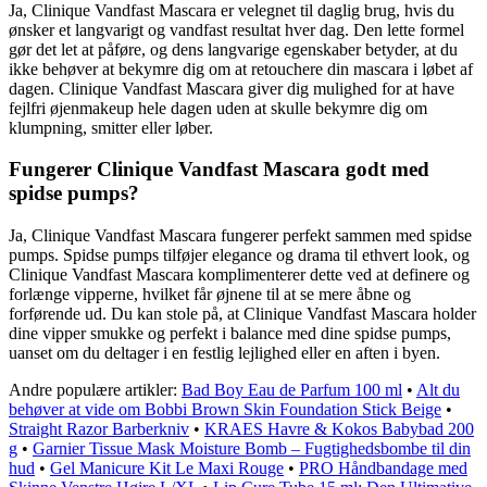
Ja, Clinique Vandfast Mascara er velegnet til daglig brug, hvis du
ønsker et langvarigt og vandfast resultat hver dag. Den lette formel
gør det let at påføre, og dens langvarige egenskaber betyder, at du
ikke behøver at bekymre dig om at retouchere din mascara i løbet af
dagen. Clinique Vandfast Mascara giver dig mulighed for at have
fejlfri øjenmakeup hele dagen uden at skulle bekymre dig om
klumpning, smitter eller løber.
Fungerer Clinique Vandfast Mascara godt med
spidse pumps?
Ja, Clinique Vandfast Mascara fungerer perfekt sammen med spidse
pumps. Spidse pumps tilføjer elegance og drama til ethvert look, og
Clinique Vandfast Mascara komplimenterer dette ved at definere og
forlænge vipperne, hvilket får øjnene til at se mere åbne og
forførende ud. Du kan stole på, at Clinique Vandfast Mascara holder
dine vipper smukke og perfekt i balance med dine spidse pumps,
uanset om du deltager i en festlig lejlighed eller en aften i byen.
Andre populære artikler:
Bad Boy Eau de Parfum 100 ml
•
Alt du
behøver at vide om Bobbi Brown Skin Foundation Stick Beige
•
Straight Razor Barberkniv
•
KRAES Havre & Kokos Babybad 200
g
•
Garnier Tissue Mask Moisture Bomb – Fugtighedsbombe til din
hud
•
Gel Manicure Kit Le Maxi Rouge
•
PRO Håndbandage med