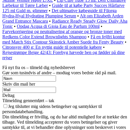
Skinne Venstre Højre L/XL
•
Lip Cure Tube 15 ml: Den Ultimative
Læbekur til Tørre Læber
•
Guide til at købe Party Succes Hårfarve
125 ml Guld m. glimmer
•
Det ultimative købeguide til Filorga
Hydra-Hyal Hydrating Plumping Serum
•
Alt om Elizabeth Arden
Grand Entrance Mascara
•
Radiance Ready Steady Glow Daily Aha
Tonic
•
Opdag Acqua di Gioia Eau de Parfum 100ml
•
Farvekorrigering og neutralisering af orange og bronze toner med
Redkens Color Extend Brownlights Shampoo
•
Få en fejlfri kontur
med Match Stix Contour Skinstick Amber Suede fra Fenty Beauty
•
Citronsyre 400 g: En nyttig guide til potentielle købere
•
Rejsestrømpe Beige 42/43: Forebyg hævede ben og fødder på dine
rejser
Få nyt fra os – tilmeld dig nyhedsbrevet
Gør som tusindvis af andre – modtag vores bedste råd på mail.
Skriv din mail her
Deltag
Tilmelding gennemført – tak
Jeg tilslutter mig sidens betingelser og samtykker til
persondatabehandling.
Din tilmelding er frivillig, og du har altid mulighed for at trække den
tilbage. Ved tilmelding accepterer du vores betingelser og giver
samtykke til, at vi behandler dine oplysninger som beskrevet i vores