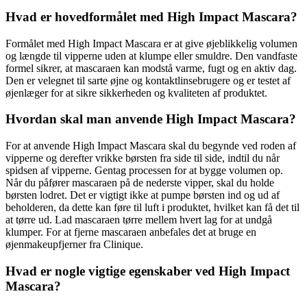
Hvad er hovedformålet med High Impact Mascara?
Formålet med High Impact Mascara er at give øjeblikkelig volumen
og længde til vipperne uden at klumpe eller smuldre. Den vandfaste
formel sikrer, at mascaraen kan modstå varme, fugt og en aktiv dag.
Den er velegnet til sarte øjne og kontaktlinsebrugere og er testet af
øjenlæger for at sikre sikkerheden og kvaliteten af produktet.
Hvordan skal man anvende High Impact Mascara?
For at anvende High Impact Mascara skal du begynde ved roden af
vipperne og derefter vrikke børsten fra side til side, indtil du når
spidsen af vipperne. Gentag processen for at bygge volumen op.
Når du påfører mascaraen på de nederste vipper, skal du holde
børsten lodret. Det er vigtigt ikke at pumpe børsten ind og ud af
beholderen, da dette kan føre til luft i produktet, hvilket kan få det til
at tørre ud. Lad mascaraen tørre mellem hvert lag for at undgå
klumper. For at fjerne mascaraen anbefales det at bruge en
øjenmakeupfjerner fra Clinique.
Hvad er nogle vigtige egenskaber ved High Impact
Mascara?