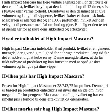
High Impact Mascara har flere vigtige egenskaber. For det første er
den vandfast, hvilket betyder, at den kan holde i op til 12 timer, selv
i fugtige eller varme forhold. Derudover er den designet til at give
volumen og længde til vipperne, hvilket skaber et dramatisk look.
Mascaraen er allergitestet og er 100% parfumefri, hvilket gør den
velegnet til personer med følsom hud og øjne. Endelig er den testet
af øjenlæger for at sikre dens sikkerhed og effektivitet.
Hvad er indholdet af High Impact Mascara?
High Impact Mascara indeholder 8 ml produkt, hvilket er en generøs
mængde, der giver dig mulighed for at bruge produktet i lang tid før
det er nødvendigt at købe en ny. Denne mængde sikrer, at du får
fuldt udbytte af produktet og kan fortsætte med at opnå ønsket
volumen og længde på dine vipper.
Hvilken pris har High Impact Mascara?
Prisen for High Impact Mascara er 28.743,75 kr. pr. liter. Denne pris
er baseret på produktets enhedspris og giver dig en idé om, hvor
meget du får for pengene. Mascaraen er af høj kvalitet og har en
rimelig pris i forhold til dens effektivitet og egenskaber.
Hvilket mærke står bag High Impact Mascara?