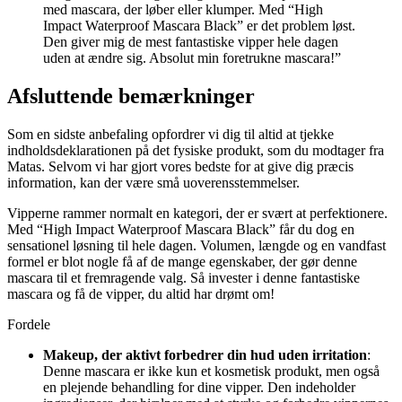
med mascara, der løber eller klumper. Med “High
Impact Waterproof Mascara Black” er det problem løst.
Den giver mig de mest fantastiske vipper hele dagen
uden at ændre sig. Absolut min foretrukne mascara!”
Afsluttende bemærkninger
Som en sidste anbefaling opfordrer vi dig til altid at tjekke
indholdsdeklarationen på det fysiske produkt, som du modtager fra
Matas. Selvom vi har gjort vores bedste for at give dig præcis
information, kan der være små uoverensstemmelser.
Vipperne rammer normalt en kategori, der er svært at perfektionere.
Med “High Impact Waterproof Mascara Black” får du dog en
sensationel løsning til hele dagen. Volumen, længde og en vandfast
formel er blot nogle få af de mange egenskaber, der gør denne
mascara til et fremragende valg. Så invester i denne fantastiske
mascara og få de vipper, du altid har drømt om!
Fordele
Makeup, der aktivt forbedrer din hud uden irritation
:
Denne mascara er ikke kun et kosmetisk produkt, men også
en plejende behandling for dine vipper. Den indeholder