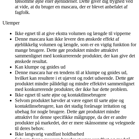
følsomme øjne eller øjenlidelser. Dette giver dig tryghed ved
at vide, at du bruger en mascara, der er blevet anbefalet af
fagfolk.
Ulemper
Ikke egnet til at give ekstra volumen og længde til vipperne
Denne mascara kan ikke levere den ønskede effekt af
øjeblikkelig volumen og længde, som er en vigtig funktion for
mange brugere. Dette gør produktet mindre attraktivt
sammenlignet med konkurrerende produkter, der kan give det
ønskede resultat.
Kan klumpe og gnides ud
Denne mascara har en tendens til at klumpe og gnides ud,
hvilket kan resultere i et ujævnt og rodet udseende. Dette gør
produktet mindre pålideligt og mindre effektivt sammenlignet
med konkurrerende produkter, der ikke har dette problem.
Ikke egnet til sarte øjne og kontaktlinsebrugere
Selvom produktet hævder at være egnet til sarte øjne og
kontaktlinsebrugere, kan det stadig forårsage irritation og
ubehag for nogle brugere. Dette gør produktet mindre
attraktivt for denne specifikke målgruppe, da der er andre
produkter på markedet, der er mere skånsomme og velegnede
til deres behov.
Ikke langvarig vandfast holdbarhed