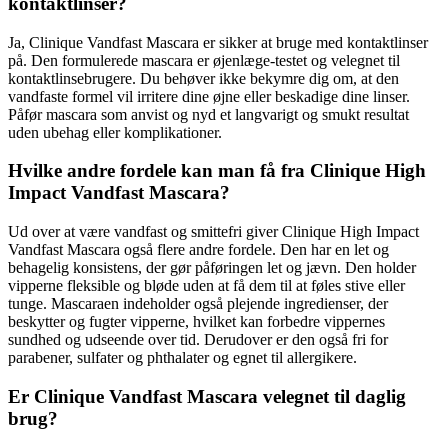
kontaktlinser?
Ja, Clinique Vandfast Mascara er sikker at bruge med kontaktlinser
på. Den formulerede mascara er øjenlæge-testet og velegnet til
kontaktlinsebrugere. Du behøver ikke bekymre dig om, at den
vandfaste formel vil irritere dine øjne eller beskadige dine linser.
Påfør mascara som anvist og nyd et langvarigt og smukt resultat
uden ubehag eller komplikationer.
Hvilke andre fordele kan man få fra Clinique High
Impact Vandfast Mascara?
Ud over at være vandfast og smittefri giver Clinique High Impact
Vandfast Mascara også flere andre fordele. Den har en let og
behagelig konsistens, der gør påføringen let og jævn. Den holder
vipperne fleksible og bløde uden at få dem til at føles stive eller
tunge. Mascaraen indeholder også plejende ingredienser, der
beskytter og fugter vipperne, hvilket kan forbedre vippernes
sundhed og udseende over tid. Derudover er den også fri for
parabener, sulfater og phthalater og egnet til allergikere.
Er Clinique Vandfast Mascara velegnet til daglig
brug?