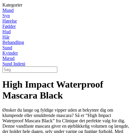
Kategorier
Mund
Syn
Hørelse
Fødder
Hud
Hår
Behandling
Sund
Kvinder
Mænd
Sund Indeni
High Impact Waterproof
Mascara Black
Ønsker du lange og fyldige vipper uden at bekymre dig om
klumpende eller smuldrende mascara? Så er “High Impact
Waterproof Mascara Black” fra Clinique det perfekte valg for dig.
Denne vandfaste mascara giver en øjeblikkelig volumen og længde,
der holder hele dagen, selv under varme og fugtige forhold. Med