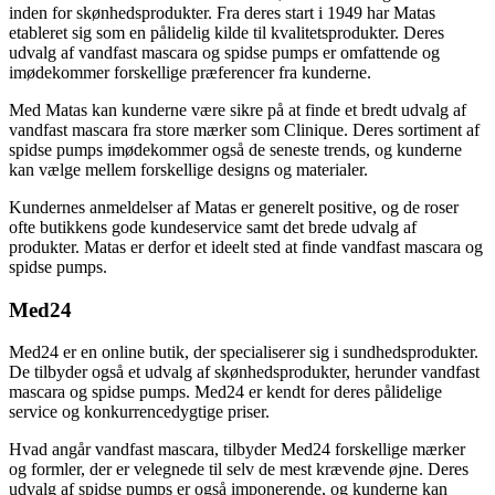
inden for skønhedsprodukter. Fra deres start i 1949 har Matas
etableret sig som en pålidelig kilde til kvalitetsprodukter. Deres
udvalg af vandfast mascara og spidse pumps er omfattende og
imødekommer forskellige præferencer fra kunderne.
Med Matas kan kunderne være sikre på at finde et bredt udvalg af
vandfast mascara fra store mærker som Clinique. Deres sortiment af
spidse pumps imødekommer også de seneste trends, og kunderne
kan vælge mellem forskellige designs og materialer.
Kundernes anmeldelser af Matas er generelt positive, og de roser
ofte butikkens gode kundeservice samt det brede udvalg af
produkter. Matas er derfor et ideelt sted at finde vandfast mascara og
spidse pumps.
Med24
Med24 er en online butik, der specialiserer sig i sundhedsprodukter.
De tilbyder også et udvalg af skønhedsprodukter, herunder vandfast
mascara og spidse pumps. Med24 er kendt for deres pålidelige
service og konkurrencedygtige priser.
Hvad angår vandfast mascara, tilbyder Med24 forskellige mærker
og formler, der er velegnede til selv de mest krævende øjne. Deres
udvalg af spidse pumps er også imponerende, og kunderne kan