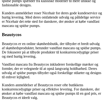
spidse pumps spænder fra klassiske modeller til mere unikke og
fashionable designs.
Kunders anmeldelser roser Nicehair for deres gode kundeservice og
hurtig levering. Med deres omfattende udvalg og pålidelige service
er Nicehair det rette sted for danskere, der ønsker at købe vandfast
mascara og spidse pumps.
Beautycos
Beautycos er en online skønhedsbutik, der tilbyder et bredt udvalg
af skønhedsprodukter, herunder vandfast mascara og spidse pumps.
De fokuserer på at tilbyde produkter til konkurrencedygtige priser
og med hurtig levering.
Vandfast mascara fra Beautycos inkluderer forskellige mærker og
formler, der er velegnede til at opnå langvarig holdbarhed. Deres
udvalg af spidse pumps tilbyder også forskellige stilarter og designs
til enhver lejlighed.
Kunders anmeldelser af Beautycos roser ofte butikkens
konkurrencedygtige priser og effektive levering. For danskere, der
ønsker at købe vandfast mascara og spidse pumps til en god pris, er
Beautycos et ideelt valg.