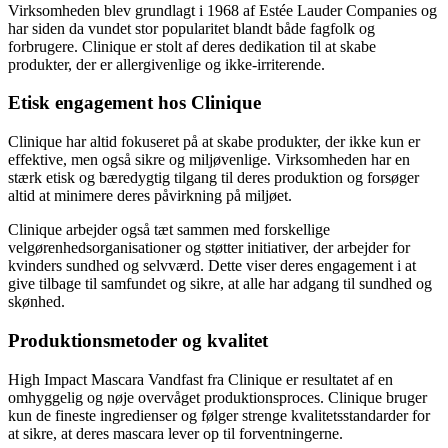
Virksomheden blev grundlagt i 1968 af Estée Lauder Companies og
har siden da vundet stor popularitet blandt både fagfolk og
forbrugere. Clinique er stolt af deres dedikation til at skabe
produkter, der er allergivenlige og ikke-irriterende.
Etisk engagement hos Clinique
Clinique har altid fokuseret på at skabe produkter, der ikke kun er
effektive, men også sikre og miljøvenlige. Virksomheden har en
stærk etisk og bæredygtig tilgang til deres produktion og forsøger
altid at minimere deres påvirkning på miljøet.
Clinique arbejder også tæt sammen med forskellige
velgørenhedsorganisationer og støtter initiativer, der arbejder for
kvinders sundhed og selvværd. Dette viser deres engagement i at
give tilbage til samfundet og sikre, at alle har adgang til sundhed og
skønhed.
Produktionsmetoder og kvalitet
High Impact Mascara Vandfast fra Clinique er resultatet af en
omhyggelig og nøje overvåget produktionsproces. Clinique bruger
kun de fineste ingredienser og følger strenge kvalitetsstandarder for
at sikre, at deres mascara lever op til forventningerne.