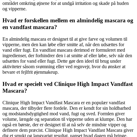
området omkring øjnene for at undgå irritation og skade på huden
og vipperne.
Hvad er forskellen mellem en almindelig mascara og
en vandfast mascara?
En almindelig mascara er designet til at give farve og volumen til
vipperne, men den kan løbe eller smitte af, når den udsættes for
vand eller fugt. En vandfast mascara derimod er formuleret med
ingredienser, der forhindrer den i at smitte af eller løbe, selv når den
udsættes for vand eller fugt. Dette gør den ideel til brug under
aktiviteter såsom svømning eller ved regnvejr, hvor du ønsker at
bevare et fejlfrit øjenmakeup.
Hvad er specielt ved Clinique High Impact Vandfast
Mascara?
Clinique High Impact Vandfast Mascara er en populær vandfast
mascara, der tilbyder flere fordele. Den er kendt for sin holdbarhed
og modstandsdygtighed mod vand, fugt og sved. Formlen giver
volume, længde og separation til vipperne uden at klumpe. Den har
også en børste, der er designet til at nå selv de mindste vipper og
definere dem præcist. Clinique High Impact Vandfast Mascara giver
dig et smukt og langvarigt resultat, uanset hvad dagen må bringe.