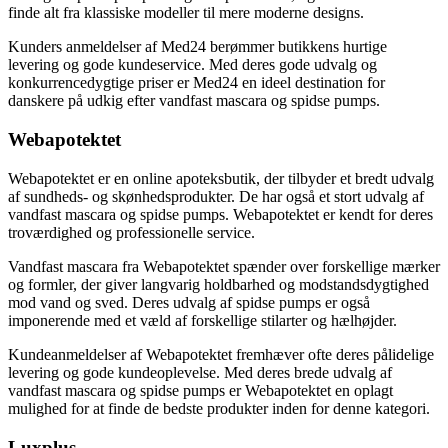
finde alt fra klassiske modeller til mere moderne designs.
Kunders anmeldelser af Med24 berømmer butikkens hurtige
levering og gode kundeservice. Med deres gode udvalg og
konkurrencedygtige priser er Med24 en ideel destination for
danskere på udkig efter vandfast mascara og spidse pumps.
Webapotektet
Webapotektet er en online apoteksbutik, der tilbyder et bredt udvalg
af sundheds- og skønhedsprodukter. De har også et stort udvalg af
vandfast mascara og spidse pumps. Webapotektet er kendt for deres
troværdighed og professionelle service.
Vandfast mascara fra Webapotektet spænder over forskellige mærker
og formler, der giver langvarig holdbarhed og modstandsdygtighed
mod vand og sved. Deres udvalg af spidse pumps er også
imponerende med et væld af forskellige stilarter og hælhøjder.
Kundeanmeldelser af Webapotektet fremhæver ofte deres pålidelige
levering og gode kundeoplevelse. Med deres brede udvalg af
vandfast mascara og spidse pumps er Webapotektet en oplagt
mulighed for at finde de bedste produkter inden for denne kategori.
Luxplus