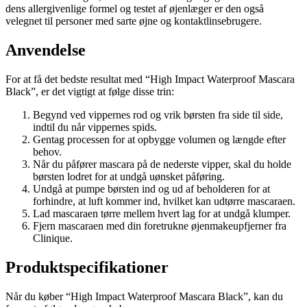
dens allergivenlige formel og testet af øjenlæger er den også
velegnet til personer med sarte øjne og kontaktlinsebrugere.
Anvendelse
For at få det bedste resultat med “High Impact Waterproof Mascara
Black”, er det vigtigt at følge disse trin:
Begynd ved vippernes rod og vrik børsten fra side til side,
indtil du når vippernes spids.
Gentag processen for at opbygge volumen og længde efter
behov.
Når du påfører mascara på de nederste vipper, skal du holde
børsten lodret for at undgå uønsket påføring.
Undgå at pumpe børsten ind og ud af beholderen for at
forhindre, at luft kommer ind, hvilket kan udtørre mascaraen.
Lad mascaraen tørre mellem hvert lag for at undgå klumper.
Fjern mascaraen med din foretrukne øjenmakeupfjerner fra
Clinique.
Produktspecifikationer
Når du køber “High Impact Waterproof Mascara Black”, kan du