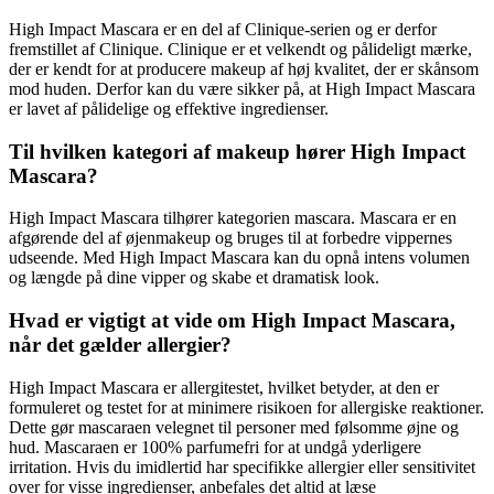
High Impact Mascara er en del af Clinique-serien og er derfor
fremstillet af Clinique. Clinique er et velkendt og pålideligt mærke,
der er kendt for at producere makeup af høj kvalitet, der er skånsom
mod huden. Derfor kan du være sikker på, at High Impact Mascara
er lavet af pålidelige og effektive ingredienser.
Til hvilken kategori af makeup hører High Impact
Mascara?
High Impact Mascara tilhører kategorien mascara. Mascara er en
afgørende del af øjenmakeup og bruges til at forbedre vippernes
udseende. Med High Impact Mascara kan du opnå intens volumen
og længde på dine vipper og skabe et dramatisk look.
Hvad er vigtigt at vide om High Impact Mascara,
når det gælder allergier?
High Impact Mascara er allergitestet, hvilket betyder, at den er
formuleret og testet for at minimere risikoen for allergiske reaktioner.
Dette gør mascaraen velegnet til personer med følsomme øjne og
hud. Mascaraen er 100% parfumefri for at undgå yderligere
irritation. Hvis du imidlertid har specifikke allergier eller sensitivitet
over for visse ingredienser, anbefales det altid at læse