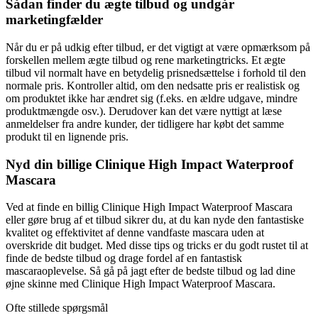
Sådan finder du ægte tilbud og undgår
marketingfælder
Når du er på udkig efter tilbud, er det vigtigt at være opmærksom på
forskellen mellem ægte tilbud og rene marketingtricks. Et ægte
tilbud vil normalt have en betydelig prisnedsættelse i forhold til den
normale pris. Kontroller altid, om den nedsatte pris er realistisk og
om produktet ikke har ændret sig (f.eks. en ældre udgave, mindre
produktmængde osv.). Derudover kan det være nyttigt at læse
anmeldelser fra andre kunder, der tidligere har købt det samme
produkt til en lignende pris.
Nyd din billige Clinique High Impact Waterproof
Mascara
Ved at finde en billig Clinique High Impact Waterproof Mascara
eller gøre brug af et tilbud sikrer du, at du kan nyde den fantastiske
kvalitet og effektivitet af denne vandfaste mascara uden at
overskride dit budget. Med disse tips og tricks er du godt rustet til at
finde de bedste tilbud og drage fordel af en fantastisk
mascaraoplevelse. Så gå på jagt efter de bedste tilbud og lad dine
øjne skinne med Clinique High Impact Waterproof Mascara.
Ofte stillede spørgsmål