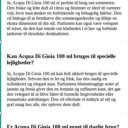
Ja, Acqua Di Gioia 100 ml er perfekt til brug om sommeren.
Den friske og lette duft af citrus og blomster er ideel til varmere
vejr, hvor man ønsker en forfriskende og behagelig følelse. Den
vil bidrage til at fremhæve din sommergarderobe og tilføje en
ekstra dimension til din stil. Parfumen kan også være velegnet
til rejser, da den kan minde om klarheden i et hav og forbinde
tankerne til eksotiske destinationer.
Kan Acqua Di Gioia 100 ml bruges til specielle
lejligheder?
Ja, Acqua Di Gioia 100 ml kan helt sikkert bruges til specielle
lejligheder. Selvom den er let og frisk, har den stadig en
sofistikeret og elegant aura. Parfumens blomsteragtige noter af
jasmin og fresia giver den en feminin og raffineret kant, der gør
den velegnet til at blive båret til formelle begivenheder eller
romantiske anledninger. Den vil efterlade et indtryk af stil og
god smag hos alle, der oplever dens duft.
Er Acqua Di Gioia 100 ml egnet til daglig brug?