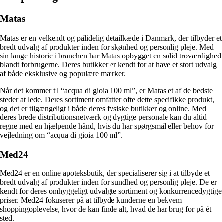
Matas
Matas er en velkendt og pålidelig detailkæde i Danmark, der tilbyder et
bredt udvalg af produkter inden for skønhed og personlig pleje. Med
sin lange historie i branchen har Matas opbygget en solid troværdighed
blandt forbrugerne. Deres butikker er kendt for at have et stort udvalg
af både eksklusive og populære mærker.
Når det kommer til “acqua di gioia 100 ml”, er Matas et af de bedste
steder at lede. Deres sortiment omfatter ofte dette specifikke produkt,
og det er tilgængeligt i både deres fysiske butikker og online. Med
deres brede distributionsnetværk og dygtige personale kan du altid
regne med en hjælpende hånd, hvis du har spørgsmål eller behov for
vejledning om “acqua di gioia 100 ml”.
Med24
Med24 er en online apoteksbutik, der specialiserer sig i at tilbyde et
bredt udvalg af produkter inden for sundhed og personlig pleje. De er
kendt for deres omhyggeligt udvalgte sortiment og konkurrencedygtige
priser. Med24 fokuserer på at tilbyde kunderne en bekvem
shoppingoplevelse, hvor de kan finde alt, hvad de har brug for på ét
sted.