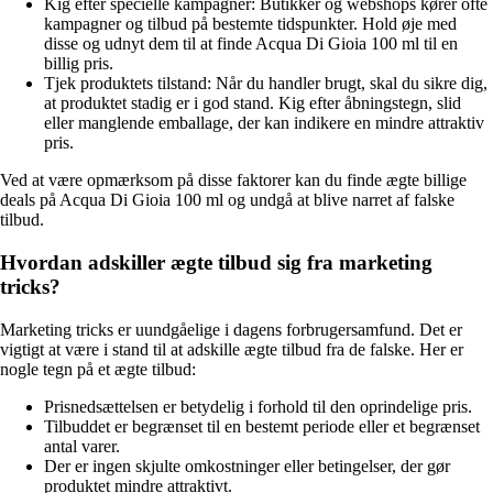
Kig efter specielle kampagner: Butikker og webshops kører ofte
kampagner og tilbud på bestemte tidspunkter. Hold øje med
disse og udnyt dem til at finde Acqua Di Gioia 100 ml til en
billig pris.
Tjek produktets tilstand: Når du handler brugt, skal du sikre dig,
at produktet stadig er i god stand. Kig efter åbningstegn, slid
eller manglende emballage, der kan indikere en mindre attraktiv
pris.
Ved at være opmærksom på disse faktorer kan du finde ægte billige
deals på Acqua Di Gioia 100 ml og undgå at blive narret af falske
tilbud.
Hvordan adskiller ægte tilbud sig fra marketing
tricks?
Marketing tricks er uundgåelige i dagens forbrugersamfund. Det er
vigtigt at være i stand til at adskille ægte tilbud fra de falske. Her er
nogle tegn på et ægte tilbud:
Prisnedsættelsen er betydelig i forhold til den oprindelige pris.
Tilbuddet er begrænset til en bestemt periode eller et begrænset
antal varer.
Der er ingen skjulte omkostninger eller betingelser, der gør
produktet mindre attraktivt.