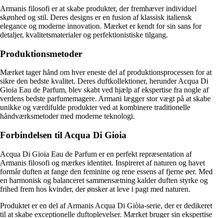
Armanis filosofi er at skabe produkter, der fremhæver individuel
skønhed og stil. Deres designs er en fusion af klassisk italiensk
elegance og moderne innovation. Mærket er kendt for sin sans for
detaljer, kvalitetsmaterialer og perfektionistiske tilgang.
Produktionsmetoder
Mærket tager hånd om hver eneste del af produktionsprocessen for at
sikre den bedste kvalitet. Deres duftkollektioner, herunder Acqua Di
Gioia Eau de Parfum, blev skabt ved hjælp af ekspertise fra nogle af
verdens bedste parfumemagere. Armani lægger stor vægt på at skabe
unikke og værdifulde produkter ved at kombinere traditionelle
håndværksmetoder med moderne teknologi.
Forbindelsen til Acqua Di Gioia
Acqua Di Gioia Eau de Parfum er en perfekt repræsentation af
Armanis filosofi og mærkes identitet. Inspireret af naturen og havet
formår duften at fange den feminine og rene essens af fjerne øer. Med
en harmonisk og balanceret sammensætning kalder duften styrke og
frihed frem hos kvinder, der ønsker at leve i pagt med naturen.
Produktet er en del af Armanis Acqua Di Giòia-serie, der er dedikeret
til at skabe exceptionelle duftoplevelser. Mærket bruger sin ekspertise