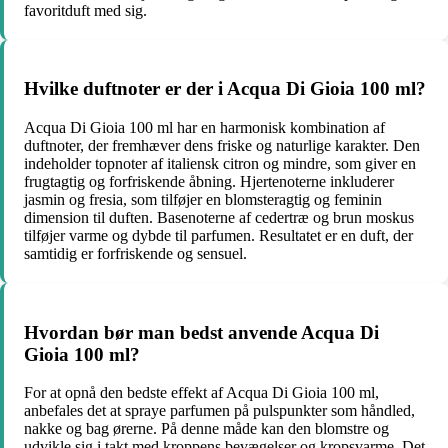
favoritduft med sig.
Hvilke duftnoter er der i Acqua Di Gioia 100 ml?
Acqua Di Gioia 100 ml har en harmonisk kombination af
duftnoter, der fremhæver dens friske og naturlige karakter. Den
indeholder topnoter af italiensk citron og mindre, som giver en
frugtagtig og forfriskende åbning. Hjertenoterne inkluderer
jasmin og fresia, som tilføjer en blomsteragtig og feminin
dimension til duften. Basenoterne af cedertræ og brun moskus
tilføjer varme og dybde til parfumen. Resultatet er en duft, der
samtidig er forfriskende og sensuel.
Hvordan bør man bedst anvende Acqua Di
Gioia 100 ml?
For at opnå den bedste effekt af Acqua Di Gioia 100 ml,
anbefales det at spraye parfumen på pulspunkter som håndled,
nakke og bag ørerne. På denne måde kan den blomstre og
udvikle sig i takt med kroppens bevægelser og kropsvarme. Det