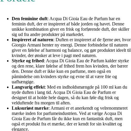
Den feminine duft
: Acqua Di Gioia Eau de Parfum har en
feminin duft, der er inspireret af både jorden og havet. Denne
unikke kombination giver en frisk og forførende duft, der skiller
sig ud fra andre produkter på markedet.
Inspireret af naturen
: Duften er inspireret af de fjerne øer, hvor
Giorgio Armani henter ny energi. Denne forbindelse til naturen
giver en følelse af harmoni og balance, og gør produktet ideelt til
kvinder, der ønsker at leve i pagt med naturen.
Styrke og frihed
: Acqua Di Gioia Eau de Parfum kalder styrke
og den rene, klare følelse af frihed frem hos kvinden, der bærer
den. Denne duft er ikke kun en parfume, men også en
påmindelse om kvinders styrke og evne til at være frie og
uafhængige.
Langvarig effekt
: Med en indholdsmængde på 100 ml kan du
nyde duften i lang tid. Acqua Di Gioia Eau de Parfum er
designet til at holde hele dagen, så du kan føle dig frisk og
velduftende fra morgen til aften.
Luksuriøst mærke
: Armani er et anerkendt og velrenommeret
mærke inden for parfumeindustrien. Ved at vælge Acqua Di
Gioia Eau de Parfum får du ikke kun en fantastisk duft, men
også et produkt fra et mærke, der er kendt for sin kvalitet og
elegance.