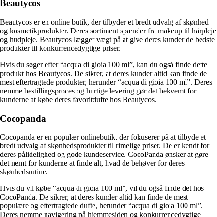
Beautycos
Beautycos er en online butik, der tilbyder et bredt udvalg af skønhed
og kosmetikprodukter. Deres sortiment spænder fra makeup til hårpleje
og hudpleje. Beautycos lægger vægt på at give deres kunder de bedste
produkter til konkurrencedygtige priser.
Hvis du søger efter “acqua di gioia 100 ml”, kan du også finde dette
produkt hos Beautycos. De sikrer, at deres kunder altid kan finde de
mest eftertragtede produkter, herunder “acqua di gioia 100 ml”. Deres
nemme bestillingsproces og hurtige levering gør det bekvemt for
kunderne at købe deres favoritdufte hos Beautycos.
Cocopanda
Cocopanda er en populær onlinebutik, der fokuserer på at tilbyde et
bredt udvalg af skønhedsprodukter til rimelige priser. De er kendt for
deres pålidelighed og gode kundeservice. CocoPanda ønsker at gøre
det nemt for kunderne at finde alt, hvad de behøver for deres
skønhedsrutine.
Hvis du vil købe “acqua di gioia 100 ml”, vil du også finde det hos
CocoPanda. De sikrer, at deres kunder altid kan finde de mest
populære og eftertragtede dufte, herunder “acqua di gioia 100 ml”.
Deres nemme navigering på hjemmesiden og konkurrencedygtige