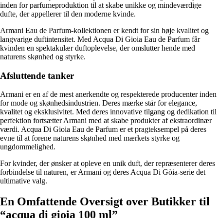
inden for parfumeproduktion til at skabe unikke og mindeværdige
dufte, der appellerer til den moderne kvinde.
Armani Eau de Parfum-kollektionen er kendt for sin høje kvalitet og
langvarige duftintensitet. Med Acqua Di Gioia Eau de Parfum får
kvinden en spektakulær duftoplevelse, der omslutter hende med
naturens skønhed og styrke.
Afsluttende tanker
Armani er en af ​​de mest anerkendte og respekterede producenter inden
for mode og skønhedsindustrien. Deres mærke står for elegance,
kvalitet og eksklusivitet. Med deres innovative tilgang og dedikation til
perfektion fortsætter Armani med at skabe produkter af ekstraordinær
værdi. Acqua Di Gioia Eau de Parfum er et pragteksempel på deres
evne til at forene naturens skønhed med mærkets styrke og
ungdommelighed.
For kvinder, der ønsker at opleve en unik duft, der repræsenterer deres
forbindelse til naturen, er Armani og deres Acqua Di Gòia-serie det
ultimative valg.
En Omfattende Oversigt over Butikker til
“acqua di gioia 100 ml”