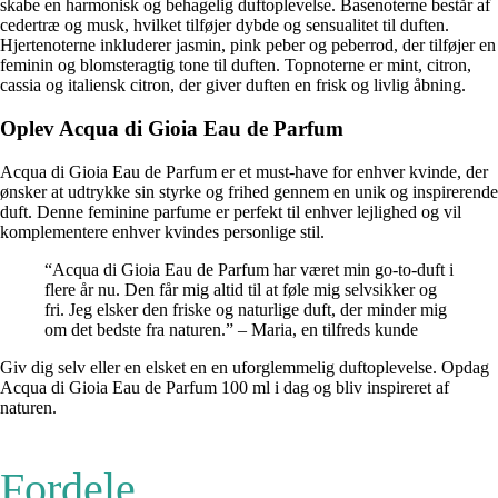
skabe en harmonisk og behagelig duftoplevelse. Basenoterne består af
cedertræ og musk, hvilket tilføjer dybde og sensualitet til duften.
Hjertenoterne inkluderer jasmin, pink peber og peberrod, der tilføjer en
feminin og blomsteragtig tone til duften. Topnoterne er mint, citron,
cassia og italiensk citron, der giver duften en frisk og livlig åbning.
Oplev Acqua di Gioia Eau de Parfum
Acqua di Gioia Eau de Parfum er et must-have for enhver kvinde, der
ønsker at udtrykke sin styrke og frihed gennem en unik og inspirerende
duft. Denne feminine parfume er perfekt til enhver lejlighed og vil
komplementere enhver kvindes personlige stil.
“Acqua di Gioia Eau de Parfum har været min go-to-duft i
flere år nu. Den får mig altid til at føle mig selvsikker og
fri. Jeg elsker den friske og naturlige duft, der minder mig
om det bedste fra naturen.” – Maria, en tilfreds kunde
Giv dig selv eller en elsket en en uforglemmelig duftoplevelse. Opdag
Acqua di Gioia Eau de Parfum 100 ml i dag og bliv inspireret af
naturen.
Fordele