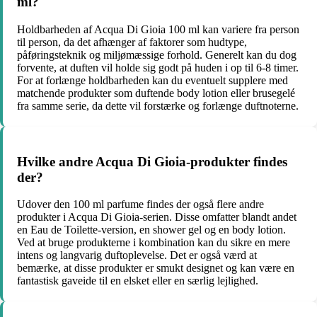
ml?
Holdbarheden af Acqua Di Gioia 100 ml kan variere fra person
til person, da det afhænger af faktorer som hudtype,
påføringsteknik og miljømæssige forhold. Generelt kan du dog
forvente, at duften vil holde sig godt på huden i op til 6-8 timer.
For at forlænge holdbarheden kan du eventuelt supplere med
matchende produkter som duftende body lotion eller brusegelé
fra samme serie, da dette vil forstærke og forlænge duftnoterne.
Hvilke andre Acqua Di Gioia-produkter findes
der?
Udover den 100 ml parfume findes der også flere andre
produkter i Acqua Di Gioia-serien. Disse omfatter blandt andet
en Eau de Toilette-version, en shower gel og en body lotion.
Ved at bruge produkterne i kombination kan du sikre en mere
intens og langvarig duftoplevelse. Det er også værd at
bemærke, at disse produkter er smukt designet og kan være en
fantastisk gaveide til en elsket eller en særlig lejlighed.