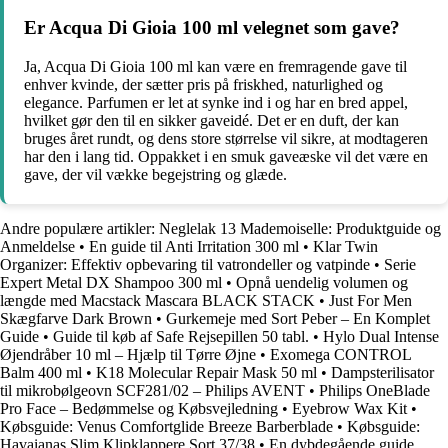
Er Acqua Di Gioia 100 ml velegnet som gave?
Ja, Acqua Di Gioia 100 ml kan være en fremragende gave til
enhver kvinde, der sætter pris på friskhed, naturlighed og
elegance. Parfumen er let at synke ind i og har en bred appel,
hvilket gør den til en sikker gaveidé. Det er en duft, der kan
bruges året rundt, og dens store størrelse vil sikre, at modtageren
har den i lang tid. Oppakket i en smuk gaveæske vil det være en
gave, der vil vække begejstring og glæde.
Andre populære artikler:
Neglelak 13 Mademoiselle: Produktguide og
Anmeldelse
•
En guide til Anti Irritation 300 ml
•
Klar Twin
Organizer: Effektiv opbevaring til vatrondeller og vatpinde
•
Serie
Expert Metal DX Shampoo 300 ml
•
Opnå uendelig volumen og
længde med Macstack Mascara BLACK STACK
•
Just For Men
Skægfarve Dark Brown
•
Gurkemeje med Sort Peber – En Komplet
Guide
•
Guide til køb af Safe Rejsepillen 50 tabl.
•
Hylo Dual Intense
Øjendråber 10 ml – Hjælp til Tørre Øjne
•
Exomega CONTROL
Balm 400 ml
•
K18 Molecular Repair Mask 50 ml
•
Dampsterilisator
til mikrobølgeovn SCF281/02 – Philips AVENT
•
Philips OneBlade
Pro Face – Bedømmelse og Købsvejledning
•
Eyebrow Wax Kit
•
Købsguide: Venus Comfortglide Breeze Barberblade
•
Købsguide:
Havaianas Slim Klipklappere Sort 37/38
•
En dybdegående guide