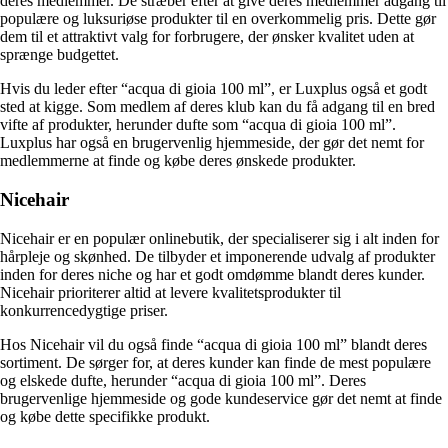
deres medlemmer. De stræber efter at give deres medlemmer adgang til
populære og luksuriøse produkter til en overkommelig pris. Dette gør
dem til et attraktivt valg for forbrugere, der ønsker kvalitet uden at
sprænge budgettet.
Hvis du leder efter “acqua di gioia 100 ml”, er Luxplus også et godt
sted at kigge. Som medlem af deres klub kan du få adgang til en bred
vifte af produkter, herunder dufte som “acqua di gioia 100 ml”.
Luxplus har også en brugervenlig hjemmeside, der gør det nemt for
medlemmerne at finde og købe deres ønskede produkter.
Nicehair
Nicehair er en populær onlinebutik, der specialiserer sig i alt inden for
hårpleje og skønhed. De tilbyder et imponerende udvalg af produkter
inden for deres niche og har et godt omdømme blandt deres kunder.
Nicehair prioriterer altid at levere kvalitetsprodukter til
konkurrencedygtige priser.
Hos Nicehair vil du også finde “acqua di gioia 100 ml” blandt deres
sortiment. De sørger for, at deres kunder kan finde de mest populære
og elskede dufte, herunder “acqua di gioia 100 ml”. Deres
brugervenlige hjemmeside og gode kundeservice gør det nemt at finde
og købe dette specifikke produkt.