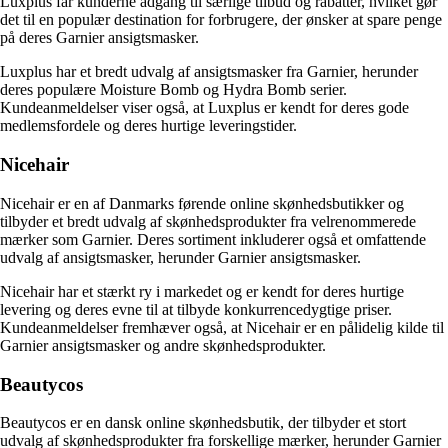
Luxplus får kunderne adgang til særlige tilbud og rabatter, hvilket gør
det til en populær destination for forbrugere, der ønsker at spare penge
på deres Garnier ansigtsmasker.
Luxplus har et bredt udvalg af ansigtsmasker fra Garnier, herunder
deres populære Moisture Bomb og Hydra Bomb serier.
Kundeanmeldelser viser også, at Luxplus er kendt for deres gode
medlemsfordele og deres hurtige leveringstider.
Nicehair
Nicehair er en af Danmarks førende online skønhedsbutikker og
tilbyder et bredt udvalg af skønhedsprodukter fra velrenommerede
mærker som Garnier. Deres sortiment inkluderer også et omfattende
udvalg af ansigtsmasker, herunder Garnier ansigtsmasker.
Nicehair har et stærkt ry i markedet og er kendt for deres hurtige
levering og deres evne til at tilbyde konkurrencedygtige priser.
Kundeanmeldelser fremhæver også, at Nicehair er en pålidelig kilde til
Garnier ansigtsmasker og andre skønhedsprodukter.
Beautycos
Beautycos er en dansk online skønhedsbutik, der tilbyder et stort
udvalg af skønhedsprodukter fra forskellige mærker, herunder Garnier