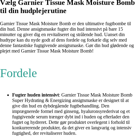
Vælg Garnier Tissue Mask Moisture Bomb
til din hudplejerutine
Garnier Tissue Mask Moisture Bomb er den ultimative fugtbombe til
din hud. Denne ansigtsmaske fugter din hud intensivt på bare 15
minutter og giver dig en revitaliseret og strålende hud. Uanset din
hudtype kan du nyde godt af dens fordele og forkæle dig selv med
denne fantastiske fugtgivende ansigtsmaske. Gør din hud glødende og
plejet med Garnier Tissue Mask Moisture Bomb!
Fordele
Fugter huden intensivt
: Garnier Tissue Mask Moisture Bomb
Super Hydrating & Energizing ansigtsmaske er designet til at
give din hud en dybdegående fugtbehandling. Den
imprægnerede formel med ginseng, hyaluronsyrederivat og et
fugtgivende serum trænger dybt ind i huden og efterlader den
fugtet og hydreret. Dette gør produktet overlegent i forhold til
konkurrerende produkter, da det giver en langvarig og intensiv
fugtighed, der revitaliserer huden.