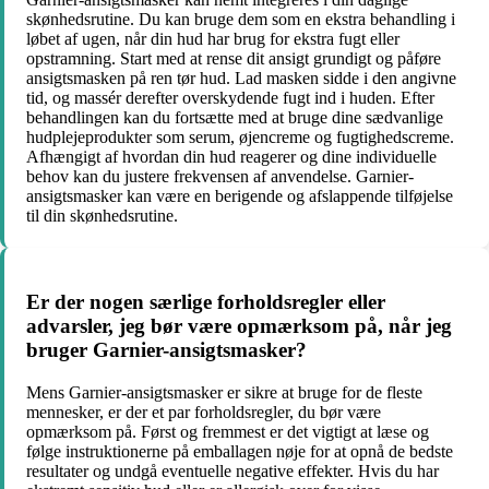
skønhedsrutine. Du kan bruge dem som en ekstra behandling i
løbet af ugen, når din hud har brug for ekstra fugt eller
opstramning. Start med at rense dit ansigt grundigt og påføre
ansigtsmasken på ren tør hud. Lad masken sidde i den angivne
tid, og massér derefter overskydende fugt ind i huden. Efter
behandlingen kan du fortsætte med at bruge dine sædvanlige
hudplejeprodukter som serum, øjencreme og fugtighedscreme.
Afhængigt af hvordan din hud reagerer og dine individuelle
behov kan du justere frekvensen af anvendelse. Garnier-
ansigtsmasker kan være en berigende og afslappende tilføjelse
til din skønhedsrutine.
Er der nogen særlige forholdsregler eller
advarsler, jeg bør være opmærksom på, når jeg
bruger Garnier-ansigtsmasker?
Mens Garnier-ansigtsmasker er sikre at bruge for de fleste
mennesker, er der et par forholdsregler, du bør være
opmærksom på. Først og fremmest er det vigtigt at læse og
følge instruktionerne på emballagen nøje for at opnå de bedste
resultater og undgå eventuelle negative effekter. Hvis du har