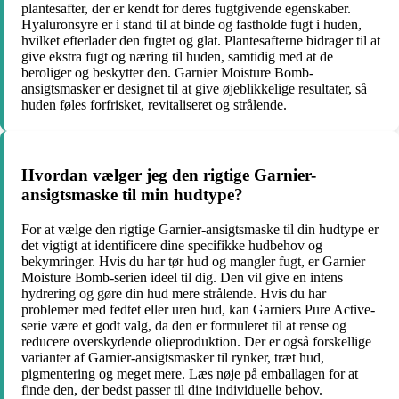
plantesafter, der er kendt for deres fugtgivende egenskaber.
Hyaluronsyre er i stand til at binde og fastholde fugt i huden,
hvilket efterlader den fugtet og glat. Plantesafterne bidrager til at
give ekstra fugt og næring til huden, samtidig med at de
beroliger og beskytter den. Garnier Moisture Bomb-
ansigtsmasker er designet til at give øjeblikkelige resultater, så
huden føles forfrisket, revitaliseret og strålende.
Hvordan vælger jeg den rigtige Garnier-
ansigtsmaske til min hudtype?
For at vælge den rigtige Garnier-ansigtsmaske til din hudtype er
det vigtigt at identificere dine specifikke hudbehov og
bekymringer. Hvis du har tør hud og mangler fugt, er Garnier
Moisture Bomb-serien ideel til dig. Den vil give en intens
hydrering og gøre din hud mere strålende. Hvis du har
problemer med fedtet eller uren hud, kan Garniers Pure Active-
serie være et godt valg, da den er formuleret til at rense og
reducere overskydende olieproduktion. Der er også forskellige
varianter af Garnier-ansigtsmasker til rynker, træt hud,
pigmentering og meget mere. Læs nøje på emballagen for at
finde den, der bedst passer til dine individuelle behov.