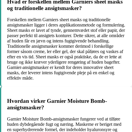
Hvad er forskellen mellem Garniers sheet masks
og traditionelle ansigtsmasker?
Forskellen mellem Garniers sheet masks og traditionelle
ansigtsmasker ligger i deres applikationsmetode og formulering.
Sheet masks er lavet af tynde, gennemvædet stof eller papir, der
passer perfekt til ansigtets konturer. Dette sikrer, at alle områder
af huden får en jævn og intens fugtgivende behandling.
Traditionelle ansigtsmasker kommer derimod i forskellige
former såsom creme, ler eller gel, der skal påføres og vaskes af
efter en vis tid. Sheet masks er også praktiske, da de er lette at
bruge og ikke kræver yderligere rengøring af huden bagefter.
Garnier-ansigtsmasker er kendt for deres innovative sheet
masks, der leverer intens fugtgivende pleje på en enkel og
effektiv måde.
Hvordan virker Garnier Moisture Bomb-
ansigtsmasker?
Garnier Moisture Bomb-ansigtsmasker fungerer ved at tilføre
huden dybdegående fugt og næring. Maskerne er beriget med
en superhydrerende formel, der indeholder hyaluronsyre og