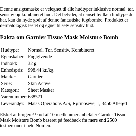
Denne ansigtsmaske er velegnet til alle hudtyper inklusive normal, tør,
sensitiv og kombineret hud. Det betyder, at uanset hvilken hudtype du
har, kan du nyde godt af denne fantastiske fugtbombe. Produktet er
dermatologisk testet og egnet til selv sensitiv hud.
Fakta om Garnier Tissue Mask Moisture Bomb
Hudtype:
Normal, Tør, Sensitiv, Kombineret
Egenskaber:
Fugtgivende
Indhold:
32 g
Enhedspris:
998,44 kr./kg
Mærke:
Garnier
Serie:
Skin Active
Kategori:
Sheet Masker
Varenummer:
688571
Leverandør:
Matas Operations A/S, Rørmosevej 1, 3450 Allerød
Elsket af brugere! 9 ud af 10 medlemmer anbefaler Garnier Tissue
Mask Moisture Bomb baseret på feedback fra mere end 2500
testpersoner i hele Norden.