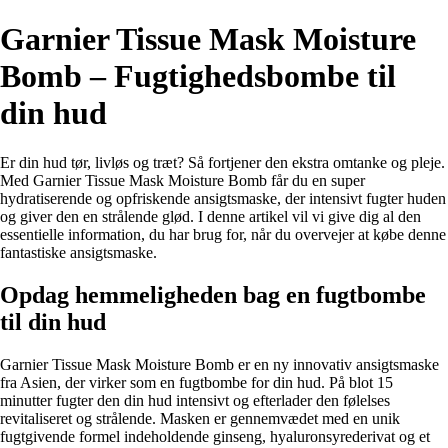
Garnier Tissue Mask Moisture
Bomb – Fugtighedsbombe til
din hud
Er din hud tør, livløs og træt? Så fortjener den ekstra omtanke og pleje.
Med Garnier Tissue Mask Moisture Bomb får du en super
hydratiserende og opfriskende ansigtsmaske, der intensivt fugter huden
og giver den en strålende glød. I denne artikel vil vi give dig al den
essentielle information, du har brug for, når du overvejer at købe denne
fantastiske ansigtsmaske.
Opdag hemmeligheden bag en fugtbombe
til din hud
Garnier Tissue Mask Moisture Bomb er en ny innovativ ansigtsmaske
fra Asien, der virker som en fugtbombe for din hud. På blot 15
minutter fugter den din hud intensivt og efterlader den følelses
revitaliseret og strålende. Masken er gennemvædet med en unik
fugtgivende formel indeholdende ginseng, hyaluronsyrederivat og et