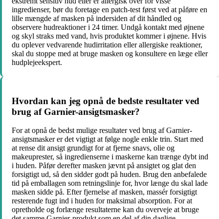
ekstremt sensitiv hud eller er allergisk over for visse
ingredienser, bør du foretage en patch-test først ved at påføre en
lille mængde af masken på indersiden af dit håndled og
observere hudreaktioner i 24 timer. Undgå kontakt med øjnene
og skyl straks med vand, hvis produktet kommer i øjnene. Hvis
du oplever vedvarende hudirritation eller allergiske reaktioner,
skal du stoppe med at bruge masken og konsultere en læge eller
hudplejeekspert.
Hvordan kan jeg opnå de bedste resultater ved
brug af Garnier-ansigtsmasker?
For at opnå de bedst mulige resultater ved brug af Garnier-
ansigtsmasker er det vigtigt at følge nogle enkle trin. Start med
at rense dit ansigt grundigt for at fjerne snavs, olie og
makeuprester, så ingredienserne i maskerne kan trænge dybt ind
i huden. Påfør derefter masken jævnt på ansigtet og glat den
forsigtigt ud, så den sidder godt på huden. Brug den anbefalede
tid på emballagen som retningslinje for, hvor længe du skal lade
masken sidde på. Efter fjernelse af masken, massér forsigtigt
resterende fugt ind i huden for maksimal absorption. For at
opretholde og forlænge resultaterne kan du overveje at bruge
det samme Garnier-produkt som en del af din daglige