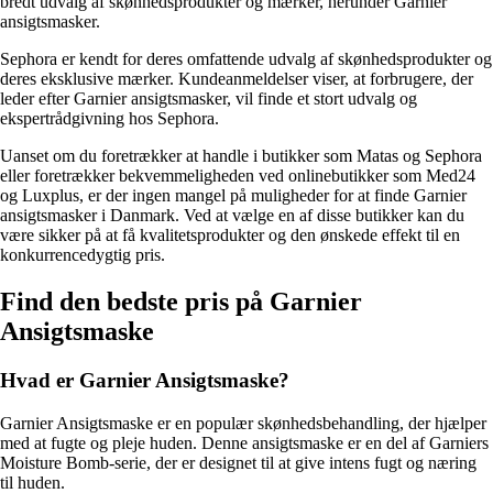
bredt udvalg af skønhedsprodukter og mærker, herunder Garnier
ansigtsmasker.
Sephora er kendt for deres omfattende udvalg af skønhedsprodukter og
deres eksklusive mærker. Kundeanmeldelser viser, at forbrugere, der
leder efter Garnier ansigtsmasker, vil finde et stort udvalg og
ekspertrådgivning hos Sephora.
Uanset om du foretrækker at handle i butikker som Matas og Sephora
eller foretrækker bekvemmeligheden ved onlinebutikker som Med24
og Luxplus, er der ingen mangel på muligheder for at finde Garnier
ansigtsmasker i Danmark. Ved at vælge en af ​​disse butikker kan du
være sikker på at få kvalitetsprodukter og den ønskede effekt til en
konkurrencedygtig pris.
Find den bedste pris på Garnier
Ansigtsmaske
Hvad er Garnier Ansigtsmaske?
Garnier Ansigtsmaske er en populær skønhedsbehandling, der hjælper
med at fugte og pleje huden. Denne ansigtsmaske er en del af Garniers
Moisture Bomb-serie, der er designet til at give intens fugt og næring
til huden.