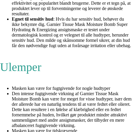
effektivitet og popularitet blandt brugerne. Dette er et tegn på, at
produktet lever op til forventningerne og leverer de ønskede
resultater.
Egnet til sensitiv hud
: Hvis du har sensitiv hud, behøver du
ikke bekymre dig. Garnier Tissue Mask Moisture Bomb Super
Hydrating & Energizing ansigtsmaske er testet under
dermatologisk kontrol og er velegnet til alle hudtyper, herunder
sensitiv hud. Den milde og skånsomme formel sikrer, at din hud
får den nødvendige fugt uden at forårsage irritation eller ubehag.
Ulemper
Masken kan være for fugtgivende for nogle hudtyper
Den intense fugtgivende virkning af Garnier Tissue Mask
Moisture Bomb kan være for meget for visse hudtyper, især dem
der allerede har en naturlig tendens til at være fedtet eller olieret.
Dette kan resultere i en følelse af klæbrighed eller en fedtet
fornemmelse på huden, hvilket gør produktet mindre attraktivt
sammenlignet med andre ansigtsmasker, der tilbyder en mere
afbalanceret fugtgivende virkning.
Masken kan være for tidskrævende