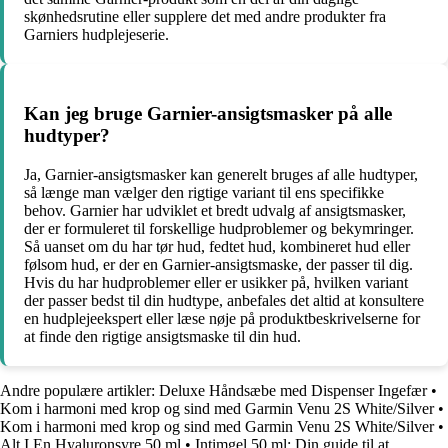
skønhedsrutine eller supplere det med andre produkter fra
Garniers hudplejeserie.
Kan jeg bruge Garnier-ansigtsmasker på alle
hudtyper?
Ja, Garnier-ansigtsmasker kan generelt bruges af alle hudtyper,
så længe man vælger den rigtige variant til ens specifikke
behov. Garnier har udviklet et bredt udvalg af ansigtsmasker,
der er formuleret til forskellige hudproblemer og bekymringer.
Så uanset om du har tør hud, fedtet hud, kombineret hud eller
følsom hud, er der en Garnier-ansigtsmaske, der passer til dig.
Hvis du har hudproblemer eller er usikker på, hvilken variant
der passer bedst til din hudtype, anbefales det altid at konsultere
en hudplejeekspert eller læse nøje på produktbeskrivelserne for
at finde den rigtige ansigtsmaske til din hud.
Andre populære artikler:
Deluxe Håndsæbe med Dispenser Ingefær
•
Kom i harmoni med krop og sind med Garmin Venu 2S White/Silver
•
Kom i harmoni med krop og sind med Garmin Venu 2S White/Silver
•
Alt I En Hyaluronsyre 50 ml
•
Intimgel 50 ml: Din guide til at