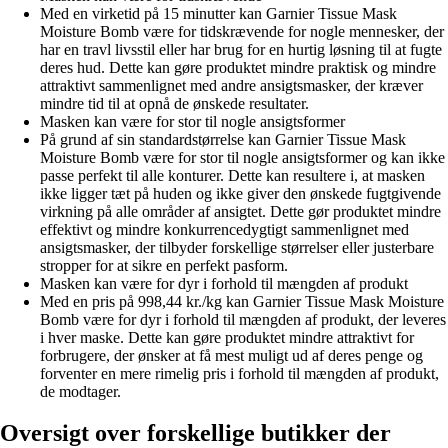
Med en virketid på 15 minutter kan Garnier Tissue Mask
Moisture Bomb være for tidskrævende for nogle mennesker, der
har en travl livsstil eller har brug for en hurtig løsning til at fugte
deres hud. Dette kan gøre produktet mindre praktisk og mindre
attraktivt sammenlignet med andre ansigtsmasker, der kræver
mindre tid til at opnå de ønskede resultater.
Masken kan være for stor til nogle ansigtsformer
På grund af sin standardstørrelse kan Garnier Tissue Mask
Moisture Bomb være for stor til nogle ansigtsformer og kan ikke
passe perfekt til alle konturer. Dette kan resultere i, at masken
ikke ligger tæt på huden og ikke giver den ønskede fugtgivende
virkning på alle områder af ansigtet. Dette gør produktet mindre
effektivt og mindre konkurrencedygtigt sammenlignet med
ansigtsmasker, der tilbyder forskellige størrelser eller justerbare
stropper for at sikre en perfekt pasform.
Masken kan være for dyr i forhold til mængden af produkt
Med en pris på 998,44 kr./kg kan Garnier Tissue Mask Moisture
Bomb være for dyr i forhold til mængden af produkt, der leveres
i hver maske. Dette kan gøre produktet mindre attraktivt for
forbrugere, der ønsker at få mest muligt ud af deres penge og
forventer en mere rimelig pris i forhold til mængden af produkt,
de modtager.
Oversigt over forskellige butikker der