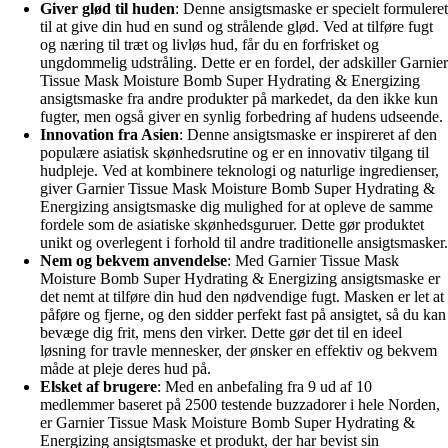
Giver glød til huden
: Denne ansigtsmaske er specielt formuleret
til at give din hud en sund og strålende glød. Ved at tilføre fugt
og næring til træt og livløs hud, får du en forfrisket og
ungdommelig udstråling. Dette er en fordel, der adskiller Garnier
Tissue Mask Moisture Bomb Super Hydrating & Energizing
ansigtsmaske fra andre produkter på markedet, da den ikke kun
fugter, men også giver en synlig forbedring af hudens udseende.
Innovation fra Asien
: Denne ansigtsmaske er inspireret af den
populære asiatisk skønhedsrutine og er en innovativ tilgang til
hudpleje. Ved at kombinere teknologi og naturlige ingredienser,
giver Garnier Tissue Mask Moisture Bomb Super Hydrating &
Energizing ansigtsmaske dig mulighed for at opleve de samme
fordele som de asiatiske skønhedsguruer. Dette gør produktet
unikt og overlegent i forhold til andre traditionelle ansigtsmasker.
Nem og bekvem anvendelse
: Med Garnier Tissue Mask
Moisture Bomb Super Hydrating & Energizing ansigtsmaske er
det nemt at tilføre din hud den nødvendige fugt. Masken er let at
påføre og fjerne, og den sidder perfekt fast på ansigtet, så du kan
bevæge dig frit, mens den virker. Dette gør det til en ideel
løsning for travle mennesker, der ønsker en effektiv og bekvem
måde at pleje deres hud på.
Elsket af brugere
: Med en anbefaling fra 9 ud af 10
medlemmer baseret på 2500 testende buzzadorer i hele Norden,
er Garnier Tissue Mask Moisture Bomb Super Hydrating &
Energizing ansigtsmaske et produkt, der har bevist sin