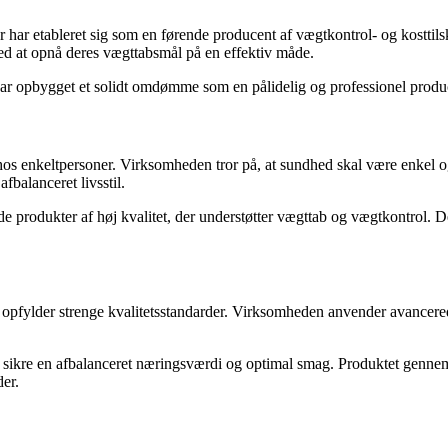
r har etableret sig som en førende producent af vægtkontrol- og kostt
k med at opnå deres vægttabsmål på en effektiv måde.
r opbygget et solidt omdømme som en pålidelig og professionel produce
 enkeltpersoner. Virksomheden tror på, at sundhed skal være enkel og til
fbalanceret livsstil.
e produkter af høj kvalitet, der understøtter vægttab og vægtkontrol. De 
 opfylder strenge kvalitetsstandarder. Virksomheden anvender avancere
t sikre en afbalanceret næringsværdi og optimal smag. Produktet gennemg
der.