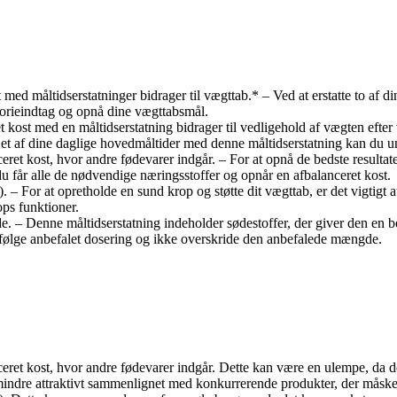
 med måltidserstatninger bidrager til vægttab.* – Ved at erstatte to af
lorieindtag og opnå dine vægttabsmål.
et kost med en måltidserstatning bidrager til vedligehold af vægten eft
te et af dine daglige hovedmåltider med denne måltidserstatning kan du u
ret kost, hvor andre fødevarer indgår. – For at opnå de bedste resultat
 du får alle de nødvendige næringsstoffer og opnår en afbalanceret kost.
. – For at opretholde en sund krop og støtte dit vægttab, er det vigtigt 
ps funktioner.
e. – Denne måltidserstatning indeholder sødestoffer, der giver den en b
t følge anbefalet dosering og ikke overskride den anbefalede mængde.
ret kost, hvor andre fødevarer indgår. Dette kan være en ulempe, da de
mindre attraktivt sammenlignet med konkurrerende produkter, der måske t