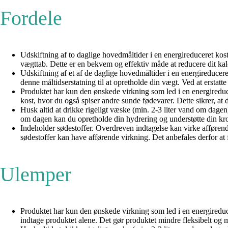
Fordele
Udskiftning af to daglige hovedmåltider i en energireduceret kost
vægttab. Dette er en bekvem og effektiv måde at reducere dit ka
Udskiftning af et af de daglige hovedmåltider i en energireducer
denne måltidserstatning til at opretholde din vægt. Ved at erstat
Produktet har kun den ønskede virkning som led i en energireduce
kost, hvor du også spiser andre sunde fødevarer. Dette sikrer, at
Husk altid at drikke rigeligt væske (min. 2-3 liter vand om dagen)
om dagen kan du opretholde din hydrering og understøtte din kro
Indeholder sødestoffer. Overdreven indtagelse kan virke afførend
sødestoffer kan have afførende virkning. Det anbefales derfor a
Ulemper
Produktet har kun den ønskede virkning som led i en energireduce
indtage produktet alene. Det gør produktet mindre fleksibelt og 