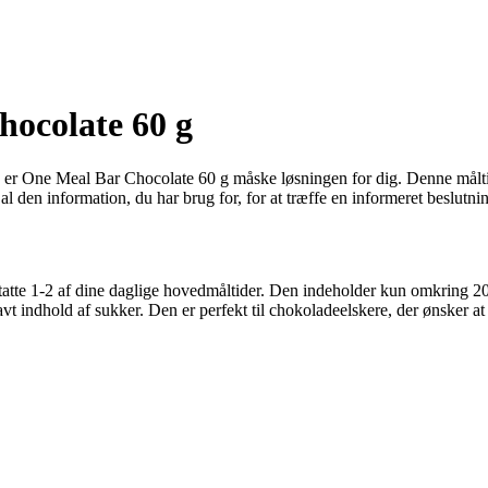
hocolate 60 g
å er One Meal Bar Chocolate 60 g måske løsningen for dig. Denne måltids
 al den information, du har brug for, for at træffe en informeret beslutn
tatte 1-2 af dine daglige hovedmåltider. Den indeholder kun omkring 200
t indhold af sukker. Den er perfekt til chokoladeelskere, der ønsker at 