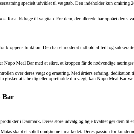
statning specielt udviklet til vægttab. Den indeholder kun omkring 200 
 kost for at bidrage til vægttab. For dem, der allerede har opnået dere
or kroppens funktion. Den har et moderat indhold af fedt og sukkerarter,
r Nupo Meal Bar med at sikre, at kroppen får de nødvendige næringssto
trollen over deres vægt og ernæring. Med årtiers erfaring, dedikation t
 ønsker at tabe dig eller opretholde din vægt, kan Nupo Meal Bar være
o Bar
rodukter i Danmark. Deres store udvalg og høje kvalitet gør dem til en 
r Matas skabt et solidt omdømme i markedet. Deres passion for kundern