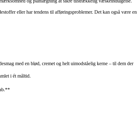
opmærksomhed og planlægning at sikre tilstrækkelig væskeindtagelse.
stoffer eller har tendens til afføringsproblemer. Det kan også være en
esmag med en blød, cremet og helt uimodståelig kerne – til dem der
mlet i ét måltid.
tab.**