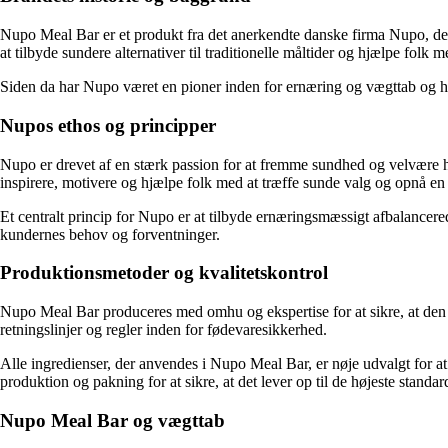
Nupo Meal Bar er et produkt fra det anerkendte danske firma Nupo, de
at tilbyde sundere alternativer til traditionelle måltider og hjælpe fol
Siden da har Nupo været en pioner inden for ernæring og vægttab og ha
Nupos ethos og principper
Nupo er drevet af en stærk passion for at fremme sundhed og velvære hos
inspirere, motivere og hjælpe folk med at træffe sunde valg og opnå en a
Et centralt princip for Nupo er at tilbyde ernæringsmæssigt afbalancered
kundernes behov og forventninger.
Produktionsmetoder og kvalitetskontrol
Nupo Meal Bar produceres med omhu og ekspertise for at sikre, at den
retningslinjer og regler inden for fødevaresikkerhed.
Alle ingredienser, der anvendes i Nupo Meal Bar, er nøje udvalgt for a
produktion og pakning for at sikre, at det lever op til de højeste standar
Nupo Meal Bar og vægttab