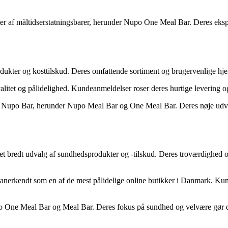
ter af måltidserstatningsbarer, herunder Nupo One Meal Bar. Deres ekspe
rodukter og kosttilskud. Deres omfattende sortiment og brugervenlige h
itet og pålidelighed. Kundeanmeldelser roser deres hurtige levering 
 Nupo Bar, herunder Nupo Meal Bar og One Meal Bar. Deres nøje udvalgt
 et bredt udvalg af sundhedsprodukter og -tilskud. Deres troværdighed og
r anerkendt som en af de mest pålidelige online butikker i Danmark. K
 One Meal Bar og Meal Bar. Deres fokus på sundhed og velvære gør dem t