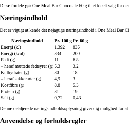
Disse fordele gør One Meal Bar Chocolate 60 g til et ideelt valg for d
Næringsindhold
Det er vigtigt at kende det nøjagtige næringsindhold i One Meal Bar Ch
Næringsindhold
Pr. 100 g
Pr. 60 g
Energi (kJ)
1.392
835
Energi (kcal)
334
200
Fedt (g)
11
6.8
– heraf mættede fedtsyrer (g)
5,3
3,2
Kulhydrater (g)
30
18
– heraf sukkerarter (g)
4,9
3
Kostfibre (g)
8,8
5,3
Protein (g)
31
19
Salt (g)
0,72
0,43
Denne detaljerede næringsindholdsoplysning giver dig mulighed for at 
Anvendelse og forholdsregler