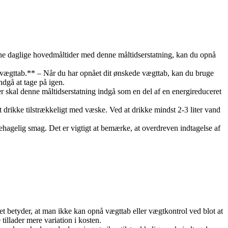
 dine daglige hovedmåltider med denne måltidserstatning, kan du opnå
er vægttab.** – Når du har opnået dit ønskede vægttab, kan du bruge
ndgå at tage på igen.
er skal denne måltidserstatning indgå som en del af en energireduceret
at drikke tilstrækkeligt med væske. Ved at drikke mindst 2-3 liter vand
ehagelig smag. Det er vigtigt at bemærke, at overdreven indtagelse af
t betyder, at man ikke kan opnå vægttab eller vægtkontrol ved blot at
illader mere variation i kosten.