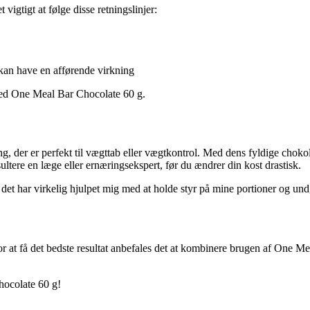
igtigt at følge disse retningslinjer:
kan have en afførende virkning
 med One Meal Bar Chocolate 60 g.
 der er perfekt til vægttab eller vægtkontrol. Med dens fyldige chokola
tere en læge eller ernæringsekspert, før du ændrer din kost drastisk.
 det har virkelig hjulpet mig med at holde styr på mine portioner og u
or at få det bedste resultat anbefales det at kombinere brugen af One 
hocolate 60 g!