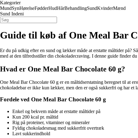
Kategorier
Mund
Syn
Hørelse
Fødder
Hud
Hår
Behandling
Sund
Kvinder
Mænd
Sund Indeni
Guide til køb af One Meal Bar C
Er du på udkig efter en sund og lækker måde at erstatte måltider på? S
med at den tilfredsstiller din chokoladecraving. I denne guide finder du
Hvad er One Meal Bar Chocolate 60 g?
One Meal Bar Chocolate 60 g er en måltidserstatning beregnet til at ers
chokoladebar er ikke kun lækker, men den er også sukkerfri og har et lav
Fordele ved One Meal Bar Chocolate 60 g
Enkel og bekvem måde at erstatte måltider på
Kun 200 kcal pr. måltid
Rig på proteiner, vitaminer og mineraler
Fyldig chokoladesmag med sukkerfrit overtræk
Lavt sukkerindhold