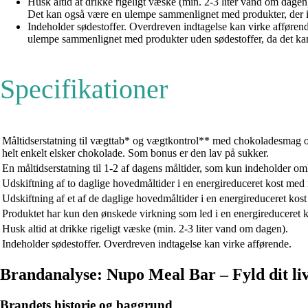
Husk altid at drikke rigeligt væske (min. 2-3 liter vand om dag
Det kan også være en ulempe sammenlignet med produkter, der ik
Indeholder sødestoffer. Overdreven indtagelse kan virke afførend
ulempe sammenlignet med produkter uden sødestoffer, da det k
Specifikationer
Måltidserstatning til vægttab* og vægtkontrol** med chokoladesmag o
helt enkelt elsker chokolade. Som bonus er den lav på sukker.
En måltidserstatning til 1-2 af dagens måltider, som kun indeholder omkr
Udskiftning af to daglige hovedmåltider i en energireduceret kost med m
Udskiftning af et af de daglige hovedmåltider i en energireduceret kost
Produktet har kun den ønskede virkning som led i en energireduceret k
Husk altid at drikke rigeligt væske (min. 2-3 liter vand om dagen).
Indeholder sødestoffer. Overdreven indtagelse kan virke afførende.
Brandanalyse: Nupo Meal Bar – Fyld dit li
Brandets historie og baggrund