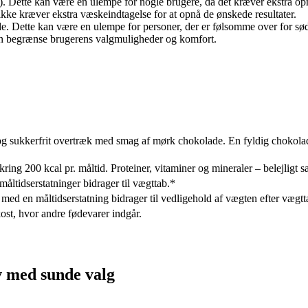
en). Dette kan være en ulempe for nogle brugere, da det kræver ekstra 
ke kræver ekstra væskeindtagelse for at opnå de ønskede resultater.
e. Dette kan være en ulempe for personer, der er følsomme over for søde
an begrænse brugerens valgmuligheder og komfort.
g sukkerfrit overtræk med smag af mørk chokolade. En fyldig chokolad
ing 200 kcal pr. måltid. Proteiner, vitaminer og mineraler – belejligt sa
åltidserstatninger bidrager til vægttab.*
 med en måltidserstatning bidrager til vedligehold af vægten efter vægt
ost, hvor andre fødevarer indgår.
v med sunde valg