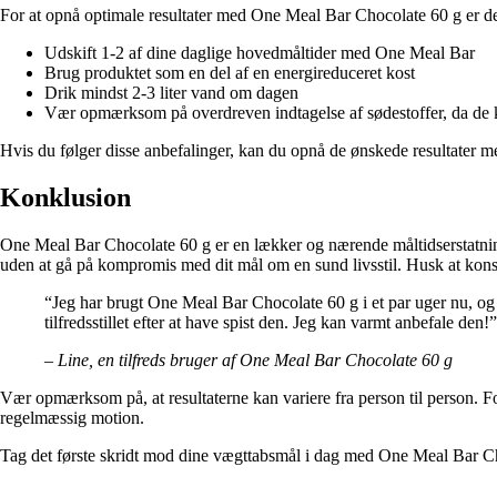
For at opnå optimale resultater med One Meal Bar Chocolate 60 g er det v
Udskift 1-2 af dine daglige hovedmåltider med One Meal Bar
Brug produktet som en del af en energireduceret kost
Drik mindst 2-3 liter vand om dagen
Vær opmærksom på overdreven indtagelse af sødestoffer, da de 
Hvis du følger disse anbefalinger, kan du opnå de ønskede resultater
Konklusion
One Meal Bar Chocolate 60 g er en lækker og nærende måltidserstatning,
uden at gå på kompromis med dit mål om en sund livsstil. Husk at konsul
“Jeg har brugt One Meal Bar Chocolate 60 g i et par uger nu, og
tilfredsstillet efter at have spist den. Jeg kan varmt anbefale den!”
– Line, en tilfreds bruger af One Meal Bar Chocolate 60 g
Vær opmærksom på, at resultaterne kan variere fra person til person. F
regelmæssig motion.
Tag det første skridt mod dine vægttabsmål i dag med One Meal Bar C