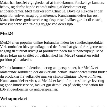
Matas har forstået vigtigheden af ​​at imødekomme forskellige kunders
behov, og derfor har de et bredt udvalg af deodoranter og
antiperspiranter. Med mærker som Clinique, Dove og Rexona er der
noget for enhver smag og præference. Kundeanmeldelser har rost
Matas for deres gode service og ekspertise, hvilket gør det til et sted,
hvor kunderne kan føle sig trygge ved deres køb.
Med24
Med24 er en populær online-forhandler inden for sundhedsprodukter.
Virksomheden blev grundlagt med det formål at give forbrugerne nem
adgang til et bredt udvalg af produkter inden for sundhedspleje. Med
deres fokus på kvalitet og pålidelighed har Med24 opnået en solid
position på markedet.
Når det kommer til deodoranter og antiperspiranter, har Med24 et
omfattende sortiment, der dækker alle behov. Blandt deres tilbud finder
du produkter fra velkendte mærker såsom Clinique, Dove og Nivea.
Kundeanmeldelser viser, at Med24 er kendt for deres hurtige levering
og gode kundeservice, hvilket gør dem til en pålidelig destination for
køb af deodoranter og antiperspiranter.
Webapotektet