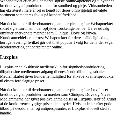
Webapotektet er en af Danmarks største online-apoteker og tilbyder et
bredt udvalg af produkter inden for sundhed og pleje. Virksomheden
har eksisteret i flere år og er kendt for deres omhyggeligt udvalgte
sortiment samt deres fokus på kundetilfredshed.
Når det kommer til deodoranter og antiperspiranter, har Webapotektet
sikret sig et sortiment, der opfylder forskellige behov. Deres udvalg
omfatter anerkendte mærker som Clinique, Dove og Nivea.
Kundeanmeldelser har rost Webapotektet for deres pålidelighed og
hurtige levering, hvilket gør det til et populært valg for dem, der søger
deodoranter og antiperspiranter online.
Luxplus
Luxplus er en eksklusiv medlemsklub for skønhedsprodukter og
tilbyder sine medlemmer adgang til enestående tilbud og rabatter.
Medlemskabet giver kunderne mulighed for at købe kvalitetsprodukter
til ekstra fordelagtige priser.
Når det kommer til deodoranter og antiperspiranter, har Luxplus et
bredt udvalg af produkter fra mærker som Clinique, Dove og Nivea.
Medlemmerne har givet positive anmeldelser af Luxplus, især på grund
af de konkurrencedygtige priser, de tilbyder. Hvis du leder efter gode
tilbud på deodoranter og antiperspiranter, er Luxplus et ideelt sted at
handle.