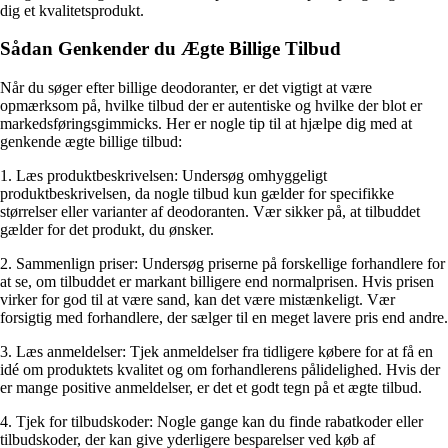
dig et kvalitetsprodukt.
Sådan Genkender du Ægte Billige Tilbud
Når du søger efter billige deodoranter, er det vigtigt at være
opmærksom på, hvilke tilbud der er autentiske og hvilke der blot er
markedsføringsgimmicks. Her er nogle tip til at hjælpe dig med at
genkende ægte billige tilbud:
1. Læs produktbeskrivelsen: Undersøg omhyggeligt
produktbeskrivelsen, da nogle tilbud kun gælder for specifikke
størrelser eller varianter af deodoranten. Vær sikker på, at tilbuddet
gælder for det produkt, du ønsker.
2. Sammenlign priser: Undersøg priserne på forskellige forhandlere for
at se, om tilbuddet er markant billigere end normalprisen. Hvis prisen
virker for god til at være sand, kan det være mistænkeligt. Vær
forsigtig med forhandlere, der sælger til en meget lavere pris end andre.
3. Læs anmeldelser: Tjek anmeldelser fra tidligere købere for at få en
idé om produktets kvalitet og om forhandlerens pålidelighed. Hvis der
er mange positive anmeldelser, er det et godt tegn på et ægte tilbud.
4. Tjek for tilbudskoder: Nogle gange kan du finde rabatkoder eller
tilbudskoder, der kan give yderligere besparelser ved køb af