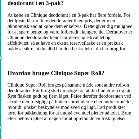
deodorant i en 3-pak?
At købe en Clinique deodorant i en 3-pak har flere fordele. For
det første får du flere deodoranter til en pris, der er mere
økonomisk end at købe dem enkeltvis. Dette giver dig mulighed
for at spare penge og være forberedt i længere tid. Derudover er
Clinique deodoranter kendt for deres høje kvalitet og
effektivitet, så at have en ekstra reserveflaske er en praktisk
måde at sikre, at du altid har den beskyttelse, du har brug for.
Hvordan bruges Clinique Super Roll?
Clinique Super Roll bruges på samme måde som andre roll-on
deodoranter. Før brug skal du sørge for, at din hud er ren og tør.
Ryst flasken godt og fjern låget. Påfør derefter deodoranten ved
at rulle den forsigtigt på huden i armhulerne eller andre områder,
hvor du ønsker beskyttelse mod sved og lugt. Lad produktet
tørre før påklædning for at undgå eventuel pletter på tøjet. Brug
efter behov i løbet af dagen for at opretholde en frisk følelse.