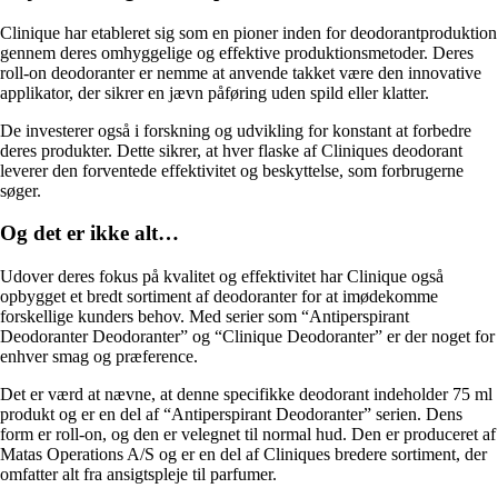
Clinique har etableret sig som en pioner inden for deodorantproduktion
gennem deres omhyggelige og effektive produktionsmetoder. Deres
roll-on deodoranter er nemme at anvende takket være den innovative
applikator, der sikrer en jævn påføring uden spild eller klatter.
De investerer også i forskning og udvikling for konstant at forbedre
deres produkter. Dette sikrer, at hver flaske af Cliniques deodorant
leverer den forventede effektivitet og beskyttelse, som forbrugerne
søger.
Og det er ikke alt…
Udover deres fokus på kvalitet og effektivitet har Clinique også
opbygget et bredt sortiment af deodoranter for at imødekomme
forskellige kunders behov. Med serier som “Antiperspirant
Deodoranter Deodoranter” og “Clinique Deodoranter” er der noget for
enhver smag og præference.
Det er værd at nævne, at denne specifikke deodorant indeholder 75 ml
produkt og er en del af “Antiperspirant Deodoranter” serien. Dens
form er roll-on, og den er velegnet til normal hud. Den er produceret af
Matas Operations A/S og er en del af Cliniques bredere sortiment, der
omfatter alt fra ansigtspleje til parfumer.