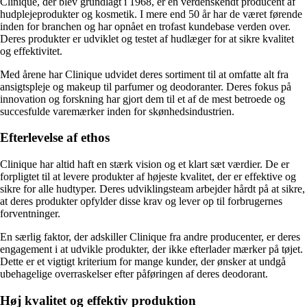
Clinique, der blev grundlagt i 1968, er en verdenskendt producent af
hudplejeprodukter og kosmetik. I mere end 50 år har de været førende
inden for branchen og har opnået en trofast kundebase verden over.
Deres produkter er udviklet og testet af hudlæger for at sikre kvalitet
og effektivitet.
Med årene har Clinique udvidet deres sortiment til at omfatte alt fra
ansigtspleje og makeup til parfumer og deodoranter. Deres fokus på
innovation og forskning har gjort dem til et af de mest betroede og
succesfulde varemærker inden for skønhedsindustrien.
Efterlevelse af ethos
Clinique har altid haft en stærk vision og et klart sæt værdier. De er
forpligtet til at levere produkter af højeste kvalitet, der er effektive og
sikre for alle hudtyper. Deres udviklingsteam arbejder hårdt på at sikre,
at deres produkter opfylder disse krav og lever op til forbrugernes
forventninger.
En særlig faktor, der adskiller Clinique fra andre producenter, er deres
engagement i at udvikle produkter, der ikke efterlader mærker på tøjet.
Dette er et vigtigt kriterium for mange kunder, der ønsker at undgå
ubehagelige overraskelser efter påføringen af deres deodorant.
Høj kvalitet og effektiv produktion