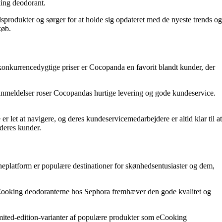
king deodorant.
dsprodukter og sørger for at holde sig opdateret med de nyeste trends og
køb.
 konkurrencedygtige priser er Cocopanda en favorit blandt kunder, der
anmeldelser roser Cocopandas hurtige levering og gode kundeservice.
 let at navigere, og deres kundeservicemedarbejdere er altid klar til at
deres kunder.
ineplatform er populære destinationer for skønhedsentusiaster og dem,
 eCooking deodoranterne hos Sephora fremhæver den gode kvalitet og
limited-edition-varianter af populære produkter som eCooking