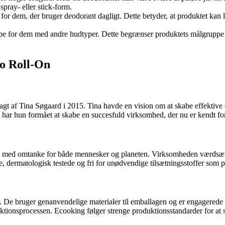
pray- eller stick-form.
or dem, der bruger deodorant dagligt. Dette betyder, at produktet kan lø
empe for dem med andre hudtyper. Dette begrænser produktets målgruppe
o Roll-On
gt af Tina Søgaard i 2015. Tina havde en vision om at skabe effektive 
har hun formået at skabe en succesfuld virksomhed, der nu er kendt fo
 skabt med omtanke for både mennesker og planeten. Virksomheden værds
e, dermatologisk testede og fri for unødvendige tilsætningsstoffer som p
. De bruger genanvendelige materialer til emballagen og er engagerede i
ktionsprocessen. Ecooking følger strenge produktionsstandarder for at si