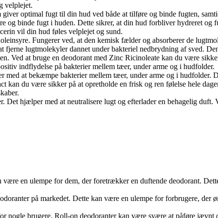
 velplejet.
giver optimal fugt til din hud ved både at tilføre og binde fugten, samt
øre og binde fugt i huden. Dette sikrer, at din hud forbliver hydreret og
erin vil din hud føles velplejet og sund.
inoleinsyre. Fungerer ved, at den kemisk fælder og absorberer de lugtmo
 at fjerne lugtmolekyler dannet under bakteriel nedbrydning af sved. D
gen. Ved at bruge en deodorant med Zinc Ricinoleate kan du være sikker
sitiv indflydelse på bakterier mellem tæer, under arme og i hudfolder.
med at bekæmpe bakterier mellem tæer, under arme og i hudfolder. Dette 
 kan du være sikker på at opretholde en frisk og ren følelse hele dage
skaber.
er. Det hjælper med at neutralisere lugt og efterlader en behagelig duft
kan være en ulempe for dem, der foretrækker en duftende deodorant. Det
odoranter på markedet. Dette kan være en ulempe for forbrugere, der øns
or nogle brugere. Roll-on deodoranter kan være svære at påføre jævnt og