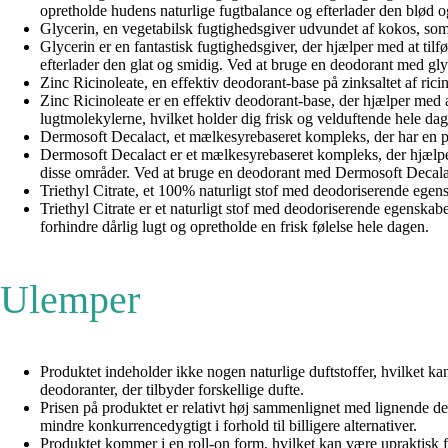
opretholde hudens naturlige fugtbalance og efterlader den blød og
Glycerin, en vegetabilsk fugtighedsgiver udvundet af kokos, som 
Glycerin er en fantastisk fugtighedsgiver, der hjælper med at tilf
efterlader den glat og smidig. Ved at bruge en deodorant med glyc
Zinc Ricinoleate, en effektiv deodorant-base på zinksaltet af ric
Zinc Ricinoleate er en effektiv deodorant-base, der hjælper med
lugtmolekylerne, hvilket holder dig frisk og velduftende hele da
Dermosoft Decalact, et mælkesyrebaseret kompleks, der har en po
Dermosoft Decalact er et mælkesyrebaseret kompleks, der hjælper 
disse områder. Ved at bruge en deodorant med Dermosoft Decalact
Triethyl Citrate, et 100% naturligt stof med deodoriserende egen
Triethyl Citrate er et naturligt stof med deodoriserende egenskab
forhindre dårlig lugt og opretholde en frisk følelse hele dagen.
Ulemper
Produktet indeholder ikke nogen naturlige duftstoffer, hvilket 
deodoranter, der tilbyder forskellige dufte.
Prisen på produktet er relativt høj sammenlignet med lignende de
mindre konkurrencedygtigt i forhold til billigere alternativer.
Produktet kommer i en roll-on form, hvilket kan være upraktisk f