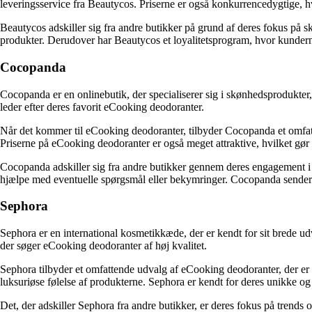
leveringsservice fra Beautycos. Priserne er også konkurrencedygtige, hvi
Beautycos adskiller sig fra andre butikker på grund af deres fokus på s
produkter. Derudover har Beautycos et loyalitetsprogram, hvor kunderne
Cocopanda
Cocopanda er en onlinebutik, der specialiserer sig i skønhedsprodukter
leder efter deres favorit eCooking deodoranter.
Når det kommer til eCooking deodoranter, tilbyder Cocopanda et omfat
Priserne på eCooking deodoranter er også meget attraktive, hvilket gør d
Cocopanda adskiller sig fra andre butikker gennem deres engagement i at
hjælpe med eventuelle spørgsmål eller bekymringer. Cocopanda sender o
Sephora
Sephora er en international kosmetikkæde, der er kendt for sit brede u
der søger eCooking deodoranter af høj kvalitet.
Sephora tilbyder et omfattende udvalg af eCooking deodoranter, der er
luksuriøse følelse af produkterne. Sephora er kendt for deres unikke o
Det, der adskiller Sephora fra andre butikker, er deres fokus på trends