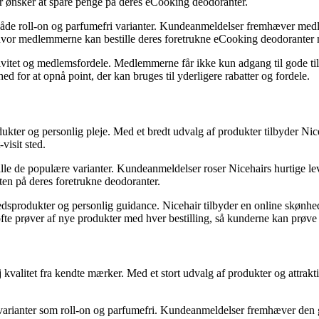
r ønsker at spare penge på deres eCooking deodoranter.
de roll-on og parfumefri varianter. Kundeanmeldelser fremhæver medlem
hvor medlemmerne kan bestille deres foretrukne eCooking deodoranter m
lusivitet og medlemsfordele. Medlemmerne får ikke kun adgang til gode
for at opnå point, der kan bruges til yderligere rabatter og fordele.
odukter og personlig pleje. Med et bredt udvalg af produkter tilbyder 
visit sted.
lle de populære varianter. Kundeanmeldelser roser Nicehairs hurtige l
gten på deres foretrukne deodoranter.
nhedsprodukter og personlig guidance. Nicehair tilbyder en online skø
fte prøver af nye produkter med hver bestilling, så kunderne kan prøve f
kvalitet fra kendte mærker. Med et stort udvalg af produkter og attrakt
 varianter som roll-on og parfumefri. Kundeanmeldelser fremhæver den 