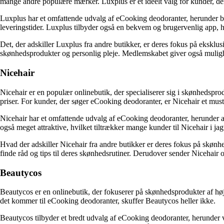
mange andre populære mærker. Luxplus er et ideelt valg for kunder, de
Luxplus har et omfattende udvalg af eCooking deodoranter, herunder bå
leveringstider. Luxplus tilbyder også en bekvem og brugervenlig app, 
Det, der adskiller Luxplus fra andre butikker, er deres fokus på eksk
skønhedsprodukter og personlig pleje. Medlemskabet giver også mulighed 
Nicehair
Nicehair er en populær onlinebutik, der specialiserer sig i skønhedspr
priser. For kunder, der søger eCooking deodoranter, er Nicehair et must-
Nicehair har et omfattende udvalg af eCooking deodoranter, herunder a
også meget attraktive, hvilket tiltrækker mange kunder til Nicehair i ja
Hvad der adskiller Nicehair fra andre butikker er deres fokus på skø
finde råd og tips til deres skønhedsrutiner. Derudover sender Nicehair o
Beautycos
Beautycos er en onlinebutik, der fokuserer på skønhedsprodukter af høj 
det kommer til eCooking deodoranter, skuffer Beautycos heller ikke.
Beautycos tilbyder et bredt udvalg af eCooking deodoranter, herunder