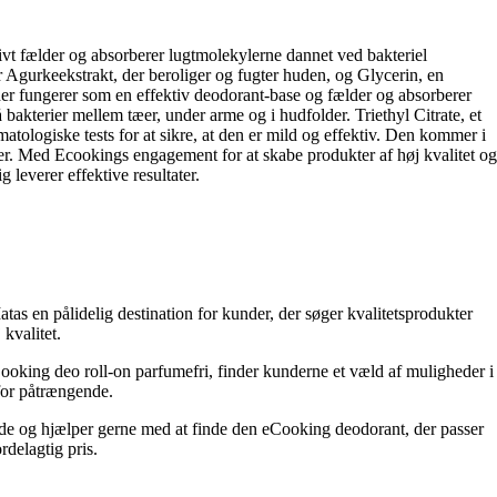
ivt fælder og absorberer lugtmolekylerne dannet ved bakteriel
r Agurkeekstrakt, der beroliger og fugter huden, og Glycerin, en
 der fungerer som en effektiv deodorant-base og fælder og absorberer
akterier mellem tæer, under arme og i hudfolder. Triethyl Citrate, et
tologiske tests for at sikre, at den er mild og effektiv. Den kommer i
er. Med Ecookings engagement for at skabe produkter af høj kvalitet og
leverer effektive resultater.
s en pålidelig destination for kunder, der søger kvalitetsprodukter
kvalitet.
ooking deo roll-on parfumefri, finder kunderne et væld af muligheder i
for påtrængende.
ede og hjælper gerne med at finde den eCooking deodorant, der passer
delagtig pris.