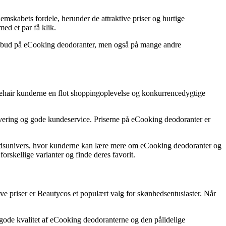
skabets fordele, herunder de attraktive priser og hurtige
ed et par få klik.
 tilbud på eCooking deodoranter, men også på mange andre
Nicehair kunderne en flot shoppingoplevelse og konkurrencedygtige
evering og gode kundeservice. Priserne på eCooking deodoranter er
nhedsunivers, hvor kunderne kan lære mere om eCooking deodoranter og
orskellige varianter og finde deres favorit.
ive priser er Beautycos et populært valg for skønhedsentusiaster. Når
gode kvalitet af eCooking deodoranterne og den pålidelige