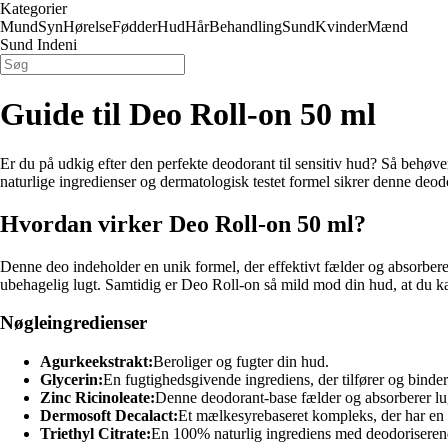
Kategorier
Mund
Syn
Hørelse
Fødder
Hud
Hår
Behandling
Sund
Kvinder
Mænd
Sund Indeni
Guide til Deo Roll-on 50 ml
Er du på udkig efter den perfekte deodorant til sensitiv hud? Så behøv
naturlige ingredienser og dermatologisk testet formel sikrer denne deo
Hvordan virker Deo Roll-on 50 ml?
Denne deo indeholder en unik formel, der effektivt fælder og absorbere
ubehagelig lugt. Samtidig er Deo Roll-on så mild mod din hud, at du kan
Nøgleingredienser
Agurkeekstrakt:
Beroliger og fugter din hud.
Glycerin:
En fugtighedsgivende ingrediens, der tilfører og binde
Zinc Ricinoleate:
Denne deodorant-base fælder og absorberer lu
Dermosoft Decalact:
Et mælkesyrebaseret kompleks, der har en p
Triethyl Citrate:
En 100% naturlig ingrediens med deodoriseren