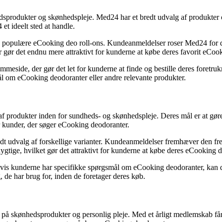
edsprodukter og skønhedspleje. Med24 har et bredt udvalg af produkter o
et ideelt sted at handle.
 populære eCooking deo roll-ons. Kundeanmeldelser roser Med24 for de
 gør det endnu mere attraktivt for kunderne at købe deres favorit eCoo
mmeside, der gør det let for kunderne at finde og bestille deres foret
mål om eCooking deodoranter eller andre relevante produkter.
af produkter inden for sundheds- og skønhedspleje. Deres mål er at gør
or kunder, der søger eCooking deodoranter.
dt udvalg af forskellige varianter. Kundeanmeldelser fremhæver den fr
ygtige, hvilket gør det attraktivt for kunderne at købe deres eCooking
vis kunderne har specifikke spørgsmål om eCooking deodoranter, kan de f
, de har brug for, inden de foretager deres køb.
 på skønhedsprodukter og personlig pleje. Med et årligt medlemskab f