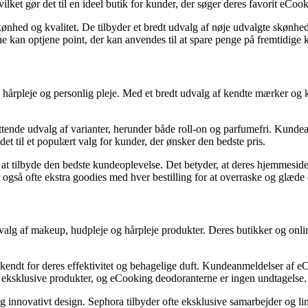
lket gør det til en ideel butik for kunder, der søger deres favorit eCoo
kønhed og kvalitet. De tilbyder et bredt udvalg af nøje udvalgte skønhe
 kan optjene point, der kan anvendes til at spare penge på fremtidige 
, hårpleje og personlig pleje. Med et bredt udvalg af kendte mærker og
tende udvalg af varianter, herunder både roll-on og parfumefri. Kunde
et til et populært valg for kunder, der ønsker den bedste pris.
 tilbyde den bedste kundeoplevelse. Det betyder, at deres hjemmeside er
gså ofte ekstra goodies med hver bestilling for at overraske og glæde 
dvalg af makeup, hudpleje og hårpleje produkter. Deres butikker og onl
 kendt for deres effektivitet og behagelige duft. Kundeanmeldelser af
g eksklusive produkter, og eCooking deodoranterne er ingen undtagelse.
 og innovativt design. Sephora tilbyder ofte eksklusive samarbejder og 