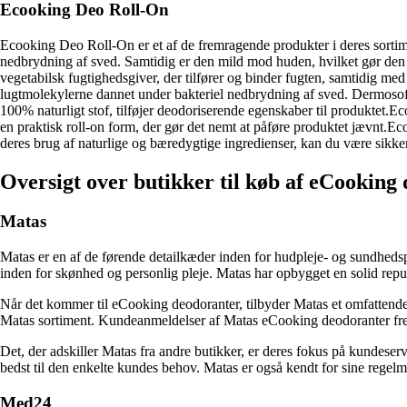
Ecooking Deo Roll-On
Ecooking Deo Roll-On er et af de fremragende produkter i deres sortim
nedbrydning af sved. Samtidig er den mild mod huden, hvilket gør den ve
vegetabilsk fugtighedsgiver, der tilfører og binder fugten, samtidig m
lugtmolekylerne dannet under bakteriel nedbrydning af sved. Dermosoft 
100% naturligt stof, tilføjer deodoriserende egenskaber til produktet.E
en praktisk roll-on form, der gør det nemt at påføre produktet jævnt.E
deres brug af naturlige og bæredygtige ingredienser, kan du være sikker
Oversigt over butikker til køb af eCooking
Matas
Matas er en af de førende detailkæder inden for hudpleje- og sundhedsp
inden for skønhed og personlig pleje. Matas har opbygget en solid reput
Når det kommer til eCooking deodoranter, tilbyder Matas et omfattende
Matas sortiment. Kundeanmeldelser af Matas eCooking deodoranter frem
Det, der adskiller Matas fra andre butikker, er deres fokus på kundes
bedst til den enkelte kundes behov. Matas er også kendt for sine regelm
Med24