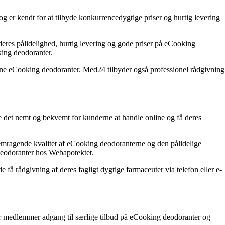
g er kendt for at tilbyde konkurrencedygtige priser og hurtig levering
res pålidelighed, hurtig levering og gode priser på eCooking
king deodoranter.
rukne eCooking deodoranter. Med24 tilbyder også professionel rådgivning
e det nemt og bekvemt for kunderne at handle online og få deres
emragende kvalitet af eCooking deodoranterne og den pålidelige
 deodoranter hos Webapotektet.
å rådgivning af deres fagligt dygtige farmaceuter via telefon eller e-
år medlemmer adgang til særlige tilbud på eCooking deodoranter og