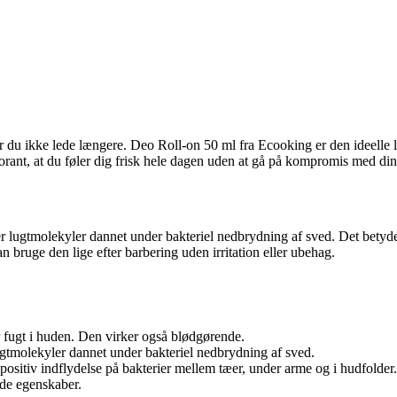
er du ikke lede længere. Deo Roll-on 50 ml fra Ecooking er den ideelle
dorant, at du føler dig frisk hele dagen uden at gå på kompromis med di
r lugtmolekyler dannet under bakteriel nedbrydning af sved. Det betyder
 bruge den lige efter barbering uden irritation eller ubehag.
r fugt i huden. Den virker også blødgørende.
gtmolekyler dannet under bakteriel nedbrydning af sved.
ositiv indflydelse på bakterier mellem tæer, under arme og i hudfolder.
de egenskaber.