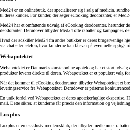
Med24 er en onlinebutik, der specialiserer sig i salg af medicin, sundh
til deres kunder. For kunder, der søger eCooking deodoranter, er Med24 
Med24 har et omfattende udvalg af eCooking deodoranter, herunder de
deodoranter. Derudover tilbyder Med24 ofte rabatter og kampagner, der
Hvad der adskiller Med24 fra andre butikker er deres brugervenlige hje
via chat eller telefon, hvor kunderne kan få svar på eventuelle spørgs
Webapotektet
Webapotektet er Danmarks største online apotek og har et stort udvalg 
produkter leveret direkte til døren. Webapotektet er et populært valg f
Når det kommer til eCooking deodoranter, tilbyder Webapotektet et bre
leveringsservice fra Webapotektet. Derudover er priserne konkurrenced
En unik fordel ved Webapotektet er deres apotekerfaglige ekspertise. H
mail. Dette sikrer, at kunderne får præcis den information og vejledning
Luxplus
Luxplus er en eksklusiv medlemsklub, der tilbyder medlemmer rabatter