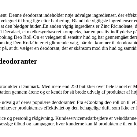
ent. Denne deodorant indeholder nøje udvalgte ingredienser, der effekt
legnet til brug lige efter barbering. Blandt de vigtigste ingredienser e
ed at den blødgør huden.En anden vigtig ingrediens er Zinc Ricinoleate,
Decalact, et mælkesyrebaseret kompleks, har en positiv indflydelse på b
cooking Deo Roll-On er velegnet til sensitiv hud og har gennemgået derma
cooking Deo Roll-On er et glimrende valg, når det kommer til deodorant
 på, at du vælger en deodorant, der er skånsom mod din hud og samtidig 
 deodoranter
rodukter i Danmark. Med mere end 250 butikker over hele landet er Mata
ation gennem årene og er kendt for sit brede udvalg af produkter af høj 
 udvalg af deres populære deodoranter. Fra eCooking deo roll-on til eC
hæver produkternes effektivitet og den behagelige duft, som ikke er 
ervice og personlig rådgivning. Kundeservicemedarbejdere er veluddann
æssige tilbud og kampagner, hvor kunderne kan få produkterne til en for