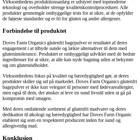
Virksomhedens produktionsanlæg er udstyret med topmoderne
teknologi og overholder strenge kvalitetskontrolprocedurer. Alle
produkter gennemgår omhyggelige tests for at sikre, at de opfylder
de højeste standarder og er fri for gluten og andre allergener.
Forbindelse til produktet
Doves Farm Organics glutenfri bagepulver er resultatet af deres
engagement i at tilbyde sunde og lækre alternativer til dem med
glutenintolerance. Produktet er omhyggeligt udviklet med de bedste
ingredienser for at sikre, at alle kan nyde bagning uden at bekymre
sig om glutenindholdet.
Virksomhedens fokus på kvalitet og bæredygtighed gør, at deres
produkter skiller sig ud på markedet. Doves Farm Organics glutenfri
bagepulver er ikke kun velegnet til personer med fødevareallergier,
men også til dem, der ønsker at leve en sund livsstil uden at gå på
kompromis med smagen.
Med deres omfattende sortiment af glutenfri madvarer og deres
dedikation til økologi og bæredygtighed har Doves Farm Organic
etableret sig som en respekteret producent inden for sund og
allergivenlig mad.
Konklusion