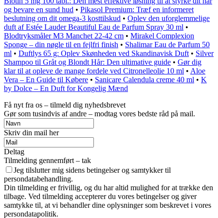
Biotin 5 mg 100 tabl.: Den mest effektive løsning til at styrke dit hår
og bevare en sund hud
•
Pikasol Premium: Træf en informeret
beslutning om dit omega-3 kosttilskud
•
Oplev den uforglemmelige
duft af Estée Lauder Beautiful Eau de Parfum Spray 30 ml
•
Blodtryksmåler M3 Manchet 22-42 cm
•
Mirakel Complexion
Sponge – din nøgle til en fejlfri finish
•
Shalimar Eau de Parfum 50
ml
•
Duftlys 65 g: Oplev Skønheden ved Skandinavisk Duft
•
Silver
Shampoo til Gråt og Blondt Hår: Den ultimative guide
•
Gør dig
klar til at opleve de mange fordele ved Citronelleolie 10 ml
•
Aloe
Vera – En Guide til Købere
•
Sanicare Calendula creme 40 ml
•
K
by Dolce – En Duft for Kongelig Mænd
Få nyt fra os – tilmeld dig nyhedsbrevet
Gør som tusindvis af andre – modtag vores bedste råd på mail.
Skriv din mail her
Deltag
Tilmelding gennemført – tak
Jeg tilslutter mig sidens betingelser og samtykker til
persondatabehandling.
Din tilmelding er frivillig, og du har altid mulighed for at trække den
tilbage. Ved tilmelding accepterer du vores betingelser og giver
samtykke til, at vi behandler dine oplysninger som beskrevet i vores
persondatapolitik.