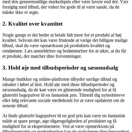
med den gennemsnitlige markedspris eller være lavere end det. Vær
forsigtig med tilbud, der virker for gode til at være sande, da de
måske ikke er ægte.
2. Kvalitet over kvantitet
Nogle gange er det bedre at betale lidt mere for et produkt af høj
kvalitet. Selvom det kan være fristende at vælge det billigste mulige
tilbud, skal du være opmærksom på produktets kvalitet og
omdømme. Læs anmeldelser og bedømmelser for at sikre, at du får
et produkt, der matcher dine forventninger.
3. Hold øje med tilbudsperioder og sæsonudsalg
Mange butikker og online-platforme tilbyder særlige tilbud og
rabatter i løbet af året. Hold øje med disse tilbudsperioder og
sæsonudsalg, da de kan være en glimrende mulighed for at få
glutenfri bagepulver til en fantastisk pris. Tilmeld dig nyhedsbreve
eller følg relevante sociale mediekonti for at være opdateret om de
seneste tilbud.
At finde glutenfri bagepulver til en god pris kan være en fantastisk
måde at spare penge, øge tilgængeligheden af produktet og få
mulighed for at eksperimentere. Ved at være opmærksom på
tilbudsperioder og markedspriser kan du maksimere dine besparelser