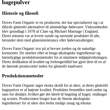
bagepulver
Historie og filosofi
Doves Farm Organic er en producent, der har specialiseret sig i at
tilbyde glutenfri alternativer til almindelige fødevarer. Virksomheden
blev grundlagt i 1978 af Clare og Michael Marriage i England.
Deres mission var at levere sunde og nærende produkter til alle,
herunder dem med glutenintolerance eller fødevareallergier.
Doves Farm Organic tror på at bevare jorden og de naturlige
kornsorter. De stræber efter at bruge økologiske ingredienser og
bæredygtige produktionsmetoder for at minimere miljøpåvirkningen.
Deres dedikation til kvalitet og forbrugertillid har gjort dem til en af
de førende producenter inden for glutenfri madvarer.
Produktionsmetoder
Doves Farm Organic tager ekstra skridt for at sikre, at deres glutenfri
bagepulver er af højeste kvalitet. Produktet fremstilles med omhu og
sans for detaljer, hvilket gør det ideelt til bagning af kager, småkager
og scones. Producenten bruger kun de fineste økologiske
ingredienser for at sikre den bedst mulige smag og tekstur.