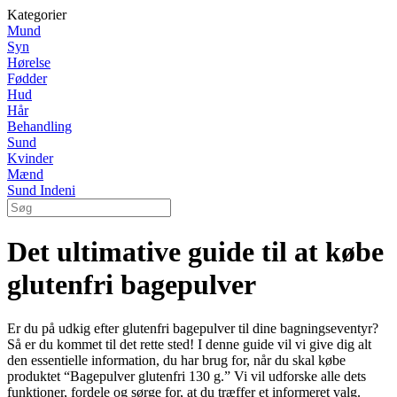
Kategorier
Mund
Syn
Hørelse
Fødder
Hud
Hår
Behandling
Sund
Kvinder
Mænd
Sund Indeni
Det ultimative guide til at købe
glutenfri bagepulver
Er du på udkig efter glutenfri bagepulver til dine bagningseventyr?
Så er du kommet til det rette sted! I denne guide vil vi give dig alt
den essentielle information, du har brug for, når du skal købe
produktet “Bagepulver glutenfri 130 g.” Vi vil udforske alle dets
funktioner, fordele og sørge for, at du træffer et informeret valg.