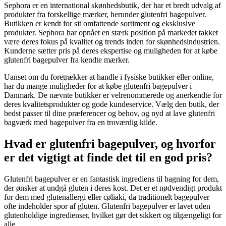
Sephora er en international skønhedsbutik, der har et bredt udvalg af
produkter fra forskellige mærker, herunder glutenfri bagepulver.
Butikken er kendt for sit omfattende sortiment og eksklusive
produkter. Sephora har opnået en stærk position på markedet takket
være deres fokus på kvalitet og trends inden for skønhedsindustrien.
Kunderne sætter pris på deres ekspertise og muligheden for at købe
glutenfri bagepulver fra kendte mærker.
Uanset om du foretrækker at handle i fysiske butikker eller online,
har du mange muligheder for at købe glutenfri bagepulver i
Danmark. De nævnte butikker er velrenommerede og anerkendte for
deres kvalitetsprodukter og gode kundeservice. Vælg den butik, der
bedst passer til dine præferencer og behov, og nyd at lave glutenfri
bagværk med bagepulver fra en troværdig kilde.
Hvad er glutenfri bagepulver, og hvorfor
er det vigtigt at finde det til en god pris?
Glutenfri bagepulver er en fantastisk ingrediens til bagning for dem,
der ønsker at undgå gluten i deres kost. Det er et nødvendigt produkt
for dem med glutenallergi eller cøliaki, da traditionelt bagepulver
ofte indeholder spor af gluten. Glutenfri bagepulver er lavet uden
glutenholdige ingredienser, hvilket gør det sikkert og tilgængeligt for
alle.