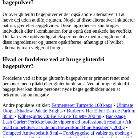
bagepulver?
Udover glutenfri bagepulver er der også andre alternativer til at
hæve dej uden at tilføje gluten. Nogle af disse alternativer inkluderer
natron, gær eller æggehvider. Disse ingredienser kan bruges
individuelt eller i kombination for at opnå den ønskede hæveeffekt.
Det kan være nødvendigt at eksperimentere med mængderne af
disse ingredienser og justere opskrifterne, afhængigt af hvilket
alternativ man vælger at bruge.
Hvad er fordelene ved at bruge glutenfri
bagepulver?
Fordelene ved at bruge glutenfri bagepulver er primært rettet mod
personer med cøliaki eller glutenintolerans. Ved at bruge glutenfri
bagepulver kan disse personer nyde bagte godbidder uden at
bekymre sig om negativ
Andre populære artikler:
Fermenteret Turmeric 100 kaps
•
Ultimate
Utopia Shadow Palette Brights
•
Burberry Her Elixir Eau de Parfum
30 ml
•
Køberguide: Ck Be Eau de Toilette 200 ml
•
Backstage
Lash Curler: Perfekte buede vipper med professionelt resultat
•
Alt
hvad du behøver at vide om Preworkout Blue Raspberry 200 g
•
Compeed Antivabelstift 8 ml – Forebyggelse af vabler og ubehag
•