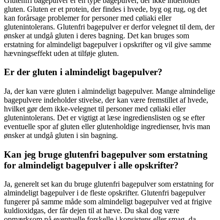
Glutenfri bagepulver er en type bagepulver, der ikke indeholder
gluten. Gluten er et protein, der findes i hvede, byg og rug, og det
kan forårsage problemer for personer med cøliaki eller
glutenintolerans. Glutenfri bagepulver er derfor velegnet til dem, der
ønsker at undgå gluten i deres bagning. Det kan bruges som
erstatning for almindeligt bagepulver i opskrifter og vil give samme
hævningseffekt uden at tilføje gluten.
Er der gluten i almindeligt bagepulver?
Ja, der kan være gluten i almindeligt bagepulver. Mange almindelige
bagepulvere indeholder stivelse, der kan være fremstillet af hvede,
hvilket gør dem ikke-velegnet til personer med cøliaki eller
glutenintolerans. Det er vigtigt at læse ingredienslisten og se efter
eventuelle spor af gluten eller glutenholdige ingredienser, hvis man
ønsker at undgå gluten i sin bagning.
Kan jeg bruge glutenfri bagepulver som erstatning
for almindeligt bagepulver i alle opskrifter?
Ja, generelt set kan du bruge glutenfri bagepulver som erstatning for
almindeligt bagepulver i de fleste opskrifter. Glutenfri bagepulver
fungerer på samme måde som almindeligt bagepulver ved at frigive
kuldioxidgas, der får dejen til at hæve. Du skal dog være
opmærksom på eventuelle forskelle i konsistens eller smag, da