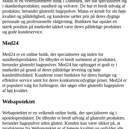
Matas er en velrenommeret butik i Danmark, der har specialiseret sig
i skønhedsprodukter, sundhed og velvære. De har et bredt udvalg af
produkter, herunder glutenfri bagepulver. Matas er kendt for sin høje
kvalitet og pålidelighed, og kunderne sætter pris på deres dygtige
personale og professionelle rådgivning. Butikken har opnået en
stærk position på markedet takket være deres pålidelige produkter
og gode kundeservice.
Med24
Med24 er en online butik, der specialiserer sig inden for
sundhedsprodukter. De tilbyder et bredt sortiment af produkter,
herunder glutenfri bagepulver. Med24 har opbygget et godt ry i
markedet på grund af deres pålidelige levering og høje
kundetilfredshed. Kunderne roser butikken for deres hurtige og
effektive service samt for deres konkurrencedygtige priser. Med24 er
et populært valg for forbrugere, der søger efter glutenfri bagepulver
af høj kvalitet.
Webapotektet
Webapotektet er en velkendt online butik, der specialiserer sig i
apoteksprodukter. De tilbyder et bredt udvalg af glutenfri produkter,
herunder bagepulver uden gluten. Kunden kan være sikker på, at
produkterne fra Webapotektet er af højeste kvalitet og opfylder alle