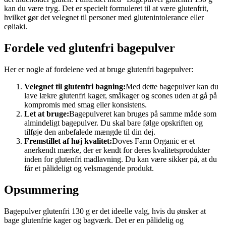
kan du være tryg. Det er specielt formuleret til at være glutenfrit,
hvilket gør det velegnet til personer med glutenintolerance eller
cøliaki.
Fordele ved glutenfri bagepulver
Her er nogle af fordelene ved at bruge glutenfri bagepulver:
Velegnet til glutenfri bagning:
Med dette bagepulver kan du
lave lækre glutenfri kager, småkager og scones uden at gå på
kompromis med smag eller konsistens.
Let at bruge:
Bagepulveret kan bruges på samme måde som
almindeligt bagepulver. Du skal bare følge opskriften og
tilføje den anbefalede mængde til din dej.
Fremstillet af høj kvalitet:
Doves Farm Organic er et
anerkendt mærke, der er kendt for deres kvalitetsprodukter
inden for glutenfri madlavning. Du kan være sikker på, at du
får et pålideligt og velsmagende produkt.
Opsummering
Bagepulver glutenfri 130 g er det ideelle valg, hvis du ønsker at
bage glutenfrie kager og bagværk. Det er en pålidelig og