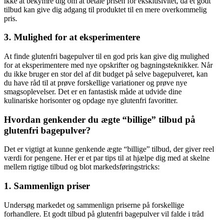
ikke at bekymre dig om at betale prisen for eksklusivitet, da et godt
tilbud kan give dig adgang til produktet til en mere overkommelig
pris.
3. Mulighed for at eksperimentere
At finde glutenfri bagepulver til en god pris kan give dig mulighed
for at eksperimentere med nye opskrifter og bagningsteknikker. Når
du ikke bruger en stor del af dit budget på selve bagepulveret, kan
du have råd til at prøve forskellige variationer og prøve nye
smagsoplevelser. Det er en fantastisk måde at udvide dine
kulinariske horisonter og opdage nye glutenfri favoritter.
Hvordan genkender du ægte “billige” tilbud på
glutenfri bagepulver?
Det er vigtigt at kunne genkende ægte “billige” tilbud, der giver reel
værdi for pengene. Her er et par tips til at hjælpe dig med at skelne
mellem rigtige tilbud og blot markedsføringstricks:
1. Sammenlign priser
Undersøg markedet og sammenlign priserne på forskellige
forhandlere. Et godt tilbud på glutenfri bagepulver vil falde i tråd