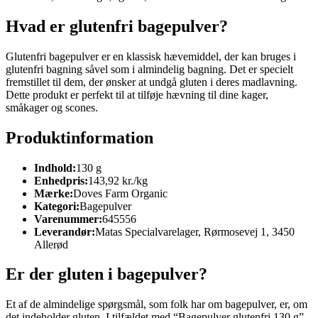
Hvad er glutenfri bagepulver?
Glutenfri bagepulver er en klassisk hævemiddel, der kan bruges i
glutenfri bagning såvel som i almindelig bagning. Det er specielt
fremstillet til dem, der ønsker at undgå gluten i deres madlavning.
Dette produkt er perfekt til at tilføje hævning til dine kager,
småkager og scones.
Produktinformation
Indhold:
130 g
Enhedpris:
143,92 kr./kg
Mærke:
Doves Farm Organic
Kategori:
Bagepulver
Varenummer:
645556
Leverandør:
Matas Specialvarelager, Rørmosevej 1, 3450
Allerød
Er der gluten i bagepulver?
Et af de almindelige spørgsmål, som folk har om bagepulver, er, om
det indeholder gluten. I tilfældet med “Bagepulver glutenfri 130 g”