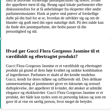
med at udforske forskellige jasminparfumer og notere, hvilke
der appellerer mest til dig. Besøg også lokale parfumerier eller
diskussionsfora for at få anbefalinger fra eksperter eller andre
parfumeentusiaster. Husk at prøve små prøver af forskellige
dufte på din hud for at se, hvordan de udvikler sig og om de
blander sig godt med din egen naturlige duft. På den måde kan
du finde den jasminparfume, der bedst passer til din
personlighed og stil.
Hvad gør Gucci Flora Gorgeous Jasmine til et
værdifuldt og eftertragtet produkt?
Gucci Flora Gorgeous Jasmine er et værdifuldt og eftertragtet
produkt på grund af dens høje kvalitet og unikke kombination
af ingredienser. Parfumen er skabt af det kendte modehus
Gucci, kendt for deres tidløse og raffinerede stil. Den delikate
sammensætning af jasminnoter giver en luksuriøs og sensuel
duftoplevelse, der appellerer til kvinder, der ønsker at udstråle
elegance og eksklusivitet. Gucci Flora Gorgeous Jasmine er et
produkt, der både kan nydes som en personlig luksus og som en
gave til at vise en særlig person, hvor meget de betyder.