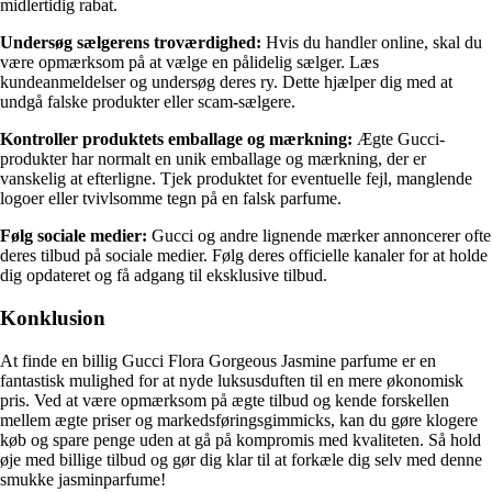
midlertidig rabat.
Undersøg sælgerens troværdighed:
Hvis du handler online, skal du
være opmærksom på at vælge en pålidelig sælger. Læs
kundeanmeldelser og undersøg deres ry. Dette hjælper dig med at
undgå falske produkter eller scam-sælgere.
Kontroller produktets emballage og mærkning:
Ægte Gucci-
produkter har normalt en unik emballage og mærkning, der er
vanskelig at efterligne. Tjek produktet for eventuelle fejl, manglende
logoer eller tvivlsomme tegn på en falsk parfume.
Følg sociale medier:
Gucci og andre lignende mærker annoncerer ofte
deres tilbud på sociale medier. Følg deres officielle kanaler for at holde
dig opdateret og få adgang til eksklusive tilbud.
Konklusion
At finde en billig Gucci Flora Gorgeous Jasmine parfume er en
fantastisk mulighed for at nyde luksusduften til en mere økonomisk
pris. Ved at være opmærksom på ægte tilbud og kende forskellen
mellem ægte priser og markedsføringsgimmicks, kan du gøre klogere
køb og spare penge uden at gå på kompromis med kvaliteten. Så hold
øje med billige tilbud og gør dig klar til at forkæle dig selv med denne
smukke jasminparfume!