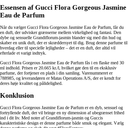
Essensen af Gucci Flora Gorgeous Jasmine
Eau de Parfum
Når du vælger Gucci Flora Gorgeous Jasmine Eau de Parfum, får du
en duft, der udvisker grænserne mellem virkelighed og fantasi. Den
dybe og sensuelle Grandiflorum-jasmin blander sig med din hud og
skaber en unik duft, der er skræddersyet til dig. Brug denne parfume til
hverdag eller til specielle lejligheder – det er en duft, der altid vil
efterlade et varigt indtryk.
Gucci Flora Gorgeous Jasmine Eau de Parfum fås i en flaske med 30
ml indhold. Prisen er 20.665 kr./l, hvilket gør den til en eksklusiv
parfume, der fortjener en plads i din samling. Varenummeret er
788985, og leverandøren er Matas Operations A/S, der er kendt for
deres høje kvalitet og pålidelighed.
Konklusion
Gucci Flora Gorgeous Jasmine Eau de Parfum er en dyb, sensuel og
fortryllende duft, der vil bringe en ny dimension af ubegrænset frihed
ind i dit liv. Med noter af Grandiflorum-jasmin og Guccis
karakteristiske design er denne parfume både smuk og elegant. Vælg