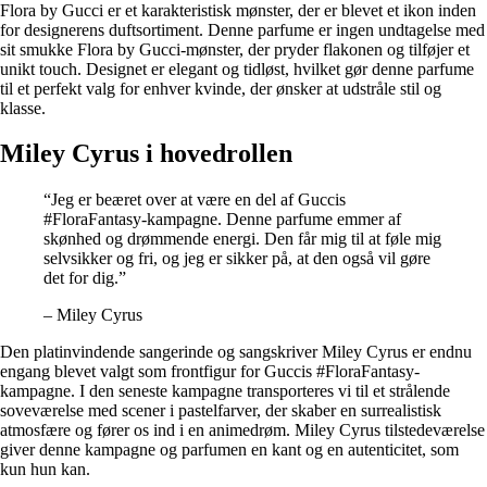
Flora by Gucci er et karakteristisk mønster, der er blevet et ikon inden
for designerens duftsortiment. Denne parfume er ingen undtagelse med
sit smukke Flora by Gucci-mønster, der pryder flakonen og tilføjer et
unikt touch. Designet er elegant og tidløst, hvilket gør denne parfume
til et perfekt valg for enhver kvinde, der ønsker at udstråle stil og
klasse.
Miley Cyrus i hovedrollen
“Jeg er beæret over at være en del af Guccis
#FloraFantasy-kampagne. Denne parfume emmer af
skønhed og drømmende energi. Den får mig til at føle mig
selvsikker og fri, og jeg er sikker på, at den også vil gøre
det for dig.”
– Miley Cyrus
Den platinvindende sangerinde og sangskriver Miley Cyrus er endnu
engang blevet valgt som frontfigur for Guccis #FloraFantasy-
kampagne. I den seneste kampagne transporteres vi til et strålende
soveværelse med scener i pastelfarver, der skaber en surrealistisk
atmosfære og fører os ind i en animedrøm. Miley Cyrus tilstedeværelse
giver denne kampagne og parfumen en kant og en autenticitet, som
kun hun kan.