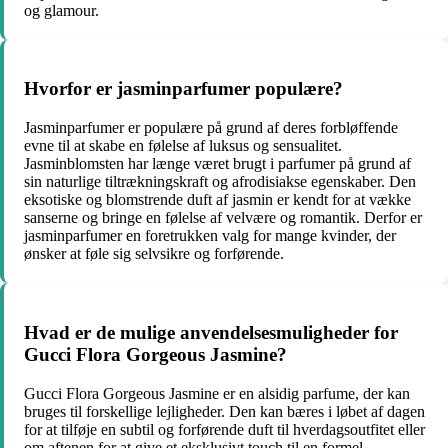
og glamour.
Hvorfor er jasminparfumer populære?
Jasminparfumer er populære på grund af deres forbløffende
evne til at skabe en følelse af luksus og sensualitet.
Jasminblomsten har længe været brugt i parfumer på grund af
sin naturlige tiltrækningskraft og afrodisiakse egenskaber. Den
eksotiske og blomstrende duft af jasmin er kendt for at vække
sanserne og bringe en følelse af velvære og romantik. Derfor er
jasminparfumer en foretrukken valg for mange kvinder, der
ønsker at føle sig selvsikre og forførende.
Hvad er de mulige anvendelsesmuligheder for
Gucci Flora Gorgeous Jasmine?
Gucci Flora Gorgeous Jasmine er en alsidig parfume, der kan
bruges til forskellige lejligheder. Den kan bæres i løbet af dagen
for at tilføje en subtil og forførende duft til hverdagsoutfitet eller
om aftenen for at give et eksklusivt touch til en formel