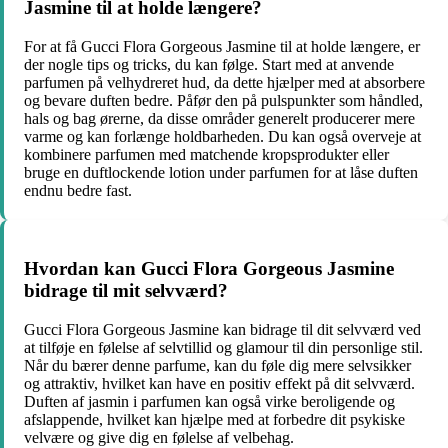
Jasmine til at holde længere?
For at få Gucci Flora Gorgeous Jasmine til at holde længere, er
der nogle tips og tricks, du kan følge. Start med at anvende
parfumen på velhydreret hud, da dette hjælper med at absorbere
og bevare duften bedre. Påfør den på pulspunkter som håndled,
hals og bag ørerne, da disse områder generelt producerer mere
varme og kan forlænge holdbarheden. Du kan også overveje at
kombinere parfumen med matchende kropsprodukter eller
bruge en duftlockende lotion under parfumen for at låse duften
endnu bedre fast.
Hvordan kan Gucci Flora Gorgeous Jasmine
bidrage til mit selvværd?
Gucci Flora Gorgeous Jasmine kan bidrage til dit selvværd ved
at tilføje en følelse af selvtillid og glamour til din personlige stil.
Når du bærer denne parfume, kan du føle dig mere selvsikker
og attraktiv, hvilket kan have en positiv effekt på dit selvværd.
Duften af jasmin i parfumen kan også virke beroligende og
afslappende, hvilket kan hjælpe med at forbedre dit psykiske
velvære og give dig en følelse af velbehag.