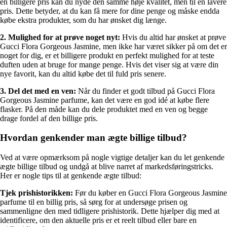
en billigere pris kan du nyde den samme høje kvalitet, men til en lavere
pris. Dette betyder, at du kan få mere for dine penge og måske endda
købe ekstra produkter, som du har ønsket dig længe.
2. Mulighed for at prøve noget nyt:
Hvis du altid har ønsket at prøve
Gucci Flora Gorgeous Jasmine, men ikke har været sikker på om det er
noget for dig, er et billigere produkt en perfekt mulighed for at teste
duften uden at bruge for mange penge. Hvis det viser sig at være din
nye favorit, kan du altid købe det til fuld pris senere.
3. Del det med en ven:
Når du finder et godt tilbud på Gucci Flora
Gorgeous Jasmine parfume, kan det være en god idé at købe flere
flasker. På den måde kan du dele produktet med en ven og begge
drage fordel af den billige pris.
Hvordan genkender man ægte billige tilbud?
Ved at være opmærksom på nogle vigtige detaljer kan du let genkende
ægte billige tilbud og undgå at blive narret af markedsføringstricks.
Her er nogle tips til at genkende ægte tilbud:
Tjek prishistorikken:
Før du køber en Gucci Flora Gorgeous Jasmine
parfume til en billig pris, så sørg for at undersøge prisen og
sammenligne den med tidligere prishistorik. Dette hjælper dig med at
identificere, om den aktuelle pris er et reelt tilbud eller bare en