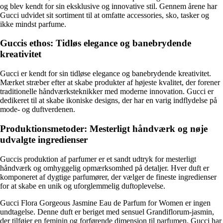
og blev kendt for sin eksklusive og innovative stil. Gennem årene har
Gucci udvidet sit sortiment til at omfatte accessories, sko, tasker og
ikke mindst parfume.
Guccis ethos: Tidløs elegance og banebrydende
kreativitet
Gucci er kendt for sin tidløse elegance og banebrydende kreativitet.
Mærket stræber efter at skabe produkter af højeste kvalitet, der forener
traditionelle håndværksteknikker med moderne innovation. Gucci er
dedikeret til at skabe ikoniske designs, der har en varig indflydelse på
mode- og duftverdenen.
Produktionsmetoder: Mesterligt håndværk og nøje
udvalgte ingredienser
Guccis produktion af parfumer er et sandt udtryk for mesterligt
håndværk og omhyggelig opmærksomhed på detaljer. Hver duft er
komponeret af dygtige parfumører, der vælger de fineste ingredienser
for at skabe en unik og uforglemmelig duftoplevelse.
Gucci Flora Gorgeous Jasmine Eau de Parfum for Women er ingen
undtagelse. Denne duft er beriget med sensuel Grandiflorum-jasmin,
der tilføjer en feminin og forførende dimension til parfumen. Gucci har