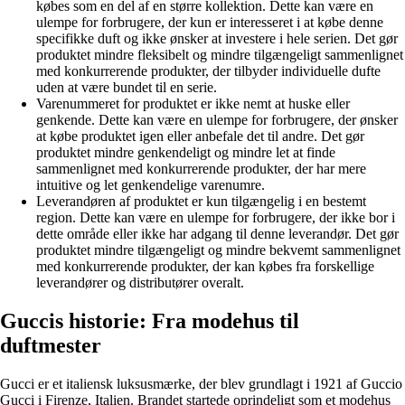
købes som en del af en større kollektion. Dette kan være en
ulempe for forbrugere, der kun er interesseret i at købe denne
specifikke duft og ikke ønsker at investere i hele serien. Det gør
produktet mindre fleksibelt og mindre tilgængeligt sammenlignet
med konkurrerende produkter, der tilbyder individuelle dufte
uden at være bundet til en serie.
Varenummeret for produktet er ikke nemt at huske eller
genkende. Dette kan være en ulempe for forbrugere, der ønsker
at købe produktet igen eller anbefale det til andre. Det gør
produktet mindre genkendeligt og mindre let at finde
sammenlignet med konkurrerende produkter, der har mere
intuitive og let genkendelige varenumre.
Leverandøren af produktet er kun tilgængelig i en bestemt
region. Dette kan være en ulempe for forbrugere, der ikke bor i
dette område eller ikke har adgang til denne leverandør. Det gør
produktet mindre tilgængeligt og mindre bekvemt sammenlignet
med konkurrerende produkter, der kan købes fra forskellige
leverandører og distributører overalt.
Guccis historie: Fra modehus til
duftmester
Gucci er et italiensk luksusmærke, der blev grundlagt i 1921 af Guccio
Gucci i Firenze, Italien. Brandet startede oprindeligt som et modehus