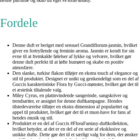
denne parfume og skab dit eget #FloraFantasy.
Fordele
Denne duft er beriget med sensuel Grandiflorum-jasmin, hvilket
giver en fortryllende og feminin aroma. Jasmin er kendt for sin
evne til at fremkalde følelser af lykke og velvære, hvilket gør
denne duft perfekt til at løfte humøret og skabe en positiv
atmosfære.
Den slanke, turkise flakon tilføjer en ekstra touch af elegance og
stil til produktet. Designet er unikt og genkendeligt som en del af
Guccis karakteristiske Flora by Gucci-mønster, hvilket gør det til
et æstetisk tiltalende valg.
Miley Cyrus, en platinvindende sangerinde, sangskriver og
trendsætter, er ansigtet for denne duftkampagne. Hendes
tilstedeværelse tilføjer en ekstra dimension af popularitet og
appel til produktet, hvilket gør det til et must-have for fans af
hendes musik og stil.
Produktet er en del af Guccis #FloraFantasy-duftkollektion,
hvilket betyder, at det er en del af en serie af eksklusive og
unikke dufte. Dette gør det til et særligt valg for dem, der ønsker