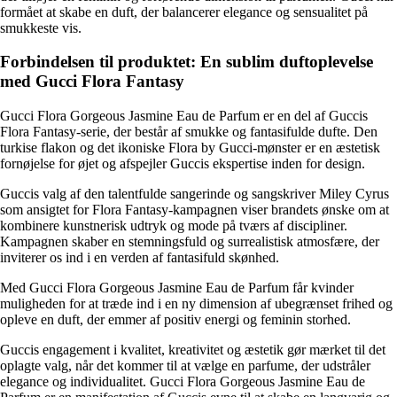
formået at skabe en duft, der balancerer elegance og sensualitet på
smukkeste vis.
Forbindelsen til produktet: En sublim duftoplevelse
med Gucci Flora Fantasy
Gucci Flora Gorgeous Jasmine Eau de Parfum er en del af Guccis
Flora Fantasy-serie, der består af smukke og fantasifulde dufte. Den
turkise flakon og det ikoniske Flora by Gucci-mønster er en æstetisk
fornøjelse for øjet og afspejler Guccis ekspertise inden for design.
Guccis valg af den talentfulde sangerinde og sangskriver Miley Cyrus
som ansigtet for Flora Fantasy-kampagnen viser brandets ønske om at
kombinere kunstnerisk udtryk og mode på tværs af discipliner.
Kampagnen skaber en stemningsfuld og surrealistisk atmosfære, der
inviterer os ind i en verden af fantasifuld skønhed.
Med Gucci Flora Gorgeous Jasmine Eau de Parfum får kvinder
muligheden for at træde ind i en ny dimension af ubegrænset frihed og
opleve en duft, der emmer af positiv energi og feminin storhed.
Guccis engagement i kvalitet, kreativitet og æstetik gør mærket til det
oplagte valg, når det kommer til at vælge en parfume, der udstråler
elegance og individualitet. Gucci Flora Gorgeous Jasmine Eau de