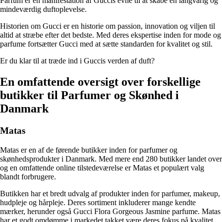
Parfum er en manifestation af Guccis evne til at skabe en langvarig og
mindeværdig duftoplevelse.
Historien om Gucci er en historie om passion, innovation og viljen til
altid at stræbe efter det bedste. Med deres ekspertise inden for mode og
parfume fortsætter Gucci med at sætte standarden for kvalitet og stil.
Er du klar til at træde ind i Guccis verden af duft?
En omfattende oversigt over forskellige
butikker til Parfumer og Skønhed i
Danmark
Matas
Matas er en af de førende butikker inden for parfumer og
skønhedsprodukter i Danmark. Med mere end 280 butikker landet over
og en omfattende online tilstedeværelse er Matas et populært valg
blandt forbrugere.
Butikken har et bredt udvalg af produkter inden for parfumer, makeup,
hudpleje og hårpleje. Deres sortiment inkluderer mange kendte
mærker, herunder også Gucci Flora Gorgeous Jasmine parfume. Matas
har et godt omdømme i markedet takket være deres fokus på kvalitet