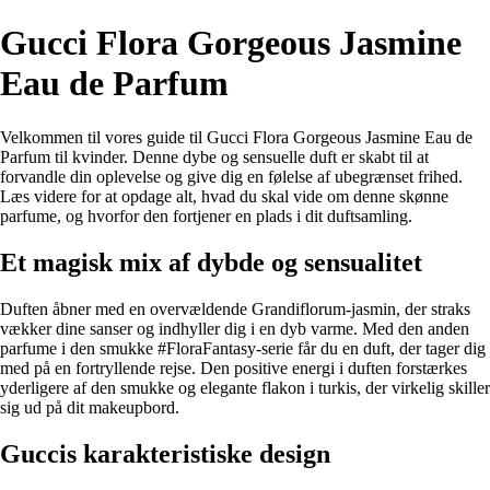
Gucci Flora Gorgeous Jasmine
Eau de Parfum
Velkommen til vores guide til Gucci Flora Gorgeous Jasmine Eau de
Parfum til kvinder. Denne dybe og sensuelle duft er skabt til at
forvandle din oplevelse og give dig en følelse af ubegrænset frihed.
Læs videre for at opdage alt, hvad du skal vide om denne skønne
parfume, og hvorfor den fortjener en plads i dit duftsamling.
Et magisk mix af dybde og sensualitet
Duften åbner med en overvældende Grandiflorum-jasmin, der straks
vækker dine sanser og indhyller dig i en dyb varme. Med den anden
parfume i den smukke #FloraFantasy-serie får du en duft, der tager dig
med på en fortryllende rejse. Den positive energi i duften forstærkes
yderligere af den smukke og elegante flakon i turkis, der virkelig skiller
sig ud på dit makeupbord.
Guccis karakteristiske design