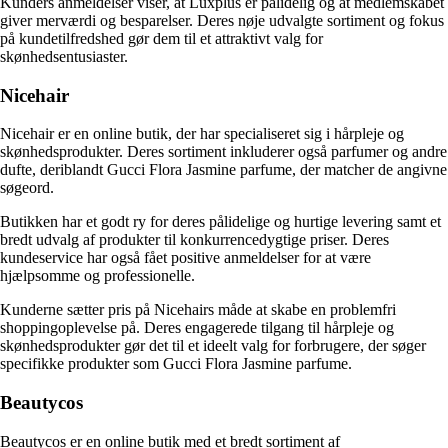
Kunders anmeldelser viser, at Luxplus er pålidelig og at medlemskabet
giver merværdi og besparelser. Deres nøje udvalgte sortiment og fokus
på kundetilfredshed gør dem til et attraktivt valg for
skønhedsentusiaster.
Nicehair
Nicehair er en online butik, der har specialiseret sig i hårpleje og
skønhedsprodukter. Deres sortiment inkluderer også parfumer og andre
dufte, deriblandt Gucci Flora Jasmine parfume, der matcher de angivne
søgeord.
Butikken har et godt ry for deres pålidelige og hurtige levering samt et
bredt udvalg af produkter til konkurrencedygtige priser. Deres
kundeservice har også fået positive anmeldelser for at være
hjælpsomme og professionelle.
Kunderne sætter pris på Nicehairs måde at skabe en problemfri
shoppingoplevelse på. Deres engagerede tilgang til hårpleje og
skønhedsprodukter gør det til et ideelt valg for forbrugere, der søger
specifikke produkter som Gucci Flora Jasmine parfume.
Beautycos
Beautycos er en online butik med et bredt sortiment af