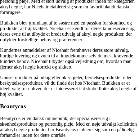
personlig pleje. Med et stort udvalg af produkter inden for kategorien
akryl negle, har Nicehair etableret sig som en favorit blandt danske
forbrugere.
Butikken blev grundlagt af to søstre med en passion for skønhed og
produkter af høj kvalitet. Nicehair er kendt for deres kundeservice og
deres evne til at tilbyde et bredt udvalg af akryl negle produkter, der
opfylder forskellige behov og præferencer.
Kundernes anmeldelser af Nicehair fremhæver deres store udvalg,
hurtige levering og evnen til at imødekomme selv de mest krævende
kunders behov. Nicehair tilbyder også vejledning om, hvordan man
fjerner akryl negle korrekt og sikkert.
Uanset om du er på udkig efter akryl geler, fjernelsesprodukter eller
beskyttelsesprodukter, vil du finde det hos Nicehair. Butikken er et
ideelt valg for enhver, der er interesseret i at skabe flotte akryl negle af
høj kvalitet.
Beautycos
Beautycos er en dansk onlinebutik, der specialiserer sig i
skønhedsprodukter og personlig pleje. Med en nøje udvalgt kollektion
af akryl negle produkter har Beautycos etableret sig som en pålidelig
forhandler inden for dette område.