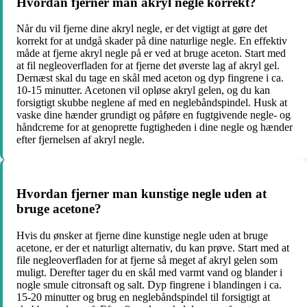
Hvordan fjerner man akryl negle korrekt?
Når du vil fjerne dine akryl negle, er det vigtigt at gøre det
korrekt for at undgå skader på dine naturlige negle. En effektiv
måde at fjerne akryl negle på er ved at bruge aceton. Start med
at fil negleoverfladen for at fjerne det øverste lag af akryl gel.
Dernæst skal du tage en skål med aceton og dyp fingrene i ca.
10-15 minutter. Acetonen vil opløse akryl gelen, og du kan
forsigtigt skubbe neglene af med en neglebåndspindel. Husk at
vaske dine hænder grundigt og påføre en fugtgivende negle- og
håndcreme for at genoprette fugtigheden i dine negle og hænder
efter fjernelsen af akryl negle.
Hvordan fjerner man kunstige negle uden at
bruge acetone?
Hvis du ønsker at fjerne dine kunstige negle uden at bruge
acetone, er der et naturligt alternativ, du kan prøve. Start med at
file negleoverfladen for at fjerne så meget af akryl gelen som
muligt. Derefter tager du en skål med varmt vand og blander i
nogle smule citronsaft og salt. Dyp fingrene i blandingen i ca.
15-20 minutter og brug en neglebåndspindel til forsigtigt at