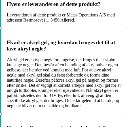
Hvem er leverandøren af dette produkt?
Leverandøren af dette produkt er Matas Operations A/S med
adressen Rørmosevej 1, 3450 Allerød.
Hvad er akryl gel, og hvordan bruges det til at
lave akryl negle?
Akryl gel er en type negleforlængelse, der bruges til at skabe
kunstige negle. Den består af en blanding af akrylpulver og en
gelbase, der hærder ved kontakt med luft. For at lave akryl
negle med akryl gel skal du først forberede og forme dine
naturlige negle. Derefter påføres akryl gel på neglen og formes
efter ønske. Det er vigtigt at korrekt arbejde med akryl gel for at
undgå luftbobler, klumper eller ujævnheder. Når akryl gelen er
påført, udsættes den for UV-lys eller luft, afhængigt af den
specifikke akryl gel, der bruges. Dette får gelen til at hærde, og
neglene bliver dermed solide og holdbare.