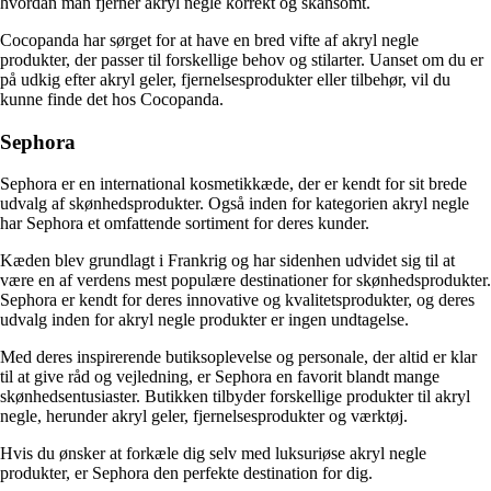
hvordan man fjerner akryl negle korrekt og skånsomt.
Cocopanda har sørget for at have en bred vifte af akryl negle
produkter, der passer til forskellige behov og stilarter. Uanset om du er
på udkig efter akryl geler, fjernelsesprodukter eller tilbehør, vil du
kunne finde det hos Cocopanda.
Sephora
Sephora er en international kosmetikkæde, der er kendt for sit brede
udvalg af skønhedsprodukter. Også inden for kategorien akryl negle
har Sephora et omfattende sortiment for deres kunder.
Kæden blev grundlagt i Frankrig og har sidenhen udvidet sig til at
være en af verdens mest populære destinationer for skønhedsprodukter.
Sephora er kendt for deres innovative og kvalitetsprodukter, og deres
udvalg inden for akryl negle produkter er ingen undtagelse.
Med deres inspirerende butiksoplevelse og personale, der altid er klar
til at give råd og vejledning, er Sephora en favorit blandt mange
skønhedsentusiaster. Butikken tilbyder forskellige produkter til akryl
negle, herunder akryl geler, fjernelsesprodukter og værktøj.
Hvis du ønsker at forkæle dig selv med luksuriøse akryl negle
produkter, er Sephora den perfekte destination for dig.