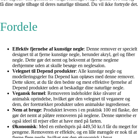
få dine negle tilbage til deres naturlige tilstand. Du vil ikke fortryde det.
Fordele
Effektiv fjernelse af kunstige negle
: Denne remover er specielt
designet til at fjerne kunstige negle, herunder akryl, gel og fiber
negle. Dette gør det nemt og bekvemt at fjerne neglene
derhjemme uden at skulle besøge en neglesalon.
Velegnet til Depend produkter
: Alle kunstige negle og
modelleringsgeler fra Depend kan opløses med denne remover.
Dette sikrer, at du får den bedste og mest effektive fjernelse af
Depend produkter uden at beskadige dine naturlige negle.
Vegansk formel
: Removeren indeholder ikke råvarer af
animalsk oprindelse, hvilket gør den velegnet til veganere og
dem, der foretrækker produkter uden animalske ingredienser.
Nem at bruge
: Produktet leveres i en praktisk 100 ml flaske, der
gør det nemt at påføre removeren på neglene. Denne størrelse er
også ideel til rejser eller at have med på farten.
Økonomisk
: Med en enhedspris på 449,50 kr./l får du meget for
pengene. Removeren er effektiv, og en lille mængde er nok til at
fjerne flere negle, hvilket gør den økonomisk i brug.