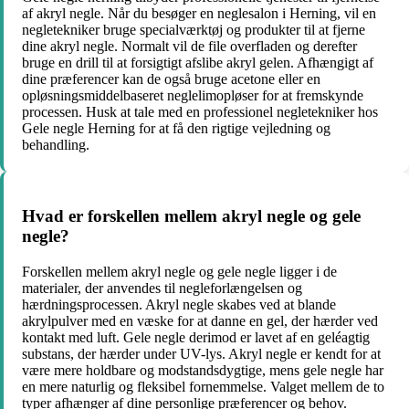
af akryl negle. Når du besøger en neglesalon i Herning, vil en
negletekniker bruge specialværktøj og produkter til at fjerne
dine akryl negle. Normalt vil de file overfladen og derefter
bruge en drill til at forsigtigt afslibe akryl gelen. Afhængigt af
dine præferencer kan de også bruge acetone eller en
opløsningsmiddelbaseret neglelimopløser for at fremskynde
processen. Husk at tale med en professionel negletekniker hos
Gele negle Herning for at få den rigtige vejledning og
behandling.
Hvad er forskellen mellem akryl negle og gele
negle?
Forskellen mellem akryl negle og gele negle ligger i de
materialer, der anvendes til negleforlængelsen og
hærdningsprocessen. Akryl negle skabes ved at blande
akrylpulver med en væske for at danne en gel, der hærder ved
kontakt med luft. Gele negle derimod er lavet af en geléagtig
substans, der hærder under UV-lys. Akryl negle er kendt for at
være mere holdbare og modstandsdygtige, mens gele negle har
en mere naturlig og fleksibel fornemmelse. Valget mellem de to
typer afhænger af dine personlige præferencer og behov.