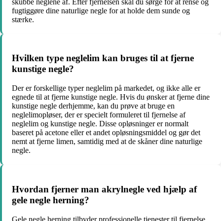
skubbe neglene af. Efter fjernelsen skal du sørge for at rense og
fugtiggøre dine naturlige negle for at holde dem sunde og
stærke.
Hvilken type neglelim kan bruges til at fjerne
kunstige negle?
Der er forskellige typer neglelim på markedet, og ikke alle er
egnede til at fjerne kunstige negle. Hvis du ønsker at fjerne dine
kunstige negle derhjemme, kan du prøve at bruge en
neglelimopløser, der er specielt formuleret til fjernelse af
neglelim og kunstige negle. Disse opløsninger er normalt
baseret på acetone eller et andet opløsningsmiddel og gør det
nemt at fjerne limen, samtidig med at de skåner dine naturlige
negle.
Hvordan fjerner man akrylnegle ved hjælp af
gele negle herning?
Gele negle herning tilbyder professionelle tjenester til fjernelse