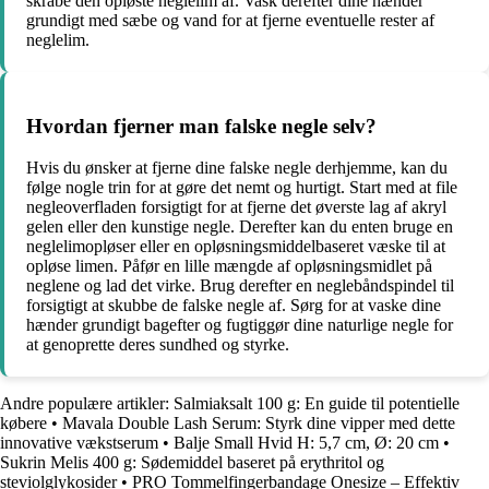
skrabe den opløste neglelim af. Vask derefter dine hænder
grundigt med sæbe og vand for at fjerne eventuelle rester af
neglelim.
Hvordan fjerner man falske negle selv?
Hvis du ønsker at fjerne dine falske negle derhjemme, kan du
følge nogle trin for at gøre det nemt og hurtigt. Start med at file
negleoverfladen forsigtigt for at fjerne det øverste lag af akryl
gelen eller den kunstige negle. Derefter kan du enten bruge en
neglelimopløser eller en opløsningsmiddelbaseret væske til at
opløse limen. Påfør en lille mængde af opløsningsmidlet på
neglene og lad det virke. Brug derefter en neglebåndspindel til
forsigtigt at skubbe de falske negle af. Sørg for at vaske dine
hænder grundigt bagefter og fugtiggør dine naturlige negle for
at genoprette deres sundhed og styrke.
Andre populære artikler:
Salmiaksalt 100 g: En guide til potentielle
købere
•
Mavala Double Lash Serum: Styrk dine vipper med dette
innovative vækstserum
•
Balje Small Hvid H: 5,7 cm, Ø: 20 cm
•
Sukrin Melis 400 g: Sødemiddel baseret på erythritol og
steviolglykosider
•
PRO Tommelfingerbandage Onesize – Effektiv