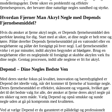
modelleringsgeler. Dette sikrer en problemfri og effektiv
fjernelsesproces, der bevarer dine naturlige negles sundhed og styrke.
Hvordan Fjerner Man Akryl Negle med Depends
Fjernelsesmiddel?
Hvis du ønsker at fjerne akryl negle, er Depends fjernelsesmiddel den
perfekte løsning for dig. Start med at sikre, at dine negle er helt rene og
tørre. Påfør derefter Depends fjernelsesmiddel på en vatrondel eller en
neglebørste og påfør det forsigtigt på hver negl. Lad fjernelsesmidlet
virke i et par minutter, indtil akrylen begynder at blødgøre. Brug en
neglebørste eller en neglepinde til forsigtigt at skubbe akrylen væk fra
dine negle. Gentag processen, indtil alle neglene er fri for akryl.
Depend – Dine Negles Bedste Ven
Med deres stærke fokus på kvalitet, innovation og bæredygtighed er
Depend det ideelle valg, når det kommer til fjernelse af kunstige negle.
Deres fjernelsesmiddel er effektivt, skånsomt og vegansk, hvilket gør
det til det bedste valg for alle, der ønsker at fjerne deres akryl negle på
en sikker og nem måde. Vælg Depend og opnå smukke og sunde
negle uden at gå på kompromis med kvaliteten.
Ved at vælge Depend er du garanteret et pålideligt og professionelt