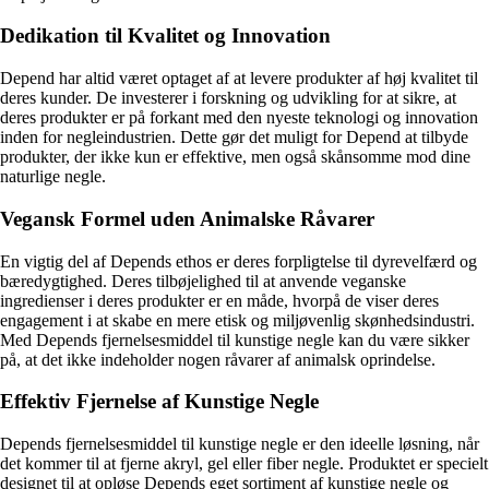
Dedikation til Kvalitet og Innovation
Depend har altid været optaget af at levere produkter af høj kvalitet til
deres kunder. De investerer i forskning og udvikling for at sikre, at
deres produkter er på forkant med den nyeste teknologi og innovation
inden for negleindustrien. Dette gør det muligt for Depend at tilbyde
produkter, der ikke kun er effektive, men også skånsomme mod dine
naturlige negle.
Vegansk Formel uden Animalske Råvarer
En vigtig del af Depends ethos er deres forpligtelse til dyrevelfærd og
bæredygtighed. Deres tilbøjelighed til at anvende veganske
ingredienser i deres produkter er en måde, hvorpå de viser deres
engagement i at skabe en mere etisk og miljøvenlig skønhedsindustri.
Med Depends fjernelsesmiddel til kunstige negle kan du være sikker
på, at det ikke indeholder nogen råvarer af animalsk oprindelse.
Effektiv Fjernelse af Kunstige Negle
Depends fjernelsesmiddel til kunstige negle er den ideelle løsning, når
det kommer til at fjerne akryl, gel eller fiber negle. Produktet er specielt
designet til at opløse Depends eget sortiment af kunstige negle og