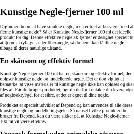
Kunstige Negle-fjerner 100 ml
Drømmer du om at have smukke negle, men er træt af besværet med at
fjerne kunstige negle? Så er Kunstige Negle-fjerner 100 ml det ideelle
produkt for dig. Denne effektive neglelak-fjerner er designet specielt til
at fjerne akryl-, gel- eller fiber-negle, så du nemt kan få dine negle
tilbage til deres naturlige tilstand.
En skånsom og effektiv formel
Kunstige Negle-fjerner 100 ml har en skånsom og effektiv formel, der
opløser kunstige negle og modellerede negle. Det er dog vigtigt at
bemærke, at visse materialer til kunstige negle ikke kan opløses og skal
files af. Før du bruger produktet, bør du derfor kontakte din leverandør
af negle/akryl/gel for at sikre, at det er egnet til dine negle.
Produktet er specielt udviklet af Depend og kan anvendes til alle deres
kunstige negle og modelleringsgeler. Så uanset hvilke produkter du
bruger fra Depend, kan du være sikker på, at Kunstige Negle-fjerner
100 ml vil være effektiv.
Vegansk formel uden animalske råvarer