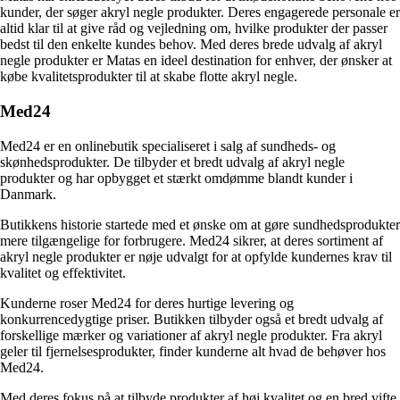
kunder, der søger akryl negle produkter. Deres engagerede personale er
altid klar til at give råd og vejledning om, hvilke produkter der passer
bedst til den enkelte kundes behov. Med deres brede udvalg af akryl
negle produkter er Matas en ideel destination for enhver, der ønsker at
købe kvalitetsprodukter til at skabe flotte akryl negle.
Med24
Med24 er en onlinebutik specialiseret i salg af sundheds- og
skønhedsprodukter. De tilbyder et bredt udvalg af akryl negle
produkter og har opbygget et stærkt omdømme blandt kunder i
Danmark.
Butikkens historie startede med et ønske om at gøre sundhedsprodukter
mere tilgængelige for forbrugere. Med24 sikrer, at deres sortiment af
akryl negle produkter er nøje udvalgt for at opfylde kundernes krav til
kvalitet og effektivitet.
Kunderne roser Med24 for deres hurtige levering og
konkurrencedygtige priser. Butikken tilbyder også et bredt udvalg af
forskellige mærker og variationer af akryl negle produkter. Fra akryl
geler til fjernelsesprodukter, finder kunderne alt hvad de behøver hos
Med24.
Med deres fokus på at tilbyde produkter af høj kvalitet og en bred vifte