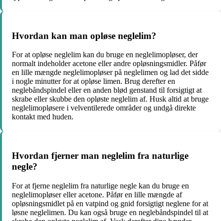
Hvordan kan man opløse neglelim?
For at opløse neglelim kan du bruge en neglelimopløser, der
normalt indeholder acetone eller andre opløsningsmidler. Påfør
en lille mængde neglelimopløser på neglelimen og lad det sidde
i nogle minutter for at opløse limen. Brug derefter en
neglebåndspindel eller en anden blød genstand til forsigtigt at
skrabe eller skubbe den opløste neglelim af. Husk altid at bruge
neglelimopløsere i velventilerede områder og undgå direkte
kontakt med huden.
Hvordan fjerner man neglelim fra naturlige
negle?
For at fjerne neglelim fra naturlige negle kan du bruge en
neglelimopløser eller acetone. Påfør en lille mængde af
opløsningsmidlet på en vatpind og gnid forsigtigt neglene for at
løsne neglelimen. Du kan også bruge en neglebåndspindel til at