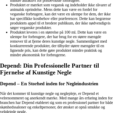
mindre attraktivt for prisbevidste forbrugere.
Produktet er mærket som vegansk og indeholder ikke råvarer af
animalsk oprindelse. Mens dette kan være en fordel for
veganske forbrugere, kan det være en ulempe for dem, der ikke
har specifikke kostbehov eller præferencer. Dette kan begrænse
produktets appel til et bredere publikum, der ikke nødvendigvis
søger veganske produkter.
Produktet leveres i en størrelse på 100 ml. Dette kan være en
ulempe for forbrugere, der har brug for en større mængde
remover til at fjerne deres kunstige negle. Sammenlignet med
konkurrerende produkter, der tilbyder større mængder til en
lignende pris, kan dette gøre produktet mindre praktisk og
mindre økonomisk for forbrugerne.
Depend: Din Professionelle Partner til
Fjernelse af Kunstige Negle
Depend – En Storhed inden for Negleindustrien
Når det kommer til kunstige negle og neglepleje, er Depend et
velrenommeret og anerkendt mærke. Med mange års erfaring inden for
branchen har Depend etableret sig som en professionel partner for både
skønhedssaloner og enkeltpersoner, der ønsker at opnå smukke og
velplejede negle.