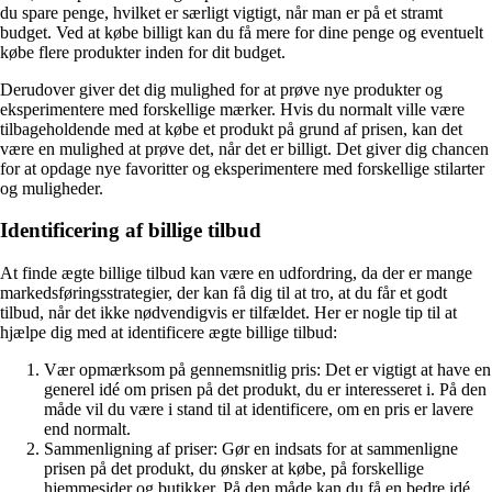
du spare penge, hvilket er særligt vigtigt, når man er på et stramt
budget. Ved at købe billigt kan du få mere for dine penge og eventuelt
købe flere produkter inden for dit budget.
Derudover giver det dig mulighed for at prøve nye produkter og
eksperimentere med forskellige mærker. Hvis du normalt ville være
tilbageholdende med at købe et produkt på grund af prisen, kan det
være en mulighed at prøve det, når det er billigt. Det giver dig chancen
for at opdage nye favoritter og eksperimentere med forskellige stilarter
og muligheder.
Identificering af billige tilbud
At finde ægte billige tilbud kan være en udfordring, da der er mange
markedsføringsstrategier, der kan få dig til at tro, at du får et godt
tilbud, når det ikke nødvendigvis er tilfældet. Her er nogle tip til at
hjælpe dig med at identificere ægte billige tilbud:
Vær opmærksom på gennemsnitlig pris: Det er vigtigt at have en
generel idé om prisen på det produkt, du er interesseret i. På den
måde vil du være i stand til at identificere, om en pris er lavere
end normalt.
Sammenligning af priser: Gør en indsats for at sammenligne
prisen på det produkt, du ønsker at købe, på forskellige
hjemmesider og butikker. På den måde kan du få en bedre idé