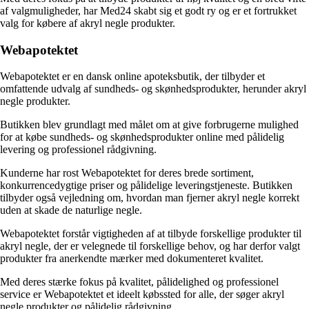
af valgmuligheder, har Med24 skabt sig et godt ry og er et fortrukket
valg for købere af akryl negle produkter.
Webapotektet
Webapotektet er en dansk online apoteksbutik, der tilbyder et
omfattende udvalg af sundheds- og skønhedsprodukter, herunder akryl
negle produkter.
Butikken blev grundlagt med målet om at give forbrugerne mulighed
for at købe sundheds- og skønhedsprodukter online med pålidelig
levering og professionel rådgivning.
Kunderne har rost Webapotektet for deres brede sortiment,
konkurrencedygtige priser og pålidelige leveringstjeneste. Butikken
tilbyder også vejledning om, hvordan man fjerner akryl negle korrekt
uden at skade de naturlige negle.
Webapotektet forstår vigtigheden af at tilbyde forskellige produkter til
akryl negle, der er velegnede til forskellige behov, og har derfor valgt
produkter fra anerkendte mærker med dokumenteret kvalitet.
Med deres stærke fokus på kvalitet, pålidelighed og professionel
service er Webapotektet et ideelt købssted for alle, der søger akryl
negle produkter og pålidelig rådgivning.