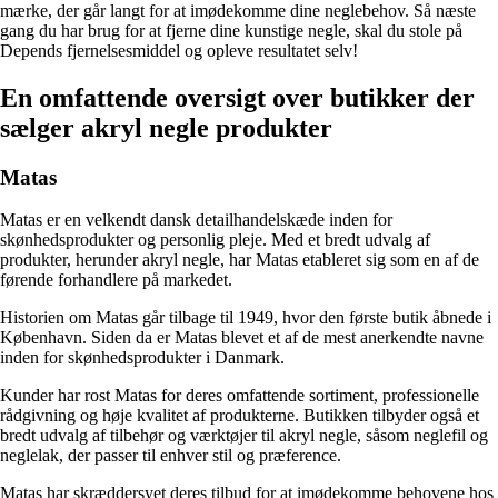
mærke, der går langt for at imødekomme dine neglebehov. Så næste
gang du har brug for at fjerne dine kunstige negle, skal du stole på
Depends fjernelsesmiddel og opleve resultatet selv!
En omfattende oversigt over butikker der
sælger akryl negle produkter
Matas
Matas er en velkendt dansk detailhandelskæde inden for
skønhedsprodukter og personlig pleje. Med et bredt udvalg af
produkter, herunder akryl negle, har Matas etableret sig som en af de
førende forhandlere på markedet.
Historien om Matas går tilbage til 1949, hvor den første butik åbnede i
København. Siden da er Matas blevet et af de mest anerkendte navne
inden for skønhedsprodukter i Danmark.
Kunder har rost Matas for deres omfattende sortiment, professionelle
rådgivning og høje kvalitet af produkterne. Butikken tilbyder også et
bredt udvalg af tilbehør og værktøjer til akryl negle, såsom neglefil og
neglelak, der passer til enhver stil og præference.
Matas har skræddersyet deres tilbud for at imødekomme behovene hos