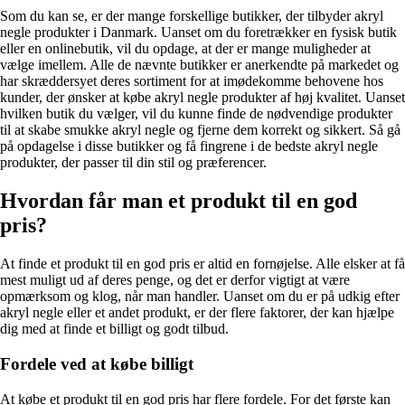
Som du kan se, er der mange forskellige butikker, der tilbyder akryl
negle produkter i Danmark. Uanset om du foretrækker en fysisk butik
eller en onlinebutik, vil du opdage, at der er mange muligheder at
vælge imellem. Alle de nævnte butikker er anerkendte på markedet og
har skræddersyet deres sortiment for at imødekomme behovene hos
kunder, der ønsker at købe akryl negle produkter af høj kvalitet. Uanset
hvilken butik du vælger, vil du kunne finde de nødvendige produkter
til at skabe smukke akryl negle og fjerne dem korrekt og sikkert. Så gå
på opdagelse i disse butikker og få fingrene i de bedste akryl negle
produkter, der passer til din stil og præferencer.
Hvordan får man et produkt til en god
pris?
At finde et produkt til en god pris er altid en fornøjelse. Alle elsker at få
mest muligt ud af deres penge, og det er derfor vigtigt at være
opmærksom og klog, når man handler. Uanset om du er på udkig efter
akryl negle eller et andet produkt, er der flere faktorer, der kan hjælpe
dig med at finde et billigt og godt tilbud.
Fordele ved at købe billigt
At købe et produkt til en god pris har flere fordele. For det første kan