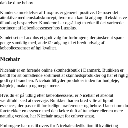
dække dine behov.
Kunders anmeldelser af Luxplus er generelt positive. De roser det
attraktive medlemskabskoncept, hvor man kan få adgang til eksklusive
tilbud og besparelser. Kunderne har også lagt mærke til det varierede
sortiment af læbeolieessenser hos Luxplus.
Samlet set er Luxplus et godt valg for forbrugere, der ønsker at spare
penge samtidig med, at de får adgang til et bredt udvalg af
læbeolieessenser af høj kvalitet.
Nicehair
Nicehair er en førende online skønhedsbutik i Danmark. Butikken er
kendt for sit omfattende sortiment af skønhedsprodukter og har et rigtig
godt ry i branchen. Nicehair tilbyder produkter inden for hudpleje,
hårpleje, makeup og meget mere.
Hvis du er på udkig efter læbeolieessens, er Nicehair et absolut
værdifuldt sted at overveje. Butikken har en bred vifte af lip oil
essences, der passer til forskellige præferencer og behov. Uanset om du
foretrækker en essence med den lækre duft af tranebær eller en mere
naturlig version, har Nicehair noget for enhver smag.
Forbrugere har ros til overs for Nicehairs dedikation til kvalitet og