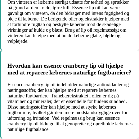
Om vinteren er læberne særligt udsatte for tørhed og sprækker
på grund af den kolde, tørre luft. Essence lip oil kan være
gavnligt om vinteren, da den bidrager med intens fugtighed og
pleje til læberne. De berigende olier og ekstrakter hjælper med
at forhindre fugttab og beskytte læberne mod de skadelige
virkninger af kulde og blæst. Brug af lip oil regelmæssigt om
vinteren kan hjælpe med at holde læberne glatte, bløde og
velplejede.
Hvordan kan essence cranberry lip oil hjælpe
med at reparere læbernes naturlige fugtbarriere?
Essence cranberry lip oil indeholder naturlige antioxidanter og
næringsstoffer, der kan hjælpe med at reparere læbernes
naturlige fugtbarriere. Tranebærekstraktet i olien er rig på
vitaminer og mineraler, der er essentielle for hudens sundhed.
Disse næringsstoffer kan hjælpe med at styrke læbernes
fugtbarriere, hvilket gør dem mere modstandsdygtige over for
udtørring og irritation. Ved regelmæssig brug kan essence
cranberry lip oil bidrage til at genoprette og opretholde læbernes
naturlige fugtbalance.