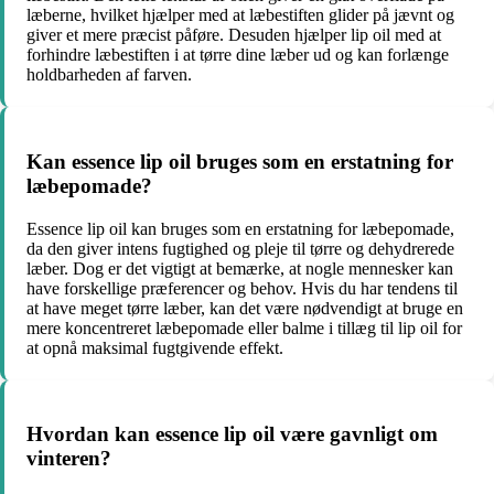
læberne, hvilket hjælper med at læbestiften glider på jævnt og
giver et mere præcist påføre. Desuden hjælper lip oil med at
forhindre læbestiften i at tørre dine læber ud og kan forlænge
holdbarheden af ​​farven.
Kan essence lip oil bruges som en erstatning for
læbepomade?
Essence lip oil kan bruges som en erstatning for læbepomade,
da den giver intens fugtighed og pleje til tørre og dehydrerede
læber. Dog er det vigtigt at bemærke, at nogle mennesker kan
have forskellige præferencer og behov. Hvis du har tendens til
at have meget tørre læber, kan det være nødvendigt at bruge en
mere koncentreret læbepomade eller balme i tillæg til lip oil for
at opnå maksimal fugtgivende effekt.
Hvordan kan essence lip oil være gavnligt om
vinteren?