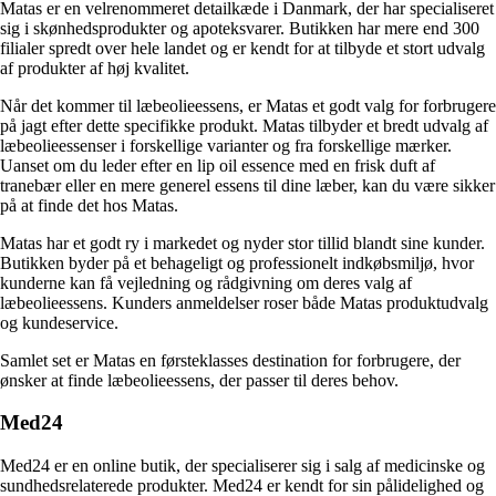
Matas er en velrenommeret detailkæde i Danmark, der har specialiseret
sig i skønhedsprodukter og apoteksvarer. Butikken har mere end 300
filialer spredt over hele landet og er kendt for at tilbyde et stort udvalg
af produkter af høj kvalitet.
Når det kommer til læbeolieessens, er Matas et godt valg for forbrugere
på jagt efter dette specifikke produkt. Matas tilbyder et bredt udvalg af
læbeolieessenser i forskellige varianter og fra forskellige mærker.
Uanset om du leder efter en lip oil essence med en frisk duft af
tranebær eller en mere generel essens til dine læber, kan du være sikker
på at finde det hos Matas.
Matas har et godt ry i markedet og nyder stor tillid blandt sine kunder.
Butikken byder på et behageligt og professionelt indkøbsmiljø, hvor
kunderne kan få vejledning og rådgivning om deres valg af
læbeolieessens. Kunders anmeldelser roser både Matas produktudvalg
og kundeservice.
Samlet set er Matas en førsteklasses destination for forbrugere, der
ønsker at finde læbeolieessens, der passer til deres behov.
Med24
Med24 er en online butik, der specialiserer sig i salg af medicinske og
sundhedsrelaterede produkter. Med24 er kendt for sin pålidelighed og