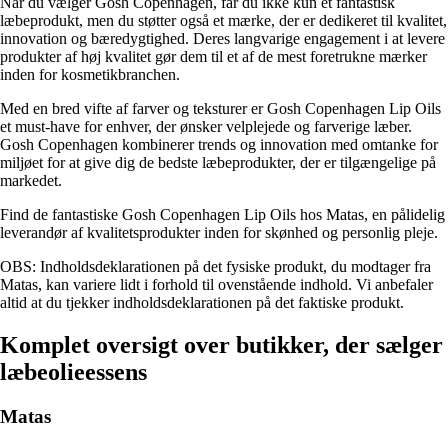
Når du vælger Gosh Copenhagen, får du ikke kun et fantastisk
læbeprodukt, men du støtter også et mærke, der er dedikeret til kvalitet,
innovation og bæredygtighed. Deres langvarige engagement i at levere
produkter af høj kvalitet gør dem til et af de mest foretrukne mærker
inden for kosmetikbranchen.
Med en bred vifte af farver og teksturer er Gosh Copenhagen Lip Oils
et must-have for enhver, der ønsker velplejede og farverige læber.
Gosh Copenhagen kombinerer trends og innovation med omtanke for
miljøet for at give dig de bedste læbeprodukter, der er tilgængelige på
markedet.
Find de fantastiske Gosh Copenhagen Lip Oils hos Matas, en pålidelig
leverandør af kvalitetsprodukter inden for skønhed og personlig pleje.
OBS: Indholdsdeklarationen på det fysiske produkt, du modtager fra
Matas, kan variere lidt i forhold til ovenstående indhold. Vi anbefaler
altid at du tjekker indholdsdeklarationen på det faktiske produkt.
Komplet oversigt over butikker, der sælger
læbeolieessens
Matas