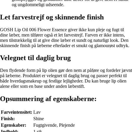
og ungdommeligt udseende.
Let farvestrejf og skinnende finish
GOSH Lip Oil 006 Flower Essence giver ikke kun pleje og fugt til
dine læber, men tilfører også et let farvestrejf. Farven er ikke intens,
men tilstrækkelig til at give dine læber et sundt og naturligt look. Den
skinnende finish på læberne efterlader et smukt og glamourøst udtryk.
Velegnet til daglig brug
Den flydende form på lip olien gør den nem at påføre og fordeler jævnt
på læberne. Produktet er velegnet til daglig brug og passer perfekt til
både hverdagsmakeup og festlige lejligheder. Du kan bruge lip olien
alene eller som en base under anden læbestift.
Opsummering af egenskaberne:
Farveintensitet:
Lav
Finish:
Shine
Egenskaber:
Fugtgivende, Plejende
Indhold:
1 stk