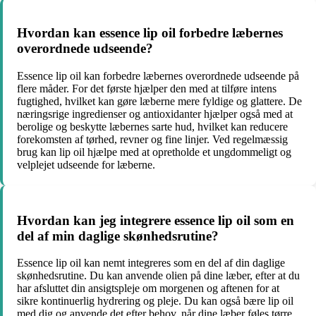
Hvordan kan essence lip oil forbedre læbernes
overordnede udseende?
Essence lip oil kan forbedre læbernes overordnede udseende på
flere måder. For det første hjælper den med at tilføre intens
fugtighed, hvilket kan gøre læberne mere fyldige og glattere. De
næringsrige ingredienser og antioxidanter hjælper også med at
berolige og beskytte læbernes sarte hud, hvilket kan reducere
forekomsten af ​​tørhed, revner og fine linjer. Ved regelmæssig
brug kan lip oil hjælpe med at opretholde et ungdommeligt og
velplejet udseende for læberne.
Hvordan kan jeg integrere essence lip oil som en
del af min daglige skønhedsrutine?
Essence lip oil kan nemt integreres som en del af din daglige
skønhedsrutine. Du kan anvende olien på dine læber, efter at du
har afsluttet din ansigtspleje om morgenen og aftenen for at
sikre kontinuerlig hydrering og pleje. Du kan også bære lip oil
med dig og anvende det efter behov, når dine læber føles tørre