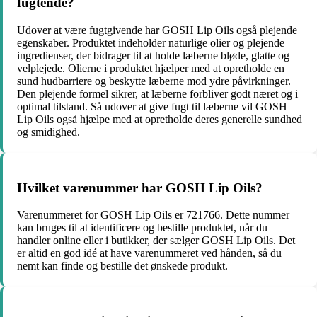
fugtende?
Udover at være fugtgivende har GOSH Lip Oils også plejende
egenskaber. Produktet indeholder naturlige olier og plejende
ingredienser, der bidrager til at holde læberne bløde, glatte og
velplejede. Olierne i produktet hjælper med at opretholde en
sund hudbarriere og beskytte læberne mod ydre påvirkninger.
Den plejende formel sikrer, at læberne forbliver godt næret og i
optimal tilstand. Så udover at give fugt til læberne vil GOSH
Lip Oils også hjælpe med at opretholde deres generelle sundhed
og smidighed.
Hvilket varenummer har GOSH Lip Oils?
Varenummeret for GOSH Lip Oils er 721766. Dette nummer
kan bruges til at identificere og bestille produktet, når du
handler online eller i butikker, der sælger GOSH Lip Oils. Det
er altid en god idé at have varenummeret ved hånden, så du
nemt kan finde og bestille det ønskede produkt.