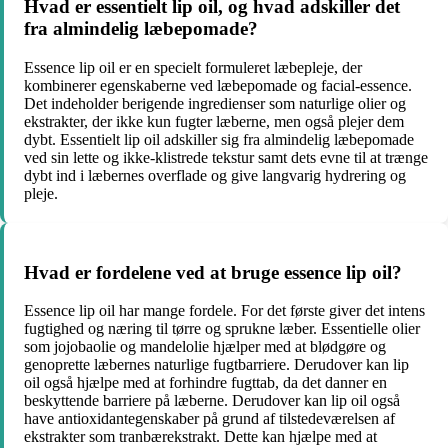
Hvad er essentielt lip oil, og hvad adskiller det
fra almindelig læbepomade?
Essence lip oil er en specielt formuleret læbepleje, der
kombinerer egenskaberne ved læbepomade og facial-essence.
Det indeholder berigende ingredienser som naturlige olier og
ekstrakter, der ikke kun fugter læberne, men også plejer dem
dybt. Essentielt lip oil adskiller sig fra almindelig læbepomade
ved sin lette og ikke-klistrede tekstur samt dets evne til at trænge
dybt ind i læbernes overflade og give langvarig hydrering og
pleje.
Hvad er fordelene ved at bruge essence lip oil?
Essence lip oil har mange fordele. For det første giver det intens
fugtighed og næring til tørre og sprukne læber. Essentielle olier
som jojobaolie og mandelolie hjælper med at blødgøre og
genoprette læbernes naturlige fugtbarriere. Derudover kan lip
oil også hjælpe med at forhindre fugttab, da det danner en
beskyttende barriere på læberne. Derudover kan lip oil også
have antioxidantegenskaber på grund af tilstedeværelsen af
ekstrakter som tranbærekstrakt. Dette kan hjælpe med at