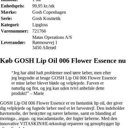
Enhedspris:
99,95 kr./stk
Mærke:
Gosh Copenhagen
Serie:
Gosh Kosmetik
Kategori:
Lipgloss
Varenummer:
721766
Matas Operations A/S
Leverandør:
Rørmosevej 1
3450 Allerød
Køb GOSH Lip Oil 006 Flower Essence nu
“Jeg har altid haft problemer med tørre læber, men efter
jeg begyndte at bruge GOSH Lip Oil 006 Flower Essence
er mine læber blevet bløde og velplejede. Farven er
naturlig og flot, og jeg kan uden tvivl anbefale dette
produkt!” – Marie
GOSH Lip Oil 006 Flower Essence er en fantastisk lip oil, der giver
dig velplejede og fugtede læber med et let farvestrejf. Den indeholder
havtornolie, der beskytter og nærer læberne, samt en blanding af
moringa-, argan- og macadamiaolie, der fugter læberne. Med den
innovative VITASKIN®E-teknologi reparerer og genopbygger lip