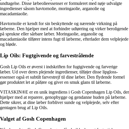
undtagelse. Disse læbeolieessenser er formuleret med nøje udvalgte
ingredienser såsom havtornolie, moringaolie, arganolie og
macadamiaolie.
Havtornolie er kendt for sin beskyttende og nærende virkning på
læberne. Den hjælper med at forhindre udtørring og virker beroligende
på sprukne eller sårbare læber. Moringaolie, arganolie og
macadamiaolie tilfører intens fugt til læberne, efterlader dem velplejede
og bløde.
Lip Oils: Fugtgivende og farvestrålende
Gosh Lip Oils er øverst i indskriften for fugtgivende og farverige
læber. Ud over deres plejende ingredienser, tilføjer disse lipgloss-
essenser også et subtilt farvestrejf til dine læber. Den flydende formel
gør produktet let at påføre og giver en smuk glans til læberne.
VITASKIN®E er en unik ingrediens i Gosh Copenhagen Lip Oils, der
hjælper med at reparere, genopbygge og gendanne huden på læberne.
Dette sikrer, at dine læber forbliver sunde og velplejede, selv efter
gentagen brug af Lip Oils.
Valget af Gosh Copenhagen