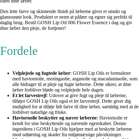
olien dine læber.
Den lette farve og skinnende finish på læberne giver et smukt og
glamourøst look. Produktet er nemt at påføre og egner sig perfekt til
daglig brug. Bestil GOSH Lip Oil 006 Flower Essence i dag og giv
dine læber den pleje, de fortjener!
Fordele
Velplejede og fugtede læber
: GOSH Lip Oils er formuleret
med havtornolie, moringaolie, arganolie og macadamiaolie, som
alle bidrager til at pleje og fugte læberne. Dette sikrer, at dine
læber forbliver bløde og velplejede hele dagen.
Et let farvestrejf
: Udover at give fugt og pleje til læberne,
tilføjer GOSH Lip Oils også et let farvestrejf. Dette giver dig
mulighed for at tilføje lidt farve til dine læber, samtidig med at de
forbliver naturlige og friske.
Havtornolie beskytter og nærer læberne
: Havtornolie er
kendt for sine beskyttende og nærende egenskaber. Denne
ingrediens i GOSH Lip Oils hjælper med at beskytte læberne
mod udtørring og skader fra miljømæssige påvirkninger.