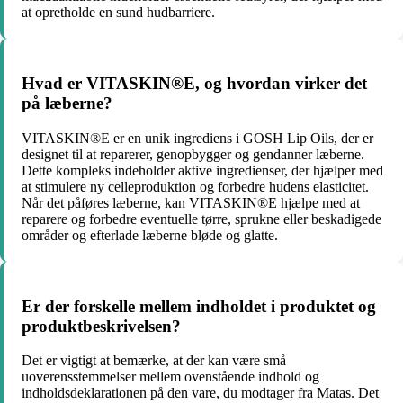
at opretholde en sund hudbarriere.
Hvad er VITASKIN®E, og hvordan virker det
på læberne?
VITASKIN®E er en unik ingrediens i GOSH Lip Oils, der er
designet til at reparerer, genopbygger og gendanner læberne.
Dette kompleks indeholder aktive ingredienser, der hjælper med
at stimulere ny celleproduktion og forbedre hudens elasticitet.
Når det påføres læberne, kan VITASKIN®E hjælpe med at
reparere og forbedre eventuelle tørre, sprukne eller beskadigede
områder og efterlade læberne bløde og glatte.
Er der forskelle mellem indholdet i produktet og
produktbeskrivelsen?
Det er vigtigt at bemærke, at der kan være små
uoverensstemmelser mellem ovenstående indhold og
indholdsdeklarationen på den vare, du modtager fra Matas. Det