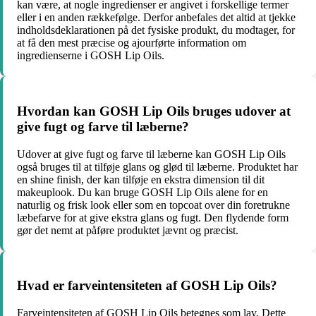
kan være, at nogle ingredienser er angivet i forskellige termer
eller i en anden rækkefølge. Derfor anbefales det altid at tjekke
indholdsdeklarationen på det fysiske produkt, du modtager, for
at få den mest præcise og ajourførte information om
ingredienserne i GOSH Lip Oils.
Hvordan kan GOSH Lip Oils bruges udover at
give fugt og farve til læberne?
Udover at give fugt og farve til læberne kan GOSH Lip Oils
også bruges til at tilføje glans og glød til læberne. Produktet har
en shine finish, der kan tilføje en ekstra dimension til dit
makeuplook. Du kan bruge GOSH Lip Oils alene for en
naturlig og frisk look eller som en topcoat over din foretrukne
læbefarve for at give ekstra glans og fugt. Den flydende form
gør det nemt at påføre produktet jævnt og præcist.
Hvad er farveintensiteten af GOSH Lip Oils?
Farveintensiteten af GOSH Lip Oils betegnes som lav. Dette