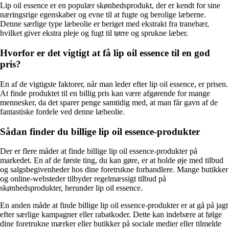
Lip oil essence er en populær skønhedsprodukt, der er kendt for sine
næringsrige egenskaber og evne til at fugte og berolige læberne.
Denne særlige type læbeolie er beriget med ekstrakt fra tranebær,
hvilket giver ekstra pleje og fugt til tørre og sprukne læber.
Hvorfor er det vigtigt at få lip oil essence til en god
pris?
En af de vigtigste faktorer, når man leder efter lip oil essence, er prisen.
At finde produktet til en billig pris kan være afgørende for mange
mennesker, da det sparer penge samtidig med, at man får gavn af de
fantastiske fordele ved denne læbeolie.
Sådan finder du billige lip oil essence-produkter
Der er flere måder at finde billige lip oil essence-produkter på
markedet. En af de første ting, du kan gøre, er at holde øje med tilbud
og salgsbegivenheder hos dine foretrukne forhandlere. Mange butikker
og online-websteder tilbyder regelmæssigt tilbud på
skønhedsprodukter, herunder lip oil essence.
En anden måde at finde billige lip oil essence-produkter er at gå på jagt
efter særlige kampagner eller rabatkoder. Dette kan indebære at følge
dine foretrukne mærker eller butikker på sociale medier eller tilmelde