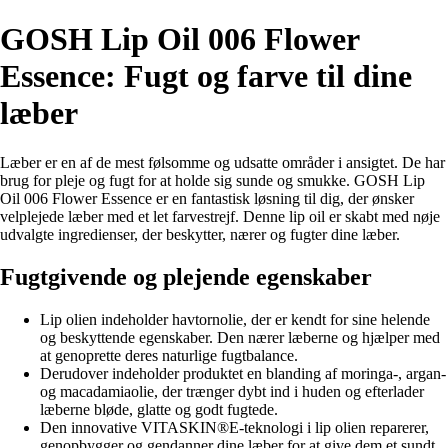
GOSH Lip Oil 006 Flower
Essence: Fugt og farve til dine
læber
Læber er en af de mest følsomme og udsatte områder i ansigtet. De har
brug for pleje og fugt for at holde sig sunde og smukke. GOSH Lip
Oil 006 Flower Essence er en fantastisk løsning til dig, der ønsker
velplejede læber med et let farvestrejf. Denne lip oil er skabt med nøje
udvalgte ingredienser, der beskytter, nærer og fugter dine læber.
Fugtgivende og plejende egenskaber
Lip olien indeholder havtornolie, der er kendt for sine helende
og beskyttende egenskaber. Den nærer læberne og hjælper med
at genoprette deres naturlige fugtbalance.
Derudover indeholder produktet en blanding af moringa-, argan-
og macadamiaolie, der trænger dybt ind i huden og efterlader
læberne bløde, glatte og godt fugtede.
Den innovative VITASKIN®E-teknologi i lip olien reparerer,
genopbygger og gendanner dine læber for at give dem et sundt