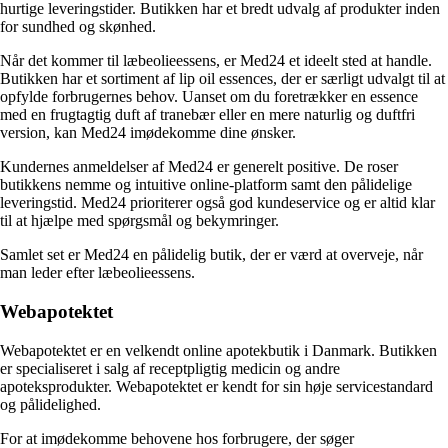
hurtige leveringstider. Butikken har et bredt udvalg af produkter inden
for sundhed og skønhed.
Når det kommer til læbeolieessens, er Med24 et ideelt sted at handle.
Butikken har et sortiment af lip oil essences, der er særligt udvalgt til at
opfylde forbrugernes behov. Uanset om du foretrækker en essence
med en frugtagtig duft af tranebær eller en mere naturlig og duftfri
version, kan Med24 imødekomme dine ønsker.
Kundernes anmeldelser af Med24 er generelt positive. De roser
butikkens nemme og intuitive online-platform samt den pålidelige
leveringstid. Med24 prioriterer også god kundeservice og er altid klar
til at hjælpe med spørgsmål og bekymringer.
Samlet set er Med24 en pålidelig butik, der er værd at overveje, når
man leder efter læbeolieessens.
Webapotektet
Webapotektet er en velkendt online apotekbutik i Danmark. Butikken
er specialiseret i salg af receptpligtig medicin og andre
apoteksprodukter. Webapotektet er kendt for sin høje servicestandard
og pålidelighed.
For at imødekomme behovene hos forbrugere, der søger