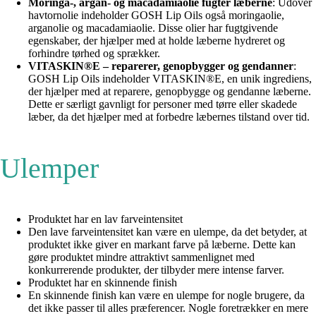
Moringa-, argan- og macadamiaolie fugter læberne
: Udover
havtornolie indeholder GOSH Lip Oils også moringaolie,
arganolie og macadamiaolie. Disse olier har fugtgivende
egenskaber, der hjælper med at holde læberne hydreret og
forhindre tørhed og sprækker.
VITASKIN®E – reparerer, genopbygger og gendanner
:
GOSH Lip Oils indeholder VITASKIN®E, en unik ingrediens,
der hjælper med at reparere, genopbygge og gendanne læberne.
Dette er særligt gavnligt for personer med tørre eller skadede
læber, da det hjælper med at forbedre læbernes tilstand over tid.
Ulemper
Produktet har en lav farveintensitet
Den lave farveintensitet kan være en ulempe, da det betyder, at
produktet ikke giver en markant farve på læberne. Dette kan
gøre produktet mindre attraktivt sammenlignet med
konkurrerende produkter, der tilbyder mere intense farver.
Produktet har en skinnende finish
En skinnende finish kan være en ulempe for nogle brugere, da
det ikke passer til alles præferencer. Nogle foretrækker en mere