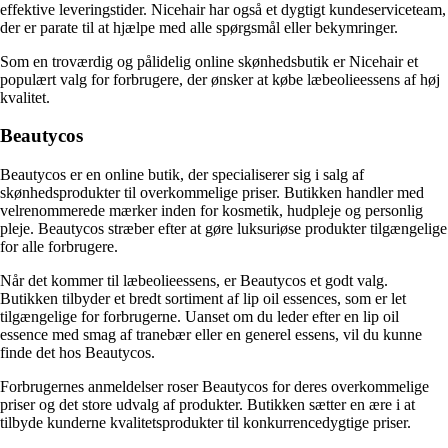
effektive leveringstider. Nicehair har også et dygtigt kundeserviceteam,
der er parate til at hjælpe med alle spørgsmål eller bekymringer.
Som en troværdig og pålidelig online skønhedsbutik er Nicehair et
populært valg for forbrugere, der ønsker at købe læbeolieessens af høj
kvalitet.
Beautycos
Beautycos er en online butik, der specialiserer sig i salg af
skønhedsprodukter til overkommelige priser. Butikken handler med
velrenommerede mærker inden for kosmetik, hudpleje og personlig
pleje. Beautycos stræber efter at gøre luksuriøse produkter tilgængelige
for alle forbrugere.
Når det kommer til læbeolieessens, er Beautycos et godt valg.
Butikken tilbyder et bredt sortiment af lip oil essences, som er let
tilgængelige for forbrugerne. Uanset om du leder efter en lip oil
essence med smag af tranebær eller en generel essens, vil du kunne
finde det hos Beautycos.
Forbrugernes anmeldelser roser Beautycos for deres overkommelige
priser og det store udvalg af produkter. Butikken sætter en ære i at
tilbyde kunderne kvalitetsprodukter til konkurrencedygtige priser.