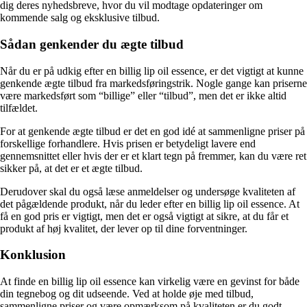
dig deres nyhedsbreve, hvor du vil modtage opdateringer om
kommende salg og eksklusive tilbud.
Sådan genkender du ægte tilbud
Når du er på udkig efter en billig lip oil essence, er det vigtigt at kunne
genkende ægte tilbud fra markedsføringstrik. Nogle gange kan priserne
være markedsført som “billige” eller “tilbud”, men det er ikke altid
tilfældet.
For at genkende ægte tilbud er det en god idé at sammenligne priser på
forskellige forhandlere. Hvis prisen er betydeligt lavere end
gennemsnittet eller hvis der er et klart tegn på fremmer, kan du være ret
sikker på, at det er et ægte tilbud.
Derudover skal du også læse anmeldelser og undersøge kvaliteten af
det pågældende produkt, når du leder efter en billig lip oil essence. At
få en god pris er vigtigt, men det er også vigtigt at sikre, at du får et
produkt af høj kvalitet, der lever op til dine forventninger.
Konklusion
At finde en billig lip oil essence kan virkelig være en gevinst for både
din tegnebog og dit udseende. Ved at holde øje med tilbud,
sammenligne priser og være opmærksom på kvaliteten er du godt