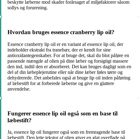
beskytte læberne mod skader forårsaget af miljøfaktorer såsom
sollys og forurening.
Hvordan bruges essence cranberry lip oil?
Essence cranberry lip oil er en variant af essence lip oil, der
indeholder ekstrakt fra tranebær, der er kendt for sine
antioxidantegenskaber. For at bruge det, skal du blot påføre en
passende mængde af olien på dine læber og forsigtigt massere
den ind, indtil den er absorberet. Det kan bruges dagligt som en
del af din læbeplejerutine eller når dine læber føles tørre og
dehydrerede. Det anbefales også at bruge lip oil inden påføring
af læbestift for at forberede læberne og give en glattere
anvendelse.
Fungerer essence lip oil også som en base til
læbestift?
Ja, essence lip oil fungerer også som en fremragende base til
læbestift. Den lette tekstur af olien giver en glat overflade på