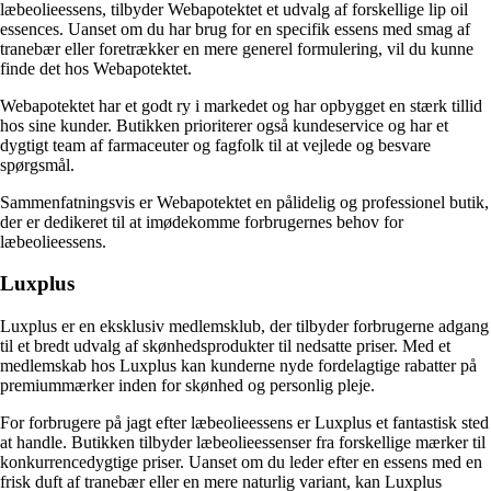
læbeolieessens, tilbyder Webapotektet et udvalg af forskellige lip oil
essences. Uanset om du har brug for en specifik essens med smag af
tranebær eller foretrækker en mere generel formulering, vil du kunne
finde det hos Webapotektet.
Webapotektet har et godt ry i markedet og har opbygget en stærk tillid
hos sine kunder. Butikken prioriterer også kundeservice og har et
dygtigt team af farmaceuter og fagfolk til at vejlede og besvare
spørgsmål.
Sammenfatningsvis er Webapotektet en pålidelig og professionel butik,
der er dedikeret til at imødekomme forbrugernes behov for
læbeolieessens.
Luxplus
Luxplus er en eksklusiv medlemsklub, der tilbyder forbrugerne adgang
til et bredt udvalg af skønhedsprodukter til nedsatte priser. Med et
medlemskab hos Luxplus kan kunderne nyde fordelagtige rabatter på
premiummærker inden for skønhed og personlig pleje.
For forbrugere på jagt efter læbeolieessens er Luxplus et fantastisk sted
at handle. Butikken tilbyder læbeolieessenser fra forskellige mærker til
konkurrencedygtige priser. Uanset om du leder efter en essens med en
frisk duft af tranebær eller en mere naturlig variant, kan Luxplus