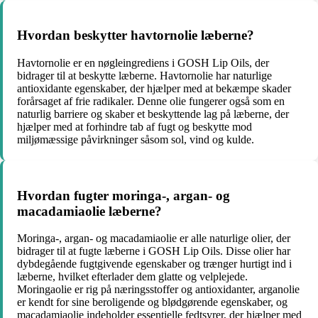
Hvordan beskytter havtornolie læberne?
Havtornolie er en nøgleingrediens i GOSH Lip Oils, der
bidrager til at beskytte læberne. Havtornolie har naturlige
antioxidante egenskaber, der hjælper med at bekæmpe skader
forårsaget af frie radikaler. Denne olie fungerer også som en
naturlig barriere og skaber et beskyttende lag på læberne, der
hjælper med at forhindre tab af fugt og beskytte mod
miljømæssige påvirkninger såsom sol, vind og kulde.
Hvordan fugter moringa-, argan- og
macadamiaolie læberne?
Moringa-, argan- og macadamiaolie er alle naturlige olier, der
bidrager til at fugte læberne i GOSH Lip Oils. Disse olier har
dybdegående fugtgivende egenskaber og trænger hurtigt ind i
læberne, hvilket efterlader dem glatte og velplejede.
Moringaolie er rig på næringsstoffer og antioxidanter, arganolie
er kendt for sine beroligende og blødgørende egenskaber, og
macadamiaolie indeholder essentielle fedtsyrer, der hjælper med