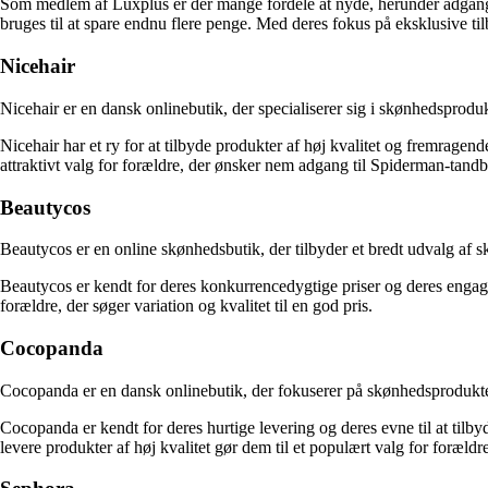
Som medlem af Luxplus er der mange fordele at nyde, herunder adgang 
bruges til at spare endnu flere penge. Med deres fokus på eksklusive ti
Nicehair
Nicehair er en dansk onlinebutik, der specialiserer sig i skønhedsproduk
Nicehair har et ry for at tilbyde produkter af høj kvalitet og fremrage
attraktivt valg for forældre, der ønsker nem adgang til Spiderman-tandbø
Beautycos
Beautycos er en online skønhedsbutik, der tilbyder et bredt udvalg af 
Beautycos er kendt for deres konkurrencedygtige priser og deres engage
forældre, der søger variation og kvalitet til en god pris.
Cocopanda
Cocopanda er en dansk onlinebutik, der fokuserer på skønhedsprodukter 
Cocopanda er kendt for deres hurtige levering og deres evne til at tilb
levere produkter af høj kvalitet gør dem til et populært valg for foræld