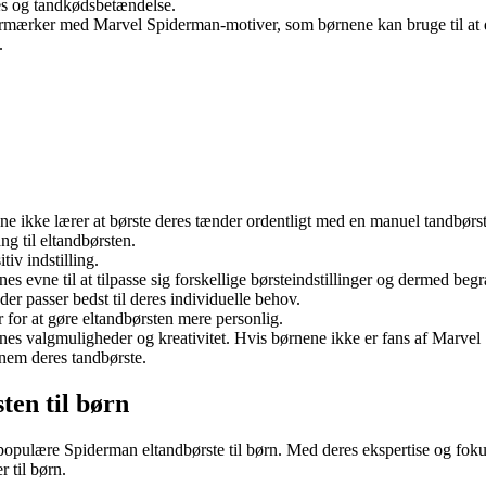
es og tandkødsbetændelse.
termærker med Marvel Spiderman-motiver, som børnene kan bruge til at d
.
ne ikke lærer at børste deres tænder ordentligt med en manuel tandbør
g til eltandbørsten.
tiv indstilling.
evne til at tilpasse sig forskellige børsteindstillinger og dermed begr
er passer bedst til deres individuelle behov.
for at gøre eltandbørsten mere personlig.
 valgmuligheder og kreativitet. Hvis børnene ikke er fans af Marvel S
nem deres tandbørste.
en til børn
 populære Spiderman eltandbørste til børn. Med deres ekspertise og foku
 til børn.