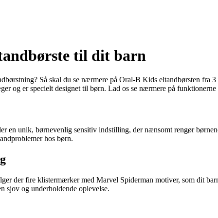
andbørste til dit barn
 til tandbørstning? Så skal du se nærmere på Oral-B Kids eltandbørsten f
ger og er specielt designet til børn. Lad os se nærmere på funktionerne
nder en unik, børnevenlig sensitiv indstilling, der nænsomt rengør børn
 tandproblemer hos børn.
ng
 der fire klistermærker med Marvel Spiderman motiver, som dit barn kan
l en sjov og underholdende oplevelse.