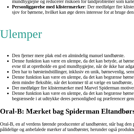
mundhygiejne og reducerer risikoen for tandproblemer som kari
Personliggørelse med klistermærker
: Der medfølger fire klis
sjov for børnene, hvilket kan øge deres interesse for at bruge den
Ulemper
Den fjerner mere plak end en almindelig manuel tandbørste.
Denne funktion kan være en ulempe, da det kan betyde, at børne
evne til at opretholde en god mundhygiejne, når de ikke har adgan
Den har to børsteindstillinger, inklusiv en unik, børnevenlig, sensi
Denne funktion kan være en ulempe, da det kan begrænse børnenes 
dem mindre fleksible, når det kommer til at vælge en tandbørste, d
Der medfølger fire klistermærker med Marvel Spiderman motiver 
Denne funktion kan være en ulempe, da det kan begrænse børnenes
begrænsede i at udtrykke deres personlighed og præferencer gen
Oral-B: Mærket bag Spiderman Eltandbørst
Oral-B, en af verdens førende producenter af tandbørster, står bag den
pålidelige og anbefalede mærker af tandbørster, herunder også produkter