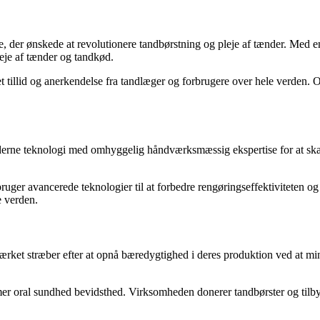
, der ønskede at revolutionere tandbørstning og pleje af tænder. Med e
leje af tænder og tandkød.
tillid og anerkendelse fra tandlæger og forbrugere over hele verden. Or
derne teknologi med omhyggelig håndværksmæssig ekspertise for at skab
ruger avancerede teknologier til at forbedre rengøringseffektiviteten o
e verden.
ærket stræber efter at opnå bæredygtighed i deres produktion ved at mi
er oral sundhed bevidsthed. Virksomheden donerer tandbørster og tilbyd