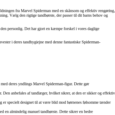
oldningen fra Marvel Spiderman med en skånsom og effektiv rengøring,
ing. Vælg den rigtige tandbørste, der passer til dit barns behov og
 den personlig. Det har gjort en kæmpe forskel i vores daglige
invester i deres tandhygiejne med denne fantastiske Spiderman-
n med deres yndlings Marvel Spiderman-figur. Dette gør
 Den anbefales af tandlæger, hvilket sikrer, at den er sikker og effektiv
ling er specielt designet til at være blid mod børnenes følsomme tænder
med en almindelig manuel tandbørste. Dette sikrer en bedre