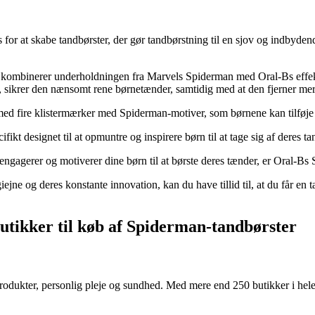
r at skabe tandbørster, der gør tandbørstning til en sjov og indbydend
Den kombinerer underholdningen fra Marvels Spiderman med Oral-Bs effek
ing, sikrer den nænsomt rene børnetænder, samtidig med at den fjerner m
med fire klistermærker med Spiderman-motiver, som børnene kan tilføje
ifikt designet til at opmuntre og inspirere børn til at tage sig af deres 
 engagerer og motiverer dine børn til at børste deres tænder, er Oral-Bs
e og deres konstante innovation, kan du have tillid til, at du får en ta
butikker til køb af Spiderman-tandbørster
produkter, personlig pleje og sundhed. Med mere end 250 butikker i hele