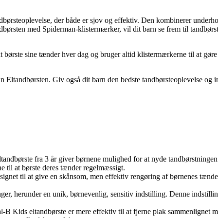
børsteoplevelse, der både er sjov og effektiv. Den kombinerer underh
ørsten med Spiderman-klistermærker, vil dit barn se frem til tandbørstn
 børste sine tænder hver dag og bruger altid klistermærkerne til at gøre
an Eltandbørsten. Giv også dit barn den bedste tandbørsteoplevelse og 
ltandbørste fra 3 år giver børnene mulighed for at nyde tandbørstninge
 til at børste deres tænder regelmæssigt.
signet til at give en skånsom, men effektiv rengøring af børnenes tænder.
inger, herunder en unik, børnevenlig, sensitiv indstilling. Denne indstil
al-B Kids eltandbørste er mere effektiv til at fjerne plak sammenlignet 