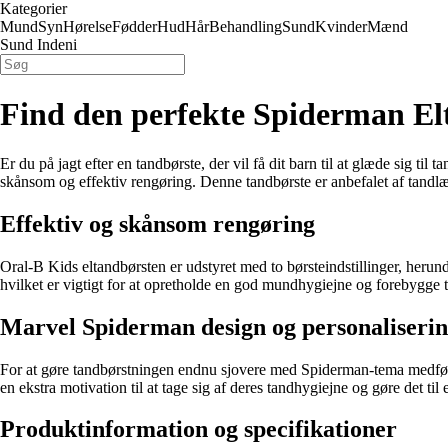
Kategorier
Mund
Syn
Hørelse
Fødder
Hud
Hår
Behandling
Sund
Kvinder
Mænd
Sund Indeni
Find den perfekte Spiderman Elt
Er du på jagt efter en tandbørste, der vil få dit barn til at glæde sig
skånsom og effektiv rengøring. Denne tandbørste er anbefalet af tandlæ
Effektiv og skånsom rengøring
Oral-B Kids eltandbørsten er udstyret med to børsteindstillinger, heru
hvilket er vigtigt for at opretholde en god mundhygiejne og forebygge
Marvel Spiderman design og personaliseri
For at gøre tandbørstningen endnu sjovere med Spiderman-tema medfølger
en ekstra motivation til at tage sig af deres tandhygiejne og gøre det ti
Produktinformation og specifikationer