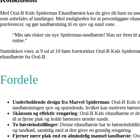
Med Oral-B Kids Spiderman Eltandbørsten kan du give dit barn en tand
som anbefales af tandlæger. Med muligheden for at personliggøre eltandb
præferencer, og gør tandbørstning til en sjov og sund vane.
“Min søn elsker sin nye Spiderman-tandbørste! Han ser frem til at
rutine.”
Statistikken viser, at 9 ud af 10 børn foretrækker Oral-B Kids Spiderm
eltandbørste fra Oral-B.
Fordele
Underholdende design fra Marvel Spiderman
: Oral-B Kids e
tandbørstningen sjov og spændende, hvilket kan motivere børnene
Skånsom og effektiv rengøring
: Oral-B Kids eltandbørste er de
til at fjerne plak og holde børnenes tænder sunde.
To børsteindstillinger
: Denne eltandbørste har to børsteindstill
og tandkød, samtidig med at den giver en grundig rengøring.
Fjerner mere plak end en almindelig manuel tandbørste
: Or