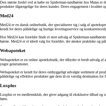
Den største fordel ved at købe en Spiderman-tandbørste hos Matas er det
produkter tilgængelige for deres kunder. Deres engagement i kvalitet og 
Med24
Med24 er en dansk onlinebutik, der specialiserer sig i salg af apoteksp
kendt for deres pålidelige og hurtige leveringsservice og konkurrencedy
Hos Med24 kan forældre finde et stort udvalg af Spiderman-tandbørster t
børste. Med24 er et ideelt valg for forældre, der ønsker praktiske og p
Webapoteket
Webapoteket er en online apoteksbutik, der tilbyder et bredt udvalg af 
yngre generationer.
Webapoteket er kendt for deres omhyggeligt udvalgte sortiment af produkt
pålidelige og effektive produkter gør dem til en værdig destination for 
Luxplus
Luxplus er en medlemsklub, der giver adgang til eksklusive tilbud og ra
børn.