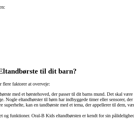
en:
tandbørste til dit barn?
 flere faktorer at overveje:
børste med et børstehoved, der passer til dit barns mund. Det skal være
e. Nogle eltandbørster til børn har indbyggede timer eller sensorer, der 
re superhelte, kan en tandbørste med et tema, der appellerer til dem, væ
et og funktioner. Oral-B Kids eltandbørsten er kendt for sin pålidelighed 