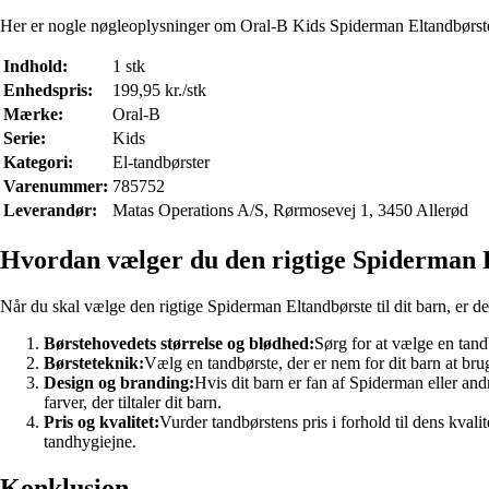
Her er nogle nøgleoplysninger om Oral-B Kids Spiderman Eltandbørst
Indhold:
1 stk
Enhedspris:
199,95 kr./stk
Mærke:
Oral-B
Serie:
Kids
Kategori:
El-tandbørster
Varenummer:
785752
Leverandør:
Matas Operations A/S, Rørmosevej 1, 3450 Allerød
Hvordan vælger du den rigtige Spiderman El
Når du skal vælge den rigtige Spiderman Eltandbørste til dit barn, er der
Børstehovedets størrelse og blødhed:
Sørg for at vælge en tand
Børsteteknik:
Vælg en tandbørste, der er nem for dit barn at brug
Design og branding:
Hvis dit barn er fan af Spiderman eller and
farver, der tiltaler dit barn.
Pris og kvalitet:
Vurder tandbørstens pris i forhold til dens kvalit
tandhygiejne.
Konklusion