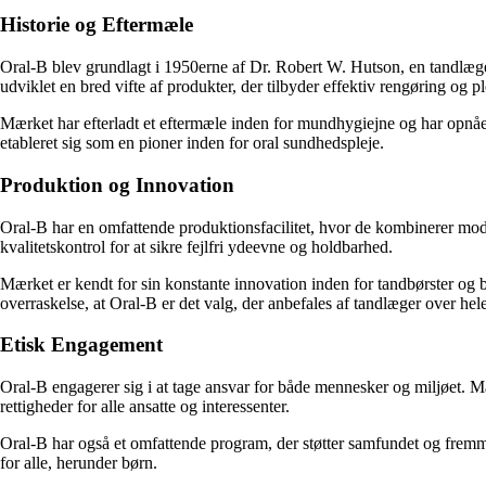
Historie og Eftermæle
Oral-B blev grundlagt i 1950erne af Dr. Robert W. Hutson, en tandlæge
udviklet en bred vifte af produkter, der tilbyder effektiv rengøring og p
Mærket har efterladt et eftermæle inden for mundhygiejne og har opnået 
etableret sig som en pioner inden for oral sundhedspleje.
Produktion og Innovation
Oral-B har en omfattende produktionsfacilitet, hvor de kombinerer mo
kvalitetskontrol for at sikre fejlfri ydeevne og holdbarhed.
Mærket er kendt for sin konstante innovation inden for tandbørster og b
overraskelse, at Oral-B er det valg, der anbefales af tandlæger over hel
Etisk Engagement
Oral-B engagerer sig i at tage ansvar for både mennesker og miljøet. M
rettigheder for alle ansatte og interessenter.
Oral-B har også et omfattende program, der støtter samfundet og fremm
for alle, herunder børn.