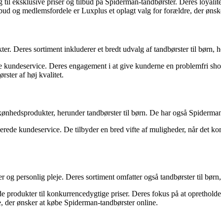
til eksklusive priser og tilbud på Spiderman-tandbørster. Deres loyal
lbud og medlemsfordele er Luxplus et oplagt valg for forældre, der ønsk
ter. Deres sortiment inkluderer et bredt udvalg af tandbørster til børn,
nde kundeservice. Deres engagement i at give kunderne en problemfri sho
rster af høj kvalitet.
skønhedsprodukter, herunder tandbørster til børn. De har også Spiderman
rede kundeservice. De tilbyder en bred vifte af muligheder, når det kom
og personlig pleje. Deres sortiment omfatter også tandbørster til børn
yde produkter til konkurrencedygtige priser. Deres fokus på at oprethold
re, der ønsker at købe Spiderman-tandbørster online.