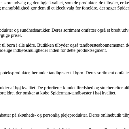
 store udvalg og den høje kvalitet, som de produkter, de tilbyder, er ke
mangfoldighed gør dem til et ideelt valg for forældre, der søger Spiderm
rodukter og sundhedsartikler. Deres sortiment omfatter også et bredt ud
gtige priser.
il børn i alle aldre. Butikken tilbyder også tandbørsteabonnementer, de
ålidelige indkøbsmuligheder inden for dette produktsegment.
apoteksprodukter, herunder tandbørster til børn. Deres sortiment omfatt
er af høj kvalitet. De prioriterer kundetilfredshed og stræber efter alt
forældre, der ønsker at købe Spiderman-tandbørster i høj kvalitet.
batter på skønheds- og personlig plejeprodukter. Deres onlinebutik tilb